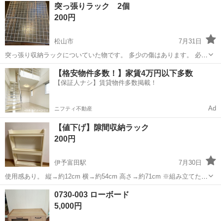
愛媛
新居浜市
収納家具
突っ張りラック 2個
200円
松山市
7月31日
突っ張り収納ラックについていた物です。 多少の傷はあります。 必要
な方いれば
愛媛
松山市
収納家具
ラック
【格安物件多数！】家賃4万円以下多数
【保証人ナシ】賃貸物件多数掲載！
Ad
ニフティ不動産
【値下げ】隙間収納ラック
200円
伊予富田駅
7月30日
使用感あり。 縦→約12cm 横→約54cm 高さ→約71cm ※組み立てたま
まのお渡し（画像１枚目） ※分解してのお渡し（画像３枚目） どちら
愛媛
今治市
伊予富田駅
収納家具
隙間
0730-003 ローボード
もできます。
5,000円