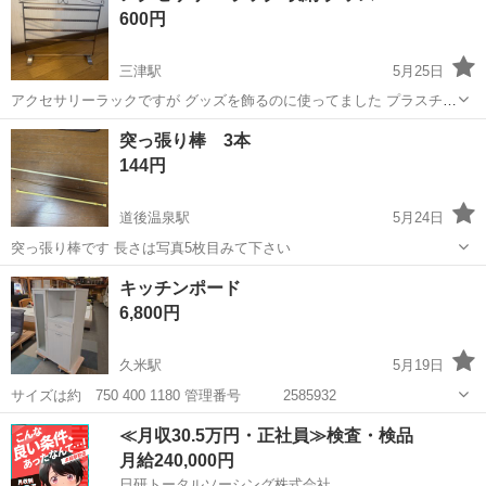
600円
し
三津駅
5月25日
アクセサリーラックですが グッズを飾るのに使ってました プラスチッ
クやアルミではなさそうなので しっかりしています 横43cm 高さ
愛媛
松山市
三津駅
収納家具
グッズ
突っ張り棒 3本
35.5cm どちらも一番長いところです 喫煙者 あり ペットなし
144円
道後温泉駅
5月24日
突っ張り棒です 長さは写真5枚目みて下さい
愛媛
松山市
道後温泉駅
収納家具
突っ張り棒
キッチンポード
6,800円
久米駅
5月19日
サイズは約 750 400 1180 管理番号 2585932
愛媛
松山市
久米駅
収納家具
≪月収30.5万円・正社員≫検査・検品
月給240,000円
日研トータルソーシング株式会社