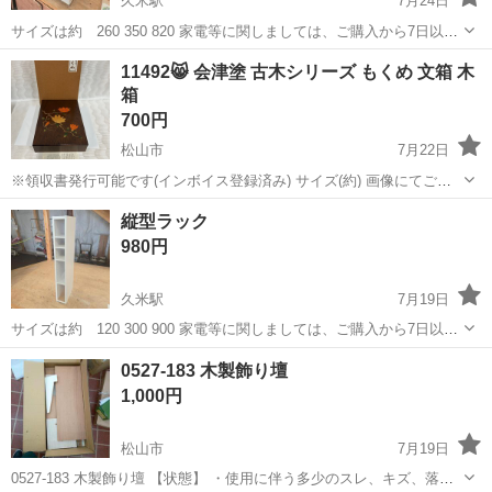
久米駅
7月24日
サイズは約 260 350 820 家電等に関しましては、ご購入から7日以内
に 商品の不備や故障があった場合のみ 商品と発行した領収書を併せて
愛媛
松山市
久米駅
収納家具
商品
11492😸 会津塗 古木シリーズ もくめ 文箱 木
店舗に お持ち込みいただければ、本体代金のご返金対応致します。 そ
箱
の際に発...
700円
松山市
7月22日
※領収書発行可能です(インボイス登録済み) サイズ(約) 画像にてご確
認お願いします。 保管されていたもののため、多少の汚れやキズなど
愛媛
松山市
収納家具
縦型ラック
ございます。 箱に汚れや色褪せ、書き込み等あります。 状態など、現
980円
物を見てご判断くださ...
久米駅
7月19日
サイズは約 120 300 900 家電等に関しましては、ご購入から7日以内
に 商品の不備や故障があった場合のみ 商品と発行した領収書を併せて
愛媛
松山市
久米駅
収納家具
商品
0527-183 木製飾り壇
店舗に お持ち込みいただければ、本体代金のご返金対応致します。 そ
1,000円
の際に発...
松山市
7月19日
0527-183 木製飾り壇 【状態】 ・使用に伴う多少のスレ、キズ、落と