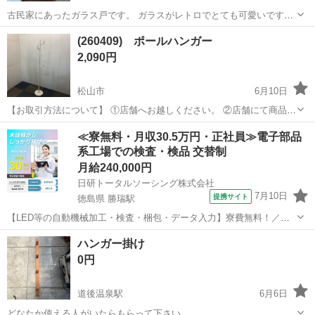
古民家にあったガラス戸です。 ガラスがレトロでとても可愛いです。
サイズ 高さ:約170、5cm 幅:約86、2 奥行:約3cm 6/27(土)か6/28(日)の
愛媛
松山市
粟井駅
収納家具
ガラス
(260409) ポールハンガー
10〜12時にとりにきてくれる方を優先させていただきま...
2,090円
松山市
6月10日
【お取引方法について】 ①店舗へお越しください。 ②店舗にて商品を
受け渡し時に代金をお支払い下さい。 ＜店舗情報＞ 中古オフィス家具
愛媛
松山市
収納家具
店舗
≪寮無料・月収30.5万円・正社員≫電子部品
専門店『事務太郎』 松山市天山3-9-30 営業時間...
系工場での検査・検品 交替制
月給240,000円
日研トータルソーシング株式会社
7月10日
提携サイト
徳島県 勝瑞駅
【LED等の自動機械加工・検査・梱包・データ入力】寮費無料！／年
間休日は130日以上／未経験OK！ お仕事について スマートフォンやパ
徳島
鳴門市
勝瑞駅
その他
ハンガー掛け
ソコン、車などに使われるLED等の電子部品の製造とそれに付帯する
0円
作業になります。①部品を...
道後温泉駅
6月6日
どなたか使える人がいたらもらって下さい