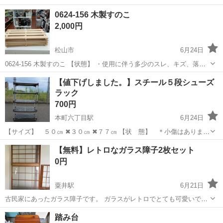
躍中！寮費無料★備品付き1R寮完備！自宅からマイカー通勤OK！無料
徳島
その他
0624-156 木製すのこ
駐車場完備◎正社員登用制度あり！《徳島県板野郡松茂町》 人気の工
2,000円
場のお仕事 ◇車載用リチウ...
松山市
6月24日
0624-156 木製すのこ 【状態】 ・使用に伴う多少のスレ、キズ、落と
しきれない汚れなどございます ・詳細は現地でご確認ください ・お値
愛媛
松山市
収納家具
現地
【値下げしました。】スチール５段シューズ
引きは出来かねますのでご了承願います ※中古品のため、状態につい
ラック
て...
700円
本町六丁目駅
6月24日
【サイズ】 ５０㎝ ✖３０㎝ ✖７７㎝ 【状 態】 ＊小傷はありま
す。 ＊割れ・ヒビ割れはあり ません。
愛媛
松山市
本町六丁目駅
収納家具
【無料】レトロなガラス障子2枚セット
★ あくまでも中古品であることや 状態をご理解の上購入をお願
0円
い 致します。 ⚠️ ...
粟井駅
6月21日
古民家にあったガラス障子です。 ガラスがレトロでとても可愛いで
す。 サイズ 高さ:約173、5cm 幅:約95cm 奥行:約2、8cm 6/27(土)か
愛媛
松山市
粟井駅
収納家具
踏み台
6/28(日)の10〜12時にとりにきてくれる方を優先させていた...