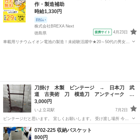
作・製造補助
た...
時給1,330円
日払い
株式会社BREXA Next
4月23日
提携サイト
徳島県
車載用リチウムイオン電池の製造！未経験活躍中★20～50代の男女活
躍中！寮費無料★備品付き1R寮完備！自宅からマイカー通勤OK！無料
徳島
その他
駐車場完備◎正社員登用制度あり！《徳島県板野郡松茂町》 人気の工
場のお仕事 ◇車載用リチウ...
刀掛け 木製 ビンテージ → 日本刀 武
道 古美術 刀 模造刀 アンティーク …
3,000円
いよ立花駅
7月2日
ビンテージだと思います。 宜しくお願いします。 受け渡し場所 今治
市 新居浜市 西条市 松山市 伊予市
愛媛
松山市
いよ立花駅
収納家具
ビンテージ
0702-225 収納バスケット
800円