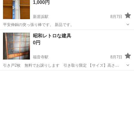
1,000円
新居浜駅
8月7日
平安伸銅の突っ張り棒です。 新品です。
愛媛
新居浜市
新居浜駅
収納家具
昭和レトロな建具
0円
福音寺駅
8月7日
引き戸2枚 無料でお譲りします 引き取り限定 【サイズ】高さ
173cm、幅93cm、幅3cm ※大体です ※写真を参照ください ※購入時
愛媛
松山市
福音寺駅
収納家具
期は不明ですが、かなり古く、細かいキズあります 【希望取引場所】
吟松団地（松山市畑寺...