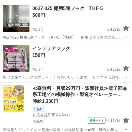
0627-025 棚用5連フック TKF-5
500円
松山市
6月27日
0627-025 棚用5連フック TKF-5 【状態】 ・使用に伴う多少のスレ、
キズ、落としきれない汚れなどございます ・詳細は現地でご確認くだ
愛媛
松山市
収納家具
現地
インテリアフック
さい ・お値引きは出来かねますのでご了承願います ※中古品のた...
150円
松山市
6月25日
取りに来てくださる方よろしくお願いいたします。 サイズ等は最後の
写真に載っています。
愛媛
松山市
収納家具
インテリア
≪寮無料・月収29万円・派遣社員≫電子部品
系工場での機械操作・製造オペレーター…
時給1,330円
日払い
株式会社BREXA Next
4月17日
提携サイト
徳島県
車載用リチウムイオン電池の製造！未経験活躍中★20～50代の男女活