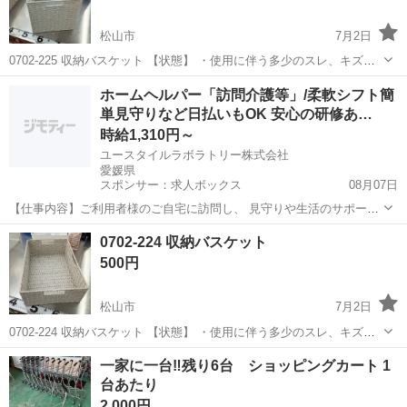
松山市
7月2日
0702-225 収納バスケット 【状態】 ・使用に伴う多少のスレ、キズ、
落としきれない汚れなどございます ・詳細は現地でご確認ください ・
愛媛
松山市
収納家具
現地
ホームヘルパー「訪問介護等」/柔軟シフト簡
お値引きは出来かねますのでご了承願います ※中古品のため、状態に
単見守りなど日払いもOK 安心の研修あ…
つ...
時給1,310円～
ユースタイルラボラトリー株式会社
愛媛県
スポンサー：求人ボックス
08月07日
【仕事内容】ご利用者様のご自宅に訪問し、 見守りや生活のサポート
を行う 訪問介護のお仕事です! 未経験から始める方が8割です! 具体的
アルバイト・パート
0702-224 収納バスケット
な内容 ・見守り ・食事介助 ・身の回りの整理整頓 ・洗濯物の片付け
500円
・痰の吸引 ・身体を清潔に...
松山市
7月2日
0702-224 収納バスケット 【状態】 ・使用に伴う多少のスレ、キズ、
落としきれない汚れなどございます ・詳細は現地でご確認ください ・
愛媛
松山市
収納家具
現地
一家に一台‼️残り6台 ショッピングカート 1
お値引きは出来かねますのでご了承願います ※中古品のため、状態に
台あたり
つ...
2,000円