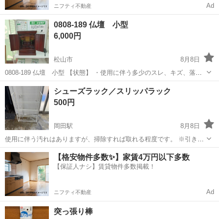
Ad
ニフティ不動産
0808-189 仏壇 小型
6,000円
松山市
8月8日
0808-189 仏壇 小型 【状態】 ・使用に伴う多少のスレ、キズ、落と
しきれない汚れなどございます ・詳細は現地でご確認ください ・お値
愛媛
松山市
収納家具
仏壇
シューズラック／スリッパラック
引きは出来かねますのでご了承願います ※中古品のため、状態につい
500円
て...
岡田駅
8月8日
使用に伴う汚れはありますが、掃除すれば取れる程度です。 ※引き取
りに来られる方よろしくお願いします。 【愛媛県古物商許可 第
愛媛
伊予郡
岡田駅
収納家具
シューズラック
【格安物件多数✨】家賃4万円以下多数
8211※※※※※※※※】
【保証人ナシ】賃貸物件多数掲載！
Ad
ニフティ不動産
突っ張り棒