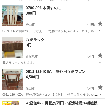
しきれない汚れなどございます ・詳細は現地でご確認ください ・お値
愛媛
松山市
収納家具
現地
0709-306 木製すのこ
引きは出来かねますのでご了承願います ※中古品のため、状態につい
300円
て...
松山市
7月9日
0709-306 木製すのこ 【状態】 ・使用に伴う多少のスレ、キズ、落と
しきれない汚れなどございます ・詳細は現地でご確認ください ・お値
愛媛
松山市
収納家具
現地
収納ラック
引きは出来かねますのでご了承願います ※中古品のため、状態につい
0円
て...
新居浜市
7月7日
収納ラックになります。
愛媛
新居浜市
収納家具
ラック
0611-129 IKEA 屋外用収納ワゴン
4,500円
松山市
7月3日
0611-129 IKEA 屋外用収納ワゴン 【状態】 ・使用に伴う多少のス
レ、キズ、落としきれない汚れなどございます ・詳細は現地でご確認
愛媛
松山市
収納家具
現地
≪寮無料・月収29万円・派遣社員≫機械操
ください ・お値引きは出来かねますのでご了承願います ※中古品の