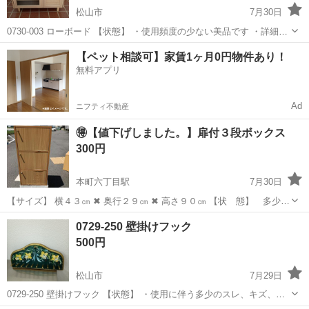
松山市
7月30日
0730-003 ローボード 【状態】 ・使用頻度の少ない美品です ・詳細は
現地でご確認ください ・お値引きは出来かねますのでご了承願います
愛媛
松山市
収納家具
ローボード
【ペット相談可】家賃1ヶ月0円物件あり！
※中古品のため、状態についてはご理解の上、ご購入をお願いしま
無料アプリ
す。...
Ad
ニフティ不動産
🉐【値下げしました。】扉付３段ボックス
300円
本町六丁目駅
7月30日
【サイズ】 横４３㎝ ✖ 奥行２９㎝ ✖ 高さ９０㎝ 【状 態】 多少の
小傷や剥がれ等は あります。 ※ あくまでも中古品です
愛媛
松山市
本町六丁目駅
収納家具
ボックス
0729-250 壁掛けフック
のでご理解 の上、購入をお願い致します。 ⚠️ ノークレーム・ノ
500円
ーリターンで ...
松山市
7月29日
0729-250 壁掛けフック 【状態】 ・使用に伴う多少のスレ、キズ、落
としきれない汚れなどございます ・詳細は現地でご確認ください ・お