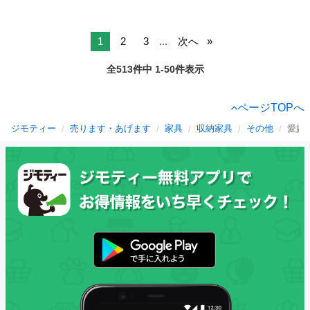
1
2
3
...
次へ
全513件中 1-50件表示
ページTOPへ
ジモティー
売ります・あげます
家具
収納家具
その他
愛媛