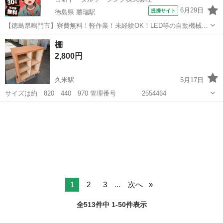
6月29日
提携サイト
徳島県 勝瑞駅
【徳島県鳴門市】寮費無料！軽作業！未経験OK！LED等の自動機械加
工・検査・梱包・データ入力《お仕事No.NS0560》 お仕事について ス
徳島
鳴門市
勝瑞駅
その他
棚
マートフォンやパソコン、車などに使われるLED等の電子部品の製造
2,800円
とそれに付帯する作...
久米駅
5月17日
サイズは約 820 440 970 管理番号 2554464
愛媛
松山市
久米駅
収納家具
1
2
3
...
次へ
全513件中 1-50件表示