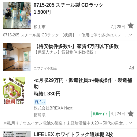
愛媛
松山市
収納家具
現地
0715-205 スチール製 CDラック
値引きは出来かねますのでご了承願います ※中古品のため、状態につ
1,500円
い...
松山市
7月28日
0715-205 スチール製 CDラック 【状態】 ・使用に伴う多少のスレ、キ
ズ、落としきれない汚れなどございます ・詳細は現地でご確認くださ
愛媛
松山市
収納家具
現地
【格安物件多数✨】家賃4万円以下多数
い ・お値引きは出来かねますのでご了承願います ※中古品のため、...
【保証人ナシ】賃貸物件多数掲載！
Ad
ニフティ不動産
≪月収29万円・派遣社員≫機械操作・製造補
助
時給1,330円
日払い
株式会社BREXA Next
4月24日
提携サイト
徳島県
車載用リチウムイオン電池の製造！未経験活躍中★20～50代の男女活
躍中！寮費無料★備品付き1R寮完備！自宅からマイカー通勤OK！無料
徳島
その他
LIFELEX ホワイトラック追加棚 2枚
駐車場完備◎正社員登用制度あり！《徳島県板野郡松茂町》 人気の工