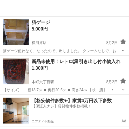
猫ゲージ
5,000円
横河原駅
8月2日
猫ゲージ使わなく、なったので、出しました。 クレームなしで、お願
いします。少し、ガラスに、傷があります。ゲージは、バラして、箱
愛媛
東温市
横河原駅
収納家具
新品未使用！レトロ調 引き出し付小物入れ
に、入れてます。 愛媛東温市に取りにこられる方お願いします。
1,300円
本町六丁目駅
8月2日
【サイズ】 横18.7㎝ ✖ 奥行20.5㎝ ✖ 高さ24㎝ 【状 態】 ＊新
品未使用品です。 ⚠️ ノークレーム・ノーリターンで お願い致し
愛媛
松山市
本町六丁目駅
収納家具
【格安物件多数✨】家賃4万円以下多数
ます。
【保証人ナシ】賃貸物件多数掲載！
Ad
ニフティ不動産