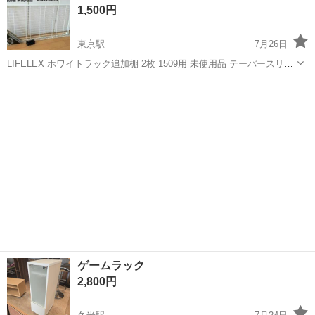
1,500円
場のお仕事 ◇車載用リチウ...
東京駅
7月26日
LIFELEX ホワイトラック追加棚 2枚 1509用 未使用品 テーパースリー
ブつき サイズ 約45x90cm コーナンで購入 引き渡し後のクレーム、返
愛媛
松山市
東京駅
収納家具
LIFELEX
品等不可 発送、配送不可 目立ちませんが保管時の小キズあり 未...
ゲームラック
2,800円