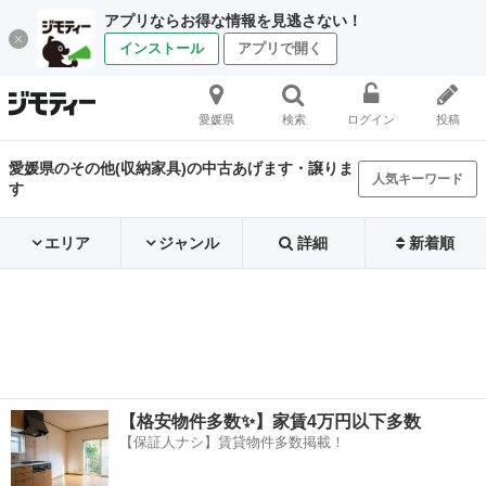
アプリならお得な情報を見逃さない！
インストール
アプリで開く
愛媛県
検索
ログイン
投稿
愛媛県のその他(収納家具)の中古あげます・譲りま
人気キーワード
す
エリア
ジャンル
詳細
新着順
【格安物件多数✨】家賃4万円以下多数
【保証人ナシ】賃貸物件多数掲載！