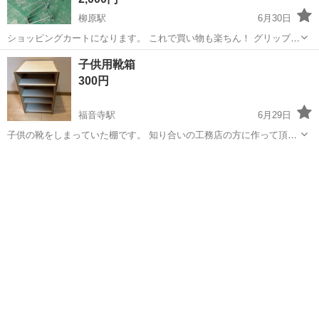
柳原駅
6月30日
ショッピングカートになります。 これで買い物も楽ちん！ グリップ部
分が劣化しています。 取引完了後はNC/NRでお願いします。
愛媛
松山市
柳原駅
収納家具
ショッピングカート
子供用靴箱
300円
福音寺駅
6月29日
子供の靴をしまっていた棚です。 知り合いの工務店の方に作って頂き
ました。 縦約45cm 横約30cm 1番上の靴置きの間の高さ約8cm 2番目
愛媛
松山市
福音寺駅
収納家具
靴箱
の靴置きの間の高さ約10cm 3番目の靴置きの間の高さ約8cm 4番目の
靴置きの...