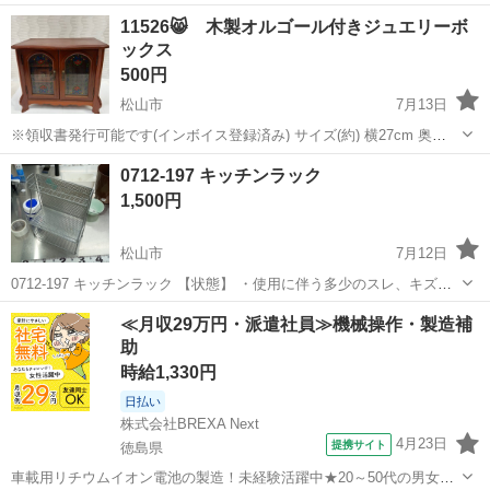
しきれない汚れなどございます ・詳細は現地でご確認ください ・お値
愛媛
松山市
収納家具
現地
11526😸 木製オルゴール付きジュエリーボ
引きは出来かねますのでご了承願います ※中古品のため、状態につい
ックス
て...
500円
松山市
7月13日
※領収書発行可能です(インボイス登録済み) サイズ(約) 横27cm 奥
17cm 高23cm キズなどございます。 状態など、現物を見てご判断く
愛媛
松山市
収納家具
0712-197 キッチンラック
ださい。 購入希望の方は、初回のメッセージで最短のお引き取り可能
1,500円
日時をご連...
松山市
7月12日
0712-197 キッチンラック 【状態】 ・使用に伴う多少のスレ、キズ、
落としきれない汚れなどございます ・詳細は現地でご確認ください ・
愛媛
松山市
収納家具
現地
≪月収29万円・派遣社員≫機械操作・製造補
お値引きは出来かねますのでご了承願います ※中古品のため、状態に
助
つ...
時給1,330円
日払い
株式会社BREXA Next
4月23日
提携サイト
徳島県
車載用リチウムイオン電池の製造！未経験活躍中★20～50代の男女活