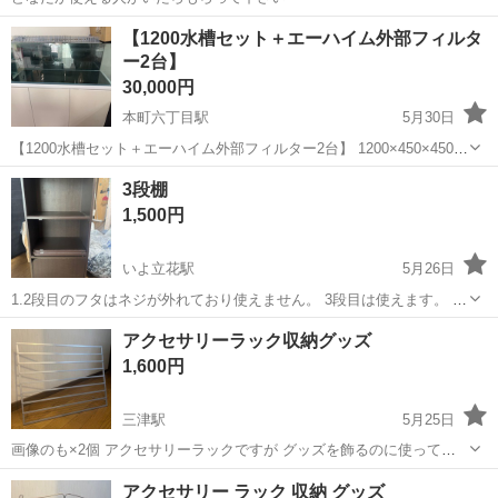
愛媛
松山市
道後温泉駅
収納家具
【1200水槽セット＋エーハイム外部フィルタ
ー2台】
30,000円
本町六丁目駅
5月30日
【1200水槽セット＋エーハイム外部フィルター2台】 1200×450×450ガ
ラス水槽と周辺機材のセットです。 【内容】 ・1200×450×450ガラス
愛媛
松山市
本町六丁目駅
収納家具
3段棚
水槽 ・エーハイム外部フィルター 2217 ×2台 ・エアーポン...
1,500円
いよ立花駅
5月26日
1.2段目のフタはネジが外れており使えません。 3段目は使えます。 使
用感あります。傷も所々あります。
愛媛
松山市
いよ立花駅
収納家具
ネジ
アクセサリーラック収納グッズ
1,600円
三津駅
5月25日
画像のも×2個 アクセサリーラックですが グッズを飾るのに使ってま
した プラスチックやアルミではなさそうなので しっかりしています
愛媛
松山市
三津駅
収納家具
グッズ
アクセサリー ラック 収納 グッズ
横60cm 高さ45cm どちらも一番長いところです 喫煙者 あり ペットな