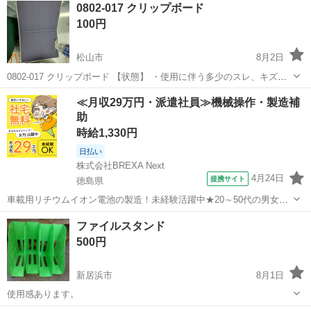
0802-017 クリップボード
100円
松山市
8月2日
0802-017 クリップボード 【状態】 ・使用に伴う多少のスレ、キズ、
落としきれない汚れなどございます ・詳細は現地でご確認ください ・
愛媛
松山市
収納家具
クリップボード
≪月収29万円・派遣社員≫機械操作・製造補
お値引きは出来かねますのでご了承願います ※中古品のため、状態に
助
つ...
時給1,330円
日払い
株式会社BREXA Next
4月24日
提携サイト
徳島県
車載用リチウムイオン電池の製造！未経験活躍中★20～50代の男女活
躍中！寮費無料★備品付き1R寮完備！自宅からマイカー通勤OK！無料
徳島
その他
ファイルスタンド
駐車場完備◎正社員登用制度あり！《徳島県板野郡松茂町》 人気の工
500円
場のお仕事 ◇車載用リチウ...
新居浜市
8月1日
使用感あります。