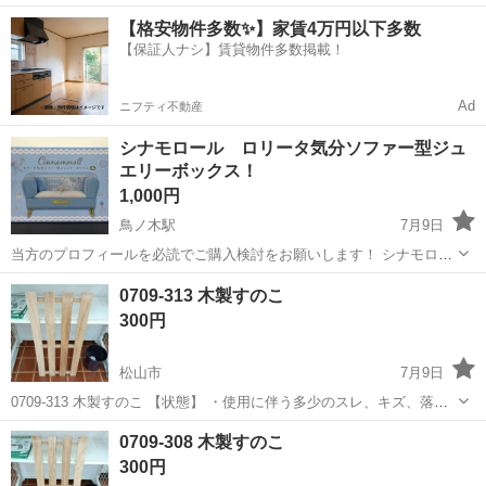
躍中！寮費無料★備品付き1R寮完備！自宅からマイカー通勤OK！無料
徳島
その他
【格安物件多数✨】家賃4万円以下多数
駐車場完備◎正社員登用制度あり！《徳島県板野郡松茂町》 人気の工
【保証人ナシ】賃貸物件多数掲載！
場のお仕事 ◇車載用リチウ...
Ad
ニフティ不動産
シナモロール ロリータ気分ソファー型ジュ
エリーボックス！
1,000円
鳥ノ木駅
7月9日
当方のプロフィールを必読でご購入検討をお願いします！ シナモロー
ルのジュエリーボックス！ アミューズメントで獲得した商品です！ 未
愛媛
伊予市
鳥ノ木駅
収納家具
0709-313 木製すのこ
使用品ですが、アミューズ品とご理解頂ける方のみ購入をよろしくお
300円
願いします。 獲得時に付いた...
松山市
7月9日
0709-313 木製すのこ 【状態】 ・使用に伴う多少のスレ、キズ、落と
しきれない汚れなどございます ・詳細は現地でご確認ください ・お値
愛媛
松山市
収納家具
すのこ
0709-308 木製すのこ
引きは出来かねますのでご了承願います ※中古品のため、状態につい
300円
て...