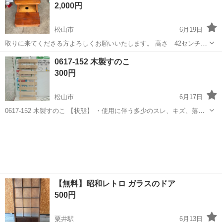
2,000円
松山市
6月19日
取りに来てくださる方よろしくお願いいたします。 高さ 42センチ
横 25センチ 奥行き 31センチ
愛媛
松山市
収納家具
踏み台
0617-152 木製すのこ
300円
松山市
6月17日
0617-152 木製すのこ 【状態】 ・使用に伴う多少のスレ、キズ、落と
しきれない汚れなどございます ・詳細は現地でご確認ください ・お値
愛媛
松山市
収納家具
現地
引きは出来かねますのでご了承願います ※中古品のため、状態につい
て...
【無料】昭和レトロ ガラスのドア
500円
粟井駅
6月13日