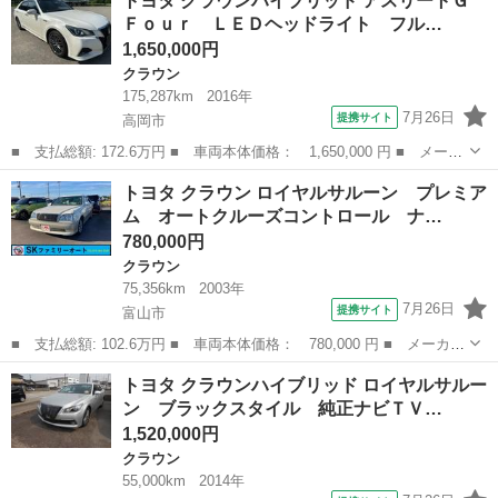
トヨタ クラウンハイブリッド アスリートＧ
ルーンｉ－Ｆｏｕｒ ４ＷＤ ■ 排気量： 2500cc ■ ドア枚数：
Ｆｏｕｒ ＬＥＤヘッドライト フル…
4D ...
1,650,000円
クラウン
175,287km
2016年
7月26日
提携サイト
高岡市
■ 支払総額: 172.6万円 ■ 車両本体価格： 1,650,000 円 ■ メーカ
ー名： トヨタ ■ 車種名： クラウンハイブリッド ■ グレード
富山
高岡市
クラウン
トヨタ クラウン ロイヤルサルーン プレミア
名： アスリートＧ Ｆｏｕｒ ＬＥＤヘッドライト フルセグＴ
ム オートクルーズコントロール ナ…
Ｖ 黒革エア...
780,000円
クラウン
75,356km
2003年
7月26日
提携サイト
富山市
■ 支払総額: 102.6万円 ■ 車両本体価格： 780,000 円 ■ メーカー
名： トヨタ ■ 車種名： クラウン ■ グレード名： ロイヤルサ
富山
富山市
クラウン
トヨタ クラウンハイブリッド ロイヤルサルー
ルーン プレミアム オートクルーズコントロール ナビ アルミホ
ン ブラックスタイル 純正ナビＴＶ…
イール オ...
1,520,000円
クラウン
55,000km
2014年