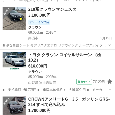
年ロイヤルサルーン 欲しい人居られないようでしたら保管します。
富山
高岡市
新高岡駅
クラウン
走行距離
210系クラウンマジェスタ
【走行距離】9567㎞ 【傷などの状態】綺麗な状態だと思います 【ア
3,100,000円
ピールポイント】車庫保管、状...
オンライン決済
クラウン
68,000km
2015年
南砺市
2月15日
希少な白皮シート モデリスタエアロ リアウイング ルーフスポイラー
距離68000k 乗っていますので距離増えます。 新品、車高調ラルグス
富山
南砺市
クラウン
クラウンマジェスタ
トヨタ クラウン ロイヤルサルーン （検
27年式 今年度分の税金、リサイクル料お願い致します。 不具合等御座
10.2）
いません。 定型...
616,000円
クラウン
85,000km
2005年
7月29日
提携サイト
山梨県 富士吉田市
■ 支払総額: 69.7万円 ■ 車両本体価格： 616,000 円 ■ メーカー
名： トヨタ ■ 車種名： クラウン ■ グレード名： ロイヤルサ
山梨
富士吉田市
クラウン
CROWNアスリートG 3.5 ガソリン GRS-
ルーン ■ 排気量： 2500cc ■ ドア枚数： 4D ■ ミッション：...
214 すべて込み込み
1,700,000円