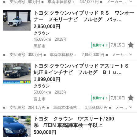
■ 支払総額: 60万円 ■ 車両本体価格： 437,000 円 ■ メーカー
名： トヨタ ■ 車種名： クラウンハイブリッド ■ グレード
新潟
新潟市
クラウン
トヨタ クラウンハイブリッド ＲＳ ワンオー
名： アニバーサリーエディション バックカメラ ＨＩＤヘッド
ナー メモリーナビ フルセグ バッ…
フォグ 純正ＨＤＤナ...
2,850,000円
クラウン
46,895km
2019年
7月15日
提携サイト
黒部市
■ 支払総額: 300万円 ■ 車両本体価格： 2,850,000 円 ■ メーカー
名： トヨタ ■ 車種名： クラウンハイブリッド ■ グレード
富山
黒部市
クラウン
トヨタ クラウンハイブリッド アスリートＳ
名： ＲＳ ワンオーナー メモリーナビ フルセグ バックカメ
純正８インチナビ フルセグ Ｂｌｕ…
ラ 全方位カメラ...
1,899,000円
クラウン
50,004km
2013年
7月10日
提携サイト
富山市
■ 支払総額: 204.1万円 ■ 車両本体価格： 1,899,000 円 ■ メーカ
ー名： トヨタ ■ 車種名： クラウンハイブリッド ■ グレード
富山
富山市
クラウン
トヨタ クラウン /アスリート/ 200
名： アスリートＳ 純正８インチナビ フルセグ Ｂｌｕｅｔｏｏ
系 /TEIN 車高調/車検一年以上
ｔｈオーデ...
500,000円