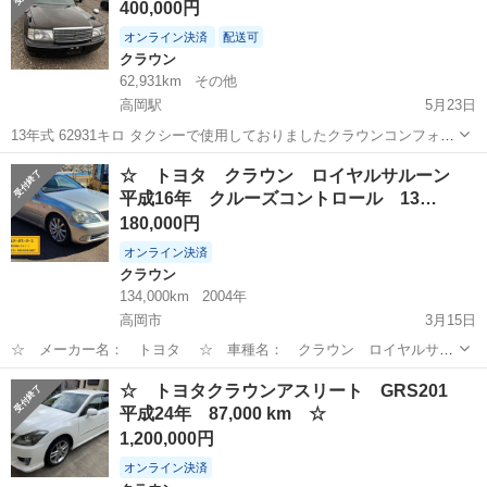
400,000円
級グレード ...
オンライン決済
配送可
クラウン
62,931km
その他
高岡駅
5月23日
13年式 62931キロ タクシーで使用しておりましたクラウンコンフォー
トになります。 年式の割には低走行だとおもいます。 エンジン調子い
富山
高岡市
高岡駅
クラウン
タクシー
☆ トヨタ クラウン ロイヤルサルーン
いです。 トラブル防止の為現車確認必ずおねがいします。 手元価格に
平成16年 クルーズコントロール 13…
なります。
180,000円
オンライン決済
クラウン
134,000km
2004年
高岡市
3月15日
☆ メーカー名： トヨタ ☆ 車種名： クラウン ロイヤルサル
ーン ☆ 排気量： 2,499cc ☆ 年式（年）： 平成16年 2004 ☆
富山
高岡市
クラウン
ロイヤル
☆ トヨタクラウンアスリート GRS201
シフト：FAT ☆ 走行距離： 134,000 km ☆ HIDヘッ...
平成24年 87,000 km ☆
1,200,000円
オンライン決済