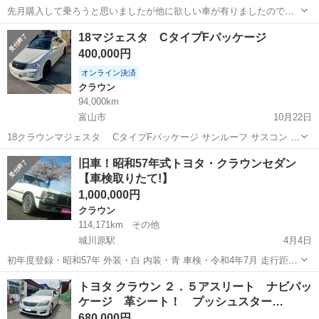
先月購入して乗ろうと思いましたが他に欲しい車が有りましたので出
します。 購入後、車検近かった為車検受けたてです。 これからの季節
富山
高岡市
雨晴駅
クラウン
クラウンロイヤル
18マジェスタ CタイプFパッケージ
に最適な4WDです。 しかも、最終モデルの3000ccで初年度登録は24
400,000円
年12月 中々無いのと希...
オンライン決済
クラウン
94,000km
富山市
10月22日
18クラウンマジェスタ CタイプFパッケージ サンルーフ サスコン 21
インチ スタッドレスタイヤ付き 走行距離94000km(多少伸びます) 車検
富山
富山市
クラウン
マジェスタ
旧車！昭和57年式トヨタ・クラウンセダン
R4年3月 運転席側フロントドア凹みあり。 リアガラスのサンシェー
【車検取りたて!】
ド...
1,000,000円
クラウン
114,171km
その他
城川原駅
4月4日
初年度登録・昭和57年 外装・白 内装・青 車検・令和4年7月 走行距
離・114171㎞【実走】 ＊たまに使用する為、伸びます。 排気量・
富山
富山市
城川原駅
クラウン
初代
トヨタ クラウン ２．５アスリート ナビパッ
2000cc 装備・AT PS PW AC【R134変換済】 外装・年式相応【初代オ
ケージ 革シート！ プッシュスター…
ー...
680,000円