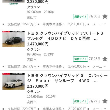
2,230,000円
クラウン
97,000km
2016年
7月30日
提携サイト
富山市
■ 支払総額: 229.8万円 ■ 車両本体価格： 2,230,000 円 ■ メーカ
ー名： トヨタ ■ 車種名： クラウン ■ グレード名： アスリー
富山
富山市
クラウン
トヨタ クラウンハイブリッド アスリートＳ
トＳ－Ｔ 純正ナビ／バックカメラ／レーダークルーズコントロール
フルセグ ＨＤＤナビ ＤＶＤ再生 …
／前席エ...
1,470,000円
クラウン
99,566km
2013年
7月28日
提携サイト
高岡市
■ 支払総額: 157.7万円 ■ 車両本体価格： 1,470,000 円 ■ メーカ
ー名： トヨタ ■ 車種名： クラウンハイブリッド ■ グレード
富山
高岡市
クラウン
トヨタ クラウンハイブリッド Ｓ Ｃパッケー
名： アスリートＳ フルセグ ＨＤＤナビ ＤＶＤ再生 バックカ
ジ Ｆｏｕｒ サンルーフ ４ＷＤ …
メラ 衝突...
2,170,000円
クラウン
104,693km
2019年
7月27日
提携サイト
高岡市
■ 支払総額: 229.9万円 ■ 車両本体価格： 2,170,000 円 ■ メーカ