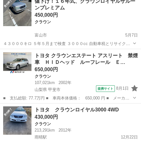
値下げ！１６年式、クラウンロイヤルサルー
ンプレミアム
450,000円
クラウン
富山市
5月7日
４３０００キロ ５年５月まで検査 ３０００cc 自動車税とリサイクル
料金 お願い致します。
富山
富山市
クラウン
クラウンロイヤル
トヨタ クラウンエステート アスリート 禁煙
車 ＨＩＤヘッド ルーフレール Ｅ…
650,000円
クラウン
107,021km
2002年
8月1日
提携サイト
山梨県 甲斐市
■ 支払総額: 77.7万円 ■ 車両本体価格： 650,000 円 ■ メーカー
名： トヨタ ■ 車種名： クラウンエステート ■ グレード名：
山梨
甲斐市
クラウン
トヨタ クラウンロイヤル3000 4WD
アスリート 禁煙車 ＨＩＤヘッド ルーフレール ＥＴＣ 純正１
430,000円
６インチアル...
クラウン
213,291km
2012年
雨晴駅
12月22日