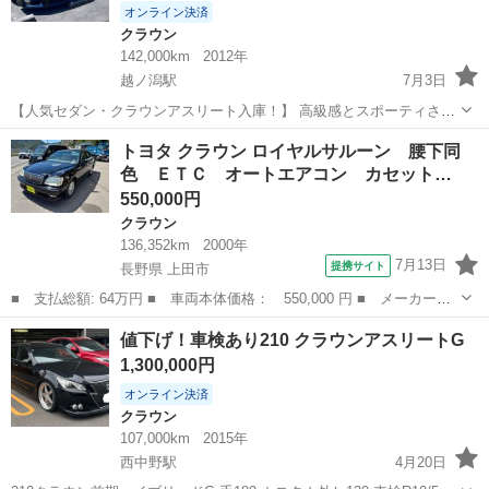
オンライン決済
クラウン
142,000km
2012年
越ノ潟駅
7月3日
【人気セダン・クラウンアスリート入庫！】 高級感とスポーティさを
兼ね備えた 平成24年式 トヨタ クラウン アスリートが入庫しました！
富山
射水市
越ノ潟駅
クラウン
トヨタ クラウン ロイヤルサルーン 腰下同
見た目も走りもこだわりたい方におすすめの1台です。 車検も長く残
色 ＥＴＣ オートエアコン カセット…
っているので、ご購入...
550,000円
クラウン
136,352km
2000年
7月13日
提携サイト
長野県 上田市
■ 支払総額: 64万円 ■ 車両本体価格： 550,000 円 ■ メーカー
名： トヨタ ■ 車種名： クラウン ■ グレード名： ロイヤルサ
長野
上田市
クラウン
値下げ！車検あり210 クラウンアスリートG
ルーン 腰下同色 ＥＴＣ オートエアコン カセット／ＣＤオーデ
1,300,000円
ィオ 運転席電動...
オンライン決済
クラウン
107,000km
2015年
西中野駅
4月20日