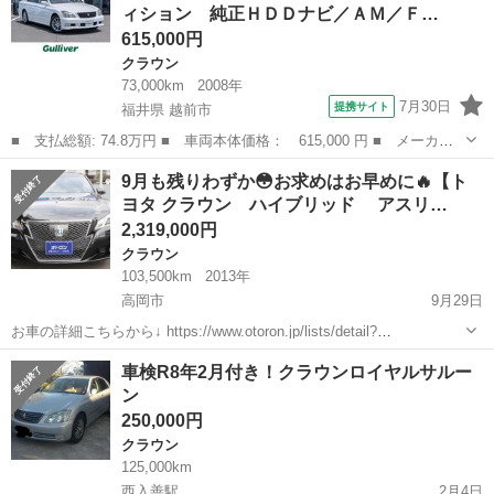
ィション 純正ＨＤＤナビ／ＡＭ／Ｆ…
ンク移設 ロイヤ...
615,000円
クラウン
73,000km
2008年
7月30日
提携サイト
福井県 越前市
■ 支払総額: 74.8万円 ■ 車両本体価格： 615,000 円 ■ メーカー
名： トヨタ ■ 車種名： クラウン ■ グレード名： アスリー
福井
越前市
クラウン
9月も残りわずか😳お求めはお早めに🔥【ト
ト プレミアムエディション 純正ＨＤＤナビ／ＡＭ／ＦＭ／フルセ
ヨタ クラウン ハイブリッド アスリ…
グ／ＣＤ／ＭＤ...
2,319,000円
クラウン
103,500km
2013年
高岡市
9月29日
お車の詳細こちらから↓ https://www.otoron.jp/lists/detail?
carno=040360 来店不要で全国対応中🗾(※沖縄/北海道/離島除く) 携帯
富山
高岡市
クラウン
アスリート
車検R8年2月付き！クラウンロイヤルサルー
さえあれば即日審査・契約もできちゃう✨...
ン
250,000円
クラウン
125,000km
西入善駅
2月4日