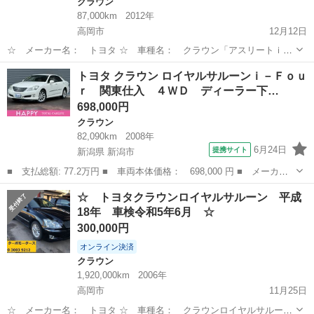
クラウン
87,000km
2012年
高岡市
12月12日
☆ メーカー名： トヨタ ☆ 車種名： クラウン「アスリートｉ－
Ｆｏｕｒ スペシャルナビパッケージ」 ☆ 排気量： 2,499cc ☆
富山
高岡市
クラウン
トヨタクラウン
トヨタ クラウン ロイヤルサルーンｉ－Ｆｏｕ
年式（年）： 平成19年 2007 ☆ シフト：FAT ☆ 走行距離：
ｒ 関東仕入 ４ＷＤ ディーラー下…
87,...
698,000円
クラウン
82,090km
2008年
6月24日
提携サイト
新潟県 新潟市
■ 支払総額: 77.2万円 ■ 車両本体価格： 698,000 円 ■ メーカー
名： トヨタ ■ 車種名： クラウン ■ グレード名： ロイヤルサ
新潟
新潟市
クラウン
☆ トヨタクラウンロイヤルサルーン 平成
ルーンｉ－Ｆｏｕｒ 関東仕入 ４ＷＤ ディーラー下取り車 スマ
18年 車検令和5年6月 ☆
ートキー ナ...
300,000円
オンライン決済
クラウン
1,920,000km
2006年
高岡市
11月25日
☆ メーカー名： トヨタ ☆ 車種名： クラウンロイヤルサルーン