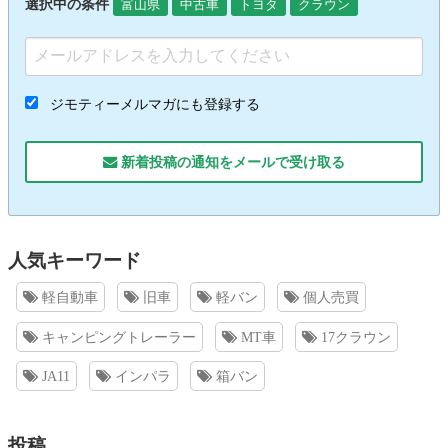
選択中の条件
富山県
中古車
トヨタ
クラウン
ジモティーメルマガにも登録する
新着投稿の通知をメールで受け取る
人気キーワード
軽自動車
旧車
軽バン
個人売買
キャンピングトレーラー
MT車
17クラウン
JA11
インパラ
箱バン
投稿