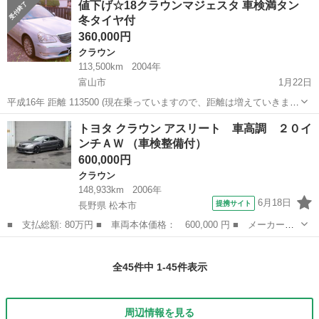
値下げ☆18クラウンマジェスタ 車検満タン
純正opモデリスタ(ヴァルド) ヘッドライトプレミアムEDインナーブラ
冬タイヤ付
ック交換、...
360,000円
クラウン
113,500km
2004年
富山市
1月22日
平成16年 距離 113500 (現在乗っていますので、距離は増えていきま
す。) 色 シルバー 排気量 4300cc 車検 2年付 装備 ETC 純正ナビ 運転
富山
富山市
クラウン
距離
トヨタ クラウン アスリート 車高調 ２０イ
席Pシート 純正17インチアルミホイール クルコン HID...
ンチＡＷ （車検整備付）
600,000円
クラウン
148,933km
2006年
6月18日
提携サイト
長野県 松本市
■ 支払総額: 80万円 ■ 車両本体価格： 600,000 円 ■ メーカー
名： トヨタ ■ 車種名： クラウン ■ グレード名： アスリー
長野
松本市
クラウン
ト 車高調 ２０インチＡＷ ■ 排気量： 3500cc ■ ドア枚数：
全45件中 1-45件表示
4D ■...
周辺情報を見る