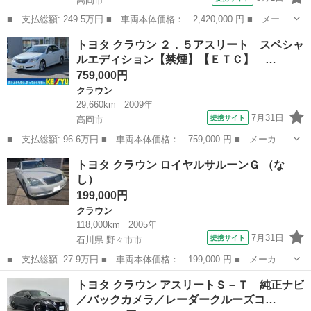
高岡市
■ 支払総額: 249.5万円 ■ 車両本体価格： 2,420,000 円 ■ メーカ
ー名： トヨタ ■ 車種名： クラウンハイブリッド ■ グレード
富山
高岡市
クラウン
トヨタ クラウン ２．５アスリート スペシャ
名： アスリートＳ Ｆｏｕｒ ブラックスタイル ワンオーナー
ルエディション【禁煙】【ＥＴＣ】 …
４ＷＤ 純...
759,000円
クラウン
29,660km
2009年
7月31日
提携サイト
高岡市
■ 支払総額: 96.6万円 ■ 車両本体価格： 759,000 円 ■ メーカー
名： トヨタ ■ 車種名： クラウン ■ グレード名： ２．５アス
富山
高岡市
クラウン
トヨタ クラウン ロイヤルサルーンＧ （な
リート スペシャルエディション【禁煙】【ＥＴＣ】 【純正８イン
し）
チＨＤＤナビ...
199,000円
クラウン
118,000km
2005年
7月31日
提携サイト
石川県 野々市市
■ 支払総額: 27.9万円 ■ 車両本体価格： 199,000 円 ■ メーカー
名： トヨタ ■ 車種名： クラウン ■ グレード名： ロイヤルサ
石川
野々市市
クラウン
トヨタ クラウン アスリートＳ－Ｔ 純正ナビ
ルーンＧ ■ 排気量： 3000cc ■ ドア枚数： 4D ■ ミッション...
／バックカメラ／レーダークルーズコ…