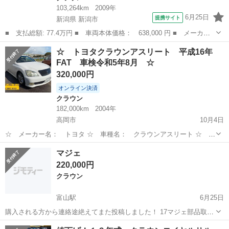
103,264km
2009年
6月25日
提携サイト
新潟県 新潟市
■ 支払総額: 77.4万円 ■ 車両本体価格： 638,000 円 ■ メーカー
名： トヨタ ■ 車種名： クラウン ■ グレード名： ロイヤルサ
新潟
新潟市
クラウン
☆ トヨタクラウンアスリート 平成16年
ルーンｉ－Ｆｏｕｒ 関東仕入 ４ＷＤ 本革シート シートベンチ
FAT 車検令和5年8月 ☆
レーション ...
320,000円
オンライン決済
クラウン
182,000km
2004年
高岡市
10月4日
☆ メーカー名： トヨタ ☆ 車種名： クラウンアスリート ☆ 排
気量： 3,000cc ☆ 年式（年）： 平成16年 2004 ☆ シフト：
富山
高岡市
クラウン
令和5年
マジェ
FAT ☆ 車台番号： GRS182 ☆ 燃料： ガソリン ☆ 走...
220,000円
クラウン
富山駅
6月25日
購入される方から連絡途絶えてまた投稿しました！ 17マジェ部品取り
で欲しい方！ 早めに売りたいので！
富山
富山市
富山駅
クラウン
部品取り