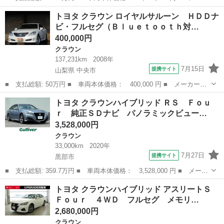
ー名： トヨタ ■ 車種名： クラウンハイブリッド ■ グレード
富山
高岡市
クラウン
トヨタ クラウン ロイヤルサルーン ＨＤＤナ
名： Ｓ Ｃパッケージ Ｆｏｕｒ サンルーフ ４ＷＤ フルセ
ビ・フルセグ（Ｂｌｕｅｔｏｏｔｈ対…
グ メモリー...
400,000円
クラウン
137,231km
2008年
7月15日
提携サイト
山梨県 中央市
■ 支払総額: 50万円 ■ 車両本体価格： 400,000 円 ■ メーカー
名： トヨタ ■ 車種名： クラウン ■ グレード名： ロイヤルサ
山梨
中央市
クラウン
トヨタ クラウンハイブリッド ＲＳ Ｆｏｕ
ルーン ＨＤＤナビ・フルセグ（Ｂｌｕｅｔｏｏｔｈ対応）・バック
ｒ 純正ＳＤナビ パノラミックビュー…
カメラ ＨＩＤラ...
3,528,000円
クラウン
33,000km
2020年
7月27日
提携サイト
黒部市
■ 支払総額: 359.7万円 ■ 車両本体価格： 3,528,000 円 ■ メーカ
ー名： トヨタ ■ 車種名： クラウンハイブリッド ■ グレード
富山
黒部市
クラウン
トヨタ クラウンハイブリッド アスリートＳ
名： ＲＳ Ｆｏｕｒ 純正ＳＤナビ パノラミックビューモニタ
Ｆｏｕｒ ４ＷＤ フルセグ メモリ…
ー ビルトイ...
2,680,000円
クラウン