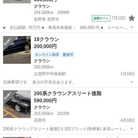
クラウン
154,500km
2008年
7月13日
提携サイト
長野県 長野市
■ 支払総額: 78万円 ■ 車両本体価格： 680,000 円 ■ メーカー
名： トヨタ ■ 車種名： クラウン ■ グレード名： ２．５アス
長野
長野市
クラウン
18クラウン
リート ナビパッケージ 革シート！ プッシュスタート！地デジチ
200,000円
ューナー！ ■ ...
オンライン決済
配送可
クラウン
200,000km
志貴野中学校前駅
1月18日
交換希望です。 多少の不具合あります。
富山
志貴野中学校前駅
クラウン
200系クラウンアスリート後期
590,000円
クラウン
103,000km
2010年
高岡市
4月18日
200系クラウンアスリート後期2.5 202ブラック(禁煙車) 本革シート、
サンルーフ、前後クリアランスソナー、サイドカメラ、純正マルチ、
富山
高岡市
クラウン
200系