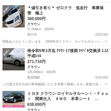
☆ 排気量： 2,500cc ☆ 年式（年）： 平成18年 2006 ☆ シフ
富山
高岡市
クラウン
令和5年
＊値引き有り＊ ゼロクラ 低走行 車庫保
ト： FAT ☆ 車台番号： GRS180 ☆ 燃料： ガソリン ...
管 極上
360,000円
クラウン
57,000km
2004年
滑川市
10月19日
閲覧ありがとうございます。 2004年式クラウン、ロイヤルサルーン、
4WDです！ エンジンは3GR-FSE(V型6気筒、3000cc)256PSです。 車
富山
滑川市
クラウン
クラ
検令和5年3月迄 ｸﾗｳﾝ 17後期 ﾀｲﾍﾞﾙ交換済 1JZ
両状態は車庫保管かつ、低走行(約57000km)ですので、極めて綺麗で...
平成ﾚﾄﾛ
271,710円
クラウン
135,000km
2002年
新高岡駅
10月10日
この度は当方出品の車両確認いただき有難う御座います｡ 家族の送迎
及び近距離通勤に使用予定で購入しましたが､用途拡大に伴う他車購入
富山
高岡市
新高岡駅
クラウン
令和5年
トヨタ クラウン ロイヤルサルーンｉ－Ｆｏｕ
検討の為､引き続き乗っていただけそうな方がいらっしゃいましたらお
ｒ 関東仕入 ４ＷＤ 本革シート …
譲りしたいと思います｡ 次回車検...
638,000円
クラウン