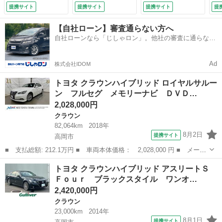
続可 バックカメ
セグナビ バックカ
セグＴＶ／ＣＤ／Ｄ
提携サイト
提携サイト
提携サイト
提
ラ 衝突被害軽減シ
メラ 純正ＡＷ付き
ＶＤ再生／ミュージ
ステム ＥＴＣ Ｌ
サマータイヤ車載
ックサーバー／バッ
【自社ローン】審査通らない方へ
ＥＤヘッドランプ
クルコン オートラ
クカメラ】【クルー
自社ローンなら「じしゃロン」。他社の審査に通らなか
ワンオーナー （検
イト レザーシー
ズコントロール】
った方も
9.3）
ト シートヒータ
【スマートキー／プ
ー エアシートパワ
ッシュスタート】
Ad
株式会社IDOM
ーシート ステアリ
【デュアルエアコ
ングヒーター ＥＴ
ン】【保証書／取
トヨタ クラウンハイブリッド ロイヤルサルー
Ｃ （検9.11）
説】 （なし）
ン フルセグ メモリーナビ ＤＶＤ…
2,028,000円
クラウン
82,064km
2018年
8月2日
提携サイト
高岡市
■ 支払総額: 212.1万円 ■ 車両本体価格： 2,028,000 円 ■ メーカ
ー名： トヨタ ■ 車種名： クラウンハイブリッド ■ グレード
富山
高岡市
クラウン
トヨタ クラウンハイブリッド アスリートＳ
名： ロイヤルサルーン フルセグ メモリーナビ ＤＶＤ再生 ミ
Ｆｏｕｒ ブラックスタイル ワンオ…
ュージック...
2,420,000円
クラウン
23,000km
2014年
8月1日
提携サイト