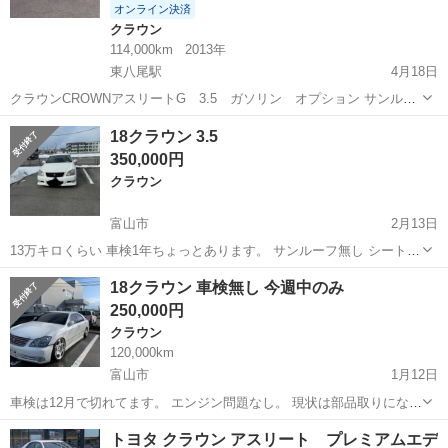
オンライン決済
クラウン
114,000km
2013年
東八尾駅
4月18日
クラウンCROWNアスリートG 3.5 ガソリン オプション サンルー
フ、全席イージークローザー、本革シート、リヤドアサンシェード、
富山
富山市
東八尾駅
クラウン
アスリート
18クラウン 3.5
リヤ5面フィルム施工 サンルーフと足回りからの異音小有り、車検た
350,000円
っぷりR8.8月まで。夏タイ...
クラウン
富山市
2月13日
13万キロくらい 車検1年ちょっとあります。 サンルーフ無し シートカ
バー 車高調 リアワンオフストレート4本出し フロントテーブル 夏タ
富山
富山市
クラウン
車高調
18クラウン 車検無し 今週中のみ
イヤは要相談 現在スタッドレス 不具合ありません。 プリウスと交換
250,000円
考えます。...
クラウン
120,000km
富山市
1月12日
車検は12月で切れてます。 エンジン問題なし。 現状は部品取りになっ
てます。 何個かチェックランプ付いてます。 タイヤありません。 腹
富山
富山市
クラウン
ナックル
トヨタ クラウン アスリート プレミアムエデ
下加工してあります。 エンジン上げ メンバー前後上げ トランクにタ