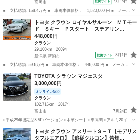
7月26日
提携サイト
高岡市
■ 支払総額: 158.4万円 ■ 車両本体価格： 1,520,000 円 ■ メーカ
ー名： トヨタ ■ 車種名： クラウンハイブリッド ■ グレード
富山
高岡市
クラウン
トヨタ クラウン ロイヤルサルーン ＭＴモー
名： ロイヤルサルーン ブラックスタイル 純正ナビＴＶ Ｂｌｕ
ド Ｓキー Ｐスタート ステアリン…
ｅｔｏｏｔ...
448,000円
クラウン
29,100km
2009年
8月1日
提携サイト
新潟県 新潟市
■ 支払総額: 59.8万円 ■ 車両本体価格： 448,000 円 ■ メーカー
名： トヨタ ■ 車種名： クラウン ■ グレード名： ロイヤルサ
新潟
新潟市
クラウン
TOYOTA クラウン マジェスタ
ルーン ＭＴモード Ｓキー Ｐスタート ステアリング ＣＤ Ｈ
3,000,000円
ＩＤ フォグ...
オンライン決済
クラウン
102,716km
2017年
富山市
7月24日
○平成29年後期型3.5Fバージョン ○本革シート ○車高調 ○アルミ20イン
チ ○プレミアムサウンド ○車検あり ○モデリスタエアロ ○サンルーフ
富山
富山市
クラウン
トヨタ クラウン アスリートＳ－Ｔ【モデリス
○Fパッケージ 手洗い 土禁なので中は綺麗です 少し傷あり 取引場所...
タフルエアロ】【追従クルコン】禁煙…