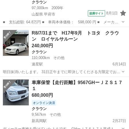
クラウン
97,000km
2009年
8月1日
提携サイト
山梨県 甲府市
■ 支払総額: 64.8万円 ■ 車両本体価格： 598,000 円 ■ メーカー
名： トヨタ ■ 車種名： クラウン ■ グレード名： ２．５ロイ
山梨
甲府市
クラウン
R8/7/31まで H17年9月 トヨタ クラウ
ヤルサルーン アニバーサリーＥＤ 車検Ｒ８．９／エアコン／キー
ン ロイヤルサルーン
レスエントリ...
240,000円
クラウン
110,000km
その他
速星駅
6月14日
明日抹消いたします。 31日正午までに即決してくださる方限定でお問
い合わせください。 H17年9月 トヨタ クラウン ロイヤルサルーン
富山
富山市
速星駅
クラウン
車庫保管【走行距離】9567GHーＪＺＳ１７
いつかはクラウン👑エンジン快調の1台が入荷しました🙌 ・ 年式:平成
１
17年9月 距離...
680,000円
オンライン決済
クラウン
9,567km
その他
新高岡駅
2月27日
ディーラー車検を受けていたようです。 GHーＪＺＳ１７１平成１２