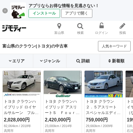
アプリならお得な情報を見逃さない！
インストール
アプリで開く
富山県
検索
ログイン
投稿
富山県のクラウン(トヨタ)の中古車
人気キーワード
エリア
ジャンル
詳細
新着順
トヨタ クラウンハ
トヨタ クラウンハ
トヨタ クラウン
ト
イブリッド ロイヤ
イブリッド アスリ
２．５アスリート
イ
ルサルーン フルセ
ートＳ Ｆｏｕｒ
スペシャルエディシ
（
グ メモリーナビ
ブラックスタイル
ョン【禁煙】【ＥＴ
2,028,000円
2,420,000円
759,000円
19
ＤＶＤ再生 ミュー
ワンオーナー ４Ｗ
Ｃ】 【純正８イン
82,064km / 2018年
23,000km / 2014年
29,660km / 2009年
118
ジックプレイヤー接
Ｄ 純正ナビ フル
チＨＤＤナビ／フル
高岡市
高岡市
高岡市
石川