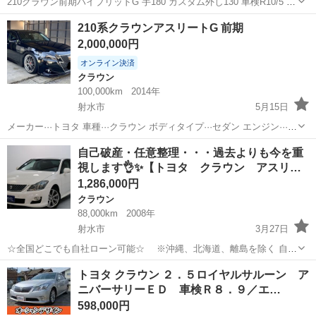
210クラウン前期ハイブリッドG 手180 カスタム外し130 車検R10/5 走
行110000kmのびます サンルーフ付き黒革シート 中古車、カスタム車
富山
富山市
西中野駅
クラウン
クラウンアスリート
210系クラウンアスリートG 前期
なので小傷、チリズレ等々あります。 モデリスタエアロ、モデリス...
2,000,000円
オンライン決済
クラウン
100,000km
2014年
射水市
5月15日
メーカー···トヨタ 車種···クラウン ボディタイプ···セダン エンジン···ハ
イブリッド オプション···ETC,ナビ,DVD機器,禁煙車,Blu-ray機器 走行
富山
射水市
クラウン
エアサス
自己破産・任意整理・・・過去よりも今を重
距離:約10万キロ(4枚目写真参考) 年式:...
視します👌✨【トヨタ クラウン アスリ…
1,286,000円
クラウン
88,000km
2008年
射水市
3月27日
☆全国どこでも自社ローン可能☆ ※沖縄、北海道、離島を除く 自己
破産、債務整理の経験あり… 転職したばかり…自営業… 頭金一括の準
富山
射水市
クラウン
アスリート
トヨタ クラウン ２．５ロイヤルサルーン ア
備は難しい… そんな不安はオトロンにお任せ(^^)/ 自社ローン専門
ニバーサリーＥＤ 車検Ｒ８．９／エ…
店！...
598,000円