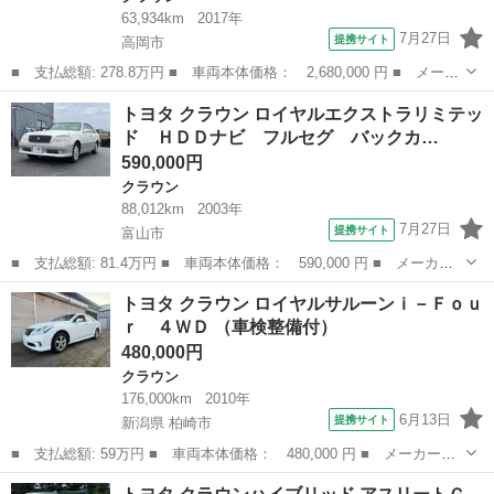
63,934km
2017年
7月27日
提携サイト
高岡市
■ 支払総額: 278.8万円 ■ 車両本体価格： 2,680,000 円 ■ メーカ
ー名： トヨタ ■ 車種名： クラウンハイブリッド ■ グレード
富山
高岡市
クラウン
トヨタ クラウン ロイヤルエクストラリミテッ
名： アスリートＳ Ｆｏｕｒ ４ＷＤ フルセグ メモリーナビ
ド ＨＤＤナビ フルセグ バックカ…
ＤＶＤ再生...
590,000円
クラウン
88,012km
2003年
7月27日
提携サイト
富山市
■ 支払総額: 81.4万円 ■ 車両本体価格： 590,000 円 ■ メーカー
名： トヨタ ■ 車種名： クラウン ■ グレード名： ロイヤルエ
富山
富山市
クラウン
トヨタ クラウン ロイヤルサルーンｉ－Ｆｏｕ
クストラリミテッド ＨＤＤナビ フルセグ バックカメラ ドライ
ｒ ４ＷＤ （車検整備付）
ブレコーダー...
480,000円
クラウン
176,000km
2010年
6月13日
提携サイト
新潟県 柏崎市
■ 支払総額: 59万円 ■ 車両本体価格： 480,000 円 ■ メーカー
名： トヨタ ■ 車種名： クラウン ■ グレード名： ロイヤルサ
新潟
柏崎市
クラウン