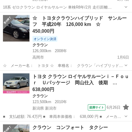
18系 ゼロクラウン ロイヤルサルーン 車検R8年/2月 走行距離
125,000km 社外スタッドレスタイヤ付き！ 走行関係に不具合無し ゼ
富山
下新川郡
西入善駅
クラウン
走行距離
☆ トヨタクラウンハイブリッド サンルー
ロクラウンの寿命であるダッシュボード割れあり。 左側面ガリ傷あ
フ 平成20年 126,000 km ☆
り。 マルチレス...
450,000円
オンライン決済
クラウン
126,000km
2008年
高岡市
1月6日
☆ メーカー名： トヨタ ☆ 車種名： クラウン「ハイブリッド」
☆ 排気量： 3,500cc ☆ 年式（年）： 平成20年 2008 ☆ シフ
富山
高岡市
クラウン
トヨタクラウン
トヨタ クラウン ロイヤルサルーンｉ－Ｆｏｕ
ト：FAT ☆ 走行距離： 126,000 km ☆ HIDヘッドラ...
ｒ Ｕパッケージ 岡山仕入 後期 …
638,000円
クラウン
123,500km
2010年
6月26日
提携サイト
新潟県 新潟市
■ 支払総額: 76.4万円 ■ 車両本体価格： 638,000 円 ■ メーカー
名： トヨタ ■ 車種名： クラウン ■ グレード名： ロイヤルサ
新潟
新潟市
クラウン
クラウン コンフォート タクシー
ルーンｉ－Ｆｏｕｒ Ｕパッケージ 岡山仕入 後期 ４ＷＤ 最上