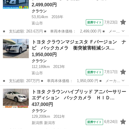
2,499,000円
クラウン
53,814km
2016年
7月23日
提携サイト
富山市
■ 支払総額: 263.6万円 ■ 車両本体価格： 2,499,000 円 ■ メーカ
ー名： トヨタ ■ 車種名： クラウン ■ グレード名： アスリー
富山
富山市
クラウン
トヨタ クラウンマジェスタ Ｆバージョン ナ
トＳ－Ｔ【モデリスタフルエアロ】【追従クルコン】禁煙 【メーカ
ビ バックカメラ 衝突被害軽減シス…
ーＯＰス...
1,950,000円
クラウン
112,189km
2013年
7月17日
提携サイト
富山市
■ 支払総額: 207万円 ■ 車両本体価格： 1,950,000 円 ■ メーカー
名： トヨタ ■ 車種名： クラウンマジェスタ ■ グレード名：
富山
富山市
クラウン
トヨタ クラウンハイブリッド アニバーサリー
Ｆバージョン ナビ バックカメラ 衝突被害軽減システム クルー
エディション バックカメラ ＨＩＤ…
ズコントロ...
437,000円
クラウン
129,200km
2011年
6月24日
提携サイト
新潟県 新潟市