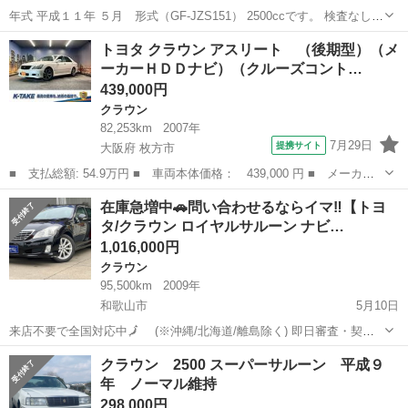
年式 平成１１年 ５月 形式（GF-JZS151） 2500ccです。 検査なしの
状態での販売です。ぜひ現車確認におこし下さい。 実走 61400km! 25
和歌山
海南市
下津駅
クラウン
ロイヤル
トヨタ クラウン アスリート （後期型）（メ
年目の車ですので非常に貴重です。 現在少しずつ人気とと...
ーカーＨＤＤナビ）（クルーズコント…
439,000円
クラウン
82,253km
2007年
7月29日
提携サイト
大阪府 枚方市
■ 支払総額: 54.9万円 ■ 車両本体価格： 439,000 円 ■ メーカー
名： トヨタ ■ 車種名： クラウン ■ グレード名： アスリー
大阪
枚方市
クラウン
在庫急増中🚗問い合わせるならイマ‼【トヨ
ト （後期型）（メーカーＨＤＤナビ）（クルーズコントロール）
タ/クラウン ロイヤルサルーン ナビ…
（コーナーセンサ...
1,016,000円
クラウン
95,500km
2009年
和歌山市
5月10日
来店不要で全国対応中🗾 (※沖縄/北海道/離島除く) 即日審査・契約
もできちゃう✨ お車の詳細こちらから↓仮審査もOK👌
和歌山
和歌山市
クラウン
ロイヤル
クラウン 2500 スーパーサルーン 平成９
https://www.otoron.jp/lists/detail?carno=037...
年 ノーマル維持
298,000円