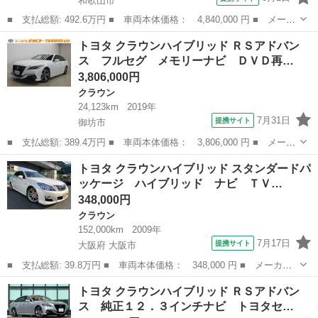
和歌山市
■ 支払総額: 492.6万円 ■ 車両本体価格： 4,840,000 円 ■ メーカ
ー名： トヨタ ■ 車種名： クラウン ■ グレード名： Ｚ 革シ
和歌山
和歌山市
クラウン
トヨタ クラウンハイブリッド ＲＳアドバン
ート フルセグ メモリーナビ ミュージックプレイヤー接続可 バ
ス フルセグ メモリーナビ ＤＶＤ再…
ックカメ...
3,806,000円
クラウン
24,123km
2019年
7月31日
提携サイト
御坊市
■ 支払総額: 389.4万円 ■ 車両本体価格： 3,806,000 円 ■ メーカ
ー名： トヨタ ■ 車種名： クラウンハイブリッド ■ グレード
和歌山
御坊市
クラウン
トヨタ クラウンハイブリッド スタンダードパ
名： ＲＳアドバンス フルセグ メモリーナビ ＤＶＤ再生 バッ
ッケージ ハイブリッド ナビ ＴＶ…
クカメラ ...
348,000円
クラウン
152,000km
2009年
7月17日
提携サイト
大阪府 大阪市
■ 支払総額: 39.8万円 ■ 車両本体価格： 348,000 円 ■ メーカー
名： トヨタ ■ 車種名： クラウンハイブリッド ■ グレード
大阪
大阪市
クラウン
トヨタ クラウンハイブリッド ＲＳアドバン
名： スタンダードパッケージ ハイブリッド ナビ ＴＶ パワー
ス 純正１２．３インチナビ トヨタセ…
シート ■ 排気...