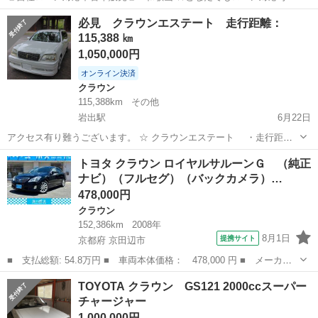
☆ １、勤続年数の短い方や自営業の方 ２、パートを
和歌山
和歌山市
クラウン
車両
必見 クラウンエステート 走行距離：
される主婦の方や派遣社員の方 ３、自己破産等をされた方やローンが
115,388 ㎞
組めない方 ４、...
1,050,000円
オンライン決済
クラウン
115,388km
その他
岩出駅
6月22日
アクセス有り難うございます。 ☆ クラウンエステート ・走行距
離：115,388 ㎞ ☆ 滅多にお目にかからないエステートです。 〇 腰下
和歌山
岩出市
岩出駅
クラウン
トヨタ クラウン ロイヤルサルーンＧ （純正
同色ペイント 純正は腰下シルバーのツートンです。 〇 WALD ...
ナビ）（フルセグ）（バックカメラ）…
478,000円
クラウン
152,386km
2008年
8月1日
提携サイト
京都府 京田辺市
■ 支払総額: 54.8万円 ■ 車両本体価格： 478,000 円 ■ メーカー
名： トヨタ ■ 車種名： クラウン ■ グレード名： ロイヤルサ
京都
京田辺市
クラウン
TOYOTA クラウン GS121 2000ccスーパー
ルーンＧ （純正ナビ）（フルセグ）（バックカメラ）（ドラレコ）
チャージャー
（ＥＴＣ）（...
1,000,000円