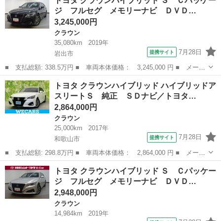
トヨタ クラウンハイブリッド Ｓ Ｃパッケー
ルーン （禁煙車）（純正ＤＶＤナビ）（クルーズコントロール）
ジ フルセグ メモリーナビ ＤＶＤ…
（クリアランス...
3,245,000円
クラウン
35,080km
2019年
7月28日
提携サイト
岩出市
■ 支払総額: 338.5万円 ■ 車両本体価格： 3,245,000 円 ■ メーカ
ー名： トヨタ ■ 車種名： クラウンハイブリッド ■ グレード
和歌山
岩出市
クラウン
トヨタ クラウンハイブリッド ハイブリッドア
名： Ｓ Ｃパッケージ フルセグ メモリーナビ ＤＶＤ再生 ミ
スリートＳ 純正 ＳＤナビ／トヨタ…
ュージック...
2,864,000円
クラウン
25,000km
2017年
7月28日
提携サイト
和歌山市
■ 支払総額: 298.8万円 ■ 車両本体価格： 2,864,000 円 ■ メーカ
ー名： トヨタ ■ 車種名： クラウンハイブリッド ■ グレード
和歌山
和歌山市
クラウン
トヨタ クラウンハイブリッド Ｓ Ｃパッケー
名： ハイブリッドアスリートＳ 純正 ＳＤナビ／トヨタセーフテ
ジ フルセグ メモリーナビ ＤＶＤ…
ィセンス／...
2,948,000円
クラウン
14,984km
2019年