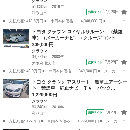
クラウン
51,030km
2018年
7月26日
提携サイト
和歌山市
■ 支払総額: 418.8万円 ■ 車両本体価格： 4,048,000 円 ■ メーカ
ー名： トヨタ ■ 車種名： クラウンハイブリッド ■ グレード
和歌山
和歌山市
クラウン
トヨタ クラウン ロイヤルサルーン （禁煙
名： ＲＳアドバンス 革シート サンルーフ フルセグ メモリー
車）（メーカーナビ）（クルーズコント…
ナビ ＤＶ...
349,000円
クラウン
94,771km
2008年
7月28日
提携サイト
大阪府 枚方市
■ 支払総額: 48.9万円 ■ 車両本体価格： 349,000 円 ■ メーカー
名： トヨタ ■ 車種名： クラウン ■ グレード名： ロイヤルサ
大阪
枚方市
クラウン
トヨタ クラウン アスリート 黒革エアーシー
ルーン （禁煙車）（メーカーナビ）（クルーズコントロール）（ク
ト 禁煙車 純正ナビ ＴＶ バック…
リアランスソ...
1,229,000円
クラウン
63,340km
2010年
7月23日
提携サイト
和歌山市
■ 支払総額: 129万円 ■ 車両本体価格： 1,229,000 円 ■ メーカー
名： トヨタ ■ 車種名： クラウン ■ グレード名： アスリー
和歌山
和歌山市
クラウン