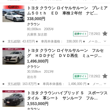
ー名： トヨタ ■ 車種名： クラウンハイブリッド ■ グレード
和歌山
和歌山市
クラウン
トヨタ クラウン ロイヤルサルーン プレミア
名： ＲＳアドバンス Ｆｏｕｒ モデリスタエアロ サンルーフ
ム５０ｔｈ ＥＤ 車検２年付 ナビ…
アドバンス...
338,000円
クラウン
80,000km
2005年
7月29日
提携サイト
兵庫県 加古郡
■ 支払総額: 43.8万円 ■ 車両本体価格： 338,000 円 ■ メーカー
名： トヨタ ■ 車種名： クラウン ■ グレード名： ロイヤルサ
兵庫
加古郡
クラウン
トヨタ クラウン ロイヤルサルーン フルセ
ルーン プレミアム５０ｔｈ ＥＤ 車検２年付 ナビＢカメ スマ
グ ＨＤＤナビ ＤＶＤ再生 ミュージ…
キー ＥＴＣ...
1,496,000円
クラウン
30,558km
2013年
7月29日
提携サイト
岩出市
■ 支払総額: 163.8万円 ■ 車両本体価格： 1,496,000 円 ■ メーカ
ー名： トヨタ ■ 車種名： クラウン ■ グレード名： ロイヤル
和歌山
岩出市
クラウン
トヨタ クラウンハイブリッド Ｓ スポーツス
サルーン フルセグ ＨＤＤナビ ＤＶＤ再生 ミュージックプレイ
タイル 革シート サンルーフ フル…
ヤー接続...
3,553,000円
クラウン