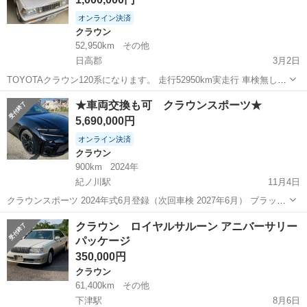
オンライン決済
クラウン
52,950km
その他
日高郡
3月2日
TOYOTAクラウン120系になります。 走行52950km実走行 車検無し、
令和4年12月切れ 屋内保管 複数オーナー
和歌山
日高郡
クラウン
TOYOTA
★車両交換も可 クラウンスポーツ★
5,690,000円
オンライン決済
クラウン
900km
2024年
紀ノ川駅
11月4日
クラウンスポーツ 2024年式6月登録（次回車検 2027年6月） ブラック
走行、900km コーティング済 もちろん修復歴はございません。 デジ
和歌山
和歌山市
紀ノ川駅
クラウン
クラウン ロイヤルサルーン アニバーサリー
タルインナーミラー（ドラレコ） シートヒーター 走行中テレビ視聴キ
パッケージ
ッ...
350,000円
クラウン
61,400km
その他
下津駅
8月6日