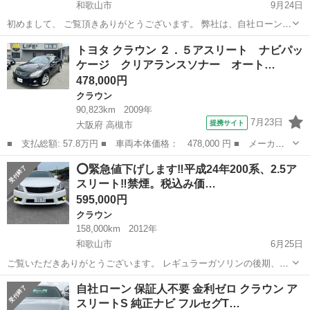
和歌山市
9月24日
初めまして、 ご覧頂きありがとうございます。 弊社は、自社ローンに
て自動車販売を承っております。 カーゲットでは 【お車を必要とされ
和歌山
和歌山市
クラウン
ハイブリッド
トヨタ クラウン ２．５アスリート ナビパッ
る方に最適なお車を】 というコンセプトのもと お客様のライフスタイ
ケージ クリアランスソナー オート…
ルに合わせたお支払い...
478,000円
クラウン
90,823km
2009年
7月23日
提携サイト
大阪府 高槻市
■ 支払総額: 57.8万円 ■ 車両本体価格： 478,000 円 ■ メーカー
名： トヨタ ■ 車種名： クラウン ■ グレード名： ２．５アス
大阪
高槻市
クラウン
⭕️緊急値下げします‼️平成24年200系、2.5ア
リート ナビパッケージ クリアランスソナー オートクルーズコン
スリート‼️禁煙。税込み価…
トロール バ...
595,000円
クラウン
158,000km
2012年
和歌山市
6月25日
ご覧いただきありがとうございます。 レギュラーガソリンの後期、充
実した装備。 欲しいクルマが見つかり、緊急値下げします！ このお値
和歌山
和歌山市
クラウン
アスリート
自社ローン 保証人不要 金利ゼロ クラウン ア
段ならお値打ちだと思います❗️ 普段は、屋根付きガレージで保管し、た
スリートS 純正ナビ フルセグT…
まに乗るようにしていま...