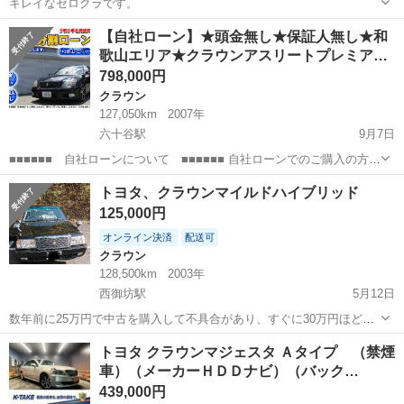
キレイなゼロクラです。
和歌山
田辺市
稲原駅
クラウン
クラ
【自社ローン】★頭金無し★保証人無し★和
歌山エリア★クラウンアスリートプレミア…
798,000円
クラウン
127,050km
2007年
六十谷駅
9月7日
■■■■■■ 自社ローンについて ■■■■■■ 自社ローンでのご購入の方
は、絶対に入札、落札せずに 直接ご連絡のやり取りでの販売となりま
和歌山
和歌山市
六十谷駅
クラウン
自社
トヨタ、クラウンマイルドハイブリッド
すのでご注意下さい。 ■■■自社ローン仮審査■■■ 下記のURLから、
125,000円
た...
オンライン決済
配送可
クラウン
128,500km
2003年
西御坊駅
5月12日
数年前に25万円で中古を購入して不具合があり、すぐに30万円ほど払
ってトヨタディーラーにて整備交換しました。 マイルドハイブリッド
和歌山
御坊市
西御坊駅
クラウン
バッテリー
トヨタ クラウンマジェスタ Ａタイプ （禁煙
36Vバッテリーや車種専用バッテリー交換 ノークレーム厳守です。 ベ
車）（メーカーＨＤＤナビ）（バック…
ルト、assy一式、ベ...
439,000円