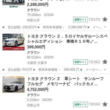
2,288,000円
クラウン
75,000km
2016年
7月17日
提携サイト
和歌山市
■ 支払総額: 239.8万円 ■ 車両本体価格： 2,288,000 円 ■ メーカ
ー名： トヨタ ■ 車種名： クラウンハイブリッド ■ グレード
和歌山
和歌山市
クラウン
トヨタ クラウン ２．５ロイヤルサルーンスペ
名： アスリートＳ トヨタセーフティセンス ＲＡＹＳ１９インチ
シャルエディション 車検Ｒ１０年／…
アルミホイ...
399,000円
クラウン
96,012km
2010年
7月26日
提携サイト
大阪府 大阪市
■ 支払総額: 54万円 ■ 車両本体価格： 399,000 円 ■ メーカー
名： トヨタ ■ 車種名： クラウン ■ グレード名： ２．５ロイ
大阪
大阪市
クラウン
トヨタ クラウン Ｚ 革シート サンルーフ
ヤルサルーンスペシャルエディション 車検Ｒ１０年／マルチナビ／
フルセグ メモリーナビ バックカメ…
ＨＩＤヘッドライ...
4,752,000円
クラウン
5,315km
2023年
7月16日
提携サイト
和歌山市