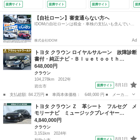
ＣＤ・ＴＶ・純正ア
害軽減システム Ｅ
減システム ＥＴ
提携サイト
提携サイト
提携サイト
提
ルミホイール・フォ
ＴＣ ドラレコ Ｌ
Ｃ ＬＥＤヘッドラ
グライト・オートラ
ＥＤヘッドランプ
ンプ （検9.5）
【自社ローン】審査通らない方へ
イト・オートエアコ
フルエアロ （検
IDOMの自社ローンは税金・車検の支払いも含んでいる
ン・ビルトインＥＴ
9.9）
ので毎月の支払額は一定
Ｃ・ステアリングリ
モコン・Ｐスタート
Ad
株式会社IDOM
（車検整備付）
トヨタ クラウン ロイヤルサルーン 故障診断
書付・純正ナビ・Ｂｌｕｅｔｏｏｔｈ…
648,000円
クラウン
104,278km
2012年
8月1日
提携サイト
岩出市
■ 支払総額: 84.2万円 ■ 車両本体価格： 648,000 円 ■ メーカー
名： トヨタ ■ 車種名： クラウン ■ グレード名： ロイヤルサ
和歌山
岩出市
クラウン
トヨタ クラウン Ｚ 革シート フルセグ メ
ルーン 故障診断書付・純正ナビ・Ｂｌｕｅｔｏｏｔｈ・クルーズコ
モリーナビ ミュージックプレイヤー…
ントロール・...
4,840,000円
クラウン
3,151km
2024年
8月1日
提携サイト