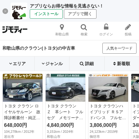
アプリならお得な情報を見逃さない！
インストール
アプリで開く
和歌山県
検索
ログイン
投稿
和歌山県のクラウン(トヨタ)の中古車
人気キーワード
エリア
ジャンル
詳細
新着順
トヨタ クラウン ロ
トヨタ クラウン
トヨタ クラウンハ
ト
イヤルサルーン 故
Ｚ 革シート フル
イブリッド ＲＳア
イ
障診断書付・純正ナ
セグ メモリーナ
ドバンス フルセ
ダ
ビ・Ｂｌｕｅｔｏｏ
ビ ミュージックプ
グ メモリーナビ
ハ
648,000円
4,840,000円
3,806,000円
34
ｔｈ・クルーズコン
レイヤー接続可 バ
ＤＶＤ再生 バック
ビ
104,278km / 2012年
3,151km / 2024年
24,123km / 2019年
152
トロール・ＤＶＤ・
ックカメラ 衝突被
カメラ 衝突被害軽
ー
岩出市
和歌山市
御坊市
大阪