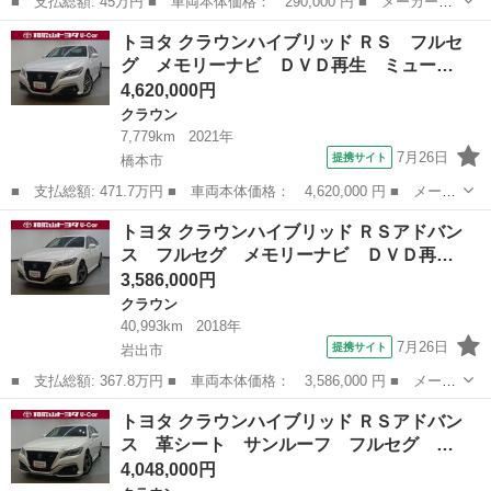
■ 支払総額: 45万円 ■ 車両本体価格： 290,000 円 ■ メーカー
名： トヨタ ■ 車種名： クラウン ■ グレード名： ロイヤルサ
大阪
羽曳野市
クラウン
トヨタ クラウンハイブリッド ＲＳ フルセ
ルーン ■ 排気量： 2500cc ■ ドア枚数： 4D ■ ミッション：
グ メモリーナビ ＤＶＤ再生 ミュー…
A...
4,620,000円
クラウン
7,779km
2021年
7月26日
提携サイト
橋本市
■ 支払総額: 471.7万円 ■ 車両本体価格： 4,620,000 円 ■ メーカ
ー名： トヨタ ■ 車種名： クラウンハイブリッド ■ グレード
和歌山
橋本市
クラウン
トヨタ クラウンハイブリッド ＲＳアドバン
名： ＲＳ フルセグ メモリーナビ ＤＶＤ再生 ミュージックプ
ス フルセグ メモリーナビ ＤＶＤ再…
レイヤー接...
3,586,000円
クラウン
40,993km
2018年
7月26日
提携サイト
岩出市
■ 支払総額: 367.8万円 ■ 車両本体価格： 3,586,000 円 ■ メーカ
ー名： トヨタ ■ 車種名： クラウンハイブリッド ■ グレード
和歌山
岩出市
クラウン
トヨタ クラウンハイブリッド ＲＳアドバン
名： ＲＳアドバンス フルセグ メモリーナビ ＤＶＤ再生 ミュ
ス 革シート サンルーフ フルセグ …
ージックプ...
4,048,000円