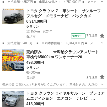
■ 支払総額: 485万円 ■ 車両本体価格： 4,752,000 円 ■ メーカー
名： トヨタ ■ 車種名： クラウン ■ グレード名： Ｚ 革シー
和歌山
和歌山市
クラウン
トヨタ クラウン Ｚ 革シート サンルーフ
ト サンルーフ フルセグ メモリーナビ バックカメラ 衝突被害
フルセグ メモリーナビ バックカメ…
軽減システ...
6,314,000円
クラウン
12,150km
2024年
7月16日
提携サイト
御坊市
■ 支払総額: 640.5万円 ■ 車両本体価格： 6,314,000 円 ■ メーカ
ー名： トヨタ ■ 車種名： クラウン ■ グレード名： Ｚ 革シ
和歌山
御坊市
クラウン
売約済み ☆即納クラウンアスリート
ート サンルーフ フルセグ メモリーナビ バックカメラ 衝突被
車検付65000km ワンオーナー20…
害軽減シ...
498,000円
クラウン
65,000km
貴志駅
8月18日
売約済み ご覧いただきありがとうございます。 車検付きの、人気のホ
ワイトパールクリスタルシャインの、200系のクラウンアスリートにな
和歌山
紀の川市
貴志駅
クラウン
車両
トヨタ クラウン ロイヤルサルーン プレミア
ります。 経済的な2500cc。 車両価格に消費税、税金関係、リサ...
ムエディション エアコン テレビ …
413,000円