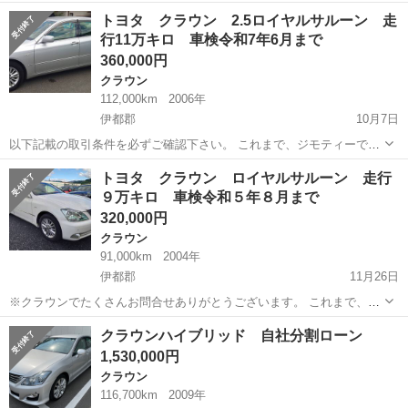
名： トヨタ ■ 車種名： クラウン ■ グレード名： ロイヤルサ
大阪
枚方市
クラウン
トヨタ クラウン 2.5ロイヤルサルーン 走
ルーン （禁煙車）（メーカーＨＤＤナビ）（クルーズコントロー
行11万キロ 車検令和7年6月まで
ル）（パワーシ...
360,000円
クラウン
112,000km
2006年
伊都郡
10月7日
以下記載の取引条件を必ずご確認下さい。 これまで、ジモティーで車
売却を経験した 元に取引条件記載しています。 下記取引条件ご確認い
和歌山
伊都郡
クラウン
ロイヤル
トヨタ クラウン ロイヤルサルーン 走行
ただいていないであろう ご質問には返信いたしませんのでご了承くだ
９万キロ 車検令和５年８月まで
さい。 トヨタ ...
320,000円
クラウン
91,000km
2004年
伊都郡
11月26日
※クラウンでたくさんお問合せありがとうございます。 これまで、ご
質問やお問合せいただいておりますが、 以下記載の取引条件を必ずご
和歌山
伊都郡
クラウン
令和5年
クラウンハイブリッド 自社分割ローン
確認下さい。 これまで、ジモティーで車売却を経験した 元に取引条件
1,530,000円
記載しています。 下...
クラウン
116,700km
2009年