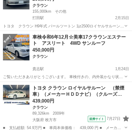
クラウン
155,000km
その他
打田駅
2月15日
トヨタ クラウン H9年式 パールツートン 1jz2500ロイヤルサルーン
オートマ 15.5万キロ ETC付き 車検2024.6 エンジン、エアコン、機関
和歌山
紀の川市
打田駅
クラウン
ノーマル
車検令和6年12月☆美車17クラウンエステー
良好 今では見かけなくなった15型クラウンです。 当時の状態で、...
ト アスリート 4WD サンルーフ
450,000円
クラウン
貴志駅
1月24日
ご覧いただきありがとうございます。 車検付きの、内外装かなり状態
の良いクラウンエステートになります。 この状態の良さの個体は希少
和歌山
紀の川市
貴志駅
クラウン
クラウンエステート
トヨタ クラウン ロイヤルサルーン （禁煙
かと思います。 車検長いですが、月割り等なく、全てコミコミでのご
車）（メーカーＨＤＤナビ）（クルーズ…
案内になります。 ...
439,000円
クラウン
89,326km
2009年
7月27日
提携サイト
大阪府 枚方市
■ 支払総額: 54.9万円 ■ 車両本体価格： 439,000 円 ■ メーカー