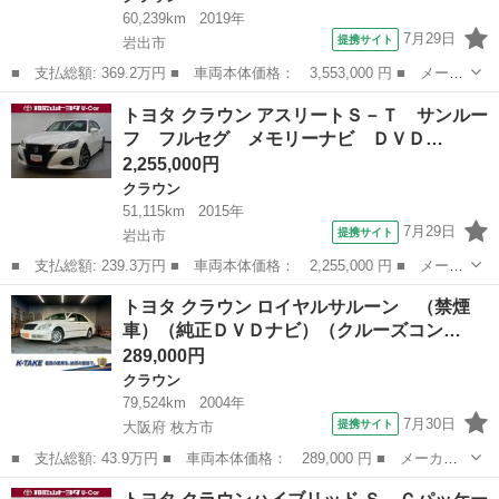
60,239km
2019年
7月29日
提携サイト
岩出市
■ 支払総額: 369.2万円 ■ 車両本体価格： 3,553,000 円 ■ メーカ
ー名： トヨタ ■ 車種名： クラウンハイブリッド ■ グレード
和歌山
岩出市
クラウン
トヨタ クラウン アスリートＳ－Ｔ サンルー
名： Ｓ スポーツスタイル 革シート サンルーフ フルセグ メ
フ フルセグ メモリーナビ ＤＶＤ…
モリーナビ...
2,255,000円
クラウン
51,115km
2015年
7月29日
提携サイト
岩出市
■ 支払総額: 239.3万円 ■ 車両本体価格： 2,255,000 円 ■ メーカ
ー名： トヨタ ■ 車種名： クラウン ■ グレード名： アスリー
和歌山
岩出市
クラウン
トヨタ クラウン ロイヤルサルーン （禁煙
トＳ－Ｔ サンルーフ フルセグ メモリーナビ ＤＶＤ再生 ミュ
車）（純正ＤＶＤナビ）（クルーズコン…
ージック...
289,000円
クラウン
79,524km
2004年
7月30日
提携サイト
大阪府 枚方市
■ 支払総額: 43.9万円 ■ 車両本体価格： 289,000 円 ■ メーカー
名： トヨタ ■ 車種名： クラウン ■ グレード名： ロイヤルサ
大阪
枚方市
クラウン