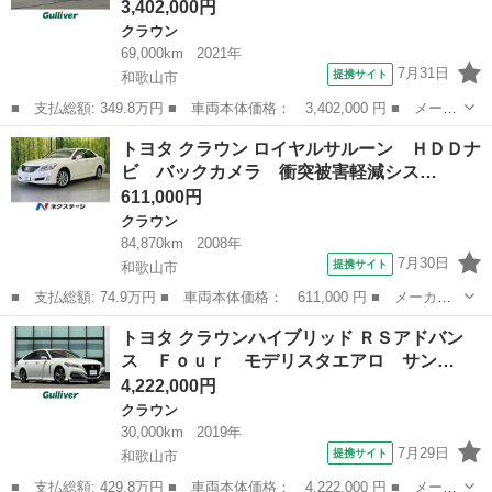
3,402,000円
クラウン
69,000km
2021年
7月31日
提携サイト
和歌山市
■ 支払総額: 349.8万円 ■ 車両本体価格： 3,402,000 円 ■ メーカ
ー名： トヨタ ■ 車種名： クラウンハイブリッド ■ グレード
和歌山
和歌山市
クラウン
トヨタ クラウン ロイヤルサルーン ＨＤＤナ
名： ＲＳアドバンス 純正１２．３インチナビ トヨタセーフティ
ビ バックカメラ 衝突被害軽減シス…
センス バ...
611,000円
クラウン
84,870km
2008年
7月30日
提携サイト
和歌山市
■ 支払総額: 74.9万円 ■ 車両本体価格： 611,000 円 ■ メーカー
名： トヨタ ■ 車種名： クラウン ■ グレード名： ロイヤルサ
和歌山
和歌山市
クラウン
トヨタ クラウンハイブリッド ＲＳアドバン
ルーン ＨＤＤナビ バックカメラ 衝突被害軽減システム 禁煙
ス Ｆｏｕｒ モデリスタエアロ サン…
車 ドラレコ ...
4,222,000円
クラウン
30,000km
2019年
7月29日
提携サイト
和歌山市
■ 支払総額: 429.8万円 ■ 車両本体価格： 4,222,000 円 ■ メーカ