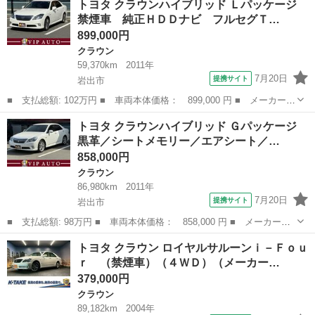
トヨタ クラウンハイブリッド Ｌパッケージ
ト 黒革エアーシート 禁煙車 純正ナビ ＴＶ バックカメラ Ｅ
禁煙車 純正ＨＤＤナビ フルセグＴ…
ＴＣ ＣＤ ...
899,000円
クラウン
59,370km
2011年
7月20日
提携サイト
岩出市
■ 支払総額: 102万円 ■ 車両本体価格： 899,000 円 ■ メーカー
名： トヨタ ■ 車種名： クラウンハイブリッド ■ グレード
和歌山
岩出市
クラウン
トヨタ クラウンハイブリッド Ｇパッケージ
名： Ｌパッケージ 禁煙車 純正ＨＤＤナビ フルセグＴＶ バッ
黒革／シートメモリー／エアシート／…
クカメラ スマート...
858,000円
クラウン
86,980km
2011年
7月20日
提携サイト
岩出市
■ 支払総額: 98万円 ■ 車両本体価格： 858,000 円 ■ メーカー
名： トヨタ ■ 車種名： クラウンハイブリッド ■ グレード
和歌山
岩出市
クラウン
トヨタ クラウン ロイヤルサルーンｉ－Ｆｏｕ
名： Ｇパッケージ 黒革／シートメモリー／エアシート／クルーズ
ｒ （禁煙車）（４ＷＤ）（メーカー…
コントロール／デジタ...
379,000円
クラウン
89,182km
2004年