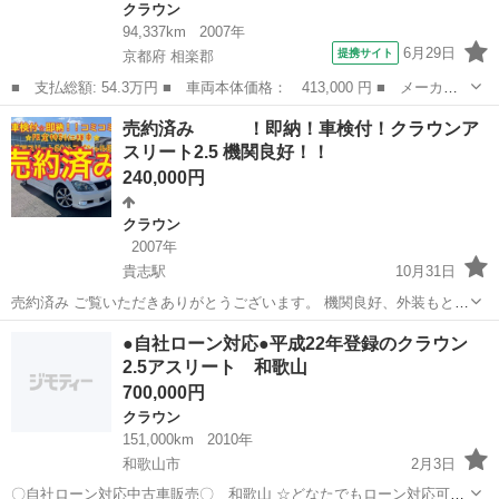
クラウン
94,337km
2007年
6月29日
提携サイト
京都府 相楽郡
■ 支払総額: 54.3万円 ■ 車両本体価格： 413,000 円 ■ メーカー
名： トヨタ ■ 車種名： クラウン ■ グレード名： ロイヤルサ
京都
相楽郡
クラウン
売約済み ！即納！車検付！クラウンア
ルーン プレミアムエディション エアコン テレビ ナビ ＥＴ
スリート2.5 機関良好！！
Ｃ クルーズコ...
240,000円
クラウン
2007年
貴志駅
10月31日
売約済み ご覧いただきありがとうございます。 機関良好、外装もとて
も綺麗なクラウンアスリートになります。 60thスペシャルエディショ
和歌山
紀の川市
貴志駅
クラウン
クラウンアスリート
●自社ローン対応●平成22年登録のクラウン
ンとなります。 ヘッドライト磨き、コーティング施工致しました。 ...
2.5アスリート 和歌山
700,000円
クラウン
151,000km
2010年
和歌山市
2月3日
〇自社ローン対応中古車販売〇 和歌山 ☆どなたでもローン対応可能