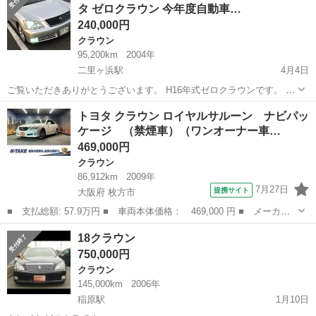
タ ゼロクラウン 今年度自動車…
2.5Ｌ ⭕️平均燃費は、...
240,000円
クラウン
95,200km
2004年
二里ヶ浜駅
4月4日
ご覧いただきありがとうございます。 H16年式ゼロクラウンです。 走
行約95200キロ 経済的な2.5リッター 車検は今年8月まで！ 今年度自動
和歌山
和歌山市
二里ヶ浜駅
クラウン
自動車
トヨタ クラウン ロイヤルサルーン ナビパッ
車税コミコミ価格です！お支払いは銀行振り込みでお願いします。 機
ケージ （禁煙車）（ワンオーナー車…
関良...
469,000円
クラウン
86,912km
2009年
7月27日
提携サイト
大阪府 枚方市
■ 支払総額: 57.9万円 ■ 車両本体価格： 469,000 円 ■ メーカー
名： トヨタ ■ 車種名： クラウン ■ グレード名： ロイヤルサ
大阪
枚方市
クラウン
18クラウン
ルーン ナビパッケージ （禁煙車）（ワンオーナー車）（メーカー
750,000円
ナビ）（クル...
クラウン
145,000km
2006年
稲原駅
1月10日