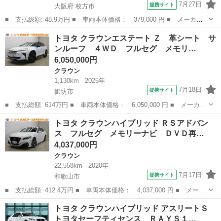
7月27日
提携サイト
大阪府 枚方市
■ 支払総額: 48.9万円 ■ 車両本体価格： 379,000 円 ■ メーカー
名： トヨタ ■ 車種名： クラウン ■ グレード名： ロイヤルサ
大阪
枚方市
クラウン
トヨタ クラウンエステート Ｚ 革シート サ
ルーンｉ－Ｆｏｕｒ （禁煙車）（４ＷＤ）（メーカーナビ）（クル
ンルーフ ４ＷＤ フルセグ メモリ…
ーズコントロ...
6,050,000円
クラウン
1,130km
2025年
7月18日
提携サイト
御坊市
■ 支払総額: 614万円 ■ 車両本体価格： 6,050,000 円 ■ メーカー
名： トヨタ ■ 車種名： クラウンエステート ■ グレード名：
和歌山
御坊市
クラウン
トヨタ クラウンハイブリッド ＲＳアドバン
Ｚ 革シート サンルーフ ４ＷＤ フルセグ メモリーナビ バッ
ス フルセグ メモリーナビ ＤＶＤ再…
クカメラ ...
4,037,000円
クラウン
22,558km
2020年
7月17日
提携サイト
和歌山市
■ 支払総額: 412.4万円 ■ 車両本体価格： 4,037,000 円 ■ メーカ
ー名： トヨタ ■ 車種名： クラウンハイブリッド ■ グレード
和歌山
和歌山市
クラウン
トヨタ クラウンハイブリッド アスリートＳ
名： ＲＳアドバンス フルセグ メモリーナビ ＤＶＤ再生 バッ
トヨタセーフティセンス ＲＡＹＳ１…
クカメラ ...