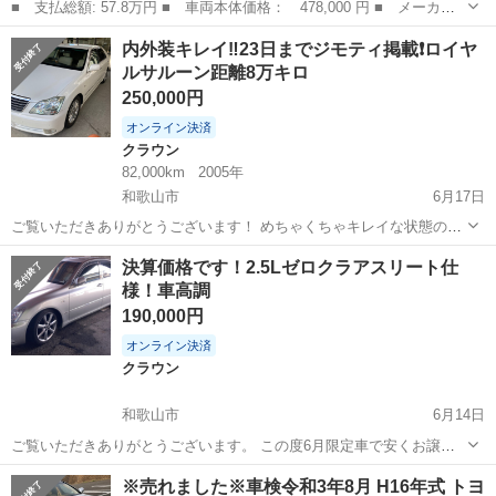
■ 支払総額: 57.8万円 ■ 車両本体価格： 478,000 円 ■ メーカー
名： トヨタ ■ 車種名： クラウン ■ グレード名： アスリー
大阪
寝屋川市
クラウン
内外装キレイ‼️23日までジモティ掲載❗️ロイヤ
ト オートクルーズコントロール アルミホイール ＡＴ スマート
ルサルーン距離8万キロ
キー 電動格納...
250,000円
オンライン決済
クラウン
82,000km
2005年
和歌山市
6月17日
ご覧いただきありがとうございます！ めちゃくちゃキレイな状態のゼ
ロクラ入庫しました❗️ 以下の案内でご確認いただきエントリーされてく
和歌山
和歌山市
クラウン
ロイヤル
決算価格です！2.5Lゼロクラアスリート仕
ださい❣️ ⭕️平成17年式 車検は、4年11月まであります。 💮僅かに車
様！車高調
高は下げてますが...
190,000円
オンライン決済
クラウン
和歌山市
6月14日
ご覧いただきありがとうございます。 この度6月限定車で安くお譲り
します。 下記の記事をよくご覧いただき現車確認などを お願いしま
和歌山
和歌山市
クラウン
走行距離
※売れました※車検令和3年8月 H16年式 トヨ
す。 なお、分割はしておりません。 ⭕️平成16年式ロイヤルサルーン