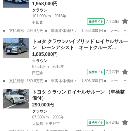
1,958,000円
クラウン
101,000km
2013年
7月28日
提携サイト
有田郡
■ 支払総額: 204.4万円 ■ 車両本体価格： 1,958,000 円 ■ メーカ
ー名： トヨタ ■ 車種名： クラウン ■ グレード名： アスリー
和歌山
有田郡
クラウン
トヨタ クラウンハイブリッド ロイヤルサルー
トＧ Ｂｌｕｅｔｏｏｔｈ対応 本革 地デジＴＶ オートクルーズ
ン レーンアシスト オートクルーズ…
コントロ...
1,805,000円
クラウン
67,518km
2016年
7月27日
提携サイト
田辺市
■ 支払総額: 189.8万円 ■ 車両本体価格： 1,805,000 円 ■ メーカ
ー名： トヨタ ■ 車種名： クラウンハイブリッド ■ グレード
和歌山
田辺市
クラウン
トヨタ クラウン ロイヤルサルーン （車検整
名： ロイヤルサルーン レーンアシスト オートクルーズコントロ
備付）
ール バッ...
290,000円
クラウン
67,500km
2005年
6月24日
提携サイト
大阪府 羽曳野市