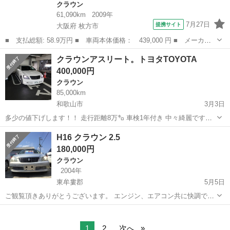
クラウン
61,090km
2009年
7月27日
提携サイト
大阪府 枚方市
■ 支払総額: 58.9万円 ■ 車両本体価格： 439,000 円 ■ メーカー
名： トヨタ ■ 車種名： クラウンマジェスタ ■ グレード名：
大阪
枚方市
クラウン
クラウンアスリート。トヨタTOYOTA
Ａタイプ （禁煙車）（メーカーＨＤＤナビ）（バックカメラ）（ク
400,000円
ルーズコント...
クラウン
85,000km
和歌山市
3月3日
多少の値下げします！！ 走行距離8万㌔ 車検1年付き 中々綺麗です
よ！！ 値下げ中で45万 即決ならまだ値引きしますよ！
和歌山
和歌山市
クラウン
TOYOTA
H16 クラウン 2.5
180,000円
クラウン
2004年
東牟婁郡
5月5日
ご観覧頂きありがとうございます。 エンジン、エアコン共に快調で
す。 内装もキレイです！ セールスポイント ドライブレコーダー、
和歌山
東牟婁郡
クラウン
エンジン
ETC、GPSレーダー、ナビ、TV、バックカメラになります。 説明不
足で申し訳ありませんが、...
1
2
次へ