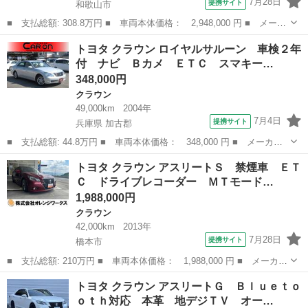
7月28日
提携サイト
和歌山市
■ 支払総額: 308.8万円 ■ 車両本体価格： 2,948,000 円 ■ メーカ
ー名： トヨタ ■ 車種名： クラウンハイブリッド ■ グレード
和歌山
和歌山市
クラウン
トヨタ クラウン ロイヤルサルーン 車検２年
名： Ｓ Ｃパッケージ フルセグ メモリーナビ ＤＶＤ再生 ミ
付 ナビ Ｂカメ ＥＴＣ スマキー…
ュージック...
348,000円
クラウン
49,000km
2004年
7月4日
提携サイト
兵庫県 加古郡
■ 支払総額: 44.8万円 ■ 車両本体価格： 348,000 円 ■ メーカー
名： トヨタ ■ 車種名： クラウン ■ グレード名： ロイヤルサ
兵庫
加古郡
クラウン
トヨタ クラウン アスリートＳ 禁煙車 ＥＴ
ルーン 車検２年付 ナビ Ｂカメ ＥＴＣ スマキー ■ 排気
Ｃ ドライブレコーダー ＭＴモード…
量： 2500...
1,988,000円
クラウン
42,000km
2013年
7月28日
提携サイト
橋本市
■ 支払総額: 210万円 ■ 車両本体価格： 1,988,000 円 ■ メーカー
名： トヨタ ■ 車種名： クラウン ■ グレード名： アスリート
和歌山
橋本市
クラウン
トヨタ クラウン アスリートＧ Ｂｌｕｅｔｏ
Ｓ 禁煙車 ＥＴＣ ドライブレコーダー ＭＴモード付 純正アル
ｏｔｈ対応 本革 地デジＴＶ オー…
ミホイール...