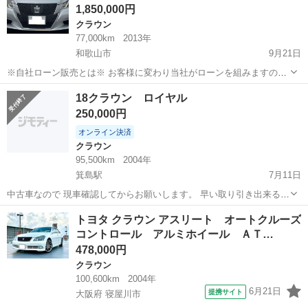
1,850,000円
クラウン
77,000km
2013年
和歌山市
9月21日
※自社ローン販売とは※ お客様に変わり当社がローンを組みますの
で、今まで経歴の為ローンが通らなかったお客様や収入が不安定な為
和歌山
和歌山市
クラウン
ローン
18クラウン ロイヤル
ローンが通らなかったお客様など様々な方に安心してご利用頂けるサ
250,000円
ービスになっております。 審査...
オンライン決済
クラウン
95,500km
2004年
箕島駅
7月11日
中古車なので 現車確認してからお願いします。 早い取り引き出来る方
値引きあり。 車検残り長いです。
和歌山
有田市
箕島駅
クラウン
ロイヤル
トヨタ クラウン アスリート オートクルーズ
コントロール アルミホイール ＡＴ…
478,000円
クラウン
100,600km
2004年
6月21日
提携サイト
大阪府 寝屋川市