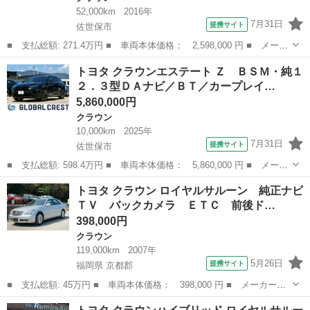
52,000km
2016年
7月31日
提携サイト
佐世保市
■ 支払総額: 271.4万円 ■ 車両本体価格： 2,598,000 円 ■ メーカ
ー名： トヨタ ■ 車種名： クラウン ■ グレード名： アスリー
長崎
佐世保市
クラウン
トヨタ クラウンエステート Ｚ ＢＳＭ・純１
トＳ－Ｔ 純８型ナビ／フルセグ／ＤＶＤ／ＢＴ／Ｂカメラ・ＥＴ
２．３型ＤＡナビ／ＢＴ／カープレイ…
Ｃ・革Ｈ／...
5,860,000円
クラウン
10,000km
2025年
7月31日
提携サイト
佐世保市
■ 支払総額: 598.4万円 ■ 車両本体価格： 5,860,000 円 ■ メーカ
ー名： トヨタ ■ 車種名： クラウンエステート ■ グレード
長崎
佐世保市
クラウン
トヨタ クラウン ロイヤルサルーン 純正ナビ
名： Ｚ ＢＳＭ・純１２．３型ＤＡナビ／ＢＴ／カープレイ／全方
ＴＶ バックカメラ ＥＴＣ 前後ド…
位Ｍ・革ヒー...
398,000円
クラウン
119,000km
2007年
5月26日
提携サイト
福岡県 京都郡
■ 支払総額: 45万円 ■ 車両本体価格： 398,000 円 ■ メーカー
名： トヨタ ■ 車種名： クラウン ■ グレード名： ロイヤルサ
福岡
京都郡
クラウン