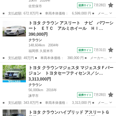
10km
2026年
7月28日
提携サイト
佐世保市
■ 支払総額: 672.8万円 ■ 車両本体価格： 6,599,000 円 ■ メーカ
ー名： トヨタ ■ 車種名： クラウンエステート ■ グレード
長崎
佐世保市
クラウン
トヨタ クラウン アスリート ナビ パワーシ
名： Ｚ アラウンドビューモニター メモリナビ ＴＳＳ 黒革シ
ート ＥＴＣ アルミホイール ＨＩ…
ート ナビＴ...
390,000円
クラウン
148,604km
2004年
7月31日
提携サイト
福岡県 久留米市
■ 支払総額: 49万円 ■ 車両本体価格： 390,000 円 ■ メーカー
名： トヨタ ■ 車種名： クラウン ■ グレード名： アスリー
福岡
久留米市
クラウン
トヨタ クラウンマジェスタ マジェスタＦバー
ト ナビ パワーシート ＥＴＣ アルミホイール ＨＩＤヘッドラ
ジョン トヨタセーフティセンス／シ…
ンプ ■ 排気量：...
3,313,000円
クラウン
56,000km
2016年
7月28日
提携サイト
諫早市
■ 支払総額: 343.8万円 ■ 車両本体価格： 3,313,000 円 ■ メーカ
ー名： トヨタ ■ 車種名： クラウンマジェスタ ■ グレード
長崎
諫早市
クラウン
トヨタ クラウンハイブリッド アスリートＧ
名： マジェスタＦバージョン トヨタセーフティセンス／シート