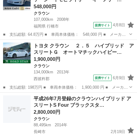
548,000円
クラウン
107,000km
2008年
4月8日
提携サイト
福岡県 行橋市
■ 支払総額: 64.8万円 ■ 車両本体価格： 548,000 円 ■ メーカー
名： トヨタ ■ 車種名： クラウン ■ グレード名： ロイヤルサ
福岡
行橋市
クラウン
トヨタ クラウン ２．５ ハイブリッド ア
ルーン ナビパッケージ イモビライザー キーフリー 電動シー
スリートＧ オートマチックハイビー…
ト エアバッグ...
1,900,000円
クラウン
134,000km
2013年
6月9日
提携サイト
西彼杵郡
■ 支払総額: 198万円 ■ 車両本体価格： 1,900,000 円 ■ メーカー
名： トヨタ ■ 車種名： クラウン ■ グレード名： ２．５
長崎
西彼杵郡
クラウン
平成26年7月登録のクラウンハイブリッド ア
ハイブリッド アスリートＧ オートマチックハイビーム ドライブ
スリートS Four ブラックスタ…
レコーダー...
2,800,000円
クラウン
88,495km
2014年
長崎市
2月19日