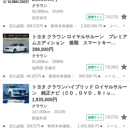
クラウン
59,000km
2018年
7月27日
提携サイト
佐世保市
■ 支払総額: 306.5万円 ■ 車両本体価格： 2,930,000 円 ■ メーカ
ー名： トヨタ ■ 車種名： クラウンハイブリッド ■ グレード
長崎
佐世保市
クラウン
トヨタ クラウン ロイヤルサルーン プレミア
名： Ｇ シートヒータ ３６０カメラ フルセグＴＶ ＤＶＤ ナ
ムエディション 後期 スマートキー…
ビＴＶ パ...
399,000円
クラウン
65,000km
2008年
7月29日
提携サイト
福岡県 宗像市
■ 支払総額: 49.9万円 ■ 車両本体価格： 399,000 円 ■ メーカー
名： トヨタ ■ 車種名： クラウン ■ グレード名： ロイヤルサ
福岡
宗像市
クラウン
トヨタ クラウンハイブリッド ロイヤルサルー
ルーン プレミアムエディション 後期 スマートキー プッシュス
ン 純正ナビ（ＣＤ，ＤＶＤ，Ｂｌｕ…
タート ＨＤ...
1,935,000円
クラウン
147,000km
2013年
7月27日
提携サイト
西彼杵郡
■ 支払総額: 206万円 ■ 車両本体価格： 1,935,000 円 ■ メーカー