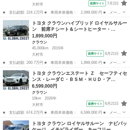
7月2日
提携サイト
大村市
■ 支払総額: 224.1万円 ■ 車両本体価格： 2,099,000 円 ■ メーカ
ー名： トヨタ ■ 車種名： クラウンハイブリッド ■ グレード
長崎
大村市
クラウン
トヨタ クラウンハイブリッド ロイヤルサルー
名： アスリートＳ ブラックスタイル ９エアＢ・前席Ｐシート／
ン 前席Ｐシート＆シートヒーター・…
シートＨ・...
1,899,000円
クラウン
45,000km
2015年
6月21日
提携サイト
大村市
■ 支払総額: 200.7万円 ■ 車両本体価格： 1,899,000 円 ■ メーカ
ー名： トヨタ ■ 車種名： クラウンハイブリッド ■ グレード
長崎
大村市
クラウン
トヨタ クラウンエステート Ｚ セーフティセ
名： ロイヤルサルーン 前席Ｐシート＆シートヒーター・ハンドル
ンス・レーダＣ・ＢＳＭ・ＨＵＤ・ア…
ヒーター・...
6,599,000円
クラウン
10km
2026年
6月21日
提携サイト
大村市
■ 支払総額: 674.2万円 ■ 車両本体価格： 6,599,000 円 ■ メーカ
ー名： トヨタ ■ 車種名： クラウンエステート ■ グレード
長崎
大村市
クラウン
トヨタ クラウン ロイヤルサルーン ナビパッ
名： Ｚ セーフティセンス・レーダＣ・ＢＳＭ・ＨＵＤ・アドバン
ケージ イモビライザー キーフリー…
ストパーク・...