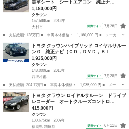
黒革シート シートエアコン 純正ナ…
フルレザー／...
1,180,000円
クラウン
157,588km
2013年
7月28日
提携サイト
大村市
■ 支払総額: 128万円 ■ 車両本体価格： 1,180,000 円 ■ メーカー
名： トヨタ ■ 車種名： クラウンハイブリッド ■ グレード
長崎
大村市
クラウン
トヨタ クラウンハイブリッド ロイヤルサルー
名： アスリートＧ 黒革シート シートエアコン 純正ナビ バッ
ンＧ 純正ナビ（ＣＤ，ＤＶＤ，Ｂｌ…
クカメラ ■ ...
1,935,000円
クラウン
148,000km
2013年
7月28日
提携サイト
西彼杵郡
■ 支払総額: 204.7万円 ■ 車両本体価格： 1,935,000 円 ■ メーカ
ー名： トヨタ ■ 車種名： クラウンハイブリッド ■ グレード
長崎
西彼杵郡
クラウン
トヨタ クラウン ロイヤルサルーン ドライブ
名： ロイヤルサルーンＧ 純正ナビ（ＣＤ，ＤＶＤ，Ｂｌｕｅｔｏ
レコーダー オートクルーズコントロ…
ｏｔｈ） ...
415,000円
クラウン
130,675km
2009年
6月11日
提携サイト
福岡県 糟屋郡