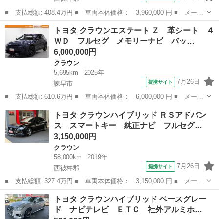
■ 支払総額: 408.4万円 ■ 車両本体価格： 3,960,000 円 ■ メーカ
ー名： トヨタ ■ 車種名： クラウンハイブリッド ■ グレード
長崎
西彼杵郡
クラウン
トヨタ クラウンエステート Ｚ 革シート ４
名： Ｇ スマートキー メモリーナビ フルセグ ＣＤ ＤＶＤ
ＷＤ フルセグ メモリーナビ バッ…
ＢＴ ＵＳ...
6,000,000円
クラウン
5,695km
2025年
7月26日
提携サイト
諫早市
■ 支払総額: 610.6万円 ■ 車両本体価格： 6,000,000 円 ■ メーカ
ー名： トヨタ ■ 車種名： クラウンエステート ■ グレード
長崎
諫早市
クラウン
トヨタ クラウンハイブリッド ＲＳアドバン
名： Ｚ 革シート ４ＷＤ フルセグ メモリーナビ バックカメ
ス スマートキー 純正ナビ フルセグ…
ラ 衝突被害...
3,150,000円
クラウン
58,000km
2019年
7月26日
提携サイト
西彼杵郡
■ 支払総額: 327.4万円 ■ 車両本体価格： 3,150,000 円 ■ メーカ
ー名： トヨタ ■ 車種名： クラウンハイブリッド ■ グレード
長崎
西彼杵郡
クラウン
トヨタ クラウンハイブリッド ベースグレー
名： ＲＳアドバンス スマートキー 純正ナビ フルセグ ＢＴ
ド ナビテレビ ＥＴＣ 社外アルミホ…
ＵＳＢ Ｃ...