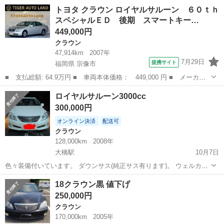
ンライト フロントパワーシート レザーステアリングクルーズコントロ
長崎
諫早市
西諫早駅
クラウン
クラウンロイヤル
トヨタ クラウン ロイヤルサルーン ６０ｔｈ
ール リア電動カーテン (令和8年2月20日タイミングベルト交換済み) 車
スペシャルＥＤ 後期 スマートキー…
両問...
449,000円
クラウン
47,914km
2007年
7月29日
提携サイト
福岡県 宗像市
■ 支払総額: 64.9万円 ■ 車両本体価格： 449,000 円 ■ メーカー
名： トヨタ ■ 車種名： クラウン ■ グレード名： ロイヤルサ
福岡
宗像市
クラウン
ロイヤルサルーン3000cc
ルーン ６０ｔｈスペシャルＥＤ 後期 スマートキー プッシュス
300,000円
タート ＨＤ...
オンライン決済
配送可
クラウン
128,000km
2008年
大橋駅
10月7日
色々装備付いています。 ダウンサス(純正サス有ります)。 ウェルカム
ランプ、コーナーセンサー、サンルーフ、全ドアトランクイージーク
長崎
長崎市
大橋駅
クラウン
ロイヤル
18クラウン黒 値下げ
ローザー、前席肩部分にもスピーカー付いています等 現車確認お願い
250,000円
します。 知人から頼まれて出...
クラウン
170,000km
2005年