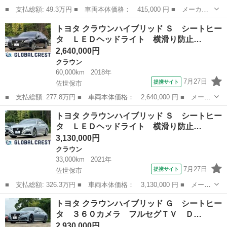
■ 支払総額: 49.3万円 ■ 車両本体価格： 415,000 円 ■ メーカー
名： トヨタ ■ 車種名： クラウン ■ グレード名： ロイヤルサ
福岡
糟屋郡
クラウン
トヨタ クラウンハイブリッド Ｓ シートヒー
ルーン ドライブレコーダー オートクルーズコントロール ナビ
タ ＬＥＤヘッドライト 横滑り防止…
ＴＶ アルミ...
2,640,000円
クラウン
60,000km
2018年
7月27日
提携サイト
佐世保市
■ 支払総額: 277.8万円 ■ 車両本体価格： 2,640,000 円 ■ メーカ
ー名： トヨタ ■ 車種名： クラウンハイブリッド ■ グレード
長崎
佐世保市
クラウン
トヨタ クラウンハイブリッド Ｓ シートヒー
名： Ｓ シートヒータ ＬＥＤヘッドライト 横滑り防止機能 Ｂ
タ ＬＥＤヘッドライト 横滑り防止…
カメ フル...
3,130,000円
クラウン
33,000km
2021年
7月27日
提携サイト
佐世保市
■ 支払総額: 326.3万円 ■ 車両本体価格： 3,130,000 円 ■ メーカ
ー名： トヨタ ■ 車種名： クラウンハイブリッド ■ グレード
長崎
佐世保市
クラウン
トヨタ クラウンハイブリッド Ｇ シートヒー
名： Ｓ シートヒータ ＬＥＤヘッドライト 横滑り防止機能 Ｂ
タ ３６０カメラ フルセグＴＶ Ｄ…
カメ フル...
2,930,000円