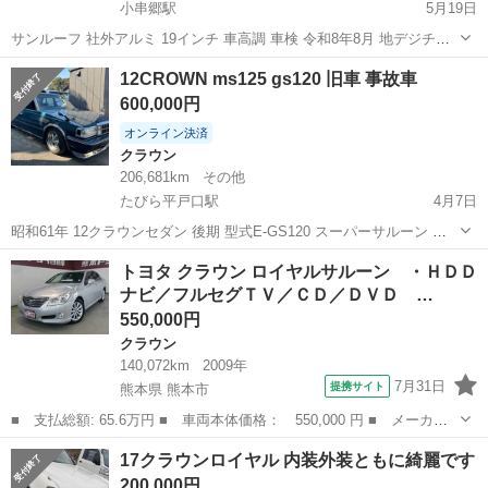
小串郷駅
5月19日
サンルーフ 社外アルミ 19インチ 車高調 車検 令和8年8月 地デジチュ
ーナー ETC 金額は、令和7年度自動車税込み 平成17年式なので年式な
長崎
東彼杵郡
小串郷駅
クラウン
分割払い
12CROWN ms125 gs120 旧車 事故車
りの小キズはありますが、凹み等ありません。 佐世保ナンバー管轄の
600,000円
方は...
オンライン決済
クラウン
206,681km
その他
たびら平戸口駅
4月7日
昭和61年 12クラウンセダン 後期 型式E-GS120 スーパーサルーン 排
気量 2000cc 走行距離 206681km 2オーナー 1時抹消 コラムAT移植 3L
長崎
平戸市
たびら平戸口駅
クラウン
走行距離
トヨタ クラウン ロイヤルサルーン ・ＨＤＤ
バンパー(非公認) 足回りダウンサスカット 純正ショ...
ナビ／フルセグＴＶ／ＣＤ／ＤＶＤ …
550,000円
クラウン
140,072km
2009年
7月31日
提携サイト
熊本県 熊本市
■ 支払総額: 65.6万円 ■ 車両本体価格： 550,000 円 ■ メーカー
名： トヨタ ■ 車種名： クラウン ■ グレード名： ロイヤルサ
熊本
熊本市
クラウン
17クラウンロイヤル 内装外装ともに綺麗です
ルーン ・ＨＤＤナビ／フルセグＴＶ／ＣＤ／ＤＶＤ ＥＴＣ バッ
200,000円
クモニター ...