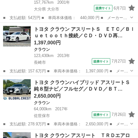
157,767km
2001年
6月7日
提携サイト
大分県 大分市
■ 支払総額: 54万円 ■ 車両本体価格： 440,000 円 ■ メーカー
名： トヨタ ■ 車種名： クラウンマジェスタ ■ グレード名：
大分
大分市
クラウン
トヨタ クラウン アスリートＳ ＥＴＣ／Ｂｌ
３．０Ｃタイプ ＥＴＣ オートクルーズコントロール ナビ アル
ｕｅｔｏｏｔｈ接続／ＣＤ・ＤＶＤ再…
ミホイール ＨＩ...
1,397,000円
クラウン
123,430km
2013年
7月27日
提携サイト
長崎市
■ 支払総額: 157.6万円 ■ 車両本体価格： 1,397,000 円 ■ メーカ
ー名： トヨタ ■ 車種名： クラウン ■ グレード名： アスリー
長崎
長崎市
クラウン
トヨタ クラウンハイブリッド アスリートＳ
トＳ ＥＴＣ／Ｂｌｕｅｔｏｏｔｈ接続／ＣＤ・ＤＶＤ再生／バック
純８型ナビ／フルセグ／ＤＶＤ／ＢＴ…
カメラ／...
2,650,000円
クラウン
64,000km
2017年
7月26日
提携サイト
佐世保市
■ 支払総額: 278.9万円 ■ 車両本体価格： 2,650,000 円 ■ メーカ
ー名： トヨタ ■ 車種名： クラウンハイブリッド ■ グレード
長崎
佐世保市
クラウン
トヨタ クラウン アスリート ＴＲＤエアロ
名： アスリートＳ 純８型ナビ／フルセグ／ＤＶＤ／ＢＴ／Ｂカメ