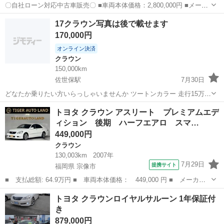
〇自社ローン対応中古車販売〇 ■車両本体価格：2,800,000円 ■メーカ
ー名：トヨタ ■車種名：クラウンハイブリッド アスリートS Four ブラ
長崎
長崎市
クラウン
Four
17クラウン写真は後で載せます
ックスタイル ■排気量：2,500cc ■年式：H26年 ...
170,000円
オンライン決済
クラウン
150,000km
佐世保駅
7月30日
どなたか乗りたい方いらっしゃいませんか ツートンカラー 走行15万キ
ロ〜。 車検来年12月です
長崎
佐世保市
佐世保駅
クラウン
ツートンカラー
トヨタ クラウン アスリート プレミアムエデ
ィション 後期 ハーフエアロ スマ…
449,000円
クラウン
130,003km
2007年
7月29日
提携サイト
福岡県 宗像市
■ 支払総額: 64.9万円 ■ 車両本体価格： 449,000 円 ■ メーカー
名： トヨタ ■ 車種名： クラウン ■ グレード名： アスリー
福岡
宗像市
クラウン
トヨタ クラウンロイヤルサルーン 1年保証付
ト プレミアムエディション 後期 ハーフエアロ スマートキー
き
プッシュスター...
879,000円