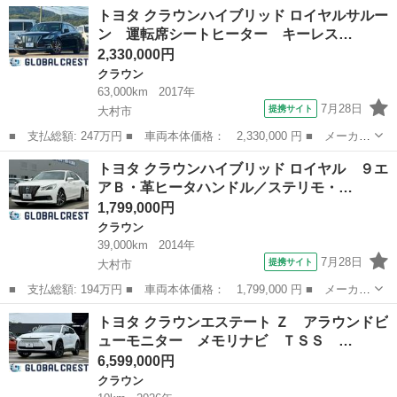
名： トヨタ ■ 車種名： クラウン ■ グレード名： ３．５アス
福岡
田川郡
クラウン
トヨタ クラウンハイブリッド ロイヤルサルー
リート ■ 排気量： 3500cc ■ ドア枚数： 4D ■ ミッション：
ン 運転席シートヒーター キーレス…
M...
2,330,000円
クラウン
63,000km
2017年
7月28日
提携サイト
大村市
■ 支払総額: 247万円 ■ 車両本体価格： 2,330,000 円 ■ メーカー
名： トヨタ ■ 車種名： クラウンハイブリッド ■ グレード
長崎
大村市
クラウン
トヨタ クラウンハイブリッド ロイヤル ９エ
名： ロイヤルサルーン 運転席シートヒーター キーレスエントリ
アＢ・革ヒータハンドル／ステリモ・…
ー 衝突軽減ブ...
1,799,000円
クラウン
39,000km
2014年
7月28日
提携サイト
大村市
■ 支払総額: 194万円 ■ 車両本体価格： 1,799,000 円 ■ メーカー
名： トヨタ ■ 車種名： クラウンハイブリッド ■ グレード
長崎
大村市
クラウン
トヨタ クラウンエステート Ｚ アラウンドビ
名： ロイヤル ９エアＢ・革ヒータハンドル／ステリモ・前席シー
ューモニター メモリナビ ＴＳＳ …
トＨ・純１７Ａ...
6,599,000円
クラウン