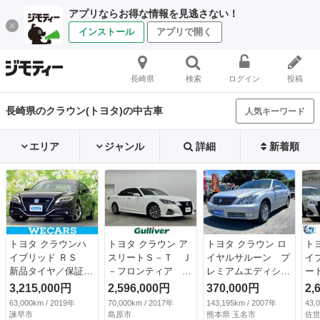
アプリならお得な情報を見逃さない！
インストール
アプリで開く
長崎県
検索
ログイン
投稿
長崎県のクラウン(トヨタ)の中古車
人気キーワード
エリア
ジャンル
詳細
新着順
トヨタ クラウンハ
トヨタ クラウン ア
トヨタ クラウン ロ
ト
イブリッド ＲＳ
スリートＳ－Ｔ Ｊ
イヤルサルーン プ
イ
新品タイヤ／保証書
－フロンティア 純
レミアムエディショ
ー
／純正 ８インチ
正８型ナビ バック
ン ドライブレコー
／
3,215,000円
2,596,000円
370,000円
2,
ＳＤナビ／トヨタセ
カメラ トヨタセー
ダー ＥＴＣ クリ
／
63,000km / 2019年
70,000km / 2017年
143,195km / 2007年
43,
ーフティセンス／シ
フティセンス 衝突
アランスソナー オ
革
諫早市
島原市
熊本県 玉名市
佐