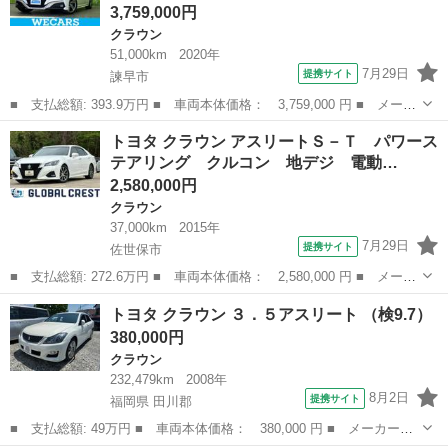
3,759,000円
クラウン
51,000km
2020年
7月29日
提携サイト
諫早市
■ 支払総額: 393.9万円 ■ 車両本体価格： 3,759,000 円 ■ メーカ
ー名： トヨタ ■ 車種名： クラウンハイブリッド ■ グレード
長崎
諫早市
クラウン
トヨタ クラウン アスリートＳ－Ｔ パワース
名： ＲＳアドバンス サンルーフ／保証書／純正 ８インチ ＳＤ
テアリング クルコン 地デジ 電動…
ナビ／トヨ...
2,580,000円
クラウン
37,000km
2015年
7月29日
提携サイト
佐世保市
■ 支払総額: 272.6万円 ■ 車両本体価格： 2,580,000 円 ■ メーカ
ー名： トヨタ ■ 車種名： クラウン ■ グレード名： アスリー
長崎
佐世保市
クラウン
トヨタ クラウン ３．５アスリート （検9.7）
トＳ－Ｔ パワーステアリング クルコン 地デジ 電動シート Ｌ
380,000円
ＥＤヘッ...
クラウン
232,479km
2008年
8月2日
提携サイト
福岡県 田川郡
■ 支払総額: 49万円 ■ 車両本体価格： 380,000 円 ■ メーカー