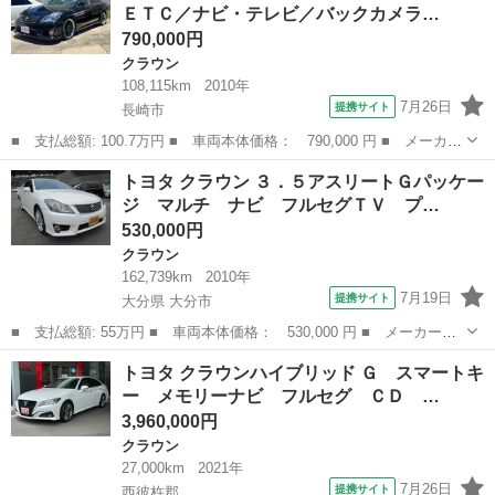
ＥＴＣ／ナビ・テレビ／バックカメラ…
ラ・ＥＴＣ...
790,000円
クラウン
108,115km
2010年
7月26日
提携サイト
長崎市
■ 支払総額: 100.7万円 ■ 車両本体価格： 790,000 円 ■ メーカー
名： トヨタ ■ 車種名： クラウン ■ グレード名： アスリー
長崎
長崎市
クラウン
トヨタ クラウン ３．５アスリートＧパッケー
ト ＴＲＤエアロ ＥＴＣ／ナビ・テレビ／バックカメラ／ＣＤ・Ｄ
ジ マルチ ナビ フルセグＴＶ プ…
ＶＤ再生／プ...
530,000円
クラウン
162,739km
2010年
7月19日
提携サイト
大分県 大分市
■ 支払総額: 55万円 ■ 車両本体価格： 530,000 円 ■ メーカー
名： トヨタ ■ 車種名： クラウン ■ グレード名： ３．５アス
大分
大分市
クラウン
トヨタ クラウンハイブリッド Ｇ スマートキ
リートＧパッケージ マルチ ナビ フルセグＴＶ プッシュスター
ー メモリーナビ フルセグ ＣＤ …
ト スマートキー...
3,960,000円
クラウン
27,000km
2021年
7月26日
提携サイト
西彼杵郡