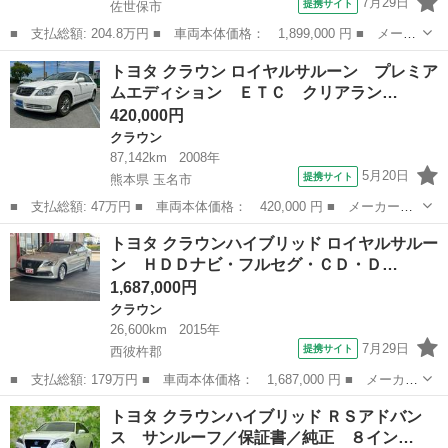
7月29日
提携サイト
佐世保市
■ 支払総額: 204.8万円 ■ 車両本体価格： 1,899,000 円 ■ メーカ
ー名： トヨタ ■ 車種名： クラウン ■ グレード名： アスリー
長崎
佐世保市
クラウン
トヨタ クラウン ロイヤルサルーン プレミア
トＳ 純ナビ／フルセグ／ＢＴ／ＤＶＤ／Ｂカメラ・ＥＴＣ・前席Ｐ
ムエディション ＥＴＣ クリアラン…
シート・...
420,000円
クラウン
87,142km
2008年
5月20日
提携サイト
熊本県 玉名市
■ 支払総額: 47万円 ■ 車両本体価格： 420,000 円 ■ メーカー
名： トヨタ ■ 車種名： クラウン ■ グレード名： ロイヤルサ
熊本
玉名市
クラウン
トヨタ クラウンハイブリッド ロイヤルサルー
ルーン プレミアムエディション ＥＴＣ クリアランスソナー オ
ン ＨＤＤナビ・フルセグ・ＣＤ・Ｄ…
ートクルーズコン...
1,687,000円
クラウン
26,600km
2015年
7月29日
提携サイト
西彼杵郡
■ 支払総額: 179万円 ■ 車両本体価格： 1,687,000 円 ■ メーカー
名： トヨタ ■ 車種名： クラウンハイブリッド ■ グレード
長崎
西彼杵郡
クラウン
トヨタ クラウンハイブリッド ＲＳアドバン
名： ロイヤルサルーン ＨＤＤナビ・フルセグ・ＣＤ・ＤＶＤ・Ｂ
ス サンルーフ／保証書／純正 ８イン…
Ｔ・バックカメ...