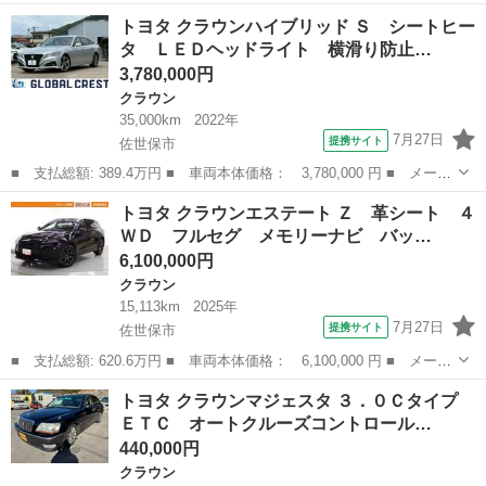
名： トヨタ ■ 車種名： クラウンハイブリッド ■ グレード
長崎
西彼杵郡
クラウン
トヨタ クラウンハイブリッド Ｓ シートヒー
名： ロイヤルサルーン 純正ナビ（ＣＤ，ＤＶＤ，Ｂｌｕｅｔｏｏ
タ ＬＥＤヘッドライト 横滑り防止…
ｔｈ） フルセ...
3,780,000円
クラウン
35,000km
2022年
7月27日
提携サイト
佐世保市
■ 支払総額: 389.4万円 ■ 車両本体価格： 3,780,000 円 ■ メーカ
ー名： トヨタ ■ 車種名： クラウンハイブリッド ■ グレード
長崎
佐世保市
クラウン
トヨタ クラウンエステート Ｚ 革シート ４
名： Ｓ シートヒータ ＬＥＤヘッドライト 横滑り防止機能 Ｂ
ＷＤ フルセグ メモリーナビ バッ…
カメ フル...
6,100,000円
クラウン
15,113km
2025年
7月27日
提携サイト
佐世保市
■ 支払総額: 620.6万円 ■ 車両本体価格： 6,100,000 円 ■ メーカ
ー名： トヨタ ■ 車種名： クラウンエステート ■ グレード
長崎
佐世保市
クラウン
トヨタ クラウンマジェスタ ３．０Ｃタイプ
名： Ｚ 革シート ４ＷＤ フルセグ メモリーナビ バックカメ
ＥＴＣ オートクルーズコントロール…
ラ 衝突被害...
440,000円
クラウン