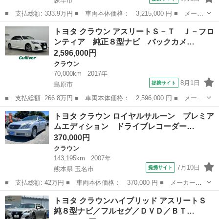
諫早市
■ 支払総額: 333.9万円 ■ 車両本体価格： 3,215,000 円 ■ メーカ
ー名： トヨタ ■ 車種名： クラウンハイブリッド ■ グレード
長崎
諫早市
クラウン
トヨタ クラウン アスリートＳ－Ｔ Ｊ－フロ
名： ＲＳ 新品タイヤ／保証書／純正 ８インチ ＳＤナビ／トヨ
ンティア 純正８型ナビ バックカメ…
タセーフテ...
2,596,000円
クラウン
70,000km
2017年
8月1日
提携サイト
島原市
■ 支払総額: 266.8万円 ■ 車両本体価格： 2,596,000 円 ■ メーカ
ー名： トヨタ ■ 車種名： クラウン ■ グレード名： アスリー
長崎
島原市
クラウン
トヨタ クラウン ロイヤルサルーン プレミア
トＳ－Ｔ Ｊ－フロンティア 純正８型ナビ バックカメラ トヨタ
ムエディション ドライブレコーダー…
セーフテ...
370,000円
クラウン
143,195km
2007年
7月10日
提携サイト
熊本県 玉名市
■ 支払総額: 42万円 ■ 車両本体価格： 370,000 円 ■ メーカー
名： トヨタ ■ 車種名： クラウン ■ グレード名： ロイヤルサ
熊本
玉名市
クラウン
トヨタ クラウンハイブリッド アスリートＳ
ルーン プレミアムエディション ドライブレコーダー ＥＴＣ ク
純８型ナビ／フルセグ／ＤＶＤ／ＢＴ…
リアランスソナー...