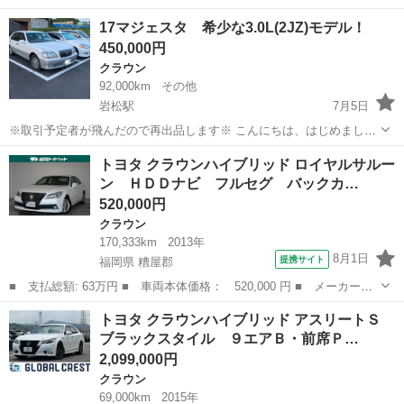
ー名： トヨタ ■ 車種名： クラウンハイブリッド ■ グレード
長崎
大村市
クラウン
17マジェスタ 希少な3.0L(2JZ)モデル！
名： ＲＳアドバンス 純正ナビ／バックカメラ／トヨタセーフティ
450,000円
センス／Ｅ...
クラウン
92,000km
その他
岩松駅
7月5日
※取引予定者が飛んだので再出品します※ こんにちは、はじめまし
て。 今回はトヨタの17マジェスタ(2JZ)の代理出品です。 お探しの
長崎
大村市
岩松駅
クラウン
マジェスタ
トヨタ クラウンハイブリッド ロイヤルサルー
方、いかがでしょうか。 ◼️車両情報◼️ ・メーカー：トヨタ ・車種：
ン ＨＤＤナビ フルセグ バックカ…
ク...
520,000円
クラウン
170,333km
2013年
8月1日
提携サイト
福岡県 糟屋郡
■ 支払総額: 63万円 ■ 車両本体価格： 520,000 円 ■ メーカー
名： トヨタ ■ 車種名： クラウンハイブリッド ■ グレード
福岡
糟屋郡
クラウン
トヨタ クラウンハイブリッド アスリートＳ
名： ロイヤルサルーン ＨＤＤナビ フルセグ バックカメラ Ｅ
ブラックスタイル ９エアＢ・前席Ｐ…
ＴＣ ＨＩＤヘッドラ...
2,099,000円
クラウン
69,000km
2015年