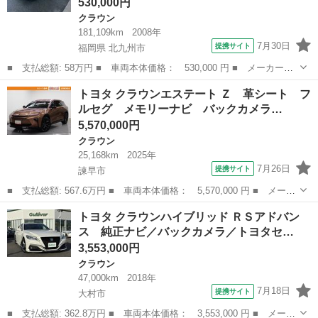
530,000円
クラウン
181,109km
2008年
7月30日
提携サイト
福岡県 北九州市
■ 支払総額: 58万円 ■ 車両本体価格： 530,000 円 ■ メーカー
名： トヨタ ■ 車種名： クラウンハイブリッド ■ グレード
福岡
北九州市
クラウン
トヨタ クラウンエステート Ｚ 革シート フ
名： ベースグレード ナビテレビ ＥＴＣ 社外アルミホイール
ルセグ メモリーナビ バックカメラ…
エアロ アイドリング...
5,570,000円
クラウン
25,168km
2025年
7月26日
提携サイト
諫早市
■ 支払総額: 567.6万円 ■ 車両本体価格： 5,570,000 円 ■ メーカ
ー名： トヨタ ■ 車種名： クラウンエステート ■ グレード
長崎
諫早市
クラウン
トヨタ クラウンハイブリッド ＲＳアドバン
名： Ｚ 革シート フルセグ メモリーナビ バックカメラ 衝突
ス 純正ナビ／バックカメラ／トヨタセ…
被害軽減シス...
3,553,000円
クラウン
47,000km
2018年
7月18日
提携サイト
大村市
■ 支払総額: 362.8万円 ■ 車両本体価格： 3,553,000 円 ■ メーカ