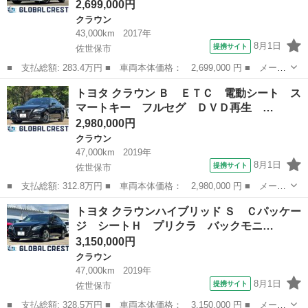
2,699,000円
クラウン
43,000km
2017年
8月1日
提携サイト
佐世保市
■ 支払総額: 283.4万円 ■ 車両本体価格： 2,699,000 円 ■ メーカ
ー名： トヨタ ■ 車種名： クラウンハイブリッド ■ グレード
長崎
佐世保市
クラウン
トヨタ クラウン Ｂ ＥＴＣ 電動シート ス
名： アスリートＳ 純８型ナビ／フルセグ／ＤＶＤ／ＢＴ／Ｂカメ
マートキー フルセグ ＤＶＤ再生 …
ラ・革Ｈ／...
2,980,000円
クラウン
47,000km
2019年
8月1日
提携サイト
佐世保市
■ 支払総額: 312.8万円 ■ 車両本体価格： 2,980,000 円 ■ メーカ
ー名： トヨタ ■ 車種名： クラウン ■ グレード名： Ｂ ＥＴ
長崎
佐世保市
クラウン
トヨタ クラウンハイブリッド Ｓ Ｃパッケー
Ｃ 電動シート スマートキー フルセグ ＤＶＤ再生 ＬＥＤヘッ
ジ シートＨ プリクラ バックモニ…
ド アル...
3,150,000円
クラウン
47,000km
2019年
8月1日
提携サイト
佐世保市
■ 支払総額: 328.5万円 ■ 車両本体価格： 3,150,000 円 ■ メーカ