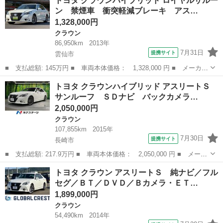
トヨタ クラウンハイブリッド ロイヤルサルー
ルーン 純正ナビＴＶ バックカメラ ＥＴＣ 前後ドラレコ ＨＩ
ン 禁煙車 衝突軽減ブレーキ アス…
Ｄライト スマー...
1,328,000円
クラウン
86,950km
2013年
7月31日
提携サイト
雲仙市
■ 支払総額: 145万円 ■ 車両本体価格： 1,328,000 円 ■ メーカー
名： トヨタ ■ 車種名： クラウンハイブリッド ■ グレード
長崎
雲仙市
クラウン
トヨタ クラウンハイブリッド アスリートＳ
名： ロイヤルサルーン 禁煙車 衝突軽減ブレーキ アスリート仕
サンルーフ ＳＤナビ バックカメラ…
様 純正ナビ ...
2,050,000円
クラウン
107,855km
2015年
7月30日
提携サイト
長崎市
■ 支払総額: 217.9万円 ■ 車両本体価格： 2,050,000 円 ■ メーカ
ー名： トヨタ ■ 車種名： クラウンハイブリッド ■ グレード
長崎
長崎市
クラウン
トヨタ クラウン アスリートＳ 純ナビ／フル
名： アスリートＳ サンルーフ ＳＤナビ バックカメラ レーダ
セグ／ＢＴ／ＤＶＤ／Ｂカメラ・ＥＴ…
ークルーズ...
1,899,000円
クラウン
54,490km
2014年