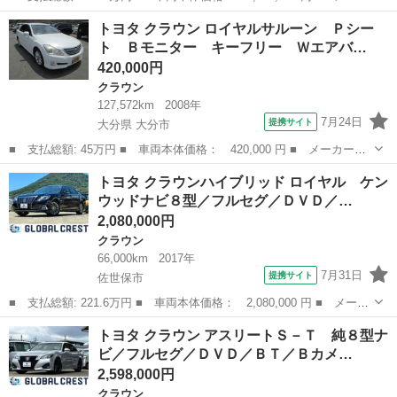
ー名： トヨタ ■ 車種名： クラウンハイブリッド ■ グレード
長崎
佐世保市
クラウン
トヨタ クラウン ロイヤルサルーン Ｐシー
名： Ｓ Ｃパッケージ シートＨ プリクラ バックモニタ ＬＥ
ト Ｂモニター キーフリー Ｗエアバ…
Ｄライト ...
420,000円
クラウン
127,572km
2008年
7月24日
提携サイト
大分県 大分市
■ 支払総額: 45万円 ■ 車両本体価格： 420,000 円 ■ メーカー
名： トヨタ ■ 車種名： クラウン ■ グレード名： ロイヤルサ
大分
大分市
クラウン
トヨタ クラウンハイブリッド ロイヤル ケン
ルーン Ｐシート Ｂモニター キーフリー Ｗエアバック パワー
ウッドナビ８型／フルセグ／ＤＶＤ／…
ステアリング エ...
2,080,000円
クラウン
66,000km
2017年
7月31日
提携サイト
佐世保市
■ 支払総額: 221.6万円 ■ 車両本体価格： 2,080,000 円 ■ メーカ
ー名： トヨタ ■ 車種名： クラウンハイブリッド ■ グレード
長崎
佐世保市
クラウン
トヨタ クラウン アスリートＳ－Ｔ 純８型ナ
名： ロイヤル ケンウッドナビ８型／フルセグ／ＤＶＤ／ＢＴ／Ｈ
ビ／フルセグ／ＤＶＤ／ＢＴ／Ｂカメ…
ＤＭＩ／Ｂ...
2,598,000円
クラウン