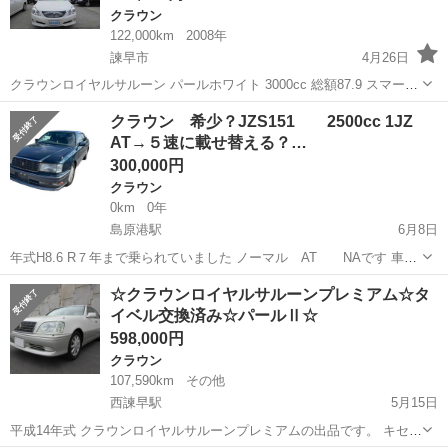
クラウン
122,000km
2008年
諫早市
4月26日
クラウンロイヤルサルーン パールホワイト 3000cc 総額87.9 スマート
キー HID 社外アルミホイール サイドカメラ ミュージックサーバー 電
長崎
諫早市
クラウン
クラウンロイヤル
クラウン 希少？JZS151 2500cc 1JZ
動シート MTモード Bluetooth HDDナビ バックカメラ ワンセ...
AT→５速に載せ替える？…
300,000円
クラウン
0km
0年
島原港駅
6月8日
年式H8.6 R７年まで乗られていました ノーマル AT NAです 車検
切れて 高齢の為抹消いたしました26万ｋｍ もちろん 再登録
長崎
島原市
島原港駅
クラウン
JZS
☆クラウンロイヤルサルーンプレミアム☆タ
できる書類あります 車庫に保管されてい...
イベル交換済み☆パールⅡ☆
598,000円
クラウン
107,590km
その他
西諫早駅
5月15日
平成14年式 クラウンロイヤルサルーンプレミアムの出品です。 キセノ