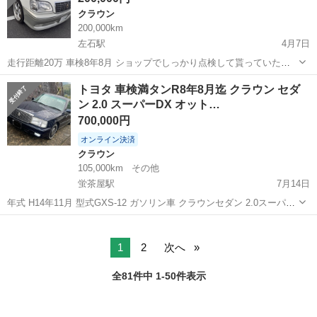
クラウン
200,000km
左石駅
4月7日
走行距離20万 車検8年8月 ショップでしっかり点検して貰っていたの
で 交換部品やオイル交換など全て記録されています！ 内装外装ともに
長崎
佐世保市
左石駅
クラウン
クラウンロイヤル
トヨタ 車検満タンR8年8月迄 クラウン セダ
目立った傷もないので状態いいと思います 2025年の分の税金は払いま
ン 2.0 スーパーDX オット…
す、長崎でしたら書類集...
700,000円
オンライン決済
クラウン
105,000km
その他
蛍茶屋駅
7月14日
年式 H14年11月 型式GXS-12 ガソリン車 クラウンセダン 2.0スーパー
DX オットマン オットマン.助手席側後部席から前に足がのばせます 紺
長崎
長崎市
蛍茶屋駅
クラウン
セダン
色 F/AT Tベルト交換済 5人乗り ダウンサス(純正有り) ホ...
1
2
次へ
全81件中 1-50件表示