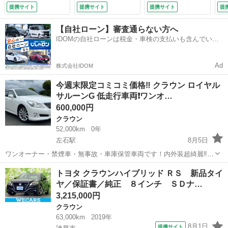
ートヒーター／車線
被害軽減ブレーキ
ートクルーズコント
席
提携サイト
提携サイト
提携サイト
提
逸脱防止支援システ
レーンキープアシス
ロール バックカメ
１
ム／ヘッドランプ
ト オートライト
ラ ナビ アルミホ
イ
【自社ローン】審査通らない方へ
ＬＥＤ／Ｂｌｕｅｔ
オートハイビーム
イール オートライ
リ
IDOMの自社ローンは税金・車検の支払いも含んでいる
ｏｏｔｈ接続／ＥＴ
レーダークルコン
ト ＨＩＤ ＡＴ
ッ
ので毎月の支払額は一定
Ｃ／ＥＢＤ付ＡＢＳ
パドルシフト オー
スマートキー 電動
誤
／横滑り防止装置
トリトラミラー シ
格納ミラー 盗難防
ル
Ad
株式会社IDOM
（検10.5）
ートヒーター （検
止システム パワー
ン
10.2）
シート （検9.2）
今週末限定コミコミ価格‼️ クラウン ロイヤル
サルーンG 低走行車両❗️ワンオ…
600,000円
クラウン
52,000km
0年
左石駅
8月5日
ワンオーナー・禁煙車・無事故・車庫保管車両です！内外装超綺麗‼️後
部窓スクリーン付き！リアガラスオートスクリーン付き！ 鍵2本有り
長崎
佐世保市
左石駅
クラウン
車両
トヨタ クラウンハイブリッド ＲＳ 新品タイ
＊車検 令和9.2 ＊令和7年3月前後ブレーキパッド新品交換 ■ メーカ
ヤ／保証書／純正 ８インチ ＳＤナ…
ー名： トヨタ...
3,215,000円
クラウン
63,000km
2019年
8月1日
提携サイト