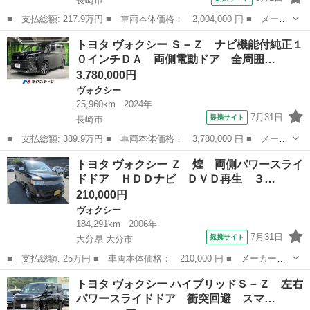
長崎市
■ 支払総額: 217.9万円 ■ 車両本体価格： 2,004,000 円 ■ メーカ
ー名： トヨタ ■ 車種名： ヴォクシー ■ グレード名： ハイブ
長崎
長崎市
ヴォクシー
トヨタ ヴォクシー Ｓ－Ｚ ナビ機能付純正１
リッドＺＳ 後席モニター 両側電動ドア 純正９型ＳＤナビ バッ
０インチＤＡ 両側電動ドア 全周囲…
クカメラ...
3,780,000円
ヴォクシー
25,960km
2024年
7月31日
提携サイト
長崎市
■ 支払総額: 389.9万円 ■ 車両本体価格： 3,780,000 円 ■ メーカ
ー名： トヨタ ■ 車種名： ヴォクシー ■ グレード名： Ｓ－
長崎
長崎市
ヴォクシー
トヨタ ヴォクシー Ｚ 煌 両側パワースライ
Ｚ ナビ機能付純正１０インチＤＡ 両側電動ドア 全周囲カメラ
ドドア ＨＤＤナビ ＤＶＤ再生 ３…
衝突被害軽...
210,000円
ヴォクシー
184,291km
2006年
7月31日
提携サイト
大分県 大分市
■ 支払総額: 25万円 ■ 車両本体価格： 210,000 円 ■ メーカー
名： トヨタ ■ 車種名： ヴォクシー ■ グレード名： Ｚ 煌
大分
大分市
ヴォクシー
トヨタ ヴォクシー ハイブリッドＳ－Ｚ 左右
両側パワースライドドア ＨＤＤナビ ＤＶＤ再生 ３列シート ダ
パワースライドドア 衝突回避 スマ…
ブルエアコン Ａ...