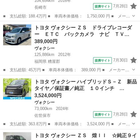
104,654km
2016年
7月28日
提携サイト
長崎市
■ 支払総額: 188.4万円 ■ 車両本体価格： 1,750,000 円 ■ メーカ
ー名： トヨタ ■ 車種名： ヴォクシー ■ グレード名： ＺＳ
長崎
長崎市
ヴォクシー
トヨタ ヴォクシー ＺＳ ドライブレコーダ
キラメキ２ フルセグ メモリーナビ ＤＶＤ再生 後席モニター
ー ＥＴＣ バックカメラ ナビ ＴＶ…
バックカ...
389,000円
ヴォクシー
125,886km
2012年
7月30日
提携サイト
福岡県 糟屋郡
■ 支払総額: 45万円 ■ 車両本体価格： 389,000 円 ■ メーカー
名： トヨタ ■ 車種名： ヴォクシー ■ グレード名： ＺＳ ド
福岡
糟屋郡
ヴォクシー
トヨタ ヴォクシー ハイブリッドＳ－Ｚ 新品
ライブレコーダー ＥＴＣ バックカメラ ナビ ＴＶ 両側スライ
タイヤ／保証書／純正 １０インチ …
ド・片側電動 オ...
3,524,000円
ヴォクシー
73,000km
2024年
7月28日
提携サイト
佐世保市
■ 支払総額: 363.8万円 ■ 車両本体価格： 3,524,000 円 ■ メーカ
ー名： トヨタ ■ 車種名： ヴォクシー ■ グレード名： ハイブ
長崎
佐世保市
ヴォクシー
トヨタ ヴォクシー ＺＳ 煌ＩＩ ☆純正９イ
リッドＳ－Ｚ 新品タイヤ／保証書／純正 １０インチ ＳＤナビ／