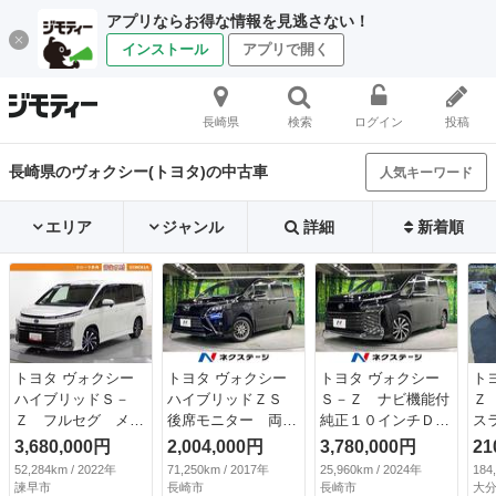
アプリならお得な情報を見逃さない！
インストール
アプリで開く
長崎県
検索
ログイン
投稿
長崎県のヴォクシー(トヨタ)の中古車
人気キーワード
エリア
ジャンル
詳細
新着順
トヨタ ヴォクシー
トヨタ ヴォクシー
トヨタ ヴォクシー
ト
ハイブリッドＳ－
ハイブリッドＺＳ
Ｓ－Ｚ ナビ機能付
Ｚ
Ｚ フルセグ メモ
後席モニター 両側
純正１０インチＤ
ス
リーナビ ＤＶＤ再
電動ドア 純正９型
Ａ 両側電動ドア
Ｄ
3,680,000円
2,004,000円
3,780,000円
21
生 ミュージックプ
ＳＤナビ バックカ
全周囲カメラ 衝突
生
52,284km / 2022年
71,250km / 2017年
25,960km / 2024年
184
レイヤー接続可 後
メラ 衝突被害軽減
被害軽減システム
ブ
諫早市
長崎市
長崎市
大分