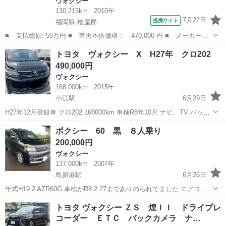
ヴォクシー
130,215km
2010年
7月22日
提携サイト
福岡県 糟屋郡
■ 支払総額: 55万円 ■ 車両本体価格： 470,000 円 ■ メーカー
名： トヨタ ■ 車種名： ヴォクシー ■ グレード名： ＺＳ
福岡
糟屋郡
ヴォクシー
トヨタ ヴォクシー X H27年 クロ202
煌 ナビＴＶ ＥＴＣバックカメラ リアモニター 両側パワースラ
490,000円
イドドア Ｂｌｕｅ...
ヴォクシー
168,000km
2015年
小江駅
6月29日
H27年12月登録車 クロ202 168000km 車検R8年10月 ナビ、TV バック
カメラ ETC 片側パワースライドドア キーレス（プッシュスタートな
長崎
諫早市
小江駅
ヴォクシー
センター
ボクシー 60 黒 ８人乗り
し） 8人乗り ホイールは17インチの社外アルミでお渡しします 5...
200,000円
ヴォクシー
137,000km
2007年
島原港駅
6月26日
年式H19.2 AZR60G 車検がR8.2.27までありのられてました エアコン
効いています 走行問題なしです 今は、抹消しています 別途リサイク
長崎
島原市
島原港駅
ヴォクシー
トヨタ ヴォクシー ＺＳ 煌ＩＩ ドライブレ
ル料金かかります
コーダー ＥＴＣ バックカメラ ナ…