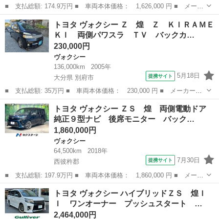
■ 支払総額: 174.9万円 ■ 車両本体価格： 1,626,000 円 ■ メーカ
ー名： トヨタ ■ 車種名： ヴォクシー ■ グレード名： ＺＳ
長崎
長崎市
ヴォクシー
トヨタ ヴォクシー Ｚ 煌 Ｚ ＫＩＲＡＭＥ
煌ＩＩ 両側電動ドア 純正９インチナビ 後席モニター バックカ
ＫＩ 両側パワスラ ＴＶ バックカ…
メラ 衝...
230,000円
ヴォクシー
136,000km
2005年
5月18日
提携サイト
大分県 別府市
■ 支払総額: 35万円 ■ 車両本体価格： 230,000 円 ■ メーカー
名： トヨタ ■ 車種名： ヴォクシー ■ グレード名： Ｚ 煌
大分
別府市
ヴォクシー
トヨタ ヴォクシー ＺＳ 煌 両側電動ドア
Ｚ ＫＩＲＡＭＥＫＩ 両側パワスラ ＴＶ バックカメラ ＥＴ
純正９型ナビ 後席モニター バック…
Ｃ デンカク シー...
1,860,000円
ヴォクシー
64,500km
2018年
7月30日
提携サイト
西彼杵郡
■ 支払総額: 197.9万円 ■ 車両本体価格： 1,860,000 円 ■ メーカ
ー名： トヨタ ■ 車種名： ヴォクシー ■ グレード名： ＺＳ
長崎
西彼杵郡
ヴォクシー
トヨタ ヴォクシー ハイブリッドＺＳ 煌Ｉ
煌 両側電動ドア 純正９型ナビ 後席モニター バックカメラ 衝
Ｉ ワンオーナー プッシュスタート …
突軽減シ...
2,464,000円