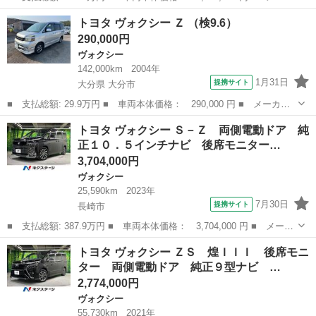
ー名： トヨタ ■ 車種名： ヴォクシー ■ グレード名： ハイブ
長崎
諫早市
ヴォクシー
トヨタ ヴォクシー Ｚ （検9.6）
リッドＶ 両側電動ドア ＳＤナビ 後席モニター バックカメラ
290,000円
禁煙車 ...
ヴォクシー
142,000km
2004年
1月31日
提携サイト
大分県 大分市
■ 支払総額: 29.9万円 ■ 車両本体価格： 290,000 円 ■ メーカー
名： トヨタ ■ 車種名： ヴォクシー ■ グレード名： Ｚ ■ 排
大分
大分市
ヴォクシー
トヨタ ヴォクシー Ｓ－Ｚ 両側電動ドア 純
気量： 2000cc ■ ドア枚数： 5D ■ ミッション： コラムAT...
正１０．５インチナビ 後席モニター…
3,704,000円
ヴォクシー
25,590km
2023年
7月30日
提携サイト
長崎市
■ 支払総額: 387.9万円 ■ 車両本体価格： 3,704,000 円 ■ メーカ
ー名： トヨタ ■ 車種名： ヴォクシー ■ グレード名： Ｓ－
長崎
長崎市
ヴォクシー
トヨタ ヴォクシー ＺＳ 煌ＩＩＩ 後席モニ
Ｚ 両側電動ドア 純正１０．５インチナビ 後席モニター バック
ター 両側電動ドア 純正９型ナビ …
カメラ 衝...
2,774,000円
ヴォクシー
55,730km
2021年