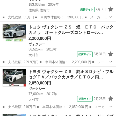
183,036km
2007年
7月3日
提携サイト
佐賀県 佐賀市
■ 支払総額: 55万円 ■ 車両本体価格： 390,000 円 ■ メーカー
名： トヨタ ■ 車種名： ヴォクシー ■ グレード名： ＺＳ Ｅ
佐賀
佐賀市
ヴォクシー
トヨタ ヴォクシー ＺＳ 煌 ＥＴＣ バック
ＴＣ バックカメラ ナビ ＴＶ オートクルーズコントロール 両
カメラ オートクルーズコントロール…
側電動スライドド...
2,200,000円
ヴォクシー
56,525km
2018年
5月31日
提携サイト
大村市
■ 支払総額: 229.9万円 ■ 車両本体価格： 2,200,000 円 ■ メーカ
ー名： トヨタ ■ 車種名： ヴォクシー ■ グレード名： ＺＳ
長崎
大村市
ヴォクシー
トヨタ ヴォクシー ＺＳ 純正ＳＤナビ・フル
煌 ＥＴＣ バックカメラ オートクルーズコントロール レーンア
セグＴＶ／バックカメラ／ＥＴＣ／両…
シスト ...
2,050,000円
ヴォクシー
77,000km
2017年
2月23日
提携サイト
大村市
■ 支払総額: 219万円 ■ 車両本体価格： 2,050,000 円 ■ メーカー
名： トヨタ ■ 車種名： ヴォクシー ■ グレード名： ＺＳ 純
長崎
大村市
ヴォクシー