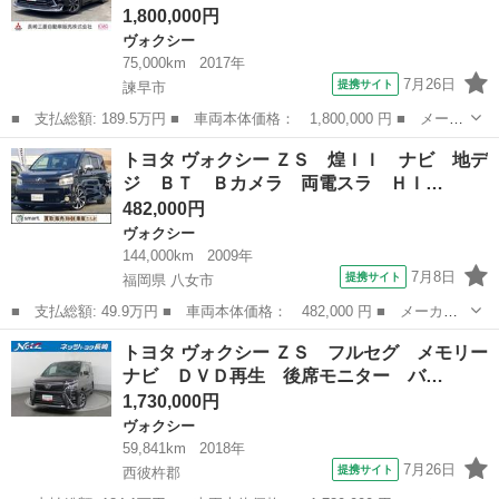
1,800,000円
ヴォクシー
75,000km
2017年
7月26日
提携サイト
諫早市
■ 支払総額: 189.5万円 ■ 車両本体価格： 1,800,000 円 ■ メーカ
ー名： トヨタ ■ 車種名： ヴォクシー ■ グレード名： ＺＳ
長崎
諫早市
ヴォクシー
トヨタ ヴォクシー ＺＳ 煌ＩＩ ナビ 地デ
メモリーナビ・バックカメラ・アイドリング リヤカメラ 地デジ
ジ ＢＴ Ｂカメラ 両電スラ ＨＩ…
イモビラ...
482,000円
ヴォクシー
144,000km
2009年
7月8日
提携サイト
福岡県 八女市
■ 支払総額: 49.9万円 ■ 車両本体価格： 482,000 円 ■ メーカー
名： トヨタ ■ 車種名： ヴォクシー ■ グレード名： ＺＳ 煌
福岡
八女市
ヴォクシー
トヨタ ヴォクシー ＺＳ フルセグ メモリー
ＩＩ ナビ 地デジ ＢＴ Ｂカメラ 両電スラ ＨＩＤライト フ
ナビ ＤＶＤ再生 後席モニター バ…
ォグ ＥＴＣ...
1,730,000円
ヴォクシー
59,841km
2018年
7月26日
提携サイト
西彼杵郡