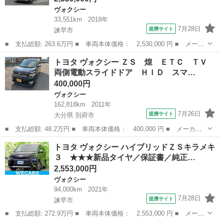
ヴォクシー
33,551km
2018年
7月28日
提携サイト
諫早市
■ 支払総額: 263.6万円 ■ 車両本体価格： 2,530,000 円 ■ メーカ
ー名： トヨタ ■ 車種名： ヴォクシー ■ グレード名： ＺＳ
長崎
諫早市
ヴォクシー
トヨタ ヴォクシー ＺＳ 煌 ＥＴＣ ＴＶ
煌 フルセグ メモリーナビ ＤＶＤ再生 バックカメラ 衝突被害
両側電動スライドドア ＨＩＤ スマ…
軽減シス...
400,000円
ヴォクシー
162,818km
2011年
7月26日
提携サイト
大分県 別府市
■ 支払総額: 48.2万円 ■ 車両本体価格： 400,000 円 ■ メーカー
名： トヨタ ■ 車種名： ヴォクシー ■ グレード名： ＺＳ
大分
別府市
ヴォクシー
トヨタ ヴォクシー ハイブリッドＺＳキラメキ
煌 ＥＴＣ ＴＶ 両側電動スライドドア ＨＩＤ スマートキー
３ ★★★新品タイヤ／保証書／純正…
３列シート フ...
2,553,000円
ヴォクシー
94,000km
2021年
7月28日
提携サイト
諫早市
■ 支払総額: 272.9万円 ■ 車両本体価格： 2,553,000 円 ■ メーカ