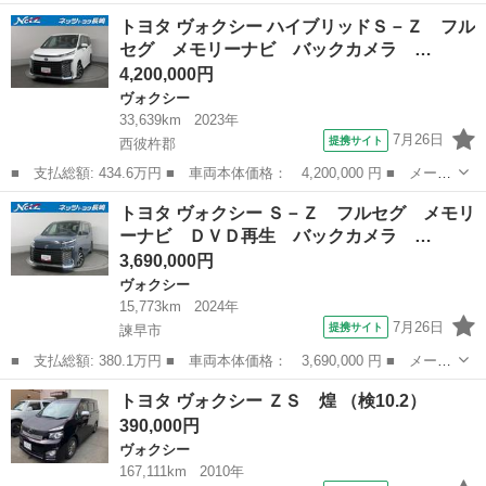
ー名： トヨタ ■ 車種名： ヴォクシー ■ グレード名： ハイブ
長崎
諫早市
ヴォクシー
トヨタ ヴォクシー ハイブリッドＳ－Ｚ フル
リッドＺＳキラメキ３ ★★★新品タイヤ／保証書／純正 １０イン
セグ メモリーナビ バックカメラ …
チ ＳＤ...
4,200,000円
ヴォクシー
33,639km
2023年
7月26日
提携サイト
西彼杵郡
■ 支払総額: 434.6万円 ■ 車両本体価格： 4,200,000 円 ■ メーカ
ー名： トヨタ ■ 車種名： ヴォクシー ■ グレード名： ハイブ
長崎
西彼杵郡
ヴォクシー
トヨタ ヴォクシー Ｓ－Ｚ フルセグ メモリ
リッドＳ－Ｚ フルセグ メモリーナビ バックカメラ 衝突被害軽
ーナビ ＤＶＤ再生 バックカメラ …
減システ...
3,690,000円
ヴォクシー
15,773km
2024年
7月26日
提携サイト
諫早市
■ 支払総額: 380.1万円 ■ 車両本体価格： 3,690,000 円 ■ メーカ
ー名： トヨタ ■ 車種名： ヴォクシー ■ グレード名： Ｓ－
長崎
諫早市
ヴォクシー
トヨタ ヴォクシー ＺＳ 煌 （検10.2）
Ｚ フルセグ メモリーナビ ＤＶＤ再生 バックカメラ 衝突被害
390,000円
軽減システ...
ヴォクシー
167,111km
2010年