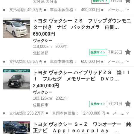
7月3日
提携サイト
大分県 大分市
■ 支払総額: 49.9万円 ■ 車両本体価格： 490,000 円 ■ メーカー
名： トヨタ ■ 車種名： ヴォクシー ■ グレード名： ＺＳ ■
大分
大分市
ヴォクシー
トヨタ ヴォクシー ＺＳ フリップダウンモニ
排気量： 2000cc ■ ドア枚数： 5D ■ ミッション： CVT ...
ター付き ナビ バックカメラ 両側…
650,000円
ヴォクシー
118,000km
2009年
7月26日
提携サイト
北松浦郡
■ 支払総額: 69.6万円 ■ 車両本体価格： 650,000 円 ■ メーカー
名： トヨタ ■ 車種名： ヴォクシー ■ グレード名： ＺＳ フ
長崎
北松浦郡
ヴォクシー
トヨタ ヴォクシー ハイブリッドＺＳ 煌ＩＩ
リップダウンモニター付き ナビ バックカメラ 両側パワースライ
Ｉ フルセグ メモリーナビ ＤＶＤ…
ドドア 本革...
2,400,000円
ヴォクシー
103,126km
2021年
7月21日
提携サイト
佐世保市
■ 支払総額: 253.2万円 ■ 車両本体価格： 2,400,000 円 ■ メーカ
ー名： トヨタ ■ 車種名： ヴォクシー ■ グレード名： ハイブ
長崎
佐世保市
ヴォクシー
トヨタ ヴォクシー Ｓ－Ｚ ワンオーナー 純
リッドＺＳ 煌ＩＩＩ フルセグ メモリーナビ ＤＶＤ再生 後席
正ナビ Ａｐｐｌｅｃａｒｐｌａｙ …
モニター...