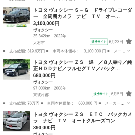
ー名： トヨタ ■ 車種名： ヴォクシー ■ グレード名： バッ
長崎
大村市
ヴォクシー
トヨタ ヴォクシー Ｓ－Ｇ ドライブレコーダ
クカメラ ＴＶ オートクルーズコントロール レーンアシスト 衝
ー 全周囲カメラ ナビ ＴＶ オー…
突被害軽...
3,100,000円
ヴォクシー
35,342km
2022年
6月23日
提携サイト
大村市
■ 支払総額: 319.9万円 ■ 車両本体価格： 3,100,000 円 ■ メーカ
ー名： トヨタ ■ 車種名： ヴォクシー ■ グレード名： Ｓ－
長崎
大村市
ヴォクシー
トヨタ ヴォクシー ＺＳ 煌 ／８人乗り／純
Ｇ ドライブレコーダー 全周囲カメラ ナビ ＴＶ オートクルー
正ＨＤＤナビ／フルセグＴＶ／バック…
ズコントロ...
680,000円
ヴォクシー
97,000km
2008年
6月5日
提携サイト
東彼杵郡
■ 支払総額: 78万円 ■ 車両本体価格： 680,000 円 ■ メーカー
名： トヨタ ■ 車種名： ヴォクシー ■ グレード名： ＺＳ
長崎
東彼杵郡
ヴォクシー
トヨタ ヴォクシー ＺＳ ＥＴＣ バックカメ
煌 ／８人乗り／純正ＨＤＤナビ／フルセグＴＶ／バックカメラ／Ｄ
ラ ナビ ＴＶ オートクルーズコン…
ＶＤ再生／音楽録音...
390,000円
ヴォクシー