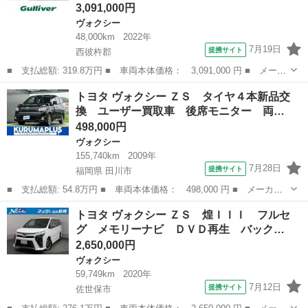
3,091,000円
ヴォクシー
48,000km
2022年
7月19日
提携サイト
西彼杵郡
■ 支払総額: 319.8万円 ■ 車両本体価格： 3,091,000 円 ■ メーカ
ー名： トヨタ ■ 車種名： ヴォクシー ■ グレード名： Ｓ－
長崎
西彼杵郡
ヴォクシー
トヨタ ヴォクシー ＺＳ タイヤ４本新品交
Ｚ ワンオーナー 純正ナビ Ａｐｐｌｅｃａｒｐｌａｙ ＢＴ接
換 ユーザー買取車 後席モニター 両…
続 フルセグ...
498,000円
ヴォクシー
155,740km
2009年
7月28日
提携サイト
福岡県 田川市
■ 支払総額: 54.8万円 ■ 車両本体価格： 498,000 円 ■ メーカー
名： トヨタ ■ 車種名： ヴォクシー ■ グレード名： ＺＳ タ
福岡
田川市
ヴォクシー
トヨタ ヴォクシー ＺＳ 煌ＩＩＩ フルセ
イヤ４本新品交換 ユーザー買取車 後席モニター 両側パワースラ
グ メモリーナビ ＤＶＤ再生 バック…
イドドア Ｂ...
2,650,000円
ヴォクシー
59,749km
2020年
7月12日
提携サイト
佐世保市