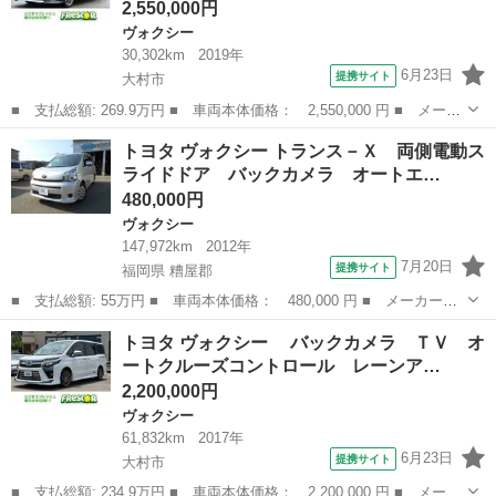
2,550,000円
ヴォクシー
30,302km
2019年
6月23日
提携サイト
大村市
■ 支払総額: 269.9万円 ■ 車両本体価格： 2,550,000 円 ■ メーカ
ー名： トヨタ ■ 車種名： ヴォクシー ■ グレード名： ＺＳ
長崎
大村市
ヴォクシー
トヨタ ヴォクシー トランス－Ｘ 両側電動ス
煌ＩＩ ドライブレコーダー ＥＴＣ バックカメラ ナビ ＴＶ
ライドドア バックカメラ オートエ…
レーンア...
480,000円
ヴォクシー
147,972km
2012年
7月20日
提携サイト
福岡県 糟屋郡
■ 支払総額: 55万円 ■ 車両本体価格： 480,000 円 ■ メーカー
名： トヨタ ■ 車種名： ヴォクシー ■ グレード名： トランス
福岡
糟屋郡
ヴォクシー
トヨタ ヴォクシー バックカメラ ＴＶ オ
－Ｘ 両側電動スライドドア バックカメラ オートエアコン ドア
ートクルーズコントロール レーンア…
ミラーウインカー...
2,200,000円
ヴォクシー
61,832km
2017年
6月23日
提携サイト
大村市
■ 支払総額: 234.9万円 ■ 車両本体価格： 2,200,000 円 ■ メーカ