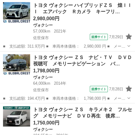
名： トヨタ ■ 車種名： ヴォクシー ■ グレード名： トランス
熊本
熊本市
ヴォクシー
トヨタ ヴォクシー ハイブリッドＺＳ 煌ＩＩ
－Ｘ 二列シート５人乗り ナビ ＴＶ ＣＤ ＤＶＤ Ｂｌｕｅｔ
Ｉ エアバック Ｒカメラ キーフリ…
ｏｏｔｈオーディ...
2,980,000円
ヴォクシー
57,000km
2021年
7月29日
提携サイト
佐世保市
■ 支払総額: 311.9万円 ■ 車両本体価格： 2,980,000 円 ■ メーカ
ー名： トヨタ ■ 車種名： ヴォクシー ■ グレード名： ハイブ
長崎
佐世保市
ヴォクシー
トヨタ ヴォクシー ＺＳ ナビ・ＴＶ ＤＶＤ
リッドＺＳ 煌ＩＩＩ エアバック Ｒカメラ キーフリー オート
視聴可 メモリーナビゲーション バ…
クルーズ...
1,798,000円
ヴォクシー
64,000km
2014年
7月28日
提携サイト
佐世保市
■ 支払総額: 194.4万円 ■ 車両本体価格： 1,798,000 円 ■ メーカ
ー名： トヨタ ■ 車種名： ヴォクシー ■ グレード名： ＺＳ
長崎
佐世保市
ヴォクシー
トヨタ ヴォクシー ＺＳ キラメキ２ フルセ
ナビ・ＴＶ ＤＶＤ視聴可 メモリーナビゲーション バックガイド
グ メモリーナビ ＤＶＤ再生 後席…
モニター...
1,750,000円
ヴォクシー