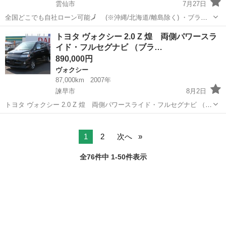
雲仙市
7月27日
全国どこでも自社ローン可能🗾 (※沖縄/北海道/離島除く) ・ブラッ
クリスト入り😞 ・自己破産/債務整理の経験がある😱 ・自営業/個人事
長崎
雲仙市
ヴォクシー
オトロン
トヨタ ヴォクシー 2.0 Z 煌 両側パワースラ
業主😥 ・転職したばかり/勤続年数が短い😭 →ご安心ください！オ
イド・フルセグナビ （ブラ…
ト...
890,000円
ヴォクシー
87,000km
2007年
諫早市
8月2日
トヨタ ヴォクシー 2.0 Z 煌 両側パワースライド・フルセグナビ （ブ
ラック） ミニバン 本体価格 890,000円 支払総額 1,030,000円 年式(初
長崎
諫早市
ヴォクシー
ミニバン
度登録年):2007(H19) 走行距離:8.7万km ...
1
2
次へ
全76件中 1-50件表示