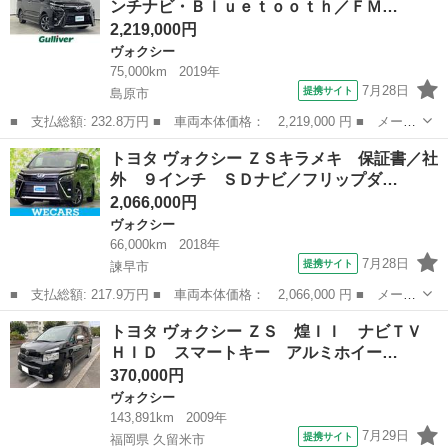
ンチナビ・Ｂｌｕｅｔｏｏｔｈ／ＦＭ…
デジタル...
2,219,000円
ヴォクシー
75,000km
2019年
7月28日
提携サイト
島原市
■ 支払総額: 232.8万円 ■ 車両本体価格： 2,219,000 円 ■ メーカ
ー名： トヨタ ■ 車種名： ヴォクシー ■ グレード名： ＺＳ
長崎
島原市
ヴォクシー
トヨタ ヴォクシー ＺＳキラメキ 保証書／社
煌ＩＩ ☆純正９インチナビ・Ｂｌｕｅｔｏｏｔｈ／ＦＭ／ＡＭ／Ｃ
外 ９インチ ＳＤナビ／フリップダ…
Ｄ／ＤＶ...
2,066,000円
ヴォクシー
66,000km
2018年
7月28日
提携サイト
諫早市
■ 支払総額: 217.9万円 ■ 車両本体価格： 2,066,000 円 ■ メーカ
ー名： トヨタ ■ 車種名： ヴォクシー ■ グレード名： ＺＳキ
長崎
諫早市
ヴォクシー
トヨタ ヴォクシー ＺＳ 煌ＩＩ ナビＴＶ
ラメキ 保証書／社外 ９インチ ＳＤナビ／フリップダウンモニタ
ＨＩＤ スマートキー アルミホイー…
ー 社外...
370,000円
ヴォクシー
143,891km
2009年
7月29日
提携サイト
福岡県 久留米市