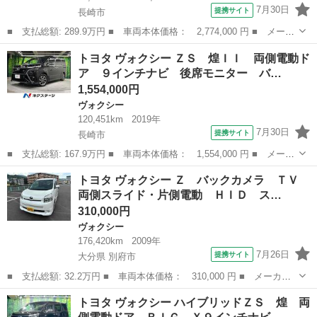
7月30日
提携サイト
長崎市
■ 支払総額: 289.9万円 ■ 車両本体価格： 2,774,000 円 ■ メーカ
ー名： トヨタ ■ 車種名： ヴォクシー ■ グレード名： ＺＳ
長崎
長崎市
ヴォクシー
トヨタ ヴォクシー ＺＳ 煌ＩＩ 両側電動ド
煌ＩＩＩ 後席モニター 両側電動ドア 純正９型ナビ 衝突被害軽
ア ９インチナビ 後席モニター バ…
減システ...
1,554,000円
ヴォクシー
120,451km
2019年
7月30日
提携サイト
長崎市
■ 支払総額: 167.9万円 ■ 車両本体価格： 1,554,000 円 ■ メーカ
ー名： トヨタ ■ 車種名： ヴォクシー ■ グレード名： ＺＳ
長崎
長崎市
ヴォクシー
トヨタ ヴォクシー Ｚ バックカメラ ＴＶ
煌ＩＩ 両側電動ドア ９インチナビ 後席モニター バックカメ
両側スライド・片側電動 ＨＩＤ ス…
ラ 衝突被...
310,000円
ヴォクシー
176,420km
2009年
7月26日
提携サイト
大分県 別府市
■ 支払総額: 32.2万円 ■ 車両本体価格： 310,000 円 ■ メーカー
名： トヨタ ■ 車種名： ヴォクシー ■ グレード名： Ｚ バッ
大分
別府市
ヴォクシー
トヨタ ヴォクシー ハイブリッドＺＳ 煌 両
クカメラ ＴＶ 両側スライド・片側電動 ＨＩＤ スマートキー