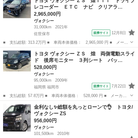
トヨタ ヴォクシー ＺＳ 煌ＩＩＩ ドライブ
正ＳＤナビ・フルセグＴＶ／バックカメラ／ＥＴＣ／両側電動スライ
レコーダー ＥＴＣ ナビ クリアラ…
ドドア／ス...
2,965,000円
ヴォクシー
31,000km
2021年
12月8日
提携サイト
佐世保市
■ 支払総額: 313.2万円 ■ 車両本体価格： 2,965,000 円 ■ メーカ
ー名： トヨタ ■ 車種名： ヴォクシー ■ グレード名： ＺＳ
長崎
佐世保市
ヴォクシー
トヨタ ヴォクシー ＺＳ 煌 両側電動スライ
煌ＩＩＩ ドライブレコーダー ＥＴＣ ナビ クリアランスソナ
ド 後席モニター ３列シート バッ…
ー オート...
528,000円
ヴォクシー
95,000km
2009年
7月22日
提携サイト
福岡県 福岡市
■ 支払総額: 57.8万円 ■ 車両本体価格： 528,000 円 ■ メーカー
名： トヨタ ■ 車種名： ヴォクシー ■ グレード名： ＺＳ
福岡
福岡市
ヴォクシー
金利なし✨総額を丸っとローンで👌 トヨタ/
煌 両側電動スライド 後席モニター ３列シート バックカメラ
ヴォクシー ZS
■ 排気量： ...
956,000円
ヴォクシー
101,500km
2010年