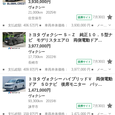
3,930,000円
ヴォクシー
21,000km
2025年
7月30日
提携サイト
佐世保市
■ 支払総額: 406.5万円 ■ 車両本体価格： 3,930,000 円 ■ メーカ
ー名： トヨタ ■ 車種名： ヴォクシー ■ グレード名： ハイブ
長崎
佐世保市
ヴォクシー
トヨタ ヴォクシー Ｓ－Ｚ 純正１０．５型ナ
リッドＳ－Ｚ 左右パワースライドドア 衝突回避 スマートキープ
ビ モデリスタエアロ 両側電動ドア…
ッシュス...
3,977,000円
ヴォクシー
17,730km
2022年
7月30日
提携サイト
長崎市
■ 支払総額: 409.9万円 ■ 車両本体価格： 3,977,000 円 ■ メーカ
ー名： トヨタ ■ 車種名： ヴォクシー ■ グレード名： Ｓ－
長崎
長崎市
ヴォクシー
トヨタ ヴォクシー ハイブリッドＶ 両側電動
Ｚ 純正１０．５型ナビ モデリスタエアロ 両側電動ドア 後席モ
ドア ＳＤナビ 後席モニター バッ…
ニター バ...
1,471,000円
ヴォクシー
93,300km
2015年
7月30日
提携サイト
諫早市
■ 支払総額: 159.9万円 ■ 車両本体価格： 1,471,000 円 ■ メーカ