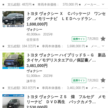
■ 支払総額: 48万円 ■ 車両本体価格： 370,000 円 ■ メーカー
名： トヨタ ■ 車種名： ヴォクシー ■ グレード名： ＺＳ 煌
福岡
久留米市
ヴォクシー
トヨタ ヴォクシー Ｘ Ｃパッケージ ワンセ
ＩＩ ナビＴＶ ＨＩＤ スマートキー アルミホイール ■ 排気
グ メモリーナビ ＬＥＤヘッドラン…
量： 2000c...
1,698,000円
ヴォクシー
40,000km
2015年
7月28日
提携サイト
佐世保市
■ 支払総額: 184.3万円 ■ 車両本体価格： 1,698,000 円 ■ メーカ
ー名： トヨタ ■ 車種名： ヴォクシー ■ グレード名： Ｘ Ｃ
長崎
佐世保市
ヴォクシー
トヨタ ヴォクシー ハイブリッドＳ－Ｇ 新品
パッケージ ワンセグ メモリーナビ ＬＥＤヘッドランプ ３列シ
タイヤ／モデリスタエアロ／保証書／…
ート キ...
3,461,000円
ヴォクシー
51,000km
2023年
7月28日
提携サイト
諫早市
■ 支払総額: 363.9万円 ■ 車両本体価格： 3,461,000 円 ■ メーカ
ー名： トヨタ ■ 車種名： ヴォクシー ■ グレード名： ハイブ
長崎
諫早市
ヴォクシー
トヨタ ヴォクシー ＺＳ 煌 フルセグ メモ
リッドＳ－Ｇ 新品タイヤ／モデリスタエアロ／保証書／ディスプレ
リーナビ ＤＶＤ再生 バックカメラ…
イオーデ...
2,530,000円