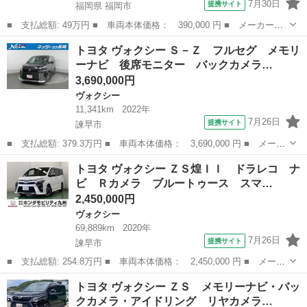
7月30日
提携サイト
福岡県 福岡市
■ 支払総額: 49万円 ■ 車両本体価格： 390,000 円 ■ メーカー
名： トヨタ ■ 車種名： ヴォクシー ■ グレード名： ＺＳ 煌
福岡
福岡市
ヴォクシー
トヨタ ヴォクシー Ｓ－Ｚ フルセグ メモリ
■ 排気量： 2000cc ■ ドア枚数： 5D ■ ミッション： CVT ...
ーナビ 後席モニター バックカメラ…
3,690,000円
ヴォクシー
11,341km
2022年
7月26日
提携サイト
諫早市
■ 支払総額: 379.3万円 ■ 車両本体価格： 3,690,000 円 ■ メーカ
ー名： トヨタ ■ 車種名： ヴォクシー ■ グレード名： Ｓ－
長崎
諫早市
ヴォクシー
トヨタ ヴォクシー ＺＳ煌ＩＩ ドラレコ ナ
Ｚ フルセグ メモリーナビ 後席モニター バックカメラ 衝突被
ビ Ｒカメラ ブルートゥース スマ…
害軽減シス...
2,450,000円
ヴォクシー
69,889km
2020年
7月26日
提携サイト
諫早市
■ 支払総額: 254.8万円 ■ 車両本体価格： 2,450,000 円 ■ メーカ
ー名： トヨタ ■ 車種名： ヴォクシー ■ グレード名： ＺＳ煌
長崎
諫早市
ヴォクシー
トヨタ ヴォクシー ＺＳ メモリーナビ・バッ
ＩＩ ドラレコ ナビ Ｒカメラ ブルートゥース スマートキー・
クカメラ・アイドリング リヤカメラ…
プッシュ...