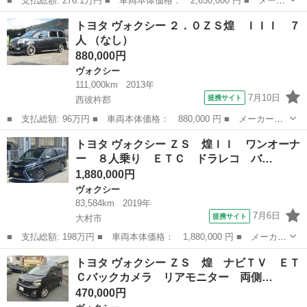
■ 支払総額: 276.1万円 ■ 車両本体価格： 2,650,000 円 ■ メーカ
ー名： トヨタ ■ 車種名： ヴォクシー ■ グレード名： ＺＳ
長崎
佐世保市
ヴォクシー
トヨタ ヴォクシー ２．０ＺＳ煌 ＩＩＩ ７
煌ＩＩＩ フルセグ メモリーナビ ＤＶＤ再生 バックカメラ 衝
人 （なし）
突被害軽...
880,000円
ヴォクシー
111,000km
2013年
7月10日
提携サイト
西彼杵郡
■ 支払総額: 96万円 ■ 車両本体価格： 880,000 円 ■ メーカー
名： トヨタ ■ 車種名： ヴォクシー ■ グレード名： ２．０Ｚ
長崎
西彼杵郡
ヴォクシー
トヨタ ヴォクシー ＺＳ 煌ＩＩ ワンオーナ
Ｓ煌 ＩＩＩ ７人 ■ 排気量： 2000cc ■ ドア枚数： 5D ■ ミ
ー ８人乗り ＥＴＣ ドラレコ バ…
ッ...
1,880,000円
ヴォクシー
83,584km
2019年
7月6日
提携サイト
大村市
■ 支払総額: 198万円 ■ 車両本体価格： 1,880,000 円 ■ メーカー
名： トヨタ ■ 車種名： ヴォクシー ■ グレード名： ＺＳ 煌
長崎
大村市
ヴォクシー
トヨタ ヴォクシー ＺＳ 煌 ナビＴＶ ＥＴ
ＩＩ ワンオーナー ８人乗り ＥＴＣ ドラレコ バックカメラ
Ｃバックカメラ リアモニター 両側…
フリップダ...
470,000円