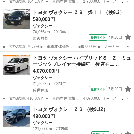
■ 支払総額: 184.1万円 ■ 車両本体価格： 1,730,000 円 ■ メーカ
ー名： トヨタ ■ 車種名： ヴォクシー ■ グレード名： ＺＳ
長崎
西彼杵郡
ヴォクシー
トヨタ ヴォクシー ＺＳ 煌ＩＩ （検9.3）
フルセグ メモリーナビ ＤＶＤ再生 後席モニター バックカメ
590,000円
ラ 衝突被...
ヴォクシー
70,056km
2010年
7月26日
提携サイト
西彼杵郡
■ 支払総額: 70万円 ■ 車両本体価格： 590,000 円 ■ メーカー
名： トヨタ ■ 車種名： ヴォクシー ■ グレード名： ＺＳ 煌
長崎
西彼杵郡
ヴォクシー
トヨタ ヴォクシー ハイブリッドＳ－Ｚ ミュ
ＩＩ ■ 排気量： 2000cc ■ ドア枚数： 5D ■ ミッション：
ージックプレイヤー接続可 後席モニ…
CV...
4,070,000円
ヴォクシー
21,802km
2023年
7月26日
提携サイト
佐世保市
■ 支払総額: 418.8万円 ■ 車両本体価格： 4,070,000 円 ■ メーカ
ー名： トヨタ ■ 車種名： ヴォクシー ■ グレード名： ハイブ
長崎
佐世保市
ヴォクシー
トヨタ ヴォクシー ＺＳ （検9.12）
リッドＳ－Ｚ ミュージックプレイヤー接続可 後席モニター バッ
490,000円
クカメラ...
ヴォクシー
121,000km
2009年