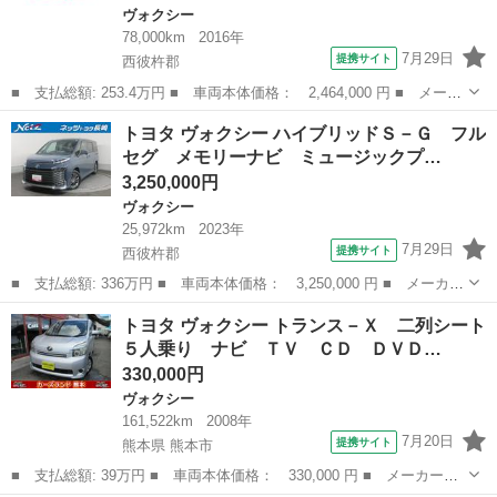
ヴォクシー
78,000km
2016年
7月29日
提携サイト
西彼杵郡
■ 支払総額: 253.4万円 ■ 車両本体価格： 2,464,000 円 ■ メーカ
ー名： トヨタ ■ 車種名： ヴォクシー ■ グレード名： ハイブ
長崎
西彼杵郡
ヴォクシー
トヨタ ヴォクシー ハイブリッドＳ－Ｇ フル
リッドＺＳ 煌ＩＩ ワンオーナー プッシュスタート ドラレコ
セグ メモリーナビ ミュージックプ…
両側パワ...
3,250,000円
ヴォクシー
25,972km
2023年
7月29日
提携サイト
西彼杵郡
■ 支払総額: 336万円 ■ 車両本体価格： 3,250,000 円 ■ メーカー
名： トヨタ ■ 車種名： ヴォクシー ■ グレード名： ハイブリ
長崎
西彼杵郡
ヴォクシー
トヨタ ヴォクシー トランス－Ｘ 二列シート
ッドＳ－Ｇ フルセグ メモリーナビ ミュージックプレイヤー接続
５人乗り ナビ ＴＶ ＣＤ ＤＶＤ…
可 バック...
330,000円
ヴォクシー
161,522km
2008年
7月20日
提携サイト
熊本県 熊本市
■ 支払総額: 39万円 ■ 車両本体価格： 330,000 円 ■ メーカー