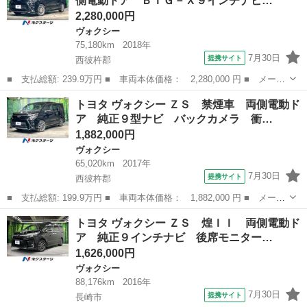
側電動ドア ＢＩＧ－Ｘ９インチナビ…
３列シート ...
2,280,000円
ヴォクシー
75,180km
2018年
7月30日
提携サイト
西彼杵郡
■ 支払総額: 239.9万円 ■ 車両本体価格： 2,280,000 円 ■ メーカ
ー名： トヨタ ■ 車種名： ヴォクシー ■ グレード名： ハイブ
長崎
西彼杵郡
ヴォクシー
トヨタ ヴォクシー ＺＳ 禁煙車 両側電動ド
リッドＺＳ 煌 両側電動ドア ＢＩＧ－Ｘ９インチナビ 後席モニ
ア 純正９型ナビ バックカメラ 衝…
ター バ...
1,882,000円
ヴォクシー
65,020km
2017年
7月30日
提携サイト
西彼杵郡
■ 支払総額: 199.9万円 ■ 車両本体価格： 1,882,000 円 ■ メーカ
ー名： トヨタ ■ 車種名： ヴォクシー ■ グレード名： ＺＳ
長崎
西彼杵郡
ヴォクシー
トヨタ ヴォクシー ＺＳ 煌ＩＩ 両側電動ド
禁煙車 両側電動ドア 純正９型ナビ バックカメラ 衝突被害軽減
ア 純正９インチナビ 後席モニター…
システム...
1,626,000円
ヴォクシー
88,176km
2016年
7月30日
提携サイト
長崎市