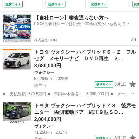
席モニター バック
システム 禁煙車
レーダークルーズ
Ｓ
提携サイト
提携サイト
提携サイト
提
カメラ 衝突被害軽
スマートキー ＬＥ
禁煙車 電動リアゲ
衝
減システム ＥＴ
Ｄヘッド ビルトイ
ート ハーフレザー
ワ
【自社ローン】審査通らない方へ
Ｃ 両側電動スライ
ンＥＴＣ クルコ
シート ドラレコ
ン
IDOMの自社ローンは税金・車検の支払いも含んでいる
ド ＬＥＤヘッドラ
ン 純正１６インチ
コーナーセンサー
フ
ので毎月の支払額は一定
ンプ 乗車定員７
アルミ オートハイ
スマートキー ＥＴ
ー
人 ３列シート
ビーム オートライ
Ｃ２．０ （検9.5）
（検
Ad
株式会社IDOM
（車検整備付）
ト （車検整備付）
トヨタ ヴォクシー ハイブリッドＳ－Ｚ フル
セグ メモリーナビ ＤＶＤ再生 ミ…
3,680,000円
ヴォクシー
52,284km
2022年
8月1日
提携サイト
諫早市
■ 支払総額: 379.5万円 ■ 車両本体価格： 3,680,000 円 ■ メーカ
ー名： トヨタ ■ 車種名： ヴォクシー ■ グレード名： ハイブ
長崎
諫早市
ヴォクシー
トヨタ ヴォクシー ハイブリッドＺＳ 後席モ
リッドＳ－Ｚ フルセグ メモリーナビ ＤＶＤ再生 ミュージック
ニター 両側電動ドア 純正９型ＳＤ…
プレイヤ...
2,004,000円
ヴォクシー
71,250km
2017年
8月1日
提携サイト