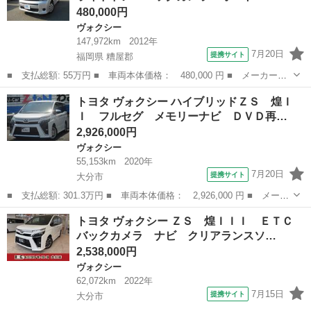
480,000円
ヴォクシー
147,972km
2012年
7月20日
提携サイト
福岡県 糟屋郡
■ 支払総額: 55万円 ■ 車両本体価格： 480,000 円 ■ メーカー
名： トヨタ ■ 車種名： ヴォクシー ■ グレード名： トランス
福岡
糟屋郡
ヴォクシー
トヨタ ヴォクシー ハイブリッドＺＳ 煌Ｉ
－Ｘ 両側電動スライドドア バックカメラ オートエアコン ドア
Ｉ フルセグ メモリーナビ ＤＶＤ再…
ミラーウインカー...
2,926,000円
ヴォクシー
55,153km
2020年
7月20日
提携サイト
大分市
■ 支払総額: 301.3万円 ■ 車両本体価格： 2,926,000 円 ■ メーカ
ー名： トヨタ ■ 車種名： ヴォクシー ■ グレード名： ハイブ
大分
大分市
ヴォクシー
トヨタ ヴォクシー ＺＳ 煌ＩＩＩ ＥＴＣ
リッドＺＳ 煌ＩＩ フルセグ メモリーナビ ＤＶＤ再生 バック
バックカメラ ナビ クリアランスソ…
カメラ ...
2,538,000円
ヴォクシー
62,072km
2022年
7月15日
提携サイト
大分市