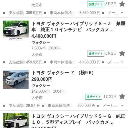
8月2日
提携サイト
大分市
■ 支払総額: 369.9万円 ■ 車両本体価格： 3,569,000 円 ■ メーカ
ー名： トヨタ ■ 車種名： ヴォクシー ■ グレード名： Ｓ－
大分
大分市
ヴォクシー
トヨタ ヴォクシー ハイブリッドＳ－Ｚ 禁煙
Ｚ 純正１０型ディスプレイ バックカメラ 禁煙 両側電動ドア
車 純正１０インチナビ バックカメ…
セーフティ...
4,468,000円
ヴォクシー
7,500km
2026年
8月2日
提携サイト
大分市
■ 支払総額: 459.9万円 ■ 車両本体価格： 4,468,000 円 ■ メーカ
ー名： トヨタ ■ 車種名： ヴォクシー ■ グレード名： ハイブ
大分
大分市
ヴォクシー
トヨタ ヴォクシー Ｚ （検9.6）
リッドＳ－Ｚ 禁煙車 純正１０インチナビ バックカメラ 両側電
290,000円
動スライ...
ヴォクシー
142,000km
2004年
1月31日
提携サイト
大分市
■ 支払総額: 29.9万円 ■ 車両本体価格： 290,000 円 ■ メーカー
名： トヨタ ■ 車種名： ヴォクシー ■ グレード名： Ｚ ■ 排
大分
大分市
ヴォクシー
トヨタ ヴォクシー ハイブリッドＳ－Ｇ 純正
気量： 2000cc ■ ドア枚数： 5D ■ ミッション： コラムAT...
１０．５型ディスプレイ バックカメ…