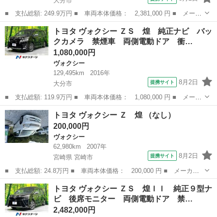
大分市
■ 支払総額: 249.9万円 ■ 車両本体価格： 2,381,000 円 ■ メーカ
ー名： トヨタ ■ 車種名： ヴォクシー ■ グレード名： ＺＳ
大分
大分市
ヴォクシー
トヨタ ヴォクシー ＺＳ 煌 純正ナビ バッ
煌 ＢＩＧ－Ｘ１１型ナビ 後席モニター 両側電動ドア 衝突軽減
クカメラ 禁煙車 両側電動ドア 衝…
装置 ク...
1,080,000円
ヴォクシー
129,495km
2016年
8月2日
提携サイト
大分市
■ 支払総額: 119.9万円 ■ 車両本体価格： 1,080,000 円 ■ メーカ
ー名： トヨタ ■ 車種名： ヴォクシー ■ グレード名： ＺＳ
大分
大分市
ヴォクシー
トヨタ ヴォクシー Ｚ 煌 （なし）
煌 純正ナビ バックカメラ 禁煙車 両側電動ドア 衝突軽減装
200,000円
置 車線逸...
ヴォクシー
62,980km
2007年
8月2日
提携サイト
宮崎県 宮崎市
■ 支払総額: 24.8万円 ■ 車両本体価格： 200,000 円 ■ メーカー
名： トヨタ ■ 車種名： ヴォクシー ■ グレード名： Ｚ 煌
宮崎
宮崎市
ヴォクシー
トヨタ ヴォクシー ＺＳ 煌ＩＩ 純正９型ナ
■ 排気量： 2000cc ■ ドア枚数： 5D ■ ミッション： CVT...
ビ 後席モニター 両側電動ドア 禁…
2,482,000円