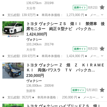
139,675km
2019年
8月2日
提携サイト
大分市
■ 支払総額: 139.9万円 ■ 車両本体価格： 1,273,000 円 ■ メーカ
ー名： トヨタ ■ 車種名： ヴォクシー ■ グレード名： ＺＳ
大分
大分市
ヴォクシー
トヨタ ヴォクシー ＺＳ 煌ＩＩ 禁煙車 後
煌ＩＩ 禁煙車 純正１０型ナビ バックカメラ 両側電動スライド
席モニター 純正９型ナビ バックカ…
ドア セ...
1,424,000円
ヴォクシー
103,240km
2017年
8月2日
提携サイト
大分市
■ 支払総額: 159.9万円 ■ 車両本体価格： 1,424,000 円 ■ メーカ
ー名： トヨタ ■ 車種名： ヴォクシー ■ グレード名： ＺＳ
大分
大分市
ヴォクシー
トヨタ ヴォクシー Ｚ 煌 Ｚ ＫＩＲＡＭＥ
煌ＩＩ 禁煙車 後席モニター 純正９型ナビ バックカメラ 両側
ＫＩ 両側パワスラ ＴＶ バックカ…
電動スラ...
230,000円
ヴォクシー
136,000km
2005年
5月18日
提携サイト
別府市
■ 支払総額: 35万円 ■ 車両本体価格： 230,000 円 ■ メーカー
名： トヨタ ■ 車種名： ヴォクシー ■ グレード名： Ｚ 煌
大分
別府市
ヴォクシー
トヨタ ヴォクシー ハイブリッドＺＳ 煌Ｉ
Ｚ ＫＩＲＡＭＥＫＩ 両側パワスラ ＴＶ バックカメラ ＥＴ