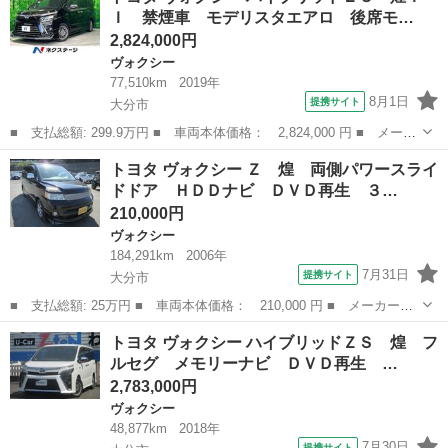
Ｉ 禁煙車 モデリスタエアロ 後席モ…
Ｃ デンカク シー...
2,824,000円
ヴォクシー
77,510km
2019年
8月1日
提携サイト
大分市
■ 支払総額: 299.9万円 ■ 車両本体価格： 2,824,000 円 ■ メーカ
ー名： トヨタ ■ 車種名： ヴォクシー ■ グレード名： ハイブ
大分
大分市
ヴォクシー
トヨタ ヴォクシー Ｚ 煌 両側パワースライ
リッドＺＳ 煌ＩＩ 禁煙車 モデリスタエアロ 後席モニター 純
ドドア ＨＤＤナビ ＤＶＤ再生 ３…
正１０．...
210,000円
ヴォクシー
184,291km
2006年
7月31日
提携サイト
大分市
■ 支払総額: 25万円 ■ 車両本体価格： 210,000 円 ■ メーカー
名： トヨタ ■ 車種名： ヴォクシー ■ グレード名： Ｚ 煌
大分
大分市
ヴォクシー
トヨタ ヴォクシー ハイブリッドＺＳ 煌 フ
両側パワースライドドア ＨＤＤナビ ＤＶＤ再生 ３列シート ダ
ルセグ メモリーナビ ＤＶＤ再生 …
ブルエアコン Ａ...
2,783,000円
ヴォクシー
48,877km
2018年
7月30日
提携サイト