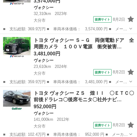
3,574,000円
ヴォクシー
32,310km
2023年
8月2日
提携サイト
大分市
■ 支払総額: 369.9万円 ■ 車両本体価格： 3,574,000 円 ■ メーカ
ー名： トヨタ ■ 車種名： ヴォクシー ■ グレード名： ハイブ
大分
大分市
ヴォクシー
トヨタ ヴォクシー Ｓ－Ｇ 両側電動ドア 全
リッドＳ－Ｇ 純正１０．５型ディスプレイ バックカメラ 禁煙
周囲カメラ １００Ｖ電源 衝突被害…
車 両側電...
3,481,000円
ヴォクシー
23,610km
2024年
8月2日
提携サイト
大分市
■ 支払総額: 359.9万円 ■ 車両本体価格： 3,481,000 円 ■ メーカ
ー名： トヨタ ■ 車種名： ヴォクシー ■ グレード名： Ｓ－
大分
大分市
ヴォクシー
トヨタ ヴォクシー ＺＳ 煌ＩＩ 〇ＥＴＣ〇
Ｇ 両側電動ドア 全周囲カメラ １００Ｖ電源 衝突被害軽減シス
前後ドラレコ〇後席モニタ〇社外ナビ…
テム レー...
952,000円
ヴォクシー
141,000km
2012年
8月2日
提携サイト
大分市
■ 支払総額: 102.4万円 ■ 車両本体価格： 952,000 円 ■ メーカー