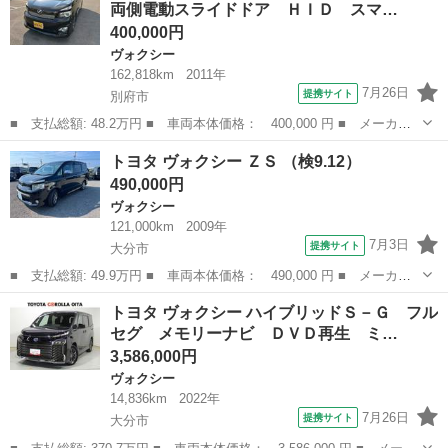
両側電動スライドドア ＨＩＤ スマ…
１０イン...
400,000円
ヴォクシー
162,818km
2011年
7月26日
提携サイト
別府市
■ 支払総額: 48.2万円 ■ 車両本体価格： 400,000 円 ■ メーカー
名： トヨタ ■ 車種名： ヴォクシー ■ グレード名： ＺＳ
大分
別府市
ヴォクシー
トヨタ ヴォクシー ＺＳ （検9.12）
煌 ＥＴＣ ＴＶ 両側電動スライドドア ＨＩＤ スマートキー
490,000円
３列シート フ...
ヴォクシー
121,000km
2009年
7月3日
提携サイト
大分市
■ 支払総額: 49.9万円 ■ 車両本体価格： 490,000 円 ■ メーカー
名： トヨタ ■ 車種名： ヴォクシー ■ グレード名： ＺＳ ■
大分
大分市
ヴォクシー
トヨタ ヴォクシー ハイブリッドＳ－Ｇ フル
排気量： 2000cc ■ ドア枚数： 5D ■ ミッション： CVT ...
セグ メモリーナビ ＤＶＤ再生 ミ…
3,586,000円
ヴォクシー
14,836km
2022年
7月26日
提携サイト
大分市