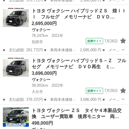
■ 支払総額: 370.7万円 ■ 車両本体価格： 3,586,000 円 ■ メーカ
ー名： トヨタ ■ 車種名： ヴォクシー ■ グレード名： ハイブ
大分
大分市
ヴォクシー
トヨタ ヴォクシー ハイブリッドＺＳ 煌ＩＩ
リッドＳ－Ｇ フルセグ メモリーナビ ＤＶＤ再生 ミュージック
Ｉ フルセグ メモリーナビ ＤＶＤ…
プレイヤ...
2,695,000円
ヴォクシー
78,247km
2021年
7月26日
提携サイト
別府市
■ 支払総額: 281.7万円 ■ 車両本体価格： 2,695,000 円 ■ メーカ
ー名： トヨタ ■ 車種名： ヴォクシー ■ グレード名： ハイブ
大分
別府市
ヴォクシー
トヨタ ヴォクシー ハイブリッドＳ－Ｚ フル
リッドＺＳ 煌ＩＩＩ フルセグ メモリーナビ ＤＶＤ再生 後席
セグ メモリーナビ ＤＶＤ再生 ミ…
モニター...
3,696,000円
ヴォクシー
38,001km
2022年
7月26日
提携サイト
大分市
■ 支払総額: 378.3万円 ■ 車両本体価格： 3,696,000 円 ■ メーカ
ー名： トヨタ ■ 車種名： ヴォクシー ■ グレード名： ハイブ
大分
大分市
ヴォクシー
トヨタ ヴォクシー ＺＳ タイヤ４本新品交
リッドＳ－Ｚ フルセグ メモリーナビ ＤＶＤ再生 ミュージック
換 ユーザー買取車 後席モニター 両…
プレイヤ...
498,000円