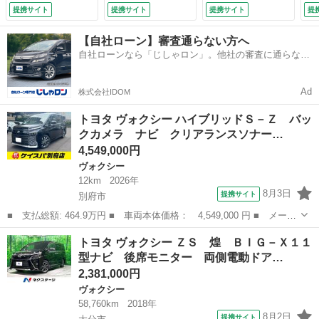
レーンアシスト パ
ロール ＬＥＤヘッ
トマチックハイビー
提携サイト
提携サイト
提携サイト
提
ークアシスト 衝突
ド／フォグ ドラレ
ム フルセグ Ｂｌ
被害軽減システム
コ フルセグ Ｂｌ
ｕｅｔｏｏｔｈ再
【自社ローン】審査通らない方へ
両側電動スライドド
ｕｅｔｏｏｔｈ再
生 ＥＴＣ スマー
自社ローンなら「じしゃロン」。他社の審査に通らなか
ア オートマチック
生 ＥＴＣ スマー
トキー アイドリン
った方も
ハイビーム オート
トキー 電動格納ミ
グストップ 電動格
ライト （検11.3）
ラー （検9.2）
納ミラー （検9.4）
Ad
株式会社IDOM
トヨタ ヴォクシー ハイブリッドＳ－Ｚ バッ
クカメラ ナビ クリアランスソナー…
4,549,000円
ヴォクシー
12km
2026年
8月3日
提携サイト
別府市
■ 支払総額: 464.9万円 ■ 車両本体価格： 4,549,000 円 ■ メーカ
ー名： トヨタ ■ 車種名： ヴォクシー ■ グレード名： ハイブ
大分
別府市
ヴォクシー
トヨタ ヴォクシー ＺＳ 煌 ＢＩＧ－Ｘ１１
リッドＳ－Ｚ バックカメラ ナビ クリアランスソナー オートク
型ナビ 後席モニター 両側電動ドア…
ルーズコ...
2,381,000円
ヴォクシー
58,760km
2018年
8月2日
提携サイト