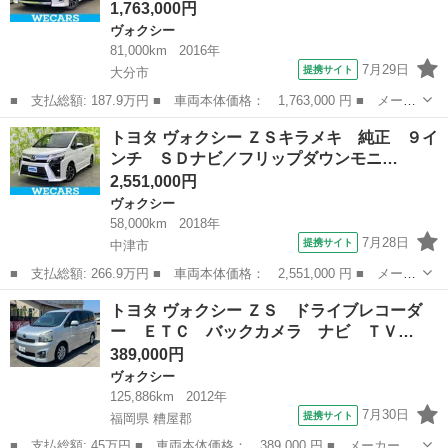
1,763,000円
ヴォクシー
81,000km
2016年
7月29日
提携サイト
大分市
■ 支払総額: 187.9万円 ■ 車両本体価格： 1,763,000 円 ■ メーカ
ー名： トヨタ ■ 車種名： ヴォクシー ■ グレード名： ＺＳキ
大分
大分市
ヴォクシー
トヨタ ヴォクシー ＺＳキラメキ 純正 ９イ
ラメキ２ 新品タイヤ／保証書／社外 １０インチ ＳＤナビ／トヨ
ンチ ＳＤナビ／フリップダウンモニ…
タセーフ...
2,551,000円
ヴォクシー
58,000km
2018年
7月28日
提携サイト
中津市
■ 支払総額: 266.9万円 ■ 車両本体価格： 2,551,000 円 ■ メーカ
ー名： トヨタ ■ 車種名： ヴォクシー ■ グレード名： ＺＳキ
大分
中津市
ヴォクシー
トヨタ ヴォクシー ＺＳ ドライブレコーダ
ラメキ 純正 ９インチ ＳＤナビ／フリップダウンモニター 純
ー ＥＴＣ バックカメラ ナビ ＴＶ…
正 １２．...
389,000円
ヴォクシー
125,886km
2012年
7月30日
提携サイト
福岡県 糟屋郡
■ 支払総額: 45万円 ■ 車両本体価格： 389,000 円 ■ メーカー