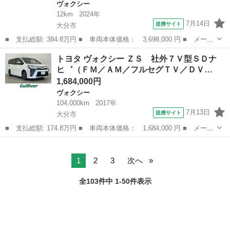
ヴォクシー
12km
2024年
7月14日
提携サイト
大分市
■ 支払総額: 384.8万円 ■ 車両本体価格： 3,698,000 円 ■ メーカ
ー名： トヨタ ■ 車種名： ヴォクシー ■ グレード名： Ｓ－
大分
大分市
ヴォクシー
トヨタ ヴォクシー ＺＳ 社外７Ｖ型ＳＤナ
Ｚ 登録済み未使用車 バックカメラ ナビ クリアランスソナー
ヒ゛（ＦＭ／ＡＭ／フルセグＴＶ／ＤＶ…
オートクル...
1,684,000円
ヴォクシー
104,000km
2017年
7月13日
提携サイト
大分市
■ 支払総額: 174.8万円 ■ 車両本体価格： 1,684,000 円 ■ メーカ
ー名： トヨタ ■ 車種名： ヴォクシー ■ グレード名： ＺＳ
大分
大分市
ヴォクシー
社外７Ｖ型ＳＤナヒ゛（ＦＭ／ＡＭ／フルセグＴＶ／ＤＶＤ／ＣＤ／
ＳＤ／Ｂ...
1
2
3
次へ
全103件中 1-50件表示