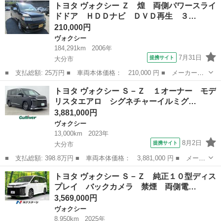
大分
大分市
ヴォクシー
トヨタ ヴォクシー Ｚ 煌 両側パワースライ
リッドＳ－Ｚ 純正１０型ディスプレイ バックカメラ 禁煙車 両
ドドア ＨＤＤナビ ＤＶＤ再生 ３…
側電動ド...
210,000円
ヴォクシー
184,291km
2006年
7月31日
提携サイト
大分市
■ 支払総額: 25万円 ■ 車両本体価格： 210,000 円 ■ メーカー
名： トヨタ ■ 車種名： ヴォクシー ■ グレード名： Ｚ 煌
大分
大分市
ヴォクシー
トヨタ ヴォクシー Ｓ－Ｚ １オーナー モデ
両側パワースライドドア ＨＤＤナビ ＤＶＤ再生 ３列シート ダ
リスタエアロ シグネチャーイルミグ…
ブルエアコン Ａ...
3,881,000円
ヴォクシー
13,000km
2023年
8月2日
提携サイト
大分市
■ 支払総額: 398.8万円 ■ 車両本体価格： 3,881,000 円 ■ メーカ
ー名： トヨタ ■ 車種名： ヴォクシー ■ グレード名： Ｓ－
大分
大分市
ヴォクシー
トヨタ ヴォクシー Ｓ－Ｚ 純正１０型ディス
Ｚ １オーナー モデリスタエアロ シグネチャーイルミグリル 衝
プレイ バックカメラ 禁煙 両側電…
突軽減 Ａ...
3,569,000円
ヴォクシー
8,950km
2025年