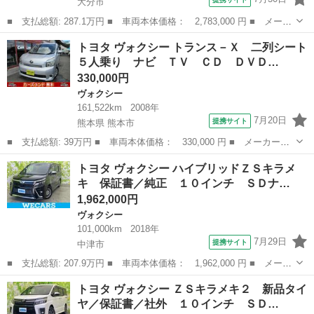
大分市
■ 支払総額: 287.1万円 ■ 車両本体価格： 2,783,000 円 ■ メーカ
ー名： トヨタ ■ 車種名： ヴォクシー ■ グレード名： ハイブ
大分
大分市
ヴォクシー
トヨタ ヴォクシー トランス－Ｘ 二列シート
リッドＺＳ 煌 フルセグ メモリーナビ ＤＶＤ再生 バックカメ
５人乗り ナビ ＴＶ ＣＤ ＤＶＤ…
ラ 衝突...
330,000円
ヴォクシー
161,522km
2008年
7月20日
提携サイト
熊本県 熊本市
■ 支払総額: 39万円 ■ 車両本体価格： 330,000 円 ■ メーカー
名： トヨタ ■ 車種名： ヴォクシー ■ グレード名： トランス
熊本
熊本市
ヴォクシー
トヨタ ヴォクシー ハイブリッドＺＳキラメ
－Ｘ 二列シート５人乗り ナビ ＴＶ ＣＤ ＤＶＤ Ｂｌｕｅｔ
キ 保証書／純正 １０インチ ＳＤナ…
ｏｏｔｈオーディ...
1,962,000円
ヴォクシー
101,000km
2018年
7月29日
提携サイト
中津市
■ 支払総額: 207.9万円 ■ 車両本体価格： 1,962,000 円 ■ メーカ
ー名： トヨタ ■ 車種名： ヴォクシー ■ グレード名： ハイブ
大分
中津市
ヴォクシー
トヨタ ヴォクシー ＺＳキラメキ２ 新品タイ
リッドＺＳキラメキ 保証書／純正 １０インチ ＳＤナビ／衝突安
ヤ／保証書／社外 １０インチ ＳＤ…
全装置／...