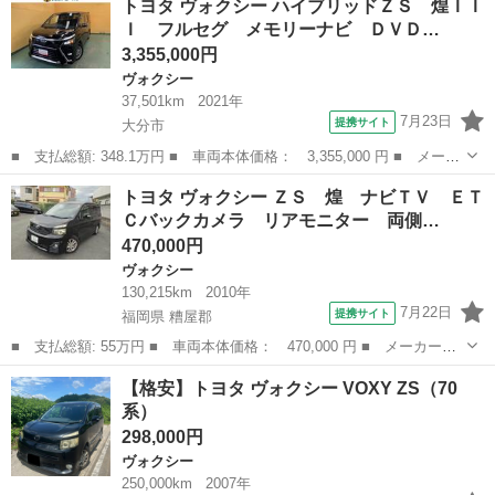
トヨタ ヴォクシー ハイブリッドＺＳ 煌ＩＩ
煌ＩＩＩ フルセグ メモリーナビ ＤＶＤ再生 後席モニター バ
Ｉ フルセグ メモリーナビ ＤＶＤ…
ックカメ...
3,355,000円
ヴォクシー
37,501km
2021年
7月23日
提携サイト
大分市
■ 支払総額: 348.1万円 ■ 車両本体価格： 3,355,000 円 ■ メーカ
ー名： トヨタ ■ 車種名： ヴォクシー ■ グレード名： ハイブ
大分
大分市
ヴォクシー
トヨタ ヴォクシー ＺＳ 煌 ナビＴＶ ＥＴ
リッドＺＳ 煌ＩＩＩ フルセグ メモリーナビ ＤＶＤ再生 ミュ
Ｃバックカメラ リアモニター 両側…
ージック...
470,000円
ヴォクシー
130,215km
2010年
7月22日
提携サイト
福岡県 糟屋郡
■ 支払総額: 55万円 ■ 車両本体価格： 470,000 円 ■ メーカー
名： トヨタ ■ 車種名： ヴォクシー ■ グレード名： ＺＳ
福岡
糟屋郡
ヴォクシー
【格安】トヨタ ヴォクシー VOXY ZS（70
煌 ナビＴＶ ＥＴＣバックカメラ リアモニター 両側パワースラ
系）
イドドア Ｂｌｕｅ...
298,000円
ヴォクシー
250,000km
2007年