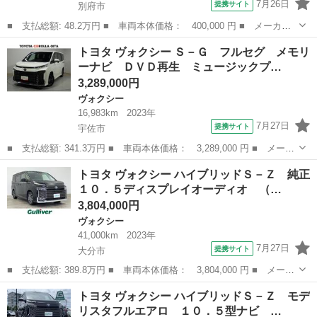
7月26日
提携サイト
別府市
■ 支払総額: 48.2万円 ■ 車両本体価格： 400,000 円 ■ メーカー
名： トヨタ ■ 車種名： ヴォクシー ■ グレード名： ＺＳ
大分
別府市
ヴォクシー
トヨタ ヴォクシー Ｓ－Ｇ フルセグ メモリ
煌 ＥＴＣ ＴＶ 両側電動スライドドア ＨＩＤ スマートキー
ーナビ ＤＶＤ再生 ミュージックプ…
３列シート フ...
3,289,000円
ヴォクシー
16,983km
2023年
7月27日
提携サイト
宇佐市
■ 支払総額: 341.3万円 ■ 車両本体価格： 3,289,000 円 ■ メーカ
ー名： トヨタ ■ 車種名： ヴォクシー ■ グレード名： Ｓ－
大分
宇佐市
ヴォクシー
トヨタ ヴォクシー ハイブリッドＳ－Ｚ 純正
Ｇ フルセグ メモリーナビ ＤＶＤ再生 ミュージックプレイヤー
１０．５ディスプレイオーディオ （…
接続可 バ...
3,804,000円
ヴォクシー
41,000km
2023年
7月27日
提携サイト
大分市
■ 支払総額: 389.8万円 ■ 車両本体価格： 3,804,000 円 ■ メーカ
ー名： トヨタ ■ 車種名： ヴォクシー ■ グレード名： ハイブ
大分
大分市
ヴォクシー
トヨタ ヴォクシー ハイブリッドＳ－Ｚ モデ
リッドＳ－Ｚ 純正１０．５ディスプレイオーディオ （ナビ／ＣＤ
リスタフルエアロ １０．５型ナビ …
／ＤＶＤ...