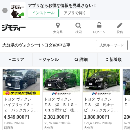
アプリならお得な情報を見逃さない！
インストール
アプリで開く
大分県
検索
ログイン
投稿
大分県のヴォクシー(トヨタ)の中古車
人気キーワード
エリア
ジャンル
詳細
新着順
トヨタ ヴォクシー
トヨタ ヴォクシー
トヨタ ヴォクシー
ト
ハイブリッドＳ－
ＺＳ 煌 ＢＩＧ－
ＺＳ 煌 純正ナ
Ｚ
Ｚ バックカメラ
Ｘ１１型ナビ 後席
ビ バックカメラ
ナビ クリアランス
モニター 両側電動
禁煙車 両側電動ド
4,549,000円
2,381,000円
1,080,000円
20
ソナー オートクル
ドア 衝突軽減装
ア 衝突軽減装置
12km / 2026年
58,760km / 2018年
129,495km / 2016年
62,
ーズコントロール
置 クルーズコント
車線逸脱警報 オー
別府市
大分市
大分市
宮崎