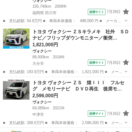
ヴォクシー
155,740km
2009年
7月28日
提携サイト
福岡県 田川市
■ 支払総額: 54.8万円 ■ 車両本体価格： 498,000 円 ■ メーカー
名： トヨタ ■ 車種名： ヴォクシー ■ グレード名： ＺＳ タ
福岡
田川市
ヴォクシー
トヨタ ヴォクシー ＺＳキラメキ 社外 ＳＤ
イヤ４本新品交換 ユーザー買取車 後席モニター 両側パワースラ
ナビ／フリップダウンモニター／衝突…
イドドア Ｂ...
1,821,000円
ヴォクシー
89,000km
2018年
7月26日
提携サイト
大分市
■ 支払総額: 193.9万円 ■ 車両本体価格： 1,821,000 円 ■ メーカ
ー名： トヨタ ■ 車種名： ヴォクシー ■ グレード名： ＺＳキ
大分
大分市
ヴォクシー
トヨタ ヴォクシー ＺＳ 煌ＩＩＩ フルセ
ラメキ 社外 ＳＤナビ／フリップダウンモニター／衝突安全装置／
グ メモリーナビ ＤＶＤ再生 後席モ…
両側電動...
2,596,000円
ヴォクシー
69,085km
2021年
7月26日
提携サイト
中津市
■ 支払総額: 268.6万円 ■ 車両本体価格： 2,596,000 円 ■ メーカ
ー名： トヨタ ■ 車種名： ヴォクシー ■ グレード名： ＺＳ
大分
中津市
ヴォクシー