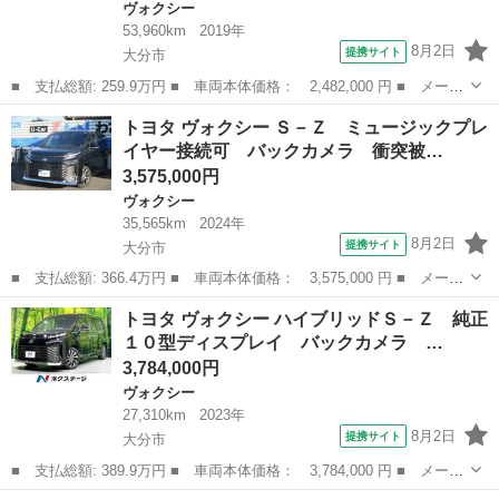
ヴォクシー
53,960km
2019年
8月2日
提携サイト
大分市
■ 支払総額: 259.9万円 ■ 車両本体価格： 2,482,000 円 ■ メーカ
ー名： トヨタ ■ 車種名： ヴォクシー ■ グレード名： ＺＳ
大分
大分市
ヴォクシー
トヨタ ヴォクシー Ｓ－Ｚ ミュージックプレ
煌ＩＩ 純正９型ナビ 後席モニター 両側電動ドア 禁煙車 衝突
イヤー接続可 バックカメラ 衝突被…
軽減装置...
3,575,000円
ヴォクシー
35,565km
2024年
8月2日
提携サイト
大分市
■ 支払総額: 366.4万円 ■ 車両本体価格： 3,575,000 円 ■ メーカ
ー名： トヨタ ■ 車種名： ヴォクシー ■ グレード名： Ｓ－
大分
大分市
ヴォクシー
トヨタ ヴォクシー ハイブリッドＳ－Ｚ 純正
Ｚ ミュージックプレイヤー接続可 バックカメラ 衝突被害軽減シ
１０型ディスプレイ バックカメラ …
ステム Ｅ...
3,784,000円
ヴォクシー
27,310km
2023年
8月2日
提携サイト
大分市
■ 支払総額: 389.9万円 ■ 車両本体価格： 3,784,000 円 ■ メーカ
ー名： トヨタ ■ 車種名： ヴォクシー ■ グレード名： ハイブ