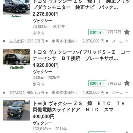
トヨタ ヴォクシー ＺＳ 煌ＩＩ 純正フリッ
純正ナビ／バックカメラ／ＥＴＣ／両側パワスラ ＢＴ接続 リヤカ
プダウンモニター 純正ナビ バック…
メラ Ｄ...
2,276,000円
ヴォクシー
76,000km
2019年
7月27日
提携サイト
中津市
■ 支払総額: 233.8万円 ■ 車両本体価格： 2,276,000 円 ■ メーカ
ー名： トヨタ ■ 車種名： ヴォクシー ■ グレード名： ＺＳ
大分
中津市
ヴォクシー
トヨタ ヴォクシー ハイブリッドＳ－Ｚ コー
煌ＩＩ 純正フリップダウンモニター 純正ナビ バックカメラ 両
ナーセンサ ＢＴ接続 ブレーキサポ…
側電動ス...
4,920,000円
ヴォクシー
300km
2025年
7月27日
提携サイト
別府市
■ 支払総額: 499.7万円 ■ 車両本体価格： 4,920,000 円 ■ メーカ
ー名： トヨタ ■ 車種名： ヴォクシー ■ グレード名： ハイブ
大分
別府市
ヴォクシー
トヨタ ヴォクシー ＺＳ 煌 ＥＴＣ ＴＶ
リッドＳ－Ｚ コーナーセンサ ＢＴ接続 ブレーキサポート 車線
両側電動スライドドア ＨＩＤ スマ…
逸脱警報...
400,000円
ヴォクシー
162,818km
2011年