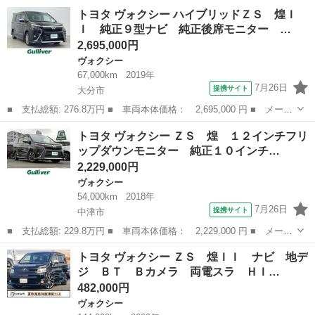
名： トヨタ ■ 車種名： ヴォクシー ■ グレード名： Ｚ バッ
大分
別府市
ヴォクシー
トヨタ ヴォクシー ハイブリッドＺＳ 煌Ｉ
クカメラ ＴＶ 両側スライド・片側電動 ＨＩＤ スマートキー
Ｉ 純正９型ナビ 純正後席モニター …
３列シート ...
2,695,000円
ヴォクシー
67,000km
2019年
7月26日
提携サイト
大分市
■ 支払総額: 276.8万円 ■ 車両本体価格： 2,695,000 円 ■ メーカ
ー名： トヨタ ■ 車種名： ヴォクシー ■ グレード名： ハイブ
大分
大分市
ヴォクシー
トヨタ ヴォクシー ＺＳ 煌 １２インチフリ
リッドＺＳ 煌ＩＩ 純正９型ナビ 純正後席モニター フルセグＴ
ップダウンモニター 純正１０インチ…
Ｖ Ｂｌ...
2,229,000円
ヴォクシー
54,000km
2018年
7月26日
提携サイト
中津市
■ 支払総額: 229.8万円 ■ 車両本体価格： 2,229,000 円 ■ メーカ
ー名： トヨタ ■ 車種名： ヴォクシー ■ グレード名： ＺＳ
大分
中津市
ヴォクシー
トヨタ ヴォクシー ＺＳ 煌ＩＩ ナビ 地デ
煌 １２インチフリップダウンモニター 純正１０インチナビ 両側
ジ ＢＴ Ｂカメラ 両電スラ ＨＩ…
電動スラ...
482,000円
ヴォクシー