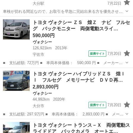
大分駅
7月22日
車検が切れる間近なので、お取引を早急に完結出来る方を優先させて
いただきます。それまでに買い手が見つからなければ、業者さんに出
大分
大分市
大分駅
ヴォクシー
トヨタ ヴォクシー ＺＳ 煌Ｚ ナビ フルセ
します。 【車名】トヨタ ヴォクシー ZS（70系） 【年式】2007年式
グ バックモニター 両側電動スライ…
（初度登録：平成19年1...
590,000円
ヴォクシー
126,921km
2013年
7月20日
提携サイト
宇佐市
■ 支払総額: 72万円 ■ 車両本体価格： 590,000 円 ■ メーカー
名： トヨタ ■ 車種名： ヴォクシー ■ グレード名： ＺＳ 煌
大分
宇佐市
ヴォクシー
トヨタ ヴォクシー ハイブリッドＺＳ 煌Ｉ
Ｚ ナビ フルセグ バックモニター 両側電動スライドドア ＥＴ
Ｉ フルセグ メモリーナビ ＤＶＤ再…
Ｃ オートエアコ...
2,893,000円
ヴォクシー
44,992km
2020年
7月20日
提携サイト
大分市
■ 支払総額: 297.9万円 ■ 車両本体価格： 2,893,000 円 ■ メーカ
ー名： トヨタ ■ 車種名： ヴォクシー ■ グレード名： ハイブ
大分
大分市
ヴォクシー
トヨタ ヴォクシー トランス－Ｘ 両側電動ス
リッドＺＳ 煌ＩＩ フルセグ メモリーナビ ＤＶＤ再生 後席モ
ライドドア バックカメラ オートエ…
ニター ...