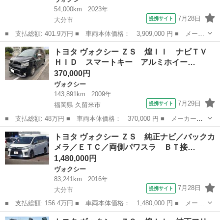
54,000km
2023年
7月28日
提携サイト
大分市
■ 支払総額: 401.9万円 ■ 車両本体価格： 3,909,000 円 ■ メーカ
ー名： トヨタ ■ 車種名： ヴォクシー ■ グレード名： ４ＷＤ
大分
大分市
ヴォクシー
トヨタ ヴォクシー ＺＳ 煌ＩＩ ナビＴＶ
ハイブリッドＳ－Ｚ 新品タイヤ／保証書／ディスプレイオーディオ
ＨＩＤ スマートキー アルミホイー…
＋ナビ１...
370,000円
ヴォクシー
143,891km
2009年
7月29日
提携サイト
福岡県 久留米市
■ 支払総額: 48万円 ■ 車両本体価格： 370,000 円 ■ メーカー
名： トヨタ ■ 車種名： ヴォクシー ■ グレード名： ＺＳ 煌
福岡
久留米市
ヴォクシー
トヨタ ヴォクシー ＺＳ 純正ナビ／バックカ
ＩＩ ナビＴＶ ＨＩＤ スマートキー アルミホイール ■ 排気
メラ／ＥＴＣ／両側パワスラ ＢＴ接…
量： 2000c...
1,480,000円
ヴォクシー
83,241km
2016年
7月28日
提携サイト
大分市
■ 支払総額: 156.4万円 ■ 車両本体価格： 1,480,000 円 ■ メーカ
ー名： トヨタ ■ 車種名： ヴォクシー ■ グレード名： ＺＳ
大分
大分市
ヴォクシー