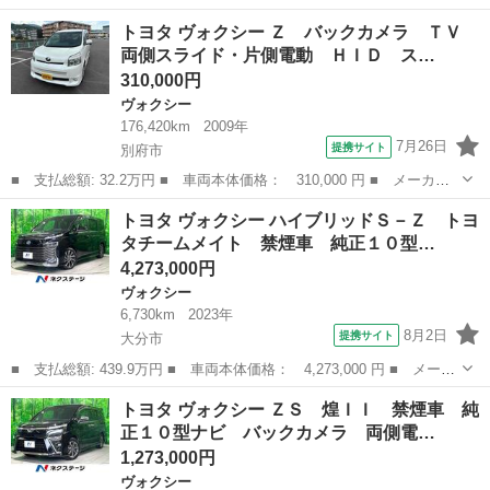
名： トヨタ ■ 車種名： ヴォクシー ■ グレード名： ＺＳ 煌
大分
大分市
ヴォクシー
トヨタ ヴォクシー Ｚ バックカメラ ＴＶ
ＩＩ 〇ＥＴＣ〇前後ドラレコ〇後席モニタ〇社外ナビ〇バックカメ
両側スライド・片側電動 ＨＩＤ ス…
ラ〇両側Ｐ...
310,000円
ヴォクシー
176,420km
2009年
7月26日
提携サイト
別府市
■ 支払総額: 32.2万円 ■ 車両本体価格： 310,000 円 ■ メーカー
名： トヨタ ■ 車種名： ヴォクシー ■ グレード名： Ｚ バッ
大分
別府市
ヴォクシー
トヨタ ヴォクシー ハイブリッドＳ－Ｚ トヨ
クカメラ ＴＶ 両側スライド・片側電動 ＨＩＤ スマートキー
タチームメイト 禁煙車 純正１０型…
３列シート ...
4,273,000円
ヴォクシー
6,730km
2023年
8月2日
提携サイト
大分市
■ 支払総額: 439.9万円 ■ 車両本体価格： 4,273,000 円 ■ メーカ
ー名： トヨタ ■ 車種名： ヴォクシー ■ グレード名： ハイブ
大分
大分市
ヴォクシー
トヨタ ヴォクシー ＺＳ 煌ＩＩ 禁煙車 純
リッドＳ－Ｚ トヨタチームメイト 禁煙車 純正１０型ナビ 全周
正１０型ナビ バックカメラ 両側電…
囲カメラ...
1,273,000円
ヴォクシー