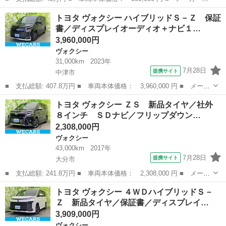
名： トヨタ ■ 車種名： ヴォクシー ■ グレード名： ＺＳ ド
福岡
糟屋郡
ヴォクシー
トヨタ ヴォクシー ハイブリッドＳ－Ｚ 保証
ライブレコーダー ＥＴＣ バックカメラ ナビ ＴＶ 両側スライ
書／ディスプレイオーディオ＋ナビ１…
ド・片側電動 オ...
3,960,000円
ヴォクシー
31,000km
2023年
7月28日
提携サイト
中津市
■ 支払総額: 407.8万円 ■ 車両本体価格： 3,960,000 円 ■ メーカ
ー名： トヨタ ■ 車種名： ヴォクシー ■ グレード名： ハイブ
大分
中津市
ヴォクシー
トヨタ ヴォクシー ＺＳ 新品タイヤ／社外
リッドＳ－Ｚ 保証書／ディスプレイオーディオ＋ナビ１０インチ／
８インチ ＳＤナビ／フリップダウン…
フリップ...
2,308,000円
ヴォクシー
43,000km
2017年
7月28日
提携サイト
大分市
■ 支払総額: 241.8万円 ■ 車両本体価格： 2,308,000 円 ■ メーカ
ー名： トヨタ ■ 車種名： ヴォクシー ■ グレード名： ＺＳ
大分
大分市
ヴォクシー
トヨタ ヴォクシー ４ＷＤハイブリッドＳ－
新品タイヤ／社外 ８インチ ＳＤナビ／フリップダウンモニター
Ｚ 新品タイヤ／保証書／ディスプレイ…
社外 １...
3,909,000円
ヴォクシー