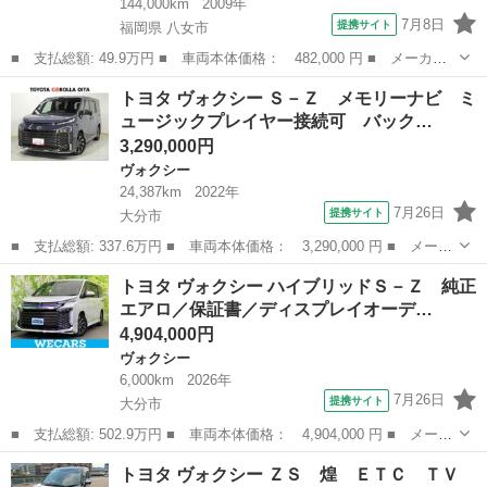
144,000km
2009年
7月8日
提携サイト
福岡県 八女市
■ 支払総額: 49.9万円 ■ 車両本体価格： 482,000 円 ■ メーカー
名： トヨタ ■ 車種名： ヴォクシー ■ グレード名： ＺＳ 煌
福岡
八女市
ヴォクシー
トヨタ ヴォクシー Ｓ－Ｚ メモリーナビ ミ
ＩＩ ナビ 地デジ ＢＴ Ｂカメラ 両電スラ ＨＩＤライト フ
ュージックプレイヤー接続可 バック…
ォグ ＥＴＣ...
3,290,000円
ヴォクシー
24,387km
2022年
7月26日
提携サイト
大分市
■ 支払総額: 337.6万円 ■ 車両本体価格： 3,290,000 円 ■ メーカ
ー名： トヨタ ■ 車種名： ヴォクシー ■ グレード名： Ｓ－
大分
大分市
ヴォクシー
トヨタ ヴォクシー ハイブリッドＳ－Ｚ 純正
Ｚ メモリーナビ ミュージックプレイヤー接続可 バックカメラ
エアロ／保証書／ディスプレイオーデ…
衝突被害軽...
4,904,000円
ヴォクシー
6,000km
2026年
7月26日
提携サイト
大分市
■ 支払総額: 502.9万円 ■ 車両本体価格： 4,904,000 円 ■ メーカ
ー名： トヨタ ■ 車種名： ヴォクシー ■ グレード名： ハイブ
大分
大分市
ヴォクシー
トヨタ ヴォクシー ＺＳ 煌 ＥＴＣ ＴＶ
リッドＳ－Ｚ 純正エアロ／保証書／ディスプレイオーディオ＋ナビ