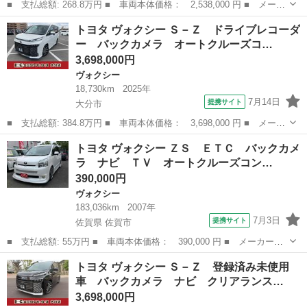
■ 支払総額: 268.8万円 ■ 車両本体価格： 2,538,000 円 ■ メーカ
ー名： トヨタ ■ 車種名： ヴォクシー ■ グレード名： ＺＳ
大分
大分市
ヴォクシー
トヨタ ヴォクシー Ｓ－Ｚ ドライブレコーダ
煌ＩＩＩ ＥＴＣ バックカメラ ナビ クリアランスソナー オー
ー バックカメラ オートクルーズコ…
トクルー...
3,698,000円
ヴォクシー
18,730km
2025年
7月14日
提携サイト
大分市
■ 支払総額: 384.8万円 ■ 車両本体価格： 3,698,000 円 ■ メーカ
ー名： トヨタ ■ 車種名： ヴォクシー ■ グレード名： Ｓ－
大分
大分市
ヴォクシー
トヨタ ヴォクシー ＺＳ ＥＴＣ バックカメ
Ｚ ドライブレコーダー バックカメラ オートクルーズコントロー
ラ ナビ ＴＶ オートクルーズコン…
ル レーン...
390,000円
ヴォクシー
183,036km
2007年
7月3日
提携サイト
佐賀県 佐賀市
■ 支払総額: 55万円 ■ 車両本体価格： 390,000 円 ■ メーカー
名： トヨタ ■ 車種名： ヴォクシー ■ グレード名： ＺＳ Ｅ
佐賀
佐賀市
ヴォクシー
トヨタ ヴォクシー Ｓ－Ｚ 登録済み未使用
ＴＣ バックカメラ ナビ ＴＶ オートクルーズコントロール 両
車 バックカメラ ナビ クリアランス…
側電動スライドド...
3,698,000円