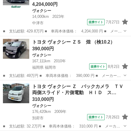
4,204,000円
ヴォクシー
14,000km
2023年
7月27日
提携サイト
中津市
■ 支払総額: 429.8万円 ■ 車両本体価格： 4,204,000 円 ■ メーカ
ー名： トヨタ ■ 車種名： ヴォクシー ■ グレード名： ハイブ
大分
中津市
ヴォクシー
トヨタ ヴォクシー ＺＳ 煌 （検10.2）
リッドＳ－Ｚ モデリスタフルエアロ １０．５型ナビ 純正１３．
390,000円
２型後席...
ヴォクシー
167,111km
2010年
8月2日
提携サイト
福岡県 福岡市
■ 支払総額: 49万円 ■ 車両本体価格： 390,000 円 ■ メーカー
名： トヨタ ■ 車種名： ヴォクシー ■ グレード名： ＺＳ 煌
福岡
福岡市
ヴォクシー
トヨタ ヴォクシー Ｚ バックカメラ ＴＶ
■ 排気量： 2000cc ■ ドア枚数： 5D ■ ミッション： CVT ...
両側スライド・片側電動 ＨＩＤ ス…
310,000円
ヴォクシー
176,420km
2009年
7月26日
提携サイト
別府市
■ 支払総額: 32.2万円 ■ 車両本体価格： 310,000 円 ■ メーカー