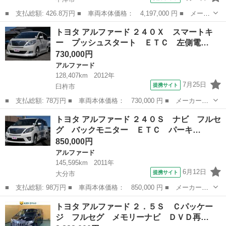
■ 支払総額: 426.8万円 ■ 車両本体価格： 4,197,000 円 ■ メーカ
ー名： トヨタ ■ 車種名： アルファード ■ グレード名： ２．
大分
中津市
アルファード
トヨタ アルファード ２４０Ｘ スマートキ
５Ｓ Ｃパッケージ モデリスタエアロ・マフラー サンルーフ 純
ー プッシュスタート ＥＴＣ 左側電…
正９イン...
730,000円
アルファード
128,407km
2012年
7月25日
提携サイト
臼杵市
■ 支払総額: 78万円 ■ 車両本体価格： 730,000 円 ■ メーカー
名： トヨタ ■ 車種名： アルファード ■ グレード名： ２４０
大分
臼杵市
アルファード
トヨタ アルファード ２４０Ｓ ナビ フルセ
Ｘ スマートキー プッシュスタート ＥＴＣ 左側電動スライドド
グ バックモニター ＥＴＣ パーキ…
ア ナビ フルセ...
850,000円
アルファード
145,595km
2011年
6月12日
提携サイト
大分市
■ 支払総額: 98万円 ■ 車両本体価格： 850,000 円 ■ メーカー
名： トヨタ ■ 車種名： アルファード ■ グレード名： ２４０
大分
大分市
アルファード
トヨタ アルファード ２．５Ｓ Ｃパッケー
Ｓ ナビ フルセグ バックモニター ＥＴＣ パーキングサポー
ジ フルセグ メモリーナビ ＤＶＤ再…
ト 両側電動スライ...