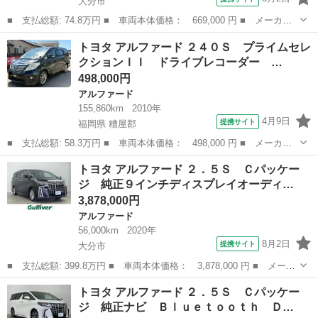
大分市
■ 支払総額: 74.8万円 ■ 車両本体価格： 669,000 円 ■ メーカー
名： トヨタ ■ 車種名： アルファード ■ グレード名： ２４０
大分
大分市
アルファード
トヨタ アルファード ２４０Ｓ プライムセレ
Ｘ ■ 排気量： 2400cc ■ ドア枚数： 5D ■ ミッション： イ...
クションＩＩ ドライブレコーダー …
498,000円
アルファード
155,860km
2010年
4月9日
提携サイト
福岡県 糟屋郡
■ 支払総額: 58.3万円 ■ 車両本体価格： 498,000 円 ■ メーカー
名： トヨタ ■ 車種名： アルファード ■ グレード名： ２４０
福岡
糟屋郡
アルファード
トヨタ アルファード ２．５Ｓ Ｃパッケー
Ｓ プライムセレクションＩＩ ドライブレコーダー ＥＴＣ バッ
ジ 純正９インチディスプレイオーディ…
クカメラ ナ...
3,878,000円
アルファード
56,000km
2020年
8月2日
提携サイト
大分市
■ 支払総額: 399.8万円 ■ 車両本体価格： 3,878,000 円 ■ メーカ
ー名： トヨタ ■ 車種名： アルファード ■ グレード名： ２．
大分
大分市
アルファード
トヨタ アルファード ２．５Ｓ Ｃパッケー
５Ｓ Ｃパッケージ 純正９インチディスプレイオーディオ（ナビ／
ジ 純正ナビ Ｂｌｕｅｔｏｏｔｈ Ｄ…
ＦＭ／Ａ...