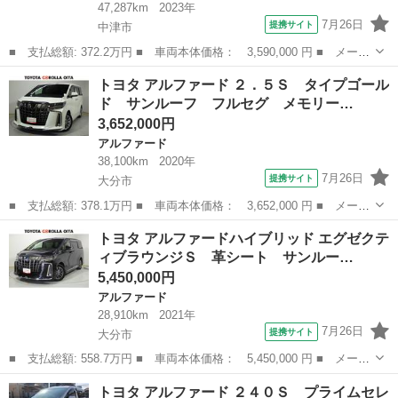
47,287km
2023年
7月26日
提携サイト
中津市
■ 支払総額: 372.2万円 ■ 車両本体価格： 3,590,000 円 ■ メーカ
ー名： トヨタ ■ 車種名： アルファード ■ グレード名： ２．
大分
中津市
アルファード
トヨタ アルファード ２．５Ｓ タイプゴール
５Ｓ フルセグ メモリーナビ ＤＶＤ再生 ミュージックプレイヤ
ド サンルーフ フルセグ メモリー…
ー接続可...
3,652,000円
アルファード
38,100km
2020年
7月26日
提携サイト
大分市
■ 支払総額: 378.1万円 ■ 車両本体価格： 3,652,000 円 ■ メーカ
ー名： トヨタ ■ 車種名： アルファード ■ グレード名： ２．
大分
大分市
アルファード
トヨタ アルファードハイブリッド エグゼクテ
５Ｓ タイプゴールド サンルーフ フルセグ メモリーナビ ＤＶ
ィブラウンジＳ 革シート サンルー…
Ｄ再生 ...
5,450,000円
アルファード
28,910km
2021年
7月26日
提携サイト
大分市
■ 支払総額: 558.7万円 ■ 車両本体価格： 5,450,000 円 ■ メーカ
ー名： トヨタ ■ 車種名： アルファードハイブリッド ■ グレー
大分
大分市
アルファード
トヨタ アルファード ２４０Ｓ プライムセレ
ド名： エグゼクティブラウンジＳ 革シート サンルーフ ４Ｗ