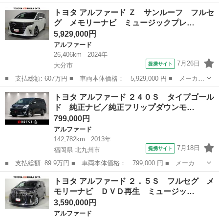
ー名： トヨタ ■ 車種名： アルファード ■ グレード名： ２．
大分
中津市
アルファード
トヨタ アルファード Ｚ サンルーフ フルセ
５Ｇ サンルーフ フルセグ メモリーナビ ＤＶＤ再生 後席モニ
グ メモリーナビ ミュージックプレ…
ター バ...
5,929,000円
アルファード
26,406km
2024年
7月26日
提携サイト
大分市
■ 支払総額: 607万円 ■ 車両本体価格： 5,929,000 円 ■ メーカー
名： トヨタ ■ 車種名： アルファード ■ グレード名： Ｚ サ
大分
大分市
アルファード
トヨタ アルファード ２４０Ｓ タイプゴール
ンルーフ フルセグ メモリーナビ ミュージックプレイヤー接続
ド 純正ナビ／純正フリップダウンモ…
可 後席モニ...
799,000円
アルファード
142,782km
2013年
7月18日
提携サイト
福岡県 北九州市
■ 支払総額: 89.9万円 ■ 車両本体価格： 799,000 円 ■ メーカー
名： トヨタ ■ 車種名： アルファード ■ グレード名： ２４０
福岡
北九州市
アルファード
トヨタ アルファード ２．５Ｓ フルセグ メ
Ｓ タイプゴールド 純正ナビ／純正フリップダウンモニター／Ｂｌ
モリーナビ ＤＶＤ再生 ミュージッ…
ｕｅｔｏｏｔ...
3,590,000円
アルファード