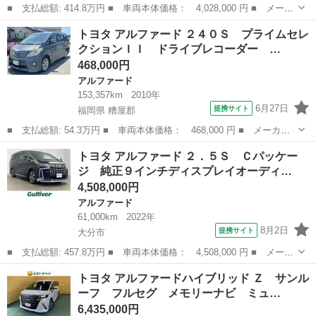
■ 支払総額: 414.8万円 ■ 車両本体価格： 4,028,000 円 ■ メーカ
ー名： トヨタ ■ 車種名： アルファード ■ グレード名： ２．
大分
大分市
アルファード
トヨタ アルファード ２４０Ｓ プライムセレ
５Ｓ Ｃパッケージ 純正ディスプレイオーディオ ＤＶＤプレイヤ
クションＩＩ ドライブレコーダー …
ー サン...
468,000円
アルファード
153,357km
2010年
6月27日
提携サイト
福岡県 糟屋郡
■ 支払総額: 54.3万円 ■ 車両本体価格： 468,000 円 ■ メーカー
名： トヨタ ■ 車種名： アルファード ■ グレード名： ２４０
福岡
糟屋郡
アルファード
トヨタ アルファード ２．５Ｓ Ｃパッケー
Ｓ プライムセレクションＩＩ ドライブレコーダー ＥＴＣ バッ
ジ 純正９インチディスプレイオーディ…
クカメラ ナ...
4,508,000円
アルファード
61,000km
2022年
8月2日
提携サイト
大分市
■ 支払総額: 457.8万円 ■ 車両本体価格： 4,508,000 円 ■ メーカ
ー名： トヨタ ■ 車種名： アルファード ■ グレード名： ２．
大分
大分市
アルファード
トヨタ アルファードハイブリッド Ｚ サンル
５Ｓ Ｃパッケージ 純正９インチディスプレイオーディオ Ｂｌｕ
ーフ フルセグ メモリーナビ ミュ…
ｅｔｏｏ...
6,435,000円