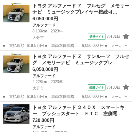
ー名： トヨタ ■ 車種名： アルファード ■ グレード名： ２．
大分
大分市
アルファード
トヨタ アルファード Ｚ フルセグ メモリー
５Ｇ 衝突軽減 Ｗサンルーフ ９型ナビ フルセグＴＶ ＢＴ対
ナビ ミュージックプレイヤー接続可…
応 Ｂカメ...
6,050,000円
アルファード
8,139km
2023年
7月31日
提携サイト
大分市
■ 支払総額: 619.5万円 ■ 車両本体価格： 6,050,000 円 ■ メーカ
ー名： トヨタ ■ 車種名： アルファード ■ グレード名： Ｚ
大分
大分市
アルファード
トヨタ アルファード Ｚ サンルーフ フルセ
フルセグ メモリーナビ ミュージックプレイヤー接続可 バックカ
グ メモリーナビ ミュージックプレ…
メラ 衝...
6,050,000円
アルファード
2,228km
2023年
7月30日
提携サイト
大分市
■ 支払総額: 619.5万円 ■ 車両本体価格： 6,050,000 円 ■ メーカ
ー名： トヨタ ■ 車種名： アルファード ■ グレード名： Ｚ
大分
大分市
アルファード
トヨタ アルファード ２４０Ｘ スマートキ
サンルーフ フルセグ メモリーナビ ミュージックプレイヤー接続
ー プッシュスタート ＥＴＣ 左側電…
可 バッ...
730,000円
アルファード