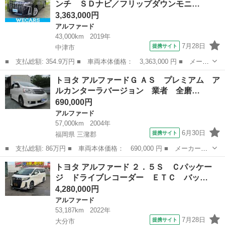
ンチ ＳＤナビ／フリップダウンモニ…
ジックプ...
3,363,000円
アルファード
43,000km
2019年
7月28日
提携サイト
中津市
■ 支払総額: 354.9万円 ■ 車両本体価格： 3,363,000 円 ■ メーカ
ー名： トヨタ ■ 車種名： アルファード ■ グレード名： Ｓ
大分
中津市
アルファード
トヨタ アルファードＧ ＡＳ プレミアム ア
保証書／純正 ９インチ ＳＤナビ／フリップダウンモニター 純
ルカンターラバージョン 業者 全磨…
正 １２．...
690,000円
アルファード
57,000km
2004年
6月30日
提携サイト
福岡県 三潴郡
■ 支払総額: 86万円 ■ 車両本体価格： 690,000 円 ■ メーカー
名： トヨタ ■ 車種名： アルファードＧ ■ グレード名： Ａ
福岡
三潴郡
アルファード
トヨタ アルファード ２．５Ｓ Ｃパッケー
Ｓ プレミアム アルカンターラバージョン 業者 全磨き水垢除去
ジ ドライブレコーダー ＥＴＣ バッ…
済、ガラスコーティ...
4,280,000円
アルファード
53,187km
2022年
7月28日
提携サイト
大分市