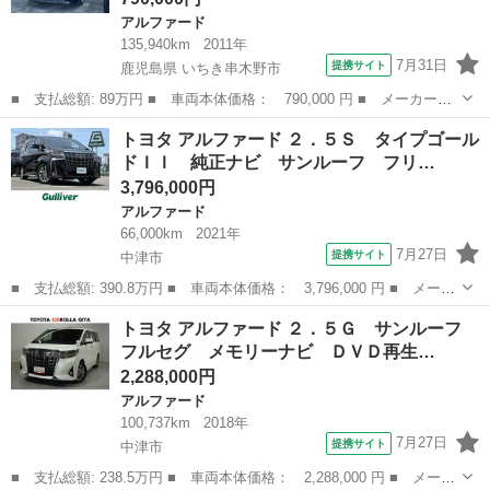
アルファード
135,940km
2011年
7月31日
提携サイト
鹿児島県 いちき串木野市
■ 支払総額: 89万円 ■ 車両本体価格： 790,000 円 ■ メーカー
名： トヨタ ■ 車種名： アルファード ■ グレード名： ２４０
鹿児島
いちき串木野市
アルファード
トヨタ アルファード ２．５Ｓ タイプゴール
Ｓ プライムセレクションＩＩ ドライブレコーダー ＥＴＣ バッ
ドＩＩ 純正ナビ サンルーフ フリ…
クカメラ ナビ ...
3,796,000円
アルファード
66,000km
2021年
7月27日
提携サイト
中津市
■ 支払総額: 390.8万円 ■ 車両本体価格： 3,796,000 円 ■ メーカ
ー名： トヨタ ■ 車種名： アルファード ■ グレード名： ２．
大分
中津市
アルファード
トヨタ アルファード ２．５Ｇ サンルーフ
５Ｓ タイプゴールドＩＩ 純正ナビ サンルーフ フリップダウン
フルセグ メモリーナビ ＤＶＤ再生…
モニター...
2,288,000円
アルファード
100,737km
2018年
7月27日
提携サイト
中津市
■ 支払総額: 238.5万円 ■ 車両本体価格： 2,288,000 円 ■ メーカ