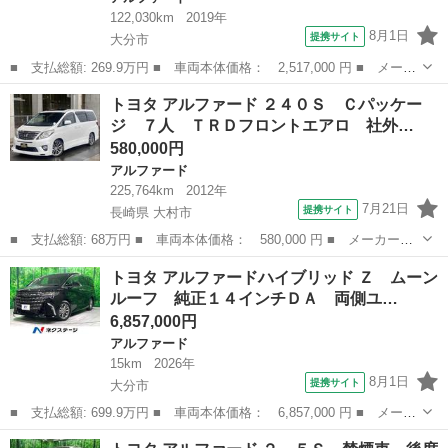
122,030km
2019年
8月1日
提携サイト
大分市
■ 支払総額: 269.9万円 ■ 車両本体価格： 2,517,000 円 ■ メーカ
ー名： トヨタ ■ 車種名： アルファード ■ グレード名： ２．
大分
大分市
アルファード
トヨタ アルファード ２４０Ｓ Ｃパッケー
５Ｓ 禁煙車 モデリスタエアロ フリップダウン ＢＩＧ－Ｘ９イ
ジ ７人 ＴＲＤフロントエアロ 社外…
ンチナビ...
580,000円
アルファード
225,764km
2012年
7月21日
提携サイト
長崎県 大村市
■ 支払総額: 68万円 ■ 車両本体価格： 580,000 円 ■ メーカー
名： トヨタ ■ 車種名： アルファード ■ グレード名： ２４０
長崎
大村市
アルファード
トヨタ アルファードハイブリッド Ｚ ムーン
Ｓ Ｃパッケージ ７人 ＴＲＤフロントエアロ 社外アルミ ツイ
ルーフ 純正１４インチＤＡ 両側ユ…
ンムーンルーフ ...
6,857,000円
アルファード
15km
2026年
8月1日
提携サイト
大分市
■ 支払総額: 699.9万円 ■ 車両本体価格： 6,857,000 円 ■ メーカ
ー名： トヨタ ■ 車種名： アルファードハイブリッド ■ グレー
大分
大分市
アルファード