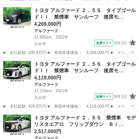
名： トヨタ ■ 車種名： アルファード ■ グレード名： ３５０
大分
大分市
アルファード
トヨタ アルファード ２．５Ｓ タイプゴール
Ｓ ナビＴＶ／バックカメラ 両側パワースライドドア ＥＴＣ プ
ドＩＩ 禁煙車 サンルーフ 後席モ…
ッシュスタート／...
4,269,000円
アルファード
21,905km
2022年
8月1日
提携サイト
大分市
■ 支払総額: 439.9万円 ■ 車両本体価格： 4,269,000 円 ■ メーカ
ー名： トヨタ ■ 車種名： アルファード ■ グレード名： ２．
大分
大分市
アルファード
トヨタ アルファード ２．５Ｓ タイプゴール
５Ｓ タイプゴールドＩＩ 禁煙車 サンルーフ 後席モニター 純
ドＩＩ 禁煙車 サンルーフ 後席モ…
正９イン...
4,119,000円
アルファード
17,215km
2021年
8月1日
提携サイト
大分市
■ 支払総額: 429.9万円 ■ 車両本体価格： 4,119,000 円 ■ メーカ
ー名： トヨタ ■ 車種名： アルファード ■ グレード名： ２．
大分
大分市
アルファード
トヨタ アルファード ２．５Ｓ 禁煙車 モデ
５Ｓ タイプゴールドＩＩ 禁煙車 サンルーフ 後席モニター 純
リスタエアロ フリップダウン ＢＩ…
正９イン...
2,517,000円
アルファード