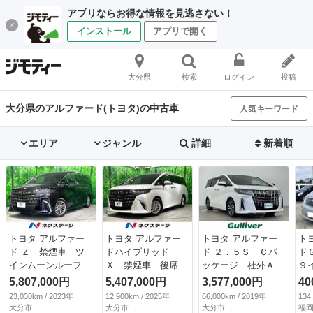
アプリならお得な情報を見逃さない！
インストール
アプリで開く
大分県
検索
ログイン
投稿
大分県のアルファード(トヨタ)の中古車
人気キーワード
エリア
ジャンル
詳細
新着順
トヨタ アルファー
トヨタ アルファー
トヨタ アルファー
ト
ド Ｚ 禁煙車 ツ
ドハイブリッド
ド ２．５Ｓ Ｃパ
ド
インムーンルーフ
Ｘ 禁煙車 後席モ
ッケージ 社外ＡＬ
９
純正１４インチナ
ニター ９型ディス
ＰＩＮＥ ＢＩＧ
ー
5,807,000円
5,407,000円
3,577,000円
40
ビ 後席モニター
プレイオーディオ
Ｘ１１インチＳＤナ
タ
23,030km / 2023年
12,900km / 2025年
66,000km / 2019年
134
全周囲カメラ 両側
両側電動スライドド
ヒ゛（ＦＭ／フルセ
パ
大分市
大分市
大分市
福岡