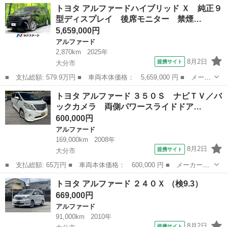
福岡
糟屋郡
アルファード
トヨタ アルファードハイブリッド Ｘ 純正９
Ｓ ＥＴＣ バックカメラ ナビ レーンアシスト 両側スライドド
型ディスプレイ 後席モニター 禁煙…
ア オートライ...
5,659,000円
アルファード
2,870km
2025年
8月2日
提携サイト
大分市
■ 支払総額: 579.9万円 ■ 車両本体価格： 5,659,000 円 ■ メーカ
ー名： トヨタ ■ 車種名： アルファードハイブリッド ■ グレー
大分
大分市
アルファード
トヨタ アルファード ３５０Ｓ ナビＴＶ／バ
ド名： Ｘ 純正９型ディスプレイ 後席モニター 禁煙車 両側電
ックカメラ 両側パワースライドドア…
動ドア ...
600,000円
アルファード
169,000km
2008年
8月2日
提携サイト
大分市
■ 支払総額: 65万円 ■ 車両本体価格： 600,000 円 ■ メーカー
名： トヨタ ■ 車種名： アルファード ■ グレード名： ３５０
大分
大分市
アルファード
トヨタ アルファード ２４０Ｘ （検9.3）
Ｓ ナビＴＶ／バックカメラ 両側パワースライドドア ＥＴＣ プ
669,000円
ッシュスタート／...
アルファード
91,000km
2010年
8月2日
提携サイト