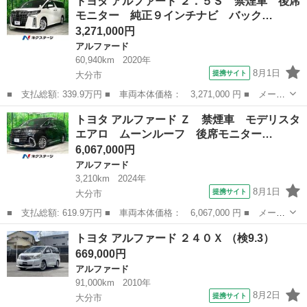
トヨタ アルファード ２．５Ｓ 禁煙車 後席
ド名： Ｚ ムーンルーフ 純正１４インチＤＡ 両側ユニバーサル
モニター 純正９インチナビ バック…
ステップ...
3,271,000円
アルファード
60,940km
2020年
8月1日
提携サイト
大分市
■ 支払総額: 339.9万円 ■ 車両本体価格： 3,271,000 円 ■ メーカ
ー名： トヨタ ■ 車種名： アルファード ■ グレード名： ２．
大分
大分市
アルファード
トヨタ アルファード Ｚ 禁煙車 モデリスタ
５Ｓ 禁煙車 後席モニター 純正９インチナビ バックカメラ 電
エアロ ムーンルーフ 後席モニター…
動スライ...
6,067,000円
アルファード
3,210km
2024年
8月1日
提携サイト
大分市
■ 支払総額: 619.9万円 ■ 車両本体価格： 6,067,000 円 ■ メーカ
ー名： トヨタ ■ 車種名： アルファード ■ グレード名： Ｚ
大分
大分市
アルファード
トヨタ アルファード ２４０Ｘ （検9.3）
禁煙車 モデリスタエアロ ムーンルーフ 後席モニター 純正１４
669,000円
インチナ...
アルファード
91,000km
2010年
8月2日
提携サイト
大分市