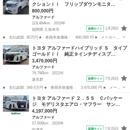
クションＩＩ フリップダウンモニタ…
Ｄ フルセ...
800,000円
アルファード
119,484km
2010年
1月29日
提携サイト
福岡県 久留米市
■ 支払総額: 95万円 ■ 車両本体価格： 800,000 円 ■ メーカー
名： トヨタ ■ 車種名： アルファード ■ グレード名： ２４０
福岡
久留米市
アルファード
トヨタ アルファードハイブリッド Ｓ タイプ
Ｓ プライムセレクションＩＩ フリップダウンモニター ■ 排気
ゴールドＩＩ 純正９インチディスプ…
量： 2400c...
3,470,000円
アルファード
79,790km
2022年
7月26日
提携サイト
速見郡
■ 支払総額: 349.6万円 ■ 車両本体価格： 3,470,000 円 ■ メーカ
ー名： トヨタ ■ 車種名： アルファードハイブリッド ■ グレー
大分
速見郡
アルファード
トヨタ アルファード ２．５Ｓ Ｃパッケー
ド名： Ｓ タイプゴールドＩＩ 純正９インチディスプレイオーデ
ジ モデリスタエアロ・マフラー サン…
ィオ Ｂ...
4,197,000円
アルファード
57,000km
2020年
7月25日
提携サイト
中津市