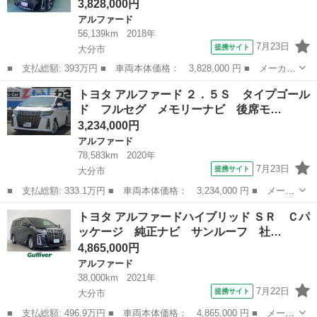
3,828,000円
アルファード
56,139km
2018年
7月23日
提携サイト
大分市
■ 支払総額: 393万円 ■ 車両本体価格： 3,828,000 円 ■ メーカー
名： トヨタ ■ 車種名： アルファード ■ グレード名： ２．５
大分
大分市
アルファード
トヨタ アルファード ２．５Ｓ タイプゴール
Ｓ Ｃパッケージ フルセグ メモリーナビ ＤＶＤ再生 ミュージ
ド フルセグ メモリーナビ 後席モ…
ックプレイ...
3,234,000円
アルファード
78,583km
2020年
7月23日
提携サイト
大分市
■ 支払総額: 333.1万円 ■ 車両本体価格： 3,234,000 円 ■ メーカ
ー名： トヨタ ■ 車種名： アルファード ■ グレード名： ２．
大分
大分市
アルファード
トヨタ アルファードハイブリッド ＳＲ Ｃパ
５Ｓ タイプゴールド フルセグ メモリーナビ 後席モニター バ
ッケージ 純正ナビ サンルーフ 社…
ックカメ...
4,865,000円
アルファード
38,000km
2021年
7月22日
提携サイト
大分市
■ 支払総額: 496.9万円 ■ 車両本体価格： 4,865,000 円 ■ メーカ