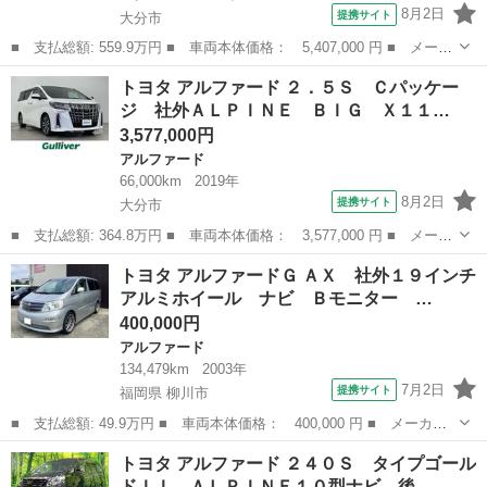
8月2日
提携サイト
大分市
■ 支払総額: 559.9万円 ■ 車両本体価格： 5,407,000 円 ■ メーカ
ー名： トヨタ ■ 車種名： アルファードハイブリッド ■ グレー
大分
大分市
アルファード
トヨタ アルファード ２．５Ｓ Ｃパッケー
ド名： Ｘ 禁煙車 後席モニター ９型ディスプレイオーディオ
ジ 社外ＡＬＰＩＮＥ ＢＩＧ Ｘ１１…
両側電動...
3,577,000円
アルファード
66,000km
2019年
8月2日
提携サイト
大分市
■ 支払総額: 364.8万円 ■ 車両本体価格： 3,577,000 円 ■ メーカ
ー名： トヨタ ■ 車種名： アルファード ■ グレード名： ２．
大分
大分市
アルファード
トヨタ アルファードＧ ＡＸ 社外１９インチ
５Ｓ Ｃパッケージ 社外ＡＬＰＩＮＥ ＢＩＧ Ｘ１１インチＳＤ
アルミホイール ナビ Ｂモニター …
ナヒ゛（...
400,000円
アルファード
134,479km
2003年
7月2日
提携サイト
福岡県 柳川市
■ 支払総額: 49.9万円 ■ 車両本体価格： 400,000 円 ■ メーカー
名： トヨタ ■ 車種名： アルファードＧ ■ グレード名： Ａ
福岡
柳川市
アルファード
トヨタ アルファード ２４０Ｓ タイプゴール
Ｘ 社外１９インチアルミホイール ナビ Ｂモニター ＥＴＣ 両
ドＩＩ ＡＬＰＩＮＥ１０型ナビ 後…