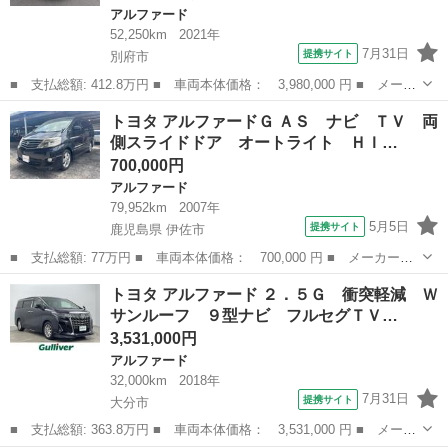
アルファード
52,250km
2021年
7月31日
提携サイト
別府市
■ 支払総額: 412.8万円 ■ 車両本体価格： 3,980,000 円 ■ メーカ
ー名： トヨタ ■ 車種名： アルファードハイブリッド ■ グレー
大分
別府市
アルファード
トヨタ アルファードＧ ＡＳ ナビ ＴＶ 両
ド名： Ｇ Ｆパッケージ ワンオーナー 禁煙車 純正ＤＡ Ｂカ
側スライドドア オートライト ＨＩ…
メラ ビ...
700,000円
アルファード
79,952km
2007年
5月5日
提携サイト
鹿児島県 伊佐市
■ 支払総額: 77万円 ■ 車両本体価格： 700,000 円 ■ メーカー
名： トヨタ ■ 車種名： アルファードＧ ■ グレード名： Ａ
鹿児島
伊佐市
アルファード
トヨタ アルファード ２．５Ｇ 衝突軽減 Ｗ
Ｓ ナビ ＴＶ 両側スライドドア オートライト ＨＩＤ キーレ
サンルーフ ９型ナビ フルセグＴＶ…
スエントリー 電動...
3,531,000円
アルファード
32,000km
2018年
7月31日
提携サイト
大分市
■ 支払総額: 363.8万円 ■ 車両本体価格： 3,531,000 円 ■ メーカ