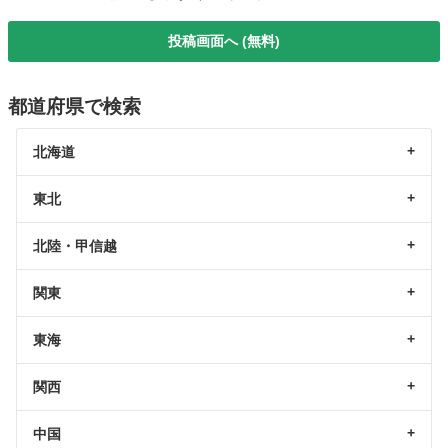
投稿画面へ (無料)
都道府県で検索
北海道
東北
北陸・甲信越
関東
東海
関西
中国