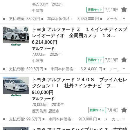
46,530km
2021年
7月19日
提携サイト
中津市
■ 支払総額: 359万円 ■ 車両本体価格： 3,450,000 円 ■ メーカー
名： トヨタ ■ 車種名： アルファード ■ グレード名： ２．５
大分
中津市
アルファード
トヨタ アルファード Ｚ １４インチディスプ
Ｓ タイプゴールドＩＩ 禁煙車 社外スポイラー（Ｆ・Ｓ・Ｒ）
レイオーディオ 全周囲カメラ １３…
ＴＥＩＮ車...
6,214,000円
アルファード
7,000km
2025年
7月19日
提携サイト
中津市
■ 支払総額: 629.8万円 ■ 車両本体価格： 6,214,000 円 ■ メーカ
ー名： トヨタ ■ 車種名： アルファード ■ グレード名： Ｚ
大分
中津市
アルファード
トヨタ アルファード ２４０Ｓ プライムセレ
１４インチディスプレイオーディオ 全周囲カメラ １３．２型フリ
クションＩＩ 社外７インチナビ フ…
ップダウ...
910,000円
アルファード
70,000km
2010年
7月4日
提携サイト
鹿児島県 鹿屋市
■ 支払総額: 99.8万円 ■ 車両本体価格： 910,000 円 ■ メーカー
名： トヨタ ■ 車種名： アルファード ■ グレード名： ２４０
鹿児島
鹿屋市
アルファード
トヨタ アルファードハイブリッド Ｚ 左右独