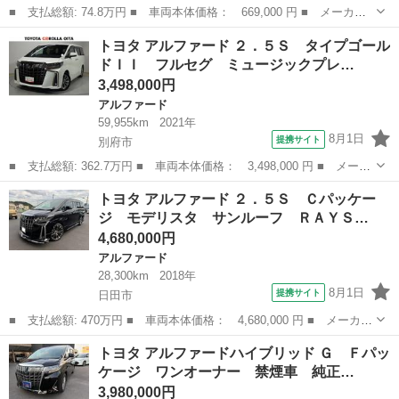
■ 支払総額: 74.8万円 ■ 車両本体価格： 669,000 円 ■ メーカー
名： トヨタ ■ 車種名： アルファード ■ グレード名： ２４０
大分
大分市
アルファード
トヨタ アルファード ２．５Ｓ タイプゴール
Ｘ ■ 排気量： 2400cc ■ ドア枚数： 5D ■ ミッション： イ...
ドＩＩ フルセグ ミュージックプレ…
3,498,000円
アルファード
59,955km
2021年
8月1日
提携サイト
別府市
■ 支払総額: 362.7万円 ■ 車両本体価格： 3,498,000 円 ■ メーカ
ー名： トヨタ ■ 車種名： アルファード ■ グレード名： ２．
大分
別府市
アルファード
トヨタ アルファード ２．５Ｓ Ｃパッケー
５Ｓ タイプゴールドＩＩ フルセグ ミュージックプレイヤー接続
ジ モデリスタ サンルーフ ＲＡＹＳ…
可 バッ...
4,680,000円
アルファード
28,300km
2018年
8月1日
提携サイト
日田市
■ 支払総額: 470万円 ■ 車両本体価格： 4,680,000 円 ■ メーカー
名： トヨタ ■ 車種名： アルファード ■ グレード名： ２．５
大分
日田市
アルファード
トヨタ アルファードハイブリッド Ｇ Ｆパッ
Ｓ Ｃパッケージ モデリスタ サンルーフ ＲＡＹＳ２０インチア
ケージ ワンオーナー 禁煙車 純正…
ルミ ＴＥ...
3,980,000円