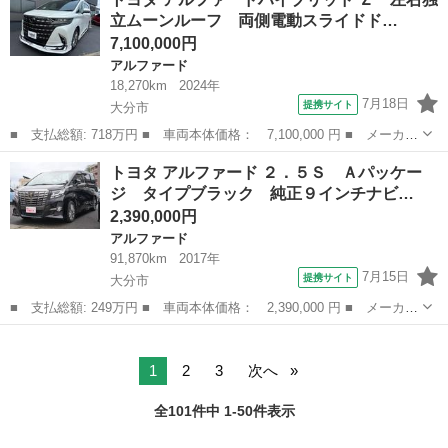
Ｓ プライムセレクションＩＩ 社外７インチナビ フルセグ Ｂｌ
立ムーンルーフ 両側電動スライドド…
ｕｅｔｏｏｔ...
7,100,000円
アルファード
18,270km
2024年
7月18日
提携サイト
大分市
■ 支払総額: 718万円 ■ 車両本体価格： 7,100,000 円 ■ メーカー
名： トヨタ ■ 車種名： アルファードハイブリッド ■ グレード
大分
大分市
アルファード
トヨタ アルファード ２．５Ｓ Ａパッケー
名： Ｚ 左右独立ムーンルーフ 両側電動スライドドア モデリス
ジ タイプブラック 純正９インチナビ…
タエアロ ...
2,390,000円
アルファード
91,870km
2017年
7月15日
提携サイト
大分市
■ 支払総額: 249万円 ■ 車両本体価格： 2,390,000 円 ■ メーカー
名： トヨタ ■ 車種名： アルファード ■ グレード名： ２．５
大分
大分市
アルファード
Ｓ Ａパッケージ タイプブラック 純正９インチナビ フリップダ
ウンモニタ...
1
2
3
次へ
全101件中 1-50件表示