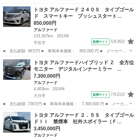
ー名： トヨタ ■ 車種名： アルファードハイブリッド ■ グレー
大分
大分市
アルファード
トヨタ アルファード ２４０Ｓ タイプゴール
ド名： ＳＲ Ｃパッケージ 純正ナビ サンルーフ 社外ＴＲＤエ
ド スマートキー プッシュスタート…
アロ 社...
850,000円
アルファード
133,367km
2013年
5月26日
提携サイト
宇佐市
■ 支払総額: 98万円 ■ 車両本体価格： 850,000 円 ■ メーカー
名： トヨタ ■ 車種名： アルファード ■ グレード名： ２４０
大分
宇佐市
アルファード
トヨタ アルファードハイブリッド Ｚ 全方位
Ｓ タイプゴールド スマートキー プッシュスタート ナビ バッ
モニター デジタルインナーミラー …
クモニター フル...
7,300,000円
アルファード
4,403km
2024年
7月21日
提携サイト
大分市
■ 支払総額: 738万円 ■ 車両本体価格： 7,300,000 円 ■ メーカー
名： トヨタ ■ 車種名： アルファードハイブリッド ■ グレード
大分
大分市
アルファード
トヨタ アルファード ２．５Ｓ タイプゴール
名： Ｚ 全方位モニター デジタルインナーミラー シートヒータ
ドＩＩ 禁煙車 社外スポイラー（Ｆ…
ー モデリ...
3,450,000円
アルファード