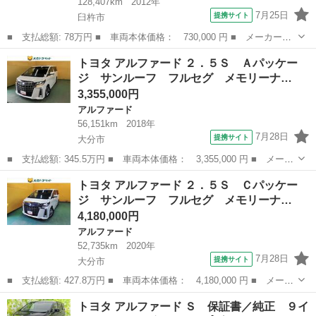
128,407km
2012年
7月25日
提携サイト
臼杵市
■ 支払総額: 78万円 ■ 車両本体価格： 730,000 円 ■ メーカー
名： トヨタ ■ 車種名： アルファード ■ グレード名： ２４０
大分
臼杵市
アルファード
トヨタ アルファード ２．５Ｓ Ａパッケー
Ｘ スマートキー プッシュスタート ＥＴＣ 左側電動スライドド
ジ サンルーフ フルセグ メモリーナ…
ア ナビ フルセ...
3,355,000円
アルファード
56,151km
2018年
7月28日
提携サイト
大分市
■ 支払総額: 345.5万円 ■ 車両本体価格： 3,355,000 円 ■ メーカ
ー名： トヨタ ■ 車種名： アルファード ■ グレード名： ２．
大分
大分市
アルファード
トヨタ アルファード ２．５Ｓ Ｃパッケー
５Ｓ Ａパッケージ サンルーフ フルセグ メモリーナビ ＤＶＤ
ジ サンルーフ フルセグ メモリーナ…
再生 ミ...
4,180,000円
アルファード
52,735km
2020年
7月28日
提携サイト
大分市
■ 支払総額: 427.8万円 ■ 車両本体価格： 4,180,000 円 ■ メーカ
ー名： トヨタ ■ 車種名： アルファード ■ グレード名： ２．
大分
大分市
アルファード
トヨタ アルファード Ｓ 保証書／純正 ９イ
５Ｓ Ｃパッケージ サンルーフ フルセグ メモリーナビ ミュー