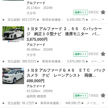
アルファード
25,174km
2024年
8月2日
提携サイト
大分市
■ 支払総額: 653.2万円 ■ 車両本体価格： 6,435,000 円 ■ メーカ
ー名： トヨタ ■ 車種名： アルファードハイブリッド ■ グレー
大分
大分市
アルファード
トヨタ アルファード ２．５Ｓ Ｃパッケー
ド名： Ｚ サンルーフ フルセグ メモリーナビ ミュージックプ
ジ 純正１０型ナビ 後席モニター バ…
レイヤー...
3,875,000円
アルファード
49,490km
2019年
8月2日
提携サイト
大分市
■ 支払総額: 399.9万円 ■ 車両本体価格： 3,875,000 円 ■ メーカ
ー名： トヨタ ■ 車種名： アルファード ■ グレード名： ２．
大分
大分市
アルファード
トヨタ アルファードＧ ＡＳ ＥＴＣ バック
５Ｓ Ｃパッケージ 純正１０型ナビ 後席モニター バックカメ
カメラ ナビ レーンアシスト 両側…
ラ 禁煙車...
498,000円
アルファード
43,520km
2004年
7月6日
提携サイト
福岡県 糟屋郡
■ 支払総額: 56.1万円 ■ 車両本体価格： 498,000 円 ■ メーカー
名： トヨタ ■ 車種名： アルファードＧ ■ グレード名： Ａ