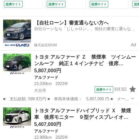
電動スライド 衝突
ア 全周囲カメラ
グＴＶ／ＤＶＤ／Ｃ
ア
提携サイト
提携サイト
提携サイト
提
軽減 レーダークル
ＥＴＣ １００Ｖ電
Ｄ／Ｂｌｕｅｔｏｏ
ン
ーズ ドラレコ Ｅ
源 レーダークルー
ｔｈ／ｉＰｏｄ／Ｓ
ス
ＴＣ 電動リアゲー
ズ コーナーセンサ
Ｄ／ＨＤＭＩ） 社
整
【自社ローン】審査通らない方へ
ト シートエアコン
ー スマートキー
外ＡＬＰＩＮＥ１
自社ローンなら「じしゃロン」。他社の審査に通らなか
／ヒーター パワー
ＬＥＤヘッド 純正
２．８インチ後席モ
った方も
シート （車検整備
１７インチアルミホ
ニター 前後ドライ
付）
イール （車検整備
ブレコーダー （検
Ad
株式会社IDOM
付）
8.12）
トヨタ アルファード Ｚ 禁煙車 ツインムー
ンルーフ 純正１４インチナビ 後席…
5,807,000円
アルファード
23,030km
2023年
8月3日
提携サイト
大分市
■ 支払総額: 599.9万円 ■ 車両本体価格： 5,807,000 円 ■ メーカ
ー名： トヨタ ■ 車種名： アルファード ■ グレード名： Ｚ
大分
大分市
アルファード
トヨタ アルファードハイブリッド Ｘ 禁煙
禁煙車 ツインムーンルーフ 純正１４インチナビ 後席モニター
車 後席モニター ９型ディスプレイオ…
全周囲カ...
5,407,000円
アルファード
12,900km
2025年