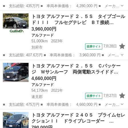
■ 支払総額: 435万円 ■ 車両本体価格： 4,280,000 円 ■ メーカー
名： トヨタ ■ 車種名： アルファード ■ グレード名： ２．５
大分
大分市
アルファード
トヨタ アルファード ２．５Ｓ タイプゴール
Ｓ Ｃパッケージ ドライブレコーダー ＥＴＣ バックカメラ ク
ドＩＩＩ フルセグテレビ ＢＴ接続…
リアランス...
3,960,000円
アルファード
51,000km
2023年
7月28日
提携サイト
別府市
■ 支払総額: 407.6万円 ■ 車両本体価格： 3,960,000 円 ■ メーカ
ー名： トヨタ ■ 車種名： アルファード ■ グレード名： ２．
大分
別府市
アルファード
トヨタ アルファード ２．５Ｓ Ｃパッケー
５Ｓ タイプゴールドＩＩＩ フルセグテレビ ＢＴ接続 レーンア
ジ Ｗサンルーフ 両側電動スライドド…
シスト ...
4,660,000円
アルファード
54,170km
2021年
7月27日
提携サイト
速見郡
■ 支払総額: 475万円 ■ 車両本体価格： 4,660,000 円 ■ メーカー
名： トヨタ ■ 車種名： アルファード ■ グレード名： ２．５
大分
速見郡
アルファード
トヨタ アルファード ２４０Ｓ プライムセレ
Ｓ Ｃパッケージ Ｗサンルーフ 両側電動スライドドア 本革パワ
クションＩＩ ドライブレコーダー …
ーシート ...
790,000円