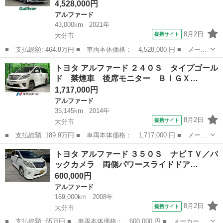
4,528,000円
アルファード
43,000km
2021年
8月2日
提携サイト
大分市
■ 支払総額: 464.8万円 ■ 車両本体価格： 4,528,000 円 ■ メーカ
ー名： トヨタ ■ 車種名： アルファード ■ グレード名： ２．
大分
大分市
アルファード
トヨタ アルファード ２４０Ｓ タイプゴール
５Ｓ Ｃパッケージ 純正ナビ Ｂｌｕｅｔｏｏｔｈ ＤＶＤ Ｃ
ド 禁煙車 後席モニター ＢＩＧＸ…
Ｄ フルセ...
1,717,000円
アルファード
35,145km
2014年
8月2日
提携サイト
大分市
■ 支払総額: 189.9万円 ■ 車両本体価格： 1,717,000 円 ■ メーカ
ー名： トヨタ ■ 車種名： アルファード ■ グレード名： ２４
大分
大分市
アルファード
トヨタ アルファード ３５０Ｓ ナビＴＶ／バ
０Ｓ タイプゴールド 禁煙車 後席モニター ＢＩＧＸ９型ナビ
ックカメラ 両側パワースライドドア…
バックカ...
600,000円
アルファード
169,000km
2008年
8月2日
提携サイト
大分市
■ 支払総額: 65万円 ■ 車両本体価格： 600,000 円 ■ メーカー