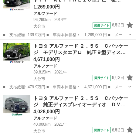
側パワースライ...
1,269,000円
アルファード
96,290km
2014年
8月2日
提携サイト
大分市
■ 支払総額: 139.9万円 ■ 車両本体価格： 1,269,000 円 ■ メーカ
ー名： トヨタ ■ 車種名： アルファード ■ グレード名： ２４
大分
大分市
アルファード
トヨタ アルファード ２．５Ｓ Ｃパッケー
０Ｓ タイプゴールドＩＩ ＡＬＰＩＮＥ１０型ナビ 後席モニタ
ジ モデリスタエアロ 純正９型ディス…
ー バック...
4,671,000円
アルファード
39,815km
2021年
8月2日
提携サイト
大分市
■ 支払総額: 479.9万円 ■ 車両本体価格： 4,671,000 円 ■ メーカ
ー名： トヨタ ■ 車種名： アルファード ■ グレード名： ２．
大分
大分市
アルファード
トヨタ アルファード ２．５Ｓ Ｃパッケー
５Ｓ Ｃパッケージ モデリスタエアロ 純正９型ディスプレイ 後
ジ 純正ディスプレイオーディオ ＤＶ…
席モニタ...
4,028,000円
アルファード
40,000km
2021年
8月2日
提携サイト
大分市