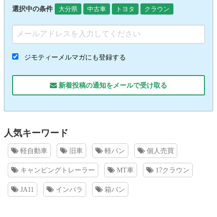
選択中の条件
大分県
中古車
トヨタ
クラウン
ジモティーメルマガにも登録する
新着投稿の通知をメールで受け取る
人気キーワード
軽自動車
旧車
軽バン
個人売買
キャンピングトレーラー
MT車
17クラウン
JA11
インパラ
箱バン