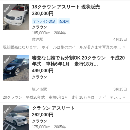
名： トヨタ ■ 車種名： クラウン ■ グレード名： アスリー
福岡
宗像市
クラウン
18クラウン アスリート 現状販売
ト プレミアムエディション 後期 ハーフエアロ スマートキー
330,000円
プッシュスター...
オンライン決済
配送可
クラウン
185,000km
2004年
敷戸駅
4月15日
現状販売になります。 ホイールは別のホイールが着きます写真のホイ
ールの場合プラス10万頂きます。 走行距離185000ですがこまめなオイ
大分
豊後大野市
敷戸駅
クラウン
アスリート
審査なし誰でも分割OK 20クラウン 平成20
ル交換とメンテナンスをしていたのでオイル滲み漏れ異音は一切あり
年式 車検6年1月 走行18万…
ません。 近隣でしたら配送...
499,000円
クラウン
坂ノ市駅
3月15日
20クラウン 平成20年式 車検6年1月 走行18万キロ ナビ テレ
ビ DVD 2,500cc HDD プッシュスタート スマートキー エコモー
大分
大分市
坂ノ市駅
クラウン
車両
クラウン アスリート
ド ステアリングリモコン ウッドコンビハンドル ETC 18インチ
262,000円
純...
クラウン
175,000km
2005年