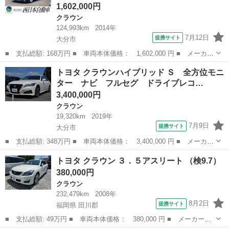
1,602,000円
クラウン
124,993km
2014年
7月12日
提携サイト
大分市
■ 支払総額: 168万円 ■ 車両本体価格： 1,602,000 円 ■ メーカー
名： トヨタ ■ 車種名： クラウンハイブリッド ■ グレード
大分
大分市
クラウン
トヨタ クラウンハイブリッド Ｓ 全方位モニ
名： アスリートＳ 純正ＨＤＤナビ 地デジ Ｂｌｕｅｔｏｏｔ
ター ナビ フルセグ ドライブレコ…
ｈ バックモニタ...
3,400,000円
クラウン
19,320km
2019年
7月9日
提携サイト
大分市
■ 支払総額: 348万円 ■ 車両本体価格： 3,400,000 円 ■ メーカー
名： トヨタ ■ 車種名： クラウンハイブリッド ■ グレード
大分
大分市
クラウン
トヨタ クラウン ３．５アスリート （検9.7）
名： Ｓ 全方位モニター ナビ フルセグ ドライブレコーダー
380,000円
ＥＴＣ パワー...
クラウン
232,479km
2008年
8月2日
提携サイト
福岡県 田川郡
■ 支払総額: 49万円 ■ 車両本体価格： 380,000 円 ■ メーカー