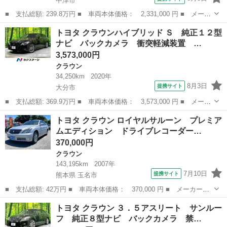
中津市
■ 支払総額: 239.8万円 ■ 車両本体価格： 2,331,000 円 ■ メーカ
ー名： トヨタ ■ 車種名： クラウンハイブリッド ■ グレード
大分
中津市
クラウン
トヨタ クラウンハイブリッド Ｓ 純正１２型
名： ロイヤルサルーン ブラックスタイル ■ 排気量： 2500cc
ナビ バックカメラ 衝突軽減装置 …
■...
3,573,000円
クラウン
34,250km
2020年
8月3日
提携サイト
大分市
■ 支払総額: 369.9万円 ■ 車両本体価格： 3,573,000 円 ■ メーカ
ー名： トヨタ ■ 車種名： クラウンハイブリッド ■ グレード
大分
大分市
クラウン
トヨタ クラウン ロイヤルサルーン プレミア
名： Ｓ 純正１２型ナビ バックカメラ 衝突軽減装置 レーダー
ムエディション ドライブレコーダー…
クルーズ ...
370,000円
クラウン
143,195km
2007年
7月10日
提携サイト
熊本県 玉名市
■ 支払総額: 42万円 ■ 車両本体価格： 370,000 円 ■ メーカー
名： トヨタ ■ 車種名： クラウン ■ グレード名： ロイヤルサ
熊本
玉名市
クラウン
トヨタ クラウン ３．５アスリート サンルー
ルーン プレミアムエディション ドライブレコーダー ＥＴＣ ク
フ 純正８型ナビ バックカメラ 禁…
リアランスソナー...