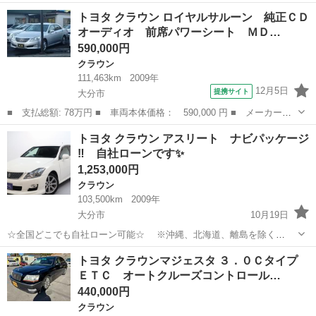
名： トヨタ ■ 車種名： クラウンハイブリッド ■ グレード
大分
大分市
クラウン
トヨタ クラウン ロイヤルサルーン 純正ＣＤ
名： スペシャルエディション ＥＴＣ オートクルーズコントロー
オーディオ 前席パワーシート ＭＤ…
ル バックカメラ ナ...
590,000円
クラウン
111,463km
2009年
12月5日
提携サイト
大分市
■ 支払総額: 78万円 ■ 車両本体価格： 590,000 円 ■ メーカー
名： トヨタ ■ 車種名： クラウン ■ グレード名： ロイヤルサ
大分
大分市
クラウン
トヨタ クラウン アスリート ナビパッケージ
ルーン 純正ＣＤオーディオ 前席パワーシート ＭＤ キーレスエ
‼ 自社ローンです✨
ントリー スマー...
1,253,000円
クラウン
103,500km
2009年
大分市
10月19日
☆全国どこでも自社ローン可能☆ ※沖縄、北海道、離島を除く
https://www.otoron.jp/lists/detail?carno=028646 ※全車両2年車検付き
大分
大分市
クラウン
アスリート
トヨタ クラウンマジェスタ ３．０Ｃタイプ
自己破産、債務整理の経験...
ＥＴＣ オートクルーズコントロール…
440,000円
クラウン