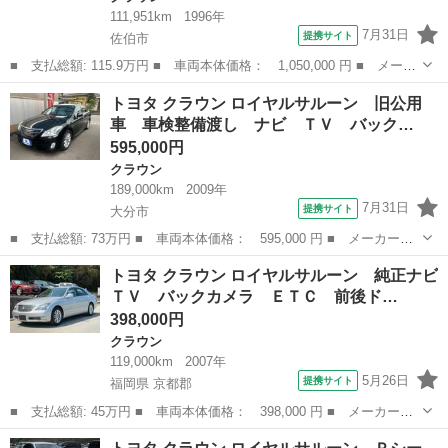
111,951km
1996年
7月31日
提携サイト
佐伯市
■ 支払総額: 115.9万円 ■ 車両本体価格： 1,050,000 円 ■ メーカ
ー名： トヨタ ■ 車種名： クラウンマジェスタ ■ グレード
大分
佐伯市
クラウン
トヨタ クラウン ロイヤルサルーン 旧公用
名： Ｅタイプ ワンオーナー 禁煙車 １０１５０５ｋｍ時タイミ
車 車検整備渡し ナビ ＴＶ バック…
ングベルト交...
595,000円
クラウン
189,000km
2009年
7月31日
提携サイト
大分市
■ 支払総額: 73万円 ■ 車両本体価格： 595,000 円 ■ メーカー
名： トヨタ ■ 車種名： クラウン ■ グレード名： ロイヤルサ
大分
大分市
クラウン
トヨタ クラウン ロイヤルサルーン 純正ナビ
ルーン 旧公用車 車検整備渡し ナビ ＴＶ バックカメラ Ｂｌ
ＴＶ バックカメラ ＥＴＣ 前後ド…
ｕｅｔｏｏｔｈ ...
398,000円
クラウン
119,000km
2007年
5月26日
提携サイト
福岡県 京都郡
■ 支払総額: 45万円 ■ 車両本体価格： 398,000 円 ■ メーカー
名： トヨタ ■ 車種名： クラウン ■ グレード名： ロイヤルサ
福岡
京都郡
クラウン