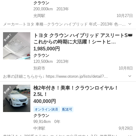
クラウン
200,000km
2013年
光岡駅
10月27日
メーカー···トヨタ 車種···クラウン ハイブリッド 年式···2013年 色···ブ
ラック 走行距離···200000km 修復歴···修復歴なし 車検有効期限 年
大分
日田市
光岡駅
クラウン
ハイブリッド
トヨタ クラウン ハイブリッド アスリートS👑
···2027 月···6 燃料種別···ハイブリッド ...
これからの時期に大活躍！シートヒ…
1,985,000円
クラウン
120,500km
2013年
別府市
10月8日
お車の詳細こちらから↓ https://www.otoron.jp/lists/detail?
carno=047997 来店不要で全国対応中🗾(※沖縄/北海道/離島除く) 携帯
大分
別府市
クラウン
オトロン
検2年付き！美車！クラウンロイヤル！
さえあれば即日審査・契約もできちゃう✨...
2.5L！
400,000円
オンライン決済
配送可
クラウン
99,914km
0年
中津駅
9月29日