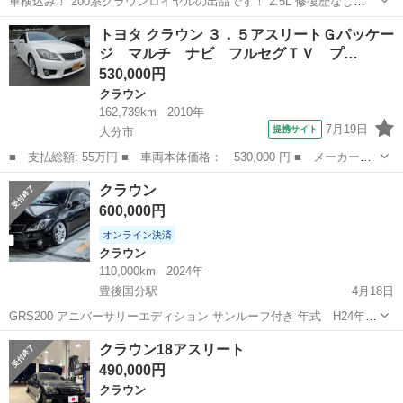
車検込み！ 200系クラウンロイヤルの出品です！ 2.5L 修復歴なし
99914km 装備 ・スマートキー ・Bluetooth ・HDD ・フルオートパワ
大分
中津市
中津駅
クラウン
クラウンロイヤル
トヨタ クラウン ３．５アスリートＧパッケー
ーウィンドウ ・前席パワーシート ・ステップ新品 ・クリアラン...
ジ マルチ ナビ フルセグＴＶ プ…
530,000円
クラウン
162,739km
2010年
7月19日
提携サイト
大分市
■ 支払総額: 55万円 ■ 車両本体価格： 530,000 円 ■ メーカー
名： トヨタ ■ 車種名： クラウン ■ グレード名： ３．５アス
大分
大分市
クラウン
クラウン
リートＧパッケージ マルチ ナビ フルセグＴＶ プッシュスター
600,000円
ト スマートキー...
オンライン決済
クラウン
110,000km
2024年
豊後国分駅
4月18日
GRS200 アニバーサリーエディション サンルーフ付き 年式 H24年
1月 車検 2025年 5月11日まで 車が好きで綺麗に乗っていたので内
大分
大分市
豊後国分駅
クラウン
走行距離
クラウン18アスリート
装も外装も良好です！ ファミリーカーに乗り換えるため出品 走行距
490,000円
離 11...
クラウン