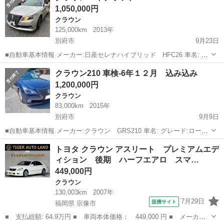
1,050,000円
クラウン
125,000km
2013年
別府市
9月23日
■自動車基本情報 メーカー:日産セレナハイブリッド HFC26 車名: グ
レード: 排気量:cc 年式:25年 輸入車モデル年式: − 走行:125000(実走行)
大分
別府市
クラウン
ハイブリッド
クラウン210 車検-6年１２月 込み込み
乗ってますので走行距離伸びます 色: 色...
1,200,000円
クラウン
83,000km
2015年
別府市
9月9日
■自動車基本情報 メーカー:クラウン GRS210 車名: グレード:ローヤ
ルサルーン 排気量:cc 年式:27年 輸入車モデル年式: − 走行:83000(実走
大分
別府市
クラウン
ミッション
トヨタ クラウン アスリート プレミアムエデ
行) まだ乗ってますので走行距離少し伸びます ...
ィション 後期 ハーフエアロ スマ…
449,000円
クラウン
130,003km
2007年
7月29日
提携サイト
福岡県 宗像市
■ 支払総額: 64.9万円 ■ 車両本体価格： 449,000 円 ■ メーカー