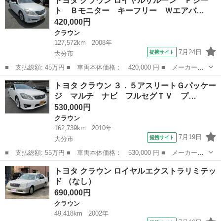
トヨタ クラウン ロイヤルサルーン Ｐシー
ルーン 純正ナビＴＶ バックカメラ ＥＴＣ 前後ドラレコ ＨＩ
ト Ｂモニター キーフリー Ｗエアバ…
Ｄライト スマー...
420,000円
クラウン
127,572km
2008年
7月24日
提携サイト
大分市
■ 支払総額: 45万円 ■ 車両本体価格： 420,000 円 ■ メーカー
名： トヨタ ■ 車種名： クラウン ■ グレード名： ロイヤルサ
大分
大分市
クラウン
トヨタ クラウン ３．５アスリートＧパッケー
ルーン Ｐシート Ｂモニター キーフリー Ｗエアバック パワー
ジ マルチ ナビ フルセグＴＶ プ…
ステアリング エ...
530,000円
クラウン
162,739km
2010年
7月19日
提携サイト
大分市
■ 支払総額: 55万円 ■ 車両本体価格： 530,000 円 ■ メーカー
名： トヨタ ■ 車種名： クラウン ■ グレード名： ３．５アス
大分
大分市
クラウン
トヨタ クラウン ロイヤルエクストラリミテッ
リートＧパッケージ マルチ ナビ フルセグＴＶ プッシュスター
ド （なし）
ト スマートキー...
690,000円
クラウン
49,418km
2002年