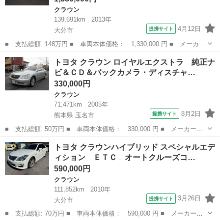
クラウン
139,691km
2013年
4月12日
提携サイト
大分市
■ 支払総額: 148万円 ■ 車両本体価格： 1,330,000 円 ■ メーカー
名： トヨタ ■ 車種名： クラウンハイブリッド ■ グレード
大分
大分市
クラウン
トヨタ クラウン ロイヤルエクストラ 純正ナ
名： アスリートＳ スマートキー プッシュスタート ナビ フル
ビ＆ＣＤ＆バックカメラ・ディスチャ…
セグ バックモ...
330,000円
クラウン
71,471km
2005年
8月2日
提携サイト
熊本県 玉名市
■ 支払総額: 50万円 ■ 車両本体価格： 330,000 円 ■ メーカー
名： トヨタ ■ 車種名： クラウン ■ グレード名： ロイヤルエ
熊本
玉名市
クラウン
トヨタ クラウンハイブリッド スペシャルエデ
クストラ 純正ナビ＆ＣＤ＆バックカメラ・ディスチャージヘッドラ
ィション ＥＴＣ オートクルーズコ…
イト・キーレス・...
590,000円
クラウン
111,852km
2010年
3月26日
提携サイト
大分市
■ 支払総額: 70万円 ■ 車両本体価格： 590,000 円 ■ メーカー