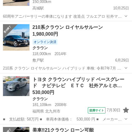
150,000km
高城駅
10月25日
60周年アニバーサリーの車体になります 改造点 フルエアロ 社外マフ
ラー クスコキャンバーアーム クスコ車高調 フルスモ 出品理由として
大分
大分市
高城駅
クラウン
アスリート
210系クラウン ロイヤルサルーン
転勤することになったので格安で大事に乗っていただける方に譲りた
1,980,000円
いと思い出品しました。 改...
オンライン決済
クラウン
118,000km
2014年
敷戸駅
6月29日
210系 クラウン ロイヤルサルーン ハイブリッド 車検: 令和7年7月 走
行距離: 117,000km 今年の税金は払い済み。 購入前にお読みくださ
大分
大分市
敷戸駅
クラウン
ロイヤル
トヨタ クラウンハイブリッド ベースグレー
い。 そして気になる点は問い合わせをお願いします。 《カスタム情
ド ナビテレビ ＥＴＣ 社外アルミホ…
報...
530,000円
クラウン
181,109km
2008年
7月30日
提携サイト
福岡県 北九州市
■ 支払総額: 58万円 ■ 車両本体価格： 530,000 円 ■ メーカー
名： トヨタ ■ 車種名： クラウンハイブリッド ■ グレード
福岡
北九州市
クラウン
美車‼️21クラウン ローン可能
名： ベースグレード ナビテレビ ＥＴＣ 社外アルミホイール