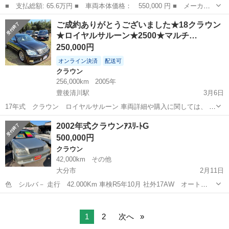
■ 支払総額: 65.6万円 ■ 車両本体価格： 550,000 円 ■ メーカー
名： トヨタ ■ 車種名： クラウン ■ グレード名： ロイヤルサ
熊本
熊本市
クラウン
ご成約ありがとうございました★18クラウン
ルーン ・ＨＤＤナビ／フルセグＴＶ／ＣＤ／ＤＶＤ ＥＴＣ バッ
★ロイヤルサルーン★2500★マルチ…
クモニター ...
250,000円
オンライン決済
配送可
クラウン
256,000km
2005年
豊後清川駅
3月6日
17年式 クラウン ロイヤルサルーン 車両詳細や購入に関しては、 お
気軽にお問い合わせ下さい。 車屋フリーダム 090-1086-4260
大分
豊後大野市
豊後清川駅
クラウン
ロイヤル
2002年式クラウンｱｽﾘ-ﾄG
500,000円
クラウン
42,000km
その他
大分市
2月11日
色 シルバ－ 走行 42.000Km 車検R5年10月 社外17AW オート
AC 電動シート CDチェンジャー 諸費用こみで総額570.000円 気に
大分
大分市
クラウン
クラウンアスリ
なる事がありましたら気軽にご連絡下さい。
1
2
次へ