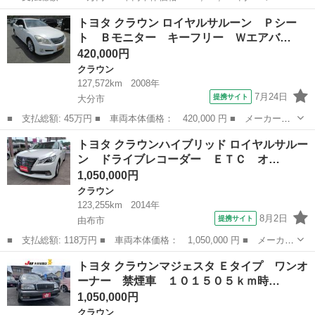
ー名： トヨタ ■ 車種名： クラウンハイブリッド ■ グレード
大分
中津市
クラウン
トヨタ クラウン ロイヤルサルーン Ｐシー
名： アスリートＳ 純正８インチナビ フルセグ バックカメラ
ト Ｂモニター キーフリー Ｗエアバ…
ステアリン...
420,000円
クラウン
127,572km
2008年
7月24日
提携サイト
大分市
■ 支払総額: 45万円 ■ 車両本体価格： 420,000 円 ■ メーカー
名： トヨタ ■ 車種名： クラウン ■ グレード名： ロイヤルサ
大分
大分市
クラウン
トヨタ クラウンハイブリッド ロイヤルサルー
ルーン Ｐシート Ｂモニター キーフリー Ｗエアバック パワー
ン ドライブレコーダー ＥＴＣ オ…
ステアリング エ...
1,050,000円
クラウン
123,255km
2014年
8月2日
提携サイト
由布市
■ 支払総額: 118万円 ■ 車両本体価格： 1,050,000 円 ■ メーカー
名： トヨタ ■ 車種名： クラウンハイブリッド ■ グレード
大分
由布市
クラウン
トヨタ クラウンマジェスタ Ｅタイプ ワンオ
名： ロイヤルサルーン ドライブレコーダー ＥＴＣ オートクル
ーナー 禁煙車 １０１５０５ｋｍ時…
ーズコントロー...
1,050,000円
クラウン