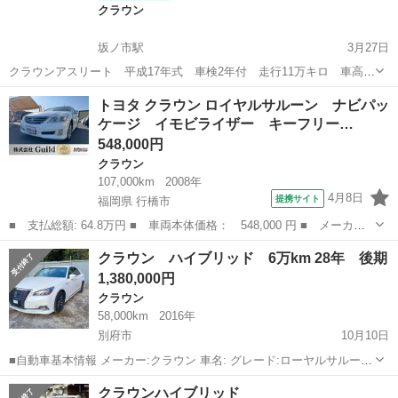
クラウン
坂ノ市駅
3月27日
クラウンアスリート 平成17年式 車検2年付 走行11万キロ 車高
調 フルエアロ 19インチアルミ 社外グリル ドアミラーウィンカ
大分
大分市
坂ノ市駅
クラウン
車両
トヨタ クラウン ロイヤルサルーン ナビパッ
ー 流れるサイドウィンカー テールランプ改 マルチナビ
ケージ イモビライザー キーフリー…
Bluetooth パワーシート ウ...
548,000円
クラウン
107,000km
2008年
4月8日
提携サイト
福岡県 行橋市
■ 支払総額: 64.8万円 ■ 車両本体価格： 548,000 円 ■ メーカー
名： トヨタ ■ 車種名： クラウン ■ グレード名： ロイヤルサ
福岡
行橋市
クラウン
クラウン ハイブリッド 6万km 28年 後期
ルーン ナビパッケージ イモビライザー キーフリー 電動シー
1,380,000円
ト エアバッグ...
クラウン
58,000km
2016年
別府市
10月10日
■自動車基本情報 メーカー:クラウン 車名: グレード:ローヤルサルーン
排気量:cc 年式:28年 輸入車モデル年式: − 走行:57000(実走行) 色: 色
大分
別府市
クラウン
ハイブリッド
クラウンハイブリッド
名:− 車検: なし ミッション:オー...