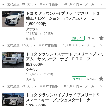
■ 支払総額: 49.3万円 ■ 車両本体価格： 415,000 円 ■ メーカー
名： トヨタ ■ 車種名： クラウン ■ グレード名： ロイヤルサ
福岡
糟屋郡
クラウン
トヨタ クラウンハイブリッド アスリートＳ
ルーン ドライブレコーダー オートクルーズコントロール ナビ
純正ナビゲーション バックカメラ …
ＴＶ アルミ...
1,600,000円
クラウン
101,500km
2015年
5月24日
提携サイト
別府市
■ 支払総額: 172万円 ■ 車両本体価格： 1,600,000 円 ■ メーカー
名： トヨタ ■ 車種名： クラウンハイブリッド ■ グレード
大分
別府市
クラウン
トヨタ クラウンエステート アスリートプレミ
名： アスリートＳ 純正ナビゲーション バックカメラ 前後ドラ
アム サンルーフ ナビ ＥＴＣ フ…
イブレコーダー...
853,000円
クラウン
167,921km
2003年
5月3日
提携サイト
大分市
■ 支払総額: 93.3万円 ■ 車両本体価格： 853,000 円 ■ メーカー
名： トヨタ ■ 車種名： クラウンエステート ■ グレード名：
大分
大分市
クラウン
トヨタ クラウンハイブリッド アスリートＳ
アスリートプレミアム サンルーフ ナビ ＥＴＣ フルセグチュー
スマートキー プッシュスタート ナ…
ナー 純正１...
1,330,000円