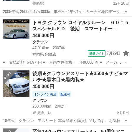
鶴崎駅
12月20日
2005年式 2500cc 175.000km 車検2024年6/15 ・カーナビ地図データ不
良 ・ダッシュボード割れ有り(簡易補修済) ・大きな凹みやキズはあり
大分
大分市
鶴崎駅
クラウン
アスリート
トヨタ クラウン ロイヤルサルーン ６０ｔｈ
ませんが年式なりの 小傷等あります。 車高もイイ感じです...
スペシャルＥＤ 後期 スマートキー…
449,000円
クラウン
47,914km
2007年
7月29日
提携サイト
福岡県 宗像市
■ 支払総額: 64.9万円 ■ 車両本体価格： 449,000 円 ■ メーカー
名： トヨタ ■ 車種名： クラウン ■ グレード名： ロイヤルサ
福岡
宗像市
クラウン
後期★クラウンアスリート★3500★ナビ★マ
ルーン ６０ｔｈスペシャルＥＤ 後期 スマートキー プッシュス
ルチ★黒木目★黒内装★
タート ＨＤ...
450,000円
オンライン決済
配送可
クラウン
230,000km
2002年
豊後清川駅
5月9日
18年式 クラウン アスリート 車両詳細や購入に関しては、 お気軽に
お問い合わせ下さいませ。 車屋フリーダム 090-1086-4260
大分
豊後大野市
豊後清川駅
クラウン
至急18クラウンアスリート3.5、60周年アニ