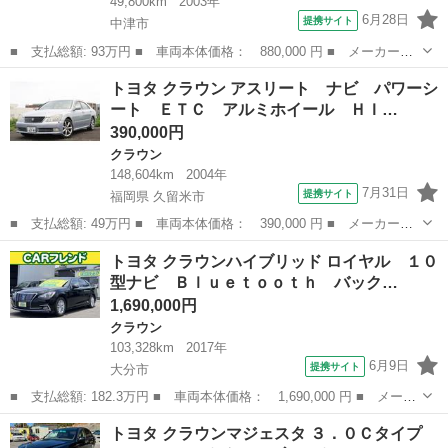
49,800km
2003年
6月28日
提携サイト
中津市
■ 支払総額: 93万円 ■ 車両本体価格： 880,000 円 ■ メーカー
名： トヨタ ■ 車種名： クラウン ■ グレード名： ロイヤルサ
大分
中津市
クラウン
トヨタ クラウン アスリート ナビ パワーシ
ルーン プレミアム マルチ ＨＩＤ 全席パワーシート オートク
ート ＥＴＣ アルミホイール ＨＩ…
ルーズ キーレス...
390,000円
クラウン
148,604km
2004年
7月31日
提携サイト
福岡県 久留米市
■ 支払総額: 49万円 ■ 車両本体価格： 390,000 円 ■ メーカー
名： トヨタ ■ 車種名： クラウン ■ グレード名： アスリー
福岡
久留米市
クラウン
トヨタ クラウンハイブリッド ロイヤル １０
ト ナビ パワーシート ＥＴＣ アルミホイール ＨＩＤヘッドラ
型ナビ Ｂｌｕｅｔｏｏｔｈ バック…
ンプ ■ 排気量：...
1,690,000円
クラウン
103,328km
2017年
6月9日
提携サイト
大分市
■ 支払総額: 182.3万円 ■ 車両本体価格： 1,690,000 円 ■ メーカ
ー名： トヨタ ■ 車種名： クラウンハイブリッド ■ グレード
大分
大分市
クラウン
トヨタ クラウンマジェスタ ３．０Ｃタイプ
名： ロイヤル １０型ナビ Ｂｌｕｅｔｏｏｔｈ バックカメラ