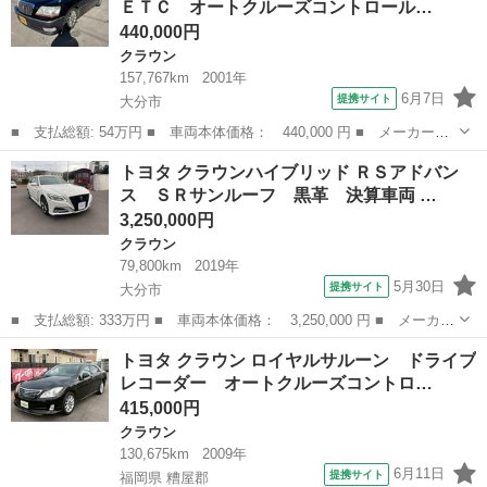
ＥＴＣ オートクルーズコントロール…
ドライブレ...
440,000円
クラウン
157,767km
2001年
6月7日
提携サイト
大分市
■ 支払総額: 54万円 ■ 車両本体価格： 440,000 円 ■ メーカー
名： トヨタ ■ 車種名： クラウンマジェスタ ■ グレード名：
大分
大分市
クラウン
トヨタ クラウンハイブリッド ＲＳアドバン
３．０Ｃタイプ ＥＴＣ オートクルーズコントロール ナビ アル
ス ＳＲサンルーフ 黒革 決算車両 …
ミホイール ＨＩ...
3,250,000円
クラウン
79,800km
2019年
5月30日
提携サイト
大分市
■ 支払総額: 333万円 ■ 車両本体価格： 3,250,000 円 ■ メーカー
名： トヨタ ■ 車種名： クラウンハイブリッド ■ グレード
大分
大分市
クラウン
トヨタ クラウン ロイヤルサルーン ドライブ
名： ＲＳアドバンス ＳＲサンルーフ 黒革 決算車両 ■ 排気
レコーダー オートクルーズコントロ…
量： 2500...
415,000円
クラウン
130,675km
2009年
6月11日
提携サイト
福岡県 糟屋郡