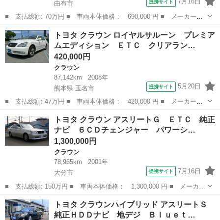
7月16日
提携サイト
由布市
■ 支払総額: 70万円 ■ 車両本体価格： 690,000 円 ■ メーカー
名： トヨタ ■ 車種名： クラウン ■ グレード名： ロイヤルエ
大分
由布市
クラウン
トヨタ クラウン ロイヤルサルーン プレミア
クストラリミテッド ■ 排気量： 2500cc ■ ドア枚数： 4D ■ ミ
ムエディション ＥＴＣ クリアラン…
ッ...
420,000円
クラウン
87,142km
2008年
5月20日
提携サイト
熊本県 玉名市
■ 支払総額: 47万円 ■ 車両本体価格： 420,000 円 ■ メーカー
名： トヨタ ■ 車種名： クラウン ■ グレード名： ロイヤルサ
熊本
玉名市
クラウン
トヨタ クラウン アスリートＧ ＥＴＣ 純正
ルーン プレミアムエディション ＥＴＣ クリアランスソナー オ
ナビ ６ＣＤチェンジャー パワーシ…
ートクルーズコン...
1,300,000円
クラウン
78,965km
2001年
7月16日
提携サイト
大分市
■ 支払総額: 150万円 ■ 車両本体価格： 1,300,000 円 ■ メーカー
名： トヨタ ■ 車種名： クラウン ■ グレード名： アスリート
大分
大分市
クラウン
トヨタ クラウンハイブリッド アスリートＳ
Ｇ ＥＴＣ 純正ナビ ６ＣＤチェンジャー パワーシート キーレ
純正ＨＤＤナビ 地デジ Ｂｌｕｅｔ…
スエントリ...