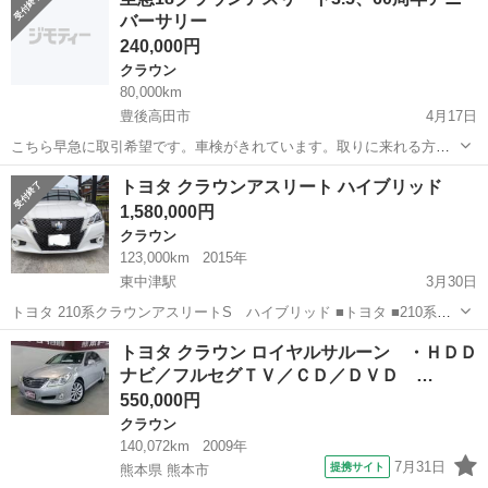
バーサリー
クラウンアスリート
240,000円
クラウン
80,000km
豊後高田市
4月17日
こちら早急に取引希望です。車検がきれています。取りに来れる方お
願いします。調子はいいです。
大分
豊後高田市
クラウン
クラウンアスリート
トヨタ クラウンアスリート ハイブリッド
1,580,000円
クラウン
123,000km
2015年
東中津駅
3月30日
トヨタ 210系クラウンアスリートS ハイブリッド ■トヨタ ■210系ク
ラウンアスリートS ハイブリッド ■2015年式（平成27年式） ■車検
大分
中津市
東中津駅
クラウン
クラウンアスリート
トヨタ クラウン ロイヤルサルーン ・ＨＤＤ
令和４年9月 ■走行距離 122000キロ ■修復歴無し ■20インチホ...
ナビ／フルセグＴＶ／ＣＤ／ＤＶＤ …
550,000円
クラウン
140,072km
2009年
7月31日
提携サイト
熊本県 熊本市