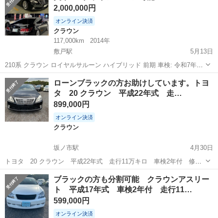
2,000,000円
エアロ アイドリング...
オンライン決済
クラウン
117,000km
2014年
敷戸駅
5月13日
210系 クラウン ロイヤルサルーン ハイブリッド 前期 車検: 令和7年7
月 走行距離: 117,000km 今年の税金は払い済み。 購入前にお読みくだ
大分
大分市
敷戸駅
クラウン
走行距離
ローンブラックの方お助けしています。トヨ
さい。 そして気になる点は問い合わせをお願いします。 《カスタム...
タ 20 クラウン 平成22年式 走…
899,000円
オンライン決済
クラウン
坂ノ市駅
4月30日
トヨタ 20 クラウン 平成22年式 走行11万キロ 車検2年付 修復
歴なし 3,000cc ナビ テレビ DVD ETC バックカメラ HIDライ
大分
大分市
坂ノ市駅
クラウン
車両
ブラックの方も分割可能 クラウンアスリー
ト ローダウン 19インチアルミホイール クルーズコントロール
ト 平成17年式 車検2年付 走行11…
ステ...
599,000円
オンライン決済