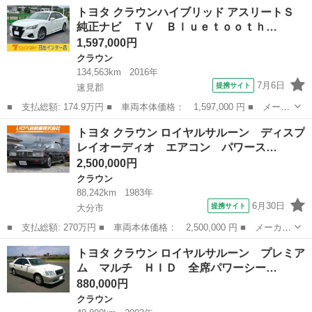
名： トヨタ ■ 車種名： クラウン ■ グレード名： ３．５アス
福岡
田川郡
クラウン
トヨタ クラウンハイブリッド アスリートＳ
リート ■ 排気量： 3500cc ■ ドア枚数： 4D ■ ミッション：
純正ナビ ＴＶ Ｂｌｕｅｔｏｏｔｈ…
M...
1,597,000円
クラウン
134,563km
2016年
7月6日
提携サイト
速見郡
■ 支払総額: 174.9万円 ■ 車両本体価格： 1,597,000 円 ■ メーカ
ー名： トヨタ ■ 車種名： クラウンハイブリッド ■ グレード
大分
速見郡
クラウン
トヨタ クラウン ロイヤルサルーン ディスプ
名： アスリートＳ 純正ナビ ＴＶ Ｂｌｕｅｔｏｏｔｈ ＣＤ／
レイオーディオ エアコン パワース…
ＤＶＤ Ｅ...
2,500,000円
クラウン
88,242km
1983年
6月30日
提携サイト
大分市
■ 支払総額: 270万円 ■ 車両本体価格： 2,500,000 円 ■ メーカー
名： トヨタ ■ 車種名： クラウン ■ グレード名： ロイヤルサ
大分
大分市
クラウン
トヨタ クラウン ロイヤルサルーン プレミア
ルーン ディスプレイオーディオ エアコン パワーステアリング
ム マルチ ＨＩＤ 全席パワーシー…
パワーウィ...
880,000円
クラウン