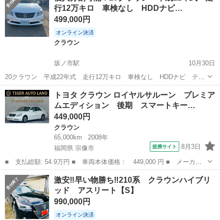
行12万キロ 車検なし HDDナビ…
499,000円
オンライン決済
クラウン
坂ノ市駅
10月30日
20クラウン 平成22年式 走行12万キロ 車検なし HDDナビ テレ
ビ DVD バックカメラ ETC 2500cc ロイヤルサルーン 前席パワー
大分
大分市
坂ノ市駅
クラウン
車両
トヨタ クラウン ロイヤルサルーン プレミア
シート 24時間以内に購入、お支払い可能な方のみのご連絡でお願い
ムエディション 後期 スマートキー…
致し...
449,000円
クラウン
65,000km
2008年
8月3日
提携サイト
福岡県 宗像市
■ 支払総額: 54.9万円 ■ 車両本体価格： 449,000 円 ■ メーカー
名： トヨタ ■ 車種名： クラウン ■ グレード名： ロイヤルサ
福岡
宗像市
クラウン
激安‼️早い物勝ち‼️210系 クラウンハイブリ
ルーン プレミアムエディション 後期 スマートキー プッシュス
ッド アスリート【S】
タート ＨＤ...
990,000円
オンライン決済