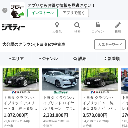
アプリならお得な情報を見逃さない！
インストール
アプリで開く
大分県
検索
ログイン
投稿
大分県のクラウン(トヨタ)の中古車
人気キーワード
エリア
ジャンル
詳細
新着順
トヨタ クラウンハ
トヨタ クラウンハ
トヨタ クラウンハ
ト
イブリッド アスリ
イブリッド ロイヤ
イブリッド Ｓ 純
イ
ートＳ 純正８型ナ
ルサルーン ブラッ
正１２型ナビ バッ
レ
ビ バックカメラ
クスタイル （検
クカメラ 衝突軽減
ン
1,872,000円
2,331,000円
3,573,000円
37
禁煙車 クルーズコ
8.10）
装置 レーダークル
ダ
72,630km / 2014年
46,000km / 2015年
34,250km / 2020年
143
ントロール ＨＩＤ
ーズ 禁煙車 ブラ
ア
大分市
中津市
大分市
熊本