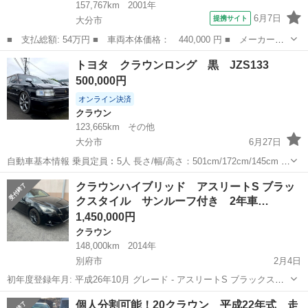
157,767km
2001年
6月7日
提携サイト
大分市
■ 支払総額: 54万円 ■ 車両本体価格： 440,000 円 ■ メーカー
名： トヨタ ■ 車種名： クラウンマジェスタ ■ グレード名：
大分
大分市
クラウン
トヨタ クラウンロング 黒 JZS133
３．０Ｃタイプ ＥＴＣ オートクルーズコントロール ナビ アル
500,000円
ミホイール ＨＩ...
オンライン決済
クラウン
123,665km
その他
大分市
6月27日
自動車基本情報 乗員定員︰5人 長さ/幅/高さ：501cm/172cm/145cm 燃
料の種類：ガソリン 排気量：2.99cc ミッション：AT 原動機の型式：
大分
大分市
クラウン
JZS
クラウンハイブリッド アスリートS ブラッ
2JZ 型式：E-JZS133改 年式：平成...
クスタイル サンルーフ付き 2年車…
1,450,000円
クラウン
148,000km
2014年
別府市
2月4日
初年度登録年月: 平成26年10月 グレード - アスリートS ブラックスタ
イル 型式 DAA➖AWS210 排気量 2500cc 車検 2年付き 走行
大分
別府市
クラウン
アスリート
個人分割可能！20クラウン 平成22年式 走
148000km シフト AT 燃料 ガソリン ハイブ...