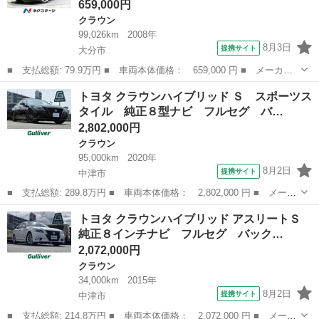
659,000円
クラウン
99,026km
2008年
8月3日
提携サイト
大分市
■ 支払総額: 79.9万円 ■ 車両本体価格： 659,000 円 ■ メーカー
名： トヨタ ■ 車種名： クラウン ■ グレード名： ３．５アス
大分
大分市
クラウン
トヨタ クラウンハイブリッド Ｓ スポーツス
リート サンルーフ 純正８型ナビ バックカメラ 禁煙車 クルー
タイル 純正８型ナビ フルセグ バ…
ズコントロー...
2,802,000円
クラウン
95,000km
2020年
8月2日
提携サイト
中津市
■ 支払総額: 289.8万円 ■ 車両本体価格： 2,802,000 円 ■ メーカ
ー名： トヨタ ■ 車種名： クラウンハイブリッド ■ グレード
大分
中津市
クラウン
トヨタ クラウンハイブリッド アスリートＳ
名： Ｓ スポーツスタイル 純正８型ナビ フルセグ バックカメ
純正８インチナビ フルセグ バック…
ラ ＥＴＣ...
2,072,000円
クラウン
34,000km
2015年
8月2日
提携サイト
中津市
■ 支払総額: 214.8万円 ■ 車両本体価格： 2,072,000 円 ■ メーカ