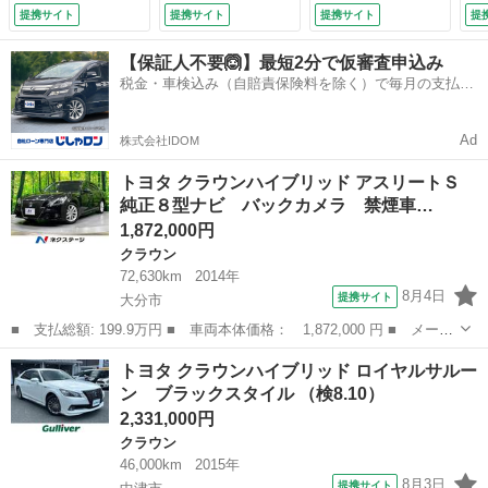
ヘッド／フォグ パ
インド ハーフレザ
ー
提携サイト
提携サイト
提携サイト
提
ワーシート フルセ
ー シートヒータ
ロ
グ Ｂｌｕｅｔｏｏ
ー ＬＥＤヘッド／
ラ
【保証人不要🙆】最短2分で仮審査申込み
ｔｈ再生 ＥＴＣ
フォグ ドラレコ
イ
税金・車検込み（自賠責保険料を除く）で毎月の支払額
スマートキー オー
フルセグ Ｂｌｕｅ
ト
は一定の自社ローン🚗
トライト／エアコ
ｔｏｏｔｈ再生 Ｅ
ス
ン 革巻きステアリ
ＴＣ スマートキー
格
Ad
株式会社IDOM
ング （検9.11）
（検9.12）
止
シー
トヨタ クラウンハイブリッド アスリートＳ
純正８型ナビ バックカメラ 禁煙車…
1,872,000円
クラウン
72,630km
2014年
8月4日
提携サイト
大分市
■ 支払総額: 199.9万円 ■ 車両本体価格： 1,872,000 円 ■ メーカ
ー名： トヨタ ■ 車種名： クラウンハイブリッド ■ グレード
大分
大分市
クラウン
トヨタ クラウンハイブリッド ロイヤルサルー
名： アスリートＳ 純正８型ナビ バックカメラ 禁煙車 クルー
ン ブラックスタイル （検8.10）
ズコントロ...
2,331,000円
クラウン
46,000km
2015年
8月3日
提携サイト