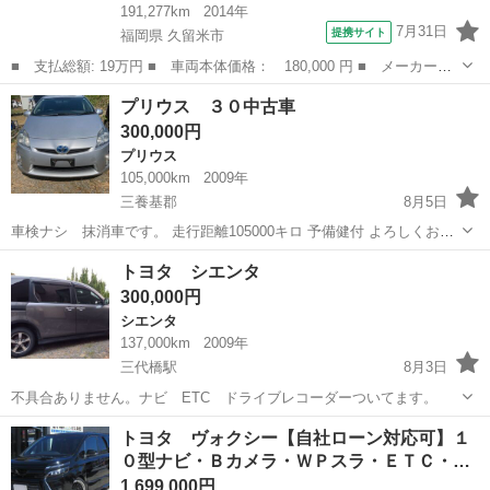
191,277km
2014年
7月31日
提携サイト
福岡県 久留米市
■ 支払総額: 19万円 ■ 車両本体価格： 180,000 円 ■ メーカー
名： トヨタ ■ 車種名： ピクシススペース ■ グレード名： カ
福岡
久留米市
その他
プリウス ３０中古車
スタム Ｇ ＥＴＣ ナビ ＴＶ ＨＩＤ スマートキー アイドリ
300,000円
ングストップ 電...
プリウス
105,000km
2009年
三養基郡
8月5日
車検ナシ 抹消車です。 走行距離105000キロ 予備健付 よろしくおね
がいします ただいま商談中ですので（少し価格ダウンにて） 購入希望
佐賀
三養基郡
プリウス
トヨタ シエンタ
のかたは メールお願いします。
300,000円
シエンタ
137,000km
2009年
三代橋駅
8月3日
不具合ありません。ナビ ETC ドライブレコーダーついてます。
佐賀
西松浦郡
三代橋駅
シエンタ
トヨタ ヴォクシー【自社ローン対応可】１
０型ナビ・Ｂカメラ・ＷＰスラ・ＥＴＣ・…
1,699,000円