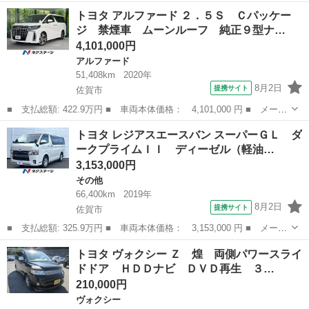
ー名： トヨタ ■ 車種名： ヴォクシー ■ グレード名： Ｓ－
佐賀
佐賀市
ヴォクシー
トヨタ アルファード ２．５Ｓ Ｃパッケー
Ｚ 禁煙車 ナビ付純正１０型ＤＡ 両側電動スライドドア バック
ジ 禁煙車 ムーンルーフ 純正９型ナ…
カメラ レ...
4,101,000円
アルファード
51,408km
2020年
8月2日
提携サイト
佐賀市
■ 支払総額: 422.9万円 ■ 車両本体価格： 4,101,000 円 ■ メーカ
ー名： トヨタ ■ 車種名： アルファード ■ グレード名： ２．
佐賀
佐賀市
アルファード
トヨタ レジアスエースバン スーパーＧＬ ダ
５Ｓ Ｃパッケージ 禁煙車 ムーンルーフ 純正９型ナビ 両側電
ークプライムＩＩ ディーゼル（軽油…
動ドア ...
3,153,000円
その他
66,400km
2019年
8月2日
提携サイト
佐賀市
■ 支払総額: 325.9万円 ■ 車両本体価格： 3,153,000 円 ■ メーカ
ー名： トヨタ ■ 車種名： レジアスエースバン ■ グレード
佐賀
佐賀市
その他
トヨタ ヴォクシー Ｚ 煌 両側パワースライ
名： スーパーＧＬ ダークプライムＩＩ ディーゼル（軽油） Ｓ
ドドア ＨＤＤナビ ＤＶＤ再生 ３…
Ｄナビ バッ...
210,000円
ヴォクシー