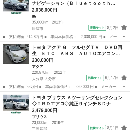
ナビゲーション（Ｂｌｕｅｔｏｏｔｈ…
Ｃ 半革シー...
2,038,000円
86
35,000km
2013年
8月2日
提携サイト
唐津市
■ 支払総額: 214.8万円 ■ 車両本体価格： 2,038,000 円 ■ メーカ
ー名： トヨタ ■ 車種名： ８６ ■ グレード名： ＧＴ ☆６速
佐賀
唐津市
86
トヨタ アクア Ｇ フルセグＴＶ ＤＶＤ再
ＭＴ☆純正７インチナビゲーション（Ｂｌｕｅｔｏｏｔｈ／ＣＤ／Ｄ
生 ＥＴＣ ＡＢＳ ＡＵＴＯエアコン…
ＶＤ／フ...
230,000円
アクア
220,978km
2012年
6月17日
提携サイト
大分県 大分市
■ 支払総額: 25万円 ■ 車両本体価格： 230,000 円 ■ メーカー
名： トヨタ ■ 車種名： アクア ■ グレード名： Ｇ フルセグ
大分
大分市
アクア
トヨタ プリウス Ａツーリングセレクション
ＴＶ ＤＶＤ再生 ＥＴＣ ＡＢＳ ＡＵＴＯエアコン 運転席エア
◇ＴＲＤエアロ◇純正９インチＳＤナ…
バック 助手席エ...
2,479,000円
プリウス
23,000km
2019年
8月1日
提携サイト
三養基郡