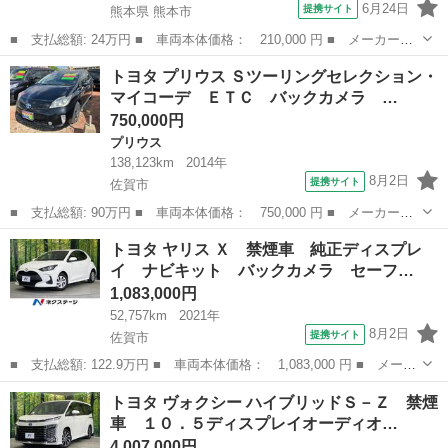
6月24日
提携サイト
熊本県 熊本市
■ 支払総額: 24万円 ■ 車両本体価格： 210,000 円 ■ メーカー
名： トヨタ ■ 車種名： アクア ■ グレード名： Ｓ ハイブリ
熊本
熊本市
アクア
トヨタ プリウス Ｓツーリングセレクション・
ッドバッテリー交換済み（ディーラー交換） スマートキー プッシ
マイコーデ ＥＴＣ バックカメラ …
ュスタート シー...
750,000円
プリウス
138,123km
2014年
8月2日
提携サイト
佐賀市
■ 支払総額: 90万円 ■ 車両本体価格： 750,000 円 ■ メーカー
名： トヨタ ■ 車種名： プリウス ■ グレード名： Ｓツーリン
佐賀
佐賀市
プリウス
トヨタ ヤリス Ｘ 禁煙車 純正ディスプレ
グセレクション・マイコーデ ＥＴＣ バックカメラ ナビ アルミ
イ ナビキット バックカメラ セーフ…
ホイール オート...
1,083,000円
52,757km
2021年
8月2日
提携サイト
佐賀市
■ 支払総額: 122.9万円 ■ 車両本体価格： 1,083,000 円 ■ メーカ
ー名： トヨタ ■ 車種名： ヤリス ■ グレード名： Ｘ 禁煙
佐賀
佐賀市
トヨタ
トヨタ ヴォクシー ハイブリッドＳ－Ｚ 禁煙
車 純正ディスプレイ ナビキット バックカメラ セーフティセン
車 １０．５ディスプレイオーディオ…
ス コーナ...
4,007,000円