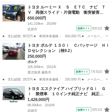
カー名： トヨタ ■ 車種名： カムロード ■ グレード名： ベー
佐賀
鳥栖市
その他
トヨタ ルーミー Ｘ Ｓ ＥＴＣ ナビ Ｔ
スグレード ナッツＲＶ クレソンジャーニー タイプＸ 先進安全
Ｖ 両側スライド・片側電動 衝突被害…
装備 ...
650,000円
141,218km
2018年
8月1日
提携サイト
佐賀市
■ 支払総額: 80万円 ■ 車両本体価格： 650,000 円 ■ メーカー
名： トヨタ ■ 車種名： ルーミー ■ グレード名： Ｘ Ｓ Ｅ
佐賀
佐賀市
トヨタ
トヨタ ポルテ １３０ｉ Ｃパッケージ ＨＩ
ＴＣ ナビ ＴＶ 両側スライド・片側電動 衝突被害軽減システ
Ｄセレクション （検9.2）
ム アルミホイール...
250,000円
ポルテ
105,500km
2011年
7月31日
提携サイト
鹿児島県 霧島市
■ 支払総額: 28万円 ■ 車両本体価格： 250,000 円 ■ メーカー
名： トヨタ ■ 車種名： ポルテ ■ グレード名： １３０ｉ Ｃ
鹿児島
霧島市
ポルテ
トヨタ エスクァイア ハイブリッドＧｉ Ｇ
パッケージ ＨＩＤセレクション ■ 排気量： 1300cc ■ ドア枚
ｉ 禁煙車 １０インチ純正ナビ 純正…
数： 3...
1,428,000円
99,000km
2016年
8月1日
提携サイト
武雄市