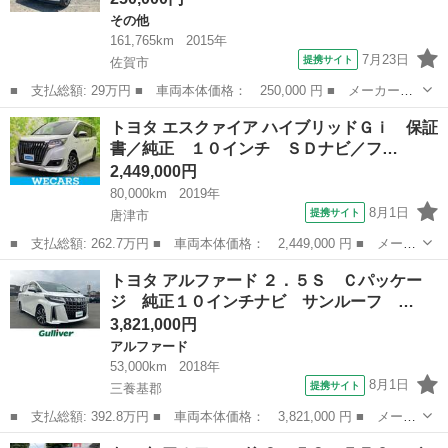
その他
161,765km
2015年
7月23日
提携サイト
佐賀市
■ 支払総額: 29万円 ■ 車両本体価格： 250,000 円 ■ メーカー
名： トヨタ ■ 車種名： ピクシススペース ■ グレード名：
佐賀
佐賀市
その他
トヨタ エスクァイア ハイブリッドＧｉ 保証
Ｌ ドライブレコーダー ＥＴＣ バックカメラ スマートキー ア
書／純正 １０インチ ＳＤナビ／フ…
イドリングストップ...
2,449,000円
80,000km
2019年
8月1日
提携サイト
唐津市
■ 支払総額: 262.7万円 ■ 車両本体価格： 2,449,000 円 ■ メーカ
ー名： トヨタ ■ 車種名： エスクァイア ■ グレード名： ハイ
佐賀
唐津市
トヨタ
トヨタ アルファード ２．５Ｓ Ｃパッケー
ブリッドＧｉ 保証書／純正 １０インチ ＳＤナビ／フリップダウ
ジ 純正１０インチナビ サンルーフ …
ンモニタ...
3,821,000円
アルファード
53,000km
2018年
8月1日
提携サイト
三養基郡
■ 支払総額: 392.8万円 ■ 車両本体価格： 3,821,000 円 ■ メーカ
ー名： トヨタ ■ 車種名： アルファード ■ グレード名： ２．
佐賀
三養基郡
アルファード