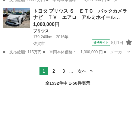
ー名： トヨタ ■ 車種名： プリウス ■ グレード名： Ｚ ◇モ
佐賀
三養基郡
プリウス
トヨタ プリウス Ｓ ＥＴＣ バックカメラ
デリスタエアロ◇パノラマルーフ◇純正１２．３インチディスプレイ
ナビ ＴＶ エアロ アルミホイール…
オーディ...
1,000,000円
プリウス
179,240km
2016年
8月1日
提携サイト
佐賀市
■ 支払総額: 115万円 ■ 車両本体価格： 1,000,000 円 ■ メーカー
名： トヨタ ■ 車種名： プリウス ■ グレード名： Ｓ ＥＴ
佐賀
佐賀市
プリウス
Ｃ バックカメラ ナビ ＴＶ エアロ アルミホイール オートラ
イト ＬＥＤ...
1
2
3
...
次へ
全1532件中 1-50件表示