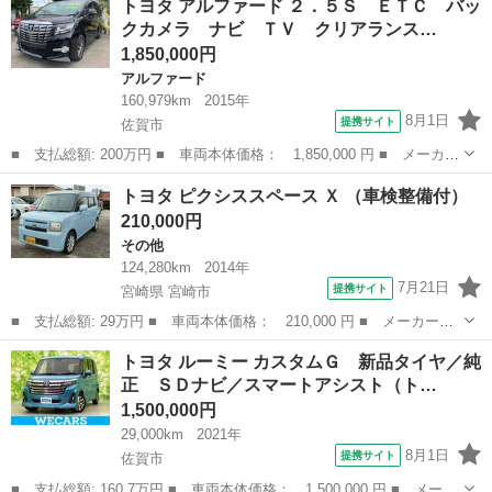
トヨタ アルファード ２．５Ｓ ＥＴＣ バッ
５Ｓ Ｃパッケージ 純正１０インチナビ サンルーフ レザーシー
クカメラ ナビ ＴＶ クリアランス…
ト バッ...
1,850,000円
アルファード
160,979km
2015年
8月1日
提携サイト
佐賀市
■ 支払総額: 200万円 ■ 車両本体価格： 1,850,000 円 ■ メーカー
名： トヨタ ■ 車種名： アルファード ■ グレード名： ２．５
佐賀
佐賀市
アルファード
トヨタ ピクシススペース Ｘ （車検整備付）
Ｓ ＥＴＣ バックカメラ ナビ ＴＶ クリアランスソナー 両側
210,000円
スライド・...
その他
124,280km
2014年
7月21日
提携サイト
宮崎県 宮崎市
■ 支払総額: 29万円 ■ 車両本体価格： 210,000 円 ■ メーカー
名： トヨタ ■ 車種名： ピクシススペース ■ グレード名： Ｘ
宮崎
宮崎市
その他
トヨタ ルーミー カスタムＧ 新品タイヤ／純
■ 排気量： 660cc ■ ドア枚数： 5D ■ ミッション： CVT ■...
正 ＳＤナビ／スマートアシスト（ト…
1,500,000円
29,000km
2021年
8月1日
提携サイト
佐賀市
■ 支払総額: 160.7万円 ■ 車両本体価格： 1,500,000 円 ■ メーカ