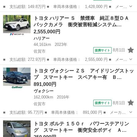
■ 支払総額: 149.8万円 ■ 車両本体価格： 1,428,000 円 ■ メーカ
ー名： トヨタ ■ 車種名： エスクァイア ■ グレード名： ハイ
佐賀
武雄市
トヨタ
トヨタ ハリアー Ｓ 禁煙車 純正８型ＤＡ
ブリッドＧｉ Ｇｉ 禁煙車 １０インチ純正ナビ 純正フリップダ
バックカメラ 衝突被害軽減システム…
ウンモニ...
2,555,000円
ハリアー
44,161km
2023年
8月1日
提携サイト
佐賀市
■ 支払総額: 272.9万円 ■ 車両本体価格： 2,555,000 円 ■ メーカ
ー名： トヨタ ■ 車種名： ハリアー ■ グレード名： Ｓ 禁煙
佐賀
佐賀市
ハリアー
トヨタ ヴォクシー ＺＳ アイドリングストッ
車 純正８型ＤＡ バックカメラ 衝突被害軽減システム レーダー
プ スマートキー スペアキー有 Ｂ…
クルーズ...
891,000円
ヴォクシー
162,000km
2016年
8月1日
提携サイト
佐賀市
■ 支払総額: 95.7万円 ■ 車両本体価格： 891,000 円 ■ メーカー
名： トヨタ ■ 車種名： ヴォクシー ■ グレード名： ＺＳ ア
佐賀
佐賀市
ヴォクシー
トヨタ ポルテ １５０ｒ パワーステアリン
イドリングストップ スマートキー スペアキー有 Ｂｌｕｅｔｏｏ
グ スマートキー 衝突安全ボディ Ａ…
ｔｈ接続 Ｃ...