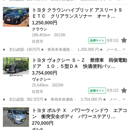
ー名： トヨタ ■ 車種名： ルーミー ■ グレード名： カスタム
佐賀
佐賀市
トヨタ
トヨタ クラウンハイブリッド アスリートＳ
Ｇ 新品タイヤ／純正 ＳＤナビ／スマートアシスト（トヨタ・ダイ
ＥＴＣ クリアランスソナー オート…
ハツ）／...
1,250,000円
クラウン
189,401km
2013年
8月1日
提携サイト
佐賀市
■ 支払総額: 140万円 ■ 車両本体価格： 1,250,000 円 ■ メーカー
名： トヨタ ■ 車種名： クラウンハイブリッド ■ グレード
佐賀
佐賀市
クラウン
トヨタ ヴォクシー Ｓ－Ｚ 禁煙車 両側電動
名： アスリートＳ ＥＴＣ クリアランスソナー オートクルーズ
ドア １０．５型ＤＡ 快適便利パッ…
コントロール ...
3,754,000円
ヴォクシー
25,645km
2023年
8月1日
提携サイト
佐賀市
■ 支払総額: 392.9万円 ■ 車両本体価格： 3,754,000 円 ■ メーカ
ー名： トヨタ ■ 車種名： ヴォクシー ■ グレード名： Ｓ－
佐賀
佐賀市
ヴォクシー
トヨタ ポルテ Ｘ パワーウィンドウ エアコ
Ｚ 禁煙車 両側電動ドア １０．５型ＤＡ 快適便利パッケージ
ン 衝突安全ボディ パワーステアリ…
フルセグＴ...
270,000円
ポルテ