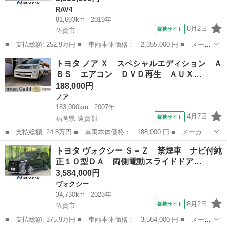
RAV4
81,693km
2019年
8月2日
提携サイト
佐賀市
■ 支払総額: 252.9万円 ■ 車両本体価格： 2,355,000 円 ■ メーカ
ー名： トヨタ ■ 車種名： ＲＡＶ４ ■ グレード名： Ｇ Ｚパ
佐賀
佐賀市
RAV4
トヨタ ノア Ｘ スペシャルエディション Ａ
ッケージ 禁煙車 純正９型ＳＤナビ バックカメラ 衝突被害軽減
ＢＳ エアコン ＤＶＤ再生 ＡＵＸ…
システム...
188,000円
ノア
183,000km
2007年
4月7日
提携サイト
福岡県 遠賀郡
■ 支払総額: 24.8万円 ■ 車両本体価格： 188,000 円 ■ メーカー
名： トヨタ ■ 車種名： ノア ■ グレード名： Ｘ スペシャル
福岡
遠賀郡
ノア
トヨタ ヴォクシー Ｓ－Ｚ 禁煙車 ナビ付純
エディション ＡＢＳ エアコン ＤＶＤ再生 ＡＵＸ ３列シー
正１０型ＤＡ 両側電動スライドドア…
ト ナビ Ｅ...
3,584,000円
ヴォクシー
34,730km
2023年
8月2日
提携サイト
佐賀市
■ 支払総額: 375.9万円 ■ 車両本体価格： 3,584,000 円 ■ メーカ