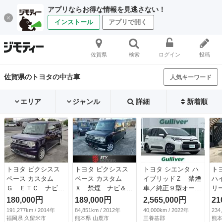
アプリならお得な情報を見逃さない！
インストール
アプリで開く
佐賀県
検索
ログイン
投稿
佐賀県のトヨタの中古車
人気キーワード
エリア
ジャンル
詳細
新着順
トヨタ ピクシスス
トヨタ ピクシスス
トヨタ シエンタ ハ
ト
ペース カスタム
ペース カスタム
イブリッドＺ 禁煙
ハ
Ｇ ＥＴＣ ナビ
Ｘ 禁煙 ナビ＆Ｔ
車／純正９型オーデ
リ
ＴＶ ＨＩＤ スマ
Ｖ ＢＴ キーフリ
ィオ／フルセグＴＶ
ー
180,000円
189,000円
2,565,000円
21
ートキー アイドリ
ーシステム セキュ
／バックカメラ／Ｂ
ー
191,277km / 2014年
84,851km / 2012年
40,000km / 2022年
234
ングストップ 電動
リティアラーム Ｅ
ＳＭ／両側パワスラ
ス
福岡県 久留米市
熊本県 山鹿市
三養基郡
熊本