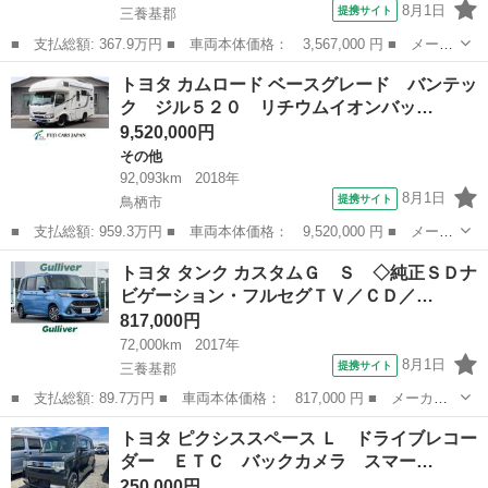
8月1日
提携サイト
三養基郡
■ 支払総額: 367.9万円 ■ 車両本体価格： 3,567,000 円 ■ メーカ
ー名： トヨタ ■ 車種名： アルファード ■ グレード名： ２．
佐賀
三養基郡
アルファード
トヨタ カムロード ベースグレード バンテッ
５Ｓ タイプゴールド 純正９型ディズプレイオーディオナビ フリ
ク ジル５２０ リチウムイオンバッ…
ップダウ...
9,520,000円
その他
92,093km
2018年
8月1日
提携サイト
鳥栖市
■ 支払総額: 959.3万円 ■ 車両本体価格： 9,520,000 円 ■ メーカ
ー名： トヨタ ■ 車種名： カムロード ■ グレード名： ベース
佐賀
鳥栖市
その他
トヨタ タンク カスタムＧ Ｓ ◇純正ＳＤナ
グレード バンテック ジル５２０ リチウムイオンバッテリー６０
ビゲーション・フルセグＴＶ／ＣＤ／…
０Ａｈ ...
817,000円
72,000km
2017年
8月1日
提携サイト
三養基郡
■ 支払総額: 89.7万円 ■ 車両本体価格： 817,000 円 ■ メーカー
名： トヨタ ■ 車種名： タンク ■ グレード名： カスタムＧ
佐賀
三養基郡
トヨタ
トヨタ ピクシススペース Ｌ ドライブレコー
Ｓ ◇純正ＳＤナビゲーション・フルセグＴＶ／ＣＤ／ＤＶＤ／ＳＤ
ダー ＥＴＣ バックカメラ スマー…
／Ｂｌｕｅｔ...
250,000円