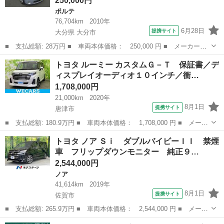
250,000円
ポルテ
76,704km
2010年
6月28日
提携サイト
大分県 大分市
■ 支払総額: 28万円 ■ 車両本体価格： 250,000 円 ■ メーカー
名： トヨタ ■ 車種名： ポルテ ■ グレード名： １５０ｒ パ
大分
大分市
ポルテ
トヨタ ルーミー カスタムＧ－Ｔ 保証書／デ
ワーステアリング スマートキー 衝突安全ボディ ＡＢＳ オート
ィスプレイオーディオ１０インチ／衝…
エアコン ウォー...
1,708,000円
21,000km
2020年
8月1日
提携サイト
唐津市
■ 支払総額: 180.9万円 ■ 車両本体価格： 1,708,000 円 ■ メーカ
ー名： トヨタ ■ 車種名： ルーミー ■ グレード名： カスタム
佐賀
唐津市
トヨタ
トヨタ ノア Ｓｉ ダブルバイビーＩＩ 禁煙
Ｇ－Ｔ 保証書／ディスプレイオーディオ１０インチ／衝突安全装置
車 フリップダウンモニター 純正９…
／両側電...
2,544,000円
ノア
41,614km
2019年
8月1日
提携サイト
佐賀市
■ 支払総額: 265.9万円 ■ 車両本体価格： 2,544,000 円 ■ メーカ
ー名： トヨタ ■ 車種名： ノア ■ グレード名： Ｓｉ ダブル
佐賀
佐賀市
ノア