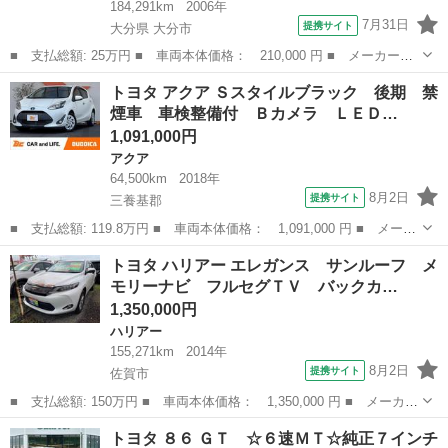
184,291km
2006年
7月31日
提携サイト
大分県 大分市
■ 支払総額: 25万円 ■ 車両本体価格： 210,000 円 ■ メーカー
名： トヨタ ■ 車種名： ヴォクシー ■ グレード名： Ｚ 煌
大分
大分市
ヴォクシー
トヨタ アクア Ｓスタイルブラック 後期 禁
両側パワースライドドア ＨＤＤナビ ＤＶＤ再生 ３列シート ダ
煙車 車検整備付 Ｂカメラ ＬＥＤ…
ブルエアコン Ａ...
1,091,000円
アクア
64,500km
2018年
8月2日
提携サイト
三養基郡
■ 支払総額: 119.8万円 ■ 車両本体価格： 1,091,000 円 ■ メーカ
ー名： トヨタ ■ 車種名： アクア ■ グレード名： Ｓスタイル
佐賀
三養基郡
アクア
トヨタ ハリアー エレガンス サンルーフ メ
ブラック 後期 禁煙車 車検整備付 Ｂカメラ ＬＥＤヘッド ナ
モリーナビ フルセグＴＶ バックカ…
ビ／フル...
1,350,000円
ハリアー
155,271km
2014年
8月2日
提携サイト
佐賀市
■ 支払総額: 150万円 ■ 車両本体価格： 1,350,000 円 ■ メーカー
名： トヨタ ■ 車種名： ハリアー ■ グレード名： エレガン
佐賀
佐賀市
ハリアー
トヨタ ８６ ＧＴ ☆６速ＭＴ☆純正７インチ
ス サンルーフ メモリーナビ フルセグＴＶ バックカメラ ＥＴ