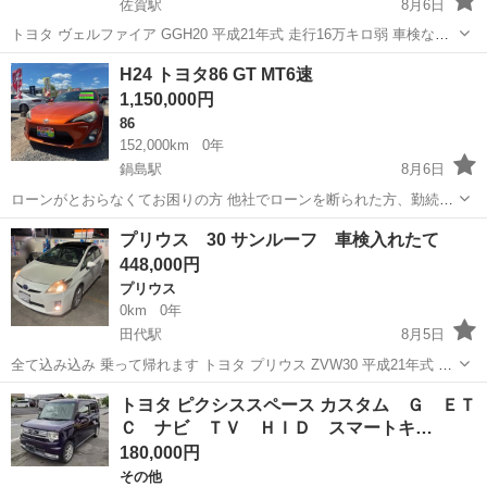
佐賀駅
8月6日
トヨタ ヴェルファイア GGH20 平成21年式 走行16万キロ弱 車検なし
3.5Z・Gエディション 走る曲がる止まる問題ありません オイル交換定
佐賀
佐賀市
佐賀駅
ヴェルファイア
H24 トヨタ86 GT MT6速
期的にされてます ガナドールマフラー カーナビ バックカメラ
1,150,000円
Blueto...
86
152,000km
0年
鍋島駅
8月6日
ローンがとおらなくてお困りの方 他社でローンを断られた方、勤続年
数が短い方、 年金受給者の方 などなど今までたくさんの方にご購入頂
佐賀
佐賀市
鍋島駅
86
車両
プリウス 30 サンルーフ 車検入れたて
き ました。是非一度ご相談ください！ もちろん現金の方も大歓迎で
448,000円
す！ たくさんの車両...
プリウス
0km
0年
田代駅
8月5日
全て込み込み 乗って帰れます トヨタ プリウス ZVW30 平成21年式 走
行9万キロ代 使用の為伸びます 車検令和10年8月まで 070 パールホワ
佐賀
鳥栖市
田代駅
プリウス
サンルーフ
トヨタ ピクシススペース カスタム Ｇ ＥＴ
イト 詳細 走る曲がる止まる問題ありません エアコンも冷えます サン
Ｃ ナビ ＴＶ ＨＩＤ スマートキ…
ル...
180,000円
その他