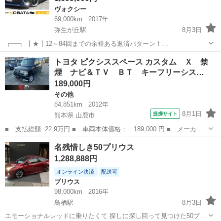
ヴォクシー
69,000km
2017年
弥生が丘駅
8月3日
┏━┓ ┃★┃12～84回までの余裕ある返済パターン！
┗━┻━━━━━━━━━━━━━━━━━━━━ 自社ローン、提携
佐賀
鳥栖市
弥生が丘駅
ヴォクシー
走行距離
トヨタ ピクシススペース カスタム Ｘ 禁
クレジットお申込みは最長84回（7年）までの設定！ 無理のない返済
煙 ナビ＆ＴＶ ＢＴ キーフリーシス…
でお車が購入でき毎月多数のお客...
189,000円
その他
84,851km
2012年
8月1日
提携サイト
熊本県 山鹿市
■ 支払総額: 22.9万円 ■ 車両本体価格： 189,000 円 ■ メーカー
名： トヨタ ■ 車種名： ピクシススペース ■ グレード名： カ
熊本
山鹿市
その他
名残惜しき50プリウス
スタム Ｘ 禁煙 ナビ＆ＴＶ ＢＴ キーフリーシステム セキュ
1,288,888円
リティアラー...
オンライン決済
配送可
プリウス
98,000km
2016年
鳥栖駅
8月3日
エモーショナルレッドに乗りたくて 探しに探し回って見つけた50プリ