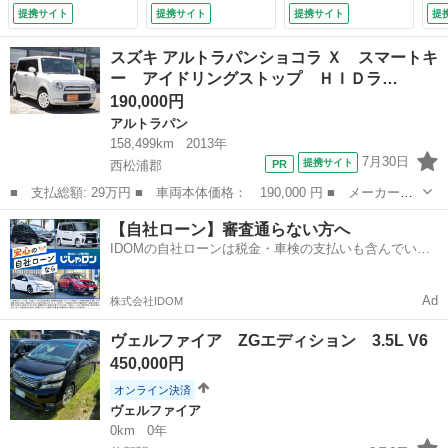
格納ミラー ベンチ
ＴＣ車載器 衝突安
／ＥＴＣ２．０／レ
ー
提携サイト
提携サイト
提携サイト
提
シート ＣＶＴ 盗
全ボディ インテリ
ーダークルコン／Ｌ
ー
難防止システム Ａ
キー パワーステア
ＥＤオートライト／
ラー
スズキ アルトラパンショコラ Ｘ スマートキ
ＢＳ ＣＤ ＤＶＤ
リング ＡＢＳ パ
オートハイビーム／
ー アイドリングストップ ＨＩＤラ…
再生 Ｂｌｕｅｔｏ
ワーウィンドウ エ
前後コーナーセンサ
190,000円
ｏｔｈ アルミホイ
アコン Ｗエアバッ
ー／スマートキー／
ール 衝突安全ボデ
グ 運転席エアバッ
スペアキー （車検
アルトラパン
ィ （車検整備付）
グ （検9.7）
整備付）
158,499km
2013年
7月30日
提携サイト
西松浦郡
■ 支払総額: 29万円 ■ 車両本体価格： 190,000 円 ■ メーカー
名： スズキ ■ 車種名： アルトラパンショコラ ■ グレード
佐賀
西松浦郡
アルトラパン
アイドリングストップ
【自社ローン】審査通らない方へ
名： Ｘ スマートキー アイドリングストップ ＨＩＤライト タ
IDOMの自社ローンは税金・車検の支払いも含んでいる
イミングチェーン車 ...
ので毎月の支払額は一定
Ad
株式会社IDOM
ヴェルファイア ZGエディション 3.5L V6
450,000円
オンライン決済
ヴェルファイア
0km
0年