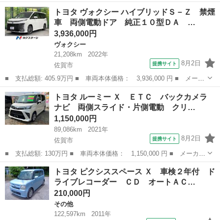
ー名： トヨタ ■ 車種名： プリウス ■ グレード名： Ｚ ナビ
佐賀
佐賀市
プリウス
トヨタ ヴォクシー ハイブリッドＳ－Ｚ 禁煙
＆ＴＶ バックカメラ ＥＴＣ キーレス スマートキー ドラレ
車 両側電動ドア 純正１０型ＤＡ …
コ 安全装...
3,936,000円
ヴォクシー
21,208km
2022年
8月2日
提携サイト
佐賀市
■ 支払総額: 405.9万円 ■ 車両本体価格： 3,936,000 円 ■ メーカ
ー名： トヨタ ■ 車種名： ヴォクシー ■ グレード名： ハイブ
佐賀
佐賀市
ヴォクシー
トヨタ ルーミー Ｘ ＥＴＣ バックカメラ
リッドＳ－Ｚ 禁煙車 両側電動ドア 純正１０型ＤＡ １４型有機
ナビ 両側スライド・片側電動 クリ…
ＥＬ後席...
1,150,000円
89,086km
2021年
8月2日
提携サイト
佐賀市
■ 支払総額: 130万円 ■ 車両本体価格： 1,150,000 円 ■ メーカー
名： トヨタ ■ 車種名： ルーミー ■ グレード名： Ｘ ＥＴ
佐賀
佐賀市
トヨタ
トヨタ ピクシススペース Ｘ 車検２年付 ド
Ｃ バックカメラ ナビ 両側スライド・片側電動 クリアランスソ
ライブレコーダー ＣＤ オートＡＣ…
ナー 衝突被...
210,000円
その他
122,597km
2011年