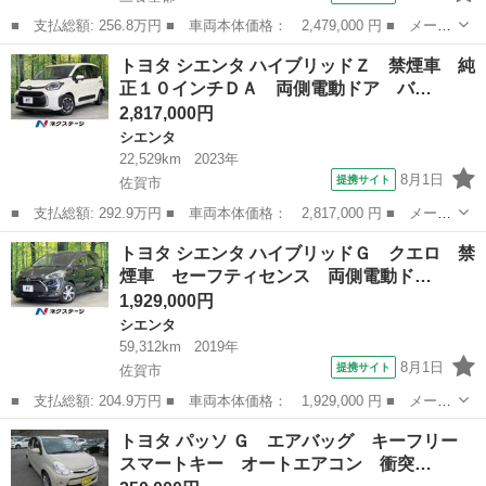
■ 支払総額: 256.8万円 ■ 車両本体価格： 2,479,000 円 ■ メーカ
ー名： トヨタ ■ 車種名： プリウス ■ グレード名： Ａツーリ
佐賀
三養基郡
プリウス
トヨタ シエンタ ハイブリッドＺ 禁煙車 純
ングセレクション ◇ＴＲＤエアロ◇純正９インチＳＤナビゲーショ
正１０インチＤＡ 両側電動ドア バ…
ン・フル...
2,817,000円
シエンタ
22,529km
2023年
8月1日
提携サイト
佐賀市
■ 支払総額: 292.9万円 ■ 車両本体価格： 2,817,000 円 ■ メーカ
ー名： トヨタ ■ 車種名： シエンタ ■ グレード名： ハイブリ
佐賀
佐賀市
シエンタ
トヨタ シエンタ ハイブリッドＧ クエロ 禁
ッドＺ 禁煙車 純正１０インチＤＡ 両側電動ドア バックカメ
煙車 セーフティセンス 両側電動ド…
ラ 衝突被...
1,929,000円
シエンタ
59,312km
2019年
8月1日
提携サイト
佐賀市
■ 支払総額: 204.9万円 ■ 車両本体価格： 1,929,000 円 ■ メーカ
ー名： トヨタ ■ 車種名： シエンタ ■ グレード名： ハイブリ
佐賀
佐賀市
シエンタ
トヨタ パッソ Ｇ エアバッグ キーフリー
ッドＧ クエロ 禁煙車 セーフティセンス 両側電動ドア 純正９
スマートキー オートエアコン 衝突…
型ナビ ...