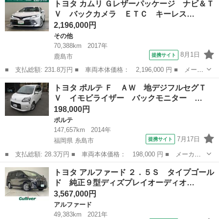
トヨタ カムリ Ｇレザーパッケージ ナビ＆Ｔ
バイビーＩＩ 禁煙車 フリップダウンモニター 純正９インチナ
Ｖ バックカメラ ＥＴＣ キーレス…
ビ 両側電...
2,196,000円
その他
70,388km
2017年
8月1日
提携サイト
鹿島市
■ 支払総額: 231.8万円 ■ 車両本体価格： 2,196,000 円 ■ メーカ
ー名： トヨタ ■ 車種名： カムリ ■ グレード名： Ｇレザーパ
佐賀
鹿島市
その他
トヨタ ポルテ Ｆ ＡＷ 地デジフルセグＴ
ッケージ ナビ＆ＴＶ バックカメラ ＥＴＣ キーレス スマート
Ｖ イモビライザー バックモニター …
キー 安...
198,000円
ポルテ
147,657km
2014年
7月17日
提携サイト
福岡県 糸島市
■ 支払総額: 28.3万円 ■ 車両本体価格： 198,000 円 ■ メーカー
名： トヨタ ■ 車種名： ポルテ ■ グレード名： Ｆ ＡＷ 地
福岡
糸島市
ポルテ
トヨタ アルファード ２．５Ｓ タイプゴール
デジフルセグＴＶ イモビライザー バックモニター スマートエン
ド 純正９型ディズプレイオーディオ…
トリー キー...
3,567,000円
アルファード
49,383km
2021年