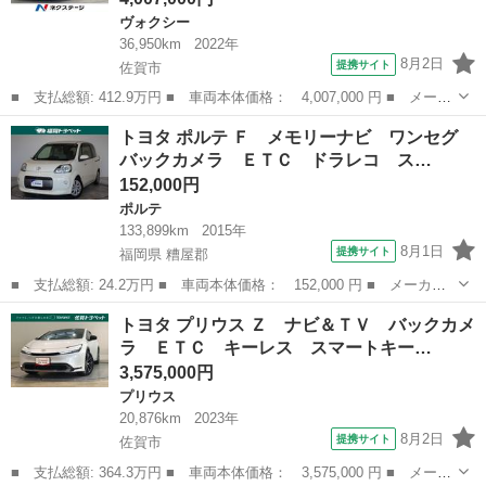
ヴォクシー
36,950km
2022年
8月2日
提携サイト
佐賀市
■ 支払総額: 412.9万円 ■ 車両本体価格： 4,007,000 円 ■ メーカ
ー名： トヨタ ■ 車種名： ヴォクシー ■ グレード名： ハイブ
佐賀
佐賀市
ヴォクシー
トヨタ ポルテ Ｆ メモリーナビ ワンセグ
リッドＳ－Ｚ 禁煙車 １０．５ディスプレイオーディオ 両側電動
バックカメラ ＥＴＣ ドラレコ ス…
ドア バ...
152,000円
ポルテ
133,899km
2015年
8月1日
提携サイト
福岡県 糟屋郡
■ 支払総額: 24.2万円 ■ 車両本体価格： 152,000 円 ■ メーカー
名： トヨタ ■ 車種名： ポルテ ■ グレード名： Ｆ メモリー
福岡
糟屋郡
ポルテ
トヨタ プリウス Ｚ ナビ＆ＴＶ バックカメ
ナビ ワンセグ バックカメラ ＥＴＣ ドラレコ スマートキー
ラ ＥＴＣ キーレス スマートキー…
■ 排気量：...
3,575,000円
プリウス
20,876km
2023年
8月2日
提携サイト
佐賀市
■ 支払総額: 364.3万円 ■ 車両本体価格： 3,575,000 円 ■ メーカ