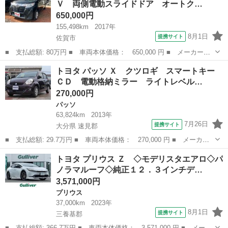
Ｖ 両側電動スライドドア オートク…
5月まで元々車検が...
650,000円
155,498km
2017年
8月1日
提携サイト
佐賀市
■ 支払総額: 80万円 ■ 車両本体価格： 650,000 円 ■ メーカー
名： トヨタ ■ 車種名： ルーミー ■ グレード名： Ｇ バック
佐賀
佐賀市
トヨタ
トヨタ パッソ Ｘ クツロギ スマートキー
カメラ ナビ ＴＶ 両側電動スライドドア オートクルーズコント
ＣＤ 電動格納ミラー ライトレベル…
ロール アルミホ...
270,000円
パッソ
63,824km
2013年
7月26日
提携サイト
大分県 速見郡
■ 支払総額: 29.7万円 ■ 車両本体価格： 270,000 円 ■ メーカー
名： トヨタ ■ 車種名： パッソ ■ グレード名： Ｘ クツロ
大分
速見郡
パッソ
トヨタ プリウス Ｚ ◇モデリスタエアロ◇パ
ギ スマートキー ＣＤ 電動格納ミラー ライトレベル調節 ベン
ノラマルーフ◇純正１２．３インチデ…
チシート パワ...
3,571,000円
プリウス
37,000km
2023年
8月1日
提携サイト
三養基郡
■ 支払総額: 366.7万円 ■ 車両本体価格： 3,571,000 円 ■ メーカ