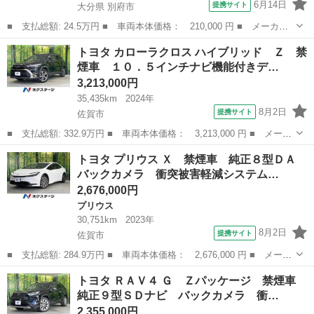
6月14日
提携サイト
大分県 別府市
■ 支払総額: 24.5万円 ■ 車両本体価格： 210,000 円 ■ メーカー
名： トヨタ ■ 車種名： ピクシススペース ■ グレード名：
大分
別府市
その他
トヨタ カローラクロス ハイブリッド Ｚ 禁
Ｘ 車検２年付 ドライブレコーダー ＣＤ オートＡＣ シートカ
煙車 １０．５インチナビ機能付きデ…
バー スマート...
3,213,000円
35,435km
2024年
8月2日
提携サイト
佐賀市
■ 支払総額: 332.9万円 ■ 車両本体価格： 3,213,000 円 ■ メーカ
ー名： トヨタ ■ 車種名： カローラクロス ■ グレード名： ハ
佐賀
佐賀市
トヨタ
トヨタ プリウス Ｘ 禁煙車 純正８型ＤＡ
イブリッド Ｚ 禁煙車 １０．５インチナビ機能付きディスプレイ
バックカメラ 衝突被害軽減システム…
オーディ...
2,676,000円
プリウス
30,751km
2023年
8月2日
提携サイト
佐賀市
■ 支払総額: 284.9万円 ■ 車両本体価格： 2,676,000 円 ■ メーカ
ー名： トヨタ ■ 車種名： プリウス ■ グレード名： Ｘ 禁煙
佐賀
佐賀市
プリウス
トヨタ ＲＡＶ４ Ｇ Ｚパッケージ 禁煙車
車 純正８型ＤＡ バックカメラ 衝突被害軽減システム レーダー
純正９型ＳＤナビ バックカメラ 衝…
クルーズ...
2,355,000円