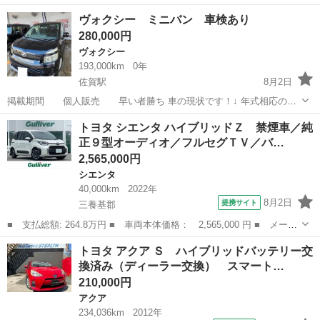
ウス。 手放す時期になってしまいました。 気になる方気軽にどうぞ👁️
佐賀
鳥栖市
鳥栖駅
プリウス
走行距離
ヴォクシー ミニバン 車検あり
現車確認は鳥栖フレスポ近辺で。 初度登録平成28年2月 現在2オーナ
280,000円
ー車 事故歴...
ヴォクシー
193,000km
0年
佐賀駅
8月2日
掲載期間 個人販売 早い者勝ち 車の現状です！↓ 年式相応の小
傷 1.タッチペンでの修正箇所2ヵ所程 目立つものではありません❗
佐賀
佐賀市
佐賀駅
ヴォクシー
シャコタン
トヨタ シエンタ ハイブリッドＺ 禁煙車／純
2.リアタイヤ付近での外装のすり傷 3.バッテリーをディーラーで交
正９型オーディオ／フルセグＴＶ／バ…
換済み ...
2,565,000円
シエンタ
40,000km
2022年
8月2日
提携サイト
三養基郡
■ 支払総額: 264.8万円 ■ 車両本体価格： 2,565,000 円 ■ メーカ
ー名： トヨタ ■ 車種名： シエンタ ■ グレード名： ハイブリ
佐賀
三養基郡
シエンタ
トヨタ アクア Ｓ ハイブリッドバッテリー交
ッドＺ 禁煙車／純正９型オーディオ／フルセグＴＶ／バックカメラ
換済み（ディーラー交換） スマート…
／ＢＳＭ...
210,000円
アクア
234,036km
2012年