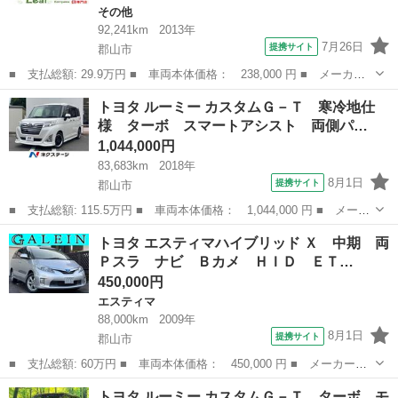
その他
92,241km
2013年
7月26日
提携サイト
郡山市
■ 支払総額: 29.9万円 ■ 車両本体価格： 238,000 円 ■ メーカー
名： トヨタ ■ 車種名： ピクシスエポック ■ グレード名：
福島
郡山市
その他
トヨタ ルーミー カスタムＧ－Ｔ 寒冷地仕
Ｇ アイドリングストップ（車検２年・１年保証・新品バッテリー
様 ターボ スマートアシスト 両側パ…
付）基本装備フル...
1,044,000円
83,683km
2018年
8月1日
提携サイト
郡山市
■ 支払総額: 115.5万円 ■ 車両本体価格： 1,044,000 円 ■ メーカ
ー名： トヨタ ■ 車種名： ルーミー ■ グレード名： カスタム
福島
郡山市
トヨタ
トヨタ エスティマハイブリッド Ｘ 中期 両
Ｇ－Ｔ 寒冷地仕様 ターボ スマートアシスト 両側パワースライ
Ｐスラ ナビ Ｂカメ ＨＩＤ ＥＴ…
ドドア ...
450,000円
エスティマ
88,000km
2009年
8月1日
提携サイト
郡山市
■ 支払総額: 60万円 ■ 車両本体価格： 450,000 円 ■ メーカー
名： トヨタ ■ 車種名： エスティマハイブリッド ■ グレード
福島
郡山市
エスティマ
トヨタ ルーミー カスタムＧ－Ｔ ターボ モ