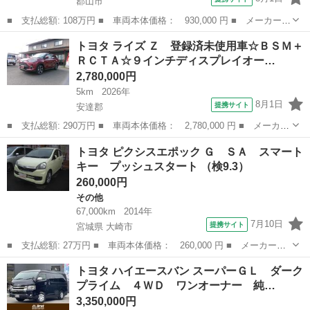
郡山市
■ 支払総額: 108万円 ■ 車両本体価格： 930,000 円 ■ メーカー
名： トヨタ ■ 車種名： ノア ■ グレード名： ハイブリッド
福島
郡山市
ノア
トヨタ ライズ Ｚ 登録済未使用車☆ＢＳＭ＋
Ｇ ナビ バックカメラ 両側パワースライドドア フルエアロ Ｂ
ＲＣＴＡ☆９インチディスプレイオー…
ｌｕｅｔｏｏｔｈ...
2,780,000円
5km
2026年
8月1日
提携サイト
安達郡
■ 支払総額: 290万円 ■ 車両本体価格： 2,780,000 円 ■ メーカー
名： トヨタ ■ 車種名： ライズ ■ グレード名： Ｚ 登録済未
福島
安達郡
トヨタ
トヨタ ピクシスエポック Ｇ ＳＡ スマート
使用車☆ＢＳＭ＋ＲＣＴＡ☆９インチディスプレイオーディオパッケ
キー プッシュスタート （検9.3）
ージ☆パノ...
260,000円
その他
67,000km
2014年
7月10日
提携サイト
宮城県 大崎市
■ 支払総額: 27万円 ■ 車両本体価格： 260,000 円 ■ メーカー
名： トヨタ ■ 車種名： ピクシスエポック ■ グレード名：
宮城
大崎市
その他
トヨタ ハイエースバン スーパーＧＬ ダーク
Ｇ ＳＡ スマートキー プッシュスタート ■ 排気量： 660cc ■
プライム ４ＷＤ ワンオーナー 純…
ドア枚数...
3,350,000円