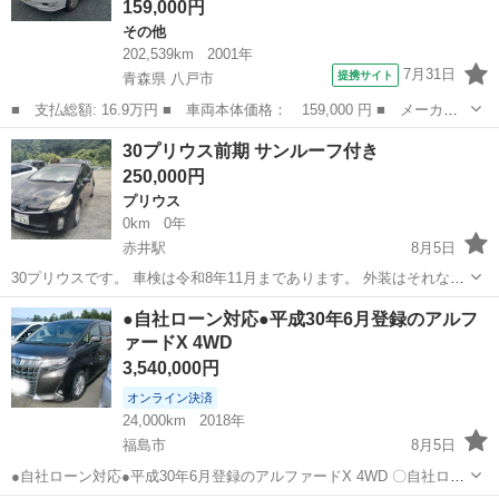
159,000円
その他
202,539km
2001年
7月31日
提携サイト
青森県 八戸市
■ 支払総額: 16.9万円 ■ 車両本体価格： 159,000 円 ■ メーカー
名： トヨタ ■ 車種名： マークII ■ グレード名： グランデＦｏ
青森
八戸市
その他
30プリウス前期 サンルーフ付き
ｕｒ １オーナー／４ＷＤ／パワーシート／寒冷地仕様／ドアミラー
250,000円
ヒーター...
プリウス
0km
0年
赤井駅
8月5日
30プリウスです。 車検は令和8年11月まであります。 外装はそれなり
に傷などがあります。 そんなに綺麗ってわけではないので神経質な方
福島
いわき市
赤井駅
プリウス
●自社ローン対応●平成30年6月登録のアルフ
はご遠慮ください。そのためこの価格です。 走行距離は26万前後で
ァードX 4WD
す。 サンルーフあります。...
3,540,000円
オンライン決済
24,000km
2018年
福島市
8月5日
●自社ローン対応●平成30年6月登録のアルファードX 4WD 〇自社ロー
ン対応中古車販売〇 ☆どなたでもローン対応可能☆