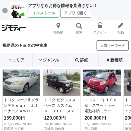
アプリならお得な情報を見逃さない！
インストール
アプリで開く
福島県
検索
ログイン
投稿
福島県のトヨタの中古車
人気キーワード
エリア
ジャンル
詳細
新着順
トヨタ マークII グラ
トヨタ ピクシスス
トヨタ ｉＱ １００
ト
ンデＦｏｕｒ １オ
ペース カスタム
Ｇ スマートキー
ペ
ーナー／４ＷＤ／パ
Ｘ ＨＩＤ スマー
電動格納ミラー Ｃ
エ
ワーシート／寒冷地
トキー アイドリン
ＶＴ 盗難防止シス
テ
159,000円
120,000円
200,000円
20
仕様／ドアミラーヒ
グストップ 電動格
テム 衝突安全ボデ
ウ
202,539km / 2001年
110,812km / 2012年
97,794km / 2009年
58,
ーター／オートライ
納ミラー ベンチシ
ィ ＡＢＳ ＥＳ
エ
青森県 八戸市
宮城県 仙台市
西白河郡
須