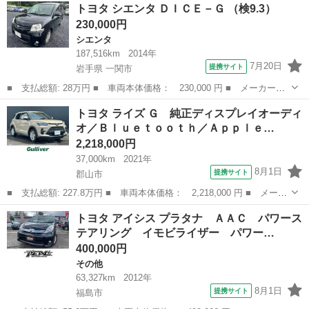
福島
郡山市
ヴィッツ
トヨタ シエンタ ＤＩＣＥ－Ｇ （検9.3）
ジックプレイヤー接続可 衝突被害軽減システム ドラレコ ワンオ
230,000円
ーナー 記...
シエンタ
187,516km
2014年
7月20日
提携サイト
岩手県 一関市
■ 支払総額: 28万円 ■ 車両本体価格： 230,000 円 ■ メーカー
名： トヨタ ■ 車種名： シエンタ ■ グレード名： ＤＩＣＥ－
岩手
一関市
シエンタ
トヨタ ライズ Ｇ 純正ディスプレイオーディ
Ｇ ■ 排気量： 1500cc ■ ドア枚数： 5D ■ ミッション： AT4...
オ／Ｂｌｕｅｔｏｏｔｈ／Ａｐｐｌｅ…
2,218,000円
37,000km
2021年
8月1日
提携サイト
郡山市
■ 支払総額: 227.8万円 ■ 車両本体価格： 2,218,000 円 ■ メーカ
ー名： トヨタ ■ 車種名： ライズ ■ グレード名： Ｇ 純正デ
福島
郡山市
トヨタ
トヨタ アイシス プラタナ ＡＡＣ パワース
ィスプレイオーディオ／Ｂｌｕｅｔｏｏｔｈ／ＡｐｐｌｅＣａｒＰｌ
テアリング イモビライザー パワー…
ａｙ／Ａ...
400,000円
その他
63,327km
2012年
8月1日
提携サイト
福島市