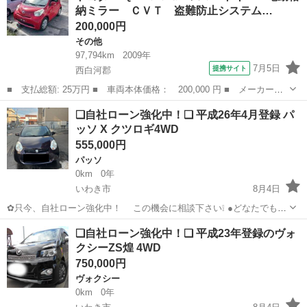
納ミラー ＣＶＴ 盗難防止システム…
200,000円
その他
97,794km
2009年
7月5日
提携サイト
西白河郡
■ 支払総額: 25万円 ■ 車両本体価格： 200,000 円 ■ メーカー
名： トヨタ ■ 車種名： ｉＱ ■ グレード名： １００Ｇ スマ
福島
西白河郡
その他
❑自社ローン強化中！❑ 平成26年4月登録 パ
ートキー 電動格納ミラー ＣＶＴ 盗難防止システム 衝突安全ボ
ッソ X クツロギ4WD
ディ ＡＢＳ Ｅ...
555,000円
パッソ
0km
0年
いわき市
8月4日
✿只今、自社ローン強化中！ この機会に相談下さい❕ ●どなたでも自
社ローン対応可能です● ・勤続年数の短い方や自営業
福島
いわき市
パッソ
車両
❑自社ローン強化中！❑ 平成23年登録のヴォ
の方 ・パートやアルバイト勤務の主婦の方や派遣社員の方 ・自...
クシーZS煌 4WD
750,000円
ヴォクシー
0km
0年