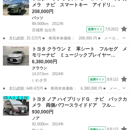
メラ ナビ スマートキー アイドリ…
セグ メ...
208,000円
パッソ
89,000km
2012年
7月26日
提携サイト
宮城県 仙台市
■ 支払総額: 25.5万円 ■ 車両本体価格： 208,000 円 ■ メーカー
名： トヨタ ■ 車種名： パッソ ■ グレード名： プラスハナ
宮城
仙台市
パッソ
トヨタ クラウン Ｚ 革シート フルセグ メ
ＥＴＣ バックカメラ ナビ スマートキー アイドリングストッ
モリーナビ ミュージックプレイヤー…
プ 電動格納ミ...
6,380,000円
クラウン
14,071km
2024年
8月1日
提携サイト
いわき市
■ 支払総額: 648.4万円 ■ 車両本体価格： 6,380,000 円 ■ メーカ
ー名： トヨタ ■ 車種名： クラウン ■ グレード名： Ｚ 革シ
福島
いわき市
クラウン
トヨタ ノア ハイブリッドＧ ナビ バックカ
ート フルセグ メモリーナビ ミュージックプレイヤー接続可 バ
メラ 両側パワースライドドア フル…
ックカメ...
930,000円
ノア
92,000km
2014年
8月1日
提携サイト