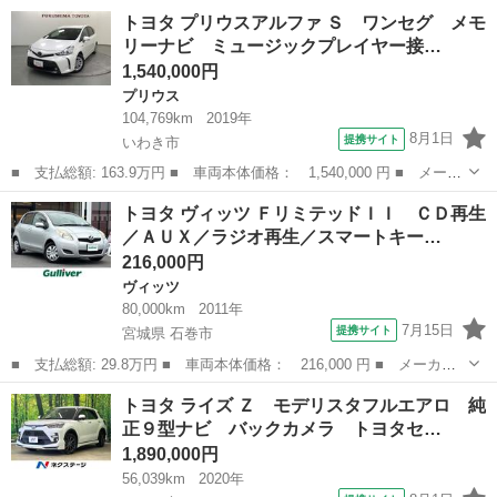
ー名： トヨタ ■ 車種名： ルーミー ■ グレード名： カスタム
福島
いわき市
トヨタ
トヨタ プリウスアルファ Ｓ ワンセグ メモ
Ｇ－Ｔ ターボ 両側電動スライド ＳＤナビ バックカメラ スマ
リーナビ ミュージックプレイヤー接…
ートアシ...
1,540,000円
プリウス
104,769km
2019年
8月1日
提携サイト
いわき市
■ 支払総額: 163.9万円 ■ 車両本体価格： 1,540,000 円 ■ メーカ
ー名： トヨタ ■ 車種名： プリウスアルファ ■ グレード名：
福島
いわき市
プリウス
トヨタ ヴィッツ ＦリミテッドＩＩ ＣＤ再生
Ｓ ワンセグ メモリーナビ ミュージックプレイヤー接続可 バッ
／ＡＵＸ／ラジオ再生／スマートキー…
クカメラ...
216,000円
ヴィッツ
80,000km
2011年
7月15日
提携サイト
宮城県 石巻市
■ 支払総額: 29.8万円 ■ 車両本体価格： 216,000 円 ■ メーカー
名： トヨタ ■ 車種名： ヴィッツ ■ グレード名： Ｆリミテッ
宮城
石巻市
ヴィッツ
トヨタ ライズ Ｚ モデリスタフルエアロ 純
ドＩＩ ＣＤ再生／ＡＵＸ／ラジオ再生／スマートキー／プッシュス
正９型ナビ バックカメラ トヨタセ…
タート／スペ...
1,890,000円
56,039km
2020年