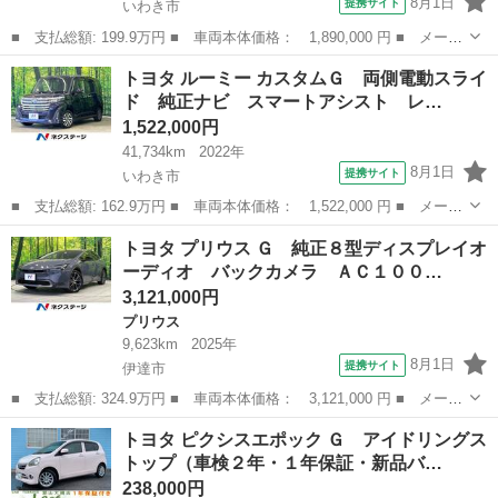
8月1日
提携サイト
いわき市
■ 支払総額: 199.9万円 ■ 車両本体価格： 1,890,000 円 ■ メーカ
ー名： トヨタ ■ 車種名： ライズ ■ グレード名： Ｚ モデリ
福島
いわき市
トヨタ
トヨタ ルーミー カスタムＧ 両側電動スライ
スタフルエアロ 純正９型ナビ バックカメラ トヨタセーフティセ
ド 純正ナビ スマートアシスト レ…
ンス レ...
1,522,000円
41,734km
2022年
8月1日
提携サイト
いわき市
■ 支払総額: 162.9万円 ■ 車両本体価格： 1,522,000 円 ■ メーカ
ー名： トヨタ ■ 車種名： ルーミー ■ グレード名： カスタム
福島
いわき市
トヨタ
トヨタ プリウス Ｇ 純正８型ディスプレイオ
Ｇ 両側電動スライド 純正ナビ スマートアシスト レーダークル
ーディオ バックカメラ ＡＣ１００…
ーズ 禁...
3,121,000円
プリウス
9,623km
2025年
8月1日
提携サイト
伊達市
■ 支払総額: 324.9万円 ■ 車両本体価格： 3,121,000 円 ■ メーカ
ー名： トヨタ ■ 車種名： プリウス ■ グレード名： Ｇ 純正
福島
伊達市
プリウス
トヨタ ピクシスエポック Ｇ アイドリングス
８型ディスプレイオーディオ バックカメラ ＡＣ１００Ｖ電源 衝
トップ（車検２年・１年保証・新品バ…
突軽減装...
238,000円