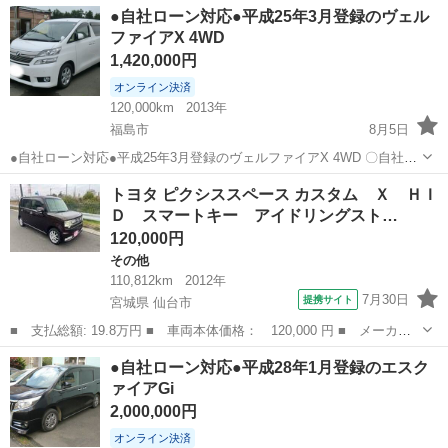
福島
福島市
トヨタ
●自社ローン対応●平成25年3月登録のヴェル
１、勤続年数の短い方や自営業の方 ２、パートをされる主婦の方や派
ファイアX 4WD
遣社員...
1,420,000円
オンライン決済
120,000km
2013年
福島市
8月5日
●自社ローン対応●平成25年3月登録のヴェルファイアX 4WD 〇自社ロ
ーン対応中古車販売〇 ☆どなたでもローン対応可能☆
福島
福島市
トヨタ
トヨタ ピクシススペース カスタム Ｘ ＨＩ
１、勤続年数の短い方や自営業の方 ２、パートをされる主婦の方や派
Ｄ スマートキー アイドリングスト…
遣社...
120,000円
その他
110,812km
2012年
7月30日
提携サイト
宮城県 仙台市
■ 支払総額: 19.8万円 ■ 車両本体価格： 120,000 円 ■ メーカー
名： トヨタ ■ 車種名： ピクシススペース ■ グレード名： カ
宮城
仙台市
その他
●自社ローン対応●平成28年1月登録のエスク
スタム Ｘ ＨＩＤ スマートキー アイドリングストップ 電動格
ァイアGi
納ミラー ベ...
2,000,000円
オンライン決済