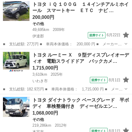
福島
郡山市
アクア
トヨタ ｉＱ １００Ｇ １４インチアルミホイ
バー 純正ナビ バックカメラ フルセグＴＶ ビルトインＥＴＣ
ール スマートキー ＥＴＣ ナビ …
Ｂｌｕｅ...
200,000円
その他
49,695km
2009年
6月22日
提携サイト
伊達郡
■ 支払総額: 27万円 ■ 車両本体価格： 200,000 円 ■ メーカー
名： トヨタ ■ 車種名： ｉＱ ■ グレード名： １００Ｇ １４
福島
伊達郡
その他
トヨタ ルーミー Ｘ ９型ディスプレイオーデ
インチアルミホイール スマートキー ＥＴＣ ナビ ■ 排気量：
ィオ 電動スライドドア バックカメ…
1000cc ...
1,715,000円
3,610km
2025年
8月1日
提携サイト
いわき市
■ 支払総額: 182.9万円 ■ 車両本体価格： 1,715,000 円 ■ メーカ
ー名： トヨタ ■ 車種名： ルーミー ■ グレード名： Ｘ ９型
福島
いわき市
トヨタ
トヨタ ダイナトラック ベースグレード 平ボ
ディスプレイオーディオ 電動スライドドア バックカメラ 衝突軽
ディ 車検整備付き ディーゼルエン…
減システ...
1,068,000円
その他
219,286km
2012年
8月1日
提携サイト
本宮市