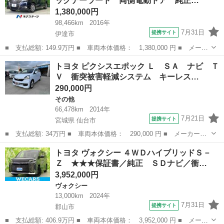
ックテーラード 両側電動ドア 純正…
４ＷＤ ア...
1,380,000円
98,466km
2016年
7月31日
提携サイト
伊達市
■ 支払総額: 149.9万円 ■ 車両本体価格： 1,380,000 円 ■ メーカ
ー名： トヨタ ■ 車種名： エスクァイア ■ グレード名： ハイ
福島
伊達市
トヨタ
トヨタ ピクシスエポック Ｌ ＳＡ ナビ Ｔ
ブリッドＧｉ ブラックテーラード 両側電動ドア 純正ナビ バッ
Ｖ 衝突被害軽減システム キーレス…
クカメラ...
290,000円
その他
66,478km
2014年
7月21日
提携サイト
宮城県 仙台市
■ 支払総額: 34万円 ■ 車両本体価格： 290,000 円 ■ メーカー
名： トヨタ ■ 車種名： ピクシスエポック ■ グレード名：
宮城
仙台市
その他
トヨタ ヴォクシー ４ＷＤハイブリッドＳ－
Ｌ ＳＡ ナビ ＴＶ 衝突被害軽減システム キーレスエントリ
Ｚ ★★★保証書／純正 ＳＤナビ／衝…
ー アイドリングスト...
3,952,000円
ヴォクシー
13,000km
2024年
7月31日
提携サイト
郡山市
■ 支払総額: 406.9万円 ■ 車両本体価格： 3,952,000 円 ■ メーカ