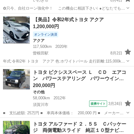
いわき市
8月4日
✿只今、自社ローン強化中！ この機会に相談下さい❕ ●どなたでも自
社ローン対応可能です● ・勤続年数の短い方や自営業
福島
いわき市
ヴォクシー
車両
【美品】令和2年式トヨタ アクア
の方 ・パートやアルバイト勤務の主婦の方や派遣社員の方 ・自...
1,200,000円
オンライン決済
アクア
117,500km
2020年
曽根田駅
8月2日
年式:令和2年 トヨタ アクア 色:ホワイトパール 走行距離:115,000km
傷:サイドミラーに小さなかすり傷あり バンパーしたすり傷あり（普段
福島
福島市
曽根田駅
アクア
走行距離
トヨタ ピクシススペース Ｌ ＣＤ エアコ
は見えません） その他付属品 純正アルミホイール（写真の社外品ア
ン パワーステアリング パワーウイン…
ルミホイ...
200,000円
その他
58,000km
2012年
3月24日
提携サイト
須賀川市
■ 支払総額: 25万円 ■ 車両本体価格： 200,000 円 ■ メーカー
名： トヨタ ■ 車種名： ピクシススペース ■ グレード名：
福島
須賀川市
その他
トヨタ アルファード ２．５Ｓ Ｃパッケー
Ｌ ＣＤ エアコン パワーステアリング パワーウインドウ 運転
ジ 両側電動スライド 純正１０型ナビ…
席エアバッグ 助手...