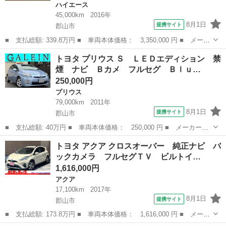
ハイエース
45,000km
2016年
8月1日
提携サイト
郡山市
■ 支払総額: 339.8万円 ■ 車両本体価格： 3,350,000 円 ■ メーカ
ー名： トヨタ ■ 車種名： ハイエースバン ■ グレード名： ス
福島
郡山市
ハイエース
トヨタ プリウス Ｓ ＬＥＤエディション 禁
ーパーＧＬ ダークプライム ４ＷＤ ワンオーナー 純正ナビ（Ｃ
煙 ナビ Ｂカメ フルセグ Ｂｌｕ…
Ｄ／ＤＶ...
250,000円
プリウス
79,000km
2011年
8月1日
提携サイト
郡山市
■ 支払総額: 40万円 ■ 車両本体価格： 250,000 円 ■ メーカー
名： トヨタ ■ 車種名： プリウス ■ グレード名： Ｓ ＬＥＤ
福島
郡山市
プリウス
トヨタ アクア クロスオーバー 純正ナビ バ
エディション 禁煙 ナビ Ｂカメ フルセグ Ｂｌｕｅｔｏｏｔ
ックカメラ フルセグＴＶ ビルトイ…
ｈ 後席モニター ...
1,616,000円
アクア
17,100km
2017年
8月1日
提携サイト
郡山市
■ 支払総額: 173.8万円 ■ 車両本体価格： 1,616,000 円 ■ メーカ
ー名： トヨタ ■ 車種名： アクア ■ グレード名： クロスオー