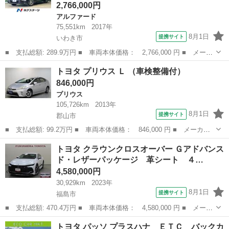
2,766,000円
アルファード
75,551km
2017年
8月1日
提携サイト
いわき市
■ 支払総額: 289.9万円 ■ 車両本体価格： 2,766,000 円 ■ メーカ
ー名： トヨタ ■ 車種名： アルファード ■ グレード名： ２．
福島
いわき市
アルファード
トヨタ プリウス Ｌ （車検整備付）
５Ｓ Ｃパッケージ 両側電動スライド 純正１０型ナビ フリップ
846,000円
ダウン ...
プリウス
105,726km
2013年
8月1日
提携サイト
郡山市
■ 支払総額: 99.2万円 ■ 車両本体価格： 846,000 円 ■ メーカー
名： トヨタ ■ 車種名： プリウス ■ グレード名： Ｌ ■ 排気
福島
郡山市
プリウス
トヨタ クラウンクロスオーバー Ｇアドバンス
量： 1800cc ■ ドア枚数： 5D ■ ミッション： CVT ■ ...
ド・レザーパッケージ 革シート ４…
4,580,000円
30,929km
2023年
8月1日
提携サイト
福島市
■ 支払総額: 470.4万円 ■ 車両本体価格： 4,580,000 円 ■ メーカ
ー名： トヨタ ■ 車種名： クラウンクロスオーバー ■ グレード
福島
福島市
トヨタ
トヨタ パッソ プラスハナ ＥＴＣ バックカ
名： Ｇアドバンスド・レザーパッケージ 革シート ４ＷＤ フル