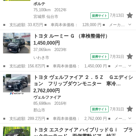
ポルテ
75,100km
2012年
7月13日
提携サイト
宮城県 仙台市
■ 支払総額: 33.8万円 ■ 車両本体価格： 128,000 円 ■ メーカー
名： トヨタ ■ 車種名： ポルテ ■ グレード名： １５０ｉ Ｈ
宮城
仙台市
ポルテ
トヨタ ルーミー Ｇ （車検整備付）
ＩＤセレクション フルタイム４ＷＤ 左オートスライド メモリー
1,450,000円
ナビ ■ 排...
37,065km
2023年
7月31日
提携サイト
いわき市
■ 支払総額: 156.8万円 ■ 車両本体価格： 1,450,000 円 ■ メーカ
ー名： トヨタ ■ 車種名： ルーミー ■ グレード名： Ｇ ■ 排
福島
いわき市
トヨタ
トヨタ ヴェルファイア ２．５Ｚ Ｇエディシ
気量： 1000cc ■ ドア枚数： 5D ■ ミッション： CVT...
ョン フリップダウンモニター 寒冷…
2,762,000円
ヴェルファイア
85,698km
2016年
7月31日
提携サイト
郡山市
■ 支払総額: 289.2万円 ■ 車両本体価格： 2,762,000 円 ■ メーカ
ー名： トヨタ ■ 車種名： ヴェルファイア ■ グレード名：
福島
郡山市
ヴェルファイア
トヨタ エスクァイア ハイブリッドＧｉ ブラ
２．５Ｚ Ｇエディション フリップダウンモニター 寒冷地仕様