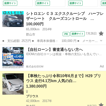
ト／純正アルミ／リ
ート ＣＶＴ 盗難
Ｃ ＣＤ カセッ
エ
提携サイト
提携サイト
提携サイト
提
モコンキー／ＥＴＣ
防止システム ＡＢ
ト エアコン パワ
Ｓ
／オートエアコン／
Ｓ ＣＤ アルミホ
ーステアリング パ
衝
シトロエン Ｃ３ エクスクルーシブ ハーフレ
（なし）
イール 衝突安全ボ
ワーウィンドウ
検
ザーシート クルーズコントロール …
ディ エアコン パ
（なし）
無
100,000円
ワーステアリング
付
パワーウィンドウ
65,000km
2014年
（車検整備付）
7月26日
提携サイト
郡山市
■ 支払総額: 25万円 ■ 車両本体価格： 100,000 円 ■ メーカー
名： シトロエン ■ 車種名： Ｃ３ ■ グレード名： エクスクル
福島
郡山市
その他
シトロエン
【自社ローン】審査通らない方へ
ーシブ ハーフレザーシート クルーズコントロール ＥＴＣ 純正
IDOMの自社ローンは税金・車検の支払いも含んでいる
ＡＷ フォグ オ...
ので毎月の支払額は一定
Ad
株式会社IDOM
【車検たっぷり令和10年6月まで】H29 プリ
ウス 走行4.1万km 人気の白…
1,380,000円
プリウス
42,000km
2017年