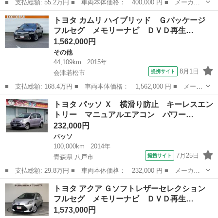
■ 支払総額: 55.2万円 ■ 車両本体価格： 400,000 円 ■ メーカー
名： トヨタ ■ 車種名： アイシス ■ グレード名： プラタナ
福島
福島市
その他
トヨタ カムリ ハイブリッド Ｇパッケージ
ＡＡＣ パワーステアリング イモビライザー パワーウインドウ
フルセグ メモリーナビ ＤＶＤ再生…
衝突安全ボデ...
1,562,000円
その他
44,109km
2015年
8月1日
提携サイト
会津若松市
■ 支払総額: 168.4万円 ■ 車両本体価格： 1,562,000 円 ■ メーカ
ー名： トヨタ ■ 車種名： カムリ ■ グレード名： ハイブリッ
福島
会津若松市
その他
トヨタ パッソ Ｘ 横滑り防止 キーレスエン
ド Ｇパッケージ フルセグ メモリーナビ ＤＶＤ再生 バックカ
トリー マニュアルエアコン パワー…
メラ 衝...
232,000円
パッソ
100,000km
2014年
7月25日
提携サイト
青森県 八戸市
■ 支払総額: 29.8万円 ■ 車両本体価格： 232,000 円 ■ メーカー
名： トヨタ ■ 車種名： パッソ ■ グレード名： Ｘ 横滑り防
青森
八戸市
パッソ
トヨタ アクア Ｇソフトレザーセレクション
止 キーレスエントリー マニュアルエアコン パワーウィンドウ
フルセグ メモリーナビ ＤＶＤ再生…
４ＷＤ ＡＢ...
1,573,000円