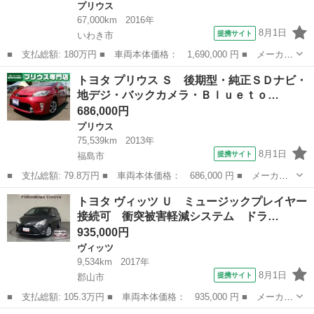
プリウス
67,000km
2016年
8月1日
提携サイト
いわき市
■ 支払総額: 180万円 ■ 車両本体価格： 1,690,000 円 ■ メーカー
名： トヨタ ■ 車種名： プリウス ■ グレード名： Ｓ 社外ア
福島
いわき市
プリウス
トヨタ プリウス Ｓ 後期型・純正ＳＤナビ・
ルミ エアロ 革調シートカバー ドラレコ ハイブリッド 修復歴
地デジ・バックカメラ・Ｂｌｕｅｔｏ…
無し ５ド...
686,000円
プリウス
75,539km
2013年
8月1日
提携サイト
福島市
■ 支払総額: 79.8万円 ■ 車両本体価格： 686,000 円 ■ メーカー
名： トヨタ ■ 車種名： プリウス ■ グレード名： Ｓ 後期
福島
福島市
プリウス
トヨタ ヴィッツ Ｕ ミュージックプレイヤー
型・純正ＳＤナビ・地デジ・バックカメラ・Ｂｌｕｅｔｏｏｔｈ・ビ
接続可 衝突被害軽減システム ドラ…
ルドインＥＴＣ...
935,000円
ヴィッツ
9,534km
2017年
8月1日
提携サイト
郡山市
■ 支払総額: 105.3万円 ■ 車両本体価格： 935,000 円 ■ メーカー
名： トヨタ ■ 車種名： ヴィッツ ■ グレード名： Ｕ ミュー