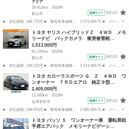
アクア
29,912km
2019年
8月1日
提携サイト
郡山市
■ 支払総額: 166.7万円 ■ 車両本体価格： 1,573,000 円 ■ メーカ
ー名： トヨタ ■ 車種名： アクア ■ グレード名： Ｇソフトレ
福島
郡山市
アクア
トヨタ ヤリス ハイブリッドＺ ４ＷＤ メモ
ザーセレクション フルセグ メモリーナビ ＤＶＤ再生 ミュージ
リーナビ バックカメラ 衝突被害軽…
ックプレ...
1,513,000円
65,725km
2020年
8月1日
提携サイト
郡山市
■ 支払総額: 158.3万円 ■ 車両本体価格： 1,513,000 円 ■ メーカ
ー名： トヨタ ■ 車種名： ヤリス ■ グレード名： ハイブリッ
福島
郡山市
トヨタ
トヨタ カローラスポーツ Ｇ Ｚ ４ＷＤ ワ
ドＺ ４ＷＤ メモリーナビ バックカメラ 衝突被害軽減システ
ンオーナー ＴＲＤエアロ 純正９型…
ム ＬＥＤ...
2,405,000円
12,000km
2019年
8月1日
提携サイト
会津若松市
■ 支払総額: 249.8万円 ■ 車両本体価格： 2,405,000 円 ■ メーカ
ー名： トヨタ ■ 車種名： カローラスポーツ ■ グレード名：
福島
会津若松市
トヨタ
トヨタ パッソ Ｘ ワンオーナー車 運転席助
Ｇ Ｚ ４ＷＤ ワンオーナー ＴＲＤエアロ 純正９型ナビ フル
手席エアバック メモリーナビゲーシ…
セグＴＶ...