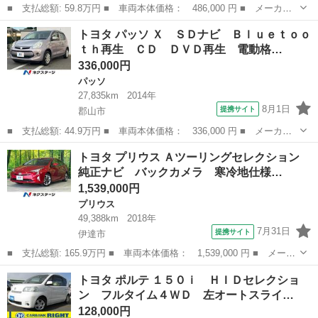
■ 支払総額: 59.8万円 ■ 車両本体価格： 486,000 円 ■ メーカー
名： トヨタ ■ 車種名： プリウス ■ グレード名： Ｓ ＬＥＤ
福島
福島市
プリウス
トヨタ パッソ Ｘ ＳＤナビ Ｂｌｕｅｔｏｏ
エディション 純正ＳＤナビ・地デジ・バックカメラ・Ｂｌｕｅｔｏ
ｔｈ再生 ＣＤ ＤＶＤ再生 電動格…
ｏｔｈ・ビル...
336,000円
パッソ
27,835km
2014年
8月1日
提携サイト
郡山市
■ 支払総額: 44.9万円 ■ 車両本体価格： 336,000 円 ■ メーカー
名： トヨタ ■ 車種名： パッソ ■ グレード名： Ｘ ＳＤナ
福島
郡山市
パッソ
トヨタ プリウス Ａツーリングセレクション
ビ Ｂｌｕｅｔｏｏｔｈ再生 ＣＤ ＤＶＤ再生 電動格納ミラー
純正ナビ バックカメラ 寒冷地仕様…
■ 排気量： ...
1,539,000円
プリウス
49,388km
2018年
7月31日
提携サイト
伊達市
■ 支払総額: 165.9万円 ■ 車両本体価格： 1,539,000 円 ■ メーカ
ー名： トヨタ ■ 車種名： プリウス ■ グレード名： Ａツーリ
福島
伊達市
プリウス
トヨタ ポルテ １５０ｉ ＨＩＤセレクショ
ングセレクション 純正ナビ バックカメラ 寒冷地仕様 衝突軽減
ン フルタイム４ＷＤ 左オートスライ…
装置 レ...
128,000円