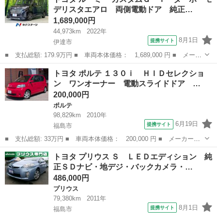
名： Ｘ 中期 両Ｐスラ ナビ Ｂカメ ＨＩＤ ＥＴＣ ＡＷ
デリスタエアロ 両側電動ドア 純正…
タイミングチェーン...
1,689,000円
44,973km
2022年
8月1日
提携サイト
伊達市
■ 支払総額: 179.9万円 ■ 車両本体価格： 1,689,000 円 ■ メーカ
ー名： トヨタ ■ 車種名： ルーミー ■ グレード名： カスタム
福島
伊達市
トヨタ
トヨタ ポルテ １３０ｉ ＨＩＤセレクショ
Ｇ－Ｔ ターボ モデリスタエアロ 両側電動ドア 純正ナビ バッ
ン ワンオーナー 電動スライドドア …
クカメラ...
200,000円
ポルテ
98,829km
2010年
6月19日
提携サイト
福島市
■ 支払総額: 33万円 ■ 車両本体価格： 200,000 円 ■ メーカー
名： トヨタ ■ 車種名： ポルテ ■ グレード名： １３０ｉ Ｈ
福島
福島市
ポルテ
トヨタ プリウス Ｓ ＬＥＤエディション 純
ＩＤセレクション ワンオーナー 電動スライドドア ＨＩＤ キー
正ＳＤナビ・地デジ・バックカメラ・…
レス ウォークス...
486,000円
プリウス
79,380km
2011年
8月1日
提携サイト
福島市