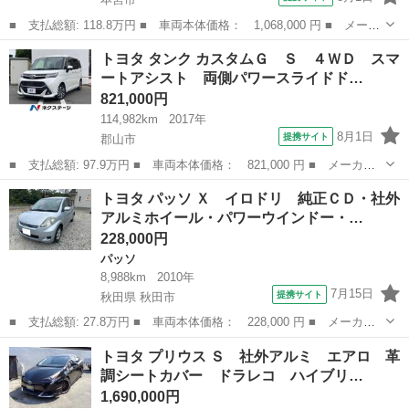
■ 支払総額: 118.8万円 ■ 車両本体価格： 1,068,000 円 ■ メーカ
ー名： トヨタ ■ 車種名： ダイナトラック ■ グレード名： ベ
福島
本宮市
その他
トヨタ タンク カスタムＧ Ｓ ４ＷＤ スマ
ースグレード 平ボディ 車検整備付き ディーゼルエンジン オー
ートアシスト 両側パワースライドド…
トマ ナ...
821,000円
114,982km
2017年
8月1日
提携サイト
郡山市
■ 支払総額: 97.9万円 ■ 車両本体価格： 821,000 円 ■ メーカー
名： トヨタ ■ 車種名： タンク ■ グレード名： カスタムＧ
福島
郡山市
トヨタ
トヨタ パッソ Ｘ イロドリ 純正ＣＤ・社外
Ｓ ４ＷＤ スマートアシスト 両側パワースライドドア Ｂｌｕｅ
アルミホイール・パワーウインドー・…
ｔｏｏｔｈ接...
228,000円
パッソ
8,988km
2010年
7月15日
提携サイト
秋田県 秋田市
■ 支払総額: 27.8万円 ■ 車両本体価格： 228,000 円 ■ メーカー
名： トヨタ ■ 車種名： パッソ ■ グレード名： Ｘ イロド
秋田
秋田市
パッソ
トヨタ プリウス Ｓ 社外アルミ エアロ 革
リ 純正ＣＤ・社外アルミホイール・パワーウインドー・キーレス・
調シートカバー ドラレコ ハイブリ…
電動格納ミラー...
1,690,000円