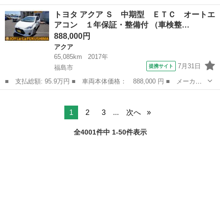
ー名： トヨタ ■ 車種名： ヴォクシー ■ グレード名： ４ＷＤ
福島
郡山市
ヴォクシー
トヨタ アクア Ｓ 中期型 ＥＴＣ オートエ
ハイブリッドＳ－Ｚ ★★★保証書／純正 ＳＤナビ／衝突安全装置
アコン １年保証・整備付 （車検整…
／両側電...
888,000円
アクア
65,085km
2017年
7月31日
提携サイト
福島市
■ 支払総額: 95.9万円 ■ 車両本体価格： 888,000 円 ■ メーカー
名： トヨタ ■ 車種名： アクア ■ グレード名： Ｓ 中期型
福島
福島市
アクア
ＥＴＣ オートエアコン １年保証・整備付 ■ 排気量： 1500cc
■ ...
1
2
3
...
次へ
全4001件中 1-50件表示