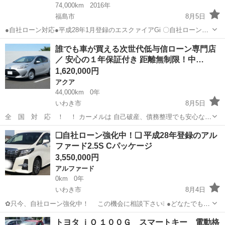
74,000km
2016年
福島市
8月5日
●自社ローン対応●平成28年1月登録のエスクァイアGi 〇自社ローン対
応中古車販売〇 ☆どなたでもローン対応可能☆ １、
福島
福島市
トヨタ
エスクァイア
誰でも車が買える次世代低与信ローン専門店
勤続年数の短い方や自営業の方 ２、パートをされる主婦の方や派遣社
／ 安心の１年保証付き 距離無制限！中…
員の方 ...
1,620,000円
アクア
44,000km
0年
いわき市
8月5日
全 国 対 応 ！ ！ カーメルは 自己破産、債務整理でも安心な
『次世代の低与信ローン』を取り扱っております！ 今 回 紹
福島
いわき市
アクア
ローン
❑自社ローン強化中！❑ 平成28年登録のアル
介 す る お 車 は こ ち ら ！ ！ ■車両本体価格：...
ファード2.5S Cパッケージ
3,550,000円
アルファード
0km
0年
いわき市
8月4日
✿只今、自社ローン強化中！ この機会に相談下さい❕ ●どなたでも自
社ローン対応可能です● ・勤続年数の短い方や自営業
福島
いわき市
アルファード
車両
トヨタ ｉＱ １００Ｇ スマートキー 電動格
の方 ・パートやアルバイト勤務の主婦の方や派遣社員の方 ・自...