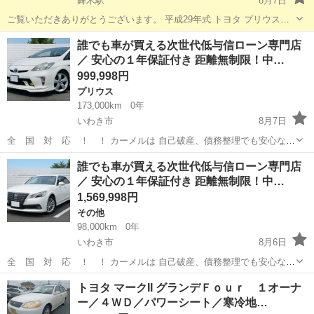
舞木駅
8月7日
ご覧いただきありがとうございます。 平成29年式 トヨタ プリウスの
出品です。 今回のお車は、何といっても 車検が令和10年6月14日ま
福島
郡山市
舞木駅
プリウス
誰でも車が買える次世代低与信ローン専門店
で、ほぼ丸2年残っている点が大きなおすすめポイントです。 中古車
／ 安心の１年保証付き 距離無制限！中…
をご購入後、すぐに車...
999,998円
プリウス
173,000km
0年
いわき市
8月7日
全 国 対 応 ！ ！ カーメルは 自己破産、債務整理でも安心な
『次世代の低与信ローン』を取り扱っております！ 今 回 紹
福島
いわき市
プリウス
ローン
誰でも車が買える次世代低与信ローン専門店
介 す る お 車 は こ ち ら ！ ！ ■車両本体価格：...
／ 安心の１年保証付き 距離無制限！中…
1,569,998円
その他
98,000km
0年
いわき市
8月6日
全 国 対 応 ！ ！ カーメルは 自己破産、債務整理でも安心な
『次世代の低与信ローン』を取り扱っております！ 今 回 紹
福島
いわき市
その他
トヨタ マークII グランデＦｏｕｒ １オーナ
介 す る お 車 は こ ち ら ！ ！ ■車両本体価格：...
ー／４ＷＤ／パワーシート／寒冷地…