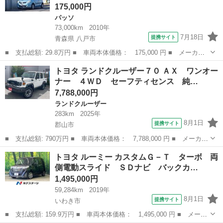
175,000円
パッソ
73,000km
2010年
7月18日
提携サイト
青森県 八戸市
■ 支払総額: 29.8万円 ■ 車両本体価格： 175,000 円 ■ メーカー
名： トヨタ ■ 車種名： パッソ ■ グレード名： Ｘ ワンオー
青森
八戸市
パッソ
トヨタ ランドクルーザー７０ ＡＸ ワンオー
ナー車 運転席助手席エアバック メモリーナビゲーション エアコ
ナー ４ＷＤ セーフティセンス 純…
ン キーレス...
7,788,000円
ランドクルーザー
283km
2025年
8月1日
提携サイト
郡山市
■ 支払総額: 790万円 ■ 車両本体価格： 7,788,000 円 ■ メーカー
名： トヨタ ■ 車種名： ランドクルーザー７０ ■ グレード
福島
郡山市
ランドクルーザー
トヨタ ルーミー カスタムＧ－Ｔ ターボ 両
名： ＡＸ ワンオーナー ４ＷＤ セーフティセンス 純正７イン
側電動スライド ＳＤナビ バックカ…
チナビ バック...
1,495,000円
59,284km
2019年
8月1日
提携サイト
いわき市
■ 支払総額: 159.9万円 ■ 車両本体価格： 1,495,000 円 ■ メーカ