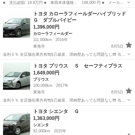
■ 支払総額: 19.8万円 ■ 車両本体価格： 148,000 円 ■ メーカー
名： トヨタ ■ 車種名： ピクシススペース ■ グレード名： カ
愛知
豊田市
その他
トヨタ カローラフィールダーハイブリッド
スタム Ｘ ＥＴＣ ナビ ＴＶ ＨＩＤ キーレスエントリー ベ
Ｇ ダブルバイビー
ンチシート ...
1,396,000円
カローラフィールダー
111,000km
2016年
東海市
8月5日
金利０％ 全店舗在庫共有❗️❗️自己破産、滞納歴あっても問題なし❗️❗️❗️ 当店
の自社ローンは 👉審査通過率95％❗️ さらに… 👉総額150万円までのお
愛知
東海市
カローラフィールダー
トヨタ プリウス Ｓ セーフティプラス
車なら【頭金0円OK】✨ 「今は無理かも…」と...
1,649,000円
プリウス
100,000km
2017年
東海市
8月5日
金利０％ 全店舗在庫共有❗️❗️自己破産、滞納歴あっても問題なし❗️❗️❗️ 当店
の自社ローンは 👉審査通過率95％❗️ さらに… 👉総額150万円までのお
愛知
東海市
プリウス
トヨタ シエンタ Ｇ
車なら【頭金0円OK】✨ 「今は無理かも…」と...
1,363,000円
シエンタ
82,000km
2015年