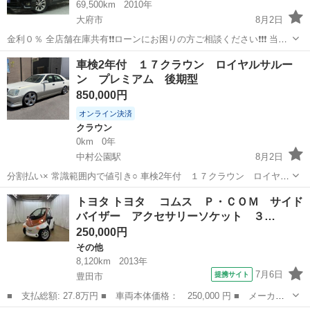
69,500km
2010年
大府市
8月2日
金利０％ 全店舗在庫共有❗️❗️ローンにお困りの方ご相談ください❗️❗️❗️ 当店
の自社ローンは 👉審査通過率95％❗️ さらに… 👉総額150万円までのお
愛知
大府市
ヴェルファイア
車検2年付 １７クラウン ロイヤルサルー
車なら【頭金0円OK】✨ 「今は無理かも…」と...
ン プレミアム 後期型
850,000円
オンライン決済
クラウン
0km
0年
中村公園駅
8月2日
分割払い× 常識範囲内で値引き○ 車検2年付 １７クラウン ロイヤル
サルーンプレミアム パールツートン 後期型 １ＪＺ 2500cc 初年
愛知
海部郡
中村公園駅
クラウン
トヨタ トヨタ コムス Ｐ・ＣＯＭ サイド
度登録 平成１４年 ５月 走行距離 101300Km 車検
バイザー アクセサリーソケット ３…
令和１０年...
250,000円
その他
8,120km
2013年
7月6日
提携サイト
豊田市
■ 支払総額: 27.8万円 ■ 車両本体価格： 250,000 円 ■ メーカー
名： トヨタ ■ 車種名： トヨタ ■ グレード名： コムス