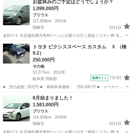
お盆休みのご予定はどうでしょうか？
支払い済み 愛知県名古屋市 お気軽にメッセー...
1,099,000円
プリウス
117,500km
2011年
岡崎市
8月1日
金利０％ 全店舗在庫共有❗️❗️ローンにお困りの方ご相談ください❗️❗️❗️ 当店
の自社ローンは 👉審査通過率95％❗️ さらに… 👉総額150万円までのお
愛知
岡崎市
プリウス
トヨタ ピクシススペース カスタム Ｘ （検
車なら【頭金0円OK】✨ 「今は無理かも…」と...
9.2）
250,000円
その他
53,277km
2012年
7月3日
提携サイト
岐阜県 羽島郡
■ 支払総額: 29万円 ■ 車両本体価格： 250,000 円 ■ メーカー
名： トヨタ ■ 車種名： ピクシススペース ■ グレード名： カ
岐阜
羽島郡
その他
8月始まりました！
スタム Ｘ ■ 排気量： 660cc ■ ドア枚数： 5D ■ ミッション：
1,583,000円
...
プリウス
114,500km
2016年
岡崎市
8月1日
金利０％ 全店舗在庫共有❗️❗️ローンにお困りの方ご相談ください❗️❗️❗️ 当店