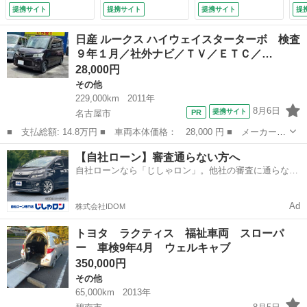
Ｔ 盗難防止システ
安全ボディ ベンチ
グ
提携サイト
提携サイト
提携サイト
提
ム ＡＢＳ 衝突安
シート ＡＢＳ Ｃ
衝
全ボディ エアコ
Ｄ ＤＶＤ再生 エ
コ
日産 ルークス ハイウェイスターターボ 検査
ン パワーステアリ
アコン パワーステ
テ
９年１月／社外ナビ／ＴＶ／ＥＴＣ／…
ング パワーウィン
アリング 現状渡し
ー
28,000円
ドウ 運転席エアバ
（なし）
ジ
ッグ 助手席エアバ
付
その他
ッグ （車検整備
229,000km
2011年
付）
8月6日
提携サイト
名古屋市
■ 支払総額: 14.8万円 ■ 車両本体価格： 28,000 円 ■ メーカー
名： 日産 ■ 車種名： ルークス ■ グレード名： ハイウェイス
愛知
名古屋市
その他
車両
【自社ローン】審査通らない方へ
ターターボ 検査９年１月／社外ナビ／ＴＶ／ＥＴＣ／ターボ車／両
自社ローンなら「じしゃロン」。他社の審査に通らなか
側電動スライド...
った方も
Ad
株式会社IDOM
トヨタ ラクティス 福祉車両 スローパ
ー 車検9年4月 ウェルキャブ
350,000円
その他
65,000km
2013年