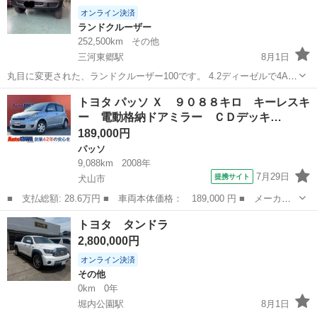
オンライン決済
ランドクルーザー
252,500km
その他
三河東郷駅
8月1日
丸目に変更された、ランドクルーザー100です。 4.2ディーゼルで4AT
になります。 ナビ、ETC付きになります。 新品シートカバー、タイヤ
愛知
新城市
三河東郷駅
ランドクルーザー
トヨタ パッソ Ｘ ９０８８キロ キーレスキ
は交換後500キロ程度の走行です。 細部までこだわっており、キレイ
ー 電動格納ドアミラー ＣＤデッキ…
な車体です。
189,000円
パッソ
9,088km
2008年
7月29日
提携サイト
犬山市
■ 支払総額: 28.6万円 ■ 車両本体価格： 189,000 円 ■ メーカー
名： トヨタ ■ 車種名： パッソ ■ グレード名： Ｘ ９０８８
愛知
犬山市
パッソ
トヨタ タンドラ
キロ キーレスキー 電動格納ドアミラー ＣＤデッキ タイヤ溝
2,800,000円
８分目 ■ ...
オンライン決済
その他
0km
0年
堀内公園駅
8月1日