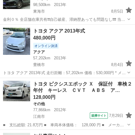
98,500km
2013年
東海市
8月5日
金利０％ 全店舗在庫共有❗️❗️自己破産、滞納歴あっても問題なし❗️❗️❗️ 当店
の自社ローンは 👉審査通過率95％❗️ さらに… 👉総額150万円までのお
愛知
東海市
エスティマ
トヨタ アクア 2013年式
車なら【頭金0円OK】✨ 「今は無理かも…」と...
480,000円
オンライン決済
アクア
57,202km
2013年
豊橋市
8月4日
トヨタ アクア 2013年式 走行距離：57,202km 価格：530,000円 * メン
テナンス良好 * 色あせなし * 凹みなし * すぐに乗れます 安心してご購
愛知
豊橋市
アクア
走行距離
トヨタ ピクシスエポック Ｘ 保証付 車検２
入ください。きれいで信頼できる車です。 ご購入を真...
年付 キーレス ＣＶＴ ＡＢＳ ア…
128,000円
その他
77,866km
2012年
7月29日
提携サイト
江南市
■ 支払総額: 21.8万円 ■ 車両本体価格： 128,000 円 ■ メーカー
名： トヨタ ■ 車種名： ピクシスエポック ■ グレード名：
愛知
江南市
その他