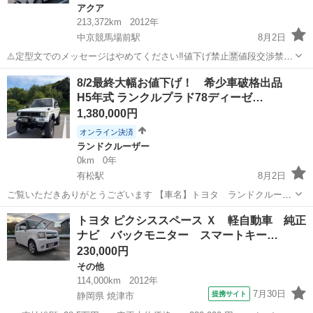
アクア
213,372km
2012年
中京競馬場前駅
8月2日
⚠️定型文でのメッセージはやめてください‼️値下げ禁止🈲値段交渉禁止
🈲です‼️定型文 値下げ 値段交渉してきた方は 説明文読んで無いのでブ
愛知
豊明市
中京競馬場前駅
アクア
スマート
8/2最終大幅お値下げ！ 希少車破格出品
ロックします‼️⚠️ 説明文読まない人と取引しません‼️ H24年式 アクア
H5年式 ランクルプラド78ディーゼ…
グ...
1,380,000円
オンライン決済
ランドクルーザー
0km
0年
有松駅
8月2日
ご覧いただきありがとうございます 【車名】トヨタ ランドクルーザ
ープラド78 ／ ワイルドプラド78 ウインチ、デフロック、リフトア
愛知
名古屋市
有松駅
ランドクルーザー
ウインチ
トヨタ ピクシススペース Ｘ 軽自動車 純正
ップ ＼ ★カラー : ホワイト（色替） ★走行距離 : 368955キロ ★...
ナビ バックモニター スマートキー…
230,000円
その他
114,000km
2012年
7月30日
提携サイト
静岡県 焼津市