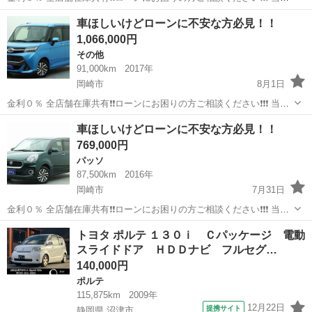
の自社ローンは 👉審査通過率95％❗️ さらに… 👉総額150万円までのお
愛知
岡崎市
プリウス
ローン
車ほしいけどローンに不安な方必見！！
車なら【頭金0円OK】✨ 「今は無理かも…」と...
1,066,000円
その他
91,000km
2017年
岡崎市
8月1日
金利０％ 全店舗在庫共有❗️❗️ローンにお困りの方ご相談ください❗️❗️❗️ 当店
の自社ローンは 👉審査通過率95％❗️ さらに… 👉総額150万円までのお
愛知
岡崎市
その他
ローン
車ほしいけどローンに不安な方必見！！
車なら【頭金0円OK】✨ 「今は無理かも…」と...
769,000円
パッソ
87,500km
2016年
岡崎市
7月31日
金利０％ 全店舗在庫共有❗️❗️ローンにお困りの方ご相談ください❗️❗️❗️ 当店
の自社ローンは 👉審査通過率95％❗️ さらに… 👉総額150万円までのお
愛知
岡崎市
パッソ
ローン
トヨタ ポルテ １３０ｉ Ｃパッケージ 電動
車なら【頭金0円OK】✨ 「今は無理かも…」と...
スライドドア ＨＤＤナビ フルセグ…
140,000円
ポルテ
115,875km
2009年
12月22日
提携サイト
静岡県 沼津市