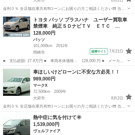
大府市
8月2日
金利０％ 全店舗在庫共有❗️❗️ローンにお困りの方ご相談ください❗️❗️❗️ 当店
の自社ローンは 👉審査通過率95％❗️ さらに… 👉総額150万円までのお
愛知
大府市
プリウス
ローン
トヨタ パッソ プラスハナ ユーザー買取車
車なら【頭金0円OK】✨ 「今は無理かも…」と...
禁煙車 純正ＳＤナビＴＶ ＥＴＣ …
128,000円
パッソ
101,000km
2011年
7月21日
提携サイト
岡崎市
■ 支払総額: 27.8万円 ■ 車両本体価格： 128,000 円 ■ メーカー
名： トヨタ ■ 車種名： パッソ ■ グレード名： プラスハナ
愛知
岡崎市
パッソ
車ほしいけどローンに不安な方必見！！
ユーザー買取車 禁煙車 純正ＳＤナビＴＶ ＥＴＣ スマートキ
989,000円
ー ＣＤ・ＤＶ...
マークX
72,500km
2009年
大府市
8月2日
金利０％ 全店舗在庫共有❗️❗️ローンにお困りの方ご相談ください❗️❗️❗️ 当店
の自社ローンは 👉審査通過率95％❗️ さらに… 👉総額150万円までのお
愛知
大府市
マークX
ローン
熱中症に気を付けて🌞
車なら【頭金0円OK】✨ 「今は無理かも…」と...
1,539,000円
ヴェルファイア