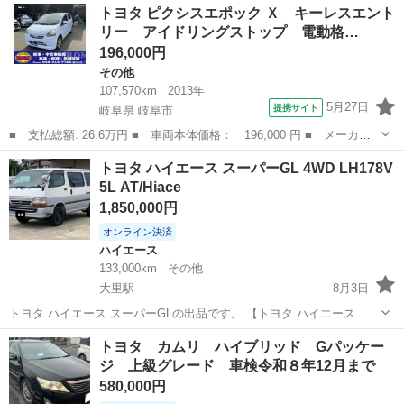
愛知
刈谷市
プリウス
ローン
トヨタ ピクシスエポック Ｘ キーレスエント
車なら【頭金0円OK】✨ 「今は無理かも…」と...
リー アイドリングストップ 電動格…
196,000円
その他
107,570km
2013年
5月27日
提携サイト
岐阜県 岐阜市
■ 支払総額: 26.6万円 ■ 車両本体価格： 196,000 円 ■ メーカー
名： トヨタ ■ 車種名： ピクシスエポック ■ グレード名：
岐阜
岐阜市
その他
トヨタ ハイエース スーパーGL 4WD LH178V
Ｘ キーレスエントリー アイドリングストップ 電動格納ミラー
5L AT/Hiace
ＣＶＴ ＡＢＳ...
1,850,000円
オンライン決済
ハイエース
133,000km
その他
大里駅
8月3日
トヨタ ハイエース スーパーGLの出品です。 【トヨタ ハイエース ス
ーパーGL 4WD】 希少な5Lディーゼルエンジン・AT車です！ 内外装と
愛知
稲沢市
大里駅
ハイエース
車両
トヨタ カムリ ハイブリッド Gパッケー
もに綺麗で、車両の状態も良好です。 エンジンも絶好調で、まだま
ジ 上級グレード 車検令和８年12月まで
だ...
580,000円