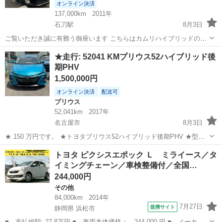
オンライン決済
137,000km
2011年
石刀駅
8月3日
ご覧いただき誠に有難う御座います こちらはカムリハイブリッドの出
品となります ■車輌情報■ 初年度登録 平成２３年12月 走行距離
愛知
一宮市
石刀駅
トヨタ
★走行: 52041 KMプリウス52ハイブリッド後
１３7０００キロ 車検満了日 令和８年12月まで グレード ハイブ
期PHV
リ...
1,500,000円
オンライン決済
配送可
プリウス
52,041km
2017年
名古屋市
8月3日
★ 150 万円です。 ★トヨタプリウス52ハイブリッド後期PHV ★型
式： DLA - ZVW52 ★排気量:1800 cc ★平成29年2月(2017) ★色名: ア
愛知
名古屋市
プリウス
PHV
トヨタ ピクシスエポック Ｌ ミライース／タ
オ ★車検: 無し ★走行: 52041 KM ★...
イミングチェーン／車検整備付／全国…
244,000円
その他
84,000km
2014年
7月27日
提携サイト
静岡県 浜松市
■ 支払総額: 27.8万円 ■ 車両本体価格： 244,000 円 ■ メーカー