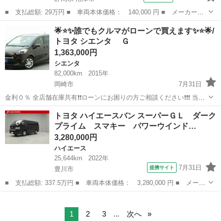
■ 支払総額: 29万円 ■ 車両本体価格： 140,000 円 ■ メーカー
名： トヨタ ■ 車種名： ポルテ ■ グレード名： １３０ｉ Ｃ
静岡
沼津市
ポルテ
🌟⭐️✨誰でもクルマがローンで買えます✨⭐️🌟/
パッケージ 電動スライドドア ＨＤＤナビ フルセグＴＶ ＥＴ
トヨタ シエンタ Ｇ
Ｃ ドライブレコー...
1,363,000円
シエンタ
82,000km
2015年
岡崎市
7月31日
金利０％ 全店舗在庫共有❗️❗️ローンにお困りの方ご相談ください❗️❗️❗️ 当店
の自社ローンは 👉審査通過率95％❗️ さらに… 👉総額150万円までのお
愛知
岡崎市
シエンタ
トヨタ ハイエースバン スーパーＧＬ ダーク
車なら【頭金0円OK】✨ 「今は無理かも…」と...
プライム スマキー パワーウインド…
3,280,000円
ハイエース
25,644km
2022年
7月31日
提携サイト
豊川市
■ 支払総額: 337.5万円 ■ 車両本体価格： 3,280,000 円 ■ メーカ
ー名： トヨタ ■ 車種名： ハイエースバン ■ グレード名： ス
愛知
豊川市
ハイエース
ーパーＧＬ ダークプライム スマキー パワーウインドウ キーレ
スエント...
1
2
3
...
次へ