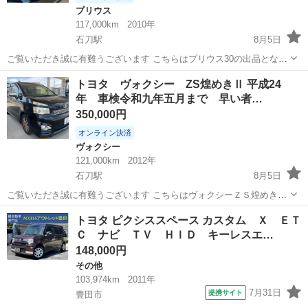
プリウス
117,000km
2010年
石刀駅
8月5日
ご覧いただき誠に有難うございます こちらはプリウス30の出品となり
ます ！！車輌情報！！ 初年度登録 平成22年2月 走行距離 １
愛知
一宮市
石刀駅
プリウス
トヨタ ヴォクシー ZS煌めきⅡ 平成24
１７０００キロ 車検 令和9年1月まで グレ...
年 車検令和九年五月まで 早い者…
350,000円
オンライン決済
ヴォクシー
121,000km
2012年
石刀駅
8月5日
ご覧いただき誠に有難うございます こちらはヴォクシーＺＳ煌めきⅡ
の出品となります ！！車輌情報！！ 初年度登録 平成24年3月 走行
愛知
一宮市
石刀駅
ヴォクシー
トヨタ ピクシススペース カスタム Ｘ ＥＴ
距離 １２１０００キロ 車検 令和9年5月まで グ...
Ｃ ナビ ＴＶ ＨＩＤ キーレスエ…
148,000円
その他
103,974km
2011年
7月31日
提携サイト
豊田市