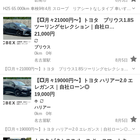
碧南市
8月5日
H25 65.000km 車検9年4月 スロープ リアシートなしタイプ 車いす移
動車 年式相応で傷凹みあります。左側ステップの凹みが大きめです 機
愛知
碧南市
その他
【💥月々21000円〜】トヨタ プリウス1.8S
関系電装系問題ございません いきなり...
ツーリングセレクション｜自社ロ…
21,000円
プリウス
0km
0年
名古屋駅
8月5日
【💥月々21000円〜】トヨタ プリウス1.8Sツーリングセレクション
｜自社ローン◎｜ 「自社ローン」「信用回復ローン」多数ローンのお
愛知
名古屋市
名古屋駅
プリウス
【💥月々19000円〜】トヨタ ハリアー2.0 エ
取り扱いございます💡 ⚠当店へのお問い合わせ・審査・ご案内は、下
レガンス｜自社ローン◎
記のLIN...
19,000円
ハリアー
0km
0年
名古屋駅
8月5日
【💥月々19000円〜】トヨタ ハリアー2.0 エレガンス｜自社ローン◎｜
「自社ローン」「信用回復ローン」多数ローンのお取り扱いございま
愛知
名古屋市
名古屋駅
ハリアー