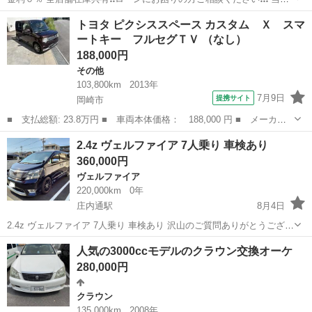
の自社ローンは 👉審査通過率95％❗️ さらに… 👉総額150万円までのお
愛知
刈谷市
プリウス
ローン
トヨタ ピクシススペース カスタム Ｘ スマ
車なら【頭金0円OK】✨ 「今は無理かも…」と...
ートキー フルセグＴＶ （なし）
188,000円
その他
103,800km
2013年
7月9日
提携サイト
岡崎市
■ 支払総額: 23.8万円 ■ 車両本体価格： 188,000 円 ■ メーカー
名： トヨタ ■ 車種名： ピクシススペース ■ グレード名： カ
愛知
岡崎市
その他
2.4z ヴェルファイア 7人乗り 車検あり
スタム Ｘ スマートキー フルセグＴＶ ■ 排気量： 660cc ■ ド
360,000円
ア...
ヴェルファイア
220,000km
0年
庄内通駅
8月4日
2.4z ヴェルファイア 7人乗り 車検あり 沢山のご質問ありがとうござい
ます。 そのため、限界値下げで お早い方優先致します。 ご覧いただ
愛知
名古屋市
庄内通駅
ヴェルファイア
人気の3000ccモデルのクラウン交換オーケ
きありがとうございます(^^) トラブル防止のため、最後までお読みい
280,000円
ただければ幸...
クラウン
135,000km
2008年