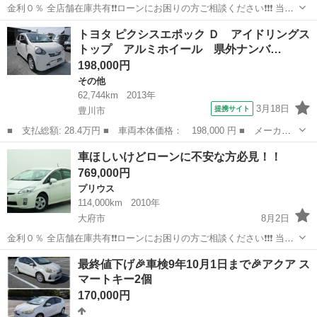
金利０％ 全店舗在庫共有❗️❗️ローンにお困りの方ご相談ください❗️❗️❗️ 当店
の自社ローンは 👉審査通過率95％❗️ さらに… 👉総額150万円までのお
愛知
大府市
パッソ
ローン
トヨタ ピクシスエポック Ｄ アイドリングス
車なら【頭金0円OK】✨ 「今は無理かも…」と...
トップ アルミホイール 県外ナンバ…
198,000円
その他
62,744km
2013年
3月18日
提携サイト
豊川市
■ 支払総額: 28.4万円 ■ 車両本体価格： 198,000 円 ■ メーカー
名： トヨタ ■ 車種名： ピクシスエポック ■ グレード名：
愛知
豊川市
その他
車ほしいけどローンに不安な方必見！！
Ｄ アイドリングストップ アルミホイール 県外ナンバー登録有
769,000円
■ 排気量： ...
プリウス
114,000km
2010年
大府市
8月2日
金利０％ 全店舗在庫共有❗️❗️ローンにお困りの方ご相談ください❗️❗️❗️ 当店
の自社ローンは 👉審査通過率95％❗️ さらに… 👉総額150万円までのお
愛知
大府市
プリウス
ローン
最終値下げ🎉車検9年10月1日まで🎉アクア ス
車なら【頭金0円OK】✨ 「今は無理かも…」と...
マートキー2個
170,000円