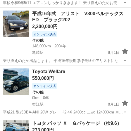
車検令和9年5/11 エアコンしっかりききます！ 乗り換えのためお売り
します。 めちゃめちゃ希少なテキサスエディションです。 ヘッドライ
愛知
安城市
堀内公園駅
その他
平成16年式 アリスト V300ベルテックス
トは純正に戻しますが、こちらも欲しい方はプラス4万でお願いしま
ED ブラック202
す。
2,200,000円
オンライン決済
その他
148,000km
2004年
亀崎駅
8月1日
乗り換えのため出品します。 平成16年後期ほぼ最終のアリストになり
ます。 人気のV300べルテックス 純正202ブラック 色替えではありま
愛知
半田市
亀崎駅
その他
アリスト
Toyota Welfare
せん。 車検はR10年3月3日まで 走行距離は148000キロ(通勤で使用し
550,000円
てますの...
オンライン決済
その他
0km
0年
蟹江駅
8月1日
平成21 型式DBA-ANH20W グレード2.4X 2400cc 二wd 124000km 車検
10-1-13日 ETC ナビ SR 純正18インチアルミ 左パワースライドドア 黒
愛知
あま市
蟹江駅
その他
スライドドア
トヨタ パッソ Ｘ Ｇパッケージ （検9.6）
(202) 込み55ならで可能です。 ...
233,000円