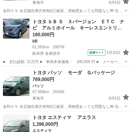
東海市
8月5日
金利０％ 全店舗在庫共有❗️❗️自己破産、滞納歴あっても問題なし❗️❗️❗️ 当店
の自社ローンは 👉審査通過率95％❗️ さらに… 👉総額150万円までのお
愛知
東海市
シエンタ
頭金
トヨタ ｂＢ Ｓ Ｘバージョン ＥＴＣ ナ
車なら【頭金0円OK】✨ 「今は無理かも…」と...
ビ アルミホイール キーレスエントリ…
180,000円
bB
61,592km
2007年
5月20日
提携サイト
岐阜県 各務原市
■ 支払総額: 21万円 ■ 車両本体価格： 180,000 円 ■ メーカー
名： トヨタ ■ 車種名： ｂＢ ■ グレード名： Ｓ Ｘバージョ
岐阜
各務原市
bB
トヨタ パッソ モーダ Ｇパッケージ
ン ＥＴＣ ナビ アルミホイール キーレスエントリー 電動格納
769,000円
ミラー ＡＴ 衝...
パッソ
87,500km
2016年
東海市
8月5日
金利０％ 全店舗在庫共有❗️❗️自己破産、滞納歴あっても問題なし❗️❗️❗️ 当店
の自社ローンは 👉審査通過率95％❗️ さらに… 👉総額150万円までのお
愛知
東海市
パッソ
トヨタ エスティマ アエラス
車なら【頭金0円OK】✨ 「今は無理かも…」と...
1,396,000円
エスティマ