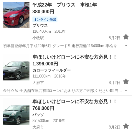
愛知
豊田市
その他
平成22年 プリウス 車検1年
Ｐ・ＣＯＭ サイドバイザー アクセサリーソケット ３メートル充
380,000円
電ケーブル 純...
オンライン決済
プリウス
116,400km
2010年
小牧駅
8月2日
初年度登録年月平成22年6月 グレードS 走行距離116400km 車検令和9
年7月30日まで 禁煙車 ナビ テレビ バックカメラ ETC 370度ドライブ
愛知
小牧市
小牧駅
プリウス
ミッション
車ほしいけどローンに不安な方必見！！
レコーダー スマートキー2個あり オートライト フォグライト エン...
1,396,000円
カローラフィールダー
111,000km
2016年
大府市
8月2日
金利０％ 全店舗在庫共有❗️❗️ローンにお困りの方ご相談ください❗️❗️❗️ 当店
の自社ローンは 👉審査通過率95％❗️ さらに… 👉総額150万円までのお
愛知
大府市
カローラフィールダー
ローン
車ほしいけどローンに不安な方必見！！
車なら【頭金0円OK】✨ 「今は無理かも…」と...
769,000円
パッソ
87,500km
2016年
大府市
8月2日