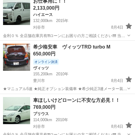
お仕事用に！！
Ｘ 保証付 車検２年付 キーレス ＣＶＴ ＡＢＳ アイドリング
2,133,000円
ストップ エア...
ハイエース
132,000km
2015年
刈谷市
8月4日
金利０％ 全店舗在庫共有❗️❗️ローンにお困りの方ご相談ください❗️❗️❗️ 当店
の自社ローンは 👉審査通過率95％❗️ さらに… 👉総額150万円までのお
愛知
刈谷市
ハイエース
希少格安車 ヴィッツTRD turbo M
車なら【頭金0円OK】✨ 「今は無理かも…」と...
650,000円
オンライン決済
ヴィッツ
155,200km
2010年
豊川市
8月4日
★マニュアル5速 ★純正オプション装備車 ★希少純正3連メーター装着
車 ★ナビ付 ★車検2026/8/18のため格安 ★ネット中古車サイトと比較
愛知
豊川市
ヴィッツ
TRD
車ほしいけどローンに不安な方必見！！
してください。 中速トルクを重視した強力なエンジン強化による、パ
769,000円
ワフルな加速性...
プリウス
114,000km
2010年
刈谷市
8月4日
金利０％ 全店舗在庫共有❗️❗️ローンにお困りの方ご相談ください❗️❗️❗️ 当店