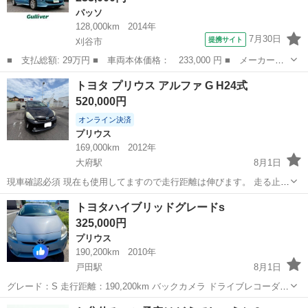
パッソ
128,000km
2014年
7月30日
提携サイト
刈谷市
■ 支払総額: 29万円 ■ 車両本体価格： 233,000 円 ■ メーカー
名： トヨタ ■ 車種名： パッソ ■ グレード名： Ｘ Ｇパッケ
愛知
刈谷市
パッソ
トヨタ プリウス アルファ G H24式
ージ ■ 排気量： 1000cc ■ ドア枚数： 5D ■ ミッション： イ
520,000円
ン...
オンライン決済
プリウス
169,000km
2012年
大府駅
8月1日
現車確認必須 現在も使用してますので走行距離は伸びます。 走る止ま
る曲がる問題無しです。 約1年ほど購入してから乗っております。
愛知
大府市
大府駅
プリウス
走行距離
トヨタハイブリッドグレードs
SRSのランプがついたり消えたりします。 接触不良かと思われます。
325,000円
プリウス
190,200km
2010年
戸田駅
8月1日
グレード：S 走行距離：190,200km バックカメラ ドライブレコーダー
HD Bluetooth対応ナビ 走行状態良好 エアコン動作良好 ETC付き 税金
愛知
名古屋市
戸田駅
プリウス