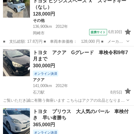
トヨタ ピクシススペース Ｘ スマートキー
す💡 ⚠当店へのお問い合わせ・審査・ご案内は、下記のLINEリンクか
（なし）
ら...
128,000円
その他
136,900km
2012年
6月10日
提携サイト
岡崎市
■ 支払総額: 17.8万円 ■ 車両本体価格： 128,000 円 ■ メーカー
名： トヨタ ■ 車種名： ピクシススペース ■ グレード名：
愛知
岡崎市
その他
トヨタ アクア Gグレード 車検令和9年7
Ｘ スマートキー ■ 排気量： 660cc ■ ドア枚数： 5D ■ ミッ
月まで
シ...
300,000円
オンライン決済
アクア
141,000km
2012年
石刀駅
8月5日
ご覧いただき誠に有難う御座います こちらはアクアの出品となります
■車輌情報■ 初年度登録 平成２４年7月 走行距離 １４１０００キ
愛知
一宮市
石刀駅
アクア
ミッション
トヨタ プリウス 大人気のパール 車検付
ロ 車検 令和９年7月まで グレード Ｇ 外装色 ...
き 早い者勝ち
365,000円
オンライン決済