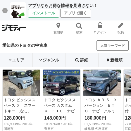
アプリならお得な情報を見逃さない！
インストール
アプリで開く
愛知県
検索
ログイン
投稿
愛知県のトヨタの中古車
人気キーワード
エリア
ジャンル
詳細
新着順
トヨタ ピクシスス
トヨタ ピクシスス
トヨタ ｂＢ Ｓ Ｘ
ト
ペース Ｘ スマー
ペース カスタム
バージョン ＥＴ
ポ
トキー （なし）
Ｘ ＥＴＣ ナビ
Ｃ ナビ アルミホ
付
ＴＶ ＨＩＤ キー
イール キーレスエ
ー
128,000円
148,000円
180,000円
12
レスエントリー ベ
ントリー 電動格納
Ｂ
136,900km / 2012年
103,974km / 2011年
61,592km / 2007年
77,
ンチシート ＣＶ
ミラー ＡＴ 衝突
ス
岡崎市
豊田市
岐阜県 各務原市
江