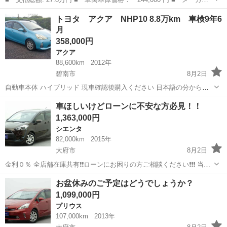
名： トヨタ ■ 車種名： ピクシスエポック ■ グレード名：
静岡
浜松市
その他
トヨタ アクア NHP10 8.8万km 車検9年6
Ｌ ミライース／タイミングチェーン／車検整備付／全国対応走行距
月
離無制限１年保...
358,000円
アクア
88,600km
2012年
碧南市
8月2日
自動車本体 ハイブリッド 現車確認後購入ください 日本語の分からな
い外国人不可です 値下げ交渉お控え下さい 自走でお渡し可能です
愛知
碧南市
アクア
車ほしいけどローンに不安な方必見！！
ETC ナビ バックカメラ アクア ...
1,363,000円
シエンタ
82,000km
2015年
大府市
8月2日
金利０％ 全店舗在庫共有❗️❗️ローンにお困りの方ご相談ください❗️❗️❗️ 当店
の自社ローンは 👉審査通過率95％❗️ さらに… 👉総額150万円までのお
愛知
大府市
シエンタ
ローン
お盆休みのご予定はどうでしょうか？
車なら【頭金0円OK】✨ 「今は無理かも…」と...
1,099,000円
プリウス
107,000km
2013年