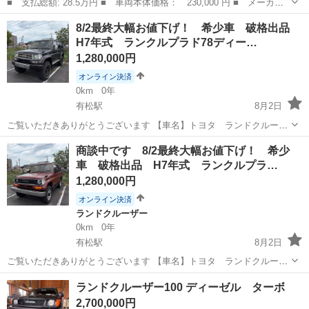
■ 支払総額: 28.5万円 ■ 車両本体価格： 230,000 円 ■ メーカー
名： トヨタ ■ 車種名： ピクシススペース ■ グレード名：
静岡
焼津市
その他
8/2最終大幅お値下げ！ 希少車 破格出品
Ｘ 軽自動車 純正ナビ バックモニター スマートキー ＥＴＣ
H7年式 ランクルプラド78ディー…
車検Ｒ１０年８...
1,280,000円
オンライン決済
0km
0年
有松駅
8月2日
ご覧いただきありがとうございます 【車名】トヨタ ランドクルーザ
ープラド78 ／ ※大人気の元フレックス様コンプリート車です！！
愛知
名古屋市
有松駅
トヨタ
ブラウン
商談中です 8/2最終大幅お値下げ！ 希少
＼ ★カラー : ブラウン（色替） ★走行距離 : 367800キロ ★車検...
車 破格出品 H7年式 ランクルプラ…
1,280,000円
オンライン決済
ランドクルーザー
0km
0年
有松駅
8月2日
ご覧いただきありがとうございます 【車名】トヨタ ランドクルーザ
ープラド78 1ナンバー抹消 ★カラー : ワインレッド（艶消し） ★走
愛知
名古屋市
有松駅
ランドクルーザー
ディーゼル
ランドクルーザー100 ディーゼル ターボ
行距離 : 376330キロ ★車検 : 無し（別途実費車検付き可能） ★...
2,700,000円