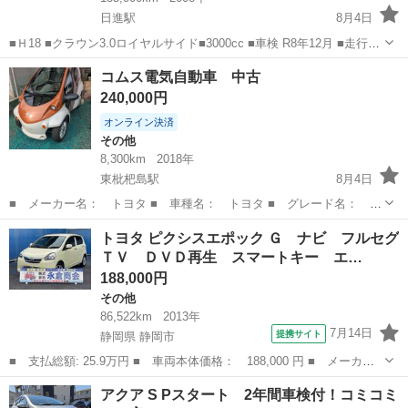
日進駅
8月4日
■Ｈ18 ■クラウン3.0ロイヤルサイド■3000cc ■車検 R8年12月 ■走行距
離 140.000km ■LEDヘッドライト ■パワートランク ■プレミアムエデ
愛知
みよし市
日進駅
クラウン
本革
コムス電気自動車 中古
ィション ■バックカメラ ■ETC ■本革シード■...
240,000円
オンライン決済
その他
8,300km
2018年
東枇杷島駅
8月4日
■ メーカー名： トヨタ ■ 車種名： トヨタ ■ グレード名：
コムス 電気自動車 家庭用１００ボルト充電 充電ケーブル付
愛知
名古屋市
東枇杷島駅
その他
コムス
トヨタ ピクシスエポック Ｇ ナビ フルセグ
■ 排気量： EV ■ ドア枚数： 2ドア ■ ミッション： コラムAT
ＴＶ ＤＶＤ再生 スマートキー エ…
■ 修...
188,000円
その他
86,522km
2013年
7月14日
提携サイト
静岡県 静岡市
■ 支払総額: 25.9万円 ■ 車両本体価格： 188,000 円 ■ メーカー
名： トヨタ ■ 車種名： ピクシスエポック ■ グレード名：
静岡
静岡市
その他
アクア S Pスタート 2年間車検付！コミコミ
Ｇ ナビ フルセグＴＶ ＤＶＤ再生 スマートキー エコアイド