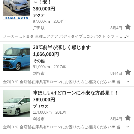
～！安！
ル 純正アルミ ...
380,000円
アクア
97,000km
2014年
戸田駅
8月4日
メーカー...トヨタ 車種...アクア ボディタイプ...コンパクト シフト…オ
ートマ エンジン...ハイブリッド 駆動式...2WD 年式…平成25年式/2013
愛知
名古屋市
戸田駅
アクア
車両
30℃前半が涼しく感じます
型式…DAA-NHP10 グレード…S 走行距離…...
1,066,000円
その他
91,000km
2017年
刈谷市
8月4日
金利０％ 全店舗在庫共有❗️❗️ローンにお困りの方ご相談ください❗️❗️❗️ 当店
の自社ローンは 👉審査通過率95％❗️ さらに… 👉総額150万円までのお
愛知
刈谷市
その他
車ほしいけどローンに不安な方必見！！
車なら【頭金0円OK】✨ 「今は無理かも…」と...
769,000円
プリウス
114,000km
2010年
刈谷市
8月4日
金利０％ 全店舗在庫共有❗️❗️ローンにお困りの方ご相談ください❗️❗️❗️ 当店
の自社ローンは 👉審査通過率95％❗️ さらに… 👉総額150万円までのお