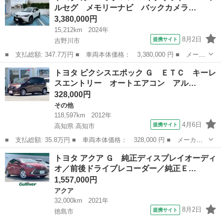
ルセグ メモリーナビ バックカメラ…
■ 排気量：...
3,380,000円
15,212km
2024年
8月2日
提携サイト
吉野川市
■ 支払総額: 347.7万円 ■ 車両本体価格： 3,380,000 円 ■ メーカ
ー名： トヨタ ■ 車種名： カローラクロス ■ グレード名： ハ
徳島
吉野川市
トヨタ
トヨタ ピクシスエポック Ｇ ＥＴＣ キーレ
イブリッド Ｚ フルセグ メモリーナビ バックカメラ 衝突被害
スエントリー オートエアコン アル…
軽減シス...
328,000円
その他
118,597km
2012年
4月6日
提携サイト
高知県 高知市
■ 支払総額: 35.8万円 ■ 車両本体価格： 328,000 円 ■ メーカー
名： トヨタ ■ 車種名： ピクシスエポック ■ グレード名：
高知
高知市
その他
トヨタ アクア Ｇ 純正ディスプレイオーディ
Ｇ ＥＴＣ キーレスエントリー オートエアコン アルミホイー
オ／前後ドライブレコーダー／純正Ｅ…
ル アイドリング...
1,557,000円
アクア
32,000km
2021年
8月2日
提携サイト
徳島市