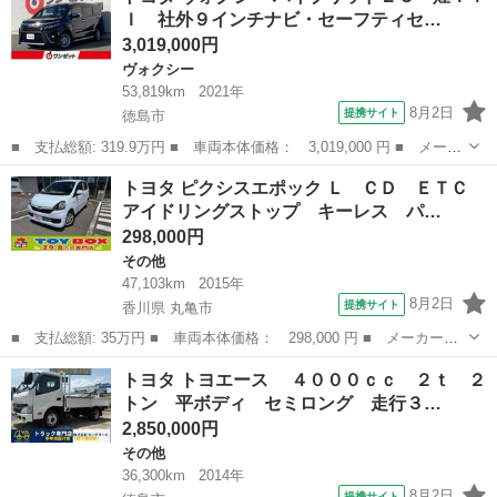
Ｉ 社外９インチナビ・セーフティセ…
プダウン...
3,019,000円
ヴォクシー
53,819km
2021年
8月2日
提携サイト
徳島市
■ 支払総額: 319.9万円 ■ 車両本体価格： 3,019,000 円 ■ メーカ
ー名： トヨタ ■ 車種名： ヴォクシー ■ グレード名： ハイブ
徳島
徳島市
ヴォクシー
トヨタ ピクシスエポック Ｌ ＣＤ ＥＴＣ
リッドＺＳ 煌ＩＩＩ 社外９インチナビ・セーフティセンス・クル
アイドリングストップ キーレス パ…
ーズコン...
298,000円
その他
47,103km
2015年
8月2日
提携サイト
香川県 丸亀市
■ 支払総額: 35万円 ■ 車両本体価格： 298,000 円 ■ メーカー
名： トヨタ ■ 車種名： ピクシスエポック ■ グレード名：
香川
丸亀市
その他
トヨタ トヨエース ４０００ｃｃ ２ｔ ２
Ｌ ＣＤ ＥＴＣ アイドリングストップ キーレス パワステ パ
トン 平ボディ セミロング 走行３…
ワーウィンドウ 盗...
2,850,000円
その他
36,300km
2014年
8月2日
提携サイト