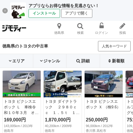
アプリならお得な情報を見逃さない！
インストール
アプリで開く
徳島県
検索
ログイン
投稿
徳島県のトヨタの中古車
人気キーワード
エリア
ジャンル
詳細
新着順
トヨタ ピクシスエ
トヨタ ダイナトラ
トヨタ ピクシスエ
ト
ポック Ｌ 車検令
ック ２９８０ｃ
ポック Ｘ （検9.6）
ル
和１０年３月 オー
ｃ １．５ｔ １．
グ
トマ エアコン パ
５トン 平ボディ
Ｔ
169,000円
1,870,000円
250,000円
75
ワステ パワーウィ
５速 ５ＭＴ 積載
ラ
143,005km / 2013年
40,200km / 2009年
96,000km / 2012年
109
ンドウ （検10.3）
１５００Ｋｇ ３人
イ
徳島市
徳島市
香川県 高松市
徳