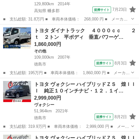
129,800km
2014年
7月23日
提携サイト
高知県 幡多郡
■ 支払総額: 31.8万円 ■ 車両本体価格： 268,000 円 ■ メーカー
名： トヨタ ■ 車種名： ピクシススペース ■ グレード名：
高知
幡多郡
その他
トヨタ ダイナトラック ４０００ｃｃ ２
Ｘ スマートキーフリーシステム アイドリングストップ オートエ
ｔ ２トン 平ボディ 垂直パワーゲ…
アコン フォグ...
1,860,000円
その他
109,000km
2007年
8月3日
提携サイト
徳島市
■ 支払総額: 195万円 ■ 車両本体価格： 1,860,000 円 ■ メーカー
名： トヨタ ■ 車種名： ダイナトラック ■ グレード名： ４
徳島
徳島市
その他
トヨタ ヴォクシー ハイブリッドＺＳ 煌ＩＩ
０００ｃｃ ２ｔ ２トン 平ボディ 垂直パワーゲート付 荷台
Ｉ 純正１０インチナビ・１２．１イ…
内寸２９９...
2,999,000円
ヴォクシー
51,964km
2021年
8月2日
提携サイト
徳島市
■ 支払総額: 319.9万円 ■ 車両本体価格： 2,999,000 円 ■ メーカ
ー名： トヨタ ■ 車種名： ヴォクシー ■ グレード名： ハイブ
徳島
徳島市
ヴォクシー
トヨタ ヴォクシー ハイブリッドＺＳ 煌ＩＩ
リッドＺＳ 煌ＩＩＩ 純正１０インチナビ・１２．１インチフリッ