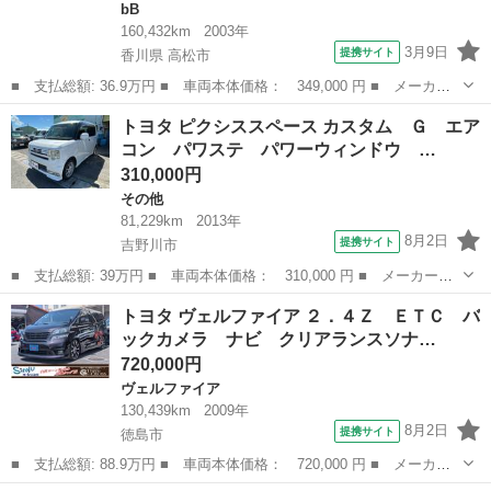
bB
160,432km
2003年
3月9日
提携サイト
香川県 高松市
■ 支払総額: 36.9万円 ■ 車両本体価格： 349,000 円 ■ メーカー
名： トヨタ ■ 車種名： ｂＢ ■ グレード名： Ｓ 社外アル
香川
高松市
bB
トヨタ ピクシススペース カスタム Ｇ エア
ミ ＤＶＤ ■ 排気量： 1300cc ■ ドア枚数： 5D ■ ミッショ
コン パワステ パワーウィンドウ …
ン...
310,000円
その他
81,229km
2013年
8月2日
提携サイト
吉野川市
■ 支払総額: 39万円 ■ 車両本体価格： 310,000 円 ■ メーカー
名： トヨタ ■ 車種名： ピクシススペース ■ グレード名： カ
徳島
吉野川市
その他
トヨタ ヴェルファイア ２．４Ｚ ＥＴＣ バ
スタム Ｇ エアコン パワステ パワーウィンドウ キーレス Ｅ
ックカメラ ナビ クリアランスソナ…
ＴＣ バックカメ...
720,000円
ヴェルファイア
130,439km
2009年
8月2日
提携サイト
徳島市
■ 支払総額: 88.9万円 ■ 車両本体価格： 720,000 円 ■ メーカー
名： トヨタ ■ 車種名： ヴェルファイア ■ グレード名： ２．