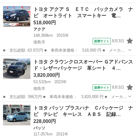
ー名： トヨタ ■ 車種名： ルーミー ■ グレード名： カスタム
徳島
徳島市
トヨタ
トヨタ アクア Ｓ ＥＴＣ バックカメラ ナ
Ｇ Ｓ スマートアシスト・純正ナビ・クルーズコントロール・両側
ビ オートライト スマートキー 電…
パワース...
518,000円
アクア
148,368km
2015年
8月3日
提携サイト
徳島市
■ 支払総額: 63.8万円 ■ 車両本体価格： 518,000 円 ■ メーカー
名： トヨタ ■ 車種名： アクア ■ グレード名： Ｓ ＥＴＣ
徳島
徳島市
アクア
トヨタ クラウンクロスオーバー Ｇアドバンス
バックカメラ ナビ オートライト スマートキー 電動格納ミラ
ド・レザーパッケージ 革シート ４…
ー ＣＶＴ 衝...
3,820,000円
53,532km
2023年
8月3日
提携サイト
徳島市
■ 支払総額: 396万円 ■ 車両本体価格： 3,820,000 円 ■ メーカー
名： トヨタ ■ 車種名： クラウンクロスオーバー ■ グレード
徳島
徳島市
トヨタ
トヨタ パッソ プラスハナ Ｃパッケージ ナ
名： Ｇアドバンスド・レザーパッケージ 革シート ４ＷＤ フル
ビ テレビ キーレス ＡＢＳ 記録…
セグ メモリ...
228,000円
パッソ
117,057km
2011年