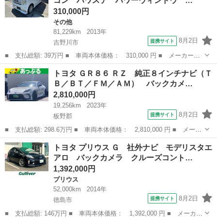
コン パワステ パワーウィンドウ …
ＩＤヘッドライト ワ...
310,000円
その他
81,229km
2013年
8月2日
提携サイト
吉野川市
■ 支払総額: 39万円 ■ 車両本体価格： 310,000 円 ■ メーカー
名： トヨタ ■ 車種名： ピクシススペース ■ グレード名： カ
徳島
吉野川市
その他
トヨタ ＧＲ８６ ＲＺ 純正８インチナビ（Ｔ
スタム Ｇ エアコン パワステ パワーウィンドウ キーレス Ｅ
Ｂ／ＢＴ／ＦＭ／ＡＭ） バックカメ…
ＴＣ バックカメ...
2,810,000円
19,256km
2023年
8月2日
提携サイト
板野郡
■ 支払総額: 298.6万円 ■ 車両本体価格： 2,810,000 円 ■ メーカ
ー名： トヨタ ■ 車種名： ＧＲ８６ ■ グレード名： ＲＺ 純
徳島
板野郡
トヨタ
トヨタ プリウス Ｇ 社外ナビ モデリスタエ
正８インチナビ（ＴＢ／ＢＴ／ＦＭ／ＡＭ） バックカメラ ステリ
アロ バックカメラ クルーズコント…
モ クル...
1,392,000円
プリウス
52,000km
2014年
8月2日
提携サイト
徳島市
■ 支払総額: 146万円 ■ 車両本体価格： 1,392,000 円 ■ メーカー