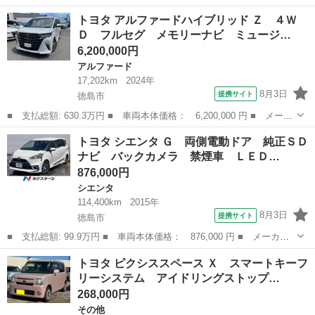
ー名： トヨタ ■ 車種名： ライズ ■ グレード名： Ｚ ４Ｗ
徳島
阿南市
トヨタ
トヨタ アルファードハイブリッド Ｚ ４Ｗ
Ｄ フルセグ メモリーナビ ＤＶＤ再生 バックカメラ 衝突被害
Ｄ フルセグ メモリーナビ ミュージ…
軽減システ...
6,200,000円
アルファード
17,202km
2024年
8月3日
提携サイト
徳島市
■ 支払総額: 630.3万円 ■ 車両本体価格： 6,200,000 円 ■ メーカ
ー名： トヨタ ■ 車種名： アルファードハイブリッド ■ グレー
徳島
徳島市
アルファード
トヨタ シエンタ Ｇ 両側電動ドア 純正ＳＤ
ド名： Ｚ ４ＷＤ フルセグ メモリーナビ ミュージックプレイ
ナビ バックカメラ 禁煙車 ＬＥＤ…
ヤー接続...
876,000円
シエンタ
114,400km
2015年
8月3日
提携サイト
徳島市
■ 支払総額: 99.9万円 ■ 車両本体価格： 876,000 円 ■ メーカー
名： トヨタ ■ 車種名： シエンタ ■ グレード名： Ｇ 両側電
徳島
徳島市
シエンタ
トヨタ ピクシススペース Ｘ スマートキーフ
動ドア 純正ＳＤナビ バックカメラ 禁煙車 ＬＥＤヘッド ビル
リーシステム アイドリングストップ…
トインＥＴＣ...
268,000円
その他