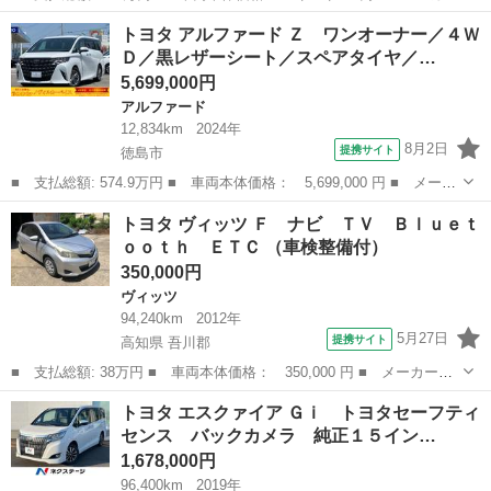
名： トヨタ ■ 車種名： トヨエース ■ グレード名： １９９
徳島
徳島市
その他
トヨタ アルファード Ｚ ワンオーナー／４Ｗ
０ｃｃ 平ボディ １．２５ｔ １．２５トン ガソリン ３人乗
Ｄ／黒レザーシート／スペアタイヤ／…
り 走行２８...
5,699,000円
アルファード
12,834km
2024年
8月2日
提携サイト
徳島市
■ 支払総額: 574.9万円 ■ 車両本体価格： 5,699,000 円 ■ メーカ
ー名： トヨタ ■ 車種名： アルファード ■ グレード名： Ｚ
徳島
徳島市
アルファード
トヨタ ヴィッツ Ｆ ナビ ＴＶ Ｂｌｕｅｔ
ワンオーナー／４ＷＤ／黒レザーシート／スペアタイヤ／メーカーナ
ｏｏｔｈ ＥＴＣ （車検整備付）
ビ／フル...
350,000円
ヴィッツ
94,240km
2012年
5月27日
提携サイト
高知県 吾川郡
■ 支払総額: 38万円 ■ 車両本体価格： 350,000 円 ■ メーカー
名： トヨタ ■ 車種名： ヴィッツ ■ グレード名： Ｆ ナビ
高知
吾川郡
ヴィッツ
トヨタ エスクァイア Ｇｉ トヨタセーフティ
ＴＶ Ｂｌｕｅｔｏｏｔｈ ＥＴＣ ■ 排気量： 1000cc ■ ドア枚
センス バックカメラ 純正１５イン…
数： ...
1,678,000円
96,400km
2019年