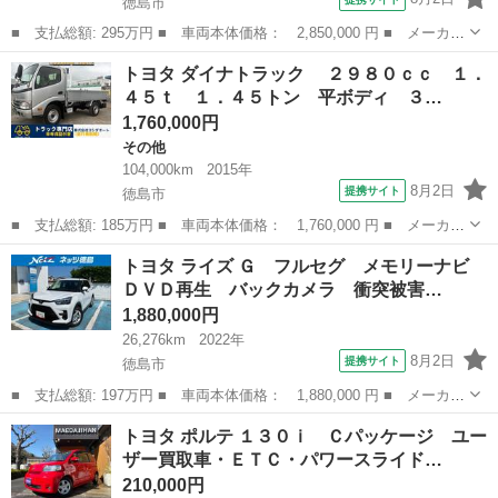
徳島市
■ 支払総額: 295万円 ■ 車両本体価格： 2,850,000 円 ■ メーカー
名： トヨタ ■ 車種名： トヨエース ■ グレード名： ４００
徳島
徳島市
その他
トヨタ ダイナトラック ２９８０ｃｃ １．
０ｃｃ ２ｔ ２トン 平ボディ セミロング 走行３６３００Ｋ
４５ｔ １．４５トン 平ボディ ３…
荷台内寸３...
1,760,000円
その他
104,000km
2015年
8月2日
提携サイト
徳島市
■ 支払総額: 185万円 ■ 車両本体価格： 1,760,000 円 ■ メーカー
名： トヨタ ■ 車種名： ダイナトラック ■ グレード名： ２
徳島
徳島市
その他
トヨタ ライズ Ｇ フルセグ メモリーナビ
９８０ｃｃ １．４５ｔ １．４５トン 平ボディ ３人乗り 積載
ＤＶＤ再生 バックカメラ 衝突被害…
１４５０Ｋ...
1,880,000円
26,276km
2022年
8月2日
提携サイト
徳島市
■ 支払総額: 197万円 ■ 車両本体価格： 1,880,000 円 ■ メーカー
名： トヨタ ■ 車種名： ライズ ■ グレード名： Ｇ フルセ
徳島
徳島市
トヨタ
トヨタ ポルテ １３０ｉ Ｃパッケージ ユー
グ メモリーナビ ＤＶＤ再生 バックカメラ 衝突被害軽減システ
ザー買取車・ＥＴＣ・パワースライド…
ム ＥＴＣ ...
210,000円