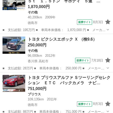
５ｔ １．５トン 平ボディ ５速 …
願い致します。
1,870,000円
その他
40,200km
2009年
8月3日
提携サイト
徳島市
■ 支払総額: 195万円 ■ 車両本体価格： 1,870,000 円 ■ メーカー
名： トヨタ ■ 車種名： ダイナトラック ■ グレード名： ２
徳島
徳島市
その他
トヨタ ピクシスエポック Ｘ （検9.6）
９８０ｃｃ １．５ｔ １．５トン 平ボディ ５速 ５ＭＴ 積載
250,000円
１５００Ｋ...
その他
96,000km
2012年
7月18日
提携サイト
香川県 高松市
■ 支払総額: 28万円 ■ 車両本体価格： 250,000 円 ■ メーカー
名： トヨタ ■ 車種名： ピクシスエポック ■ グレード名： Ｘ
香川
高松市
その他
トヨタ プリウスアルファ Ｓツーリングセレク
■ 排気量： 660cc ■ ドア枚数： 5D ■ ミッション： CVT ■...
ション ＥＴＣ バックカメラ ナビ…
751,000円
プリウス
109,135km
2011年
8月3日
提携サイト
徳島市
■ 支払総額: 88万円 ■ 車両本体価格： 751,000 円 ■ メーカー