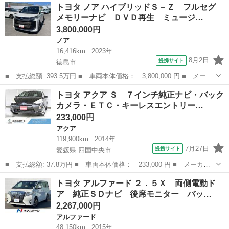
徳島
徳島市
ヴェルファイア
トヨタ ノア ハイブリッドＳ－Ｚ フルセグ
４Ｚ ＥＴＣ バックカメラ ナビ クリアランスソナー 両側電動
メモリーナビ ＤＶＤ再生 ミュージ…
スライドドア...
3,800,000円
ノア
16,416km
2023年
8月2日
提携サイト
徳島市
■ 支払総額: 393.5万円 ■ 車両本体価格： 3,800,000 円 ■ メーカ
ー名： トヨタ ■ 車種名： ノア ■ グレード名： ハイブリッド
徳島
徳島市
ノア
トヨタ アクア Ｓ ７インチ純正ナビ・バック
Ｓ－Ｚ フルセグ メモリーナビ ＤＶＤ再生 ミュージックプレイ
カメラ・ＥＴＣ・キーレスエントリー…
ヤー接続...
233,000円
アクア
119,900km
2014年
7月27日
提携サイト
愛媛県 四国中央市
■ 支払総額: 37.8万円 ■ 車両本体価格： 233,000 円 ■ メーカー
名： トヨタ ■ 車種名： アクア ■ グレード名： Ｓ ７インチ
愛媛
四国中央市
アクア
トヨタ アルファード ２．５Ｘ 両側電動ド
純正ナビ・バックカメラ・ＥＴＣ・キーレスエントリー・オートエア
ア 純正ＳＤナビ 後席モニター バッ…
コン・ヘッド...
2,267,000円
アルファード
48,150km
2015年