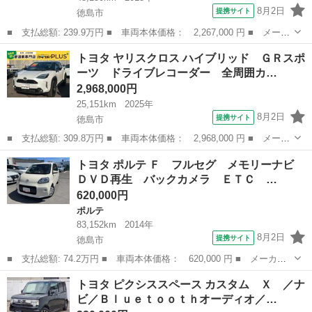
8月2日
提携サイト
徳島市
■ 支払総額: 239.9万円 ■ 車両本体価格： 2,267,000 円 ■ メーカ
ー名： トヨタ ■ 車種名： アルファード ■ グレード名： ２．
徳島
徳島市
アルファード
トヨタ ヤリスクロス ハイブリッド ＧＲスポ
５Ｘ 両側電動ドア 純正ＳＤナビ 後席モニター バックカメラ
ーツ ドライブレコーダー 全周囲カ…
ドラレコ...
2,968,000円
25,151km
2025年
8月2日
提携サイト
徳島市
■ 支払総額: 309.8万円 ■ 車両本体価格： 2,968,000 円 ■ メーカ
ー名： トヨタ ■ 車種名： ヤリスクロス ■ グレード名： ハイ
徳島
徳島市
トヨタ
トヨタ ポルテ Ｆ フルセグ メモリーナビ
ブリッド ＧＲスポーツ ドライブレコーダー 全周囲カメラ クリ
ＤＶＤ再生 バックカメラ ＥＴＣ …
アランス...
620,000円
ポルテ
83,152km
2014年
8月2日
提携サイト
徳島市
■ 支払総額: 74.2万円 ■ 車両本体価格： 620,000 円 ■ メーカー
名： トヨタ ■ 車種名： ポルテ ■ グレード名： Ｆ フルセ
徳島
徳島市
ポルテ
トヨタ ピクシススペース カスタム Ｘ ／ナ
グ メモリーナビ ＤＶＤ再生 バックカメラ ＥＴＣ 電動スライ
ビ／Ｂｌｕｅｔｏｏｔｈオーディオ／…
ドドア ウオー...