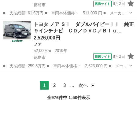
8月2日
提携サイト
徳島市
■ 支払総額: 61.6万円 ■ 車両本体価格： 511,000 円 ■ メーカー
名： トヨタ ■ 車種名： パッソ ■ グレード名： Ｘ Ｌパッケ
徳島
徳島市
パッソ
トヨタ ノア Ｓｉ ダブルバイビーＩＩ 純正
ージＳ 純正ＳＤナビ バックカメラ スマートアシスト 禁煙車
９インチナビ ＣＤ／ＤＶＤ／Ｂｌｕ…
ドラレコ コ...
2,526,000円
ノア
52,000km
2019年
8月2日
提携サイト
徳島市
■ 支払総額: 259.8万円 ■ 車両本体価格： 2,526,000 円 ■ メーカ
ー名： トヨタ ■ 車種名： ノア ■ グレード名： Ｓｉ ダブル
徳島
徳島市
ノア
バイビーＩＩ 純正９インチナビ ＣＤ／ＤＶＤ／Ｂｌｕｅｔｏｏｔ
ｈ フル...
1
2
3
...
次へ
全976件中 1-50件表示