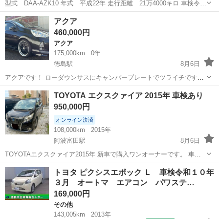
型式 DAA-AZK10 年式 平成22年 走行距離 21万4000キロ 車検令和
9年6月29日 おすすめポイント！ 走行距離はかなり多いですが快適に
徳島
海部郡
由岐駅
その他
アクア
乗っていました。特に運転中の不具合はありません。 オイル交換も定
460,000円
期的に交...
アクア
175,000km
0年
徳島駅
8月6日
アクアです！ ローダウンサスにキャンバープレートでツライチです！
エアロもついてます！ 中期テール ATOTOのディスプレイオーディオ
徳島
徳島市
徳島駅
アクア
TOYOTA エクスクァイア 2015年 車検あり
にバックカメラもついてます！ ボディー、ホイール共に傷あります。
950,000円
16万キロぐらいでディー...
オンライン決済
108,000km
2015年
阿波富田駅
8月6日
TOYOTAエクスクァイア2015年 新車で購入ワンオーナーです。 車検9
月まで 不具合はありません。 乗らないのでお譲りします。 現車確認
徳島
徳島市
阿波富田駅
トヨタ
トヨタ ピクシスエポック Ｌ 車検令和１０年
お願いいたします。
３月 オートマ エアコン パワステ…
169,000円
その他
143,005km
2013年