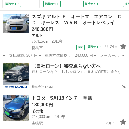
乗り ディーゼル
ー
提携サイト
提携サイト
提携サイト
提
内外装仕上げ済み
ー
パワーウインドウ
止
スズキ アルト Ｆ オートマ エアコン Ｃ
走行４０２００Ｋ
全
Ｄ キーレス ＷＡＢ オートレベライ…
（車検整備付）
Ｃ
240,000円
ミ
ヤ
アルト
整
76,415km
2010年
7月24日
提携サイト
徳島市
■ 支払総額: 30万円 ■ 車両本体価格： 240,000 円 ■ メーカー
名： スズキ ■ 車種名： アルト ■ グレード名： Ｆ オート
徳島
徳島市
アルト
オートマ
【自社ローン】審査通らない方へ
マ エアコン ＣＤ キーレス ＷＡＢ オートレベライザー ■ 排
自社ローンなら「じしゃロン」。他社の審査に通らなか
気量： 660c...
った方も
Ad
株式会社IDOM
トヨタ SAI 18インチ 革張
180,000円
その他
214,000km
2010年
由岐駅
8月7日