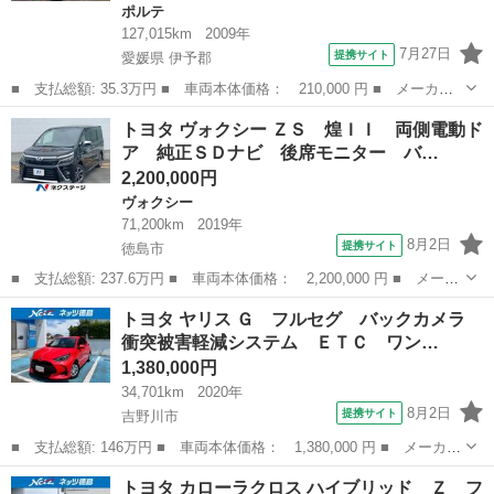
ポルテ
127,015km
2009年
7月27日
提携サイト
愛媛県 伊予郡
■ 支払総額: 35.3万円 ■ 車両本体価格： 210,000 円 ■ メーカー
名： トヨタ ■ 車種名： ポルテ ■ グレード名： １３０ｉ Ｃ
愛媛
伊予郡
ポルテ
トヨタ ヴォクシー ＺＳ 煌ＩＩ 両側電動ド
パッケージ ユーザー買取車・ＥＴＣ・パワースライドドア・純正オ
ア 純正ＳＤナビ 後席モニター バ…
ーディオ ■...
2,200,000円
ヴォクシー
71,200km
2019年
8月2日
提携サイト
徳島市
■ 支払総額: 237.6万円 ■ 車両本体価格： 2,200,000 円 ■ メーカ
ー名： トヨタ ■ 車種名： ヴォクシー ■ グレード名： ＺＳ
徳島
徳島市
ヴォクシー
トヨタ ヤリス Ｇ フルセグ バックカメラ
煌ＩＩ 両側電動ドア 純正ＳＤナビ 後席モニター バックカメ
衝突被害軽減システム ＥＴＣ ワン…
ラ 衝突被...
1,380,000円
34,701km
2020年
8月2日
提携サイト
吉野川市
■ 支払総額: 146万円 ■ 車両本体価格： 1,380,000 円 ■ メーカー
名： トヨタ ■ 車種名： ヤリス ■ グレード名： Ｇ フルセ
徳島
吉野川市
トヨタ
トヨタ カローラクロス ハイブリッド Ｚ フ
グ バックカメラ 衝突被害軽減システム ＥＴＣ ワンオーナー