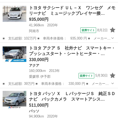
名： トヨタ ■ 車種名： プリウス ■ グレード名： Ｇ 社外ナ
徳島
徳島市
プリウス
トヨタ サクシード ＵＬ－Ｘ ワンセグ メモ
ビ モデリスタエアロ バックカメラ クルーズコントロール ＥＴ
リーナビ ミュージックプレイヤー接…
Ｃ パワー...
935,000円
41,968km
2020年
8月2日
提携サイト
阿南市
■ 支払総額: 102万円 ■ 車両本体価格： 935,000 円 ■ メーカー
名： トヨタ ■ 車種名： サクシード ■ グレード名： ＵＬ－
徳島
阿南市
トヨタ
トヨタ アクア Ｓ 社外ナビ スマートキー・
Ｘ ワンセグ メモリーナビ ミュージックプレイヤー接続可 バッ
プッシュスタート・シートヒーター・…
クカメラ 衝突被...
330,000円
アクア
160,000km
2013年
5月30日
提携サイト
愛媛県 伊予郡
■ 支払総額: 39万円 ■ 車両本体価格： 330,000 円 ■ メーカー
名： トヨタ ■ 車種名： アクア ■ グレード名： Ｓ 社外ナ
愛媛
伊予郡
アクア
トヨタ パッソ Ｘ ＬパッケージＳ 純正ＳＤ
ビ スマートキー・プッシュスタート・シートヒーター・ＥＴＣ オ
ナビ バックカメラ スマートアシス…
ートライト・オート...
511,000円
パッソ
94,900km
2020年