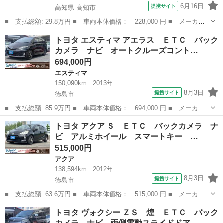
6月16日
提携サイト
高知県 高知市
■ 支払総額: 29.8万円 ■ 車両本体価格： 228,000 円 ■ メーカー
名： トヨタ ■ 車種名： パッソ ■ グレード名： プラスハナ
高知
高知市
パッソ
トヨタ エスティマ アエラス ＥＴＣ バック
Ｃパッケージ ナビ テレビ キーレス ＡＢＳ 記録簿 禁煙車
カメラ ナビ オートクルーズコント…
■ 排気量：...
694,000円
エスティマ
150,090km
2013年
8月3日
提携サイト
徳島市
■ 支払総額: 85.9万円 ■ 車両本体価格： 694,000 円 ■ メーカー
名： トヨタ ■ 車種名： エスティマ ■ グレード名： アエラ
徳島
徳島市
エスティマ
トヨタ アクア Ｓ ＥＴＣ バックカメラ ナ
ス ＥＴＣ バックカメラ ナビ オートクルーズコントロール 両
ビ アルミホイール スマートキー …
側電動スライド...
515,000円
アクア
138,594km
2012年
8月3日
提携サイト
徳島市
■ 支払総額: 63.6万円 ■ 車両本体価格： 515,000 円 ■ メーカー
名： トヨタ ■ 車種名： アクア ■ グレード名： Ｓ ＥＴＣ
徳島
徳島市
アクア
トヨタ ヴォクシー ＺＳ 煌 ＥＴＣ バック
バックカメラ ナビ アルミホイール スマートキー 電動格納ミラ
カメラ ナビ 両側電動スライドドア…