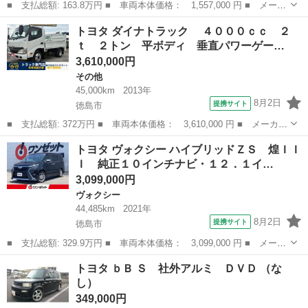
■ 支払総額: 163.8万円 ■ 車両本体価格： 1,557,000 円 ■ メーカ
ー名： トヨタ ■ 車種名： アクア ■ グレード名： Ｇ 純正デ
徳島
徳島市
アクア
トヨタ ダイナトラック ４０００ｃｃ ２
ィスプレイオーディオ／前後ドライブレコーダー／純正ＥＴＣ／バッ
ｔ ２トン 平ボディ 垂直パワーゲー…
クカメラ...
3,610,000円
その他
45,000km
2013年
8月2日
提携サイト
徳島市
■ 支払総額: 372万円 ■ 車両本体価格： 3,610,000 円 ■ メーカー
名： トヨタ ■ 車種名： ダイナトラック ■ グレード名： ４
徳島
徳島市
その他
トヨタ ヴォクシー ハイブリッドＺＳ 煌ＩＩ
０００ｃｃ ２ｔ ２トン 平ボディ 垂直パワーゲート ４ＷＤ
Ｉ 純正１０インチナビ・１２．１イ…
ＥＴＣ 走...
3,099,000円
ヴォクシー
44,485km
2021年
8月2日
提携サイト
徳島市
■ 支払総額: 329.9万円 ■ 車両本体価格： 3,099,000 円 ■ メーカ
ー名： トヨタ ■ 車種名： ヴォクシー ■ グレード名： ハイブ
徳島
徳島市
ヴォクシー
トヨタ ｂＢ Ｓ 社外アルミ ＤＶＤ （な
リッドＺＳ 煌ＩＩＩ 純正１０インチナビ・１２．１インチフリッ
し）
プダウン...
349,000円