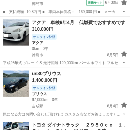
6月30日
提携サイト
徳島市
■ 支払総額: 19.8万円 ■ 車両本体価格： 169,000 円 ■ メーカー
名： トヨタ ■ 車種名： ピクシスエポック ■ グレード名：
徳島
徳島市
その他
アクア 車検9年4月 低燃費でおすすめです
Ｌ 車検令和１０年３月 オートマ エアコン パワステ パワーウ
310,000円
ィンドウ ■ ...
オンライン決済
アクア
0km
0年
徳島市
8月5日
平成26年式 グレード:S 走行距離:120,000km パールホワイト フルセグ
ナビ、バックカメラ ETC、ドラレコ シートヒーター付き 現状不具合
徳島
徳島市
アクア
走行距離
us30プリウス
ありません。 現車確認をして納得して決めてください。 諸費用は自...
1,400,000円
オンライン決済
プリウス
97,000km
0年
吉成駅
8月4日
気になる方はお問い合わせ頂ければ カスタム点などお答えします♪ 冷
やかし、お問い合わせのみで返信しない方は お控えください。 話早い
徳島
徳島市
吉成駅
プリウス
トヨタ ダイナトラック ２９８０ｃｃ １．
方は他出品中のシャレンのホイールも 超格安で付けます！ よろしくお