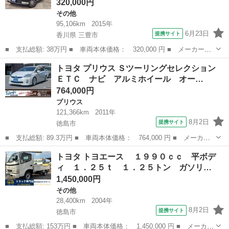
320,000円
その他
95,106km
2015年
6月23日
提携サイト
香川県 三豊市
■ 支払総額: 38万円 ■ 車両本体価格： 320,000 円 ■ メーカー
名： トヨタ ■ 車種名： ピクシススペース ■ グレード名： カ
香川
三豊市
その他
トヨタ プリウス Ｓツーリングセレクション
スタム Ｘ ／ナビ／Ｂｌｕｅｔｏｏｔｈオーディオ／ＥＴＣ／新品
ＥＴＣ ナビ アルミホイール オー…
シートカバー／国...
764,000円
プリウス
121,366km
2011年
8月2日
提携サイト
徳島市
■ 支払総額: 89.3万円 ■ 車両本体価格： 764,000 円 ■ メーカー
名： トヨタ ■ 車種名： プリウス ■ グレード名： Ｓツーリン
徳島
徳島市
プリウス
トヨタ トヨエース １９９０ｃｃ 平ボデ
グセレクション ＥＴＣ ナビ アルミホイール オートライト Ｌ
ィ １．２５ｔ １．２５トン ガソリ…
ＥＤヘッドラ...
1,450,000円
その他
28,400km
2004年
8月2日
提携サイト
徳島市
■ 支払総額: 153万円 ■ 車両本体価格： 1,450,000 円 ■ メーカー