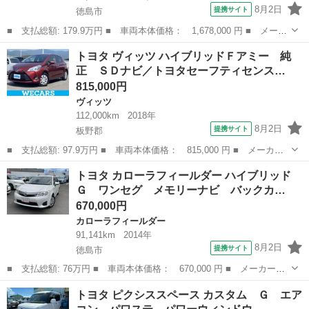
8月2日
提携サイト
徳島市
■ 支払総額: 179.9万円 ■ 車両本体価格： 1,678,000 円 ■ メーカ
ー名： トヨタ ■ 車種名： エスクァイア ■ グレード名： Ｇ
徳島
徳島市
トヨタ
トヨタ ヴィッツ ハイブリッドＦアミー 純
ｉ トヨタセーフティセンス バックカメラ 純正１５インチアル
正 ＳＤナビ／トヨタセーフティセンス…
ミ コーナー...
815,000円
ヴィッツ
112,000km
2018年
8月2日
提携サイト
板野郡
■ 支払総額: 97.9万円 ■ 車両本体価格： 815,000 円 ■ メーカー
名： トヨタ ■ 車種名： ヴィッツ ■ グレード名： ハイブリッ
徳島
板野郡
ヴィッツ
トヨタ カローラフィールダー ハイブリッド
ドＦアミー 純正 ＳＤナビ／トヨタセーフティセンス／車線逸脱防
Ｇ ワンセグ メモリーナビ バックカ…
止支援システ...
670,000円
カローラフィールダー
91,141km
2014年
8月2日
提携サイト
徳島市
■ 支払総額: 76万円 ■ 車両本体価格： 670,000 円 ■ メーカー
名： トヨタ ■ 車種名： カローラフィールダー ■ グレード
徳島
徳島市
カローラフィールダー
トヨタ ピクシススペース カスタム Ｇ エア
名： ハイブリッドＧ ワンセグ メモリーナビ バックカメラ Ｈ