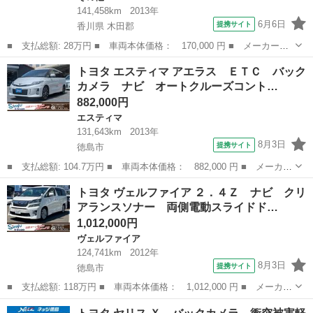
141,458km
2013年
6月6日
提携サイト
香川県 木田郡
■ 支払総額: 28万円 ■ 車両本体価格： 170,000 円 ■ メーカー
名： トヨタ ■ 車種名： ピクシススペース ■ グレード名： カ
香川
木田郡
その他
トヨタ エスティマ アエラス ＥＴＣ バック
スタム Ｇ ナビ テレビ Ｂｌｕｅｔｏｏｔｈ ＣＤ ＤＶＤ ス
カメラ ナビ オートクルーズコント…
マートキー 電動...
882,000円
エスティマ
131,643km
2013年
8月3日
提携サイト
徳島市
■ 支払総額: 104.7万円 ■ 車両本体価格： 882,000 円 ■ メーカー
名： トヨタ ■ 車種名： エスティマ ■ グレード名： アエラ
徳島
徳島市
エスティマ
トヨタ ヴェルファイア ２．４Ｚ ナビ クリ
ス ＥＴＣ バックカメラ ナビ オートクルーズコントロール 両
アランスソナー 両側電動スライドド…
側スライドド...
1,012,000円
ヴェルファイア
124,741km
2012年
8月3日
提携サイト
徳島市
■ 支払総額: 118万円 ■ 車両本体価格： 1,012,000 円 ■ メーカー
名： トヨタ ■ 車種名： ヴェルファイア ■ グレード名： ２．
徳島
徳島市
ヴェルファイア