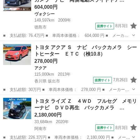
ー シートヒ...
604,000円
ヴォクシー
149,597km
2009年
8月3日
提携サイト
徳島市
■ 支払総額: 76.4万円 ■ 車両本体価格： 604,000 円 ■ メーカー
名： トヨタ ■ 車種名： ヴォクシー ■ グレード名： ＺＳ
徳島
徳島市
ヴォクシー
トヨタ アクア Ｓ ナビ バックカメラ シー
煌 ＥＴＣ バックカメラ ナビ 両側電動スライドドア ＨＩＤ
トヒーター ＥＴＣ （検10.8）
スマートキー ...
278,000円
アクア
115,000km
2013年
7月26日
提携サイト
香川県 坂出市
■ 支払総額: 30万円 ■ 車両本体価格： 278,000 円 ■ メーカー
名： トヨタ ■ 車種名： アクア ■ グレード名： Ｓ ナビ バ
香川
坂出市
アクア
トヨタ ライズ Ｚ ４ＷＤ フルセグ メモリ
ックカメラ シートヒーター ＥＴＣ ■ 排気量： 1500cc ■ ドア
ーナビ ＤＶＤ再生 バックカメラ …
枚数：...
2,180,000円
33,684km
2020年
8月3日
提携サイト
阿南市
■ 支払総額: 226.3万円 ■ 車両本体価格： 2,180,000 円 ■ メーカ