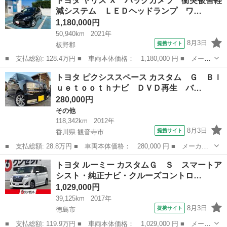
トヨタ ヤリス Ｘ バックカメラ 衝突被害軽
４Ｚ ナビ クリアランスソナー 両側電動スライドドア ＨＩＤ
減システム ＬＥＤヘッドランプ ワ…
電動格納ミ...
1,180,000円
50,940km
2021年
8月3日
提携サイト
板野郡
■ 支払総額: 128.4万円 ■ 車両本体価格： 1,180,000 円 ■ メーカ
ー名： トヨタ ■ 車種名： ヤリス ■ グレード名： Ｘ バック
徳島
板野郡
トヨタ
トヨタ ピクシススペース カスタム Ｇ Ｂｌ
カメラ 衝突被害軽減システム ＬＥＤヘッドランプ ワンオーナー
ｕｅｔｏｏｔｈナビ ＤＶＤ再生 バ…
■ 排...
280,000円
その他
118,342km
2012年
8月3日
提携サイト
香川県 観音寺市
■ 支払総額: 28.8万円 ■ 車両本体価格： 280,000 円 ■ メーカー
名： トヨタ ■ 車種名： ピクシススペース ■ グレード名： カ
香川
観音寺市
その他
トヨタ ルーミー カスタムＧ Ｓ スマートア
スタム Ｇ Ｂｌｕｅｔｏｏｔｈナビ ＤＶＤ再生 バックカメラ
シスト・純正ナビ・クルーズコントロ…
ベンチシート...
1,029,000円
39,125km
2017年
8月3日
提携サイト
徳島市
■ 支払総額: 119.9万円 ■ 車両本体価格： 1,029,000 円 ■ メーカ