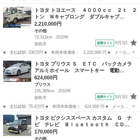
名： トヨタ ■ 車種名： プリウスアルファ ■ グレード名： Ｓ
徳島
徳島市
プリウス
トヨタ トヨエース ４０００ｃｃ ２ｔ ２
ツーリングセレクション ＥＴＣ バックカメラ ナビ アルミホイ
トン Ｗキャブロング ダブルキャブ…
ール スマートキ...
2,210,000円
その他
72,321km
2010年
8月3日
提携サイト
徳島市
■ 支払総額: 230万円 ■ 車両本体価格： 2,210,000 円 ■ メーカー
名： トヨタ ■ 車種名： トヨエース ■ グレード名： ４００
徳島
徳島市
その他
トヨタ プリウス Ｓ ＥＴＣ バックカメラ
０ｃｃ ２ｔ ２トン Ｗキャブロング ダブルキャブ ６速 ６Ｍ
アルミホイール スマートキー 電動…
Ｔ 標準ロ...
624,000円
プリウス
135,385km
2010年
8月3日
提携サイト
徳島市
■ 支払総額: 75.4万円 ■ 車両本体価格： 624,000 円 ■ メーカー
名： トヨタ ■ 車種名： プリウス ■ グレード名： Ｓ ＥＴ
徳島
徳島市
プリウス
トヨタ ピクシススペース カスタム Ｇ ナ
Ｃ バックカメラ アルミホイール スマートキー 電動格納ミラ
ビ テレビ Ｂｌｕｅｔｏｏｔｈ ＣＤ…
ー ＣＶＴ 盗難...
170,000円
その他