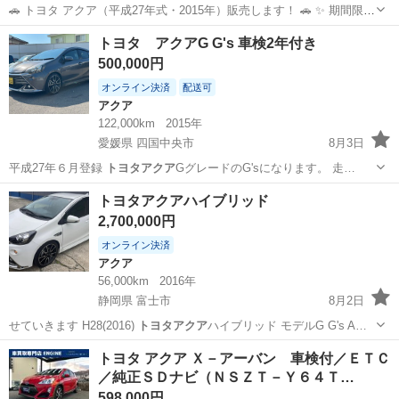
🚗 トヨタ アクア（平成27年式・2015年）販売します！ 🚗 ✨ 期間限定
値下げ！ 通常価格 32万円 → 28 万円！！ 車種：トヨタ アクア 年式：
栃木
佐野市
佐野駅
アクア
トヨタ アクアG G's 車検2年付き
平成27年（2015年） 走行距離：約120,000km ボディカラ...
500,000円
オンライン決済
配送可
アクア
122,000km
2015年
愛媛県 四国中央市
8月3日
平成27年６月登録
トヨタアクア
GグレードのG'sになります。 走…
愛媛
四国中央市
アクア
トヨタアクア
トヨタアクアハイブリッド
2,700,000円
オンライン決済
アクア
56,000km
2016年
静岡県 富士市
8月2日
せていきます H28(2016)
トヨタアクア
ハイブリッド モデルG G's A…
静岡
富士市
アクア
トヨタアクア
トヨタ アクア Ｘ－アーバン 車検付／ＥＴＣ
／純正ＳＤナビ（ＮＳＺＴ－Ｙ６４Ｔ…
598,000円