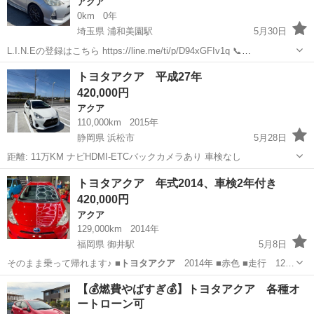
アクア
0km
0年
埼玉県 浦和美園駅
5月30日
L.I.N.Eの登録はこちら https://line.me/ti/p/D94xGFIv1q 📞
080.5374.2000 気軽にお問い合わせ下さい 買取強化中❗️ 不動車 故障車
埼玉
さいたま市
浦和美園駅
アクア
トヨタアクア
トヨタアクア 平成27年
車検が切れた車等 何でも買い取りま...
420,000円
アクア
110,000km
2015年
静岡県 浜松市
5月28日
距離: 11万KM ナビHDMI-ETCバックカメラあり 車検なし
静岡
浜松市
アクア
トヨタアクア 年式2014、車検2年付き
420,000円
アクア
129,000km
2014年
福岡県 御井駅
5月8日
そのまま乗って帰れます♪ ■
トヨタアクア
2014年 ■赤色 ■走行 12…
福岡
久留米市
御井駅
アクア
トヨタアクア
【💰燃費やばすぎ💰】トヨタアクア 各種オ
ートローン可