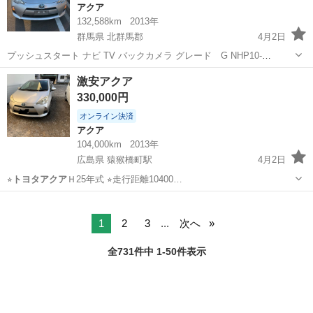
アクア
132,588km
2013年
群馬県 北群馬郡
4月2日
プッシュスタート ナビ TV バックカメラ グレード G NHP10-
6213582 よろしくお願いします
群馬
北群馬郡
アクア
トヨタアクア
激安アクア
330,000円
オンライン決済
アクア
104,000km
2013年
広島県 猿猴橋町駅
4月2日
⭐︎
トヨタアクア
Ｈ25年式 ⭐︎走行距離10400…
広島
広島市
猿猴橋町駅
アクア
トヨタアクア
1
2
3
...
次へ
全731件中 1-50件表示