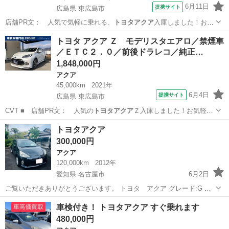
6月11日
提携サイト
広島県 東広島市
店舗PR文： 人気で気軽に乗れる、
トヨタアクア
入庫しました！お気
軽にお問合せ下さ…
広島
東広島市
アクア
トヨタ アクア Ｚ モデリスタエアロ／禁煙車
／ＥＴＣ２．０／前後ドラレコ／純正…
1,848,000円
アクア
45,000km
2021年
6月4日
提携サイト
広島県 東広島市
CVT ■ 店舗PR文： 人気の
トヨタアクア
Ｚ入庫しました！お気軽に
お問合せ下…
広島
東広島市
アクア
トヨタアクア
300,000円
アクア
120,000km
2012年
愛知県 名古屋市
6月2日
ご覧いただきありがとうございます。 トヨタ アクア グレード:G 走
行距離...12万 色···ブラック 車検 2年 エンジン始動問題無し ハイブリ
愛知
名古屋市
アクア
車検付き！ トヨタアクア すぐ乗れます
ッドバッテリー問題無し 走る・止まる・曲がる 問題無しです。 エア
480,000円
コン...