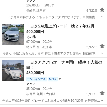
アクア
109,866km
2015年
長崎県 諫早市
6月22日
3か月※内容による こちら
トヨタアクア
になります。車検整備付
き価格になり…
長崎
諫早市
アクア
トヨタSAI最上グレード 検２７年12月
400,000円
その他
97,000km
2012年
埼玉県 さいたま市
6月22日
ません 小傷はあると思います 特に
トヨタアクア
と交換可 軽自動車も
歓迎 他の車種…
埼玉
さいたま市
その他
SAI
トヨタアクア!!2オーナ車両!ー!美車！人気の
白！
480,000円
オンライン決済
配送可
アクア
85,000km
2014年
福岡県 九州工大前駅
6月19日
年式→平成26年10月 グレード→S 車検→令和8年10月29日 走行距離→
約85000km 装備＆仕様＆カスタム トヨタ純正SDナビ(NSZN-W64T、
福岡
北九州市
九州工大前駅
アクア
車両