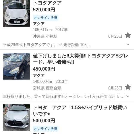
トヨタアクア
520,000円
オンライン決済
アクア
105,611km
2017年
沖縄県 小禄駅
6月23日
平成29年式
トヨタアクア
です。 ✅ 走行距離 105…
沖縄
那覇市
小禄駅
アクア
値下げしました‼️大得価‼️トヨタアクアSグレ
ード、早い者勝ち‼️
450,000円
アクア
140,000km
2013年
宮城県 鹿島台駅
6月23日
車検取りました、乗って帰れます‼️ オークション仕入れ評価点3、5無
事故車両‼️ ハイブリッド､高燃費‼️ 前席、、運転席助手席ヒーター付
宮城
大崎市
鹿島台駅
アクア
トヨタアクア
トヨタ アクア 1.5S⭐︎ハイブリッド燃費い
き‼️ TVナビ付き、走行中TV見れます‼️ オイルエレメント、オイル交換
いです⭐︎
致しました‼...
500,000円
オンライン決済