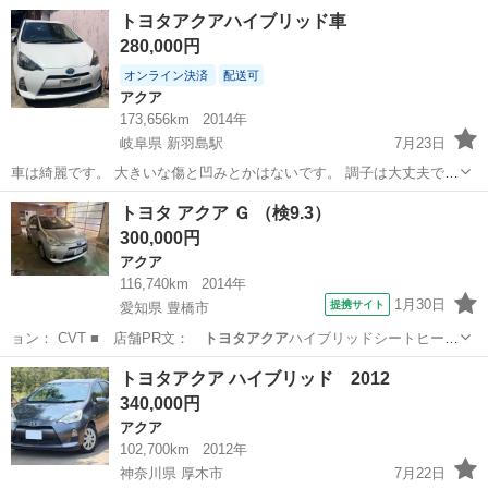
検令和9年…
大阪
大阪市
淀屋橋駅
アクア
ハイブリッド車
トヨタアクアハイブリッド車
280,000円
オンライン決済
配送可
アクア
173,656km
2014年
岐阜県 新羽島駅
7月23日
車は綺麗です。 大きいな傷と凹みとかはないです。 調子は大丈夫で
す。 乗って帰れます。
岐阜
安八郡
新羽島駅
アクア
トヨタ アクア Ｇ （検9.3）
300,000円
アクア
116,740km
2014年
1月30日
提携サイト
愛知県 豊橋市
ョン： CVT ■ 店舗PR文：
トヨタアクア
ハイブリッドシートヒータ
ークリアラ…
愛知
豊橋市
アクア
トヨタアクア ハイブリッド 2012
340,000円
アクア
102,700km
2012年
神奈川県 厚木市
7月22日