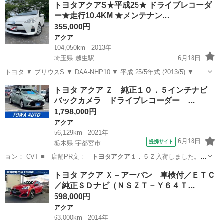
トヨタアクアS★平成25★ ドライブレコーダ
AM、FM、CD、DVD、フルセグTV、Bluetoot...
ー★走行10.4KM ★メンテナン…
355,000円
アクア
104,050km
2013年
埼玉県 越生駅
6月18日
トヨタ ▼ プリウスS ▼ DAA-NHP10 ▼ 平成 25/5年式 (2013/5) ▼ 排
気量 1500cc ▼ 走行距離 104050Km 《 装備 》 ▼純正SDナビ
埼玉
入間郡
越生駅
アクア
トヨタアクア
トヨタ アクア Ｚ 純正１０．５インチナビ
▼TV(フルセグ) ▼AM/FM/Bl...
バックカメラ ドライブレコーダー …
1,798,000円
アクア
56,129km
2021年
6月18日
提携サイト
栃木県 宇都宮市
ョン： CVT ■ 店舗PR文：
トヨタアクア
１．５Ｚ入荷しました。是
非ご覧下さ…
栃木
宇都宮市
アクア
トヨタ アクア Ｘ－アーバン 車検付／ＥＴＣ
／純正ＳＤナビ（ＮＳＺＴ－Ｙ６４Ｔ…
598,000円
アクア
63,000km
2014年