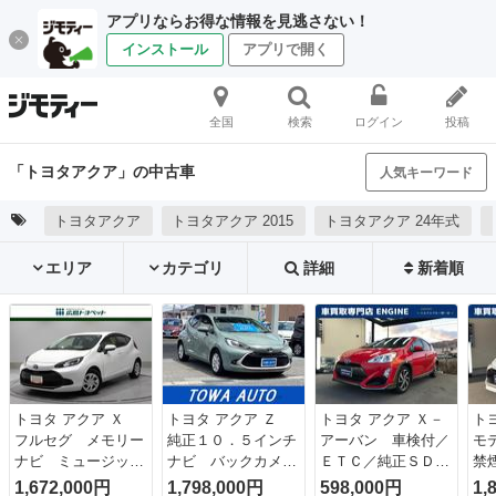
アプリならお得な情報を見逃さない！
インストール
アプリで開く
全国
検索
ログイン
投稿
「トヨタアクア」の中古車
人気キーワード
トヨタアクア
トヨタアクア 2015
トヨタアクア 24年式
エリア
カテゴリ
詳細
新着順
トヨタ アクア Ｘ
トヨタ アクア Ｚ
トヨタ アクア Ｘ－
ト
フルセグ メモリー
純正１０．５インチ
アーバン 車検付／
モ
ナビ ミュージック
ナビ バックカメ
ＥＴＣ／純正ＳＤナ
禁
プレイヤー接続可
ラ ドライブレコー
ビ（ＮＳＺＴ－Ｙ６
０
1,672,000円
1,798,000円
598,000円
1,