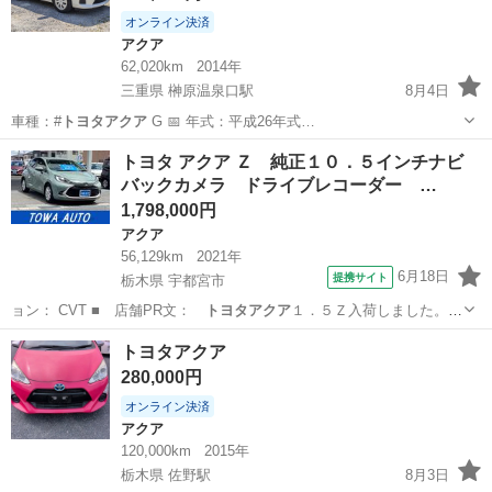
オンライン決済
アクア
62,020km
2014年
三重県 榊原温泉口駅
8月4日
車種：#
トヨタアクア
G 📅 年式：平成26年式…
三重
津市
榊原温泉口駅
アクア
トヨタアクア
トヨタ アクア Ｚ 純正１０．５インチナビ
バックカメラ ドライブレコーダー …
1,798,000円
アクア
56,129km
2021年
6月18日
提携サイト
栃木県 宇都宮市
ョン： CVT ■ 店舗PR文：
トヨタアクア
１．５Ｚ入荷しました。是
非ご覧下さ…
栃木
宇都宮市
アクア
トヨタアクア
280,000円
オンライン決済
アクア
120,000km
2015年
栃木県 佐野駅
8月3日