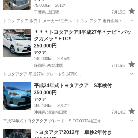
75,000km
2012年
千葉県 成田駅
7月15日
トヨタ アクア 販売中 メーカー/モデル：トヨタ アクア 走行距離：
75,000 km（低走行距離） トランスミッション：オートマチック 燃料
千葉
成田市
成田駅
アクア
トヨタアクア
＊＊＊トヨタアクア‼️平成27年＊ナビ＊バッ
タイプ：ハイブリッド ※車検：切れてる 価格：応相談
クカメラ＊ETC‼️
250,000円
アクア
140,000km
2015年
静岡県 西焼津駅
7月15日
トヨタアクア
平成27年 グレードS 14万K…
静岡
焼津市
西焼津駅
アクア
トヨタアクア
平成24年式トヨタアクア S車検付
350,000円
アクア
188,404km
2012年
沖縄県 浦添前田駅
7月14日
平成24年式
トヨタアクア
グレード S TOYOTA純正オ…
沖縄
浦添市
浦添前田駅
アクア
トヨタアクア
トヨタアクア2012年 車検2年付き