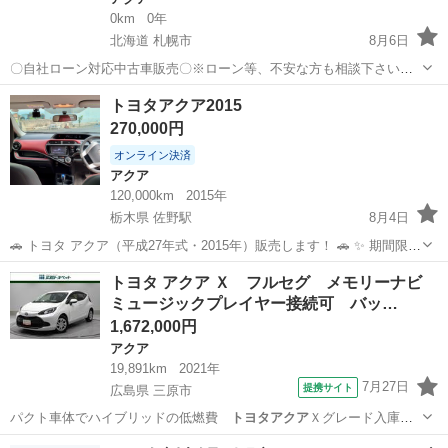
0km
0年
北海道 札幌市
8月6日
〇自社ローン対応中古車販売〇※ローン等、不安な方も相談下さい※
☆どなたでもローン対応可能☆ １、勤続年数の短い方
北海道
札幌市
アクア
ローン
トヨタアクア2015
や自営業の方 ２、パートをされる主婦の方や派遣社員の方 ３、自己破
270,000円
産等をされた方や...
オンライン決済
アクア
120,000km
2015年
栃木県 佐野駅
8月4日
🚗 トヨタ アクア（平成27年式・2015年）販売します！ 🚗 ✨ 期間限定
値下げ！ 通常価格 32万円 → 27万円！！ 車種：トヨタ アクア 年式：
栃木
佐野市
佐野駅
アクア
トヨタアクア
トヨタ アクア Ｘ フルセグ メモリーナビ
平成27年（2015年） 走行距離：約120,000km ボディカラー...
ミュージックプレイヤー接続可 バッ…
1,672,000円
アクア
19,891km
2021年
7月27日
提携サイト
広島県 三原市
パクト車体でハイブリッドの低燃費
トヨタアクア
Ｘグレード入庫し
ました ■ 修復歴…
広島
三原市
アクア