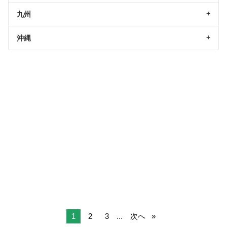
九州
沖縄
1
2
3
...
次へ