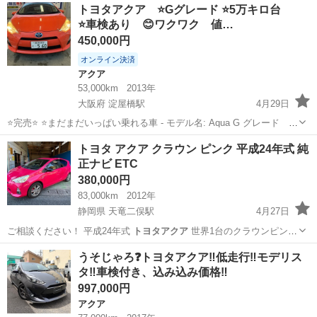
岡山
備前市
アクア
トヨタアクア
トヨタアクア ⭐️Gグレード ⭐️5万キロ台
ンタカーとして使っているので多少距離は伸びます 気になった...
⭐️車検あり 😊ワクワク 値…
450,000円
オンライン決済
アクア
53,000km
2013年
大阪府 淀屋橋駅
4月29日
⭐️完売⭐️ ⭐️まだまだいっぱい乗れる車 - モデル名: Aqua G グレード
アクア AT - ドア数: 5ドア - 色: オレンジ🍊 年式:平成25年(2013)
大阪
大阪市
淀屋橋駅
アクア
トヨタアクア
トヨタ アクア クラウン ピンク 平成24年式 純
走行: 53000キロ【5万キロ台】 ...
正ナビ ETC
380,000円
83,000km
2012年
静岡県 天竜二俣駅
4月27日
ご相談ください！ 平成24年式
トヨタアクア
世界1台のクラウンピンク
のアクア…
静岡
浜松市
天竜二俣駅
トヨタ
ピンク
うそじゃろ❓トヨタアクア‼️低走行‼️モデリス
タ‼️車検付き、込み込み価格‼️
997,000円
アクア