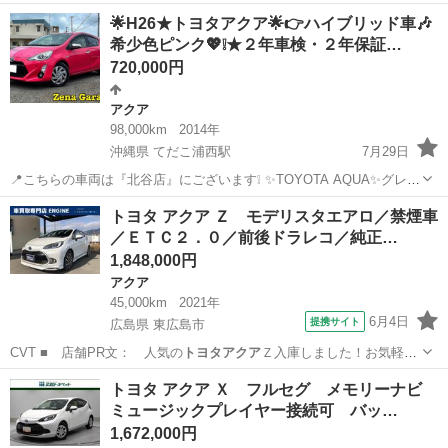
大阪
大阪市
淀屋橋駅
アクア
🌟H26★トヨタアクア🌟👉ハイブリッド車🎶
希少色ピンク💖❕★２年車検・２年保証…
720,000円
アクア
98,000km
2014年
沖縄県 てだこ浦西駅
7月29日
📍こちらの車両は『北谷店』にございます❕ ✨TOYOTA AQUA✨グレー
ド S✨ 👉修復歴なし🎶エコモード、EVモード搭載😲❕ 年式 ２０１４
沖縄
沖縄市
てだこ浦西駅
アクア
トヨタアクア
トヨタ アクア Ｚ モデリスタエアロ／禁煙車
年式 走行 98,000ｋｍ 価格 ７６万円 👉値下げ👉７２万...
／ＥＴＣ２．０／前後ドラレコ／純正…
1,848,000円
アクア
45,000km
2021年
6月4日
提携サイト
広島県 東広島市
CVT ■ 店舗PR文： 人気の
トヨタアクア
Ｚ入庫しました！お気軽に
お問合せ下…
広島
東広島市
アクア
トヨタ アクア Ｘ フルセグ メモリーナビ
ミュージックプレイヤー接続可 バッ…
1,672,000円