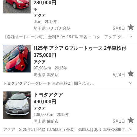
280,000円
アクア
0km
2012年
埼玉県 せんげん台駅
5月8日
【各種オートローン可】 金利 5.9〜18.0% 車名 トヨタ アクア グレ
ード S カラー レッド 年式 平成24年5月 車検 令和9年6月 エアコ
埼玉
越谷市
せんげん台駅
アクア
トヨタアクア
H25年 アクア Gブルートゥース 2年車検付
ン有無 有り作動確認済 AT／MT AT 排気量 1500cc ドア数...
375,000円
アクア
97,903km
2013年
埼玉県 鴻巣駅
5月4日
トヨタアクア
ジーグレード 車の車検2年間入れる…
埼玉
鴻巣市
鴻巣駅
アクア
トヨタアクア
490,000円
アクア
108,000km
2013年
岡山県 備前市
5月1日
アクア S 25年3月登録 107500km 外装 傷凹みはあり 車検令和9年4
月 ナビ、バックモニター、ETC.キーレス タイヤ４本新品交換済み レ