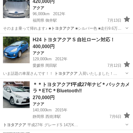
420,000円
アクア
96,000km
2012年
福岡県 御井駅
7月13日
そのまま乗って帰れます♪ ■
トヨタアクア
■シルバー色 ■走行9.6万
km…
福岡
久留米市
御井駅
アクア
トヨタアクア
H24 トヨタアクア S 自社ローン対応！
400,000円
アクア
129,000km
2012年
愛媛県 岡田駅
7月12日
いま話題の車屋さんです！！
トヨタアクア
入荷いたしました！
129000…
愛媛
伊予郡
岡田駅
アクア
トヨタアクア
＊＊トヨタアクア❗️平成27年ナビ＊バックカメ
ラ＊ETC＊Bluetooth‼️
270,000円
アクア
140,000km
2015年
静岡県 西焼津駅
7月6日
トヨタアクア
平成27年 グレードS 14万K…
静岡
焼津市
西焼津駅
アクア
トヨタアクア