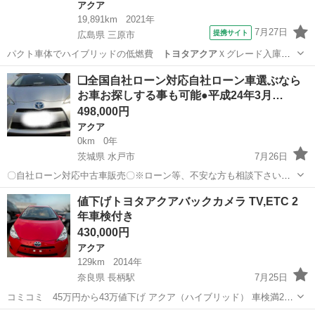
アクア
19,891km
2021年
7月27日
提携サイト
広島県 三原市
パクト車体でハイブリッドの低燃費
トヨタアクア
Ｘグレード入庫し
ました ■ 修復歴…
広島
三原市
アクア
❑全国自社ローン対応自社ローン車選ぶなら
お車お探しする事も可能●平成24年3月…
498,000円
アクア
0km
0年
茨城県 水戸市
7月26日
〇自社ローン対応中古車販売〇※ローン等、不安な方も相談下さい※
☆どなたでもローン対応可能☆ １、勤続年数の短い方
茨城
水戸市
アクア
ローン
値下げトヨタアクアバックカメラ TV,ETC 2
や自営業の方 ２、パートをされる主婦の方や派遣社員の方 ３、自己破
年車検付き
産等をされた方や...
430,000円
アクア
129km
2014年
奈良県 長柄駅
7月25日
コミコミ 45万円から43万値下げ アクア（ハイブリッド） 車検満2
年 タンプッシュスタート DAA-NHP10 グレード：S 年式：26年11月