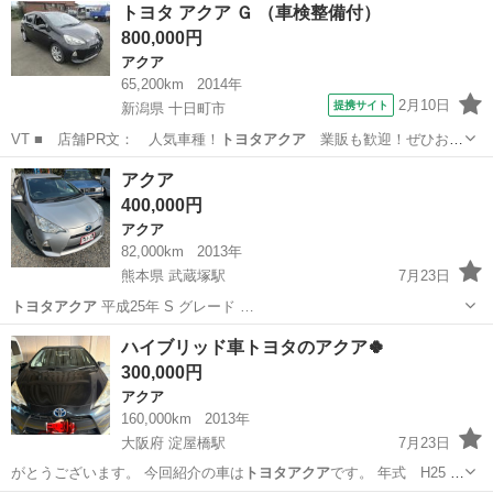
奈良
天理市
長柄駅
アクア
走行距離
トヨタ アクア Ｇ （車検整備付）
色：アカ 走行距離: 129870Km ETC,オーナーセンサーTV ナ...
800,000円
アクア
65,200km
2014年
2月10日
提携サイト
新潟県 十日町市
VT ■ 店舗PR文： 人気車種！
トヨタアクア
業販も歓迎！ぜひお問
い合わせくだ…
新潟
十日町市
アクア
アクア
400,000円
アクア
82,000km
2013年
熊本県 武蔵塚駅
7月23日
トヨタアクア
平成25年 S グレード …
熊本
熊本市
武蔵塚駅
アクア
トヨタアクア
ハイブリッド車トヨタのアクア🍀
300,000円
アクア
160,000km
2013年
大阪府 淀屋橋駅
7月23日
がとうございます。 今回紹介の車は
トヨタアクア
です。 年式 H25 車