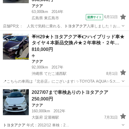
アクア
63,000km
2014年
6月11日
提携サイト
広島県 東広島市
店舗PR文： 人気で気軽に乗れる、
トヨタアクア
入庫しました！お気
軽にお問合せ下さ…
広島
東広島市
アクア
🌟H29★トヨタアクア🌟👉ハイブリッド車★
タイヤ４本新品交換🎶★２年車検・２年…
810,000円
アクア
92,000km
2017年
沖縄県 てだこ浦西駅
8月1日
📍こちらの車両は『北谷店』にございます❕ ✨TOYOTA AQUA✨Sスタ
イルブラック特別仕様車✨ 年式 ２０１７年式 走行 92,000ｋｍ 価
沖縄
沖縄市
てだこ浦西駅
アクア
トヨタアクア
2027/07まで車検ありのトヨタアクア
格 ８３万円 税抜👉値下げ👉８１万円 税抜 カラー パープル ...
250,000円
アクア
160,000km
2012年
大阪府 淀屋橋駅
7月31日
トヨタアクア
年式：2012/12 車検：2…