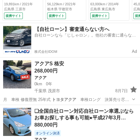
バックカメラ 衝突
ダー レーダーブレ
４Ｔ）／バックカメ
純
19,891km / 2021年
56,129km / 2021年
63,000km / 2014年
45,
被害軽減システム
ーキ ＤＶＤプレー
ラ／Ｂｌｕｅｔｏｏ
デ
広島県 三原市
栃木県 宇都宮市
広島県 東広島市
広島
ＥＴＣ ドラレコ
ヤー Ｂｌｕｅｔｏ
ｔｈ／ＴＶ／ＤＶＤ
ラ
提携サイト
提携サイト
提携サイト
提
ＬＥＤヘッドラン
ｏｔｈ 純正アルミ
／ＣＤ／ＳＤ／電動
ｔ
プ ワンオーナー
ホィール ＥＴＣ
格納ミラー／オート
ヒ
【自社ローン】審査通らない方へ
（車検整備付）
オートマティックハ
ライト／ハーフレザ
ヒ
自社ローンなら「じしゃロン」。他社の審査に通らなか
イビーム スマート
ーシート／純正１６
ー
った方も
キー （検8.10）
インチＡＷ／取説／
／
予備キー （検10.1）
8.
Ad
株式会社IDOM
アクアS 格安
268,000円
アクア
0km
0年
千葉県 茂原市
8月7日
月 車検 修復歴無 25年式
トヨタアクア
車検ロング 決算売り尽く
し 名…
千葉
茂原市
アクア
❑全国自社ローン対応自社ローン車選ぶなら
お車お探しする事も可能●平成27年3月…
880,000円
オンライン決済
アクア