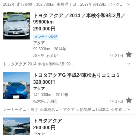
2012年 走行距離：102,700km 車検満了日：2027年9月29日 バックカ
メラ Bluetooth対応 カーナビ テレビ スペアキー プッシュスタート
神奈川
厚木市
アクア
トヨタアクア
トヨタ アクア ／2014 ／車検令和9年2月／
ETC 禁煙車 ペット乗車歴なし ...
99600km
290,000円
オンライン決済
アクア
99,500km
2014年
埼玉県 石原駅
7月21日
トヨタアクア
2014 車検令和9年2月 99…
埼玉
熊谷市
石原駅
アクア
トヨタアクアG 平成24車検ありコミコミ
320,000円
アクア
142,000km
2012年
栃木県 足利市
7月17日
メーカー名→トヨタ ☆車種名→・アクア ☆排気量→1500CC ☆年式
→2012平成24年 ☆グレード→ G ☆走行距離→142000KM ☆カラー→
栃木
足利市
アクア
トヨタアクア
トヨタアクア
青 ☆シフト→AT ☆ドア数→5ドア ☆乗車人数→5名 ☆駆動方式
260,000円
→2W...
アクア