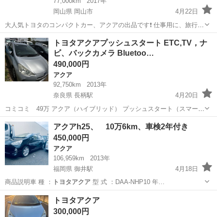
77,000km
2017年
岡山県 岡山市
4月22日
大人気トヨタのコンパクトカー、アクアの出品です❗️ 仕事用に、旅行
に、デートに、家族に❗️ 実燃費、驚異の25前後❗️ ガソリンに高騰の中最
岡山
岡山市
アクア
トヨタアクア
トヨタアクアプッシュスタート ETC,TV，ナ
高の一台です❗️ ---------------車輌詳細------------...
ビ、バックカメラ Bluetoo…
490,000円
アクア
92,750km
2013年
奈良県 長柄駅
4月20日
コミコミ 49万 アクア（ハイブリッド） プッシュスタート（スマート
キー X2） DAA-NHP10 グレード：S 年式：25年8月 色：シルバー 走
奈良
天理市
長柄駅
アクア
Bluetooth
アクアh25、 10万6km、車検2年付き
行距離: 92750Km 燃費 : 約22~25 ETC,TV ナビ、B...
450,000円
アクア
106,959km
2013年
福岡県 御井駅
4月18日
商品説明車 種 ：
トヨタアクア
型 式 ：DAA-NHP10 年…
福岡
久留米市
御井駅
アクア
トヨタアクア
トヨタアクア
300,000円