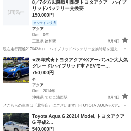
8／7夕方以降取引限定トヨタアクア ハイブ
リッドバッテリー交換要
150,000円
オンライン決済
アクア
0km
0年
三重県 徳和駅
8月4日
現在走行距離217642キロ ハイブリッドバッテリー交換時期を迎えて
エラーが出ております。 平成24年3月式 車検令和9年3月まであります
三重
松阪市
徳和駅
アクア
トヨタアクア
⭐26年式★トヨタアクア⭐Xアーバン👉大人気
ので自走での引き取りが可能となります 細かな傷凹み等ありますの
グレード❕ハイブリッド車🎵EVモー…
で、お写真、現車...
750,000円
アクア
0km
2014年
沖縄県 てだこ浦西駅
8月4日
📍こちらの車両は『北谷店』にございます❕ ✨TOYOTA AQUA✨Xアー
バン✨ 👉修復歴なし❕大変状態の良いお車です🤩❕ 年式 ２０１４年式
沖縄
沖縄市
てだこ浦西駅
アクア
ハイブリッド車
Toyota Aqua G 20214 Model, トヨタアクア
走行 110,000ｋｍ 価格 ７５万円 税抜 カラー コバルト...
G 平成2…
540,000円