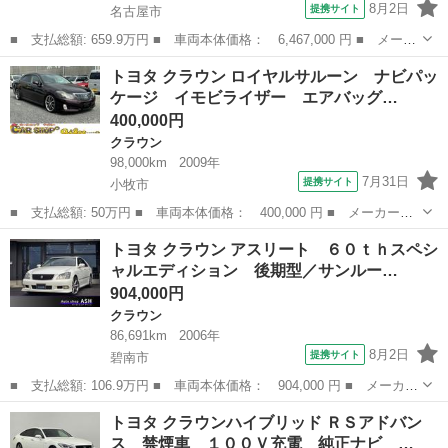
8月2日
提携サイト
名古屋市
■ 支払総額: 659.9万円 ■ 車両本体価格： 6,467,000 円 ■ メーカ
ー名： トヨタ ■ 車種名： クラウンエステート ■ グレード
愛知
名古屋市
クラウン
トヨタ クラウン ロイヤルサルーン ナビパッ
名： Ｚ モデリスタエアロ 全周囲カメラ デジタルインナーミラ
ケージ イモビライザー エアバッグ…
ー 衝突被害...
400,000円
クラウン
98,000km
2009年
7月31日
提携サイト
小牧市
■ 支払総額: 50万円 ■ 車両本体価格： 400,000 円 ■ メーカー
名： トヨタ ■ 車種名： クラウン ■ グレード名： ロイヤルサ
愛知
小牧市
クラウン
トヨタ クラウン アスリート ６０ｔｈスペシ
ルーン ナビパッケージ イモビライザー エアバッグ ＥＳＣ 電
ャルエディション 後期型／サンルー…
動シート 衝突安...
904,000円
クラウン
86,691km
2006年
8月2日
提携サイト
碧南市
■ 支払総額: 106.9万円 ■ 車両本体価格： 904,000 円 ■ メーカー
名： トヨタ ■ 車種名： クラウン ■ グレード名： アスリー
愛知
碧南市
クラウン
トヨタ クラウンハイブリッド ＲＳアドバン
ト ６０ｔｈスペシャルエディション 後期型／サンルーフ／黒本革
ス 禁煙車 １００Ｖ充電 純正ナビ …
シート／純正...