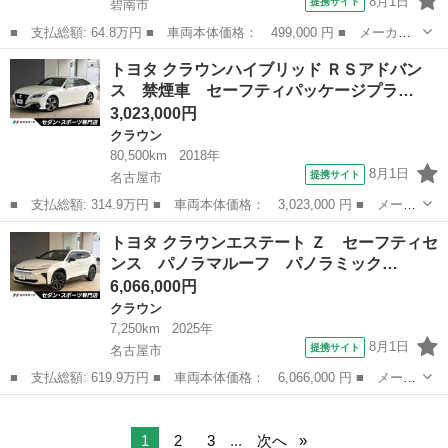
8月1日
提携サイト
碧南市
■ 支払総額: 64.8万円 ■ 車両本体価格： 499,000 円 ■ メーカー
名： トヨタ ■ 車種名： クラウン ■ グレード名： ロイヤルサ
愛知
碧南市
クラウン
トヨタ クラウンハイブリッド ＲＳアドバン
ルーン 後期型／ワンオーナー／禁煙車／スマートキー／プッシュス
ス 禁煙車 セーフティパッケージプラ…
タート／ＥＴ...
3,023,000円
クラウン
80,500km
2018年
8月1日
提携サイト
名古屋市
■ 支払総額: 314.9万円 ■ 車両本体価格： 3,023,000 円 ■ メーカ
ー名： トヨタ ■ 車種名： クラウンハイブリッド ■ グレード
愛知
名古屋市
クラウン
トヨタ クラウンエステート Ｚ セーフティセ
名： ＲＳアドバンス 禁煙車 セーフティパッケージプラス レザ
ンス パノラマルーフ パノラミック…
ーシートパ...
6,066,000円
クラウン
7,250km
2025年
8月1日
提携サイト
名古屋市
■ 支払総額: 619.9万円 ■ 車両本体価格： 6,066,000 円 ■ メーカ
ー名： トヨタ ■ 車種名： クラウンエステート ■ グレード
愛知
名古屋市
クラウン
名： Ｚ セーフティセンス パノラマルーフ パノラミックビュー
モニター Ｂ...
1
2
3
...
次へ