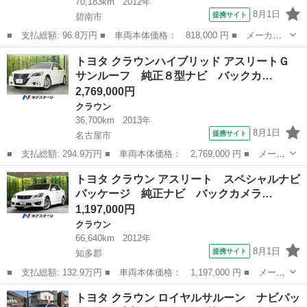
70,183km
2012年
8月1日
提携サイト
碧南市
■ 支払総額: 96.8万円 ■ 車両本体価格： 818,000 円 ■ メーカー
名： トヨタ ■ 車種名： クラウン ■ グレード名： アスリー
愛知
碧南市
クラウン
トヨタ クラウンハイブリッド アスリートＧ
ト 後期型／禁煙車／全国対応第三者機関保証１年付き／本革シート
サンルーフ 純正８型ナビ バックカ…
／ＴＥＩＮ車高...
2,769,000円
クラウン
36,700km
2013年
8月1日
提携サイト
名古屋市
■ 支払総額: 294.9万円 ■ 車両本体価格： 2,769,000 円 ■ メーカ
ー名： トヨタ ■ 車種名： クラウンハイブリッド ■ グレード
愛知
名古屋市
クラウン
トヨタ クラウン アスリート スペシャルナビ
名： アスリートＧ サンルーフ 純正８型ナビ バックカメラ 衝
パッケージ 純正ナビ バックカメラ…
突軽減シス...
1,197,000円
クラウン
66,640km
2012年
8月1日
提携サイト
知多郡
■ 支払総額: 132.9万円 ■ 車両本体価格： 1,197,000 円 ■ メーカ
ー名： トヨタ ■ 車種名： クラウン ■ グレード名： アスリー
愛知
知多郡
クラウン
トヨタ クラウン ロイヤルサルーン ナビパッ
ト スペシャルナビパッケージ 純正ナビ バックカメラ 禁煙車