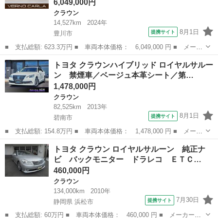
6,049,000円
クラウン
14,527km
2024年
8月1日
提携サイト
豊川市
■ 支払総額: 623.3万円 ■ 車両本体価格： 6,049,000 円 ■ メーカ
ー名： トヨタ ■ 車種名： クラウン ■ グレード名： Ｚ パノ
愛知
豊川市
クラウン
トヨタ クラウンハイブリッド ロイヤルサルー
ラマルーフ・純正１２．３インチディスプレイオーディオ・トヨタチ
ン 禁煙車／ベージュ本革シート／第…
ームメイ...
1,478,000円
クラウン
82,525km
2013年
8月1日
提携サイト
碧南市
■ 支払総額: 154.8万円 ■ 車両本体価格： 1,478,000 円 ■ メーカ
ー名： トヨタ ■ 車種名： クラウンハイブリッド ■ グレード
愛知
碧南市
クラウン
トヨタ クラウン ロイヤルサルーン 純正ナ
名： ロイヤルサルーン 禁煙車／ベージュ本革シート／第三者機関
ビ バックモニター ドラレコ ＥＴＣ…
保証１年付...
460,000円
クラウン
134,000km
2010年
7月30日
提携サイト
静岡県 浜松市
■ 支払総額: 60万円 ■ 車両本体価格： 460,000 円 ■ メーカー