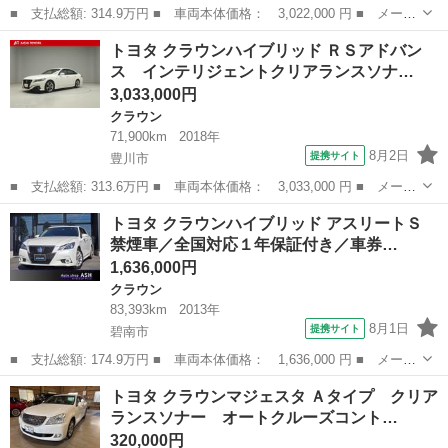
■ 支払総額: 314.9万円 ■ 車両本体価格： 3,022,000 円 ■ メーカ
ー名： トヨタ ■ 車種名： クラウンハイブリッド ■ グレード
愛知
名古屋市
クラウン
トヨタ クラウンハイブリッド ＲＳアドバン
名： ＲＳ セーフティパッケージ セーフティセンス ３眼ＬＥＤ
ス インテリジェントクリアランスソナ…
ヘッドライ...
3,033,000円
クラウン
71,900km
2018年
8月2日
提携サイト
豊川市
■ 支払総額: 313.6万円 ■ 車両本体価格： 3,033,000 円 ■ メーカ
ー名： トヨタ ■ 車種名： クラウンハイブリッド ■ グレード
愛知
豊川市
クラウン
トヨタ クラウンハイブリッド アスリートＳ
名： ＲＳアドバンス インテリジェントクリアランスソナー バッ
禁煙車／全国対応１年保証付き／車券…
クビューカ...
1,636,000円
クラウン
83,393km
2013年
8月1日
提携サイト
碧南市
■ 支払総額: 174.9万円 ■ 車両本体価格： 1,636,000 円 ■ メーカ
ー名： トヨタ ■ 車種名： クラウンハイブリッド ■ グレード
愛知
碧南市
クラウン
トヨタ クラウンマジェスタ Ａタイプ クリア
名： アスリートＳ 禁煙車／全国対応１年保証付き／車券整備付き
ランスソナー オートクルーズコント…
／スマート...
320,000円