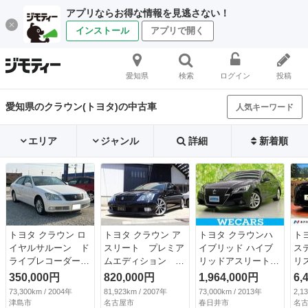
アプリならお得な情報を見逃さない！
インストール
アプリで開く
愛知県
検索
ログイン
投稿
愛知県のクラウン(トヨタ)の中古車
人気キーワード
エリア
ジャンル
詳細
新着順
トヨタ クラウン ロ
トヨタ クラウン ア
トヨタ クラウンハ
ト
イヤルサルーン ド
スリート プレミア
イブリッド ハイブ
ス
ライブレコーダー／
ムエディション エ
リッドアスリート
リ
クルーズコントロー
アロ１９ＡＷローダ
Ｓ 新品タイヤ／純
囲
350,000円
820,000円
1,964,000円
6,
ル／車検令和９年７
ウン黒革調シートカ
正 ＳＤナビ／シー
イ
73,300km / 2004年
81,923km / 2007年
73,000km / 2013年
2,1
月／パワーシート／
バーＷナビＢカメラ
トヒーター 前席／
突
津島市
名古屋市
春日井市
名