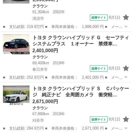
クラウン
81,304km
2002年
8月1日
提携サイト
清須市
■ 支払総額: 219.9万円 ■ 車両本体価格： 1,999,000 円 ■ メーカ
ー名： トヨタ ■ 車種名： クラウン ■ グレード名： アスリー
愛知
清須市
クラウン
トヨタ クラウンハイブリッド Ｇ セーフティ
ト ＢＥＡＳＴスタイリング 新品ＢＡＤＸロクサーニ１８ｉｎｃｈ
システムプラス １オーナー 禁煙車…
アルミホ...
2,401,000円
クラウン
69,400km
2019年
8月1日
提携サイト
春日井市
■ 支払総額: 252.9万円 ■ 車両本体価格： 2,401,000 円 ■ メーカ
ー名： トヨタ ■ 車種名： クラウンハイブリッド ■ グレード
愛知
春日井市
クラウン
トヨタ クラウンハイブリッド Ｓ Ｃパッケー
名： Ｇ セーフティシステムプラス １オーナー 禁煙車 メーカ
ジ 純正ナビ 全周囲カメラ 衝突軽…
ーナビ シ...
2,671,000円
クラウン
67,890km
2019年
8月1日
提携サイト
刈谷市
■ 支払総額: 284.9万円 ■ 車両本体価格： 2,671,000 円 ■ メーカ