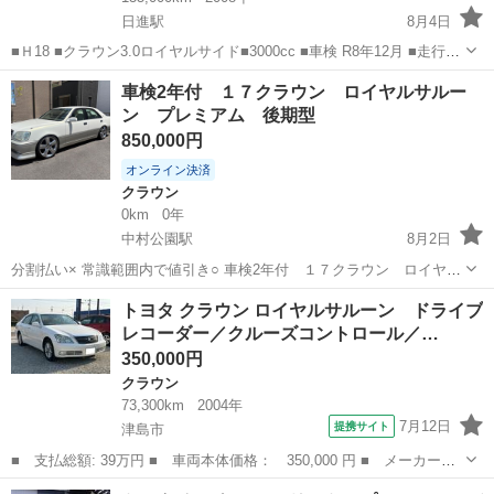
日進駅
8月4日
■Ｈ18 ■クラウン3.0ロイヤルサイド■3000cc ■車検 R8年12月 ■走行距
離 140.000km ■LEDヘッドライト ■パワートランク ■プレミアムエデ
愛知
みよし市
日進駅
クラウン
本革
車検2年付 １７クラウン ロイヤルサルー
ィション ■バックカメラ ■ETC ■本革シード■...
ン プレミアム 後期型
850,000円
オンライン決済
クラウン
0km
0年
中村公園駅
8月2日
分割払い× 常識範囲内で値引き○ 車検2年付 １７クラウン ロイヤル
サルーンプレミアム パールツートン 後期型 １ＪＺ 2500cc 初年
愛知
海部郡
中村公園駅
クラウン
トヨタ クラウン ロイヤルサルーン ドライブ
度登録 平成１４年 ５月 走行距離 101300Km 車検
レコーダー／クルーズコントロール／…
令和１０年...
350,000円
クラウン
73,300km
2004年
7月12日
提携サイト
津島市
■ 支払総額: 39万円 ■ 車両本体価格： 350,000 円 ■ メーカー
名： トヨタ ■ 車種名： クラウン ■ グレード名： ロイヤルサ
愛知
津島市
クラウン