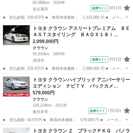
83,000km
2016年
8月1日
提携サイト
名古屋市
■ 支払総額: 239.8万円 ■ 車両本体価格： 2,323,000 円 ■ メーカ
ー名： トヨタ ■ 車種名： クラウンハイブリッド ■ グレード
愛知
名古屋市
クラウン
トヨタ クラウン アスリートプレミアム ＢＥ
名： アスリートＧ ☆本革シート☆モデリスタ１９インチアルミホ
ＡＳＴスタイリング ＢＡＤＸ１８ｉ…
イール☆ア...
2,099,000円
クラウン
55,643km
2003年
8月1日
提携サイト
清須市
■ 支払総額: 229.9万円 ■ 車両本体価格： 2,099,000 円 ■ メーカ
ー名： トヨタ ■ 車種名： クラウン ■ グレード名： アスリー
愛知
清須市
クラウン
トヨタ クラウンハイブリッド アニバーサリー
トプレミアム ＢＥＡＳＴスタイリング ＢＡＤＸ１８ｉｎｃｈアル
エディション ナビＴＶ バックカメ…
ミホイー...
579,000円
クラウン
126,224km
2011年
7月23日
提携サイト
春日井市
■ 支払総額: 59.8万円 ■ 車両本体価格： 579,000 円 ■ メーカー
名： トヨタ ■ 車種名： クラウンハイブリッド ■ グレード
愛知
春日井市
クラウン
トヨタ クラウン Ｚ ブラックＰＫＧ パノラ
名： アニバーサリーエディション ナビＴＶ バックカメラ ＨＩ