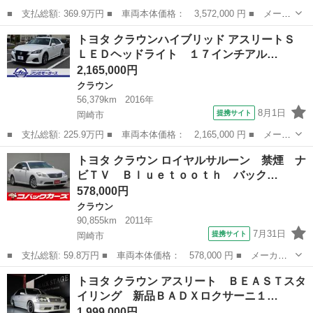
■ 支払総額: 369.9万円 ■ 車両本体価格： 3,572,000 円 ■ メーカ
ー名： トヨタ ■ 車種名： クラウンハイブリッド ■ グレード
愛知
名古屋市
クラウン
トヨタ クラウンハイブリッド アスリートＳ
名： ＲＳ 後期 セーフティパッケージプラス セーフティセン
ＬＥＤヘッドライト １７インチアル…
ス ブライン...
2,165,000円
クラウン
56,379km
2016年
8月1日
提携サイト
岡崎市
■ 支払総額: 225.9万円 ■ 車両本体価格： 2,165,000 円 ■ メーカ
ー名： トヨタ ■ 車種名： クラウンハイブリッド ■ グレード
愛知
岡崎市
クラウン
トヨタ クラウン ロイヤルサルーン 禁煙 ナ
名： アスリートＳ ＬＥＤヘッドライト １７インチアルミ パワ
ビＴＶ Ｂｌｕｅｔｏｏｔｈ バック…
ーシート ...
578,000円
クラウン
90,855km
2011年
7月31日
提携サイト
岡崎市
■ 支払総額: 59.8万円 ■ 車両本体価格： 578,000 円 ■ メーカー
名： トヨタ ■ 車種名： クラウン ■ グレード名： ロイヤルサ
愛知
岡崎市
クラウン
トヨタ クラウン アスリート ＢＥＡＳＴスタ
ルーン 禁煙 ナビＴＶ Ｂｌｕｅｔｏｏｔｈ バックカメラ ＨＩ
イリング 新品ＢＡＤＸロクサーニ１…
Ｄ ＥＴＣ ...
1,999,000円