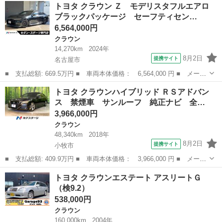
愛知
春日井市
クラウン
トヨタ クラウン Ｚ モデリスタフルエアロ
名： Ｓ スポーツスタイル ソナー／ＢＳＭ／ドラレコ／衝突軽減
ブラックパッケージ セーフティセン…
＆追従機能...
6,564,000円
クラウン
14,270km
2024年
8月2日
提携サイト
名古屋市
■ 支払総額: 669.5万円 ■ 車両本体価格： 6,564,000 円 ■ メーカ
ー名： トヨタ ■ 車種名： クラウン ■ グレード名： Ｚ モデ
愛知
名古屋市
クラウン
トヨタ クラウンハイブリッド ＲＳアドバン
リスタフルエアロ ブラックパッケージ セーフティセンス パノラ
ス 禁煙車 サンルーフ 純正ナビ 全…
ミックビ...
3,966,000円
クラウン
48,340km
2018年
8月2日
提携サイト
小牧市
■ 支払総額: 409.9万円 ■ 車両本体価格： 3,966,000 円 ■ メーカ
ー名： トヨタ ■ 車種名： クラウンハイブリッド ■ グレード
愛知
小牧市
クラウン
トヨタ クラウンエステート アスリートＧ
名： ＲＳアドバンス 禁煙車 サンルーフ 純正ナビ 全周囲モニ
（検9.2）
ター ブラ...
538,000円
クラウン
160,000km
2004年