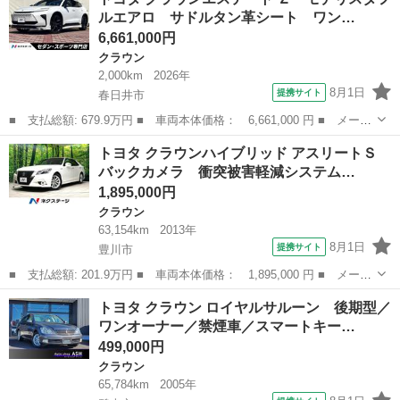
ト プレミアムエディション 後期型／車検整備付き／前後クリアラ
ルエアロ サドルタン革シート ワン…
ンスソナー／Ｈ...
6,661,000円
クラウン
2,000km
2026年
8月1日
提携サイト
春日井市
■ 支払総額: 679.9万円 ■ 車両本体価格： 6,661,000 円 ■ メーカ
ー名： トヨタ ■ 車種名： クラウンエステート ■ グレード
愛知
春日井市
クラウン
トヨタ クラウンハイブリッド アスリートＳ
名： Ｚ モデリスタフルエアロ サドルタン革シート ワンオーナ
バックカメラ 衝突被害軽減システム…
ー トヨタチ...
1,895,000円
クラウン
63,154km
2013年
8月1日
提携サイト
豊川市
■ 支払総額: 201.9万円 ■ 車両本体価格： 1,895,000 円 ■ メーカ
ー名： トヨタ ■ 車種名： クラウンハイブリッド ■ グレード
愛知
豊川市
クラウン
トヨタ クラウン ロイヤルサルーン 後期型／
名： アスリートＳ バックカメラ 衝突被害軽減システム 禁煙
ワンオーナー／禁煙車／スマートキー…
車 ドラレコ...
499,000円
クラウン
65,784km
2005年