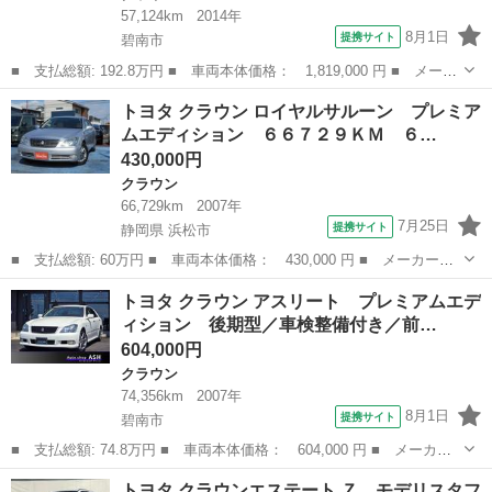
57,124km
2014年
8月1日
提携サイト
碧南市
■ 支払総額: 192.8万円 ■ 車両本体価格： 1,819,000 円 ■ メーカ
ー名： トヨタ ■ 車種名： クラウンハイブリッド ■ グレード
愛知
碧南市
クラウン
トヨタ クラウン ロイヤルサルーン プレミア
名： アスリートＳ 禁煙車／全国対応第三者機関保証１年付き／ロ
ムエディション ６６７２９ＫＭ ６…
ーダウン／...
430,000円
クラウン
66,729km
2007年
7月25日
提携サイト
静岡県 浜松市
■ 支払総額: 60万円 ■ 車両本体価格： 430,000 円 ■ メーカー
名： トヨタ ■ 車種名： クラウン ■ グレード名： ロイヤルサ
静岡
浜松市
クラウン
トヨタ クラウン アスリート プレミアムエデ
ルーン プレミアムエディション ６６７２９ＫＭ ６６７２９Ｋ
ィション 後期型／車検整備付き／前…
Ｍ 取説保証書 ナ...
604,000円
クラウン
74,356km
2007年
8月1日
提携サイト
碧南市
■ 支払総額: 74.8万円 ■ 車両本体価格： 604,000 円 ■ メーカー
名： トヨタ ■ 車種名： クラウン ■ グレード名： アスリー
愛知
碧南市
クラウン
トヨタ クラウンエステート Ｚ モデリスタフ