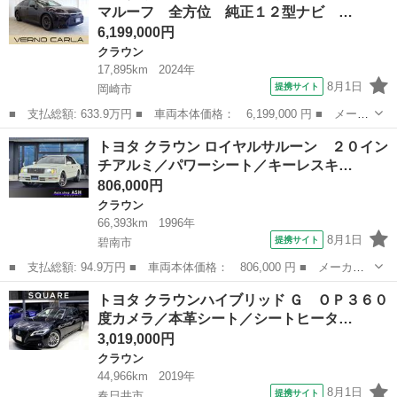
マルーフ 全方位 純正１２型ナビ …
Ｄ ＥＴＣ クル...
6,199,000円
クラウン
17,895km
2024年
8月1日
提携サイト
岡崎市
■ 支払総額: 633.9万円 ■ 車両本体価格： 6,199,000 円 ■ メーカ
ー名： トヨタ ■ 車種名： クラウン ■ グレード名： Ｚ ブラ
愛知
岡崎市
クラウン
トヨタ クラウン ロイヤルサルーン ２０イン
ックＰＫＧ パノラマルーフ 全方位 純正１２型ナビ コネクティ
チアルミ／パワーシート／キーレスキ…
ッドナビ...
806,000円
クラウン
66,393km
1996年
8月1日
提携サイト
碧南市
■ 支払総額: 94.9万円 ■ 車両本体価格： 806,000 円 ■ メーカー
名： トヨタ ■ 車種名： クラウン ■ グレード名： ロイヤルサ
愛知
碧南市
クラウン
トヨタ クラウンハイブリッド Ｇ ＯＰ３６０
ルーン ２０インチアルミ／パワーシート／キーレスキー／オートラ
度カメラ／本革シート／シートヒータ…
イト／オート...
3,019,000円
クラウン
44,966km
2019年
8月1日
提携サイト
春日井市