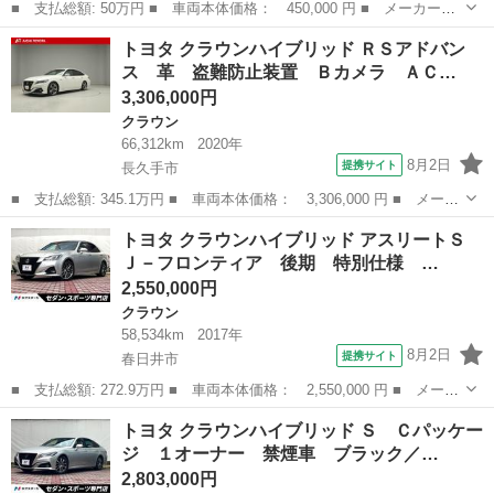
■ 支払総額: 50万円 ■ 車両本体価格： 450,000 円 ■ メーカー
名： トヨタ ■ 車種名： クラウン ■ グレード名： アスリー
岐阜
各務原市
クラウン
トヨタ クラウンハイブリッド ＲＳアドバン
ト ＥＴＣ クリアランスソナー オートクルーズコントロール バ
ス 革 盗難防止装置 Ｂカメラ ＡＣ…
ックカメラ ナビ ...
3,306,000円
クラウン
66,312km
2020年
8月2日
提携サイト
長久手市
■ 支払総額: 345.1万円 ■ 車両本体価格： 3,306,000 円 ■ メーカ
ー名： トヨタ ■ 車種名： クラウンハイブリッド ■ グレード
愛知
長久手市
クラウン
トヨタ クラウンハイブリッド アスリートＳ
名： ＲＳアドバンス 革 盗難防止装置 Ｂカメラ ＡＣ１００
Ｊ－フロンティア 後期 特別仕様 …
Ｖ ミュージ...
2,550,000円
クラウン
58,534km
2017年
8月2日
提携サイト
春日井市
■ 支払総額: 272.9万円 ■ 車両本体価格： 2,550,000 円 ■ メーカ
ー名： トヨタ ■ 車種名： クラウンハイブリッド ■ グレード
愛知
春日井市
クラウン
トヨタ クラウンハイブリッド Ｓ Ｃパッケー
名： アスリートＳ Ｊ－フロンティア 後期 特別仕様 禁煙車
ジ １オーナー 禁煙車 ブラック／…
純正１８イ...
2,803,000円