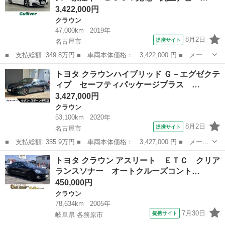
3,422,000円
クラウン
47,000km
2019年
8月2日
提携サイト
名古屋市
■ 支払総額: 349.8万円 ■ 車両本体価格： 3,422,000 円 ■ メーカ
ー名： トヨタ ■ 車種名： クラウンハイブリッド ■ グレード
愛知
名古屋市
クラウン
トヨタ クラウンハイブリッド Ｇ－エグゼクテ
名： ＲＳアドバンス 禁煙車 １００Ｖ充電 純正ナビ ＢＴ 全
ィブ セーフティパッケージプラス …
周囲カメラ...
3,427,000円
クラウン
53,100km
2020年
8月2日
提携サイト
名古屋市
■ 支払総額: 355.9万円 ■ 車両本体価格： 3,427,000 円 ■ メーカ
ー名： トヨタ ■ 車種名： クラウンハイブリッド ■ グレード
愛知
名古屋市
クラウン
トヨタ クラウン アスリート ＥＴＣ クリア
名： Ｇ－エグゼクティブ セーフティパッケージプラス ブライン
ランスソナー オートクルーズコント…
ドスポット...
450,000円
クラウン
78,634km
2005年
7月30日
提携サイト
岐阜県 各務原市