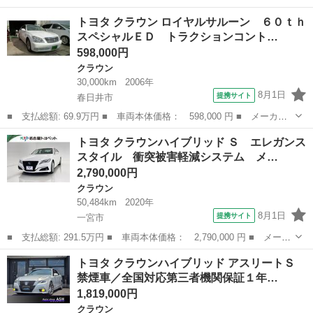
名： トヨタ ■ 車種名： クラウン ■ グレード名： ロイヤルサ
静岡
浜松市
クラウン
トヨタ クラウン ロイヤルサルーン ６０ｔｈ
ルーン 純正ナビ バックモニター ドラレコ ＥＴＣ ■ 排気
スペシャルＥＤ トラクションコント…
量： 2500cc...
598,000円
クラウン
30,000km
2006年
8月1日
提携サイト
春日井市
■ 支払総額: 69.9万円 ■ 車両本体価格： 598,000 円 ■ メーカー
名： トヨタ ■ 車種名： クラウン ■ グレード名： ロイヤルサ
愛知
春日井市
クラウン
トヨタ クラウンハイブリッド Ｓ エレガンス
ルーン ６０ｔｈスペシャルＥＤ トラクションコントロール ＶＳ
スタイル 衝突被害軽減システム メ…
Ｃ 純正ナビ...
2,790,000円
クラウン
50,484km
2020年
8月1日
提携サイト
一宮市
■ 支払総額: 291.5万円 ■ 車両本体価格： 2,790,000 円 ■ メーカ
ー名： トヨタ ■ 車種名： クラウンハイブリッド ■ グレード
愛知
一宮市
クラウン
トヨタ クラウンハイブリッド アスリートＳ
名： Ｓ エレガンススタイル 衝突被害軽減システム メモリーナ
禁煙車／全国対応第三者機関保証１年…
ビ フルセ...
1,819,000円
クラウン