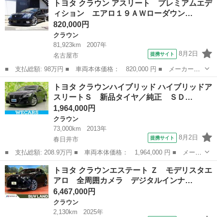
トヨタ クラウン アスリート プレミアムエデ
ルーン ドライブレコーダー／クルーズコントロール／車検令和９年
ィション エアロ１９ＡＷローダウン…
７月／パワーシー...
820,000円
クラウン
81,923km
2007年
8月2日
提携サイト
名古屋市
■ 支払総額: 98万円 ■ 車両本体価格： 820,000 円 ■ メーカー
名： トヨタ ■ 車種名： クラウン ■ グレード名： アスリー
愛知
名古屋市
クラウン
トヨタ クラウンハイブリッド ハイブリッドア
ト プレミアムエディション エアロ１９ＡＷローダウン黒革調シー
スリートＳ 新品タイヤ／純正 ＳＤ…
トカバーＷナビＢカ...
1,964,000円
クラウン
73,000km
2013年
8月2日
提携サイト
春日井市
■ 支払総額: 208.9万円 ■ 車両本体価格： 1,964,000 円 ■ メーカ
ー名： トヨタ ■ 車種名： クラウンハイブリッド ■ グレード
愛知
春日井市
クラウン
トヨタ クラウンエステート Ｚ モデリスタエ
名： ハイブリッドアスリートＳ 新品タイヤ／純正 ＳＤナビ／シ
アロ 全周囲カメラ デジタルインナ…
ートヒータ...
6,467,000円
クラウン
2,130km
2025年