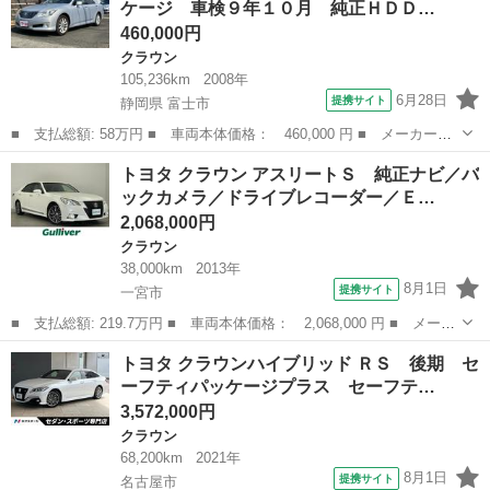
ケージ 車検９年１０月 純正ＨＤＤ…
ドラレコ...
460,000円
クラウン
105,236km
2008年
6月28日
提携サイト
静岡県 富士市
■ 支払総額: 58万円 ■ 車両本体価格： 460,000 円 ■ メーカー
名： トヨタ ■ 車種名： クラウン ■ グレード名： ロイヤルサ
静岡
富士市
クラウン
トヨタ クラウン アスリートＳ 純正ナビ／バ
ルーン ナビパッケージ 車検９年１０月 純正ＨＤＤナビＴＶ バ
ックカメラ／ドライブレコーダー／Ｅ…
ックカメラ ＥＴ...
2,068,000円
クラウン
38,000km
2013年
8月1日
提携サイト
一宮市
■ 支払総額: 219.7万円 ■ 車両本体価格： 2,068,000 円 ■ メーカ
ー名： トヨタ ■ 車種名： クラウン ■ グレード名： アスリー
愛知
一宮市
クラウン
トヨタ クラウンハイブリッド ＲＳ 後期 セ
トＳ 純正ナビ／バックカメラ／ドライブレコーダー／ＥＴＣ／パワ
ーフティパッケージプラス セーフテ…
ーシート...
3,572,000円
クラウン
68,200km
2021年
8月1日
提携サイト
名古屋市