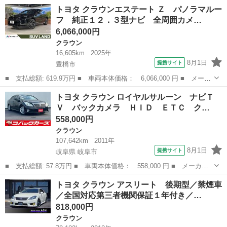
名： トヨタ ■ 車種名： クラウンエステート ■ グレード名：
愛知
春日井市
クラウン
トヨタ クラウンエステート Ｚ パノラマルー
アスリートＧ １７系後期型ｘ黒革シートｘ全席パワーシートｘ純正
フ 純正１２．３型ナビ 全周囲カメ…
電動サンル...
6,066,000円
クラウン
16,605km
2025年
8月1日
提携サイト
豊橋市
■ 支払総額: 619.9万円 ■ 車両本体価格： 6,066,000 円 ■ メーカ
ー名： トヨタ ■ 車種名： クラウンエステート ■ グレード
愛知
豊橋市
クラウン
トヨタ クラウン ロイヤルサルーン ナビＴ
名： Ｚ パノラマルーフ 純正１２．３型ナビ 全周囲カメラ 黒
Ｖ バックカメラ ＨＩＤ ＥＴＣ ク…
革シート シ...
558,000円
クラウン
107,642km
2011年
8月1日
提携サイト
岐阜県 岐阜市
■ 支払総額: 57.8万円 ■ 車両本体価格： 558,000 円 ■ メーカー
名： トヨタ ■ 車種名： クラウン ■ グレード名： ロイヤルサ
岐阜
岐阜市
クラウン
トヨタ クラウン アスリート 後期型／禁煙車
ルーン ナビＴＶ バックカメラ ＨＩＤ ＥＴＣ クルーズコント
／全国対応第三者機関保証１年付き／…
ロール 純正...
818,000円
クラウン