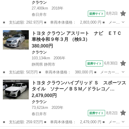
クラウン
27,400km
2018年
8月2日
提携サイト
春日井市
■ 支払総額: 292.9万円 ■ 車両本体価格： 2,803,000 円 ■ メーカ
ー名： トヨタ ■ 車種名： クラウンハイブリッド ■ グレード
愛知
春日井市
クラウン
トヨタ クラウン アスリート ナビ ＥＴＣ
名： Ｓ Ｃパッケージ １オーナー 禁煙車 ブラック／テラロッ
車検令和９年３月 （検9.3）
サツートー...
380,000円
クラウン
103,134km
2006年
6月30日
提携サイト
静岡県 静岡市
■ 支払総額: 50万円 ■ 車両本体価格： 380,000 円 ■ メーカー
名： トヨタ ■ 車種名： クラウン ■ グレード名： アスリー
静岡
静岡市
クラウン
トヨタ クラウンハイブリッド Ｓ スポーツス
ト ナビ ＥＴＣ 車検令和９年３月 ■ 排気量： 2500cc ■ ドア
タイル ソナー／ＢＳＭ／ドラレコ／…
枚数： ...
2,479,000円
クラウン
73,621km
2020年
8月2日
提携サイト
春日井市
■ 支払総額: 259.9万円 ■ 車両本体価格： 2,479,000 円 ■ メーカ
ー名： トヨタ ■ 車種名： クラウンハイブリッド ■ グレード