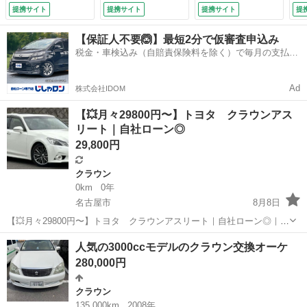
オートライト／ＥＴ
ＤＶＤＣＤＵＳＢ前
ヘッドランプ ＨＩ
ム
提携サイト
提携サイト
提携サイト
提
Ｃ／純正ナビ／プッ
後クリアランスソナ
Ｄ／Ｂｌｕｅｔｏｏ
ズ
シュスタート／純正
ーＥＴＣ前席パワー
ｔｈ接続／ＥＴＣ／
ア
【保証人不要🙆】最短2分で仮審査申込み
アルミホイール／ス
シートクルコンプッ
クルーズコントロー
ー
税金・車検込み（自賠責保険料を除く）で毎月の支払額
テアリングスイッチ
シュスタート＆スマ
ル／バックモニター
ア
は一定の自社ローン🚗
／パーキングセンサ
ートキー×２後席ス
／フルセグＴＶ／禁
コ
ー／ＰＳ ＰＷ／
モーク張新品ダッシ
煙車／ＭＴモード付
ス
Ad
株式会社IDOM
（検9.7）
ュマット （車検整
き （検10.4）
10
備付）
【💥月々29800円〜】トヨタ クラウンアス
リート｜自社ローン◎
29,800円
クラウン
0km
0年
名古屋市
8月8日
【💥月々29800円〜】トヨタ クラウンアスリート｜自社ローン◎｜
「自社ローン」「信用回復ローン」多数ローンのお取り扱いございま
愛知
名古屋市
クラウン
クラウンアスリート
人気の3000ccモデルのクラウン交換オーケ
す💡 ⚠当店へのお問い合わせ・審査・ご案内は、下記のLINEリンクか
280,000円
らのみ受付...
クラウン
135,000km
2008年