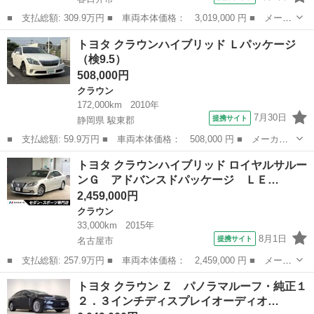
■ 支払総額: 309.9万円 ■ 車両本体価格： 3,019,000 円 ■ メーカ
ー名： トヨタ ■ 車種名： クラウンハイブリッド ■ グレード
愛知
春日井市
クラウン
トヨタ クラウンハイブリッド Ｌパッケージ
名： Ｇ ＯＰ３６０度カメラ／本革シート／シートヒーター＆クー
（検9.5）
ラー／１８...
508,000円
クラウン
172,000km
2010年
7月30日
提携サイト
静岡県 駿東郡
■ 支払総額: 59.9万円 ■ 車両本体価格： 508,000 円 ■ メーカー
名： トヨタ ■ 車種名： クラウンハイブリッド ■ グレード
静岡
駿東郡
クラウン
トヨタ クラウンハイブリッド ロイヤルサルー
名： Ｌパッケージ ■ 排気量： 3500cc ■ ドア枚数： 4D ■ ミ
ンＧ アドバンスドパッケージ ＬＥ…
ッ...
2,459,000円
クラウン
33,000km
2015年
8月1日
提携サイト
名古屋市
■ 支払総額: 257.9万円 ■ 車両本体価格： 2,459,000 円 ■ メーカ
ー名： トヨタ ■ 車種名： クラウンハイブリッド ■ グレード
愛知
名古屋市
クラウン
トヨタ クラウン Ｚ パノラマルーフ・純正１
名： ロイヤルサルーンＧ アドバンスドパッケージ ＬＥＤＦヘッ
２．３インチディスプレイオーディオ…
ドライト ...