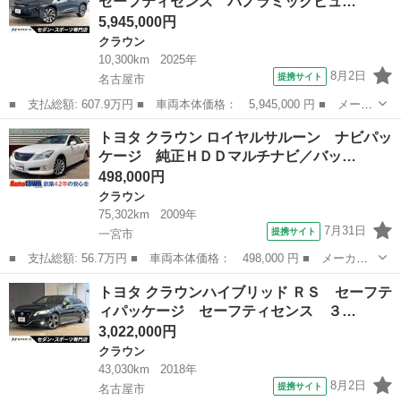
セーフティセンス パノラミックビュ…
置 レーダー...
5,945,000円
クラウン
10,300km
2025年
8月2日
提携サイト
名古屋市
■ 支払総額: 607.9万円 ■ 車両本体価格： 5,945,000 円 ■ メーカ
ー名： トヨタ ■ 車種名： クラウンエステート ■ グレード
愛知
名古屋市
クラウン
トヨタ クラウン ロイヤルサルーン ナビパッ
名： Ｚ バイトーン セーフティセンス パノラミックビューモニ
ケージ 純正ＨＤＤマルチナビ／バッ…
ター ＢＳＭ...
498,000円
クラウン
75,302km
2009年
7月31日
提携サイト
一宮市
■ 支払総額: 56.7万円 ■ 車両本体価格： 498,000 円 ■ メーカー
名： トヨタ ■ 車種名： クラウン ■ グレード名： ロイヤルサ
愛知
一宮市
クラウン
トヨタ クラウンハイブリッド ＲＳ セーフテ
ルーン ナビパッケージ 純正ＨＤＤマルチナビ／バックカメラ／地
ィパッケージ セーフティセンス ３…
デジＴＶ／Ｃ...
3,022,000円
クラウン
43,030km
2018年
8月2日
提携サイト
名古屋市