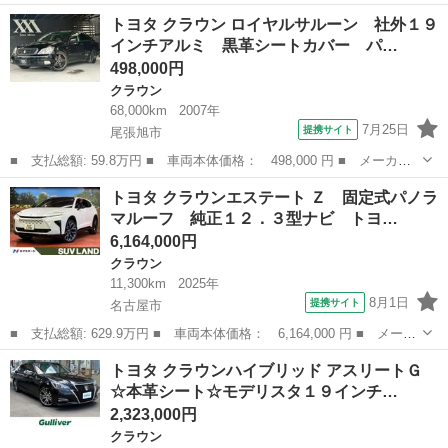
ー名： トヨタ ■ 車種名： クラウンハイブリッド ■ グレード
愛知
刈谷市
クラウン
トヨタ クラウン ロイヤルサルーン 社外１９
名： Ｓ Ｃパッケージ 純正ナビ 全周囲カメラ 衝突軽減装置
インチアルミ 黒革シートカバー パ…
レーダーク...
498,000円
クラウン
68,000km
2007年
7月25日
提携サイト
尾張旭市
■ 支払総額: 59.8万円 ■ 車両本体価格： 498,000 円 ■ メーカー
名： トヨタ ■ 車種名： クラウン ■ グレード名： ロイヤルサ
愛知
尾張旭市
クラウン
トヨタ クラウンエステート Ｚ 固定式パノラ
ルーン 社外１９インチアルミ 黒革シートカバー パワーシート
マルーフ 純正１２．３型ナビ トヨ…
メーカー純正...
6,164,000円
クラウン
11,300km
2025年
8月1日
提携サイト
名古屋市
■ 支払総額: 629.9万円 ■ 車両本体価格： 6,164,000 円 ■ メーカ
ー名： トヨタ ■ 車種名： クラウンエステート ■ グレード
愛知
名古屋市
クラウン
トヨタ クラウンハイブリッド アスリートＧ
名： Ｚ 固定式パノラマルーフ 純正１２．３型ナビ トヨタチー
☆本革シート☆モデリスタ１９インチ…
ムメイト セ...
2,323,000円
クラウン