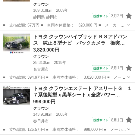
クラウン
169,318km
2009年
3月2日
提携サイト
静岡県 静岡市
■ 支払総額: 57万円 ■ 車両本体価格： 320,000 円 ■ メーカー
名： トヨタ ■ 車種名： クラウンマジェスタ ■ グレード名：
静岡
静岡市
クラウン
トヨタ クラウンハイブリッド ＲＳアドバン
Ａタイプ クリアランスソナー オートクルーズコントロール ナ
ス 純正８型ナビ バックカメラ 衝突…
ビ ＴＶ アルミホ...
3,820,000円
クラウン
28,310km
2019年
8月1日
提携サイト
名古屋市
■ 支払総額: 394.9万円 ■ 車両本体価格： 3,820,000 円 ■ メーカ
ー名： トヨタ ■ 車種名： クラウンハイブリッド ■ グレード
愛知
名古屋市
クラウン
トヨタ クラウンエステート アスリートＧ １
名： ＲＳアドバンス 純正８型ナビ バックカメラ 衝突軽減装
７系後期型ｘ黒革シートｘ全席パワー…
置 レーダー...
998,000円
クラウン
143,919km
2005年
8月1日
提携サイト
春日井市
■ 支払総額: 126.5万円 ■ 車両本体価格： 998,000 円 ■ メーカー