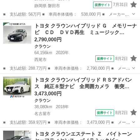
7月31日
提携サイト
静岡県 磐田市
■ 支払総額: 56万円 ■ 車両本体価格： 538,000 円 ■ メーカー
名： トヨタ ■ 車種名： クラウンエステート ■ グレード名：
静岡
磐田市
クラウン
トヨタ クラウンハイブリッド Ｇ メモリーナ
アスリートＧ ■ 排気量： 3000cc ■ ドア枚数： 5D ■ ミッショ
ビ ＣＤ ＤＶＤ再生 ミュージック…
ン...
2,790,000円
クラウン
64,156km
2020年
8月2日
提携サイト
西尾市
■ 支払総額: 288.7万円 ■ 車両本体価格： 2,790,000 円 ■ メーカ
ー名： トヨタ ■ 車種名： クラウンハイブリッド ■ グレード
愛知
西尾市
クラウン
トヨタ クラウンハイブリッド ＲＳアドバン
名： Ｇ メモリーナビ ＣＤ ＤＶＤ再生 ミュージックプレイヤ
ス 純正８型ナビ 全周囲カメラ 衝突…
ー接続可 ...
3,473,000円
クラウン
38,080km
2018年
8月2日
提携サイト
名古屋市
■ 支払総額: 359.9万円 ■ 車両本体価格： 3,473,000 円 ■ メーカ
ー名： トヨタ ■ 車種名： クラウンハイブリッド ■ グレード
愛知
名古屋市
クラウン
トヨタ クラウンエステート Ｚ バイトーン
名： ＲＳアドバンス 純正８型ナビ 全周囲カメラ 衝突軽減装