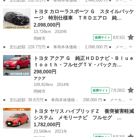
■ 支払総額: 152.8万円 ■ 車両本体価格： 1,440,000 円 ■ メーカ
ー名： トヨタ ■ 車種名： タンク ■ グレード名： カスタムＧ
愛知
岡崎市
トヨタ
トヨタ カローラスポーツ Ｇ スタイルパッケ
－Ｔ １オーナー車 両自動ドア Ｂカメラ スマキー オートクル
ージ 特別仕様車 ＴＲＤエアロ 純…
ーズ ナ...
2,098,000円
13,726km
2020年
8月3日
提携サイト
岡崎市
■ 支払総額: 229.7万円 ■ 車両本体価格： 2,098,000 円 ■ メーカ
ー名： トヨタ ■ 車種名： カローラスポーツ ■ グレード名：
愛知
岡崎市
トヨタ
トヨタ アクア Ｇ 純正ＨＤＤナビ・Ｂｌｕｅ
Ｇ スタイルパッケージ 特別仕様車 ＴＲＤエアロ 純正ディスプ
ｔｏｏｔｈ・フルセグＴＶ・バックカ…
レイＡＤ...
298,000円
アクア
109,824km
2014年
7月28日
提携サイト
岡崎市
■ 支払総額: 39.8万円 ■ 車両本体価格： 298,000 円 ■ メーカー
名： トヨタ ■ 車種名： アクア ■ グレード名： Ｇ 純正ＨＤ
愛知
岡崎市
アクア
トヨタ ヤリス ハイブリッドＺ 衝突被害軽減
Ｄナビ・Ｂｌｕｅｔｏｏｔｈ・フルセグＴＶ・バックカメラ・スマー
システム メモリーナビ フルセグ …
トキー・オー...
1,782,000円
23,569km
2021年
8月3日