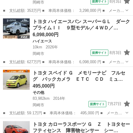
8月3日
提携サイト
岡崎市
■ 支払総額: 353万円 ■ 車両本体価格： 3,298,000 円 ■ メーカー
名： トヨタ ■ 車種名： ハイエースワゴン ■ グレード名： Ｇ
愛知
岡崎市
ハイエース
トヨタ ハイエースバン スーパーＧＬ ダーク
Ｌ １６インチアルミ／フロントエアロ／カロッツェリア後席モニタ
プライムＩＩ ９型モデル／４ＷＤ／…
ー／カロッ...
6,098,000円
ハイエース
10km
2026年
8月3日
提携サイト
岡崎市
■ 支払総額: 627万円 ■ 車両本体価格： 6,098,000 円 ■ メーカー
名： トヨタ ■ 車種名： ハイエースバン ■ グレード名： スー
愛知
岡崎市
ハイエース
トヨタ スペイド Ｇ メモリーナビ フルセ
パーＧＬ ダークプライムＩＩ ９型モデル／４ＷＤ／寒冷地仕様／
グ バックカメラ ＥＴＣ ＣＤ ミュ…
１６インチ...
495,000円
その他
83,982km
2014年
7月27日
提携サイト
岡崎市
■ 支払総額: 59.1万円 ■ 車両本体価格： 495,000 円 ■ メーカー
名： トヨタ ■ 車種名： スペイド ■ グレード名： Ｇ メモリ
愛知
岡崎市
その他
トヨタ カローラスポーツ Ｇ Ｚ トヨタセー
ーナビ フルセグ バックカメラ ＥＴＣ ＣＤ ミュージックプレ
フティセンス 障害物センサー シー…
イヤー接続可...