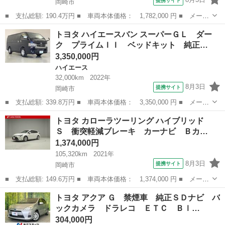
提携サイト
岡崎市
■ 支払総額: 190.4万円 ■ 車両本体価格： 1,782,000 円 ■ メーカ
ー名： トヨタ ■ 車種名： ヤリス ■ グレード名： ハイブリッ
愛知
岡崎市
トヨタ
トヨタ ハイエースバン スーパーＧＬ ダー
ドＺ 衝突被害軽減システム メモリーナビ フルセグ バックカメ
ク プライムＩＩ ベッドキット 純正…
ラ ＥＴ...
3,350,000円
ハイエース
32,000km
2022年
8月3日
提携サイト
岡崎市
■ 支払総額: 339.8万円 ■ 車両本体価格： 3,350,000 円 ■ メーカ
ー名： トヨタ ■ 車種名： ハイエースバン ■ グレード名： ス
愛知
岡崎市
ハイエース
トヨタ カローラツーリング ハイブリッド
ーパーＧＬ ダーク プライムＩＩ ベッドキット 純正ナビＴＶ
Ｓ 衝突軽減ブレーキ カーナビ Ｂカ…
スマート...
1,374,000円
105,320km
2021年
8月3日
提携サイト
岡崎市
■ 支払総額: 149.6万円 ■ 車両本体価格： 1,374,000 円 ■ メーカ
ー名： トヨタ ■ 車種名： カローラツーリング ■ グレード
愛知
岡崎市
トヨタ
トヨタ アクア Ｇ 禁煙車 純正ＳＤナビ バ
名： ハイブリッド Ｓ 衝突軽減ブレーキ カーナビ Ｂカメ 横
ックカメラ ドラレコ ＥＴＣ Ｂｌ…
滑防止 アル...
304,000円