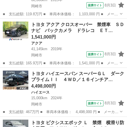
8月3日
提携サイト
岡崎市
■ 支払総額: 119.8万円 ■ 車両本体価格： 1,103,000 円 ■ メーカ
ー名： トヨタ ■ 車種名： ヴィッツ ■ グレード名： ＲＳ
愛知
岡崎市
ヴィッツ
トヨタ アクア クロスオーバー 禁煙車 ＳＤ
Ｇ’ｓ スマートパッケージ ＥＮＫＥＩアルミ アルパインナビ Ｅ
ナビ バックカメラ ドラレコ ＥＴ…
ＴＣ Ｇ...
1,541,000円
アクア
41,145km
2019年
8月3日
提携サイト
岡崎市
■ 支払総額: 165.9万円 ■ 車両本体価格： 1,541,000 円 ■ メーカ
ー名： トヨタ ■ 車種名： アクア ■ グレード名： クロスオー
愛知
岡崎市
アクア
トヨタ ハイエースバン スーパーＧＬ ダーク
バー 禁煙車 ＳＤナビ バックカメラ ドラレコ ＥＴＣ Ｂｌｕ
プライムＩＩ ４ＷＤ／１６インチア…
ｅｔｏｏ...
4,498,000円
ハイエース
15,000km
2024年
8月3日
提携サイト
岡崎市
■ 支払総額: 467万円 ■ 車両本体価格： 4,498,000 円 ■ メーカー
名： トヨタ ■ 車種名： ハイエースバン ■ グレード名： スー
愛知
岡崎市
ハイエース
トヨタ ピクシスエポック Ｌ 禁煙 横滑り防
パーＧＬ ダークプライムＩＩ ４ＷＤ／１６インチアルミ／ベッド