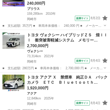
240,000円
プリウス
159,285km
2010年
8月2日
提携サイト
岡崎市
■ 支払総額: 35万円 ■ 車両本体価格： 240,000 円 ■ メーカー
名： トヨタ ■ 車種名： プリウス ■ グレード名： Ｓ カロッ
愛知
岡崎市
プリウス
トヨタ ヴォクシー ハイブリッドＺＳ 煌ＩＩ
ツェリアＨＤＤナビ★フルセグＴＶ走行中視聴可能★バックカメラ★
Ｉ 衝突被害軽減システム メモリー…
ビルトインＥＴＣ...
2,700,000円
ヴォクシー
73,314km
2021年
8月4日
提携サイト
岡崎市
■ 支払総額: 280万円 ■ 車両本体価格： 2,700,000 円 ■ メーカー
名： トヨタ ■ 車種名： ヴォクシー ■ グレード名： ハイブリ
愛知
岡崎市
ヴォクシー
トヨタ アクア Ｘ 禁煙車 純正ＤＡ バック
ッドＺＳ 煌ＩＩＩ 衝突被害軽減システム メモリーナビ フルセ
カメラ ＥＴＣ Ｂｌｕｅｔｏｏｔｈ…
グ バック...
1,920,000円
アクア
12,849km
2025年
8月4日
提携サイト
岡崎市