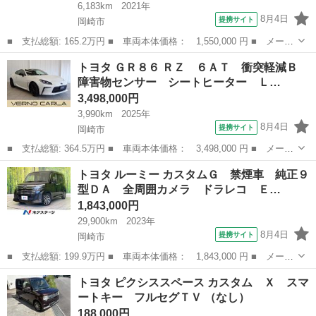
6,183km
2021年
8月4日
提携サイト
岡崎市
■ 支払総額: 165.2万円 ■ 車両本体価格： 1,550,000 円 ■ メーカ
ー名： トヨタ ■ 車種名： ヤリス ■ グレード名： Ｇ アダプ
愛知
岡崎市
トヨタ
トヨタ ＧＲ８６ ＲＺ ６ＡＴ 衝突軽減Ｂ
ティブクルコン レーンキープＡ 衝突被害軽減 ブルートゥース
障害物センサー シートヒーター Ｌ…
電動格納...
3,498,000円
3,990km
2025年
8月4日
提携サイト
岡崎市
■ 支払総額: 364.5万円 ■ 車両本体価格： 3,498,000 円 ■ メーカ
ー名： トヨタ ■ 車種名： ＧＲ８６ ■ グレード名： ＲＺ ６
愛知
岡崎市
トヨタ
トヨタ ルーミー カスタムＧ 禁煙車 純正９
ＡＴ 衝突軽減Ｂ 障害物センサー シートヒーター ＬＥＤライ
型ＤＡ 全周囲カメラ ドラレコ Ｅ…
ト スマー...
1,843,000円
29,900km
2023年
8月4日
提携サイト
岡崎市
■ 支払総額: 199.9万円 ■ 車両本体価格： 1,843,000 円 ■ メーカ
ー名： トヨタ ■ 車種名： ルーミー ■ グレード名： カスタム
愛知
岡崎市
トヨタ
トヨタ ピクシススペース カスタム Ｘ スマ
Ｇ 禁煙車 純正９型ＤＡ 全周囲カメラ ドラレコ ＥＴＣ２．
ートキー フルセグＴＶ （なし）
０ Ｂｌｕ...
188,000円