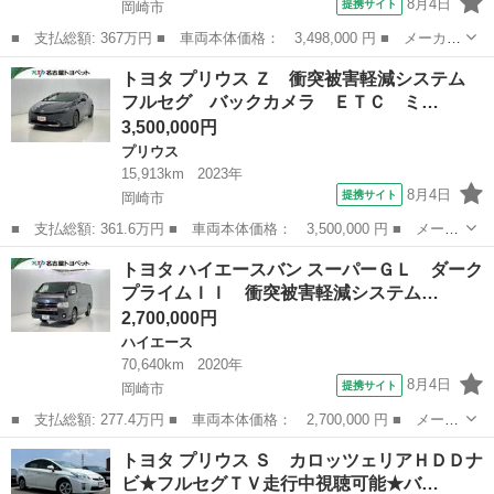
8月4日
提携サイト
岡崎市
■ 支払総額: 367万円 ■ 車両本体価格： 3,498,000 円 ■ メーカー
名： トヨタ ■ 車種名： ハイエースバン ■ グレード名： ロン
愛知
岡崎市
ハイエース
トヨタ プリウス Ｚ 衝突被害軽減システム
グワイドスーパーＧＬ ローダウン／１７インチアルミ／ベッドキッ
フルセグ バックカメラ ＥＴＣ ミ…
ト／シート...
3,500,000円
プリウス
15,913km
2023年
8月4日
提携サイト
岡崎市
■ 支払総額: 361.6万円 ■ 車両本体価格： 3,500,000 円 ■ メーカ
ー名： トヨタ ■ 車種名： プリウス ■ グレード名： Ｚ 衝突
愛知
岡崎市
プリウス
トヨタ ハイエースバン スーパーＧＬ ダーク
被害軽減システム フルセグ バックカメラ ＥＴＣ ミュージック
プライムＩＩ 衝突被害軽減システム…
プレイヤ...
2,700,000円
ハイエース
70,640km
2020年
8月4日
提携サイト
岡崎市
■ 支払総額: 277.4万円 ■ 車両本体価格： 2,700,000 円 ■ メーカ
ー名： トヨタ ■ 車種名： ハイエースバン ■ グレード名： ス
愛知
岡崎市
ハイエース
トヨタ プリウス Ｓ カロッツェリアＨＤＤナ
ーパーＧＬ ダークプライムＩＩ 衝突被害軽減システム メモリー
ビ★フルセグＴＶ走行中視聴可能★バ…
ナビ フ...