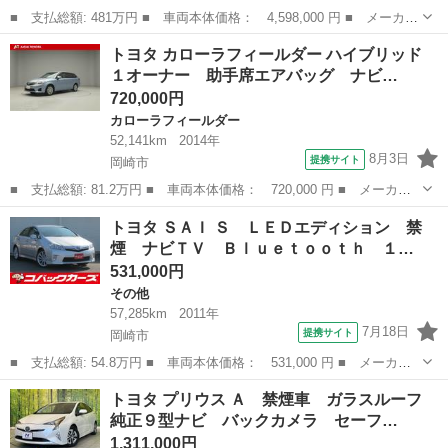
■ 支払総額: 481万円 ■ 車両本体価格： 4,598,000 円 ■ メーカー
名： トヨタ ■ 車種名： ハイエースワゴン ■ グレード名： Ｇ
愛知
岡崎市
ハイエース
トヨタ カローラフィールダー ハイブリッド
Ｌ ４列１０人乗り／４ＷＤ／寒冷地仕様／９型モデル／１７インチ
１オーナー 助手席エアバッグ ナビ…
アルミ／デ...
720,000円
カローラフィールダー
52,141km
2014年
8月3日
提携サイト
岡崎市
■ 支払総額: 81.2万円 ■ 車両本体価格： 720,000 円 ■ メーカー
名： トヨタ ■ 車種名： カローラフィールダー ■ グレード
愛知
岡崎市
カローラフィールダー
トヨタ ＳＡＩ Ｓ ＬＥＤエディション 禁
名： ハイブリッド １オーナー 助手席エアバッグ ナビＴＶ 横
煙 ナビＴＶ Ｂｌｕｅｔｏｏｔｈ １…
滑り防止装置 エ...
531,000円
その他
57,285km
2011年
7月18日
提携サイト
岡崎市
■ 支払総額: 54.8万円 ■ 車両本体価格： 531,000 円 ■ メーカー
名： トヨタ ■ 車種名： ＳＡＩ ■ グレード名： Ｓ ＬＥＤエ
愛知
岡崎市
その他
トヨタ プリウス Ａ 禁煙車 ガラスルーフ
ディション 禁煙 ナビＴＶ Ｂｌｕｅｔｏｏｔｈ １オーナー Ｌ
純正９型ナビ バックカメラ セーフ…
ＥＤ バック...
1,311,000円