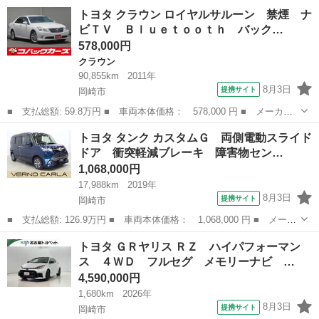
名： トヨタ ■ 車種名： レジアスエースバン ■ グレード名：
愛知
岡崎市
その他
トヨタ クラウン ロイヤルサルーン 禁煙 ナ
スーパーＧＬ ダークプライムＩＩ ローダウン／１７インチアルミ
ビＴＶ Ｂｌｕｅｔｏｏｔｈ バック…
／モデリス...
578,000円
クラウン
90,855km
2011年
8月3日
提携サイト
岡崎市
■ 支払総額: 59.8万円 ■ 車両本体価格： 578,000 円 ■ メーカー
名： トヨタ ■ 車種名： クラウン ■ グレード名： ロイヤルサ
愛知
岡崎市
クラウン
トヨタ タンク カスタムＧ 両側電動スライド
ルーン 禁煙 ナビＴＶ Ｂｌｕｅｔｏｏｔｈ バックカメラ ＨＩ
ドア 衝突軽減ブレーキ 障害物セン…
Ｄ ＥＴＣ ...
1,068,000円
17,988km
2019年
8月3日
提携サイト
岡崎市
■ 支払総額: 126.9万円 ■ 車両本体価格： 1,068,000 円 ■ メーカ
ー名： トヨタ ■ 車種名： タンク ■ グレード名： カスタム
愛知
岡崎市
トヨタ
トヨタ ＧＲヤリス ＲＺ ハイパフォーマン
Ｇ 両側電動スライドドア 衝突軽減ブレーキ 障害物センサー シ
ス ４ＷＤ フルセグ メモリーナビ …
ートヒータ...
4,590,000円
1,680km
2026年
8月3日
提携サイト
岡崎市