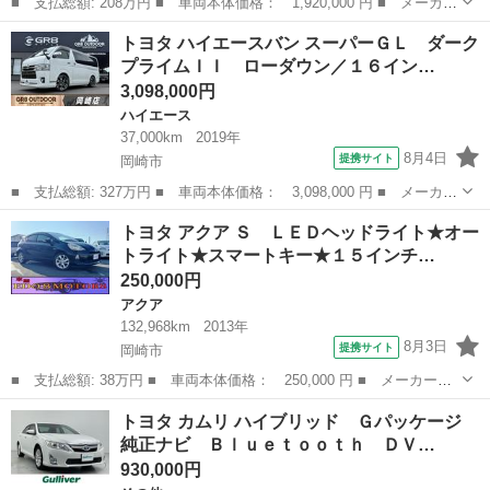
■ 支払総額: 208万円 ■ 車両本体価格： 1,920,000 円 ■ メーカー
名： トヨタ ■ 車種名： アクア ■ グレード名： Ｘ 禁煙車
愛知
岡崎市
アクア
トヨタ ハイエースバン スーパーＧＬ ダーク
純正ＤＡ バックカメラ ＥＴＣ Ｂｌｕｅｔｏｏｔｈ再生 レーダ
プライムＩＩ ローダウン／１６イン…
ークルーズ...
3,098,000円
ハイエース
37,000km
2019年
8月4日
提携サイト
岡崎市
■ 支払総額: 327万円 ■ 車両本体価格： 3,098,000 円 ■ メーカー
名： トヨタ ■ 車種名： ハイエースバン ■ グレード名： スー
愛知
岡崎市
ハイエース
トヨタ アクア Ｓ ＬＥＤヘッドライト★オー
パーＧＬ ダークプライムＩＩ ローダウン／１６インチアルミ／フ
トライト★スマートキー★１５インチ…
ロントエア...
250,000円
アクア
132,968km
2013年
8月3日
提携サイト
岡崎市
■ 支払総額: 38万円 ■ 車両本体価格： 250,000 円 ■ メーカー
名： トヨタ ■ 車種名： アクア ■ グレード名： Ｓ ＬＥＤヘ
愛知
岡崎市
アクア
トヨタ カムリ ハイブリッド Ｇパッケージ
ッドライト★オートライト★スマートキー★１５インチ純正アルミ★
純正ナビ Ｂｌｕｅｔｏｏｔｈ ＤＶ…
リヤスポイラー★...
930,000円