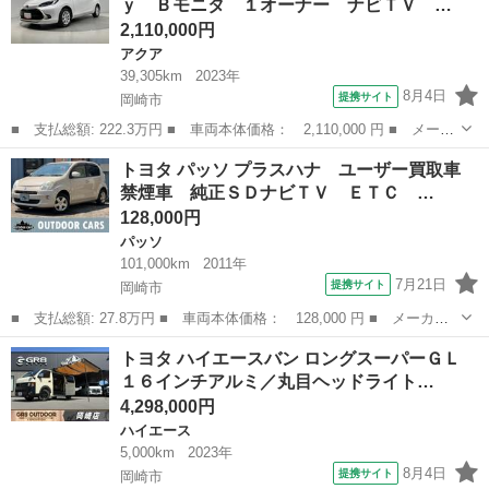
ｙ Ｂモニタ １オーナー ナビＴＶ …
ンサー ...
2,110,000円
アクア
39,305km
2023年
8月4日
提携サイト
岡崎市
■ 支払総額: 222.3万円 ■ 車両本体価格： 2,110,000 円 ■ メーカ
ー名： トヨタ ■ 車種名： アクア ■ グレード名： Ｚ 衝突回
愛知
岡崎市
アクア
トヨタ パッソ プラスハナ ユーザー買取車
避 スマートＫｅｙ Ｂモニタ １オーナー ナビＴＶ Ｗエアバッ
禁煙車 純正ＳＤナビＴＶ ＥＴＣ …
グ ＬＥ...
128,000円
パッソ
101,000km
2011年
7月21日
提携サイト
岡崎市
■ 支払総額: 27.8万円 ■ 車両本体価格： 128,000 円 ■ メーカー
名： トヨタ ■ 車種名： パッソ ■ グレード名： プラスハナ
愛知
岡崎市
パッソ
トヨタ ハイエースバン ロングスーパーＧＬ
ユーザー買取車 禁煙車 純正ＳＤナビＴＶ ＥＴＣ スマートキ
１６インチアルミ／丸目ヘッドライト…
ー ＣＤ・ＤＶ...
4,298,000円
ハイエース
5,000km
2023年
8月4日
提携サイト
岡崎市