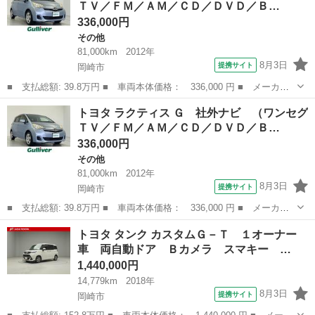
ＴＶ／ＦＭ／ＡＭ／ＣＤ／ＤＶＤ／Ｂ…
ＥＤライ...
336,000円
その他
81,000km
2012年
8月3日
提携サイト
岡崎市
■ 支払総額: 39.8万円 ■ 車両本体価格： 336,000 円 ■ メーカー
名： トヨタ ■ 車種名： ラクティス ■ グレード名： Ｇ 社外
愛知
岡崎市
その他
トヨタ ラクティス Ｇ 社外ナビ （ワンセグ
ナビ （ワンセグＴＶ／ＦＭ／ＡＭ／ＣＤ／ＤＶＤ／Ｂｌｕｅｔｏｏ
ＴＶ／ＦＭ／ＡＭ／ＣＤ／ＤＶＤ／Ｂ…
ｔｈ） バッ...
336,000円
その他
81,000km
2012年
8月3日
提携サイト
岡崎市
■ 支払総額: 39.8万円 ■ 車両本体価格： 336,000 円 ■ メーカー
名： トヨタ ■ 車種名： ラクティス ■ グレード名： Ｇ 社外
愛知
岡崎市
その他
トヨタ タンク カスタムＧ－Ｔ １オーナー
ナビ （ワンセグＴＶ／ＦＭ／ＡＭ／ＣＤ／ＤＶＤ／Ｂｌｕｅｔｏｏ
車 両自動ドア Ｂカメラ スマキー …
ｔｈ） バッ...
1,440,000円
14,779km
2018年
8月3日
提携サイト
岡崎市