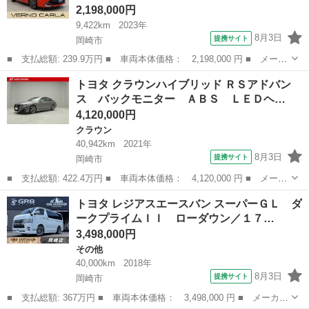
2,198,000円
9,422km
2023年
8月3日
提携サイト
岡崎市
■ 支払総額: 239.9万円 ■ 車両本体価格： 2,198,000 円 ■ メーカ
ー名： トヨタ ■ 車種名： カローラスポーツ ■ グレード名：
愛知
岡崎市
トヨタ
トヨタ クラウンハイブリッド ＲＳアドバン
Ｇ Ｚ トヨタセーフティセンス 障害物センサー シートヒータ
ス バックモニター ＡＢＳ ＬＥＤヘ…
ー ＬＥＤ...
4,120,000円
クラウン
40,942km
2021年
8月3日
提携サイト
岡崎市
■ 支払総額: 422.4万円 ■ 車両本体価格： 4,120,000 円 ■ メーカ
ー名： トヨタ ■ 車種名： クラウンハイブリッド ■ グレード
愛知
岡崎市
クラウン
トヨタ レジアスエースバン スーパーＧＬ ダ
名： ＲＳアドバンス バックモニター ＡＢＳ ＬＥＤヘッドライ
ークプライムＩＩ ローダウン／１７…
ト Ｗエア...
3,498,000円
その他
40,000km
2018年
8月3日
提携サイト
岡崎市
■ 支払総額: 367万円 ■ 車両本体価格： 3,498,000 円 ■ メーカー