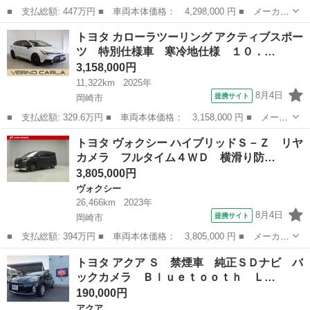
■ 支払総額: 447万円 ■ 車両本体価格： 4,298,000 円 ■ メーカー
名： トヨタ ■ 車種名： ハイエースバン ■ グレード名： ロン
愛知
岡崎市
ハイエース
トヨタ カローラツーリング アクティブスポー
グスーパーＧＬ １６インチアルミ／丸目ヘッドライト／ＢＯＸベッ
ツ 特別仕様車 寒冷地仕様 １０．…
ドキット／...
3,158,000円
11,322km
2025年
8月4日
提携サイト
岡崎市
■ 支払総額: 329.6万円 ■ 車両本体価格： 3,158,000 円 ■ メーカ
ー名： トヨタ ■ 車種名： カローラツーリング ■ グレード
愛知
岡崎市
トヨタ
トヨタ ヴォクシー ハイブリッドＳ－Ｚ リヤ
名： アクティブスポーツ 特別仕様車 寒冷地仕様 １０．５型純
カメラ フルタイム４ＷＤ 横滑り防…
正ＤＡ トヨ...
3,805,000円
ヴォクシー
26,466km
2023年
8月4日
提携サイト
岡崎市
■ 支払総額: 394万円 ■ 車両本体価格： 3,805,000 円 ■ メーカー
名： トヨタ ■ 車種名： ヴォクシー ■ グレード名： ハイブリ
愛知
岡崎市
ヴォクシー
トヨタ アクア Ｓ 禁煙車 純正ＳＤナビ バ
ッドＳ－Ｚ リヤカメラ フルタイム４ＷＤ 横滑り防止機能 １０
ックカメラ Ｂｌｕｅｔｏｏｔｈ Ｌ…
０Ｖ ＤＶ...
190,000円
アクア