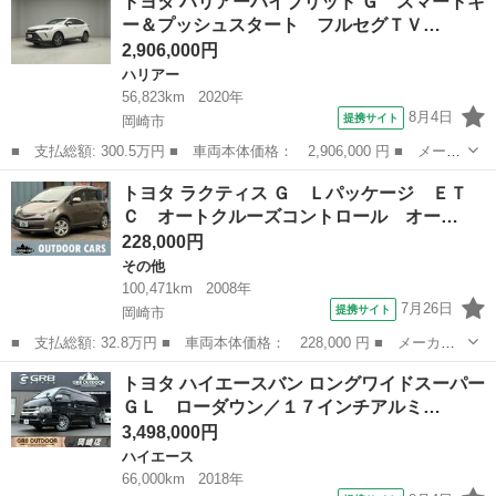
トヨタ ハリアーハイブリッド Ｇ スマートキ
ランドキャビン 新車未登録／４列１０人乗り／４ＷＤ／寒冷地仕様
ー＆プッシュスタート フルセグＴＶ…
／パノラミ...
2,906,000円
ハリアー
56,823km
2020年
8月4日
提携サイト
岡崎市
■ 支払総額: 300.5万円 ■ 車両本体価格： 2,906,000 円 ■ メーカ
ー名： トヨタ ■ 車種名： ハリアーハイブリッド ■ グレード
愛知
岡崎市
ハリアー
トヨタ ラクティス Ｇ Ｌパッケージ ＥＴ
名： Ｇ スマートキー＆プッシュスタート フルセグＴＶ ＡＵ
Ｃ オートクルーズコントロール オー…
Ｘ ＬＥＤラ...
228,000円
その他
100,471km
2008年
7月26日
提携サイト
岡崎市
■ 支払総額: 32.8万円 ■ 車両本体価格： 228,000 円 ■ メーカー
名： トヨタ ■ 車種名： ラクティス ■ グレード名： Ｇ Ｌパ
愛知
岡崎市
その他
トヨタ ハイエースバン ロングワイドスーパー
ッケージ ＥＴＣ オートクルーズコントロール オートライト ス
ＧＬ ローダウン／１７インチアルミ…
マートキー ...
3,498,000円
ハイエース
66,000km
2018年