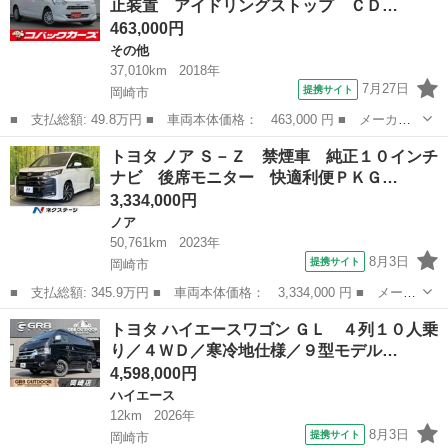
止装置 アイドリングストップ ＣＤ…
キット／床...
463,000円
その他
37,010km
2018年
7月27日
提携サイト
岡崎市
■ 支払総額: 49.8万円 ■ 車両本体価格： 463,000 円 ■ メーカー
名： トヨタ ■ 車種名： ピクシスエポック ■ グレード名：
愛知
岡崎市
その他
トヨタ ノア Ｓ－Ｚ 禁煙車 純正１０インチ
Ｌ 禁煙 横滑り防止装置 アイドリングストップ ＣＤ キーレス
ナビ 後席モニター 快適利便ＰＫＧ…
エントリーシス...
3,334,000円
ノア
50,761km
2023年
8月3日
提携サイト
岡崎市
■ 支払総額: 345.9万円 ■ 車両本体価格： 3,334,000 円 ■ メーカ
ー名： トヨタ ■ 車種名： ノア ■ グレード名： Ｓ－Ｚ 禁煙
愛知
岡崎市
ノア
トヨタ ハイエースワゴン ＧＬ ４列１０人乗
車 純正１０インチナビ 後席モニター 快適利便ＰＫＧ ドライバ
り／４ＷＤ／寒冷地仕様／９型モデル…
ーモニタ...
4,598,000円
ハイエース
12km
2026年
8月3日
提携サイト
岡崎市