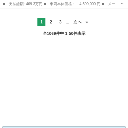
■ 支払総額: 469.3万円 ■ 車両本体価格： 4,590,000 円 ■ メーカ
ー名： トヨタ ■ 車種名： ＧＲヤリス ■ グレード名： ＲＺ
愛知
岡崎市
トヨタ
ハイパフォーマンス ４ＷＤ フルセグ メモリーナビ ミュージッ
クプレイ...
1
2
3
...
次へ
全1069件中 1-50件表示