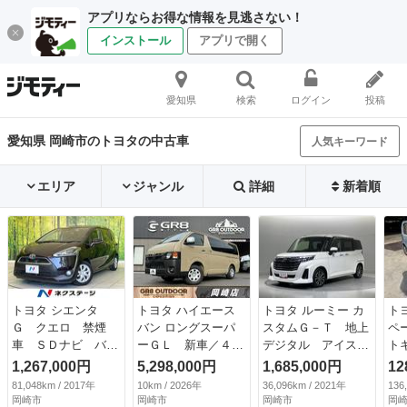
アプリならお得な情報を見逃さない！
インストール
アプリで開く
愛知県
検索
ログイン
投稿
愛知県 岡崎市のトヨタの中古車
人気キーワード
エリア
ジャンル
詳細
新着順
トヨタ シエンタ
トヨタ ハイエース
トヨタ ルーミー カ
ト
Ｇ クエロ 禁煙
バン ロングスーパ
スタムＧ－Ｔ 地上
ペ
車 ＳＤナビ バッ
ーＧＬ 新車／４Ｗ
デジタル アイス
ト
クカメラ ドラレ
Ｄ／９型／丸目ヘッ
ト バックビューモ
1,267,000円
5,298,000円
1,685,000円
12
コ ＥＴＣ Ｂｌｕ
ドライト／グリルマ
ニター １オーナ
81,048km / 2017年
10km / 2026年
36,096km / 2021年
136
ｅｔｏｏｔｈ再生
ーカー／ベッドキッ
ー フルフラット
岡崎市
岡崎市
岡崎市
岡