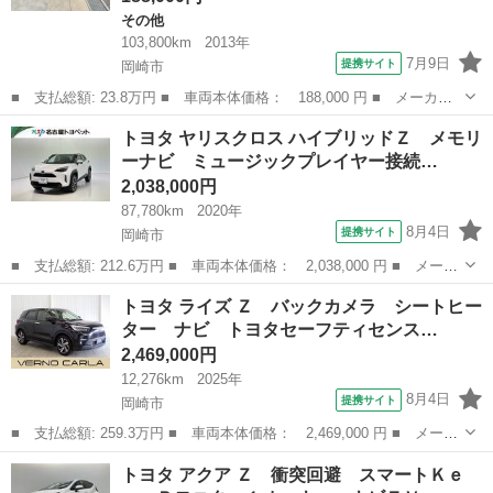
その他
103,800km
2013年
7月9日
提携サイト
岡崎市
■ 支払総額: 23.8万円 ■ 車両本体価格： 188,000 円 ■ メーカー
名： トヨタ ■ 車種名： ピクシススペース ■ グレード名： カ
愛知
岡崎市
その他
トヨタ ヤリスクロス ハイブリッドＺ メモリ
スタム Ｘ スマートキー フルセグＴＶ ■ 排気量： 660cc ■ ド
ーナビ ミュージックプレイヤー接続…
ア...
2,038,000円
87,780km
2020年
8月4日
提携サイト
岡崎市
■ 支払総額: 212.6万円 ■ 車両本体価格： 2,038,000 円 ■ メーカ
ー名： トヨタ ■ 車種名： ヤリスクロス ■ グレード名： ハイ
愛知
岡崎市
トヨタ
トヨタ ライズ Ｚ バックカメラ シートヒー
ブリッドＺ メモリーナビ ミュージックプレイヤー接続可 バック
ター ナビ トヨタセーフティセンス…
カメラ ...
2,469,000円
12,276km
2025年
8月4日
提携サイト
岡崎市
■ 支払総額: 259.3万円 ■ 車両本体価格： 2,469,000 円 ■ メーカ
ー名： トヨタ ■ 車種名： ライズ ■ グレード名： Ｚ バック
愛知
岡崎市
トヨタ
トヨタ アクア Ｚ 衝突回避 スマートＫｅ
カメラ シートヒーター ナビ トヨタセーフティセンス 障害物セ