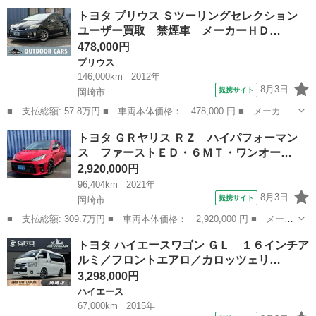
ー名： トヨタ ■ 車種名： アクア ■ グレード名： Ｓスタイル
愛知
岡崎市
アクア
トヨタ プリウス Ｓツーリングセレクション
ブラック 衝突被害軽減システム メモリーナビ フルセグ バック
ユーザー買取 禁煙車 メーカーＨＤ…
カメラ ...
478,000円
プリウス
146,000km
2012年
8月3日
提携サイト
岡崎市
■ 支払総額: 57.8万円 ■ 車両本体価格： 478,000 円 ■ メーカー
名： トヨタ ■ 車種名： プリウス ■ グレード名： Ｓツーリン
愛知
岡崎市
プリウス
トヨタ ＧＲヤリス ＲＺ ハイパフォーマン
グセレクション ユーザー買取 禁煙車 メーカーＨＤＤナビ バッ
ス ファーストＥＤ・６ＭＴ・ワンオー…
クカメラ モ...
2,920,000円
96,404km
2021年
8月3日
提携サイト
岡崎市
■ 支払総額: 309.7万円 ■ 車両本体価格： 2,920,000 円 ■ メーカ
ー名： トヨタ ■ 車種名： ＧＲヤリス ■ グレード名： ＲＺ
愛知
岡崎市
トヨタ
トヨタ ハイエースワゴン ＧＬ １６インチア
ハイパフォーマンス ファーストＥＤ・６ＭＴ・ワンオーナー・純正
ルミ／フロントエアロ／カロッツェリ…
ナビ・地...
3,298,000円
ハイエース
67,000km
2015年