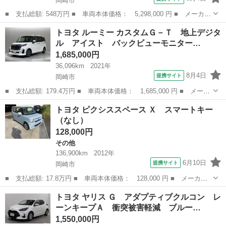
岡崎市
■ 支払総額: 548万円 ■ 車両本体価格： 5,298,000 円 ■ メーカー
名： トヨタ ■ 車種名： ハイエースバン ■ グレード名： ロン
愛知
岡崎市
ハイエース
トヨタ ルーミー カスタムＧ－Ｔ 地上デジタ
グスーパーＧＬ 新車／４ＷＤ／９型／丸目ヘッドライト／グリルマ
ル アイスト バックビューモニター…
ーカー／ベ...
1,685,000円
36,096km
2021年
8月4日
提携サイト
岡崎市
■ 支払総額: 179.4万円 ■ 車両本体価格： 1,685,000 円 ■ メーカ
ー名： トヨタ ■ 車種名： ルーミー ■ グレード名： カスタム
愛知
岡崎市
トヨタ
トヨタ ピクシススペース Ｘ スマートキー
Ｇ－Ｔ 地上デジタル アイスト バックビューモニター １オーナ
（なし）
ー フル...
128,000円
その他
136,900km
2012年
6月10日
提携サイト
岡崎市
■ 支払総額: 17.8万円 ■ 車両本体価格： 128,000 円 ■ メーカー
名： トヨタ ■ 車種名： ピクシススペース ■ グレード名：
愛知
岡崎市
その他
トヨタ ヤリス Ｇ アダプティブクルコン レ
Ｘ スマートキー ■ 排気量： 660cc ■ ドア枚数： 5D ■ ミッ
ーンキープＡ 衝突被害軽減 ブルー…
シ...
1,550,000円