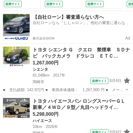
両側電動スライドド
ト／電動スライドド
ＬＥＤライト クル
提携サイト
提携サイト
提携サイト
提
ア セーフティセン
ア／デジタルインナ
コン アルミホイー
ス オートハイビー
ーミラー／シートヒ
ル 助手席エアバッ
【自社ローン】審査通らない方へ
ム 車線逸脱警報
ーター／寒冷地／レ
ク 横滑り防止機
自社ローンなら「じしゃロン」。他社の審査に通らなか
ステアリングスイッ
ーダークルーズコン
能 スマートキー
った方も
チ オートエアコン
トロール／キャンピ
キーフリーシステ
（車検整備付）
ングカー／車中泊
ム ＥＴＣ付 エア
Ad
株式会社IDOM
（新車未登録）
バッグ （車検整備
付）
トヨタ シエンタ Ｇ クエロ 禁煙車 ＳＤナ
ビ バックカメラ ドラレコ ＥＴＣ…
1,267,000円
シエンタ
81,048km
2017年
8月4日
提携サイト
岡崎市
■ 支払総額: 142.9万円 ■ 車両本体価格： 1,267,000 円 ■ メーカ
ー名： トヨタ ■ 車種名： シエンタ ■ グレード名： Ｇ クエ
愛知
岡崎市
シエンタ
トヨタ ハイエースバン ロングスーパーＧＬ
ロ 禁煙車 ＳＤナビ バックカメラ ドラレコ ＥＴＣ Ｂｌｕｅ
新車／４ＷＤ／９型／丸目ヘッドライ…
ｔｏｏｔ...
5,298,000円
ハイエース
10km
2026年
8月4日
提携サイト