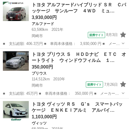
愛知
岡崎市
ハリアー
トヨタ アルファードハイブリッド ＳＲ Ｃパ
セーフティセンス 障害物センサー ＬＥＤヘッドライト スマート
ッケージ サンルーフ ４ＷＤ ミュ…
キー 純正...
3,930,000円
アルファード
63,590km
2021年
8月3日
提携サイト
岡崎市
■ 支払総額: 406.3万円 ■ 車両本体価格： 3,930,000 円 ■ メーカ
ー名： トヨタ ■ 車種名： アルファードハイブリッド ■ グレー
愛知
岡崎市
アルファード
トヨタ プリウス Ｓ ＨＤＤナビ ＥＴＣ オ
ド名： ＳＲ Ｃパッケージ サンルーフ ４ＷＤ ミュージックプ
ートライト ウィンドウフィルム １…
レイヤー...
350,000円
プリウス
114,512km
2010年
7月26日
提携サイト
岡崎市
■ 支払総額: 45万円 ■ 車両本体価格： 350,000 円 ■ メーカー
名： トヨタ ■ 車種名： プリウス ■ グレード名： Ｓ ＨＤＤ
愛知
岡崎市
プリウス
トヨタ ヴィッツ ＲＳ Ｇ’ｓ スマートパッ
ナビ ＥＴＣ オートライト ウィンドウフィルム １７インチアル
ケージ ＥＮＫＥＩアルミ アルパイ…
ミホイール ■ ...
1,103,000円
ヴィッツ
68,000km
2015年