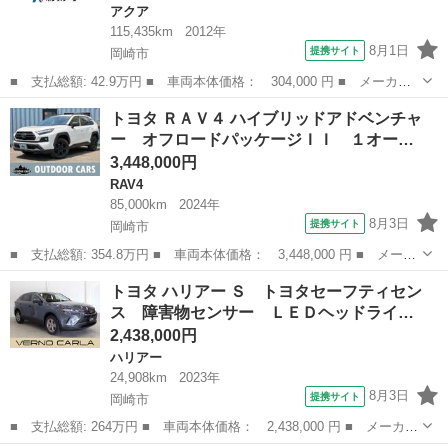
アクア
115,435km
2012年
8月1日
提携サイト
岡崎市
■ 支払総額: 42.9万円 ■ 車両本体価格： 304,000 円 ■ メーカー
名： トヨタ ■ 車種名： アクア ■ グレード名： Ｇ 禁煙車
愛知
岡崎市
アクア
トヨタ ＲＡＶ４ ハイブリッドアドベンチャ
純正ＳＤナビ バックカメラ ドラレコ ＥＴＣ Ｂｌｕｅｔｏｏｔ
ー オフロードパッケージＩＩ １オー…
ｈ再生 フル...
3,448,000円
RAV4
85,000km
2024年
8月3日
提携サイト
岡崎市
■ 支払総額: 354.8万円 ■ 車両本体価格： 3,448,000 円 ■ メーカ
ー名： トヨタ ■ 車種名： ＲＡＶ４ ■ グレード名： ハイブリ
愛知
岡崎市
RAV4
トヨタ ハリアー Ｓ トヨタセーフティセン
ッドアドベンチャー オフロードパッケージＩＩ １オーナー・ユー
ス 障害物センサー ＬＥＤヘッドライ…
ザー買取...
2,438,000円
ハリアー
24,908km
2023年
8月3日
提携サイト
岡崎市
■ 支払総額: 264万円 ■ 車両本体価格： 2,438,000 円 ■ メーカー
名： トヨタ ■ 車種名： ハリアー ■ グレード名： Ｓ トヨタ