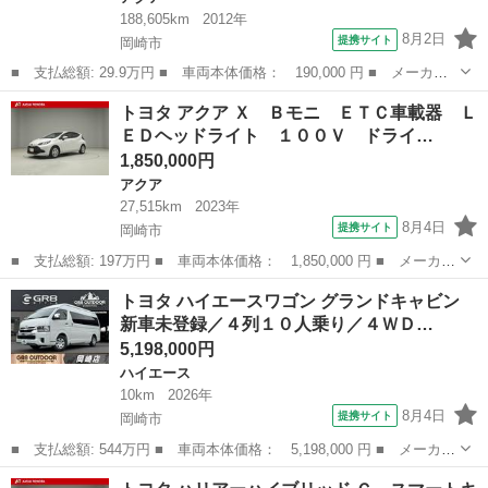
188,605km
2012年
8月2日
提携サイト
岡崎市
■ 支払総額: 29.9万円 ■ 車両本体価格： 190,000 円 ■ メーカー
名： トヨタ ■ 車種名： アクア ■ グレード名： Ｓ 禁煙車
愛知
岡崎市
アクア
トヨタ アクア Ｘ Ｂモニ ＥＴＣ車載器 Ｌ
純正ＳＤナビ バックカメラ Ｂｌｕｅｔｏｏｔｈ ＬＥＤヘッドラ
ＥＤヘッドライト １００Ｖ ドライ…
イト ＥＴＣ...
1,850,000円
アクア
27,515km
2023年
8月4日
提携サイト
岡崎市
■ 支払総額: 197万円 ■ 車両本体価格： 1,850,000 円 ■ メーカー
名： トヨタ ■ 車種名： アクア ■ グレード名： Ｘ Ｂモニ
愛知
岡崎市
アクア
トヨタ ハイエースワゴン グランドキャビン
ＥＴＣ車載器 ＬＥＤヘッドライト １００Ｖ ドライブレコーダ
新車未登録／４列１０人乗り／４ＷＤ…
ー イモビ ...
5,198,000円
ハイエース
10km
2026年
8月4日
提携サイト
岡崎市
■ 支払総額: 544万円 ■ 車両本体価格： 5,198,000 円 ■ メーカー
名： トヨタ ■ 車種名： ハイエースワゴン ■ グレード名： グ
愛知
岡崎市
ハイエース