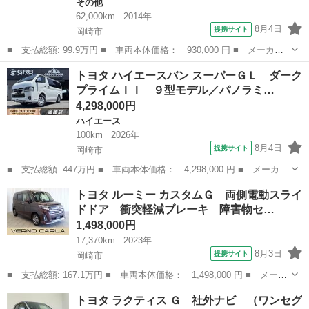
その他
62,000km
2014年
8月4日
提携サイト
岡崎市
■ 支払総額: 99.9万円 ■ 車両本体価格： 930,000 円 ■ メーカー
名： トヨタ ■ 車種名： カムリ ■ グレード名： ハイブリッ
愛知
岡崎市
その他
トヨタ ハイエースバン スーパーＧＬ ダーク
ド Ｇパッケージ 純正ナビ Ｂｌｕｅｔｏｏｔｈ ＤＶＤ再生 フ
プライムＩＩ ９型モデル／パノラミ…
ルセグＴＶ バ...
4,298,000円
ハイエース
100km
2026年
8月4日
提携サイト
岡崎市
■ 支払総額: 447万円 ■ 車両本体価格： 4,298,000 円 ■ メーカー
名： トヨタ ■ 車種名： ハイエースバン ■ グレード名： スー
愛知
岡崎市
ハイエース
トヨタ ルーミー カスタムＧ 両側電動スライ
パーＧＬ ダークプライムＩＩ ９型モデル／パノラミックビューモ
ドドア 衝突軽減ブレーキ 障害物セ…
ニター／デ...
1,498,000円
17,370km
2023年
8月3日
提携サイト
岡崎市
■ 支払総額: 167.1万円 ■ 車両本体価格： 1,498,000 円 ■ メーカ
ー名： トヨタ ■ 車種名： ルーミー ■ グレード名： カスタム
愛知
岡崎市
トヨタ
トヨタ ラクティス Ｇ 社外ナビ （ワンセグ
Ｇ 両側電動スライドドア 衝突軽減ブレーキ 障害物センサー Ｌ