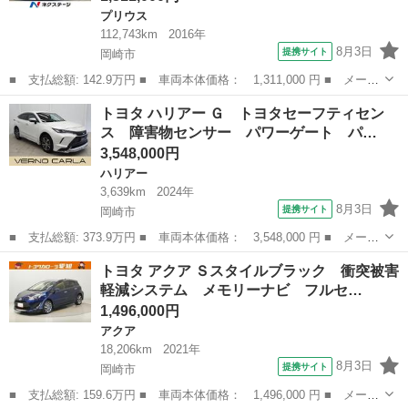
プリウス
112,743km
2016年
8月3日
提携サイト
岡崎市
■ 支払総額: 142.9万円 ■ 車両本体価格： 1,311,000 円 ■ メーカ
ー名： トヨタ ■ 車種名： プリウス ■ グレード名： Ａ 禁煙
愛知
岡崎市
プリウス
トヨタ ハリアー Ｇ トヨタセーフティセン
車 ガラスルーフ 純正９型ナビ バックカメラ セーフティセン
ス 障害物センサー パワーゲート パ…
ス ＢＳＭ...
3,548,000円
ハリアー
3,639km
2024年
8月3日
提携サイト
岡崎市
■ 支払総額: 373.9万円 ■ 車両本体価格： 3,548,000 円 ■ メーカ
ー名： トヨタ ■ 車種名： ハリアー ■ グレード名： Ｇ トヨ
愛知
岡崎市
ハリアー
トヨタ アクア Ｓスタイルブラック 衝突被害
タセーフティセンス 障害物センサー パワーゲート パワーシー
軽減システム メモリーナビ フルセ…
ト ＬＥＤ...
1,496,000円
アクア
18,206km
2021年
8月3日
提携サイト
岡崎市
■ 支払総額: 159.6万円 ■ 車両本体価格： 1,496,000 円 ■ メーカ