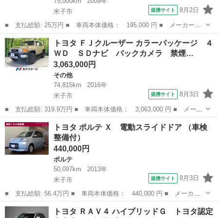
75,000km
2009年
8月2日
提携サイト
米子市
■ 支払総額: 25万円 ■ 車両本体価格： 195,000 円 ■ メーカー
名： トヨタ ■ 車種名： ヴィッツ ■ グレード名： Ｂ ■ 排気
鳥取
米子市
ヴィッツ
トヨタ ＦＪクルーザー カラーパッケージ ４
量： 1000cc ■ ドア枚数： 5D ■ ミッション： AT ■ 店舗P...
ＷＤ ＳＤナビ バックカメラ 禁煙…
3,063,000円
その他
74,815km
2016年
8月3日
提携サイト
米子市
■ 支払総額: 319.9万円 ■ 車両本体価格： 3,063,000 円 ■ メーカ
ー名： トヨタ ■ 車種名： ＦＪクルーザー ■ グレード名： カ
鳥取
米子市
その他
トヨタ ポルテ Ｘ 電動スライドドア （車検
ラーパッケージ ４ＷＤ ＳＤナビ バックカメラ 禁煙車 ＥＴ
整備付）
Ｃ クルコ...
440,000円
ポルテ
50,097km
2013年
8月3日
提携サイト
米子市
■ 支払総額: 56.4万円 ■ 車両本体価格： 440,000 円 ■ メーカー
名： トヨタ ■ 車種名： ポルテ ■ グレード名： Ｘ 電動スラ
鳥取
米子市
ポルテ
トヨタ ＲＡＶ４ ハイブリッドＧ トヨタ認定
イドドア ■ 排気量： 1300cc ■ ドア枚数： 4D ■ ミッション...