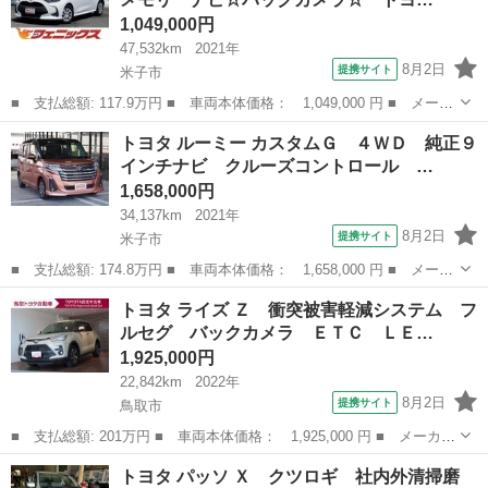
防止システム 衝...
1,049,000円
47,532km
2021年
8月2日
提携サイト
米子市
■ 支払総額: 117.9万円 ■ 車両本体価格： 1,049,000 円 ■ メーカ
ー名： トヨタ ■ 車種名： ヤリス ■ グレード名： Ｘ ☆車検
鳥取
米子市
トヨタ
トヨタ ルーミー カスタムＧ ４ＷＤ 純正９
整備付き☆禁煙車☆メモリーナビ☆バックカメラ☆ トヨタセーフテ
インチナビ クルーズコントロール …
ィセンス...
1,658,000円
34,137km
2021年
8月2日
提携サイト
米子市
■ 支払総額: 174.8万円 ■ 車両本体価格： 1,658,000 円 ■ メーカ
ー名： トヨタ ■ 車種名： ルーミー ■ グレード名： カスタム
鳥取
米子市
トヨタ
トヨタ ライズ Ｚ 衝突被害軽減システム フ
Ｇ ４ＷＤ 純正９インチナビ クルーズコントロール パノラマカ
ルセグ バックカメラ ＥＴＣ ＬＥ…
メラ 前...
1,925,000円
22,842km
2022年
8月2日
提携サイト
鳥取市
■ 支払総額: 201万円 ■ 車両本体価格： 1,925,000 円 ■ メーカー
名： トヨタ ■ 車種名： ライズ ■ グレード名： Ｚ 衝突被害
鳥取
鳥取市
トヨタ
トヨタ パッソ Ｘ クツロギ 社内外清掃磨
軽減システム フルセグ バックカメラ ＥＴＣ ＬＥＤヘッドラン