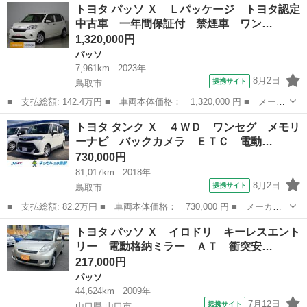
鳥取
米子市
アルファード
トヨタ パッソ Ｘ Ｌパッケージ トヨタ認定
ド名： ＳＲ Ｃパッケージ ４ＷＤ サンルーフ フルエアロ 両
中古車 一年間保証付 禁煙車 ワン…
側電動ド...
1,320,000円
パッソ
7,961km
2023年
8月2日
提携サイト
鳥取市
■ 支払総額: 142.4万円 ■ 車両本体価格： 1,320,000 円 ■ メーカ
ー名： トヨタ ■ 車種名： パッソ ■ グレード名： Ｘ Ｌパッ
鳥取
鳥取市
パッソ
トヨタ タンク Ｘ ４ＷＤ ワンセグ メモリ
ケージ トヨタ認定中古車 一年間保証付 禁煙車 ワンオーナー
ーナビ バックカメラ ＥＴＣ 電動…
フルセグ...
730,000円
81,017km
2018年
8月2日
提携サイト
鳥取市
■ 支払総額: 82.2万円 ■ 車両本体価格： 730,000 円 ■ メーカー
名： トヨタ ■ 車種名： タンク ■ グレード名： Ｘ ４ＷＤ
鳥取
鳥取市
トヨタ
トヨタ パッソ Ｘ イロドリ キーレスエント
ワンセグ メモリーナビ バックカメラ ＥＴＣ 電動スライドド
リー 電動格納ミラー ＡＴ 衝突安…
ア ウオークス...
217,000円
パッソ
44,624km
2009年
7月12日
提携サイト
山口県 山口市