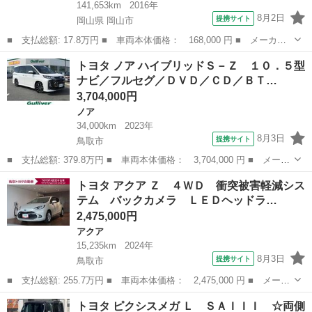
141,653km
2016年
8月2日
提携サイト
岡山県 岡山市
■ 支払総額: 17.8万円 ■ 車両本体価格： 168,000 円 ■ メーカー
名： トヨタ ■ 車種名： ピクシスエポック ■ グレード名： Ｌ
岡山
岡山市
その他
トヨタ ノア ハイブリッドＳ－Ｚ １０．５型
■ 排気量： 660cc ■ ドア枚数： 5D ■ ミッション： CVT...
ナビ／フルセグ／ＤＶＤ／ＣＤ／ＢＴ…
3,704,000円
ノア
34,000km
2023年
8月3日
提携サイト
鳥取市
■ 支払総額: 379.8万円 ■ 車両本体価格： 3,704,000 円 ■ メーカ
ー名： トヨタ ■ 車種名： ノア ■ グレード名： ハイブリッド
鳥取
鳥取市
ノア
トヨタ アクア Ｚ ４ＷＤ 衝突被害軽減シス
Ｓ－Ｚ １０．５型ナビ／フルセグ／ＤＶＤ／ＣＤ／ＢＴ バックカ
テム バックカメラ ＬＥＤヘッドラ…
メラ ビ...
2,475,000円
アクア
15,235km
2024年
8月3日
提携サイト
鳥取市
■ 支払総額: 255.7万円 ■ 車両本体価格： 2,475,000 円 ■ メーカ
ー名： トヨタ ■ 車種名： アクア ■ グレード名： Ｚ ４Ｗ
鳥取
鳥取市
アクア
トヨタ ピクシスメガ Ｌ ＳＡＩＩＩ ☆両側
Ｄ 衝突被害軽減システム バックカメラ ＬＥＤヘッドランプ ス