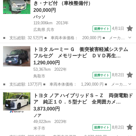
き・ナビ付 （車検整備付）
プ スマー...
200,000円
パッソ
119,006km
2013年
4月1日
提携サイト
広島県 呉市
■ 支払総額: 32.5万円 ■ 車両本体価格： 200,000 円 ■ メーカー
名： トヨタ ■ 車種名： パッソ ■ グレード名： Ｘ クツロ
広島
呉市
パッソ
トヨタ ルーミー Ｇ 衝突被害軽減システム
ギ 社内外清掃磨き・ナビ付 ■ 排気量： 1000cc ■ ドア枚数：
フルセグ メモリーナビ ＤＶＤ再生…
5D...
1,290,000円
53,367km
2022年
8月2日
提携サイト
鳥取市
■ 支払総額: 137万円 ■ 車両本体価格： 1,290,000 円 ■ メーカー
名： トヨタ ■ 車種名： ルーミー ■ グレード名： Ｇ 衝突被
鳥取
鳥取市
トヨタ
トヨタ ノア ハイブリッドＳ－Ｚ 両側電動ド
害軽減システム フルセグ メモリーナビ ＤＶＤ再生 バックカメ
ア 純正１０．５型ナビ 全周囲カメ…
ラ 両側電...
3,873,000円
ノア
49,022km
2023年
8月2日
提携サイト
米子市