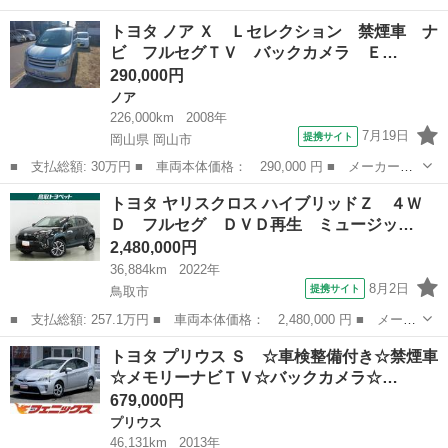
ー名： トヨタ ■ 車種名： アクア ■ グレード名： Ｓスタイル
鳥取
米子市
アクア
トヨタ ノア Ｘ Ｌセレクション 禁煙車 ナ
ブラック 純正ＳＤナビ バックカメラ 衝突被害軽減システム 禁
ビ フルセグＴＶ バックカメラ Ｅ…
煙車 ド...
290,000円
ノア
226,000km
2008年
7月19日
提携サイト
岡山県 岡山市
■ 支払総額: 30万円 ■ 車両本体価格： 290,000 円 ■ メーカー
名： トヨタ ■ 車種名： ノア ■ グレード名： Ｘ Ｌセレクシ
岡山
岡山市
ノア
トヨタ ヤリスクロス ハイブリッドＺ ４Ｗ
ョン 禁煙車 ナビ フルセグＴＶ バックカメラ ＥＴＣ 電動ス
Ｄ フルセグ ＤＶＤ再生 ミュージッ…
ライドドア シー...
2,480,000円
36,884km
2022年
8月2日
提携サイト
鳥取市
■ 支払総額: 257.1万円 ■ 車両本体価格： 2,480,000 円 ■ メーカ
ー名： トヨタ ■ 車種名： ヤリスクロス ■ グレード名： ハイ
鳥取
鳥取市
トヨタ
トヨタ プリウス Ｓ ☆車検整備付き☆禁煙車
ブリッドＺ ４ＷＤ フルセグ ＤＶＤ再生 ミュージックプレイヤ
☆メモリーナビＴＶ☆バックカメラ☆…
ー接続可...
679,000円
プリウス
46,131km
2013年