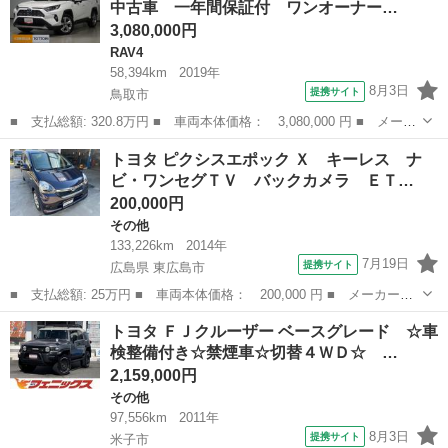
中古車 一年間保証付 ワンオーナー…
3,080,000円
RAV4
58,394km
2019年
8月3日
提携サイト
鳥取市
■ 支払総額: 320.8万円 ■ 車両本体価格： 3,080,000 円 ■ メーカ
ー名： トヨタ ■ 車種名： ＲＡＶ４ ■ グレード名： ハイブリ
鳥取
鳥取市
RAV4
トヨタ ピクシスエポック Ｘ キーレス ナ
ッドＧ トヨタ認定中古車 一年間保証付 ワンオーナー ４ＷＤ
ビ・ワンセグＴＶ バックカメラ ＥＴ…
フルセグ...
200,000円
その他
133,226km
2014年
7月19日
提携サイト
広島県 東広島市
■ 支払総額: 25万円 ■ 車両本体価格： 200,000 円 ■ メーカー
名： トヨタ ■ 車種名： ピクシスエポック ■ グレード名：
広島
東広島市
その他
トヨタ ＦＪクルーザー ベースグレード ☆車
Ｘ キーレス ナビ・ワンセグＴＶ バックカメラ ＥＴＣ 禁煙
検整備付き☆禁煙車☆切替４ＷＤ☆ …
車 エコアイドル Ｕ...
2,159,000円
その他
97,556km
2011年
8月3日
提携サイト
米子市