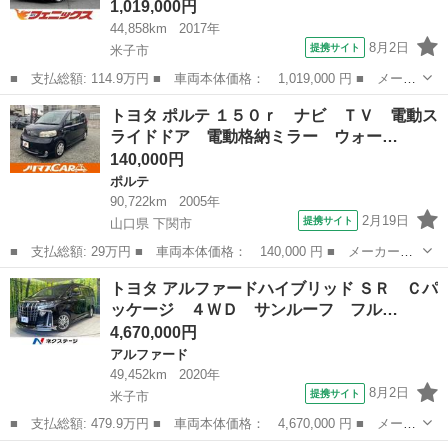
1,019,000円
44,858km
2017年
8月2日
提携サイト
米子市
■ 支払総額: 114.9万円 ■ 車両本体価格： 1,019,000 円 ■ メーカ
ー名： トヨタ ■ 車種名： ルーミー ■ グレード名： カスタム
鳥取
米子市
トヨタ
トヨタ ポルテ １５０ｒ ナビ ＴＶ 電動ス
Ｇ－Ｔ ☆スマートアシスト☆両側電動スライドドア☆ ＳＤナビＴ
ライドドア 電動格納ミラー ウォー…
Ｖ☆Ｂｌ...
140,000円
ポルテ
90,722km
2005年
2月19日
提携サイト
山口県 下関市
■ 支払総額: 29万円 ■ 車両本体価格： 140,000 円 ■ メーカー
名： トヨタ ■ 車種名： ポルテ ■ グレード名： １５０ｒ ナ
山口
下関市
ポルテ
トヨタ アルファードハイブリッド ＳＲ Ｃパ
ビ ＴＶ 電動スライドドア 電動格納ミラー ウォークスルー Ａ
ッケージ ４ＷＤ サンルーフ フル…
Ｔ ＣＤ ＤＶＤ...
4,670,000円
アルファード
49,452km
2020年
8月2日
提携サイト
米子市
■ 支払総額: 479.9万円 ■ 車両本体価格： 4,670,000 円 ■ メーカ
ー名： トヨタ ■ 車種名： アルファードハイブリッド ■ グレー