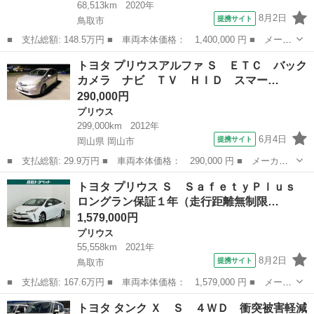
68,513km
2020年
8月2日
提携サイト
鳥取市
■ 支払総額: 148.5万円 ■ 車両本体価格： 1,400,000 円 ■ メーカ
ー名： トヨタ ■ 車種名： ライズ ■ グレード名： Ｘ Ｓ 衝
鳥取
鳥取市
トヨタ
トヨタ プリウスアルファ Ｓ ＥＴＣ バック
突被害軽減システム ＬＥＤヘッドランプ ワンオーナー 記録簿
カメラ ナビ ＴＶ ＨＩＤ スマー…
アイドリ...
290,000円
プリウス
299,000km
2012年
6月4日
提携サイト
岡山県 岡山市
■ 支払総額: 29.9万円 ■ 車両本体価格： 290,000 円 ■ メーカー
名： トヨタ ■ 車種名： プリウスアルファ ■ グレード名：
岡山
岡山市
プリウス
トヨタ プリウス Ｓ ＳａｆｅｔｙＰｌｕｓ
Ｓ ＥＴＣ バックカメラ ナビ ＴＶ ＨＩＤ スマートキー ア
ロングラン保証１年（走行距離無制限…
イドリングスト...
1,579,000円
プリウス
55,558km
2021年
8月2日
提携サイト
鳥取市
■ 支払総額: 167.6万円 ■ 車両本体価格： 1,579,000 円 ■ メーカ
ー名： トヨタ ■ 車種名： プリウス ■ グレード名： Ｓ Ｓａ
鳥取
鳥取市
プリウス
トヨタ タンク Ｘ Ｓ ４ＷＤ 衝突被害軽減
ｆｅｔｙＰｌｕｓ ロングラン保証１年（走行距離無制限） ハイブ