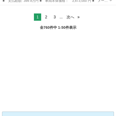
■ 支払総額: 399.9万円 ■ 車両本体価格： 3,873,000 円 ■ メーカ
ー名： トヨタ ■ 車種名： ノア ■ グレード名： ハイブリッド
鳥取
米子市
ノア
Ｓ－Ｚ 両側電動ドア 純正１０．５型ナビ 全周囲カメラ 衝突被
害軽減シ...
1
2
3
...
次へ
全760件中 1-50件表示