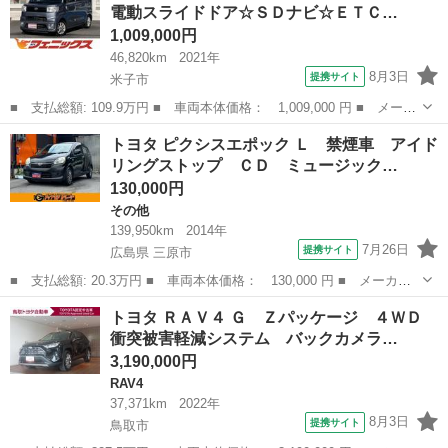
電動スライドドア☆ＳＤナビ☆ＥＴＣ…
マートキー...
1,009,000円
46,820km
2021年
8月3日
提携サイト
米子市
■ 支払総額: 109.9万円 ■ 車両本体価格： 1,009,000 円 ■ メーカ
ー名： トヨタ ■ 車種名： ピクシスメガ ■ グレード名： Ｌ
鳥取
米子市
トヨタ
トヨタ ピクシスエポック Ｌ 禁煙車 アイド
ＳＡＩＩＩ ☆両側電動スライドドア☆ＳＤナビ☆ＥＴＣ☆ スマー
リングストップ ＣＤ ミュージック…
トアシス...
130,000円
その他
139,950km
2014年
7月26日
提携サイト
広島県 三原市
■ 支払総額: 20.3万円 ■ 車両本体価格： 130,000 円 ■ メーカー
名： トヨタ ■ 車種名： ピクシスエポック ■ グレード名：
広島
三原市
その他
トヨタ ＲＡＶ４ Ｇ Ｚパッケージ ４ＷＤ
Ｌ 禁煙車 アイドリングストップ ＣＤ ミュージックプレイヤー
衝突被害軽減システム バックカメラ…
接続可 キーレ...
3,190,000円
RAV4
37,371km
2022年
8月3日
提携サイト
鳥取市