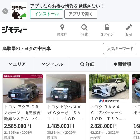
アプリならお得な情報を見逃さない！
インストール
アプリで開く
鳥取県
検索
ログイン
投稿
鳥取県のトヨタの中古車
人気キーワード
エリア
ジャンル
詳細
新着順
トヨタ アクア ＧＲ
トヨタ ピクシスメ
トヨタ ＲＡＶ４
ト
スポーツ 衝突被害
ガ Ｇターボ ＳＡ
Ｇ Ｚパッケージ
ポッ
軽減システム バッ
ＩＩＩ ４ＷＤ 衝
４ＷＤ ＴＲＤエア
クカメラ ＥＴＣ
突被害軽減システ
ロ 純正９型ナビ
2,585,000円
1,485,000円
2,828,000円
16
ドラレコ ＬＥＤヘ
ム フルセグ メモ
全周囲カメラ 衝突
21,316km / 2025年
38,864km / 2021年
62,225km / 2021年
141
ッドランプ スマー
リーナビ ＤＶＤ再
被害軽減システム
鳥取市
鳥取市
米子市
岡山