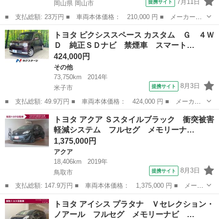
7月11日
提携サイト
岡山県 岡山市
■ 支払総額: 23万円 ■ 車両本体価格： 210,000 円 ■ メーカー
名： トヨタ ■ 車種名： トヨタ ■ グレード名： フォークリ
岡山
岡山市
その他
トヨタ ピクシススペース カスタム Ｇ ４Ｗ
フト ■ 排気量： 800cc ■ ドア枚数： 0 ■ ミッション： MT ■...
Ｄ 純正ＳＤナビ 禁煙車 スマート…
424,000円
その他
73,750km
2014年
8月3日
提携サイト
米子市
■ 支払総額: 49.9万円 ■ 車両本体価格： 424,000 円 ■ メーカー
名： トヨタ ■ 車種名： ピクシススペース ■ グレード名： カ
鳥取
米子市
その他
トヨタ アクア Ｓスタイルブラック 衝突被害
スタム Ｇ ４ＷＤ 純正ＳＤナビ 禁煙車 スマートキー ＨＩＤ
軽減システム フルセグ メモリーナ…
ヘッド 純正...
1,375,000円
アクア
18,406km
2019年
8月3日
提携サイト
鳥取市
■ 支払総額: 147.9万円 ■ 車両本体価格： 1,375,000 円 ■ メーカ
ー名： トヨタ ■ 車種名： アクア ■ グレード名： Ｓスタイル
鳥取
鳥取市
アクア
トヨタ アイシス プラタナ Ｖセレクション・
ブラック 衝突被害軽減システム フルセグ メモリーナビ ＤＶＤ
ノアール フルセグ メモリーナビ …
再生 バ...