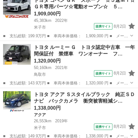
トヨタ コペン ＧＲ スポーツ ☆５速ＭＴ☆
気量： 2000cc ■ ドア枚数： 5D ■ ミッション： インパネAT ...
ＧＲ専用パーツ☆電動オープン☆ ５…
1,909,000円
45,383km
2022年
8月2日
提携サイト
米子市
■ 支払総額: 199.9万円 ■ 車両本体価格： 1,909,000 円 ■ メーカ
ー名： トヨタ ■ 車種名： コペン ■ グレード名： ＧＲ スポ
鳥取
米子市
トヨタ
トヨタ ルーミー Ｇ トヨタ認定中古車 一年
ーツ ☆５速ＭＴ☆ＧＲ専用パーツ☆電動オープン☆ ５速ＭＴ☆Ｇ
間保証付 禁煙車 ワンオーナー フ…
Ｒフロン...
1,320,000円
50,160km
2021年
8月2日
提携サイト
鳥取市
■ 支払総額: 143.9万円 ■ 車両本体価格： 1,320,000 円 ■ メーカ
ー名： トヨタ ■ 車種名： ルーミー ■ グレード名： Ｇ トヨ
鳥取
鳥取市
トヨタ
トヨタ アクア Ｓスタイルブラック 純正ＳＤ
タ認定中古車 一年間保証付 禁煙車 ワンオーナー フルセグ メ
ナビ バックカメラ 衝突被害軽減シ…
モリーナ...
1,338,000円
アクア
26,553km
2019年
8月2日
提携サイト
米子市
■ 支払総額: 149.9万円 ■ 車両本体価格： 1,338,000 円 ■ メーカ