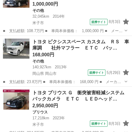
1,000,000円
その他
32,045km
2014年
8月3日
提携サイト
米子市
■ 支払総額: 108.7万円 ■ 車両本体価格： 1,000,000 円 ■ メーカ
ー名： トヨタ ■ 車種名： アイシス ■ グレード名： プラタ
鳥取
米子市
その他
トヨタ ピクシススペース カスタム ＲＳ 車
ナ Ｖセレクション・ノアール フルセグ メモリーナビ ＤＶＤ再
庫調 社外マフラー ＥＴＣ バッ…
生 バック...
168,000円
その他
140,927km
2013年
5月29日
提携サイト
岡山県 岡山市
■ 支払総額: 23.8万円 ■ 車両本体価格： 168,000 円 ■ メーカー
名： トヨタ ■ 車種名： ピクシススペース ■ グレード名： カ
岡山
岡山市
その他
トヨタ プリウス Ｇ 衝突被害軽減システム
スタム ＲＳ 車庫調 社外マフラー ＥＴＣ バックカメラ ナ
バックカメラ ＥＴＣ ＬＥＤヘッド…
ビ ＨＩＤ ...
2,950,000円
プリウス
17,218km
2023年
8月3日
提携サイト
米子市