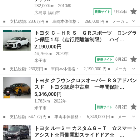
282,000km
2010年
7月26日
提携サイト
広島県 福山市
■ 支払総額: 28.6万円 ■ 車両本体価格： 260,000 円 ■ メーカー
名： トヨタ ■ 車種名： プリウス ■ グレード名： Ｌ スマー
広島
福山市
プリウス
トヨタ Ｃ－ＨＲ Ｓ ＧＲスポーツ ロングラ
トキー・ＨＤＤナビ・ワンセグＴＶ・バックモニター・ＬＥＤヘッド
ン保証１年（走行距離無制限） ハイ…
ライト ■ ...
2,190,000円
46,766km
2020年
8月2日
提携サイト
米子市
■ 支払総額: 230万円 ■ 車両本体価格： 2,190,000 円 ■ メーカー
名： トヨタ ■ 車種名： Ｃ－ＨＲ ■ グレード名： Ｓ ＧＲス
鳥取
米子市
トヨタ
トヨタ クラウンクロスオーバー ＲＳアドバン
ポーツ ロングラン保証１年（走行距離無制限） ハイブリッド保
スド トヨタ認定中古車 一年間保証…
証 フルセグ...
5,346,000円
1,783km
2022年
8月2日
提携サイト
米子市
■ 支払総額: 547.7万円 ■ 車両本体価格： 5,346,000 円 ■ メーカ
ー名： トヨタ ■ 車種名： クラウンクロスオーバー ■ グレード
鳥取
米子市
トヨタ
トヨタ ルーミー カスタムＧ－Ｔ ☆スマート
名： ＲＳアドバンスド トヨタ認定中古車 一年間保証付 革シー
アシスト☆両側電動スライドドア☆ …
ト サン...