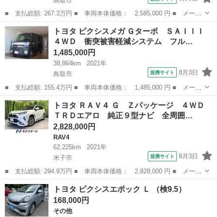
鳥取市
■ 支払総額: 267.3万円 ■ 車両本体価格： 2,585,000 円 ■ メーカ
ー名： トヨタ ■ 車種名： アクア ■ グレード名： ＧＲスポー
鳥取
鳥取市
アクア
トヨタ ピクシスメガ Ｇターボ ＳＡＩＩＩ
ツ 衝突被害軽減システム バックカメラ ＥＴＣ ドラレコ ＬＥ
４ＷＤ 衝突被害軽減システム フル…
Ｄヘッド...
1,485,000円
38,864km
2021年
8月3日
提携サイト
鳥取市
■ 支払総額: 155.4万円 ■ 車両本体価格： 1,485,000 円 ■ メーカ
ー名： トヨタ ■ 車種名： ピクシスメガ ■ グレード名： Ｇタ
鳥取
鳥取市
トヨタ
トヨタ ＲＡＶ４ Ｇ Ｚパッケージ ４ＷＤ
ーボ ＳＡＩＩＩ ４ＷＤ 衝突被害軽減システム フルセグ メモ
ＴＲＤエアロ 純正９型ナビ 全周囲…
リーナビ...
2,828,000円
RAV4
62,225km
2021年
8月3日
提携サイト
米子市
■ 支払総額: 294.9万円 ■ 車両本体価格： 2,828,000 円 ■ メーカ
ー名： トヨタ ■ 車種名： ＲＡＶ４ ■ グレード名： Ｇ Ｚパ
鳥取
米子市
RAV4
トヨタ ピクシスエポック Ｌ （検9.5）
ッケージ ４ＷＤ ＴＲＤエアロ 純正９型ナビ 全周囲カメラ 衝
168,000円
突被害軽...
その他