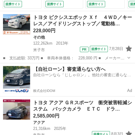
トキー オートクル
生 バックカメラ
レーダークルーズ
提携サイト
提携サイト
提携サイト
提
ーズコントロール
両側電動スライド
禁煙車 電動リアゲ
ハイブリッド （検
ＬＥＤヘッドラン
ート レザー調シー
トヨタ ピクシスエポック Ｘｆ ４ＷＤ／キー
10.4）
プ スマートキー
ト パワーシート
レス／アイドリングストップ／電動格…
（車検整備付）
ドラレコ スマート
228,000円
キー ＬＥＤヘッ
ド ＥＴＣ２．０
その他
（検10.1）
122,262km
2013年
7月28日
提携サイト
米子市
■ 支払総額: 33万円 ■ 車両本体価格： 228,000 円 ■ メーカー
名： トヨタ ■ 車種名： ピクシスエポック ■ グレード名： Ｘ
鳥取
米子市
その他
アイドリングストップ
【自社ローン】審査通らない方へ
ｆ ４ＷＤ／キーレス／アイドリングストップ／電動格納ミラー／盗
自社ローンなら「じしゃロン」。他社の審査に通らなか
難防止装置／修復...
った方も
Ad
株式会社IDOM
トヨタ アクア ＧＲスポーツ 衝突被害軽減シ
ステム バックカメラ ＥＴＣ ドラ…
2,585,000円
アクア
21,316km
2025年
8月3日
提携サイト