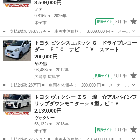
3,509,000円
ノア
9,816km
2025年
8月2日
提携サイト
米子市
■ 支払総額: 363.9万円 ■ 車両本体価格： 3,509,000 円 ■ メーカ
ー名： トヨタ ■ 車種名： ノア ■ グレード名： Ｓ－Ｚ ☆禁
鳥取
米子市
ノア
トヨタ ピクシスエポック Ｇ ドライブレコー
煙車☆快適利便パッケージ☆１３型後席モニター☆ 快適利便パッケ
ダー ＥＴＣ ナビ ＴＶ スマート…
ージＨｉ...
200,000円
その他
98,483km
2012年
7月19日
提携サイト
広島県 広島市
■ 支払総額: 28万円 ■ 車両本体価格： 200,000 円 ■ メーカー
名： トヨタ ■ 車種名： ピクシスエポック ■ グレード名：
広島
広島市
その他
トヨタ ヴォクシー ＺＳ 煌 ☆アルパインフ
Ｇ ドライブレコーダー ＥＴＣ ナビ ＴＶ スマートキー アイ
リップダウンモニター☆９型ナビＴＶ…
ドリングストップ ...
2,139,000円
ヴォクシー
56,132km
2018年
8月2日
提携サイト
米子市
■ 支払総額: 225.9万円 ■ 車両本体価格： 2,139,000 円 ■ メーカ