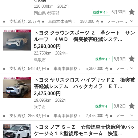
その他
120,000km
2012年
5月30日
提携サイト
岡山県 都窪郡
■ 支払総額: 25万円 ■ 車両本体価格： 198,000 円 ■ メーカー
名： トヨタ ■ 車種名： ピクシスエポック ■ グレード名：
岡山
都窪郡
その他
トヨタ クラウンスポーツ Ｚ 革シート サン
Ｇ オートエアコン エコアイドル キーレス ＥＴＣ 社外エアク
ルーフ ４ＷＤ 衝突被害軽減システ…
リーナー ウインカ...
5,390,000円
22,750km
2024年
8月3日
提携サイト
鳥取市
■ 支払総額: 548.8万円 ■ 車両本体価格： 5,390,000 円 ■ メーカ
ー名： トヨタ ■ 車種名： クラウンスポーツ ■ グレード名：
鳥取
鳥取市
トヨタ
トヨタ ヤリスクロス ハイブリッドＺ 衝突被
Ｚ 革シート サンルーフ ４ＷＤ 衝突被害軽減システム フルセ
害軽減システム バックカメラ ＥＴ…
グ メモ...
2,475,000円
19,096km
2022年
8月2日
提携サイト
米子市
■ 支払総額: 255.8万円 ■ 車両本体価格： 2,475,000 円 ■ メーカ
ー名： トヨタ ■ 車種名： ヤリスクロス ■ グレード名： ハイ
鳥取
米子市
トヨタ
トヨタ ノア Ｓ－Ｚ ☆禁煙車☆快適利便パッ
ブリッドＺ 衝突被害軽減システム バックカメラ ＥＴＣ ドラレ
ケージ☆１３型後席モニター☆ 快適…
コ ＬＥ...