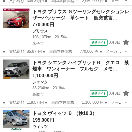
■ 支払総額: 304.3万円 ■ 車両本体価格： 2,950,000 円 ■ メーカ
ー名： トヨタ ■ 車種名： プリウス ■ グレード名： Ｇ 衝突
鳥取
米子市
プリウス
トヨタ プリウス Ｇツーリングセレクションレ
被害軽減システム バックカメラ ＥＴＣ ＬＥＤヘッドランプ ス
ザーパッケージ 革シート 衝突被害…
マートキ...
770,000円
プリウス
108,107km
2015年
8月3日
提携サイト
米子市
■ 支払総額: 85.9万円 ■ 車両本体価格： 770,000 円 ■ メーカー
名： トヨタ ■ 車種名： プリウス ■ グレード名： Ｇツーリン
鳥取
米子市
プリウス
トヨタ シエンタ ハイブリッドＧ クエロ 禁
グセレクションレザーパッケージ 革シート 衝突被害軽減システ
煙車 ワンオーナー フルセグ メモ…
ム フルセグ ...
1,100,000円
シエンタ
83,264km
2018年
8月3日
提携サイト
鳥取市
■ 支払総額: 119.5万円 ■ 車両本体価格： 1,100,000 円 ■ メーカ
ー名： トヨタ ■ 車種名： シエンタ ■ グレード名： ハイブリ
鳥取
鳥取市
シエンタ
トヨタ ヴィッツ Ｂ （検10.3）
ッドＧ クエロ 禁煙車 ワンオーナー フルセグ メモリーナビ
195,000円
ＤＶＤ再...
ヴィッツ