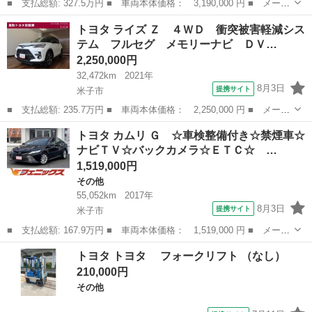
■ 支払総額: 327.5万円 ■ 車両本体価格： 3,190,000 円 ■ メーカ
ー名： トヨタ ■ 車種名： ＲＡＶ４ ■ グレード名： Ｇ Ｚパ
鳥取
鳥取市
RAV4
トヨタ ライズ Ｚ ４ＷＤ 衝突被害軽減シス
ッケージ ４ＷＤ 衝突被害軽減システム バックカメラ ＥＴＣ
テム フルセグ メモリーナビ ＤＶ…
ＬＥＤヘ...
2,250,000円
32,472km
2021年
8月3日
提携サイト
米子市
■ 支払総額: 235.7万円 ■ 車両本体価格： 2,250,000 円 ■ メーカ
ー名： トヨタ ■ 車種名： ライズ ■ グレード名： Ｚ ４Ｗ
鳥取
米子市
トヨタ
トヨタ カムリ Ｇ ☆車検整備付き☆禁煙車☆
Ｄ 衝突被害軽減システム フルセグ メモリーナビ ＤＶＤ再生
ナビＴＶ☆バックカメラ☆ＥＴＣ☆ …
バックカメ...
1,519,000円
その他
55,052km
2017年
8月3日
提携サイト
米子市
■ 支払総額: 167.9万円 ■ 車両本体価格： 1,519,000 円 ■ メーカ
ー名： トヨタ ■ 車種名： カムリ ■ グレード名： Ｇ ☆車検
鳥取
米子市
その他
トヨタ トヨタ フォークリフト （なし）
整備付き☆禁煙車☆ナビＴＶ☆バックカメラ☆ＥＴＣ☆ トヨタセー
210,000円
フティセ...
その他