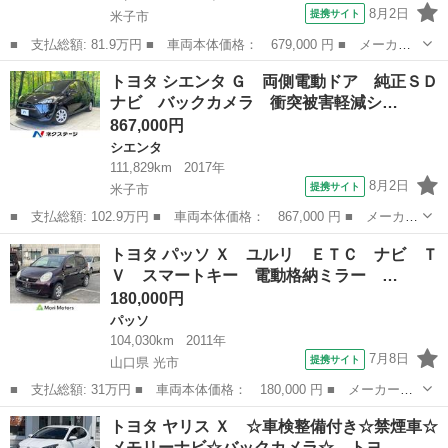
8月2日
提携サイト
米子市
■ 支払総額: 81.9万円 ■ 車両本体価格： 679,000 円 ■ メーカー
名： トヨタ ■ 車種名： プリウス ■ グレード名： Ｓ ☆車検
鳥取
米子市
プリウス
トヨタ シエンタ Ｇ 両側電動ドア 純正ＳＤ
整備付き☆禁煙車☆メモリーナビＴＶ☆バックカメラ☆ ＳＤナビＴ
ナビ バックカメラ 衝突被害軽減シ…
Ｖ☆Ｂｌｕｅ...
867,000円
シエンタ
111,829km
2017年
8月2日
提携サイト
米子市
■ 支払総額: 102.9万円 ■ 車両本体価格： 867,000 円 ■ メーカー
名： トヨタ ■ 車種名： シエンタ ■ グレード名： Ｇ 両側電
鳥取
米子市
シエンタ
トヨタ パッソ Ｘ ユルリ ＥＴＣ ナビ Ｔ
動ドア 純正ＳＤナビ バックカメラ 衝突被害軽減システム 禁煙
Ｖ スマートキー 電動格納ミラー …
車 ドラレ...
180,000円
パッソ
104,030km
2011年
7月8日
提携サイト
山口県 光市
■ 支払総額: 31万円 ■ 車両本体価格： 180,000 円 ■ メーカー
名： トヨタ ■ 車種名： パッソ ■ グレード名： Ｘ ユルリ
山口
光市
パッソ
トヨタ ヤリス Ｘ ☆車検整備付き☆禁煙車☆
ＥＴＣ ナビ ＴＶ スマートキー 電動格納ミラー ＣＶＴ 盗難
メモリーナビ☆バックカメラ☆ トヨ…