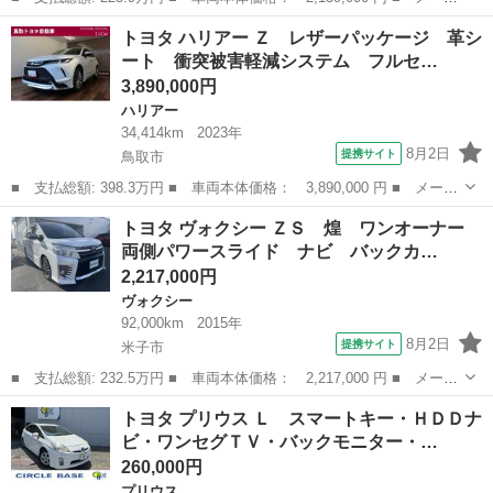
ー名： トヨタ ■ 車種名： ヴォクシー ■ グレード名： ＺＳ
鳥取
米子市
ヴォクシー
トヨタ ハリアー Ｚ レザーパッケージ 革シ
煌 ☆アルパインフリップダウンモニター☆９型ナビＴＶ☆ トヨタ
ート 衝突被害軽減システム フルセ…
セーフテ...
3,890,000円
ハリアー
34,414km
2023年
8月2日
提携サイト
鳥取市
■ 支払総額: 398.3万円 ■ 車両本体価格： 3,890,000 円 ■ メーカ
ー名： トヨタ ■ 車種名： ハリアー ■ グレード名： Ｚ レザ
鳥取
鳥取市
ハリアー
トヨタ ヴォクシー ＺＳ 煌 ワンオーナー
ーパッケージ 革シート 衝突被害軽減システム フルセグ メモリ
両側パワースライド ナビ バックカ…
ーナビ ...
2,217,000円
ヴォクシー
92,000km
2015年
8月2日
提携サイト
米子市
■ 支払総額: 232.5万円 ■ 車両本体価格： 2,217,000 円 ■ メーカ
ー名： トヨタ ■ 車種名： ヴォクシー ■ グレード名： ＺＳ
鳥取
米子市
ヴォクシー
トヨタ プリウス Ｌ スマートキー・ＨＤＤナ
煌 ワンオーナー 両側パワースライド ナビ バックカメラ Ｂｌ
ビ・ワンセグＴＶ・バックモニター・…
ｕｅｔｏ...
260,000円
プリウス