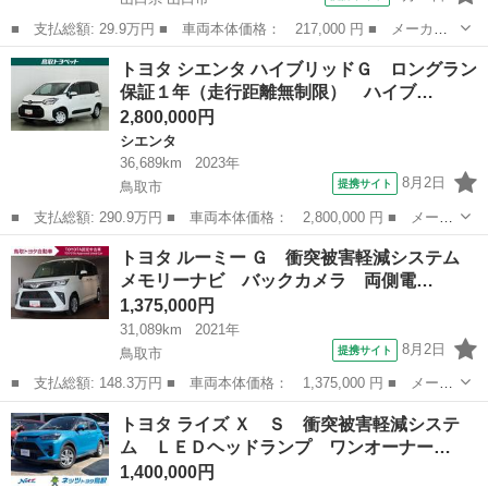
■ 支払総額: 29.9万円 ■ 車両本体価格： 217,000 円 ■ メーカー
名： トヨタ ■ 車種名： パッソ ■ グレード名： Ｘ イロド
山口
山口市
パッソ
トヨタ シエンタ ハイブリッドＧ ロングラン
リ キーレスエントリー 電動格納ミラー ＡＴ 衝突安全ボディ
保証１年（走行距離無制限） ハイブ…
ベンチシート ...
2,800,000円
シエンタ
36,689km
2023年
8月2日
提携サイト
鳥取市
■ 支払総額: 290.9万円 ■ 車両本体価格： 2,800,000 円 ■ メーカ
ー名： トヨタ ■ 車種名： シエンタ ■ グレード名： ハイブリ
鳥取
鳥取市
シエンタ
トヨタ ルーミー Ｇ 衝突被害軽減システム
ッドＧ ロングラン保証１年（走行距離無制限） ハイブリッド保
メモリーナビ バックカメラ 両側電…
証 ４ＷＤ...
1,375,000円
31,089km
2021年
8月2日
提携サイト
鳥取市
■ 支払総額: 148.3万円 ■ 車両本体価格： 1,375,000 円 ■ メーカ
ー名： トヨタ ■ 車種名： ルーミー ■ グレード名： Ｇ 衝突
鳥取
鳥取市
トヨタ
トヨタ ライズ Ｘ Ｓ 衝突被害軽減システ
被害軽減システム メモリーナビ バックカメラ 両側電動スライ
ム ＬＥＤヘッドランプ ワンオーナー…
ド ＬＥＤ...
1,400,000円