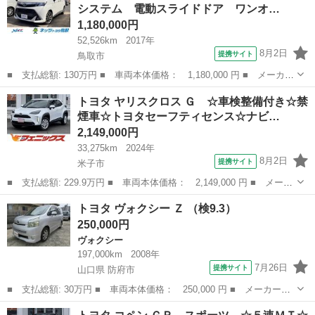
システム 電動スライドドア ワンオ…
リッド保...
1,180,000円
52,526km
2017年
8月2日
提携サイト
鳥取市
■ 支払総額: 130万円 ■ 車両本体価格： 1,180,000 円 ■ メーカー
名： トヨタ ■ 車種名： タンク ■ グレード名： Ｘ Ｓ ４Ｗ
鳥取
鳥取市
トヨタ
トヨタ ヤリスクロス Ｇ ☆車検整備付き☆禁
Ｄ 衝突被害軽減システム 電動スライドドア ワンオーナー 記録
煙車☆トヨタセーフティセンス☆ナビ…
簿 アイド...
2,149,000円
33,275km
2024年
8月2日
提携サイト
米子市
■ 支払総額: 229.9万円 ■ 車両本体価格： 2,149,000 円 ■ メーカ
ー名： トヨタ ■ 車種名： ヤリスクロス ■ グレード名： Ｇ
鳥取
米子市
トヨタ
トヨタ ヴォクシー Ｚ （検9.3）
☆車検整備付き☆禁煙車☆トヨタセーフティセンス☆ナビ☆ トヨタ
250,000円
セーフテ...
ヴォクシー
197,000km
2008年
7月26日
提携サイト
山口県 防府市
■ 支払総額: 30万円 ■ 車両本体価格： 250,000 円 ■ メーカー
名： トヨタ ■ 車種名： ヴォクシー ■ グレード名： Ｚ ■ 排
山口
防府市
ヴォクシー