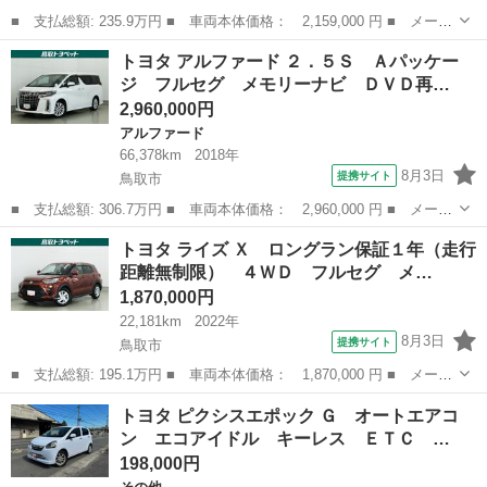
■ 支払総額: 235.9万円 ■ 車両本体価格： 2,159,000 円 ■ メーカ
ー名： トヨタ ■ 車種名： ＦＪクルーザー ■ グレード名： ベ
鳥取
米子市
その他
トヨタ アルファード ２．５Ｓ Ａパッケー
ースグレード ☆車検整備付き☆禁煙車☆切替４ＷＤ☆ ユーザー買
ジ フルセグ メモリーナビ ＤＶＤ再…
取車☆切...
2,960,000円
アルファード
66,378km
2018年
8月3日
提携サイト
鳥取市
■ 支払総額: 306.7万円 ■ 車両本体価格： 2,960,000 円 ■ メーカ
ー名： トヨタ ■ 車種名： アルファード ■ グレード名： ２．
鳥取
鳥取市
アルファード
トヨタ ライズ Ｘ ロングラン保証１年（走行
５Ｓ Ａパッケージ フルセグ メモリーナビ ＤＶＤ再生 ミュー
距離無制限） ４ＷＤ フルセグ メ…
ジックプ...
1,870,000円
22,181km
2022年
8月3日
提携サイト
鳥取市
■ 支払総額: 195.1万円 ■ 車両本体価格： 1,870,000 円 ■ メーカ
ー名： トヨタ ■ 車種名： ライズ ■ グレード名： Ｘ ロング
鳥取
鳥取市
トヨタ
トヨタ ピクシスエポック Ｇ オートエアコ
ラン保証１年（走行距離無制限） ４ＷＤ フルセグ メモリーナ
ン エコアイドル キーレス ＥＴＣ …
ビ ＤＶＤ...
198,000円