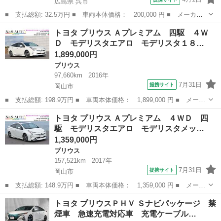
広島県 呉市
■ 支払総額: 32.5万円 ■ 車両本体価格： 200,000 円 ■ メーカー
名： トヨタ ■ 車種名： パッソ ■ グレード名： Ｘ クツロ
広島
呉市
パッソ
トヨタ プリウス Ａプレミアム 四駆 ４Ｗ
ギ 社内外清掃磨き・ナビ付 ■ 排気量： 1000cc ■ ドア枚数：
Ｄ モデリスタエアロ モデリスタ１８…
5D...
1,899,000円
プリウス
97,660km
2016年
7月31日
提携サイト
岡山市
■ 支払総額: 198.9万円 ■ 車両本体価格： 1,899,000 円 ■ メーカ
ー名： トヨタ ■ 車種名： プリウス ■ グレード名： Ａプレミ
岡山
岡山市
プリウス
トヨタ プリウス Ａプレミアム ４ＷＤ 四
アム 四駆 ４ＷＤ モデリスタエアロ モデリスタ１８ｉｎホイー
駆 モデリスタエアロ モデリスタメッ…
ル モデ...
1,359,000円
プリウス
157,521km
2017年
7月31日
提携サイト
岡山市
■ 支払総額: 148.9万円 ■ 車両本体価格： 1,359,000 円 ■ メーカ
ー名： トヨタ ■ 車種名： プリウス ■ グレード名： Ａプレミ
岡山
岡山市
プリウス
トヨタ プリウスＰＨＶ Ｓナビパッケージ 禁
アム ４ＷＤ 四駆 モデリスタエアロ モデリスタメッキ モデリ
煙車 急速充電対応車 充電ケーブル…
スタホイ...