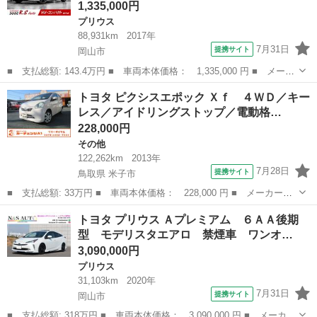
1,335,000円
プリウス
88,931km
2017年
7月31日
提携サイト
岡山市
■ 支払総額: 143.4万円 ■ 車両本体価格： 1,335,000 円 ■ メーカ
ー名： トヨタ ■ 車種名： プリウスＰＨＶ ■ グレード名： Ｓ
岡山
岡山市
プリウス
トヨタ ピクシスエポック Ｘｆ ４ＷＤ／キー
ナビパッケージ 禁煙車 急速充電対応車 充電ケーブル 衝突軽減
レス／アイドリングストップ／電動格…
ブレーキ...
228,000円
その他
122,262km
2013年
7月28日
提携サイト
鳥取県 米子市
■ 支払総額: 33万円 ■ 車両本体価格： 228,000 円 ■ メーカー
名： トヨタ ■ 車種名： ピクシスエポック ■ グレード名： Ｘ
鳥取
米子市
その他
トヨタ プリウス Ａプレミアム ６ＡＡ後期
ｆ ４ＷＤ／キーレス／アイドリングストップ／電動格納ミラー／盗
型 モデリスタエアロ 禁煙車 ワンオ…
難防止装置／修復...
3,090,000円
プリウス
31,103km
2020年
7月31日
提携サイト
岡山市
■ 支払総額: 318万円 ■ 車両本体価格： 3,090,000 円 ■ メーカー