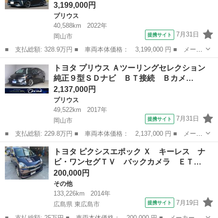
3,199,000円
プリウス
40,588km
2022年
7月31日
提携サイト
岡山市
■ 支払総額: 328.9万円 ■ 車両本体価格： 3,199,000 円 ■ メーカ
ー名： トヨタ ■ 車種名： プリウス ■ グレード名： Ａプレミ
岡山
岡山市
プリウス
トヨタ プリウス Ａツーリングセレクション
アム ６ＡＡ後期型 禁煙車 モデリスタエアロ １８ｉｎホイー
純正９型ＳＤナビ ＢＴ接続 Ｂカメ…
ル 本革シ...
2,137,000円
プリウス
49,522km
2017年
7月31日
提携サイト
岡山市
■ 支払総額: 229.8万円 ■ 車両本体価格： 2,137,000 円 ■ メーカ
ー名： トヨタ ■ 車種名： プリウス ■ グレード名： Ａツーリ
岡山
岡山市
プリウス
トヨタ ピクシスエポック Ｘ キーレス ナ
ングセレクション 純正９型ＳＤナビ ＢＴ接続 Ｂカメラ セーフ
ビ・ワンセグＴＶ バックカメラ ＥＴ…
ティセン...
200,000円
その他
133,226km
2014年
7月19日
提携サイト
広島県 東広島市
■ 支払総額: 25万円 ■ 車両本体価格： 200,000 円 ■ メーカー