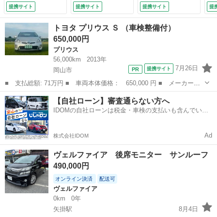
全方位カメラ ＥＴ
ラ ブラインドスポ
ッ
提携サイト
提携サイト
提携サイト
提
Ｃ ターボ付き ク
ットモニター 衝突
可
ルコン アイドリン
被害軽減システム
衝
トヨタ プリウス Ｓ （車検整備付）
グストップ ＣＤ／
ドラレコ ＬＥＤヘ
ム
650,000円
ＤＶＤ Ｂｌｕｅｔ
ッドランプ アイド
コ
プリウス
ｏｏｔｈ接続 フル
リングストップ
ン
セグ スマートキー
（車検整備付）
（
56,000km
2013年
（検10.2）
7月26日
提携サイト
岡山市
■ 支払総額: 71万円 ■ 車両本体価格： 650,000 円 ■ メーカー
名： トヨタ ■ 車種名： プリウス ■ グレード名： Ｓ ■ 排気
岡山
岡山市
プリウス
車両
【自社ローン】審査通らない方へ
量： 1800cc ■ ドア枚数： 5D ■ ミッション： CVT ■ 店舗...
IDOMの自社ローンは税金・車検の支払いも含んでいる
ので毎月の支払額は一定
Ad
株式会社IDOM
ヴェルファイア 後席モニター サンルーフ
490,000円
オンライン決済
配送可
ヴェルファイア
0km
0年
矢掛駅
8月4日