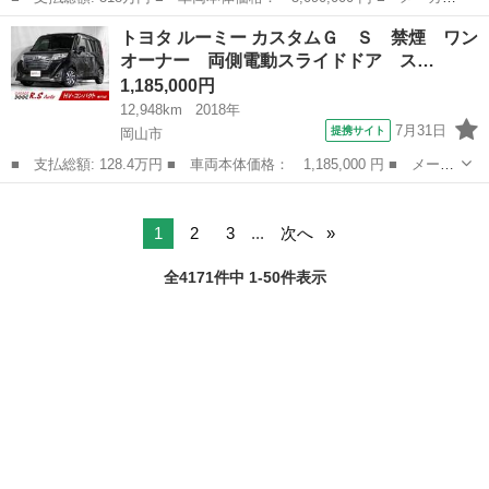
名： トヨタ ■ 車種名： プリウス ■ グレード名： Ａプレミア
岡山
岡山市
プリウス
トヨタ ルーミー カスタムＧ Ｓ 禁煙 ワン
ム ６ＡＡ後期型 モデリスタエアロ 禁煙車 ワンオーナー １７
オーナー 両側電動スライドドア ス…
ｉｎツーリ...
1,185,000円
12,948km
2018年
7月31日
提携サイト
岡山市
■ 支払総額: 128.4万円 ■ 車両本体価格： 1,185,000 円 ■ メーカ
ー名： トヨタ ■ 車種名： ルーミー ■ グレード名： カスタム
岡山
岡山市
トヨタ
Ｇ Ｓ 禁煙 ワンオーナー 両側電動スライドドア スマートキ
ー 衝突軽...
1
2
3
...
次へ
全4171件中 1-50件表示