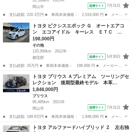
51,188km
2023年
7月31日
提携サイト
岡山市
■ 支払総額: 220.3万円 ■ 車両本体価格： 2,019,000 円 ■ メーカ
ー名： トヨタ ■ 車種名： プリウス ■ グレード名： Ｕ 禁煙
岡山
岡山市
プリウス
トヨタ ピクシスエポック Ｇ オートエアコ
車 純正８型ディスプレイオーディオ アラウンドビューカメラ フ
ン エコアイドル キーレス ＥＴＣ …
ルセグ ...
198,000円
その他
120,000km
2012年
5月30日
提携サイト
都窪郡
■ 支払総額: 25万円 ■ 車両本体価格： 198,000 円 ■ メーカー
名： トヨタ ■ 車種名： ピクシスエポック ■ グレード名：
岡山
都窪郡
その他
トヨタ プリウス Ａプレミアム ツーリングセ
Ｇ オートエアコン エコアイドル キーレス ＥＴＣ 社外エアク
レクション 後期型最終モデル 本革…
リーナー ウインカ...
1,848,000円
プリウス
95,485km
2021年
7月31日
提携サイト
岡山市
■ 支払総額: 199.8万円 ■ 車両本体価格： 1,848,000 円 ■ メーカ
ー名： トヨタ ■ 車種名： プリウス ■ グレード名： Ａプレミ
岡山
岡山市
プリウス
トヨタ アルファードハイブリッド Ｚ 左右独
アム ツーリングセレクション 後期型最終モデル 本革シート 改