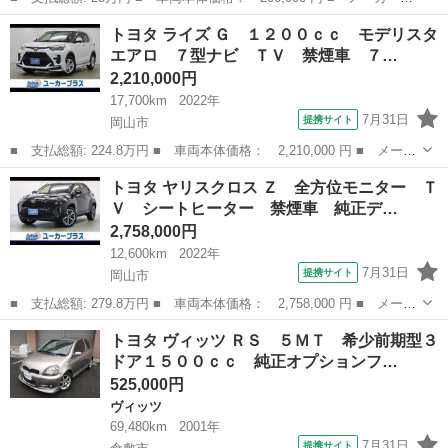
名： トヨタ ■ 車種名： ピクシスエポック ■ グレード名：
広島
広島市
その他
トヨタ ライズ Ｇ １２００ｃｃ モデリスタ
Ｇ ドライブレコーダー ＥＴＣ ナビ ＴＶ スマートキー アイ
エアロ ７型ナビ ＴＶ 禁煙車 ７…
ドリングストップ ...
2,210,000円
17,700km
2022年
7月31日
提携サイト
岡山市
■ 支払総額: 224.8万円 ■ 車両本体価格： 2,210,000 円 ■ メーカ
ー名： トヨタ ■ 車種名： ライズ ■ グレード名： Ｇ １２０
岡山
岡山市
トヨタ
トヨタ ヤリスクロス Ｚ 全方位モニター Ｔ
０ｃｃ モデリスタエアロ ７型ナビ ＴＶ 禁煙車 ７型ナビ フ
Ｖ シートヒーター 禁煙車 純正デ…
ルセグＴ...
2,758,000円
12,600km
2022年
7月31日
提携サイト
岡山市
■ 支払総額: 279.8万円 ■ 車両本体価格： 2,758,000 円 ■ メーカ
ー名： トヨタ ■ 車種名： ヤリスクロス ■ グレード名： Ｚ
岡山
岡山市
トヨタ
トヨタ ヴィッツ ＲＳ ５ＭＴ 希少前期型３
全方位モニター ＴＶ シートヒーター 禁煙車 純正ディスプレイ
ドア１５００ｃｃ 純正オプションフ…
オーディ...
525,000円
ヴィッツ
69,480km
2001年
7月31日
提携サイト