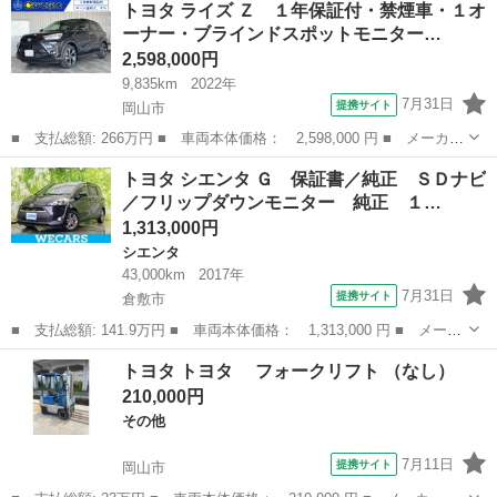
トヨタ ライズ Ｚ １年保証付・禁煙車・１オ
リスタフルエアロ ９インチ純正ナビＴＶ バックカメラ 衝突軽減
ーナー・ブラインドスポットモニター…
ブレーキ...
2,598,000円
9,835km
2022年
7月31日
提携サイト
岡山市
■ 支払総額: 266万円 ■ 車両本体価格： 2,598,000 円 ■ メーカー
名： トヨタ ■ 車種名： ライズ ■ グレード名： Ｚ １年保証
岡山
岡山市
トヨタ
トヨタ シエンタ Ｇ 保証書／純正 ＳＤナビ
付・禁煙車・１オーナー・ブラインドスポットモニター・パノラミッ
／フリップダウンモニター 純正 １…
クビューモ...
1,313,000円
シエンタ
43,000km
2017年
7月31日
提携サイト
倉敷市
■ 支払総額: 141.9万円 ■ 車両本体価格： 1,313,000 円 ■ メーカ
ー名： トヨタ ■ 車種名： シエンタ ■ グレード名： Ｇ 保証
岡山
倉敷市
シエンタ
トヨタ トヨタ フォークリフト （なし）
書／純正 ＳＤナビ／フリップダウンモニター 純正 １２．８イン
210,000円
チ／両側...
その他
7月11日
提携サイト
岡山市