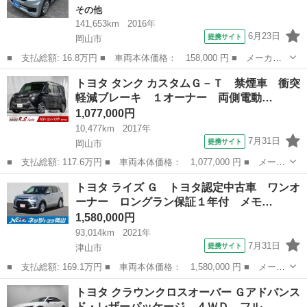
その他
141,653km
2016年
6月23日
提携サイト
岡山市
■ 支払総額: 16.8万円 ■ 車両本体価格： 158,000 円 ■ メーカー
名： トヨタ ■ 車種名： ピクシスエポック ■ グレード名： Ｌ
岡山
岡山市
その他
トヨタ タンク カスタムＧ－Ｔ 禁煙車 衝突
■ 排気量： 660cc ■ ドア枚数： 5D ■ ミッション： CVT...
軽減ブレーキ １オーナー 両側電動…
1,077,000円
10,477km
2017年
7月31日
提携サイト
岡山市
■ 支払総額: 117.6万円 ■ 車両本体価格： 1,077,000 円 ■ メーカ
ー名： トヨタ ■ 車種名： タンク ■ グレード名： カスタムＧ
岡山
岡山市
トヨタ
トヨタ ライズ Ｇ トヨタ認定中古車 ワンオ
－Ｔ 禁煙車 衝突軽減ブレーキ １オーナー 両側電動スライドド
ーナー ロングラン保証１年付 メモ…
ア ９型...
1,580,000円
93,014km
2021年
7月31日
提携サイト
津山市
■ 支払総額: 169.1万円 ■ 車両本体価格： 1,580,000 円 ■ メーカ
ー名： トヨタ ■ 車種名： ライズ ■ グレード名： Ｇ トヨタ
岡山
津山市
トヨタ
トヨタ クラウンクロスオーバー Ｇアドバンス
認定中古車 ワンオーナー ロングラン保証１年付 メモリーナビ
ド・レザーパッケージ ４ＷＤ フル…