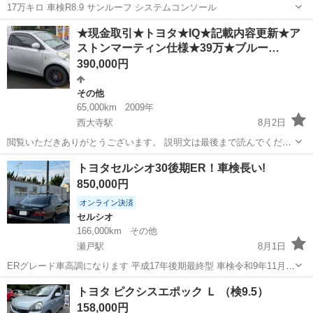
17万キロ 車検R8.9 サンルーフ システムコンソール
岡山
小田郡
矢掛駅
ヴェルファイア
サンルーフ
★現金取引★トヨタ★IQ★記載内容更新★ア
ストンマーティン仕様★39万★ブルー…
390,000円
その他
65,000km
2009年
西大寺駅
8月2日
閲覧いただきありがとうございます。 説明文は最後まで読んでくださ
い。宜しくお願いいたします。 トヨタ ★IQ ★アストンマーティン仕
岡山
岡山市
西大寺駅
その他
アストンマーティン
トヨタセルシオ30後期ER！車検長い!
様 ★39万 ★ブルートゥース ★ナビ ★バックカメラ ★２１年式...
850,000円
オンライン決済
セルシオ
166,000km
その他
瀬戸駅
8月1日
ERグレード車高調になります 平成17年後期最終型 車検令和9年11月ま
で❗️ サンルーフ カワシート(破れあります) エアロ付き リアテールスモ
岡山
赤磐市
瀬戸駅
セルシオ
後期
トヨタ ピクシスエポック Ｌ （検9.5）
ーク シートヒーター「クーラー」付き 社外ホイール リサイクル別
158,000円