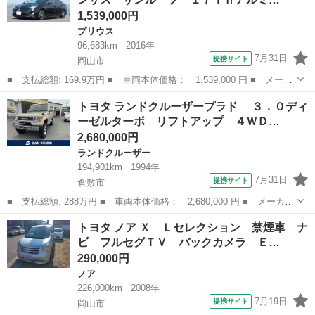
ーフ 本革シ...
1,539,000円
プリウス
96,683km
2016年
7月31日
提携サイト
岡山市
■ 支払総額: 169.9万円 ■ 車両本体価格： 1,539,000 円 ■ メーカ
ー名： トヨタ ■ 車種名： プリウス ■ グレード名： Ａプレミ
岡山
岡山市
プリウス
トヨタ ランドクルーザープラド ３．０ディ
アム ＲＳ－Ｒダウンサス サンルーフ １７ｉｎアルミホイール
ーゼルターボ リフトアップ ４ＷＤ…
９型ナビ...
2,680,000円
ランドクルーザー
194,901km
1994年
7月31日
提携サイト
倉敷市
■ 支払総額: 288万円 ■ 車両本体価格： 2,680,000 円 ■ メーカー
名： トヨタ ■ 車種名： ランドクルーザープラド ■ グレード
岡山
倉敷市
ランドクルーザー
トヨタ ノア Ｘ Ｌセレクション 禁煙車 ナ
名： ３．０ディーゼルターボ リフトアップ ４ＷＤ ＥＴＣ
ビ フルセグＴＶ バックカメラ Ｅ…
サンルーフ ...
290,000円
ノア
226,000km
2008年
7月19日
提携サイト
岡山市