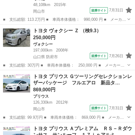
48,108km
2015年
7月31日
提携サイト
岡山市
■ 支払総額: 113.2万円 ■ 車両本体価格： 990,000 円 ■ メーカー
名： トヨタ ■ 車種名： プレミオ ■ グレード名： １．５Ｆ
岡山
岡山市
その他
トヨタ ヴォクシー Ｚ （検9.3）
Ｌパッケージ ワンセグ メモリーナビ ミュージックプレイヤー接
250,000円
続可 バッ...
ヴォクシー
197,000km
2008年
7月26日
提携サイト
山口県 防府市
■ 支払総額: 30万円 ■ 車両本体価格： 250,000 円 ■ メーカー
名： トヨタ ■ 車種名： ヴォクシー ■ グレード名： Ｚ ■ 排
山口
防府市
ヴォクシー
トヨタ プリウス Ｇツーリングセレクションレ
気量： 2000cc ■ ドア枚数： 5D ■ ミッション： インパネAT ...
ザーパッケージ フルエアロ 新品タ…
869,000円
プリウス
126,330km
2012年
7月31日
提携サイト
岡山市
■ 支払総額: 99.9万円 ■ 車両本体価格： 869,000 円 ■ メーカー
名： トヨタ ■ 車種名： プリウス ■ グレード名： Ｇツーリン
岡山
岡山市
プリウス
トヨタ プリウス Ａプレミアム ＲＳ－Ｒダウ
グセレクションレザーパッケージ フルエアロ 新品タイヤ サンル
ンサス サンルーフ １７ｉｎアルミ…