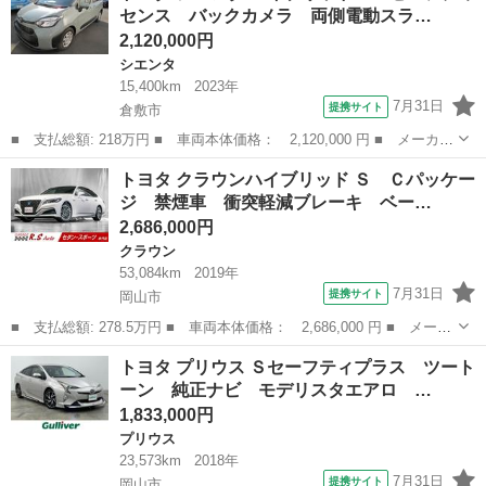
センス バックカメラ 両側電動スラ…
Ｔ ＣＤ ＤＶＤ...
2,120,000円
シエンタ
15,400km
2023年
7月31日
提携サイト
倉敷市
■ 支払総額: 218万円 ■ 車両本体価格： 2,120,000 円 ■ メーカー
名： トヨタ ■ 車種名： シエンタ ■ グレード名： ハイブリッ
岡山
倉敷市
シエンタ
トヨタ クラウンハイブリッド Ｓ Ｃパッケー
ドＧ セーフティセンス バックカメラ 両側電動スライドドア Ｅ
ジ 禁煙車 衝突軽減ブレーキ ベー…
ＴＣ 前後...
2,686,000円
クラウン
53,084km
2019年
7月31日
提携サイト
岡山市
■ 支払総額: 278.5万円 ■ 車両本体価格： 2,686,000 円 ■ メーカ
ー名： トヨタ ■ 車種名： クラウンハイブリッド ■ グレード
岡山
岡山市
クラウン
トヨタ プリウス Ｓセーフティプラス ツート
名： Ｓ Ｃパッケージ 禁煙車 衝突軽減ブレーキ ベージュ革シ
ーン 純正ナビ モデリスタエアロ …
ート 純正...
1,833,000円
プリウス
23,573km
2018年
7月31日
提携サイト
岡山市