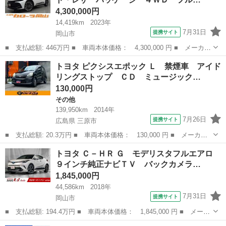
ＤＶＤ再...
4,300,000円
14,419km
2023年
7月31日
提携サイト
岡山市
■ 支払総額: 446万円 ■ 車両本体価格： 4,300,000 円 ■ メーカー
名： トヨタ ■ 車種名： クラウンクロスオーバー ■ グレード
岡山
岡山市
トヨタ
トヨタ ピクシスエポック Ｌ 禁煙車 アイド
名： Ｇアドバンスド・レザーパッケージ ４ＷＤ フルセグ メモ
リングストップ ＣＤ ミュージック…
リーナビ ミ...
130,000円
その他
139,950km
2014年
7月26日
提携サイト
広島県 三原市
■ 支払総額: 20.3万円 ■ 車両本体価格： 130,000 円 ■ メーカー
名： トヨタ ■ 車種名： ピクシスエポック ■ グレード名：
広島
三原市
その他
トヨタ Ｃ－ＨＲ Ｇ モデリスタフルエアロ
Ｌ 禁煙車 アイドリングストップ ＣＤ ミュージックプレイヤー
９インチ純正ナビＴＶ バックカメラ…
接続可 キーレ...
1,845,000円
44,586km
2018年
7月31日
提携サイト
岡山市
■ 支払総額: 194.4万円 ■ 車両本体価格： 1,845,000 円 ■ メーカ
ー名： トヨタ ■ 車種名： Ｃ－ＨＲ ■ グレード名： Ｇ モデ
岡山
岡山市
トヨタ