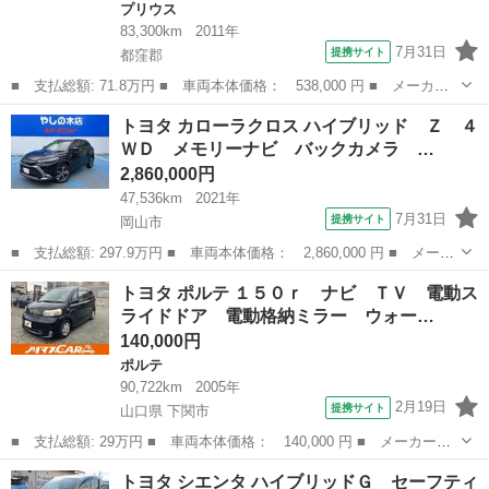
プリウス
83,300km
2011年
7月31日
提携サイト
都窪郡
■ 支払総額: 71.8万円 ■ 車両本体価格： 538,000 円 ■ メーカー
名： トヨタ ■ 車種名： プリウス ■ グレード名： Ｓ 純正Ｓ
岡山
都窪郡
プリウス
トヨタ カローラクロス ハイブリッド Ｚ ４
Ｄナビ バックカメラ 禁煙車 スマートキー ＬＥＤヘッド ＥＴ
ＷＤ メモリーナビ バックカメラ …
Ｃ 純正１５...
2,860,000円
47,536km
2021年
7月31日
提携サイト
岡山市
■ 支払総額: 297.9万円 ■ 車両本体価格： 2,860,000 円 ■ メーカ
ー名： トヨタ ■ 車種名： カローラクロス ■ グレード名： ハ
岡山
岡山市
トヨタ
トヨタ ポルテ １５０ｒ ナビ ＴＶ 電動ス
イブリッド Ｚ ４ＷＤ メモリーナビ バックカメラ 衝突被害軽
ライドドア 電動格納ミラー ウォー…
減システ...
140,000円
ポルテ
90,722km
2005年
2月19日
提携サイト
山口県 下関市
■ 支払総額: 29万円 ■ 車両本体価格： 140,000 円 ■ メーカー
名： トヨタ ■ 車種名： ポルテ ■ グレード名： １５０ｒ ナ
山口
下関市
ポルテ
トヨタ シエンタ ハイブリッドＧ セーフティ
ビ ＴＶ 電動スライドドア 電動格納ミラー ウォークスルー Ａ