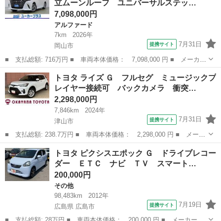
立ムーンルーフ ユニバーサルステッ…
良後セー...
7,098,000円
アルファード
7km
2026年
7月31日
提携サイト
岡山市
■ 支払総額: 716万円 ■ 車両本体価格： 7,098,000 円 ■ メーカー
名： トヨタ ■ 車種名： アルファードハイブリッド ■ グレード
岡山
岡山市
アルファード
トヨタ ライズ Ｇ フルセグ ミュージックプ
名： Ｚ 左右独立ムーンルーフ ユニバーサルステップ トヨタチ
レイヤー接続可 バックカメラ 衝突…
ームメイト...
2,298,000円
7,846km
2024年
7月31日
提携サイト
津山市
■ 支払総額: 238.7万円 ■ 車両本体価格： 2,298,000 円 ■ メーカ
ー名： トヨタ ■ 車種名： ライズ ■ グレード名： Ｇ フルセ
岡山
津山市
トヨタ
トヨタ ピクシスエポック Ｇ ドライブレコー
グ ミュージックプレイヤー接続可 バックカメラ 衝突被害軽減シ
ダー ＥＴＣ ナビ ＴＶ スマート…
ステム ...
200,000円
その他
98,483km
2012年
7月19日
提携サイト
広島県 広島市
■ 支払総額: 28万円 ■ 車両本体価格： 200,000 円 ■ メーカー