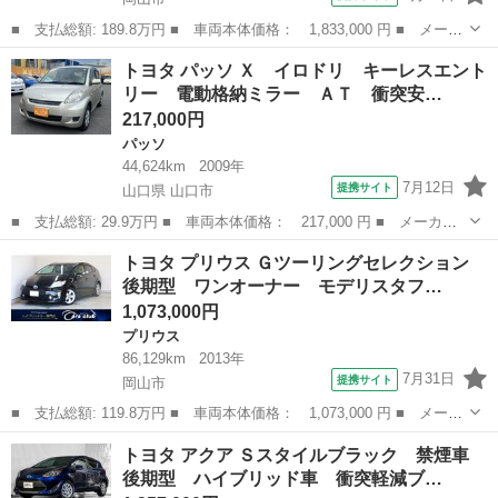
■ 支払総額: 189.8万円 ■ 車両本体価格： 1,833,000 円 ■ メーカ
ー名： トヨタ ■ 車種名： プリウス ■ グレード名： Ｓセーフ
岡山
岡山市
プリウス
トヨタ パッソ Ｘ イロドリ キーレスエント
ティプラス ツートーン 純正ナビ モデリスタエアロ モデリスタ
リー 電動格納ミラー ＡＴ 衝突安…
アルミ ...
217,000円
パッソ
44,624km
2009年
7月12日
提携サイト
山口県 山口市
■ 支払総額: 29.9万円 ■ 車両本体価格： 217,000 円 ■ メーカー
名： トヨタ ■ 車種名： パッソ ■ グレード名： Ｘ イロド
山口
山口市
パッソ
トヨタ プリウス Ｇツーリングセレクション
リ キーレスエントリー 電動格納ミラー ＡＴ 衝突安全ボディ
後期型 ワンオーナー モデリスタフ…
ベンチシート ...
1,073,000円
プリウス
86,129km
2013年
7月31日
提携サイト
岡山市
■ 支払総額: 119.8万円 ■ 車両本体価格： 1,073,000 円 ■ メーカ
ー名： トヨタ ■ 車種名： プリウス ■ グレード名： Ｇツーリ
岡山
岡山市
プリウス
トヨタ アクア Ｓスタイルブラック 禁煙車
ングセレクション 後期型 ワンオーナー モデリスタフロントスポ
後期型 ハイブリッド車 衝突軽減ブ…
イラー ...