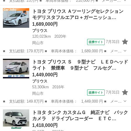
■ 支払総額: 23万円 ■ 車両本体価格： 210,000 円 ■ メーカー
名： トヨタ ■ 車種名： トヨタ ■ グレード名： フォークリ
岡山
岡山市
その他
トヨタ プリウス Ａツーリングセレクション
フト ■ 排気量： 800cc ■ ドア枚数： 0 ■ ミッション： MT ■...
モデリスタフルエアロ＋ガーニッシュ…
1,689,000円
プリウス
120,023km
2020年
7月31日
提携サイト
岡山市
■ 支払総額: 179.8万円 ■ 車両本体価格： 1,689,000 円 ■ メーカ
ー名： トヨタ ■ 車種名： プリウス ■ グレード名： Ａツーリ
岡山
岡山市
プリウス
トヨタ プリウス Ｓ ９型ナビ ＬＥＤヘッド
ングセレクション モデリスタフルエアロ＋ガーニッシュ／９型ナビ
ライト 禁煙車 ９型ナビ フルセグ…
＋連動Ｅ...
1,449,000円
プリウス
53,300km
2016年
7月31日
提携サイト
岡山市
■ 支払総額: 149.8万円 ■ 車両本体価格： 1,449,000 円 ■ メーカ
ー名： トヨタ ■ 車種名： プリウス ■ グレード名： Ｓ ９型
岡山
岡山市
プリウス
トヨタ タンク カスタムＧ 純正ナビ バック
ナビ ＬＥＤヘッドライト 禁煙車 ９型ナビ フルセグＴＶ Ｂｌ
カメラ ドライブレコーダー ＥＴＣ…
ｕｅｔｏ...
1,418,000円