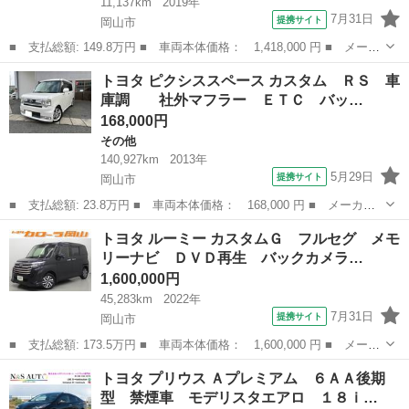
11,137km
2019年
7月31日
提携サイト
岡山市
■ 支払総額: 149.8万円 ■ 車両本体価格： 1,418,000 円 ■ メーカ
ー名： トヨタ ■ 車種名： タンク ■ グレード名： カスタム
岡山
岡山市
トヨタ
トヨタ ピクシススペース カスタム ＲＳ 車
Ｇ 純正ナビ バックカメラ ドライブレコーダー ＥＴＣ 両側パ
庫調 社外マフラー ＥＴＣ バッ…
ワースライ...
168,000円
その他
140,927km
2013年
5月29日
提携サイト
岡山市
■ 支払総額: 23.8万円 ■ 車両本体価格： 168,000 円 ■ メーカー
名： トヨタ ■ 車種名： ピクシススペース ■ グレード名： カ
岡山
岡山市
その他
トヨタ ルーミー カスタムＧ フルセグ メモ
スタム ＲＳ 車庫調 社外マフラー ＥＴＣ バックカメラ ナ
リーナビ ＤＶＤ再生 バックカメラ…
ビ ＨＩＤ ...
1,600,000円
45,283km
2022年
7月31日
提携サイト
岡山市
■ 支払総額: 173.5万円 ■ 車両本体価格： 1,600,000 円 ■ メーカ
ー名： トヨタ ■ 車種名： ルーミー ■ グレード名： カスタム
岡山
岡山市
トヨタ
トヨタ プリウス Ａプレミアム ６ＡＡ後期
Ｇ フルセグ メモリーナビ ＤＶＤ再生 バックカメラ 衝突被害
型 禁煙車 モデリスタエアロ １８ｉ…
軽減シス...