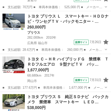
倉敷市
■ 支払総額: 70万円 ■ 車両本体価格： 525,000 円 ■ メーカー
名： トヨタ ■ 車種名： ヴィッツ ■ グレード名： ＲＳ ５Ｍ
岡山
倉敷市
ヴィッツ
トヨタ プリウス Ｌ スマートキー・ＨＤＤナ
Ｔ 希少前期型３ドア１５００ｃｃ 純正オプションフロントスポイ
ビ・ワンセグＴＶ・バックモニター・…
ラー ＴＲＤ専用...
260,000円
プリウス
282,000km
2010年
7月26日
提携サイト
広島県 福山市
■ 支払総額: 28.6万円 ■ 車両本体価格： 260,000 円 ■ メーカー
名： トヨタ ■ 車種名： プリウス ■ グレード名： Ｌ スマー
広島
福山市
プリウス
トヨタ Ｃ－ＨＲ ハイブリッドＧ 禁煙車 Ｔ
トキー・ＨＤＤナビ・ワンセグＴＶ・バックモニター・ＬＥＤヘッド
ＲＤフルエアロ ９型ナビＴＶ バッ…
ライト ■ ...
1,677,000円
68,680km
2017年
7月31日
提携サイト
岡山市
■ 支払総額: 177.6万円 ■ 車両本体価格： 1,677,000 円 ■ メーカ
ー名： トヨタ ■ 車種名： Ｃ－ＨＲ ■ グレード名： ハイブリ
岡山
岡山市
トヨタ
トヨタ プリウス Ｓ 純正ＳＤナビ バックカ
ッドＧ 禁煙車 ＴＲＤフルエアロ ９型ナビＴＶ バックカメラ
メラ 禁煙車 スマートキー ＬＥＤ…
衝突軽減...
538,000円