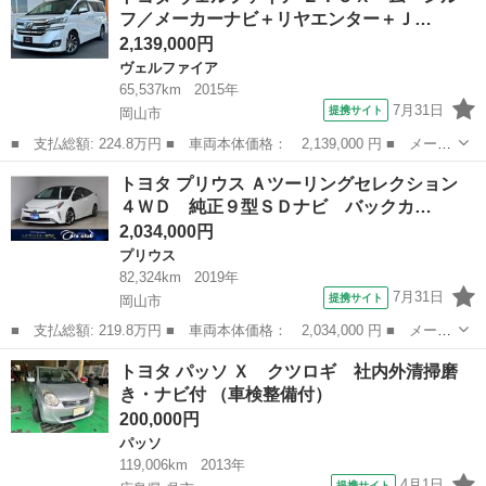
フ／メーカーナビ＋リヤエンター＋Ｊ…
ー／ドラ...
2,139,000円
ヴェルファイア
65,537km
2015年
7月31日
提携サイト
岡山市
■ 支払総額: 224.8万円 ■ 車両本体価格： 2,139,000 円 ■ メーカ
ー名： トヨタ ■ 車種名： ヴェルファイア ■ グレード名：
岡山
岡山市
ヴェルファイア
トヨタ プリウス Ａツーリングセレクション
２．５Ｘ ムーンルーフ／メーカーナビ＋リヤエンター＋ＪＢＬプレ
４ＷＤ 純正９型ＳＤナビ バックカ…
ミアムサウ...
2,034,000円
プリウス
82,324km
2019年
7月31日
提携サイト
岡山市
■ 支払総額: 219.8万円 ■ 車両本体価格： 2,034,000 円 ■ メーカ
ー名： トヨタ ■ 車種名： プリウス ■ グレード名： Ａツーリ
岡山
岡山市
プリウス
トヨタ パッソ Ｘ クツロギ 社内外清掃磨
ングセレクション ４ＷＤ 純正９型ＳＤナビ バックカメラ セー
き・ナビ付 （車検整備付）
フティセ...
200,000円
パッソ
119,006km
2013年
4月1日
提携サイト