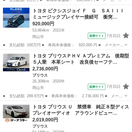
名： トヨタ ■ 車種名： ピクシスエポック ■ グレード名：
広島
東広島市
その他
トヨタ ピクシスジョイ Ｆ Ｇ ＳＡＩＩＩ
Ｘ キーレス ナビ・ワンセグＴＶ バックカメラ ＥＴＣ 禁煙
ミュージックプレイヤー接続可 衝突…
車 エコアイドル Ｕ...
920,000円
53,864km
2021年
7月31日
提携サイト
岡山市
■ 支払総額: 100万円 ■ 車両本体価格： 920,000 円 ■ メーカー
名： トヨタ ■ 車種名： ピクシスジョイ ■ グレード名： Ｆ
岡山
岡山市
トヨタ
トヨタ プリウスＰＨＶ Ａプレミアム 後期型
Ｇ ＳＡＩＩＩ ミュージックプレイヤー接続可 衝突被害軽減シス
５人乗 本革シート 改良後セーフテ…
テム ＬＥＤヘ...
2,736,000円
プリウス
26,308km
2020年
7月31日
提携サイト
岡山市
■ 支払総額: 289.8万円 ■ 車両本体価格： 2,736,000 円 ■ メーカ
ー名： トヨタ ■ 車種名： プリウスＰＨＶ ■ グレード名： Ａ
岡山
岡山市
プリウス
トヨタ プリウス Ｕ 禁煙車 純正８型ディス
プレミアム 後期型５人乗 本革シート 改良後セーフティセンス
プレイオーディオ アラウンドビュー…
急速充電...
2,019,000円
プリウス