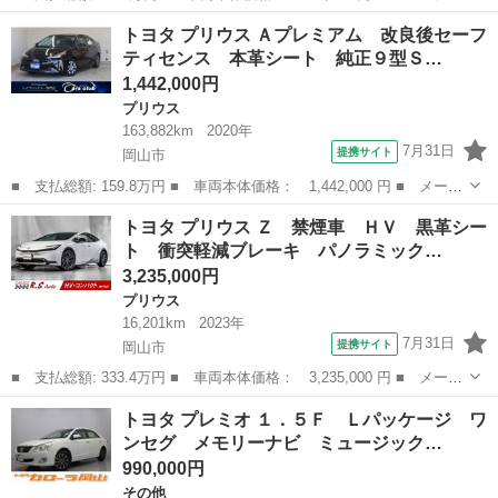
名： トヨタ ■ 車種名： プリウスアルファ ■ グレード名：
岡山
岡山市
プリウス
トヨタ プリウス Ａプレミアム 改良後セーフ
Ｓ ＥＴＣ バックカメラ ナビ ＴＶ ＨＩＤ スマートキー ア
ティセンス 本革シート 純正９型Ｓ…
イドリングスト...
1,442,000円
プリウス
163,882km
2020年
7月31日
提携サイト
岡山市
■ 支払総額: 159.8万円 ■ 車両本体価格： 1,442,000 円 ■ メーカ
ー名： トヨタ ■ 車種名： プリウス ■ グレード名： Ａプレミ
岡山
岡山市
プリウス
トヨタ プリウス Ｚ 禁煙車 ＨＶ 黒革シー
アム 改良後セーフティセンス 本革シート 純正９型ＳＤナビ 全
ト 衝突軽減ブレーキ パノラミック…
方位カメ...
3,235,000円
プリウス
16,201km
2023年
7月31日
提携サイト
岡山市
■ 支払総額: 333.4万円 ■ 車両本体価格： 3,235,000 円 ■ メーカ
ー名： トヨタ ■ 車種名： プリウス ■ グレード名： Ｚ 禁煙
岡山
岡山市
プリウス
トヨタ プレミオ １．５Ｆ Ｌパッケージ ワ
車 ＨＶ 黒革シート 衝突軽減ブレーキ パノラミックビューカメ
ンセグ メモリーナビ ミュージック…
ラ ＥＴ...
990,000円
その他