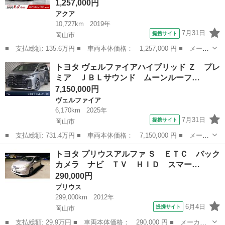
1,257,000円
アクア
10,727km
2019年
7月31日
提携サイト
岡山市
■ 支払総額: 135.6万円 ■ 車両本体価格： 1,257,000 円 ■ メーカ
ー名： トヨタ ■ 車種名： アクア ■ グレード名： Ｓスタイル
岡山
岡山市
アクア
トヨタ ヴェルファイアハイブリッド Ｚ プレ
ブラック 禁煙車 後期型 ハイブリッド車 衝突軽減ブレーキ ス
ミア ＪＢＬサウンド ムーンルーフ…
マートキ...
7,150,000円
ヴェルファイア
6,170km
2025年
7月31日
提携サイト
岡山市
■ 支払総額: 731.4万円 ■ 車両本体価格： 7,150,000 円 ■ メーカ
ー名： トヨタ ■ 車種名： ヴェルファイアハイブリッド ■ グレ
岡山
岡山市
ヴェルファイア
トヨタ プリウスアルファ Ｓ ＥＴＣ バック
ード名： Ｚ プレミア ＪＢＬサウンド ムーンルーフ １４型ナ
カメラ ナビ ＴＶ ＨＩＤ スマー…
ビＴＶ ...
290,000円
プリウス
299,000km
2012年
6月4日
提携サイト
岡山市
■ 支払総額: 29.9万円 ■ 車両本体価格： 290,000 円 ■ メーカー