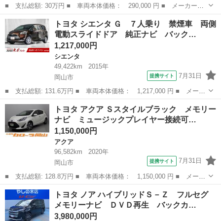
■ 支払総額: 30万円 ■ 車両本体価格： 290,000 円 ■ メーカー
名： トヨタ ■ 車種名： ノア ■ グレード名： Ｘ Ｌセレクシ
岡山
岡山市
ノア
トヨタ シエンタ Ｇ ７人乗り 禁煙車 両側
ョン 禁煙車 ナビ フルセグＴＶ バックカメラ ＥＴＣ 電動ス
電動スライドドア 純正ナビ バック…
ライドドア シー...
1,217,000円
シエンタ
49,422km
2015年
7月31日
提携サイト
岡山市
■ 支払総額: 131.6万円 ■ 車両本体価格： 1,217,000 円 ■ メーカ
ー名： トヨタ ■ 車種名： シエンタ ■ グレード名： Ｇ ７人
岡山
岡山市
シエンタ
トヨタ アクア Ｓスタイルブラック メモリー
乗り 禁煙車 両側電動スライドドア 純正ナビ バックカメラ プ
ナビ ミュージックプレイヤー接続可…
ッシュス...
1,150,000円
アクア
96,582km
2020年
7月31日
提携サイト
岡山市
■ 支払総額: 128.8万円 ■ 車両本体価格： 1,150,000 円 ■ メーカ
ー名： トヨタ ■ 車種名： アクア ■ グレード名： Ｓスタイル
岡山
岡山市
アクア
トヨタ ノア ハイブリッドＳ－Ｚ フルセグ
ブラック メモリーナビ ミュージックプレイヤー接続可 バックカ
メモリーナビ ＤＶＤ再生 バックカ…
メラ 衝...
3,980,000円