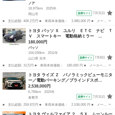
ノア
18,975km
2025年
7月31日
提携サイト
岡山市
■ 支払総額: 408.2万円 ■ 車両本体価格： 3,980,000 円 ■ メーカ
ー名： トヨタ ■ 車種名： ノア ■ グレード名： ハイブリッド
岡山
岡山市
ノア
トヨタ パッソ Ｘ ユルリ ＥＴＣ ナビ Ｔ
Ｓ－Ｚ フルセグ メモリーナビ ＤＶＤ再生 バックカメラ 衝突
Ｖ スマートキー 電動格納ミラー …
被害軽減...
180,000円
パッソ
104,030km
2011年
7月8日
提携サイト
山口県 光市
■ 支払総額: 31万円 ■ 車両本体価格： 180,000 円 ■ メーカー
名： トヨタ ■ 車種名： パッソ ■ グレード名： Ｘ ユルリ
山口
光市
パッソ
トヨタ ライズ Ｚ パノラミックビューモニタ
ＥＴＣ ナビ ＴＶ スマートキー 電動格納ミラー ＣＶＴ 盗難
ー／電動パーキング／ブラインドスポ…
防止システム 衝...
2,538,000円
6,795km
2025年
7月31日
提携サイト
倉敷市
■ 支払総額: 259.8万円 ■ 車両本体価格： 2,538,000 円 ■ メーカ
ー名： トヨタ ■ 車種名： ライズ ■ グレード名： Ｚ パノラ
岡山
倉敷市
トヨタ
トヨタ ヴェルファイア ２．５Ｘ ムーンルー
ミックビューモニター／電動パーキング／ブラインドスポットモニタ