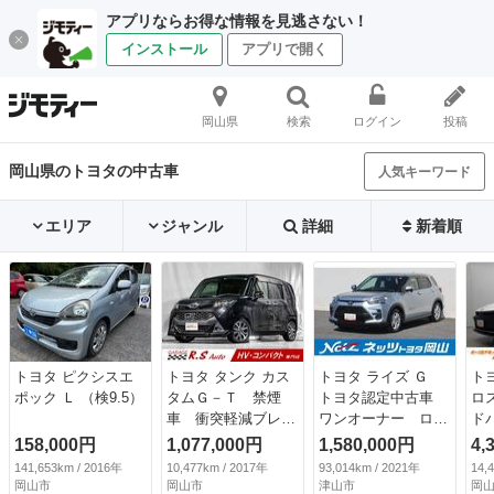
アプリならお得な情報を見逃さない！
インストール
アプリで開く
岡山県
検索
ログイン
投稿
岡山県のトヨタの中古車
人気キーワード
エリア
ジャンル
詳細
新着順
トヨタ ピクシスエ
トヨタ タンク カス
トヨタ ライズ Ｇ
ト
ポック Ｌ （検9.5）
タムＧ－Ｔ 禁煙
トヨタ認定中古車
ロ
車 衝突軽減ブレー
ワンオーナー ロン
ド
キ １オーナー 両
グラン保証１年付
パ
158,000円
1,077,000円
1,580,000円
4,
側電動スライドド
メモリーナビ ＤＶ
Ｄ
141,653km / 2016年
10,477km / 2017年
93,014km / 2021年
14,
ア ９型ナビＴＶ
Ｄ再生 バックカメ
リ
岡山市
岡山市
津山市
岡