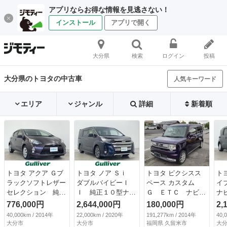
アプリならお得な情報を見逃さない！
インストール
アプリで開く
大分県
検索
ログイン
投稿
大分県のトヨタの中古車
人気キーワード
エリア
ジャンル
詳細
新着順
トヨタ アクア Ｇブ
トヨタ ノア Ｓｉ
トヨタ ピクシスス
ト
ラックソフトレザー
ダブルバイビーＩ
ペース カスタム
イ
セレクション 純正
Ｉ 純正１０型ナ
Ｇ ＥＴＣ ナビ
ナ
ナビ レザーシー
ビ 純正１２型後席
ＴＶ ＨＩＤ スマ
カ
776,000円
2,644,000円
180,000円
2,
ト 前後ドラレコ
モニター ＴＶ Ｂ
ートキー アイドリ
リ
40,000km / 2014年
22,000km / 2020年
191,277km / 2014年
40,
シートヒーター 純
ｌｕｅｔｏｏｔｈ
ングストップ 電動
テ
大分市
大分市
福岡県 久留米市
大