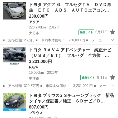
大分
中津市
プリウス
トヨタ アクア Ｇ フルセグＴＶ ＤＶＤ再
アム 純正９型ナビ フルセグ バックカメラ ＥＴＣ２．０ 社外
生 ＥＴＣ ＡＢＳ ＡＵＴＯエアコン…
ドラレコ...
230,000円
アクア
220,978km
2012年
6月17日
提携サイト
大分市
■ 支払総額: 25万円 ■ 車両本体価格： 230,000 円 ■ メーカー
名： トヨタ ■ 車種名： アクア ■ グレード名： Ｇ フルセグ
大分
大分市
アクア
トヨタ ＲＡＶ４ アドベンチャー 純正ナビ
ＴＶ ＤＶＤ再生 ＥＴＣ ＡＢＳ ＡＵＴＯエアコン 運転席エア
（ＵＳＢ／ＢＴ） フルセグ 全方位 …
バック 助手席エ...
3,231,000円
RAV4
19,000km
2022年
8月1日
提携サイト
中津市
■ 支払総額: 329.8万円 ■ 車両本体価格： 3,231,000 円 ■ メーカ
ー名： トヨタ ■ 車種名： ＲＡＶ４ ■ グレード名： アドベン
大分
中津市
RAV4
トヨタ プリウスα Ｓチューンブラック 新品
チャー 純正ナビ（ＵＳＢ／ＢＴ） フルセグ 全方位 ＥＴＣ 純
タイヤ／保証書／純正 ＳＤナビ／Ｂ…
正ドラレ...
807,000円
プリウス