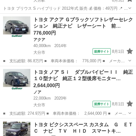
大分駅
8月3日
トヨタ プリウス S ハイブリッド 2012年式 販売 💰 価格：49万円 📍 場
所：大分県 ・年式：2012年 ・グレード：S ・走行距離：約100,000km
大分
大分市
大分駅
プリウス
トヨタ アクア Ｇブラックソフトレザーセレク
・排気量：1,800cc ・ミッション：AT ・車検：2...
ション 純正ナビ レザーシート 前…
776,000円
アクア
40,000km
2014年
8月1日
提携サイト
大分市
■ 支払総額: 86.8万円 ■ 車両本体価格： 776,000 円 ■ メーカー
名： トヨタ ■ 車種名： アクア ■ グレード名： Ｇブラックソ
大分
大分市
アクア
トヨタ ノア Ｓｉ ダブルバイビーＩＩ 純正
フトレザーセレクション 純正ナビ レザーシート 前後ドラレコ
１０型ナビ 純正１２型後席モニター…
シートヒータ...
2,644,000円
ノア
22,000km
2020年
8月1日
提携サイト
大分市
■ 支払総額: 274.9万円 ■ 車両本体価格： 2,644,000 円 ■ メーカ
ー名： トヨタ ■ 車種名： ノア ■ グレード名： Ｓｉ ダブル
大分
大分市
ノア
トヨタ ピクシススペース カスタム Ｇ ＥＴ
バイビーＩＩ 純正１０型ナビ 純正１２型後席モニター ＴＶ Ｂ
Ｃ ナビ ＴＶ ＨＩＤ スマートキ…
ｌｕｅｔ...