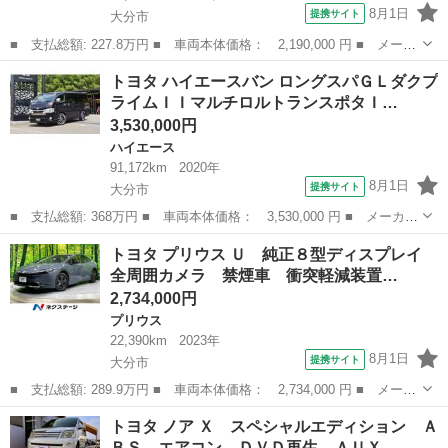
8月1日
提携サイト
大分市
■ 支払総額: 227.8万円 ■ 車両本体価格： 2,190,000 円 ■ メーカ
ー名： トヨタ ■ 車種名： プリウス ■ グレード名： Ｓツーリ
大分
大分市
プリウス
トヨタ ハイエースバン ロングスパＧＬダクプ
ングセレクション 純正７インチナビ フルセグＴＶ ＣＤ ＤＶ
ライムＩＩマルチロルトランスポタＩ…
Ｄ ＢＴ ...
3,530,000円
ハイエース
91,172km
2020年
8月1日
提携サイト
大分市
■ 支払総額: 368万円 ■ 車両本体価格： 3,530,000 円 ■ メーカー
名： トヨタ ■ 車種名： ハイエースバン ■ グレード名： ロン
大分
大分市
ハイエース
トヨタ プリウス Ｕ 純正８型ディスプレイ
グスパＧＬダクプライムＩＩマルチロルトランスポタＩＩ ＡＬＰＩ
全周囲カメラ 禁煙車 衝突軽減装置…
ＮＥナビ＆...
2,734,000円
プリウス
22,390km
2023年
8月1日
提携サイト
大分市
■ 支払総額: 289.9万円 ■ 車両本体価格： 2,734,000 円 ■ メーカ
ー名： トヨタ ■ 車種名： プリウス ■ グレード名： Ｕ 純正
大分
大分市
プリウス
トヨタ ノア Ｘ スペシャルエディション Ａ
８型ディスプレイ 全周囲カメラ 禁煙車 衝突軽減装置 レーダー
ＢＳ エアコン ＤＶＤ再生 ＡＵＸ…