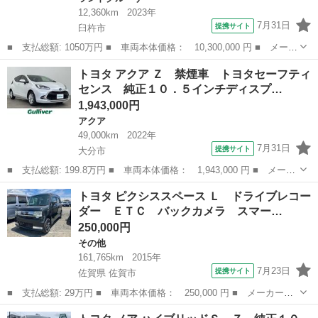
12,360km
2023年
7月31日
提携サイト
臼杵市
■ 支払総額: 1050万円 ■ 車両本体価格： 10,300,000 円 ■ メーカ
ー名： トヨタ ■ 車種名： ランドクルーザー ■ グレード名：
大分
臼杵市
ランドクルーザー
トヨタ アクア Ｚ 禁煙車 トヨタセーフティ
ＺＸ ナビ フルセグ オートリアゲート 全方位モニター 社外２
センス 純正１０．５インチディスプ…
０インチ...
1,943,000円
アクア
49,000km
2022年
7月31日
提携サイト
大分市
■ 支払総額: 199.8万円 ■ 車両本体価格： 1,943,000 円 ■ メーカ
ー名： トヨタ ■ 車種名： アクア ■ グレード名： Ｚ 禁煙
大分
大分市
アクア
トヨタ ピクシススペース Ｌ ドライブレコー
車 トヨタセーフティセンス 純正１０．５インチディスプレイオー
ダー ＥＴＣ バックカメラ スマー…
ディオ（Ｂ...
250,000円
その他
161,765km
2015年
7月23日
提携サイト
佐賀県 佐賀市
■ 支払総額: 29万円 ■ 車両本体価格： 250,000 円 ■ メーカー
名： トヨタ ■ 車種名： ピクシススペース ■ グレード名：
佐賀
佐賀市
その他