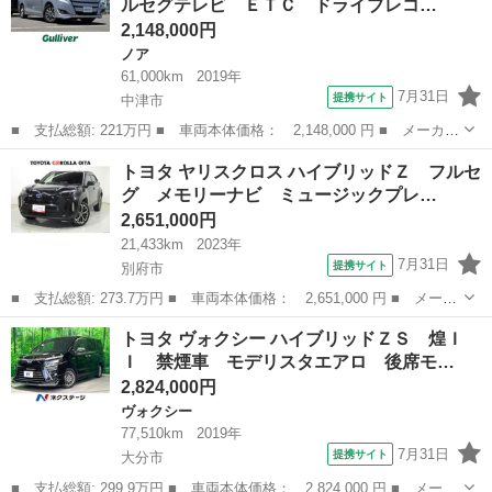
ルセグテレビ ＥＴＣ ドライブレコ…
エアコン ウォー...
2,148,000円
ノア
61,000km
2019年
7月31日
提携サイト
中津市
■ 支払総額: 221万円 ■ 車両本体価格： 2,148,000 円 ■ メーカー
名： トヨタ ■ 車種名： ノア ■ グレード名： Ｇ 純正ナビ
大分
中津市
ノア
トヨタ ヤリスクロス ハイブリッドＺ フルセ
バックカメラ フルセグテレビ ＥＴＣ ドライブレコーダー 衝突
グ メモリーナビ ミュージックプレ…
被害軽減ブ...
2,651,000円
21,433km
2023年
7月31日
提携サイト
別府市
■ 支払総額: 273.7万円 ■ 車両本体価格： 2,651,000 円 ■ メーカ
ー名： トヨタ ■ 車種名： ヤリスクロス ■ グレード名： ハイ
大分
別府市
トヨタ
トヨタ ヴォクシー ハイブリッドＺＳ 煌Ｉ
ブリッドＺ フルセグ メモリーナビ ミュージックプレイヤー接続
Ｉ 禁煙車 モデリスタエアロ 後席モ…
可 バッ...
2,824,000円
ヴォクシー
77,510km
2019年
7月31日
提携サイト
大分市
■ 支払総額: 299.9万円 ■ 車両本体価格： 2,824,000 円 ■ メーカ