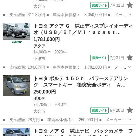
7月31日
提携サイト
大分市
■ 支払総額: 311.8万円 ■ 車両本体価格： 3,050,000 円 ■ メーカ
ー名： トヨタ ■ 車種名： カローラクロス ■ グレード名： ハ
大分
大分市
トヨタ
トヨタ アクア Ｇ 純正ディスプレイオーディ
イブリッド Ｚ 純正ナビ（フルセグＴＶ／Ｂｌｕｅｔｏｏｔｈ）レ
オ（ＵＳＢ／ＢＴ／Ｍｉｒａｃａｓｔ…
ーダーク...
1,781,000円
アクア
14,000km
2023年
7月31日
提携サイト
中津市
■ 支払総額: 184.8万円 ■ 車両本体価格： 1,781,000 円 ■ メーカ
ー名： トヨタ ■ 車種名： アクア ■ グレード名： Ｇ 純正デ
大分
中津市
アクア
トヨタ ポルテ １５０ｒ パワーステアリン
ィスプレイオーディオ（ＵＳＢ／ＢＴ／Ｍｉｒａｃａｓｔ） バック
グ スマートキー 衝突安全ボディ Ａ…
カメラ ...
250,000円
ポルテ
76,704km
2010年
6月28日
提携サイト
大分市
■ 支払総額: 28万円 ■ 車両本体価格： 250,000 円 ■ メーカー
名： トヨタ ■ 車種名： ポルテ ■ グレード名： １５０ｒ パ
大分
大分市
ポルテ
トヨタ ノア Ｇ 純正ナビ バックカメラ フ
ワーステアリング スマートキー 衝突安全ボディ ＡＢＳ オート