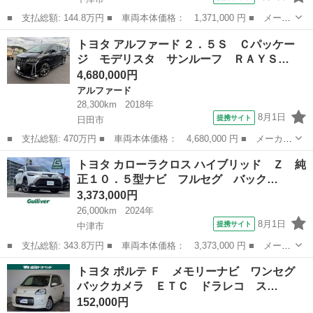
■ 支払総額: 144.8万円 ■ 車両本体価格： 1,371,000 円 ■ メーカ
ー名： トヨタ ■ 車種名： ルーミー ■ グレード名： カスタム
大分
中津市
トヨタ
トヨタ アルファード ２．５Ｓ Ｃパッケー
Ｇ ナビ バックカメラ アダプティブクルーズコントロール 両側
ジ モデリスタ サンルーフ ＲＡＹＳ…
電動スラ...
4,680,000円
アルファード
28,300km
2018年
8月1日
提携サイト
日田市
■ 支払総額: 470万円 ■ 車両本体価格： 4,680,000 円 ■ メーカー
名： トヨタ ■ 車種名： アルファード ■ グレード名： ２．５
大分
日田市
アルファード
トヨタ カローラクロス ハイブリッド Ｚ 純
Ｓ Ｃパッケージ モデリスタ サンルーフ ＲＡＹＳ２０インチア
正１０．５型ナビ フルセグ バック…
ルミ ＴＥ...
3,373,000円
26,000km
2024年
8月1日
提携サイト
中津市
■ 支払総額: 343.8万円 ■ 車両本体価格： 3,373,000 円 ■ メーカ
ー名： トヨタ ■ 車種名： カローラクロス ■ グレード名： ハ
大分
中津市
トヨタ
トヨタ ポルテ Ｆ メモリーナビ ワンセグ
イブリッド Ｚ 純正１０．５型ナビ フルセグ バックカメラ Ｅ
バックカメラ ＥＴＣ ドラレコ ス…
ＴＣ２．...
152,000円