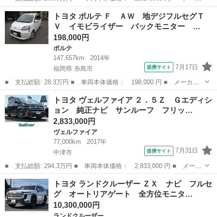
ー名： トヨタ ■ 車種名： ヴォクシー ■ グレード名： ハイブ
大分
大分市
ヴォクシー
トヨタ ポルテ Ｆ ＡＷ 地デジフルセグＴ
リッドＺＳ 煌ＩＩ 禁煙車 モデリスタエアロ 後席モニター 純
Ｖ イモビライザー バックモニター …
正１０．...
198,000円
ポルテ
147,657km
2014年
7月17日
提携サイト
福岡県 糸島市
■ 支払総額: 28.3万円 ■ 車両本体価格： 198,000 円 ■ メーカー
名： トヨタ ■ 車種名： ポルテ ■ グレード名： Ｆ ＡＷ 地
福岡
糸島市
ポルテ
トヨタ ヴェルファイア ２．５Ｚ Ｇエディシ
デジフルセグＴＶ イモビライザー バックモニター スマートエン
ョン 純正ナビ サンルーフ フリッ…
トリー キー...
2,833,000円
ヴェルファイア
77,000km
2017年
7月31日
提携サイト
中津市
■ 支払総額: 294.3万円 ■ 車両本体価格： 2,833,000 円 ■ メーカ
ー名： トヨタ ■ 車種名： ヴェルファイア ■ グレード名：
大分
中津市
ヴェルファイア
トヨタ ランドクルーザー ＺＸ ナビ フルセ
２．５Ｚ Ｇエディション 純正ナビ サンルーフ フリップダウン
グ オートリアゲート 全方位モニタ…
モニター ...
10,300,000円
ランドクルーザー