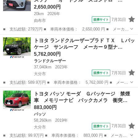
Ｓ Ｗエアバック ...
2,650,000円
20km
2026年
7月31日
提携サイト
由布市
■ 支払総額: 279万円 ■ 車両本体価格： 2,650,000 円 ■ メーカー
名： トヨタ ■ 車種名： ライズ ■ グレード名： Ｚ 全周囲カ
大分
由布市
トヨタ
トヨタ ランドクルーザープラド ＴＸ Ｌパッ
メラ クリアランスソナー オートクルーズコントロール レーンア
ケージ サンルーフ メーカー９型ナ…
シスト 衝...
5,762,000円
ランドクルーザー
37,040km
2023年
7月31日
提携サイト
大分市
■ 支払総額: 589.9万円 ■ 車両本体価格： 5,762,000 円 ■ メーカ
ー名： トヨタ ■ 車種名： ランドクルーザープラド ■ グレード
大分
大分市
ランドクルーザー
トヨタ パッソ モーダ Ｇパッケージ 禁煙
名： ＴＸ Ｌパッケージ サンルーフ メーカー９型ナビ 全周囲
車 メモリーナビ バックカメラ 衝突…
カメラ ...
883,000円
パッソ
58,260km
2019年
7月31日
提携サイト
大分市
■ 支払総額: 99.9万円 ■ 車両本体価格： 883,000 円 ■ メーカー