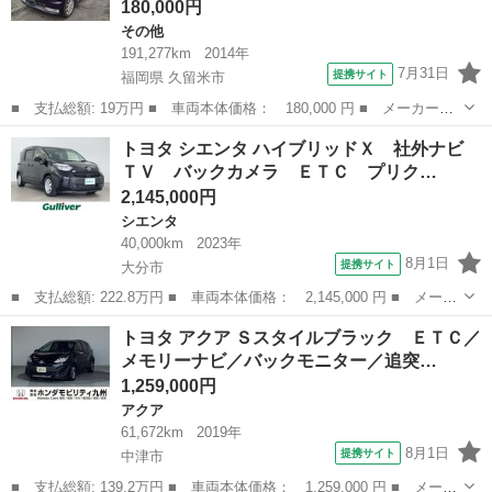
180,000円
その他
191,277km
2014年
7月31日
提携サイト
福岡県 久留米市
■ 支払総額: 19万円 ■ 車両本体価格： 180,000 円 ■ メーカー
名： トヨタ ■ 車種名： ピクシススペース ■ グレード名： カ
福岡
久留米市
その他
トヨタ シエンタ ハイブリッドＸ 社外ナビ
スタム Ｇ ＥＴＣ ナビ ＴＶ ＨＩＤ スマートキー アイドリ
ＴＶ バックカメラ ＥＴＣ プリク…
ングストップ 電...
2,145,000円
シエンタ
40,000km
2023年
8月1日
提携サイト
大分市
■ 支払総額: 222.8万円 ■ 車両本体価格： 2,145,000 円 ■ メーカ
ー名： トヨタ ■ 車種名： シエンタ ■ グレード名： ハイブリ
大分
大分市
シエンタ
トヨタ アクア Ｓスタイルブラック ＥＴＣ／
ッドＸ 社外ナビ ＴＶ バックカメラ ＥＴＣ プリクラッシュセ
メモリーナビ／バックモニター／追突…
ーフティ...
1,259,000円
アクア
61,672km
2019年
8月1日
提携サイト
中津市
■ 支払総額: 139.2万円 ■ 車両本体価格： 1,259,000 円 ■ メーカ