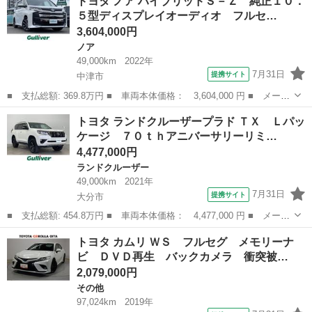
トヨタ ノア ハイブリッドＳ－Ｚ 純正１０．
Ｌ ドライブレコーダー ＥＴＣ バックカメラ スマートキー ア
５型ディスプレイオーディオ フルセ…
イドリングストップ...
3,604,000円
ノア
49,000km
2022年
7月31日
提携サイト
中津市
■ 支払総額: 369.8万円 ■ 車両本体価格： 3,604,000 円 ■ メーカ
ー名： トヨタ ■ 車種名： ノア ■ グレード名： ハイブリッド
大分
中津市
ノア
トヨタ ランドクルーザープラド ＴＸ Ｌパッ
Ｓ－Ｚ 純正１０．５型ディスプレイオーディオ フルセグ ＤＶＤ
ケージ ７０ｔｈアニバーサリーリミ…
ドライブ...
4,477,000円
ランドクルーザー
49,000km
2021年
7月31日
提携サイト
大分市
■ 支払総額: 454.8万円 ■ 車両本体価格： 4,477,000 円 ■ メーカ
ー名： トヨタ ■ 車種名： ランドクルーザープラド ■ グレード
大分
大分市
ランドクルーザー
トヨタ カムリ ＷＳ フルセグ メモリーナ
名： ＴＸ Ｌパッケージ ７０ｔｈアニバーサリーリミテッド 純
ビ ＤＶＤ再生 バックカメラ 衝突被…
正ナビ（...
2,079,000円
その他
97,024km
2019年