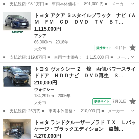
■ 支払総額: 98.1万円 ■ 車両本体価格： 891,000 円 ■ メーカー
名： トヨタ ■ 車種名： プリウス ■ グレード名： Ｇ フルセ
大分
大分市
プリウス
トヨタ アクア Ｓスタイルブラック ナビ（Ａ
グ ＨＤＤナビ ＤＶＤ再生 バックカメラ ＥＴＣ ＨＩＤヘッド
Ｍ ＦＭ ＣＤ ＤＶＤ ＴＶ ＢＴ…
ライト ワン...
1,115,000円
アクア
66,000km
2018年
8月1日
提携サイト
大分市
■ 支払総額: 119.8万円 ■ 車両本体価格： 1,115,000 円 ■ メーカ
ー名： トヨタ ■ 車種名： アクア ■ グレード名： Ｓスタイル
大分
大分市
アクア
トヨタ ヴォクシー Ｚ 煌 両側パワースライ
ブラック ナビ（ＡＭ ＦＭ ＣＤ ＤＶＤ ＴＶ ＢＴ） トヨ
ドドア ＨＤＤナビ ＤＶＤ再生 ３…
タ セーフ...
210,000円
ヴォクシー
184,291km
2006年
7月31日
提携サイト
大分市
■ 支払総額: 25万円 ■ 車両本体価格： 210,000 円 ■ メーカー
名： トヨタ ■ 車種名： ヴォクシー ■ グレード名： Ｚ 煌
大分
大分市
ヴォクシー
トヨタ ランドクルーザープラド ＴＸ Ｌパッ
両側パワースライドドア ＨＤＤナビ ＤＶＤ再生 ３列シート ダ
ケージ・ブラックエディション 盗難…
ブルエアコン Ａ...
4,270,000円