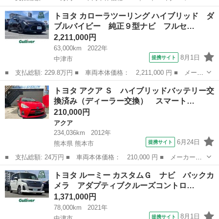
ー名： トヨタ ■ 車種名： アクア ■ グレード名： Ｓスタイル
大分
中津市
アクア
トヨタ カローラツーリング ハイブリッド ダ
ブラック ＥＴＣ／メモリーナビ／バックモニター／追突軽減ブレー
ブルバイビー 純正９型ナビ フルセ…
キ オー...
2,211,000円
63,000km
2022年
8月1日
提携サイト
中津市
■ 支払総額: 229.8万円 ■ 車両本体価格： 2,211,000 円 ■ メーカ
ー名： トヨタ ■ 車種名： カローラツーリング ■ グレード
大分
中津市
トヨタ
トヨタ アクア Ｓ ハイブリッドバッテリー交
名： ハイブリッド ダブルバイビー 純正９型ナビ フルセグ バ
換済み（ディーラー交換） スマート…
ックカメラ ...
210,000円
アクア
234,036km
2012年
6月24日
提携サイト
熊本県 熊本市
■ 支払総額: 24万円 ■ 車両本体価格： 210,000 円 ■ メーカー
名： トヨタ ■ 車種名： アクア ■ グレード名： Ｓ ハイブリ
熊本
熊本市
アクア
トヨタ ルーミー カスタムＧ ナビ バックカ
ッドバッテリー交換済み（ディーラー交換） スマートキー プッシ
メラ アダプティブクルーズコントロ…
ュスタート シー...
1,371,000円
78,000km
2021年
8月1日
提携サイト
中津市