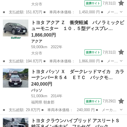
7月31日
提携サイト
大分市
■ 支払総額: 151.8万円 ■ 車両本体価格： 1,450,000 円 ■ メーカ
ー名： トヨタ ■ 車種名： プリウス ■ グレード名： Ｓ 純正
大分
大分市
プリウス
トヨタ アクア Ｚ 衝突軽減 パノラミックビ
７インチＳＤナビ（ＦＭ／ＡＭ／ＣＤ／ワンセグＴＶ／ＳＤ／ＡＵＸ
ューモニター １０．５型ディスプレ…
／Ｂｌｕ...
1,866,000円
アクア
59,000km
2022年
7月31日
提携サイト
大分市
■ 支払総額: 194.8万円 ■ 車両本体価格： 1,866,000 円 ■ メーカ
ー名： トヨタ ■ 車種名： アクア ■ グレード名： Ｚ 衝突軽
大分
大分市
アクア
トヨタ パッソ Ｘ ダークレッドマイカ カラ
減 パノラミックビューモニター １０．５型ディスプレイオーディ
ーナンバーＲ５４ ＥＴＣ バックモ…
オ フル...
240,000円
パッソ
51,000km
2014年
7月29日
提携サイト
福岡県 朝倉郡
■ 支払総額: 29.8万円 ■ 車両本体価格： 240,000 円 ■ メーカー
名： トヨタ ■ 車種名： パッソ ■ グレード名： Ｘ ダークレ
福岡
朝倉郡
パッソ
トヨタ クラウンハイブリッド アスリートＳ
ッドマイカ カラーナンバーＲ５４ ＥＴＣ バックモニター Ｔ
純正８インチナビ フルセグ バック…
Ｖ カーナビＮ...