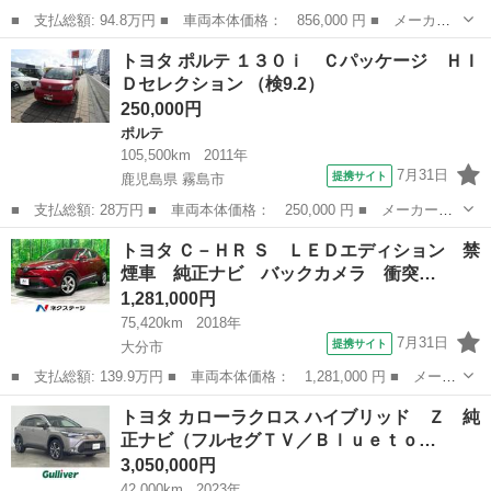
■ 支払総額: 94.8万円 ■ 車両本体価格： 856,000 円 ■ メーカー
名： トヨタ ■ 車種名： アクア ■ グレード名： Ｇ 純正７イ
大分
大分市
アクア
トヨタ ポルテ １３０ｉ Ｃパッケージ ＨＩ
ンチナビ Ｂｌｕｅｔｏｏｔｈ ＣＤ ＤＶＤ フルセグＴＶ クル
Ｄセレクション （検9.2）
ーズコントロ...
250,000円
ポルテ
105,500km
2011年
7月31日
提携サイト
鹿児島県 霧島市
■ 支払総額: 28万円 ■ 車両本体価格： 250,000 円 ■ メーカー
名： トヨタ ■ 車種名： ポルテ ■ グレード名： １３０ｉ Ｃ
鹿児島
霧島市
ポルテ
トヨタ Ｃ－ＨＲ Ｓ ＬＥＤエディション 禁
パッケージ ＨＩＤセレクション ■ 排気量： 1300cc ■ ドア枚
煙車 純正ナビ バックカメラ 衝突…
数： 3...
1,281,000円
75,420km
2018年
7月31日
提携サイト
大分市
■ 支払総額: 139.9万円 ■ 車両本体価格： 1,281,000 円 ■ メーカ
ー名： トヨタ ■ 車種名： Ｃ－ＨＲ ■ グレード名： Ｓ ＬＥ
大分
大分市
トヨタ
トヨタ カローラクロス ハイブリッド Ｚ 純
Ｄエディション 禁煙車 純正ナビ バックカメラ 衝突軽減装置
正ナビ（フルセグＴＶ／Ｂｌｕｅｔｏ…
レーダー...
3,050,000円
42,000km
2023年