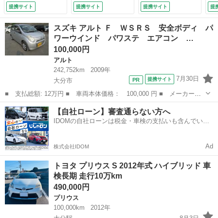
正フロアマット オ
Ｂカメラ 両側電動
格納ミラー ベンチ
ー
提携サイト
提携サイト
提携サイト
提
ートライト フロン
スライドドア 衝突
シート ＣＶＴ 盗
レ
トフォグ ＬＥＤラ
軽減 車線逸脱警
難防止システム Ａ
ン
スズキ アルト Ｆ ＷＳＲＳ 安全ボディ パ
イト ヘッドライト
報 オ―トマチック
ＢＳ ＣＤ ＤＶＤ
ラ
ワーウインド パワステ エアコン …
ウォッシャー 電格
ハイビーム 純正ド
再生 Ｂｌｕｅｔｏ
前
100,000円
ミラー ウインカー
ラレコ ＥＴＣ Ｌ
ｏｔｈ アルミホイ
ダ
ミラー プッシュス
ＥＤ クリアランス
ール 衝突安全ボデ
ー
アルト
タート スマートキ
ソナー （車検整備
ィ （車検整備付）
（
242,752km
2009年
（車検整備付）
付）
7月30日
提携サイト
大分市
■ 支払総額: 12万円 ■ 車両本体価格： 100,000 円 ■ メーカー
名： スズキ ■ 車種名： アルト ■ グレード名： Ｆ ＷＳＲ
大分
大分市
アルト
車両
【自社ローン】審査通らない方へ
Ｓ 安全ボディ パワーウインド パワステ エアコン タイミング
IDOMの自社ローンは税金・車検の支払いも含んでいる
チェーン 車検令和...
ので毎月の支払額は一定
Ad
株式会社IDOM
トヨタ プリウス S 2012年式 ハイブリッド 車
検長期 走行10万km
490,000円
プリウス
100,000km
2012年