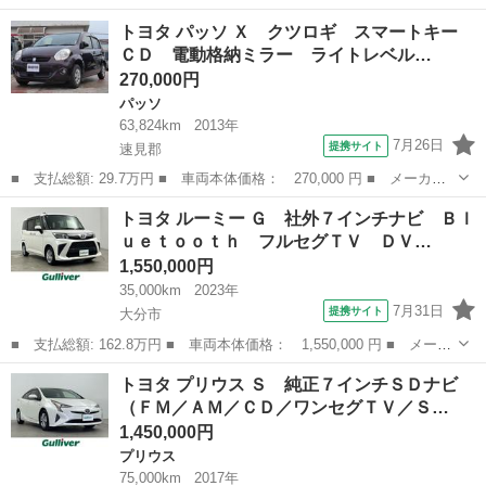
名： トヨタ ■ 車種名： パッソ ■ グレード名： モーダ Ｇパ
大分
大分市
パッソ
トヨタ パッソ Ｘ クツロギ スマートキー
ッケージ 禁煙車 メモリーナビ バックカメラ 衝突軽減 ＥＴ
ＣＤ 電動格納ミラー ライトレベル…
Ｃ ドラレコ ...
270,000円
パッソ
63,824km
2013年
7月26日
提携サイト
速見郡
■ 支払総額: 29.7万円 ■ 車両本体価格： 270,000 円 ■ メーカー
名： トヨタ ■ 車種名： パッソ ■ グレード名： Ｘ クツロ
大分
速見郡
パッソ
トヨタ ルーミー Ｇ 社外７インチナビ Ｂｌ
ギ スマートキー ＣＤ 電動格納ミラー ライトレベル調節 ベン
ｕｅｔｏｏｔｈ フルセグＴＶ ＤＶ…
チシート パワ...
1,550,000円
35,000km
2023年
7月31日
提携サイト
大分市
■ 支払総額: 162.8万円 ■ 車両本体価格： 1,550,000 円 ■ メーカ
ー名： トヨタ ■ 車種名： ルーミー ■ グレード名： Ｇ 社外
大分
大分市
トヨタ
トヨタ プリウス Ｓ 純正７インチＳＤナビ
７インチナビ Ｂｌｕｅｔｏｏｔｈ フルセグＴＶ ＤＶＤ ＣＤ
（ＦＭ／ＡＭ／ＣＤ／ワンセグＴＶ／Ｓ…
両側パワ...
1,450,000円
プリウス
75,000km
2017年