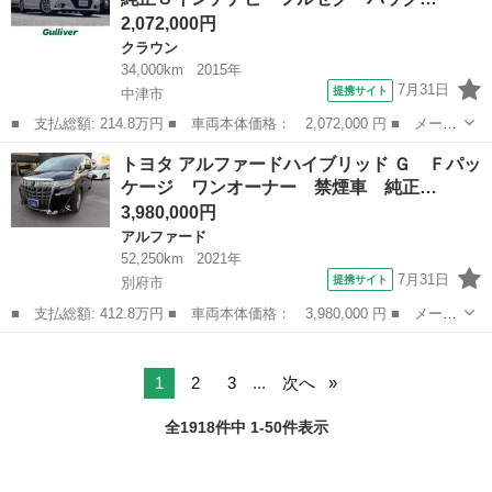
2,072,000円
クラウン
34,000km
2015年
7月31日
提携サイト
中津市
■ 支払総額: 214.8万円 ■ 車両本体価格： 2,072,000 円 ■ メーカ
ー名： トヨタ ■ 車種名： クラウンハイブリッド ■ グレード
大分
中津市
クラウン
トヨタ アルファードハイブリッド Ｇ Ｆパッ
名： アスリートＳ 純正８インチナビ フルセグ バックカメラ
ケージ ワンオーナー 禁煙車 純正…
ステアリン...
3,980,000円
アルファード
52,250km
2021年
7月31日
提携サイト
別府市
■ 支払総額: 412.8万円 ■ 車両本体価格： 3,980,000 円 ■ メーカ
ー名： トヨタ ■ 車種名： アルファードハイブリッド ■ グレー
大分
別府市
アルファード
ド名： Ｇ Ｆパッケージ ワンオーナー 禁煙車 純正ＤＡ Ｂカ
メラ ビ...
1
2
3
...
次へ
全1918件中 1-50件表示