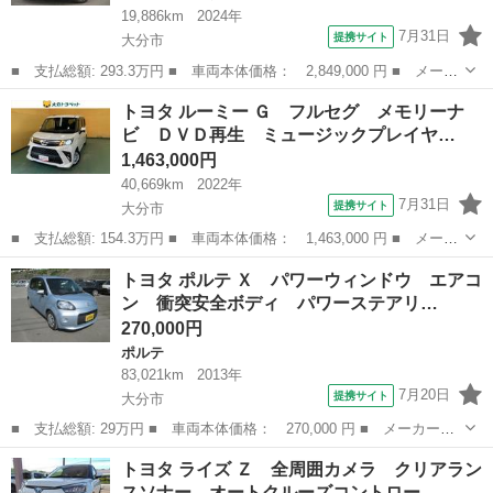
19,886km
2024年
7月31日
提携サイト
大分市
■ 支払総額: 293.3万円 ■ 車両本体価格： 2,849,000 円 ■ メーカ
ー名： トヨタ ■ 車種名： ヤリスクロス ■ グレード名： ハイ
大分
大分市
トヨタ
トヨタ ルーミー Ｇ フルセグ メモリーナ
ブリッドＺ ミュージックプレイヤー接続可 バックカメラ 衝突被
ビ ＤＶＤ再生 ミュージックプレイヤ…
害軽減シ...
1,463,000円
40,669km
2022年
7月31日
提携サイト
大分市
■ 支払総額: 154.3万円 ■ 車両本体価格： 1,463,000 円 ■ メーカ
ー名： トヨタ ■ 車種名： ルーミー ■ グレード名： Ｇ フル
大分
大分市
トヨタ
トヨタ ポルテ Ｘ パワーウィンドウ エアコ
セグ メモリーナビ ＤＶＤ再生 ミュージックプレイヤー接続可
ン 衝突安全ボディ パワーステアリ…
バックカ...
270,000円
ポルテ
83,021km
2013年
7月20日
提携サイト
大分市
■ 支払総額: 29万円 ■ 車両本体価格： 270,000 円 ■ メーカー
名： トヨタ ■ 車種名： ポルテ ■ グレード名： Ｘ パワーウ
大分
大分市
ポルテ
トヨタ ライズ Ｚ 全周囲カメラ クリアラン
ィンドウ エアコン 衝突安全ボディ パワーステアリング ＡＢ
スソナー オートクルーズコントロー…