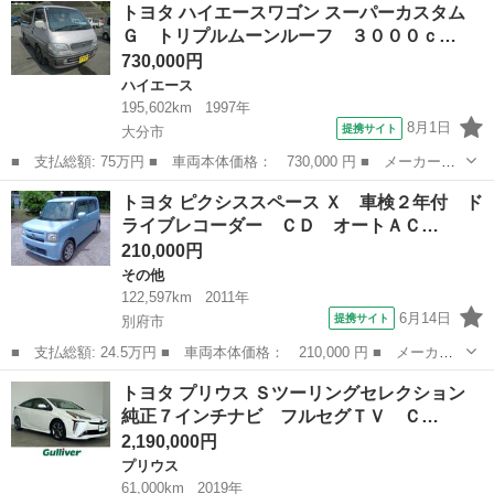
大分
中津市
ハリアー
トヨタ ハイエースワゴン スーパーカスタム
ーパッケージ 純正ＪＢＬ１２．３インチナビ モデリスタエアロ
Ｇ トリプルムーンルーフ ３０００ｃ…
バックカ...
730,000円
ハイエース
195,602km
1997年
8月1日
提携サイト
大分市
■ 支払総額: 75万円 ■ 車両本体価格： 730,000 円 ■ メーカー
名： トヨタ ■ 車種名： ハイエースワゴン ■ グレード名： ス
大分
大分市
ハイエース
トヨタ ピクシススペース Ｘ 車検２年付 ド
ーパーカスタムＧ トリプルムーンルーフ ３０００ｃｃディーゼ
ライブレコーダー ＣＤ オートＡＣ…
ル ８人乗り ３列...
210,000円
その他
122,597km
2011年
6月14日
提携サイト
別府市
■ 支払総額: 24.5万円 ■ 車両本体価格： 210,000 円 ■ メーカー
名： トヨタ ■ 車種名： ピクシススペース ■ グレード名：
大分
別府市
その他
トヨタ プリウス Ｓツーリングセレクション
Ｘ 車検２年付 ドライブレコーダー ＣＤ オートＡＣ シートカ
純正７インチナビ フルセグＴＶ Ｃ…
バー スマート...
2,190,000円
プリウス
61,000km
2019年