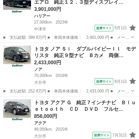
エアロ 純正１２．３型ディスプレイ…
ベンチシート Ａ...
3,901,000円
ハリアー
27,000km
2023年
8月1日
提携サイト
中津市
■ 支払総額: 399.8万円 ■ 車両本体価格： 3,901,000 円 ■ メーカ
ー名： トヨタ ■ 車種名： ハリアーハイブリッド ■ グレード
大分
中津市
ハリアー
トヨタ ノア Ｓｉ ダブルバイビーＩＩ モデ
名： Ｇ モデリスタエアロ 純正１２．３型ディスプレイオーディ
リスタ 純正９型ナビ Ｂカメ 両側…
オ バック...
2,433,000円
ノア
70,000km
2019年
8月1日
提携サイト
大分市
■ 支払総額: 252.8万円 ■ 車両本体価格： 2,433,000 円 ■ メーカ
ー名： トヨタ ■ 車種名： ノア ■ グレード名： Ｓｉ ダブル
大分
大分市
ノア
トヨタ アクア Ｇ 純正７インチナビ Ｂｌｕ
バイビーＩＩ モデリスタ 純正９型ナビ Ｂカメ 両側電動 Ｔ
ｅｔｏｏｔｈ ＣＤ ＤＶＤ フルセ…
Ｖ Ｂｌｕ...
856,000円
アクア
49,000km
2015年
7月31日
提携サイト
大分市