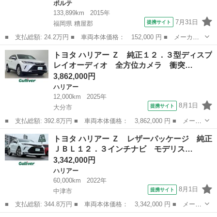
ポルテ
133,899km
2015年
7月31日
提携サイト
福岡県 糟屋郡
■ 支払総額: 24.2万円 ■ 車両本体価格： 152,000 円 ■ メーカー
名： トヨタ ■ 車種名： ポルテ ■ グレード名： Ｆ メモリー
福岡
糟屋郡
ポルテ
トヨタ ハリアー Ｚ 純正１２．３型ディスプ
ナビ ワンセグ バックカメラ ＥＴＣ ドラレコ スマートキー
レイオーディオ 全方位カメラ 衝突…
■ 排気量：...
3,862,000円
ハリアー
12,000km
2025年
8月1日
提携サイト
大分市
■ 支払総額: 392.8万円 ■ 車両本体価格： 3,862,000 円 ■ メーカ
ー名： トヨタ ■ 車種名： ハリアー ■ グレード名： Ｚ 純正
大分
大分市
ハリアー
トヨタ ハリアー Ｚ レザーパッケージ 純正
１２．３型ディスプレイオーディオ 全方位カメラ 衝突軽減システ
ＪＢＬ１２．３インチナビ モデリス…
ム レー...
3,342,000円
ハリアー
60,000km
2022年
8月1日
提携サイト
中津市
■ 支払総額: 344.8万円 ■ 車両本体価格： 3,342,000 円 ■ メーカ
ー名： トヨタ ■ 車種名： ハリアー ■ グレード名： Ｚ レザ