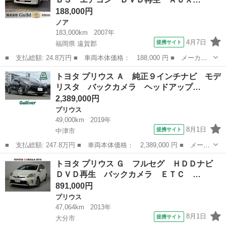
クルーズ...
188,000円
ノア
183,000km
2007年
4月7日
提携サイト
福岡県 遠賀郡
■ 支払総額: 24.8万円 ■ 車両本体価格： 188,000 円 ■ メーカー
名： トヨタ ■ 車種名： ノア ■ グレード名： Ｘ スペシャル
福岡
遠賀郡
ノア
トヨタ プリウス Ａ 純正９インチナビ モデ
エディション ＡＢＳ エアコン ＤＶＤ再生 ＡＵＸ ３列シー
リスタ バックカメラ ヘッドアップ…
ト ナビ Ｅ...
2,389,000円
プリウス
49,000km
2019年
8月1日
提携サイト
中津市
■ 支払総額: 247.8万円 ■ 車両本体価格： 2,389,000 円 ■ メーカ
ー名： トヨタ ■ 車種名： プリウス ■ グレード名： Ａ 純正
大分
中津市
プリウス
トヨタ プリウス Ｇ フルセグ ＨＤＤナビ
９インチナビ モデリスタ バックカメラ ヘッドアップディスプレ
ＤＶＤ再生 バックカメラ ＥＴＣ …
イ 衝突...
891,000円
プリウス
47,064km
2013年
8月1日
提携サイト
大分市