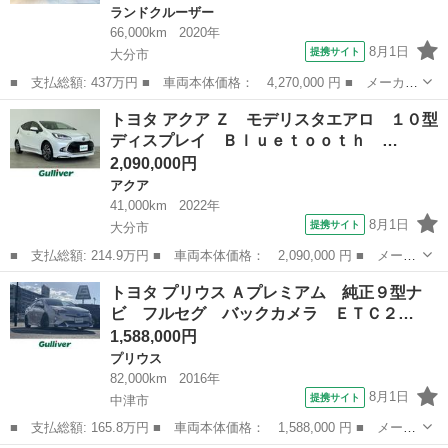
ランドクルーザー
66,000km
2020年
8月1日
提携サイト
大分市
■ 支払総額: 437万円 ■ 車両本体価格： 4,270,000 円 ■ メーカー
名： トヨタ ■ 車種名： ランドクルーザープラド ■ グレード
大分
大分市
ランドクルーザー
トヨタ アクア Ｚ モデリスタエアロ １０型
名： ＴＸ Ｌパッケージ・ブラックエディション 盗難防止、衝突
ディスプレイ Ｂｌｕｅｔｏｏｔｈ …
安全、スマー...
2,090,000円
アクア
41,000km
2022年
8月1日
提携サイト
大分市
■ 支払総額: 214.9万円 ■ 車両本体価格： 2,090,000 円 ■ メーカ
ー名： トヨタ ■ 車種名： アクア ■ グレード名： Ｚ モデリ
大分
大分市
アクア
トヨタ プリウス Ａプレミアム 純正９型ナ
スタエアロ １０型ディスプレイ Ｂｌｕｅｔｏｏｔｈ 全方位カメ
ビ フルセグ バックカメラ ＥＴＣ２…
ラ レー...
1,588,000円
プリウス
82,000km
2016年
8月1日
提携サイト
中津市
■ 支払総額: 165.8万円 ■ 車両本体価格： 1,588,000 円 ■ メーカ
ー名： トヨタ ■ 車種名： プリウス ■ グレード名： Ａプレミ