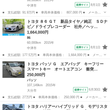
99,000km
2013年
8月1日
提携サイト
中津市
■ 支払総額: 91.9万円 ■ 車両本体価格： 807,000 円 ■ メーカー
名： トヨタ ■ 車種名： プリウスα ■ グレード名： Ｓチューン
大分
中津市
プリウス
トヨタ ８６ ＧＴ 新品タイヤ／純正 ＳＤナ
ブラック 新品タイヤ／保証書／純正 ＳＤナビ／Ｂｌｕｅｔｏｏｔ
ビ／ドライブレコーダー 社外／ヘッ…
ｈ接続／Ｅ...
1,664,000円
86
60,000km
2015年
8月1日
提携サイト
中津市
■ 支払総額: 177.5万円 ■ 車両本体価格： 1,664,000 円 ■ メーカ
ー名： トヨタ ■ 車種名： ８６ ■ グレード名： ＧＴ 新品タ
大分
中津市
86
トヨタ パッソ Ｇ エアバッグ キーフリー
イヤ／純正 ＳＤナビ／ドライブレコーダー 社外／ヘッドランプ
スマートキー オートエアコン 衝突…
ＨＩＤ／...
250,000円
パッソ
107,149km
2015年
6月30日
提携サイト
大分市
■ 支払総額: 27万円 ■ 車両本体価格： 250,000 円 ■ メーカー
名： トヨタ ■ 車種名： パッソ ■ グレード名： Ｇ エアバッ
大分
大分市
パッソ
トヨタ ハリアーハイブリッド Ｇ モデリスタ
グ キーフリー スマートキー オートエアコン 衝突安全ボディ