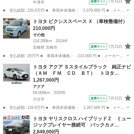
7月31日
提携サイト
中津市
■ 支払総額: 220.6万円 ■ 車両本体価格： 2,079,000 円 ■ メーカ
ー名： トヨタ ■ 車種名： カムリ ■ グレード名： ＷＳ フル
大分
中津市
その他
トヨタ ピクシススペース Ｘ （車検整備付）
セグ メモリーナビ ＤＶＤ再生 バックカメラ 衝突被害軽減シス
210,000円
テム Ｅ...
その他
124,280km
2014年
7月21日
提携サイト
宮崎県 宮崎市
■ 支払総額: 29万円 ■ 車両本体価格： 210,000 円 ■ メーカー
名： トヨタ ■ 車種名： ピクシススペース ■ グレード名： Ｘ
宮崎
宮崎市
その他
トヨタ アクア Ｓスタイルブラック 純正ナビ
■ 排気量： 660cc ■ ドア枚数： 5D ■ ミッション： CVT ■...
（ＡＭ ＦＭ ＣＤ ＢＴ） トヨタ…
1,267,000円
アクア
69,000km
2020年
7月31日
提携サイト
大分市
■ 支払総額: 134.8万円 ■ 車両本体価格： 1,267,000 円 ■ メーカ
ー名： トヨタ ■ 車種名： アクア ■ グレード名： Ｓスタイル
大分
大分市
アクア
トヨタ ヤリスクロス ハイブリッドＺ ミュー
ブラック 純正ナビ（ＡＭ ＦＭ ＣＤ ＢＴ） トヨタセーフティ
ジックプレイヤー接続可 バックカメ…
センス ...
2,849,000円