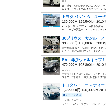
車両
🚨【重要】お問い合わせ方法について 当
み受付】となります🙇 ▼こちらからLINE追加
トヨタ パッソ Ｇ ユーザ
130,000円
129,500km 201
■ 支払総額: 15万円 ■ 車両本体価格
Ｇ ユーザー買取車 Ｂｌｕｅｔｏｏｔｈ Ｅ
30プリウス サンルーフ
390,000円
150,000km 200
※注意事項 ホイールは純正に変えます。
ださい。 他に質問はコメントください‼️
SAI ! 希少ウェルキャブ！
470,000円
108,800km 201
エンジン
ご覧頂きまして誠にありがとうございます ・2
フトアップ仕様！ ・査定済4点物！(査定書有
トヨタハイエース ディー
1,385,000円
150,000km 20
オンライン決済
トヨタハイエース
トヨタ ハイエース ディーゼル ローグＤＸ