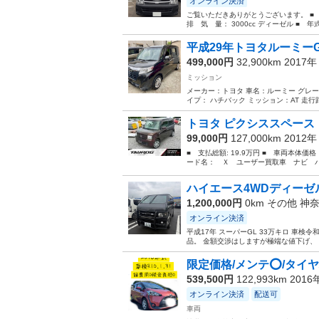
オンライン決済
ご覧いただきありがとうございます。 ■ 
排 気 量： 3000cc ディーゼル ■ 年式（
平成29年トヨタルーミーG 
499,000円
32,900km 2017
ミッション
メーカー：トヨタ 車名：ルーミー グレード:
イプ： ハチバック ミッション：AT 走行距離
トヨタ ピクシススペース 
99,000円
127,000km 2012
■ 支払総額: 19.9万円 ■ 車両本体価
ード名： Ｘ ユーザー買取車 ナビ バ
ハイエース4WDディーゼ
1,200,000円
0km その他
神
オンライン決済
平成17年 スーパーGL 33万キロ 車検
品。 金額交渉はしますが極端な値下げ
限定価格/メンテ⭕️/タイヤ
539,500円
122,993km 201
オンライン決済
配送可
車両