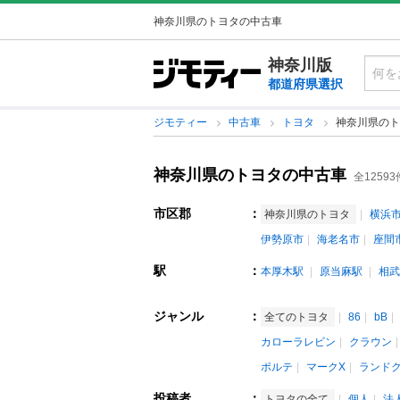
神奈川県のトヨタの中古車
神奈川版
都道府県選択
ジモティー
中古車
トヨタ
神奈川県のト
神奈川県のトヨタの中古車
全12593
市区郡
：
神奈川県のトヨタ
横浜
伊勢原市
海老名市
座間
駅
：
本厚木駅
原当麻駅
相武
ジャンル
：
全てのトヨタ
86
bB
カローラレビン
クラウン
ポルテ
マークX
ランド
投稿者
：
トヨタの全て
個人
法