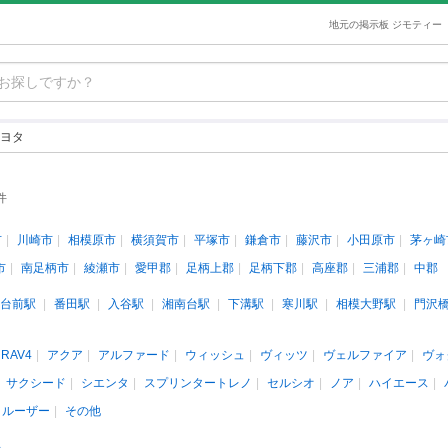
地元の掲示板 ジモティー
ヨタ
件
市
川崎市
相模原市
横須賀市
平塚市
鎌倉市
藤沢市
小田原市
茅ヶ崎
市
南足柄市
綾瀬市
愛甲郡
足柄上郡
足柄下郡
高座郡
三浦郡
中郡
台前駅
番田駅
入谷駅
湘南台駅
下溝駅
寒川駅
相模大野駅
門沢
RAV4
アクア
アルファード
ウィッシュ
ヴィッツ
ヴェルファイア
ヴォ
サクシード
シエンタ
スプリンタートレノ
セルシオ
ノア
ハイエース
クルーザー
その他
人