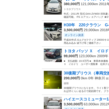
380,000円
121,000km 2011
トヨタプリウス
年式：2011年 型式:DAA-ZVW30 排気量:
確認可能。 PS エアコン エアバック ★ETC
H30年 220クラウン G-e
3,500,000円
29,000km 201
オンライン決済
平成30年式 Gエグゼクティブ 29000
用込み込み 値下げ等ご連絡下さい
トヨタ パッソ Ｘ イロド
99,000円
123,000km 2009
■ 支払総額: 19.9万円 ■ 車両本体価
Ｘ イロドリ ユーザー買取車 社外ナビ
30後期プリウス（車両交
200,000円
0km 0年
神奈川
藤
後期
30後期プリウスになります。 ライト類
れば25くらい走るので絶好調です。 ク
ハイエースコミューター1
3,500,000円
63,000km 201