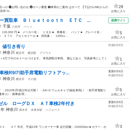
28
店への ❶お問い合わせ ❷ローン審査 ❸車両のご案内 はすべて 【下記のLINEからの
 ht...
お気に入り
ー買取車 Ｂｌｕｅｔｏｏｔｈ ＥＴＣ ...
提携サイト
0年
千葉
八街市
パッソ
： 130,000 円 ■ メーカー名： トヨタ ■ 車種名： パッソ ■ グレード名：
5
ＴＣ アルミホイール ■ 排気量： 1300cc...
お気に入り
作成8月6日
 値引き有り
9年
神奈川
横浜市
横浜駅
プリウス
(＋4万で今のホイールつけます。 車高調取付車両。 傷などあり、写真参考にしてく
1
お気に入り
更新8月6日
車検R9/7!助手席電動リフトアッ...
作成8月6日
0年
神奈川
横浜市
その他
5
010年(平成22年)2月製！ ・SAI G ウェルキャブ(福祉車両)！ ・助手席電動リ
り) ・無事故/実...
お気に入り
更新8月6日
ゼル ローグＤＸ ＡＴ車検2年付き
作成8月5日
11年
神奈川
厚木市
本厚木駅
ハイエース
3
 ＡＴ 年式 平成23年 ワンオーナー車 走行距離：150000km ■ カラー：ホ