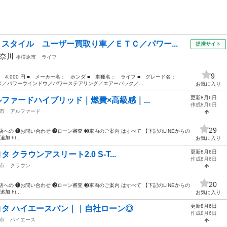
 スタイル ユーザー買取り車／ＥＴＣ／パワー...
提携サイト
奈川
相模原市
ライフ
9
格： 4,000 円 ■ メーカー名： ホンダ ■ 車種名： ライフ ■ グレード名：
／パワーウインドウ／パワーステアリング／エアーバック／...
お気に入り
更新8月6日
アルファードハイブリッド｜燃費×高級感｜...
作成8月6日
市
アルファード
29
店への ❶お問い合わせ ❷ローン審査 ❸車両のご案内 はすべて 【下記のLINEからの
 ht...
お気に入り
更新8月6日
 クラウンアスリート2.0 S-T...
作成8月6日
市
クラウン
20
店への ❶お問い合わせ ❷ローン審査 ❸車両のご案内 はすべて 【下記のLINEからの
 ht...
お気に入り
更新8月6日
トヨタ ハイエースバン｜｜自社ローン◎
作成8月6日
市
ハイエース