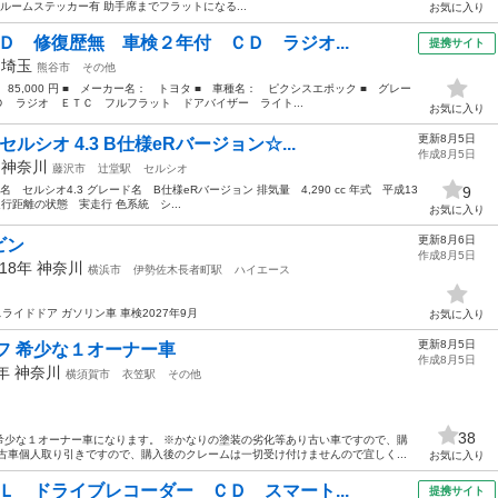
ルームステッカー有 助手席までフラットになる...
お気に入り
Ｄ 修復歴無 車検２年付 ＣＤ ラジオ...
提携サイト
年
埼玉
熊谷市
その他
 85,000 円 ■ メーカー名： トヨタ ■ 車種名： ピクシスエポック ■ グレー
 ラジオ ＥＴＣ フルフラット ドアバイザー ライト...
お気に入り
更新8月5日
シオ 4.3 B仕様eRバージョン☆...
作成8月5日
年
神奈川
藤沢市
辻堂駅
セルシオ
セルシオ4.3 グレード名 B仕様eRバージョン 排気量 4,290 cc 年式 平成13
9
km 走行距離の状態 実走行 色系統 シ...
お気に入り
更新8月6日
ビン
作成8月5日
018年
神奈川
横浜市
伊勢佐木長者町駅
ハイエース
ライドドア ガソリン車 車検2027年9月
お気に入り
更新8月5日
フ 希少な１オーナー車
作成8月5日
4年
神奈川
横須賀市
衣笠駅
その他
38
希少な１オーナー車になります。 ※かなりの塗装の劣化等あり古い車ですので、購
古車個人取り引きですので、購入後のクレームは一切受け付けませんので宜しく...
お気に入り
Ｌ ドライブレコーダー ＣＤ スマート...
提携サイト