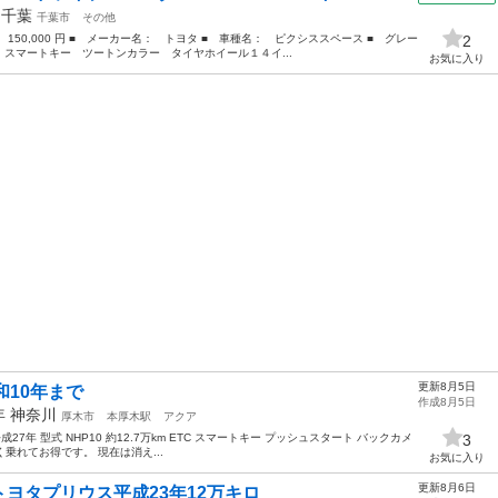
年
千葉
千葉市
その他
 150,000 円 ■ メーカー名： トヨタ ■ 車種名： ピクシススペース ■ グレー
2
スマートキー ツートンカラー タイヤホイール１４イ...
お気に入り
更新8月5日
和10年まで
作成8月5日
5年
神奈川
厚木市
本厚木駅
アクア
成27年 型式 NHP10 約12.7万km ETC スマートキー プッシュスタート バックカメ
3
長く乗れてお得です。 現在は消え...
お気に入り
更新8月6日
ヨタプリウス平成23年12万キロ