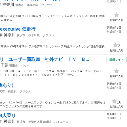
作成8月4日
年
神奈川
厚木市
本厚木駅
プリウス
1800cc 走行距離 :121,000km タイミングチェーン 4人乗り シフト:AT 燃料:G 現車
 ★ナ...
お気に入り
更新8月6日
xecutive 低走行
作成8月4日
8年
神奈川
横浜市
桜木町駅
クラウン
2
キロ 車検令和9年7月29日 フルモデリスタ サンルーフ 純正スパッタリング 税金等諸費
お気に入り
リ ユーザー買取車 社外ナビ ＴＶ Ｂ...
提携サイト
年
千葉
野田市
パッソ
格： 99,000 円 ■ メーカー名： トヨタ ■ 車種名： パッソ ■ グレード名：
 ＴＶ Ｂｌｕｅｔｏｏｔｈ ＩＳＯＦＩＸ対応 社外...
お気に入り
更新8月6日
換あり）
作成8月4日
沢市
長後駅
プリウス
10
フォグ、ナンバー灯、ルームランプ、ウィンカー全てLEDに変えてます。 冷暖房なけ
ラウンなどセダンの交換も希望です。
お気に入り
更新8月5日
4人乗り
作成8月3日
2年
神奈川
横浜市
伊勢佐木長者町駅
ハイエース