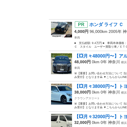
ホンダ ライフ Ｃ
4,000円
96,000km 2005年
神
車両
■ 支払総額: 9.4万円 ■ 車両本体価
Ｃ スタイル ユーザー買取り車／ＥＴＣ
【💥月々48000円〜】
48,000円
0km 0年
神奈川
横浜
車両
🚨【重要】お問い合わせ方法について 当
み受付】となります🙇 ▼こちらからLINE追加
【💥月々38000円〜】トヨタ
38,000円
0km 0年
神奈川
横浜
クラウンアスリート
🚨【重要】お問い合わせ方法について 当
み受付】となります🙇 ▼こちらからLINE追加
【💥月々32000円〜】
32,000円
0km 0年
神奈川
横浜