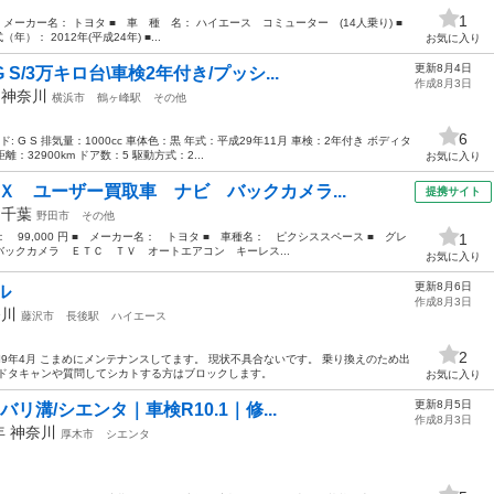
1
メーカー名： トヨタ ■ 車 種 名： ハイエース コミューター (14人乗り) ■
年）： 2012年(平成24年) ■...
お気に入り
更新8月4日
S/3万キロ台\車検2年付き/プッシ...
作成8月3日
年
神奈川
横浜市
鶴ヶ峰駅
その他
6
 G S 排気量：1000cc 車体色：黒 年式：平成29年11月 車検：2年付き ボディタ
：32900km ドア数：5 駆動方式：2...
お気に入り
Ｘ ユーザー買取車 ナビ バックカメラ...
提携サイト
年
千葉
野田市
その他
格： 99,000 円 ■ メーカー名： トヨタ ■ 車種名： ピクシススペース ■ グレ
1
ックカメラ ＥＴＣ ＴＶ オートエアコン キーレス...
お気に入り
更新8月6日
ル
作成8月3日
奈川
藤沢市
長後駅
ハイエース
2
令和9年4月 こまめにメンテナンスしてます。 現状不具合ないです。 乗り換えのため出
、ドタキャンや質問してシカトする方はブロックします。
お気に入り
更新8月5日
バリ溝/シエンタ｜車検R10.1｜修...
作成8月3日
6年
神奈川
厚木市
シエンタ