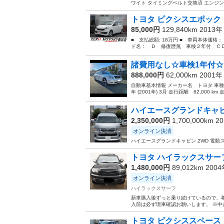
ワイト タイミングベルト交換済 エンジン
トヨタ ピクシスエポック 
85,000円
129,840km 2013
■ 支払総額: 18万円 ■ 車両本体価格：
ド名： Ｄ 修復歴無 車検２年付 ＣＤ
諸費用なし☆車検1年付☆セル
888,000円
62,000km 2001
自動車基本情報 メーカー名 トヨタ 車種名 
年 (2001年) 3月 走行距離 62,000 
ハイエースグランドキャ
2,350,000円
1,700,000km 2
オンライン決済
ハイエースグランドキャビン 2WD 電動ス
トヨタ ハイラックスサー
1,480,000円
89,012km 200
オンライン決済
ハイラックスサーフ
新車購入後ずっと乗り続けているので、
入前は必ず現車確認お願いします。 ※中
トヨタ ピクシススペース 