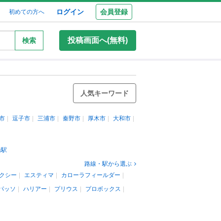
ログイン
会員登録
初めての方へ
投稿画面へ(無料)
検索
人気キーワード
市
逗子市
三浦市
秦野市
厚木市
大和市
橋駅
路線・駅から選ぶ
クシー
エスティマ
カローラフィールダー
パッソ
ハリアー
プリウス
プロボックス