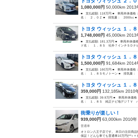
トヨタ ウィッシュ ２．０Ｚ
1,080,000円
50,000km 201
■ 支払総額: 118万円 ■ 車両本体価格
名： ２．０Ｚ ■ 排気量： 2000cc ■
トヨタ ウィッシュ １．８
1,748,000円
45,000km 201
■ 支払総額: 181.3万円 ■ 車両本体価
ド名： １．８Ｓ 社外７インチＳＤナビ
トヨタ ウィッシュ １．８
1,500,000円
91,684km 201
■ 支払総額: 160万円 ■ 車両本体価格
名： １．８Ｓモノトーン ■ 排気量： 18
トヨタ ウィッシュ １．８
359,000円
132,185km 201
■ 支払総額: 39.9万円 ■ 車両本体価
名： １．８Ｓ 純正ナビ地デジＴＶ バ
街乗りが楽しい！
939,000円
63,000km 2010
普通車
オトロン八王子店です。 本日の注目商品
保証！どんな車でも普通車10万円(^^♪ ⭐️