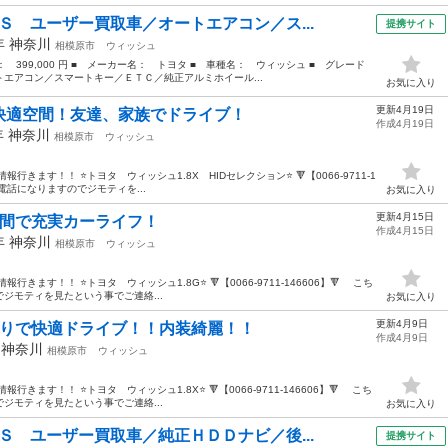
Ｓ ユーザー買取車／オートエアコン／ス...
提携サイト
0年
神奈川
相模原市
ウィッシュ
格： 399,000 円 ■ メーカー名： トヨタ ■ 車種名： ウィッシュ ■ グレード
エアコン／スマートキー／ＥＴＣ／純正アルミホイール...
お気に入り
更新4月19日
快適空間！友達、家族でドライブ！
作成4月19日
年
神奈川
相模原市
ウィッシュ
ます！！ ⭐️トヨタ ウィッシュ1.8X HIDセレクション⭐️ 🔻【0066-9711-1
電話になりますのでジモティを...
お気に入り
更新4月15日
空間で充実カーライフ！
作成4月15日
2年
神奈川
相模原市
ウィッシュ
ます！！ ⭐️トヨタ ウィッシュ1.8G⭐️ 🔻【0066-9711-146606】🔻 こち
ジモティを見たという事でご連絡...
お気に入り
更新4月9日
乗りで快適ドライブ！！内装綺麗！！
作成4月9日
年
神奈川
相模原市
ウィッシュ
ます！！ ⭐️トヨタ ウィッシュ1.8X⭐️ 🔻【0066-9711-146606】🔻 こち
ジモティを見たという事でご連絡...
お気に入り
Ｓ ユーザー買取車／純正ＨＤＤナビ／後...
提携サイト