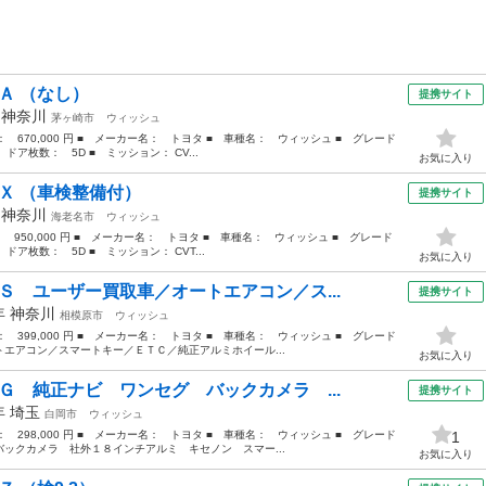
Ａ （なし）
提携サイト
年
神奈川
茅ヶ崎市
ウィッシュ
格： 670,000 円 ■ メーカー名： トヨタ ■ 車種名： ウィッシュ ■ グレード
 ドア枚数： 5D ■ ミッション： CV...
お気に入り
８Ｘ （車検整備付）
提携サイト
年
神奈川
海老名市
ウィッシュ
： 950,000 円 ■ メーカー名： トヨタ ■ 車種名： ウィッシュ ■ グレード
 ドア枚数： 5D ■ ミッション： CVT...
お気に入り
Ｓ ユーザー買取車／オートエアコン／ス...
提携サイト
0年
神奈川
相模原市
ウィッシュ
格： 399,000 円 ■ メーカー名： トヨタ ■ 車種名： ウィッシュ ■ グレード
エアコン／スマートキー／ＥＴＣ／純正アルミホイール...
お気に入り
Ｇ 純正ナビ ワンセグ バックカメラ ...
提携サイト
9年
埼玉
白岡市
ウィッシュ
格： 298,000 円 ■ メーカー名： トヨタ ■ 車種名： ウィッシュ ■ グレード
1
ックカメラ 社外１８インチアルミ キセノン スマー...
お気に入り