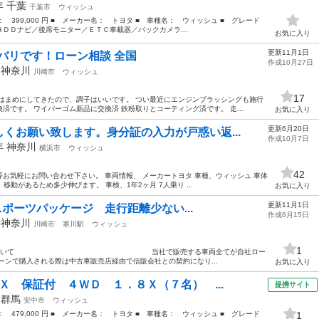
9年
千葉
千葉市
ウィッシュ
格： 399,000 円 ■ メーカー名： トヨタ ■ 車種名： ウィッシュ ■ グレード
ＤＤナビ／後席モニター／ＥＴＣ車載器／バックカメラ...
お気に入り
更新11月1日
リバリです！ローン相談 全国
作成10月27日
年
神奈川
川崎市
ウィッシュ
17
はまめにしてきたので、調子はいいです。 つい最近にエンジンブラッシングも施行
です。 ワイパーゴム新品に交換済 鉄粉取りとコーティング済です。 走...
お気に入り
更新6月20日
くお願い致します。身分証の入力が戸惑い返...
作成10月7日
6年
神奈川
横浜市
ウィッシュ
42
お気軽にお問い合わせ下さい。 車両情報、 メーカートヨタ 車種、ウィッシュ 車体
ロ、移動があるため多少伸びます。 車検、1年2ヶ月 7人乗り ...
お気に入り
更新11月1日
ロスポーツパッケージ 走行距離少ない...
作成6月15日
年
神奈川
川崎市
寒川駅
ウィッシュ
1
社ローン」について 当社で販売する車両全てが自社ロー
ーンで購入される際は中古車販売店経由で信販会社との契約になり...
お気に入り
Ｘ 保証付 ４ＷＤ １．８Ｘ（７名） ...
提携サイト
年
群馬
安中市
ウィッシュ
格： 479,000 円 ■ メーカー名： トヨタ ■ 車種名： ウィッシュ ■ グレード
1