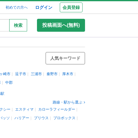
ログイン
会員登録
初めての方へ
投稿画面へ(無料)
検索
人気キーワード
ヶ崎市
逗子市
三浦市
秦野市
厚木市
郡
中郡
橋駅
路線・駅から選ぶ
クシー
エスティマ
カローラフィールダー
パッソ
ハリアー
プリウス
プロボックス