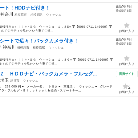
更新5月8日
ート！HDDナビ付き！
作成5月8日
年
神奈川
相模原市
相模原駅
ウィッシュ
きます！！ ⭐️トヨタ ウィッシュ １．８S⭐️ 🔻【0066-9711-146606】🔻
のでジモティを見たという事でご連...
お気に入り
更新5月8日
列シートで広々！バックカメラ付き！
作成5月8日
2年
神奈川
相模原市
相模原駅
ウィッシュ
ます！！ ⭐️トヨタ ウィッシュ １．８Ｇ⭐️ 🔻【0066-9711-146606】🔻
のでジモティを見たという事でご連...
お気に入り
Ｚ ＨＤＤナビ・バックカメラ・フルセグ...
提携サイト
年
埼玉
越谷市
ウィッシュ
格： 298,000 円 ■ メーカー名： トヨタ ■ 車種名： ウィッシュ ■ グレード
2
ラ・フルセグ・Ｂｌｕｅｔｏｏｔｈ接続・スマートキー...
お気に入り