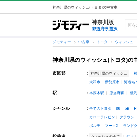
神奈川県のウィッシュ(トヨタ)の中古車
神奈川版
都道府県選択
ジモティー
中古車
トヨタ
ウィッシュ
神奈川県のウィッシュ(トヨタ)の
市区郡
：
神奈川県のウィッシュ
大和市
伊勢原市
海老名
駅
：
本厚木駅
原当麻駅
相武
ジャンル
：
全てのトヨタ
86
bB
R
カローラレビン
クラウン
ポルテ
マークX
ランド
投稿者
：
ウィッシュの全て
個人