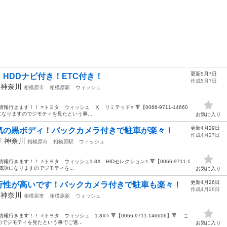
更新5月7日
HDDナビ付き！ETC付き！
作成5月7日
年
神奈川
相模原市
相模原駅
ウィッシュ
きます！！ ⭐️トヨタ ウィッシュ Ⅹ リミテッド⭐️ 🔻【0066-9711-14660
なりますのでジモティを見たという事...
お気に入り
更新4月29日
気の黒ボディ！バックカメラ付きで駐車が楽々！
作成4月27日
年
神奈川
相模原市
相模原駅
ウィッシュ
ます！！ ⭐️トヨタ ウィッシュ1.8X HIDセレクション⭐️ 🔻【0066-9711-1
電話になりますのでジモティを...
お気に入り
更新4月26日
行性が高いです！バックカメラ付きで駐車も楽々！
作成4月26日
年
神奈川
相模原市
相模原駅
ウィッシュ
ます！！ ⭐️トヨタ ウィッシュ 1.8X⭐️ 🔻【0066-9711-146606】🔻 こ
でジモティを見たという事でご連...
お気に入り