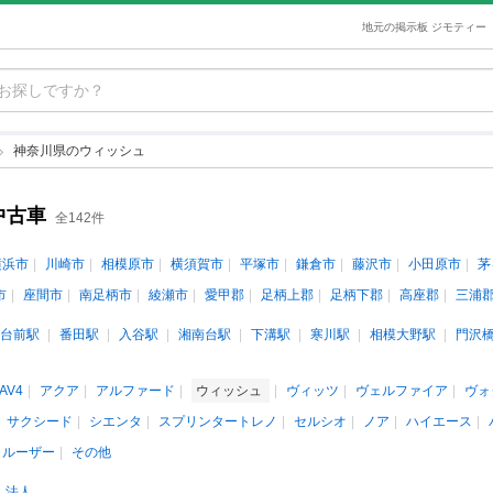
地元の掲示板 ジモティー
神奈川県のウィッシュ
中古車
全142件
横浜市
川崎市
相模原市
横須賀市
平塚市
鎌倉市
藤沢市
小田原市
茅
市
座間市
南足柄市
綾瀬市
愛甲郡
足柄上郡
足柄下郡
高座郡
三浦
台前駅
番田駅
入谷駅
湘南台駅
下溝駅
寒川駅
相模大野駅
門沢
AV4
アクア
アルファード
ウィッシュ
ヴィッツ
ヴェルファイア
ヴォ
サクシード
シエンタ
スプリンタートレノ
セルシオ
ノア
ハイエース
クルーザー
その他
法人