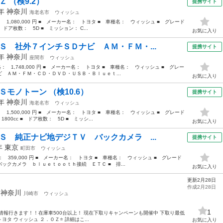
 （検9.2）
提携サイト
3年
神奈川
海老名市
ウィッシュ
： 1,080,000 円 ■ メーカー名： トヨタ ■ 車種名： ウィッシュ ■ グレード
 ドア枚数： 5D ■ ミッション： C...
お気に入り
Ｓ 社外７インチＳＤナビ ＡＭ・ＦＭ・...
提携サイト
3年
神奈川
座間市
ウィッシュ
格： 1,748,000 円 ■ メーカー名： トヨタ ■ 車種名： ウィッシュ ■ グレー
 ＡＭ・ＦＭ・ＣＤ・ＤＶＤ・ＵＳＢ・Ｂｌｕｅｔ...
お気に入り
Ｓモノトーン （検10.6）
提携サイト
4年
神奈川
海老名市
ウィッシュ
： 1,500,000 円 ■ メーカー名： トヨタ ■ 車種名： ウィッシュ ■ グレード
00cc ■ ドア枚数： 5D ■ ミッシ...
お気に入り
Ｓ 純正ナビ地デジＴＶ バックカメラ ...
提携サイト
0年
東京
町田市
ウィッシュ
格： 359,000 円 ■ メーカー名： トヨタ ■ 車種名： ウィッシュ ■ グレード
ックカメラ ｂｌｕｅｔｏｏｔｈ接続 ＥＴＣ ■ 排...
お気に入り
更新2月28日
作成2月28日
年
神奈川
川崎市
ウィッシュ
1
情報行きます！！在庫車500台以上！ 現在下取りキャンペーンも開催中 下取り最低
トヨタ ウィッシュ ２．０Ｚ⭐️ 詳細はこ...
お気に入り