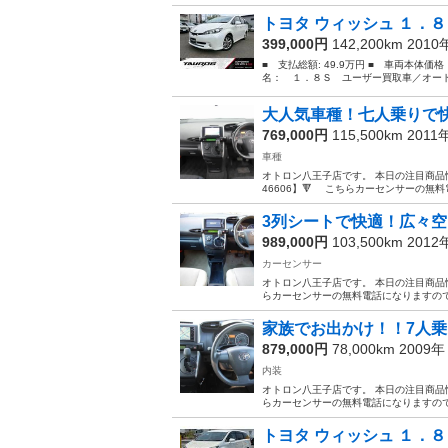
トヨタ ウィッシュ １．８
399,000円
142,200km 201
■ 支払総額: 49.9万円 ■ 車両本体価
名： １．８Ｓ ユーザー買取車／オート
大人気車種！七人乗りで
769,000円
115,500km 2011
車種
オトロン八王子店です。 本日の注目商品情報行き
46606】🔻 こちらカーセンサーの無料
3列シートで快適！広々
989,000円
103,500km 201
カーセンサー
オトロン八王子店です。 本日の注目商品情報行き
らカーセンサーの無料電話になりますので
家族でお出かけ！！7人
879,000円
78,000km 2009
内装
オトロン八王子店です。 本日の注目商品情報行き
らカーセンサーの無料電話になりますので
トヨタ ウィッシュ １．８