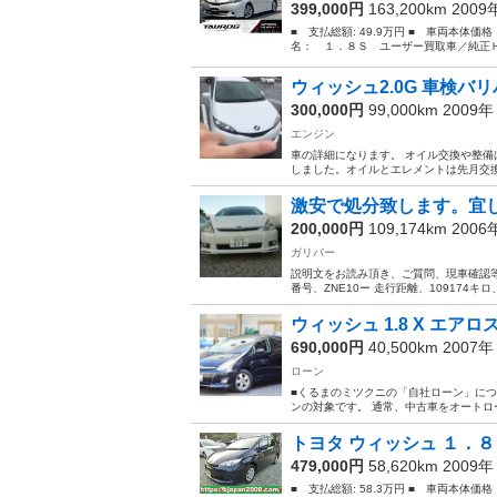
399,000円
163,200km 200
■ 支払総額: 49.9万円 ■ 車両本体価
名： １．８Ｓ ユーザー買取車／純正Ｈ
ウィッシュ2.0G 車検バ
300,000円
99,000km 2009
エンジン
車の詳細になります。 オイル交換や整備
しました。オイルとエレメントは先月交換済
激安で処分致します。宜し
200,000円
109,174km 200
ガリバー
説明文をお読み頂き、ご質問、現車確認等
番号、ZNE10ー 走行距離、109174キ
ウィッシュ 1.8 X エア
690,000円
40,500km 2007
ローン
■くるまのミツクニの「自
ンの対象です。 通常、中古車をオートロ
トヨタ ウィッシュ １．８
479,000円
58,620km 2009
■ 支払総額: 58.3万円 ■ 車両本体価