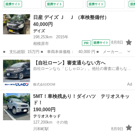
テ フロントベンチ
ト 社外アルミホー
提携サイト
提携サイト
提携サイト
提
シート ＡＢＳ
ル フォグランプ
（検9.2）
インパネシフト 衝
日産 デイズ Ｊ Ｊ （車検整備付）
突安全ボディ 盗難
40,000円
防止システム 電格
デイズ
ミラー パワステ
ＡＢＳ Ｗエアバッ
198,253km
2015年
ク （検9.2）
8月8日
提携サイト
相模原市
■ 支払総額: 15万円 ■ 車両本体価格： 40,000 円 ■ メーカー
名： 日産 ■ 車種名： デイズ ■ グレード名： Ｊ Ｊ ■ 排気
神奈川
相模原市
デイズ
車両
【自社ローン】審査通らない方へ
量： 660cc ■ ドア枚数： 5D ■ ミッション： CVT ■ 店舗PR...
自社ローンなら「じしゃロン」。他社の審査に通らなか
った方も
Ad
株式会社IDOM
5MT！車検残あり！ダイハツ テリオスキッ
ド！
190,000円
テリオスキッド
127,200km
その他
川和町駅
8月9日