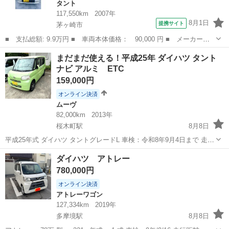
タント
117,550km
2007年
8月1日
提携サイト
茅ヶ崎市
■ 支払総額: 9.9万円 ■ 車両本体価格： 90,000 円 ■ メーカー
名： ダイハツ ■ 車種名： タント ■ グレード名： カスタムＶ
神奈川
茅ヶ崎市
タント
まだまだ使える！平成25年 ダイハツ タント
Ｓ ■ 排気量： 660cc ■ ドア枚数： 5D ■ ミッション： AT4速...
ナビ アルミ ETC
159,000円
オンライン決済
ムーヴ
82,000km
2013年
桜木町駅
8月8日
平成25年式 ダイハツ タントグレードL 車検：令和8年9月4日まで 走行
距離：約82,000km（使用中のため多少増えます） 【装備】 ・カロッ
神奈川
横浜市
桜木町駅
ムーヴ
ミッション
ダイハツ アトレー
ツェリアナビ ・社外アルミホイール ・エコアイドル ・キーレス ・エ
780,000円
アコ...
オンライン決済
アトレーワゴン
127,334km
2019年
多摩境駅
8月8日