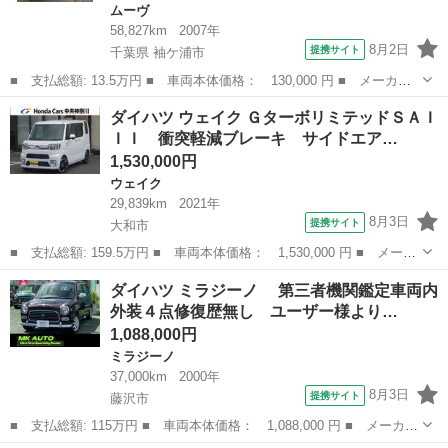
ムーヴ
58,827km
2007年
8月2日
提携サイト
千葉県 袖ケ浦市
■ 支払総額: 13.5万円 ■ 車両本体価格： 130,000 円 ■ メーカー
名： ダイハツ ■ 車種名： ムーヴ ■ グレード名： Ｘリミテッ
千葉
袖ケ浦市
ムーヴ
ダイハツ ウェイク ＧターボリミテッドＳＡＩ
ド ベンチシート ＣＶＴ 盗難防止システム ＡＢＳ ＣＤ 衝突
ＩＩ 衝突軽減ブレーキ サイドエア…
安全ボディ ...
1,530,000円
ウェイク
29,839km
2021年
8月3日
提携サイト
大和市
■ 支払総額: 159.5万円 ■ 車両本体価格： 1,530,000 円 ■ メーカ
ー名： ダイハツ ■ 車種名： ウェイク ■ グレード名： Ｇター
神奈川
大和市
ウェイク
ダイハツ ミラジーノ 第三者機関鑑定車両内
ボリミテッドＳＡＩＩＩ 衝突軽減ブレーキ サイドエアバッグ フ
外装４点修復歴無し ユーザー様より…
ルセグ付...
1,088,000円
ミラジーノ
37,000km
2000年
8月3日
提携サイト
藤沢市
■ 支払総額: 115万円 ■ 車両本体価格： 1,088,000 円 ■ メーカー
名： ダイハツ ■ 車種名： ミラジーノ ■ グレード名： 第三