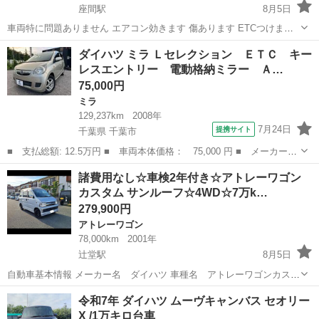
座間駅
8月5日
車両特に問題ありません エアコン効きます 傷あります ETCつけます
ナビありません 宜しくお願い致します
神奈川
座間市
座間駅
タント
軽自動車
ダイハツ ミラ Ｌセレクション ＥＴＣ キー
レスエントリー 電動格納ミラー Ａ…
75,000円
ミラ
129,237km
2008年
7月24日
提携サイト
千葉県 千葉市
■ 支払総額: 12.5万円 ■ 車両本体価格： 75,000 円 ■ メーカー
名： ダイハツ ■ 車種名： ミラ ■ グレード名： Ｌセレクショ
千葉
千葉市
ミラ
諸費用なし☆車検2年付き☆アトレーワゴン
ン ＥＴＣ キーレスエントリー 電動格納ミラー ＡＴ 盗難防止
カスタム サンルーフ☆4WD☆7万k…
システム アル...
279,900円
アトレーワゴン
78,000km
2001年
辻堂駅
8月5日
自動車基本情報 メーカー名 ダイハツ 車種名 アトレーワゴンカスタ
ム グレード名 ハイルーフ、サンルーフ 排気量 660 cc 年式 平成
神奈川
藤沢市
辻堂駅
アトレーワゴン
令和7年 ダイハツ ムーヴキャンバス セオリー
13年 (2001年) 5月 走行距離 78,000 km 走行距離の状態 実走行 色...
X /1万キロ台車