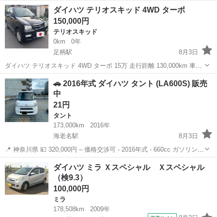
【無料お見積り】【在庫確認】は、お気軽にご連絡ください。 ■ 本車
神奈川
横浜市
センター南駅
ハイゼット
車両
ダイハツ テリオスキッド 4WD ターボ
両以外にも、「ジモティー」にておすすめの中古車を多数掲載してお
150,000円
ります。 他の在庫車...
テリオスキッド
0km
0年
足柄駅
8月3日
ダイハツ テリオスキッド 4WD ターボ 15万 走行距離 130,000km 車検
令和9年1月3日まで 【基本情報】 ・平成19年式 ・4WD ターボ ・型式
神奈川
小田原市
足柄駅
テリオスキッド
ターボ
🚗 2016年式 ダイハツ タント (LA600S) 販売
ABA-J111G ・軽自動車 ・4人乗り ・ガソリン...
中
21円
タント
173,000km
2016年
海老名駅
8月3日
📍 神奈川県 💴 320,000円 – 価格交渉可 - 2016年式 - 660cc ガソリン車
- オートマチック（AT） - 走行距離：170,000km以上 - 4人乗り - ホワ
神奈川
横浜市
海老名駅
タント
ダイハツ ミラ Ｘスペシャル Ｘスペシャル
イト ...
（検9.3）
100,000円
ミラ
178,508km
2009年