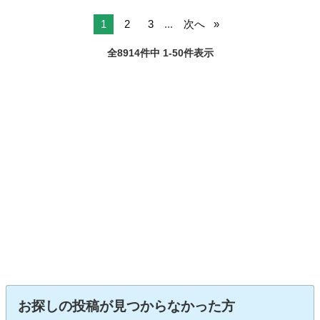
Ｘ ＳＡＩＩ 純正ナビ スマートアシスト 禁煙車 スマートキ
ー ＥＴＣ ...
1
2
3
...
次へ
全8914件中 1-50件表示
お探しの投稿が見つからなかった方