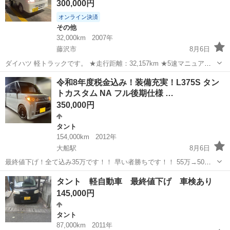
300,000円
オンライン決済
その他
32,000km
2007年
藤沢市
8月6日
ダイハツ 軽トラックです。 ★走行距離：32,157km ★5速マニュアル
（MT） ★エアコン ★パワーステアリング ★車検：2027年3月30日ま
神奈川
藤沢市
その他
令和8年度税金込み！装備充実！L375S タン
で 低走行で、走行状態・機関ともに良好です。 エンジン、ミッショ
トカスタム NA フル後期仕様 …
ン、エア...
350,000円
タント
154,000km
2012年
大船駅
8月6日
最終値下げ！全て込み35万です！！ 早い者勝ちです！！ 55万→50万
→48万→45万 ◼️L375S タントカスタム フル後期仕様 ◇型式 L375S ◇
神奈川
鎌倉市
大船駅
タント
後期
タント 軽自動車 最終値下げ 車検あり
年式 平成24年 7月 ◇車検 令和9年12月17日...
145,000円
タント
87,000km
2011年