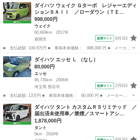
（2021年） 走行距離： 81,588 km 排気量： 1,000 cc 駆動方式： 2WD
神奈川
海老名市
厚木駅
トール
ダイハツ ウェイク Ｇターボ レジャーエディ
カラー： ブラック 乗車定員： 5...
ションＳＡＩＩ ／ローダウン（ＴＥ…
998,000円
ウェイク
60,669km
2017年
8月3日
提携サイト
座間市
■ 支払総額: 109.8万円 ■ 車両本体価格： 998,000 円 ■ メーカー
名： ダイハツ ■ 車種名： ウェイク ■ グレード名： Ｇター
神奈川
座間市
ウェイク
ダイハツ エッセ Ｌ （なし）
ボ レジャーエディションＳＡＩＩ ／ローダウン（ＴＥＩＮダウン
80,000円
サス）／社外...
エッセ
95,735km
2006年
2月6日
提携サイト
埼玉県 熊谷市
■ 支払総額: 13万円 ■ 車両本体価格： 80,000 円 ■ メーカー
名： ダイハツ ■ 車種名： エッセ ■ グレード名： Ｌ ■ 排気
埼玉
熊谷市
エッセ
ダイハツ タント カスタムＲＳリミテッド ／
量： 660cc ■ ドア枚数： 5D ■ ミッション： AT3速 ■ 店舗P...
届出済未使用車／禁煙／スマートアシ…
1,878,000円
タント
5km
2026年
8月3日
提携サイト