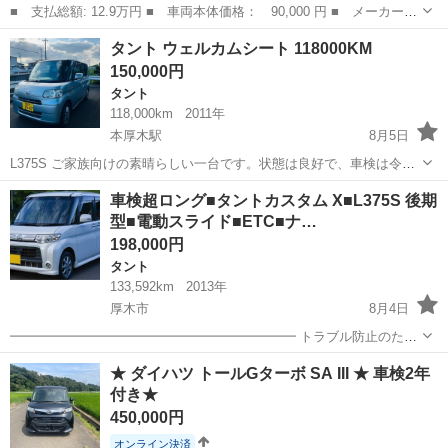
■ 支払総額: 12.9万円 ■ 車両本体価格： 90,000 円 ■ メーカー
名： ダイハツ ■ 車種名： タント ■ グレード名： ■ 排気
栃木
塩谷郡
タント
タント ウェルカムシート 118000KM
量： 660cc ■ ドア枚数： 5D ■ ミッション： AT4速 ■ 店舗...
150,000円
タント
118,000km
2011年
本厚木駅
8月5日
L375S ご家族向けの素晴らしい一台です。状態は良好で、車検は令和
10年7月28日まで有効です。エアコン、スライドドア、パワーウィンド
神奈川
厚木市
本厚木駅
タント
車検超ロング■タントカスタム X■L375S 後期
ウ、電動格納ミラー、アルミホイールを装備しており、すべての機能
型■電動スライド■ETC■ナ…
が正常に動作します。 ...
198,000円
タント
133,592km
2013年
厚木市
8月4日
━━━━━━━━━━━━━━━━━━━━━━ トラブル防止のた
め、説明文をしっかりお読みいただき、ご質問や現車確認などお気軽
神奈川
厚木市
タント
★ ダイハツ トールGターボ SA III ★ 車検2年
にお問合せ下さい！ ━━━━━━━━━━━━━━━━━━━━━━
付き★
その他の動画、画像はこちらか...
450,000円
オンライン決済