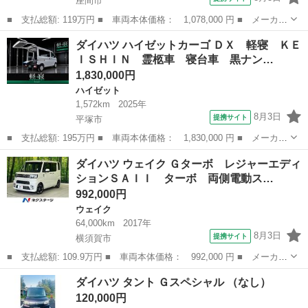
座間市
■ 支払総額: 119万円 ■ 車両本体価格： 1,078,000 円 ■ メーカー
名： ダイハツ ■ 車種名： ムーヴキャンバス ■ グレード名：
神奈川
座間市
ダイハツ
ダイハツ ハイゼットカーゴ ＤＸ 軽寝 ＫＥ
Ｘリミテッドメイクアップ ＳＡＩＩ 禁煙車／ＳＡ２／両側電動／
ＩＳＨＩＮ 霊柩車 寝台車 黒ナン…
スマキー／...
1,830,000円
ハイゼット
1,572km
2025年
8月3日
提携サイト
平塚市
■ 支払総額: 195万円 ■ 車両本体価格： 1,830,000 円 ■ メーカー
名： ダイハツ ■ 車種名： ハイゼットカーゴ ■ グレード名：
神奈川
平塚市
ハイゼット
ダイハツ ウェイク Ｇターボ レジャーエディ
ＤＸ 軽寝 ＫＥＩＳＨＩＮ 霊柩車 寝台車 黒ナンバー ２名乗
ションＳＡＩＩ ターボ 両側電動ス…
車 棺台付...
992,000円
ウェイク
64,000km
2017年
8月3日
提携サイト
横須賀市
■ 支払総額: 109.9万円 ■ 車両本体価格： 992,000 円 ■ メーカー
名： ダイハツ ■ 車種名： ウェイク ■ グレード名： Ｇター
神奈川
横須賀市
ウェイク
ダイハツ タント Ｇスペシャル （なし）
ボ レジャーエディションＳＡＩＩ ターボ 両側電動スライド 純
120,000円
正ナビ バッ...