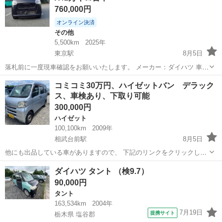
760,000円
オンライン決済
その他
5,500km
2025年
東京駅
8月5日
落札前に一度現車確認をお願いいたします。 メーカー：ダイハツ 車
名：ムーブキヤンバス グレード: セオリー X 排気量：660cc 車体色：
神奈川
横浜市
東京駅
その他
コミコミ30万円、ハイゼットバン デラック
黒 年式：令和7年 車検 : 2年 ミッション：AT 走行距離：6000km ド...
ス、車検あり、下取り可能
300,000円
ハイゼット
100,100km
2009年
相武台前駅
8月5日
他にも出品している車がありますので、 下記のリンクをクリックして
みてください。 https://jmty.jp/profiles/51c5354114269e47c50000fe 最
神奈川
相模原市
相武台前駅
ハイゼット
カーゴ
ダイハツ タント （検9.7）
後まで連絡...
90,000円
タント
163,534km
2004年
7月19日
提携サイト
栃木県 塩谷郡