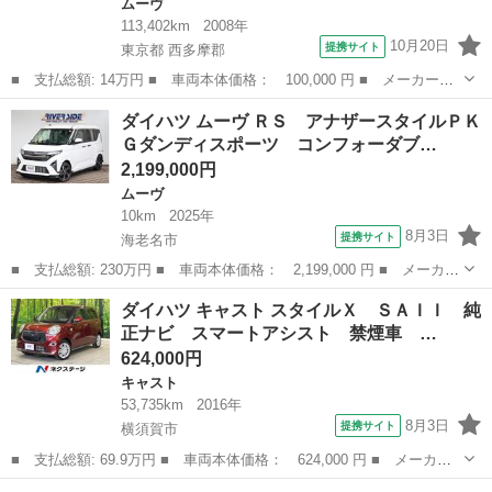
ムーヴ
113,402km
2008年
10月20日
提携サイト
東京都 西多摩郡
■ 支払総額: 14万円 ■ 車両本体価格： 100,000 円 ■ メーカー
名： ダイハツ ■ 車種名： ムーヴ ■ グレード名： カスタム
東京
西多摩郡
ムーヴ
ダイハツ ムーヴ ＲＳ アナザースタイルＰＫ
Ｘリミテッド ■ 排気量： 660cc ■ ドア枚数： 5D ■ ミッショ
Ｇダンディスポーツ コンフォーダブ…
ン：...
2,199,000円
ムーヴ
10km
2025年
8月3日
提携サイト
海老名市
■ 支払総額: 230万円 ■ 車両本体価格： 2,199,000 円 ■ メーカー
名： ダイハツ ■ 車種名： ムーヴ ■ グレード名： ＲＳ アナ
神奈川
海老名市
ムーヴ
ダイハツ キャスト スタイルＸ ＳＡＩＩ 純
ザースタイルＰＫＧダンディスポーツ コンフォーダブルパック 純
正ナビ スマートアシスト 禁煙車 …
正１０型ナ...
624,000円
キャスト
53,735km
2016年
8月3日
提携サイト
横須賀市
■ 支払総額: 69.9万円 ■ 車両本体価格： 624,000 円 ■ メーカー
名： ダイハツ ■ 車種名： キャスト ■ グレード名： スタイル
神奈川
横須賀市
キャスト