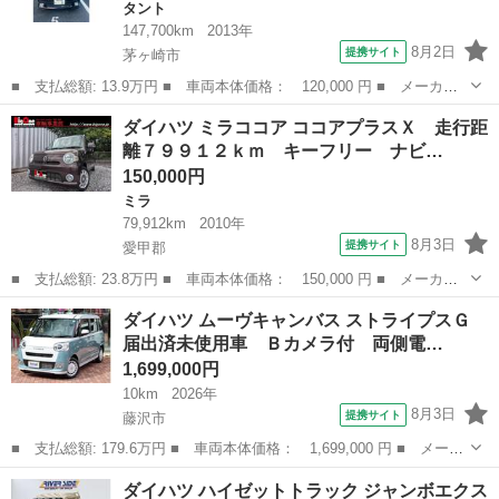
タント
147,700km
2013年
8月2日
提携サイト
茅ヶ崎市
■ 支払総額: 13.9万円 ■ 車両本体価格： 120,000 円 ■ メーカー
名： ダイハツ ■ 車種名： タント ■ グレード名： Ｇスペシャ
神奈川
茅ヶ崎市
タント
ダイハツ ミラココア ココアプラスＸ 走行距
ル ■ 排気量： 660cc ■ ドア枚数： 5D ■ ミッション： CV...
離７９９１２ｋｍ キーフリー ナビ…
150,000円
ミラ
79,912km
2010年
8月3日
提携サイト
愛甲郡
■ 支払総額: 23.8万円 ■ 車両本体価格： 150,000 円 ■ メーカー
名： ダイハツ ■ 車種名： ミラココア ■ グレード名： ココア
神奈川
愛甲郡
ミラ
ダイハツ ムーヴキャンバス ストライプスＧ
プラスＸ 走行距離７９９１２ｋｍ キーフリー ナビ ＤＴＶ ■
届出済未使用車 Ｂカメラ付 両側電…
排気量： ...
1,699,000円
10km
2026年
8月3日
提携サイト
藤沢市
■ 支払総額: 179.6万円 ■ 車両本体価格： 1,699,000 円 ■ メーカ
ー名： ダイハツ ■ 車種名： ムーヴキャンバス ■ グレード
神奈川
藤沢市
ダイハツ
ダイハツ ハイゼットトラック ジャンボエクス
名： ストライプスＧ 届出済未使用車 Ｂカメラ付 両側電動スラ