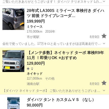
ご覧いただきありがとうございます！ ダイハツ テリオスキッド Lの出
品です。 FR・ターボ・5速MTという、今ではなかなか見つからない組
神奈川
横浜市
川和町駅
テリオスキッド
28年式 LA300S ミライース 車検付き ダイハ
み合わせの一台です！ 軽SUVタイプで使い勝手も良く、普段使いや通
ツ 前後 ドライブレコーダ…
勤はもちろん、ド...
199,999円
ミライース
170,000km
2016年
市が尾駅
8月9日
会社で使っていました。17万キロと走っていますがほぼ高速走行でち
ゃんと毎年一年点検も受けて10年所有していました。現在車検は令和9
神奈川
横浜市
市が尾駅
ミライース
【メンテ多数】ネイキッド ターボ 車検R9年
年9月まで残っています。整備手帳、記録ボ、取り扱い説明書すべて完
11月 ！即乗りOK ⭐おすすめ
備しています。 去年の車検時の...
129,800円
ネイキッド
117,000km
その他
湘南台駅
8月9日
【ダイハツ ネイキッド ターボ】 ご覧いただきありがとうございま
す。 車両情報 ・年式:平成12年 ・型式：GF-L750S ・2WD ・ターボ車
神奈川
藤沢市
湘南台駅
ネイキッド
ターボ
ダイハツ タント カスタムＶＳ （なし）
・キーレス 車両状態 高速道路で約80km走行し、走行チェックを行い
90,000円
ま...