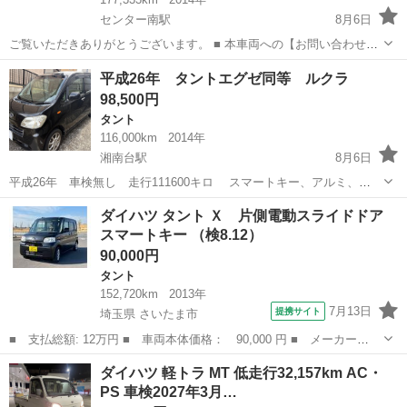
センター南駅
8月6日
ご覧いただきありがとうございます。 ■ 本車両への【お問い合わせ】
【無料お見積り】【在庫確認】は、お気軽にご連絡ください。 ■ 本車
神奈川
横浜市
センター南駅
ハイゼット
車両
平成26年 タントエグゼ同等 ルクラ
両以外にも、「ジモティー」にておすすめの中古車を多数掲載してお
98,500円
ります。 他の在庫車...
タント
116,000km
2014年
湘南台駅
8月6日
平成26年 車検無し 走行111600キロ スマートキー、アルミ、
ETC、純正ナビ フルセグテレビ、Bluetooth付、外装は、リアハッチ
神奈川
藤沢市
湘南台駅
タント
ルクラ
ダイハツ タント Ｘ 片側電動スライドドア
エンブレムあたりに、目立たない凹み、その他は、バンパーに、擦り
スマートキー （検8.12）
傷程度で、状態良好で...
90,000円
タント
152,720km
2013年
7月13日
提携サイト
埼玉県 さいたま市
■ 支払総額: 12万円 ■ 車両本体価格： 90,000 円 ■ メーカー
名： ダイハツ ■ 車種名： タント ■ グレード名： Ｘ 片側電
埼玉
さいたま市
タント
ダイハツ 軽トラ MT 低走行32,157km AC・
動スライドドア スマートキー ■ 排気量： 660cc ■ ドア枚数：
PS 車検2027年3月…
5D ■...