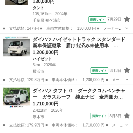
130,000円
タント
105,161km
2004年
7月29日
提携サイト
千葉県 袖ケ浦市
■ 支払総額: 14万円 ■ 車両本体価格： 130,000 円 ■ メーカー
名： ダイハツ ■ 車種名： タント ■ グレード名： Ｘリミテッ
千葉
袖ケ浦市
タント
ダイハツ ハイゼットトラック スタンダード
ド バックカメラ キーレスエントリー 電動格納ミラー ベンチシ
新車保証継承 届け出済み未使用車 …
ート ＡＴ ＡＢ...
1,206,000円
ハイゼット
5km
2026年
8月3日
提携サイト
横浜市
■ 支払総額: 129.8万円 ■ 車両本体価格： 1,206,000 円 ■ メーカ
ー名： ダイハツ ■ 車種名： ハイゼットトラック ■ グレード
神奈川
横浜市
ハイゼット
ダイハツ タフト Ｇ ダーククロムベンチャ
名： スタンダード 新車保証継承 届け出済み未使用車 トヨタロ
ー ガラスルーフ 純正ナビ 全周囲カ…
ングラン保...
1,710,000円
2,422km
2026年
8月3日
提携サイト
厚木市
■ 支払総額: 179.9万円 ■ 車両本体価格： 1,710,000 円 ■ メーカ
ー名： ダイハツ ■ 車種名： タフト ■ グレード名： Ｇ ダー
神奈川
厚木市
ダイハツ