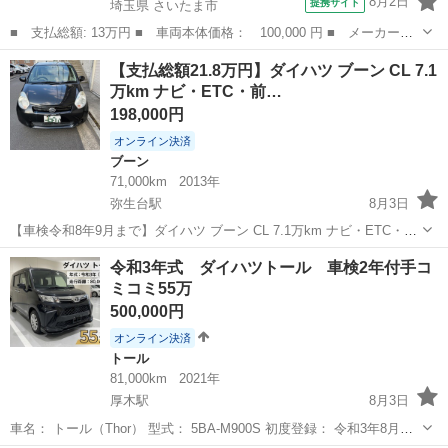
8月2日
提携サイト
埼玉県 さいたま市
■ 支払総額: 13万円 ■ 車両本体価格： 100,000 円 ■ メーカー
名： ダイハツ ■ 車種名： ミラ ■ グレード名： Ｘスペシャ
埼玉
さいたま市
ミラ
【支払総額21.8万円】ダイハツ ブーン CL 7.1
ル Ｘスペシャル ■ 排気量： 660cc ■ ドア枚数： 5D ■ ミッシ
万km ナビ・ETC・前…
ョン...
198,000円
オンライン決済
ブーン
71,000km
2013年
弥生台駅
8月3日
【車検令和8年9月まで】ダイハツ ブーン CL 7.1万km ナビ・ETC・前
後ドラレコ付 ご覧いただきありがとうございます。 平成25年式
神奈川
横浜市
弥生台駅
ブーン
令和3年式 ダイハツトール 車検2年付手コ
（2013年）のダイハツ ブーン CLです。 コンパクトで運転しやすく、
ミコミ55万
通勤・...
500,000円
オンライン決済
トール
81,000km
2021年
厚木駅
8月3日
車名： トール（Thor） 型式： 5BA-M900S 初度登録： 令和3年8月