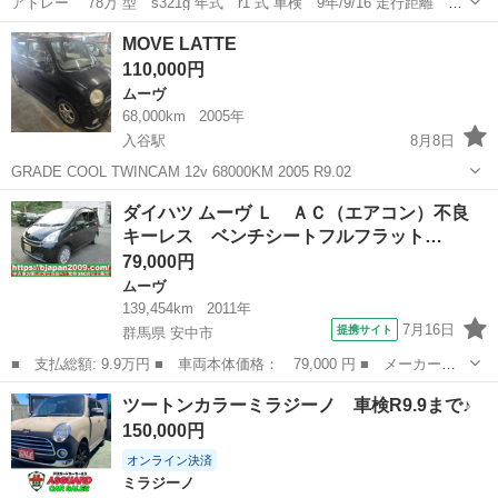
アトレー 78万 型 s321g 年式 r1 式 車検 9年/9/16 走行距離
127334キロ KENWOODナビ ドラレコ ETC キャリア 付き 助手席側後
神奈川
相模原市
多摩境駅
アトレーワゴン
MOVE LATTE
方傷あり 後方リアゲート下傷あり その他小傷等あり...
110,000円
ムーヴ
68,000km
2005年
入谷駅
8月8日
GRADE COOL TWINCAM 12v 68000KM 2005 R9.02
神奈川
厚木市
入谷駅
ムーヴ
ダイハツ ムーヴ Ｌ ＡＣ（エアコン）不良
キーレス ベンチシートフルフラット…
79,000円
ムーヴ
139,454km
2011年
7月16日
提携サイト
群馬県 安中市
■ 支払総額: 9.9万円 ■ 車両本体価格： 79,000 円 ■ メーカー
名： ダイハツ ■ 車種名： ムーヴ ■ グレード名： Ｌ ＡＣ
群馬
安中市
ムーヴ
ツートンカラーミラジーノ 車検R9.9まで♪
（エアコン）不良 キーレス ベンチシートフルフラット 左右エア
150,000円
バック パワステ ...
オンライン決済
ミラジーノ