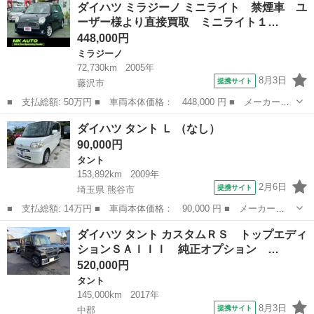
ダイハツ ミラジーノ ミニライト 禁煙車 ユ
ククロムベンチャー ガラスルーフ 純正ナビ 全周囲カメラ 衝突
ーザー様より直接買取 ミニライト１…
軽減 レ...
448,000円
ミラジーノ
72,730km
2005年
8月3日
提携サイト
藤沢市
■ 支払総額: 50万円 ■ 車両本体価格： 448,000 円 ■ メーカー
名： ダイハツ ■ 車種名： ミラジーノ ■ グレード名： ミニラ
神奈川
藤沢市
ミラジーノ
ダイハツ タント Ｌ （なし）
イト 禁煙車 ユーザー様より直接買取 ミニライト１５ＡＷ 純正
90,000円
オーディオ ミ...
タント
153,892km
2009年
2月6日
提携サイト
埼玉県 熊谷市
■ 支払総額: 14万円 ■ 車両本体価格： 90,000 円 ■ メーカー
名： ダイハツ ■ 車種名： タント ■ グレード名： Ｌ ■ 排気
埼玉
熊谷市
タント
ダイハツ タント カスタムＲＳ トップエディ
量： 660cc ■ ドア枚数： 5D ■ ミッション： AT4速 ■ 店舗P...
ションＳＡＩＩＩ 純正オプション …
520,000円
タント
145,000km
2017年
8月3日
提携サイト
中郡