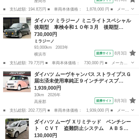
座間市
■ 支払総額: 194.8万円 ■ 車両本体価格： 1,878,000 円 ■ メーカ
ー名： ダイハツ ■ 車種名： タント ■ グレード名： カスタム
神奈川
座間市
タント
ダイハツ ミラジーノ ミニライトスペシャル
ＲＳリミテッド ／届出済未使用車／禁煙／スマートアシストＩＩＩ
後期型 車検令和１０年３月 後期型…
／両側電...
730,000円
ミラジーノ
93,000km
2003年
8月3日
提携サイト
横浜市
■ 支払総額: 79.7万円 ■ 車両本体価格： 730,000 円 ■ メーカー
名： ダイハツ ■ 車種名： ミラジーノ ■ グレード名： ミニラ
神奈川
横浜市
ミラジーノ
ダイハツ ムーヴキャンバス ストライプスＧ
イトスペシャル 後期型 車検令和１０年３月 後期型グリル イエ
届出済未使用車純正９インチディスプ…
ローフォグ ...
1,939,000円
10km
2026年
8月3日
提携サイト
高座郡
■ 支払総額: 202.7万円 ■ 車両本体価格： 1,939,000 円 ■ メーカ
ー名： ダイハツ ■ 車種名： ムーヴキャンバス ■ グレード
神奈川
高座郡
ダイハツ
ダイハツ ムーヴ Ｘリミテッド ベンチシー
名： ストライプスＧ 届出済未使用車純正９インチディスプレイオ
ト ＣＶＴ 盗難防止システム ＡＢＳ…
ーディオ全方...
130,000円