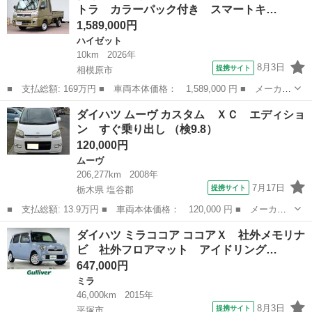
トラ カラーパック付き スマートキ…
イド シート...
1,589,000円
ハイゼット
10km
2026年
8月3日
提携サイト
相模原市
■ 支払総額: 169万円 ■ 車両本体価格： 1,589,000 円 ■ メーカー
名： ダイハツ ■ 車種名： ハイゼットトラック ■ グレード
神奈川
相模原市
ハイゼット
ダイハツ ムーヴ カスタム ＸＣ エディショ
名： ジャンボエクストラ カラーパック付き スマートキー ＬＥ
ン すぐ乗り出し （検9.8）
Ｄ フォグ コ...
120,000円
ムーヴ
206,277km
2008年
7月17日
提携サイト
栃木県 塩谷郡
■ 支払総額: 13.9万円 ■ 車両本体価格： 120,000 円 ■ メーカー
名： ダイハツ ■ 車種名： ムーヴ ■ グレード名： カスタム
栃木
塩谷郡
ムーヴ
ダイハツ ミラココア ココアＸ 社外メモリナ
ＸＣ エディション すぐ乗り出し ■ 排気量： 660cc ■ ドア枚
ビ 社外フロアマット アイドリング…
数：...
647,000円
ミラ
46,000km
2015年
8月3日
提携サイト
平塚市