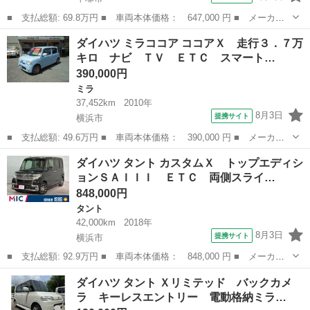
■ 支払総額: 69.8万円 ■ 車両本体価格： 647,000 円 ■ メーカー
名： ダイハツ ■ 車種名： ミラココア ■ グレード名： ココア
神奈川
平塚市
ミラ
ダイハツ ミラココア ココアＸ 走行３．７万
Ｘ 社外メモリナビ 社外フロアマット アイドリングストップ ベ
キロ ナビ ＴＶ ＥＴＣ スマート…
ンチシート ...
390,000円
ミラ
37,452km
2010年
8月3日
提携サイト
横浜市
■ 支払総額: 49.6万円 ■ 車両本体価格： 390,000 円 ■ メーカー
名： ダイハツ ■ 車種名： ミラココア ■ グレード名： ココア
神奈川
横浜市
ミラ
ダイハツ タント カスタムＸ トップエディシ
Ｘ 走行３．７万キロ ナビ ＴＶ ＥＴＣ スマートキー タコメ
ョンＳＡＩＩＩ ＥＴＣ 両側スライ…
ーター付 ■...
848,000円
タント
42,000km
2018年
8月3日
提携サイト
横浜市
■ 支払総額: 92.9万円 ■ 車両本体価格： 848,000 円 ■ メーカー
名： ダイハツ ■ 車種名： タント ■ グレード名： カスタム
神奈川
横浜市
タント
ダイハツ タント Ｘリミテッド バックカメ
Ｘ トップエディションＳＡＩＩＩ ＥＴＣ 両側スライド・片側電
ラ キーレスエントリー 電動格納ミラ…
動 ナビ ＴＶ...