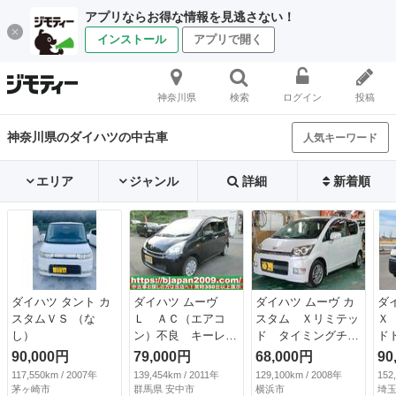
アプリならお得な情報を見逃さない！
インストール
アプリで開く
神奈川県
検索
ログイン
投稿
神奈川県のダイハツの中古車
人気キーワード
エリア
ジャンル
詳細
新着順
ダイハツ タント カ
ダイハツ ムーヴ
ダイハツ ムーヴ カ
ダ
スタムＶＳ （な
Ｌ ＡＣ（エアコ
スタム Ｘリミテッ
Ｘ
し）
ン）不良 キーレ
ド タイミングチェ
ド
ス ベンチシートフ
ーン スマートキ
ー 
90,000円
79,000円
68,000円
90
ルフラット 左右エ
ー ＣＶＴ ベンチ
117,550km / 2007年
139,454km / 2011年
129,100km / 2008年
152
アバック パワス
シート フルフラッ
茅ヶ崎市
群馬県 安中市
横浜市
埼玉