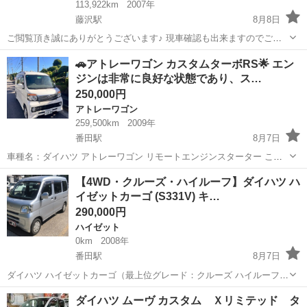
113,922km
2007年
藤沢駅
8月8日
ご閲覧頂き誠にありがとうございます♪ 現車確認も出来ますのでご不
明な点等がございましたらお気軽にお問い合わせください！ ☆車両情
神奈川
藤沢市
藤沢駅
ミラジーノ
車両
🚗アトレーワゴン カスタムターボRS🌟 エン
報 ・メーカー ： ダイハツ ・車名 ： ミラジーノ ・排
ジンは非常に良好な状態であり、ス…
気量 ： 660...
250,000円
アトレーワゴン
259,500km
2009年
番田駅
8月7日
車種名：ダイハツ アトレーワゴン リモートエンジンスターター この
車両は外部から遠隔操作で始動できる。 グレード：アトレーワゴン カ
神奈川
愛甲郡
番田駅
アトレーワゴン
【4WD・クルーズ・ハイルーフ】ダイハツ ハ
スタムターボRS 色：パール 年式：2009年12月 車検満了日：2026年
イゼットカーゴ (S331V) キ…
11月 ...
290,000円
ハイゼット
0km
2008年
番田駅
8月7日
ダイハツ ハイゼットカーゴ（最上位グレード：クルーズ ハイルーフ
4WD）の出品です。 遠方（300km）の長距離走行もエアコンを効かせ
神奈川
愛甲郡
番田駅
ハイゼット
ダイハツ ムーヴ カスタム Ｘリミテッド タ
た状態で何の問題もなく快適に走行できました。燃費も非常に良く経