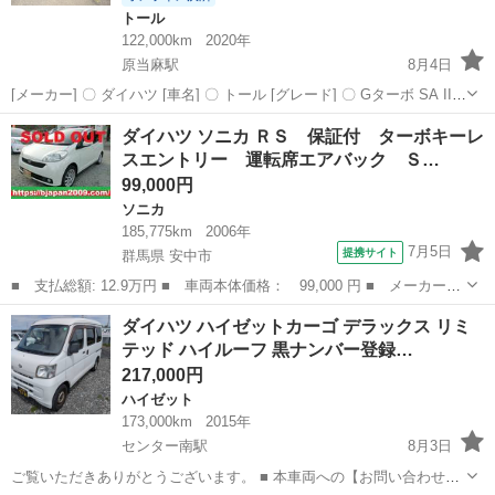
トール
122,000km
2020年
原当麻駅
8月4日
[メーカー] 〇 ダイハツ [車名] 〇 トール [グレード] 〇 Gターボ SA III
[型式] 〇 DBA-M900S [初年度登録年月] 〇 R2/08 [走行距離] 〇 1...
神奈川
相模原市
原当麻駅
トール
ダイハツ ソニカ ＲＳ 保証付 ターボキーレ
スエントリー 運転席エアバック Ｓ…
99,000円
ソニカ
185,775km
2006年
7月5日
提携サイト
群馬県 安中市
■ 支払総額: 12.9万円 ■ 車両本体価格： 99,000 円 ■ メーカー
名： ダイハツ ■ 車種名： ソニカ ■ グレード名： ＲＳ 保証
群馬
安中市
ソニカ
ダイハツ ハイゼットカーゴ デラックス リミ
付 ターボキーレスエントリー 運転席エアバック Ｓキー ベンチ
テッド ハイルーフ 黒ナンバー登録…
Ｓ ＡＢＳ ア...
217,000円
ハイゼット
173,000km
2015年
センター南駅
8月3日
ご覧いただきありがとうございます。 ■ 本車両への【お問い合わせ】