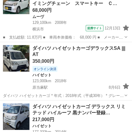
イミングチェーン スマートキー Ｃ…
済的な1台です。 【車...
68,000円
ムーヴ
129,100km
2008年
12月13日
提携サイト
横浜市
■ 支払総額: 11.8万円 ■ 車両本体価格： 68,000 円 ■ メーカー
名： ダイハツ ■ 車種名： ムーヴ ■ グレード名： カスタム
神奈川
横浜市
ムーヴ
ダイハツ ハイゼットカーゴデラックスSA |||
Ｘリミテッド タイミングチェーン スマートキー ＣＶＴ ベンチ
AT
シート フルフ...
350,000円
オンライン決済
ハイゼット
123,000km
2018年
原当麻駅
8月6日
ダイハツ ハイゼットカーゴ * 年式：2018年式（平成30年） * グレー
ド：デラックス SA * 走行距離：123,000km * ミッション：AT（オー
神奈川
相模原市
原当麻駅
ハイゼット
ダイハツ ハイゼットカーゴ デラックス リミ
トマチック） * 型式：EBD-S321V 現...
テッド ハイルーフ 黒ナンバー登録…
217,000円
ハイゼット
177,333km
2014年