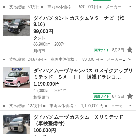
■ 支払総額: 59万円 ■ 車両本体価格： 520,000 円 ■ メーカー
名： ダイハツ ■ 車種名： タント ■ グレード名： カスタムＲ
神奈川
中郡
タント
ダイハツ タント カスタムＶＳ ナビ （検
Ｓ トップエディションＳＡＩＩＩ 純正オプション 前後ダイアト
8.10）
ーンスピーカー ...
89,000円
タント
86,900km
2007年
8月3日
提携サイト
川崎市
■ 支払総額: 24.9万円 ■ 車両本体価格： 89,000 円 ■ メーカー
名： ダイハツ ■ 車種名： タント ■ グレード名： カスタムＶ
神奈川
川崎市
タント
ダイハツ ムーヴキャンバス Ｇメイクアップリ
Ｓ ナビ ■ 排気量： 660cc ■ ドア枚数： 5D ■ ミッション：
ミテッド ＳＡＩＩＩ 援護ドラレコ…
...
1,190,000円
45,000km
2021年
8月3日
提携サイト
相模原市
■ 支払総額: 127万円 ■ 車両本体価格： 1,190,000 円 ■ メーカー
名： ダイハツ ■ 車種名： ムーヴキャンバス ■ グレード名：
神奈川
相模原市
ダイハツ
ダイハツ ムーヴ カスタム Ｘリミテッド
Ｇメイクアップリミテッド ＳＡＩＩＩ 援護ドラレコ パノラマモ
（車検整備付）
ニター メ...
100,000円