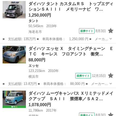
神奈川
藤沢市
ミラジーノ
ダイハツ タント カスタムＲＳ トップエディ
者機関鑑定車両内外装４点修復歴無し ユーザー様より直接買取 ブ
ションＳＡＩＩＩ メモリーナビ ワ…
ラウンウッ...
1,250,000円
タント
50,545km
2019年
8月3日
提携サイト
海老名市
■ 支払総額: 135万円 ■ 車両本体価格： 1,250,000 円 ■ メーカー
名： ダイハツ ■ 車種名： タント ■ グレード名： カスタムＲ
神奈川
海老名市
タント
ダイハツ エッセ Ｘ タイミングチェーン Ｅ
Ｓ トップエディションＳＡＩＩＩ メモリーナビ ワンセグ 全方
ＴＣ キーレス フロアシフト 衝突…
位モニター...
88,000円
エッセ
123,215km
2010年
12月15日
提携サイト
横浜市
■ 支払総額: 13.8万円 ■ 車両本体価格： 88,000 円 ■ メーカー
名： ダイハツ ■ 車種名： エッセ ■ グレード名： Ｘ タイミ
神奈川
横浜市
エッセ
ダイハツ ムーヴキャンバス Ｘリミテッドメイ
ングチェーン ＥＴＣ キーレス フロアシフト 衝突安全ボディ
クアップ ＳＡＩＩ 禁煙車／ＳＡ２…
盗難防止システ...
1,078,000円
11,786km
2017年
8月3日
提携サイト