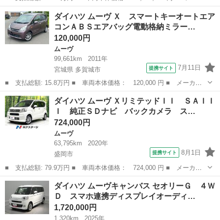
ー名： ダイハツ ■ 車種名： タント ■ グレード名： カスタム
岩手
盛岡市
タント
ダイハツ ムーヴ Ｘ スマートキーオートエア
Ｘ ＳＡ３ ４ＷＤ 純正フルセグナビ バックカメラ 左側電動ス
コンＡＢＳエアバッグ電動格納ミラー…
ライドド...
120,000円
ムーヴ
99,661km
2011年
7月11日
提携サイト
宮城県 多賀城市
■ 支払総額: 15.8万円 ■ 車両本体価格： 120,000 円 ■ メーカー
名： ダイハツ ■ 車種名： ムーヴ ■ グレード名： Ｘ スマー
宮城
多賀城市
ムーヴ
ダイハツ ムーヴ ＸリミテッドＩＩ ＳＡＩＩ
トキーオートエアコンＡＢＳエアバッグ電動格納ミラー ■ 排気
Ｉ 純正ＳＤナビ バックカメラ ス…
量： 660c...
724,000円
ムーヴ
63,795km
2020年
8月1日
提携サイト
盛岡市
■ 支払総額: 79.9万円 ■ 車両本体価格： 724,000 円 ■ メーカー
名： ダイハツ ■ 車種名： ムーヴ ■ グレード名： Ｘリミテッ
岩手
盛岡市
ムーヴ
ダイハツ ムーヴキャンバス セオリーＧ ４Ｗ
ドＩＩ ＳＡＩＩＩ 純正ＳＤナビ バックカメラ スマートアシス
Ｄ スマホ連携ディスプレイオーディ…
ト３ 禁煙車...
1,720,000円
1,320km
2025年