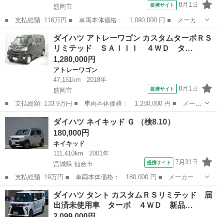
8月1日
提携サイト
盛岡市
■ 支払総額: 116万円 ■ 車両本体価格： 1,090,000 円 ■ メーカー
名： ダイハツ ■ 車種名： タント ■ グレード名： カスタムＲ
岩手
盛岡市
タント
ダイハツ アトレーワゴン カスタムターボＲＳ
Ｓ ＳＡＩＩＩ ４ＷＤ、インタークーラーターボ、スマートアシス
リミテッド ＳＡＩＩＩ ４ＷＤ タ…
ト３、純正...
1,280,000円
アトレーワゴン
47,151km
2018年
8月1日
提携サイト
盛岡市
■ 支払総額: 133.9万円 ■ 車両本体価格： 1,280,000 円 ■ メーカ
ー名： ダイハツ ■ 車種名： アトレーワゴン ■ グレード名：
岩手
盛岡市
アトレーワゴン
ダイハツ ネイキッド Ｇ （検8.10）
カスタムターボＲＳリミテッド ＳＡＩＩＩ ４ＷＤ ターボ ＬＥ
180,000円
Ｄヘッド...
ネイキッド
111,410km
2001年
7月31日
提携サイト
宮城県 仙台市
■ 支払総額: 19万円 ■ 車両本体価格： 180,000 円 ■ メーカー
名： ダイハツ ■ 車種名： ネイキッド ■ グレード名： Ｇ ■
宮城
仙台市
ネイキッド
ダイハツ タント カスタムＲＳリミテッド 届
排気量： 660cc ■ ドア枚数： 5D ■ ミッション： AT4速 ■ ...
出済未使用車 ターボ ４ＷＤ 新品…
2,099,000円