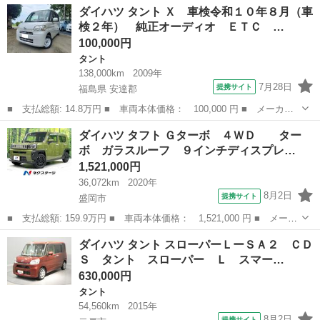
岩手
盛岡市
タント
ダイハツ タント Ｘ 車検令和１０年８月（車
ＲＳ ターボ 後席モニター 両側電動スライド 純正ＳＤナビ バ
検２年） 純正オーディオ ＥＴＣ …
ックカメ...
100,000円
タント
138,000km
2009年
7月28日
提携サイト
福島県 安達郡
■ 支払総額: 14.8万円 ■ 車両本体価格： 100,000 円 ■ メーカー
名： ダイハツ ■ 車種名： タント ■ グレード名： Ｘ 車検令
福島
安達郡
タント
ダイハツ タフト Ｇターボ ４ＷＤ ター
和１０年８月（車検２年） 純正オーディオ ＥＴＣ 左側スライド
ボ ガラスルーフ ９インチディスプレ…
ドア ２ＷＤ...
1,521,000円
36,072km
2020年
8月2日
提携サイト
盛岡市
■ 支払総額: 159.9万円 ■ 車両本体価格： 1,521,000 円 ■ メーカ
ー名： ダイハツ ■ 車種名： タフト ■ グレード名： Ｇター
岩手
盛岡市
ダイハツ
ダイハツ タント スローパーＬーＳＡ２ ＣＤ
ボ ４ＷＤ ターボ ガラスルーフ ９インチディスプレイ 全周
Ｓ タント スローパー Ｌ スマー…
囲カメラ ...
630,000円
タント
54,560km
2015年
8月2日
提携サイト