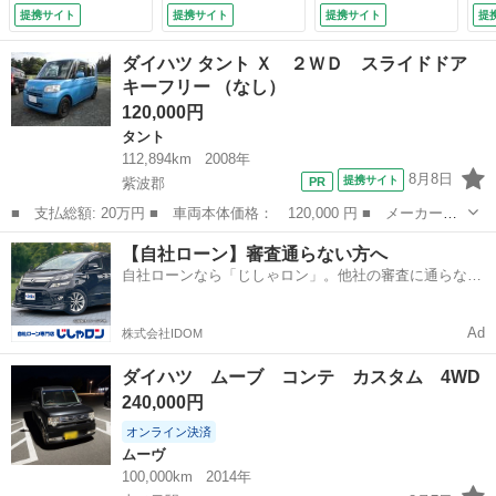
ボディ エアコン
装置 レーダークル
Ｆ
提携サイト
提携サイト
提携サイト
提
パワーステアリン
ーズ シートヒータ
ホ
グ パワーウィンド
ー ＥＴＣ ドラレ
ー
ダイハツ タント Ｘ ２ＷＤ スライドドア
ウ （検8.10）
コ スマートキー
ミ
キーフリー （なし）
オートライト ＬＥ
ア
120,000円
Ｄヘッド オートエ
タ
アコン （検9.8）
し
タント
112,894km
2008年
8月8日
提携サイト
紫波郡
■ 支払総額: 20万円 ■ 車両本体価格： 120,000 円 ■ メーカー
名： ダイハツ ■ 車種名： タント ■ グレード名： Ｘ ２Ｗ
岩手
紫波郡
タント
車両
【自社ローン】審査通らない方へ
Ｄ スライドドア キーフリー ■ 排気量： 660cc ■ ドア枚数：
自社ローンなら「じしゃロン」。他社の審査に通らなか
5D ■...
った方も
Ad
株式会社IDOM
ダイハツ ムーブ コンテ カスタム 4WD
240,000円
オンライン決済
ムーヴ
100,000km
2014年