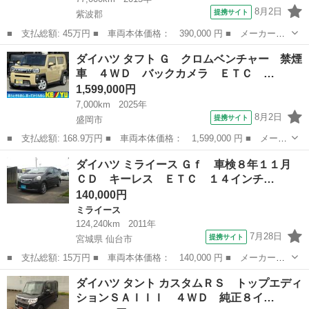
8月2日
提携サイト
紫波郡
■ 支払総額: 45万円 ■ 車両本体価格： 390,000 円 ■ メーカー
名： ダイハツ ■ 車種名： タント ■ グレード名： Ｌ ＳＡＩ
岩手
紫波郡
タント
ダイハツ タフト Ｇ クロムベンチャー 禁煙
Ｉ ＥＴＣ 両側スライドドア 衝突被害軽減システム キーレスエ
車 ４ＷＤ バックカメラ ＥＴＣ …
ントリー アイド...
1,599,000円
7,000km
2025年
8月2日
提携サイト
盛岡市
■ 支払総額: 168.9万円 ■ 車両本体価格： 1,599,000 円 ■ メーカ
ー名： ダイハツ ■ 車種名： タフト ■ グレード名： Ｇ クロ
岩手
盛岡市
ダイハツ
ダイハツ ミライース Ｇｆ 車検８年１１月
ムベンチャー 禁煙車 ４ＷＤ バックカメラ ＥＴＣ スカイルー
ＣＤ キーレス ＥＴＣ １４インチ…
フ＆ルー...
140,000円
ミライース
124,240km
2011年
7月28日
提携サイト
宮城県 仙台市
■ 支払総額: 15万円 ■ 車両本体価格： 140,000 円 ■ メーカー
名： ダイハツ ■ 車種名： ミライース ■ グレード名： Ｇｆ
宮城
仙台市
ミライース
ダイハツ タント カスタムＲＳ トップエディ
車検８年１１月 ＣＤ キーレス ＥＴＣ １４インチ社外アルミ
ションＳＡＩＩＩ ４ＷＤ 純正８イ…
内外装クリーニン...