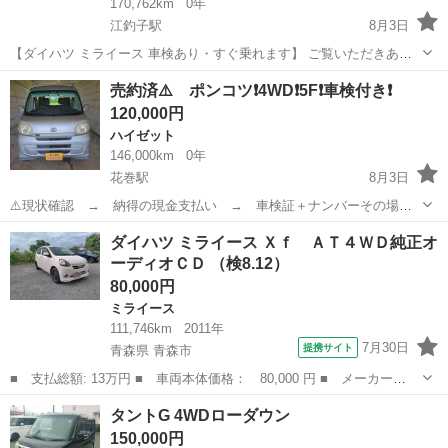
170,762km
0年
江釣子駅
8月3日
【ダイハツ ミライース 車検あり・すぐ乗れます】 ご覧いただきあり
がとうございます。 ダイハツ ミライースの出品になります。 走行距
岩手
北上市
江釣子駅
ミライース
売約済⚠️ ポンコツ❗4WD❗5F❗車検付き❗
離 170762キロ 車検満了日 R9年6月1日です！ 2WD FF駆動になりま
120,000円
す。 ...
ハイゼット
146,000km
0年
花巻駅
8月3日
⚠️現状確認 → 納得の現金支払い → 車検証＋ナンバーその場渡
し → 購入様での名義変更 → 車両引渡しです。 🏍️4日～11日ま
岩手
花巻市
花巻駅
ハイゼット
車両
ダイハツ ミライース Ｘｆ ＡＴ４ＷＤ純正オ
でツーリングに出てしまいますので、現状確認はお盆中の12.13.14.15
ーディオＣＤ （検8.12）
日対応可能 (...
80,000円
ミライース
111,746km
2011年
7月30日
提携サイト
青森県 青森市
■ 支払総額: 13万円 ■ 車両本体価格： 80,000 円 ■ メーカー
名： ダイハツ ■ 車種名： ミライース ■ グレード名： Ｘｆ
青森
青森市
ミライース
タントG 4WDローダウン
ＡＴ４ＷＤ純正オーディオＣＤ ■ 排気量： 660cc ■ ドア枚数：
150,000円
5D ■...