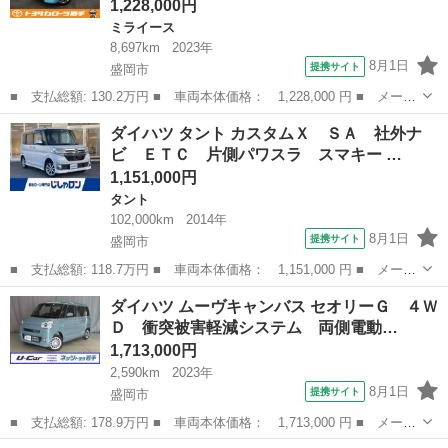
1,228,000円
ミライース
8,697km
2023年
8月1日
提携サイト
盛岡市
■ 支払総額: 130.2万円 ■ 車両本体価格： 1,228,000 円 ■ メーカ
ー名： ダイハツ ■ 車種名： ミライース ■ グレード名： Ｘ
岩手
盛岡市
ミライース
ダイハツ タント カスタムＸ ＳＡ 社外ナ
ＳＡＩＩＩ ４ＷＤ 衝突被害軽減システム ＬＥＤヘッドランプ
ビ ＥＴＣ 片側パワスラ スマキー …
アイドリ...
1,151,000円
タント
102,000km
2014年
8月1日
提携サイト
盛岡市
■ 支払総額: 118.7万円 ■ 車両本体価格： 1,151,000 円 ■ メーカ
ー名： ダイハツ ■ 車種名： タント ■ グレード名： カスタム
岩手
盛岡市
タント
ダイハツ ムーヴキャンバス セオリーＧ ４Ｗ
Ｘ ＳＡ 社外ナビ ＥＴＣ 片側パワスラ スマキー ■ 排気
Ｄ 衝突被害軽減システム 両側電動…
量： 66...
1,713,000円
2,590km
2023年
8月1日
提携サイト
盛岡市
■ 支払総額: 178.9万円 ■ 車両本体価格： 1,713,000 円 ■ メーカ
ー名： ダイハツ ■ 車種名： ムーヴキャンバス ■ グレード