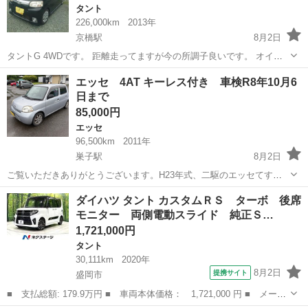
タント
226,000km
2013年
京橋駅
8月2日
タントG 4WDです。 距離走ってますが今の所調子良いです。 オイル
交換先日しました。 エアコン冷えます。 現在の車高で車検パスしてま
岩手
滝沢市
京橋駅
タント
エッセ 4AT キーレス付き 車検R8年10月6
す。 地デジ、ミラー系バックカメラ付 普段の足、練習用に如何です
日まで
か。 現状鉄ホイールにスタ...
85,000円
エッセ
96,500km
2011年
巣子駅
8月2日
ご覧いただきありがとうございます。H23年式、二駆のエッセてす。
オーディオは純正のCDデッキ付きです。 現状何の不具合も無く使用出
岩手
盛岡市
巣子駅
エッセ
洗車
ダイハツ タント カスタムＲＳ ターボ 後席
来ています。定期的に点検整備をしていたので機関良好です。エアコ
モニター 両側電動スライド 純正Ｓ…
ンの効きも良いです。 外装の錆...
1,721,000円
タント
30,111km
2020年
8月2日
提携サイト
盛岡市
■ 支払総額: 179.9万円 ■ 車両本体価格： 1,721,000 円 ■ メーカ
ー名： ダイハツ ■ 車種名： タント ■ グレード名： カスタム