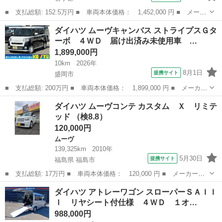
■ 支払総額: 152.5万円 ■ 車両本体価格： 1,452,000 円 ■ メーカ
ー名： ダイハツ ■ 車種名： タフト ■ グレード名： Ｇター
岩手
岩手郡
ダイハツ
ダイハツ ムーヴキャンバス ストライプスＧタ
ボ ４ＷＤ 衝突被害軽減システム メモリーナビ バックカメラ
ーボ ４ＷＤ 届け出済み未使用車 …
フルセグ ...
1,899,000円
10km
2026年
8月1日
提携サイト
盛岡市
■ 支払総額: 200万円 ■ 車両本体価格： 1,899,000 円 ■ メーカー
名： ダイハツ ■ 車種名： ムーヴキャンバス ■ グレード名：
岩手
盛岡市
ダイハツ
ダイハツ ムーヴコンテ カスタム Ｘ リミテ
ストライプスＧターボ ４ＷＤ 届け出済み未使用車 横滑り防止
ッド （検8.8）
全方位モニ...
120,000円
ムーヴ
139,325km
2010年
5月30日
提携サイト
福島県 福島市
■ 支払総額: 17万円 ■ 車両本体価格： 120,000 円 ■ メーカー
名： ダイハツ ■ 車種名： ムーヴコンテ ■ グレード名： カス
福島
福島市
ムーヴ
ダイハツ アトレーワゴン スローパーＳＡＩＩ
タム Ｘ リミテッド ■ 排気量： 660cc ■ ドア枚数： 5D ■ ミ
Ｉ リヤシート付仕様 ４ＷＤ １オ…
ッ...
988,000円