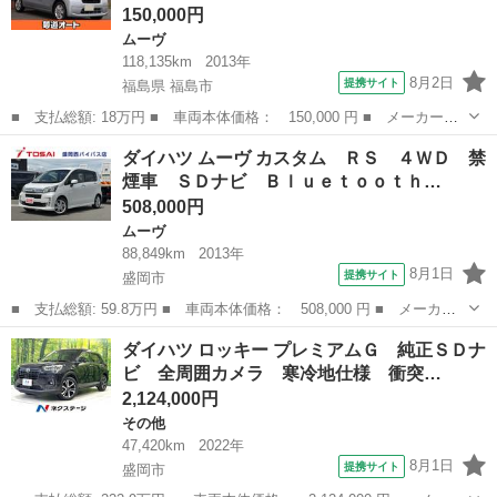
150,000円
ムーヴ
118,135km
2013年
8月2日
提携サイト
福島県 福島市
■ 支払総額: 18万円 ■ 車両本体価格： 150,000 円 ■ メーカー
名： ダイハツ ■ 車種名： ムーヴ ■ グレード名： Ｘ ＳＡ
福島
福島市
ムーヴ
ダイハツ ムーヴ カスタム ＲＳ ４ＷＤ 禁
修復歴無し スマートキー プッシュスタート アイドリングストッ
煙車 ＳＤナビ Ｂｌｕｅｔｏｏｔｈ…
プ スマートアシ...
508,000円
ムーヴ
88,849km
2013年
8月1日
提携サイト
盛岡市
■ 支払総額: 59.8万円 ■ 車両本体価格： 508,000 円 ■ メーカー
名： ダイハツ ■ 車種名： ムーヴ ■ グレード名： カスタム
岩手
盛岡市
ムーヴ
ダイハツ ロッキー プレミアムＧ 純正ＳＤナ
ＲＳ ４ＷＤ 禁煙車 ＳＤナビ Ｂｌｕｅｔｏｏｔｈ ＤＶＤ再
ビ 全周囲カメラ 寒冷地仕様 衝突…
生 スマートキ...
2,124,000円
その他
47,420km
2022年
8月1日
提携サイト
盛岡市