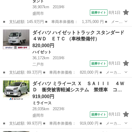
タント
38,907km
2019年
8月1日
提携サイト
盛岡市
■ 支払総額: 145.9万円 ■ 車両本体価格： 1,375,000 円 ■ メーカ
ー名： ダイハツ ■ 車種名： タント ■ グレード名： カスタム
岩手
盛岡市
タント
ダイハツ ハイゼットトラック スタンダード
Ｘ トップエディションリミテッドＳＡＩＩＩ ４ＷＤ 純正ナビ
４ＷＤ ＥＴＣ （車検整備付）
全周囲カ...
820,000円
ハイゼット
36,172km
2019年
8月1日
提携サイト
二戸市
■ 支払総額: 89.3万円 ■ 車両本体価格： 820,000 円 ■ メーカー
名： ダイハツ ■ 車種名： ハイゼットトラック ■ グレード
岩手
二戸市
ハイゼット
ダイハツ ミライース Ｘ ＳＡＩＩＩ ４Ｗ
名： スタンダード ４ＷＤ ＥＴＣ ■ 排気量： 660cc ■ ドア枚
Ｄ 衝突被害軽減システム 禁煙車 コ…
数： ...
919,000円
ミライース
28,035km
2023年
8月1日
提携サイト
盛岡市
■ 支払総額: 99.9万円 ■ 車両本体価格： 919,000 円 ■ メーカー
名： ダイハツ ■ 車種名： ミライース ■ グレード名： Ｘ Ｓ
岩手
盛岡市
ミライース