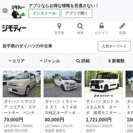
アプリならお得な情報を見逃さない！
インストール
アプリで開く
岩手県
検索
ログイン
投稿
岩手県のダイハツの中古車
人気キーワード
エリア
ジャンル
詳細
新着順
ダイハツ ミラココ
ダイハツ ミライー
ダイハツ タント カ
ダ
ア ココアＸ スマ
ス Ｘｆ ＡＴ４Ｗ
スタムＲＳ ター
Ｘ
ートキー ベンチシ
Ｄ純正オーディオＣ
ボ 後席モニター
８
ート ＣＶＴ 盗難
Ｄ （検8.12）
両側電動スライド
純
70,000円
80,000円
1,721,000円
10
防止システム ＡＢ
純正ＳＤナビ バッ
Ｔ
125,009km / 2009年
111,746km / 2011年
30,111km / 2020年
138
Ｓ ＣＤ 衝突安全
クカメラ 衝突軽減
ド
福島県 西白河郡
青森県 青森市
盛岡市
福島