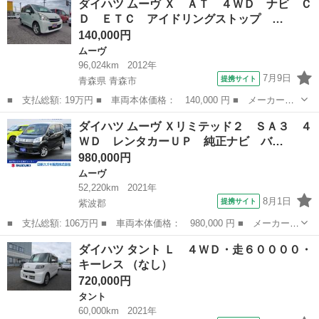
ダイハツ ムーヴ Ｘ ＡＴ ４ＷＤ ナビ Ｃ
車 ＬＥＤヘッドライト エアコン オートライト ＣＤ再生 １４
Ｄ ＥＴＣ アイドリングストップ …
インチホ...
140,000円
ムーヴ
96,024km
2012年
7月9日
提携サイト
青森県 青森市
■ 支払総額: 19万円 ■ 車両本体価格： 140,000 円 ■ メーカー
名： ダイハツ ■ 車種名： ムーヴ ■ グレード名： Ｘ ＡＴ
青森
青森市
ムーヴ
ダイハツ ムーヴ Ｘリミテッド２ ＳＡ３ ４
４ＷＤ ナビ ＣＤ ＥＴＣ アイドリングストップ プッシュスタ
ＷＤ レンタカーＵＰ 純正ナビ バ…
ート ■ 排気量...
980,000円
ムーヴ
52,220km
2021年
8月1日
提携サイト
紫波郡
■ 支払総額: 106万円 ■ 車両本体価格： 980,000 円 ■ メーカー
名： ダイハツ ■ 車種名： ムーヴ ■ グレード名： Ｘリミテッ
岩手
紫波郡
ムーヴ
ダイハツ タント Ｌ ４ＷＤ・走６００００・
ド２ ＳＡ３ ４ＷＤ レンタカーＵＰ 純正ナビ バックカメラ
キーレス （なし）
プッシュスター...
720,000円
タント
60,000km
2021年