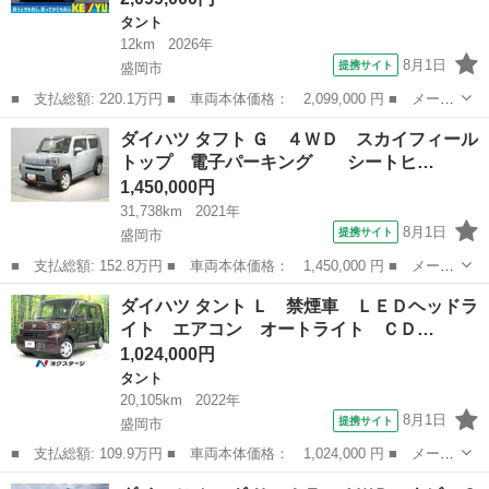
タント
12km
2026年
8月1日
提携サイト
盛岡市
■ 支払総額: 220.1万円 ■ 車両本体価格： 2,099,000 円 ■ メーカ
ー名： ダイハツ ■ 車種名： タント ■ グレード名： カスタム
岩手
盛岡市
タント
ダイハツ タフト Ｇ ４ＷＤ スカイフィール
ＲＳリミテッド 届出済未使用車 ターボ ４ＷＤ 新品ナビ取付
トップ 電子パーキング シートヒ…
両側電動...
1,450,000円
31,738km
2021年
8月1日
提携サイト
盛岡市
■ 支払総額: 152.8万円 ■ 車両本体価格： 1,450,000 円 ■ メーカ
ー名： ダイハツ ■ 車種名： タフト ■ グレード名： Ｇ ４Ｗ
岩手
盛岡市
ダイハツ
ダイハツ タント Ｌ 禁煙車 ＬＥＤヘッドラ
Ｄ スカイフィールトップ 電子パーキング シートヒーター オ
イト エアコン オートライト ＣＤ…
ートブレ...
1,024,000円
タント
20,105km
2022年
8月1日
提携サイト
盛岡市
■ 支払総額: 109.9万円 ■ 車両本体価格： 1,024,000 円 ■ メーカ
ー名： ダイハツ ■ 車種名： タント ■ グレード名： Ｌ 禁煙
岩手
盛岡市
タント