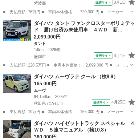
8月1日
提携サイト
紫波郡
■ 支払総額: 76万円 ■ 車両本体価格： 720,000 円 ■ メーカー
名： ダイハツ ■ 車種名： タント ■ グレード名： Ｌ ４Ｗ
岩手
紫波郡
タント
ダイハツ タント ファンクロスターボリミテッ
Ｄ・走６００００・キーレス ■ 排気量： 660cc ■ ドア枚数：
ド 届け出済み未使用車 ４ＷＤ 新…
5D ■ ...
2,099,000円
タント
14km
2026年
8月1日
提携サイト
盛岡市
■ 支払総額: 220.5万円 ■ 車両本体価格： 2,099,000 円 ■ メーカ
ー名： ダイハツ ■ 車種名： タント ■ グレード名： ファンク
岩手
盛岡市
タント
ダイハツ ムーヴラテ クール （検8.9）
ロスターボリミテッド 届け出済み未使用車 ４ＷＤ 新品ナビ取り
165,000円
付け【Ｃ...
ムーヴ
84,158km
2005年
4月25日
提携サイト
秋田県 にかほ市
■ 支払総額: 19万円 ■ 車両本体価格： 165,000 円 ■ メーカー
名： ダイハツ ■ 車種名： ムーヴラテ ■ グレード名： クール
秋田
にかほ市
ムーヴ
ダイハツ ハイゼットトラック スペシャル ４
■ 排気量： 660cc ■ ドア枚数： 5D ■ ミッション： コラム
ＷＤ ５速マニュアル （検10.8）
AT...
380,000円