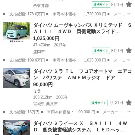
8月1日
提携サイト
西磐井郡
■ 支払総額: 178.6万円 ■ 車両本体価格： 1,720,000 円 ■ メーカ
ー名： ダイハツ ■ 車種名： ムーヴキャンバス ■ グレード
岩手
西磐井郡
ダイハツ
ダイハツ ムーヴキャンバス Ｘリミテッド Ｓ
名： セオリーＧ ４ＷＤ スマホ連携ディスプレイオーディオ バ
ＡＩＩＩ ４ＷＤ 両側電動スライド…
ックモニター...
1,025,000円
47,479km
2017年
8月1日
提携サイト
盛岡市
■ 支払総額: 109.9万円 ■ 車両本体価格： 1,025,000 円 ■ メーカ
ー名： ダイハツ ■ 車種名： ムーヴキャンバス ■ グレード
岩手
盛岡市
ダイハツ
ダイハツ ミラ ＴＬ フロアオートマ エアコ
名： Ｘリミテッド ＳＡＩＩＩ ４ＷＤ 両側電動スライド 純正
ン パワステ ＡＭＦＭラジオ ドア…
ＳＤナビ バ...
90,000円
ミラ
103,212km
2008年
7月31日
提携サイト
宮城県 栗原市
■ 支払総額: 16万円 ■ 車両本体価格： 90,000 円 ■ メーカー
名： ダイハツ ■ 車種名： ミラ ■ グレード名： ＴＬ フロア
宮城
栗原市
ミラ
ダイハツ ミライース Ｘ ＳＡＩＩＩ ４Ｗ
オートマ エアコン パワステ ＡＭＦＭラジオ ドアバイザー エ
Ｄ 衝突被害軽減システム ＬＥＤヘッ…
アバック ■ 排気...