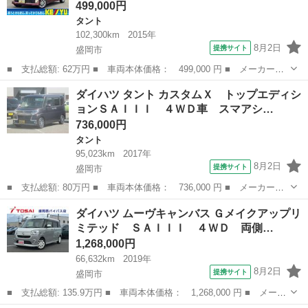
499,000円
タント
102,300km
2015年
8月2日
提携サイト
盛岡市
■ 支払総額: 62万円 ■ 車両本体価格： 499,000 円 ■ メーカー
名： ダイハツ ■ 車種名： タント ■ グレード名： カスタム
岩手
盛岡市
タント
ダイハツ タント カスタムＸ トップエディシ
Ｘ トップエディションＳＡ 禁煙車 ４ＷＤ ワンオーナー 衝突
ョンＳＡＩＩＩ ４ＷＤ車 スマアシ…
被害軽減装置 左側...
736,000円
タント
95,023km
2017年
8月2日
提携サイト
盛岡市
■ 支払総額: 80万円 ■ 車両本体価格： 736,000 円 ■ メーカー
名： ダイハツ ■ 車種名： タント ■ グレード名： カスタム
岩手
盛岡市
タント
ダイハツ ムーヴキャンバス Ｇメイクアップリ
Ｘ トップエディションＳＡＩＩＩ ４ＷＤ車 スマアシＩＩＩ Ｌ
ミテッド ＳＡＩＩＩ ４ＷＤ 両側…
ＥＤヘッドランプ ...
1,268,000円
66,632km
2019年
8月2日
提携サイト
盛岡市
■ 支払総額: 135.9万円 ■ 車両本体価格： 1,268,000 円 ■ メーカ
ー名： ダイハツ ■ 車種名： ムーヴキャンバス ■ グレード