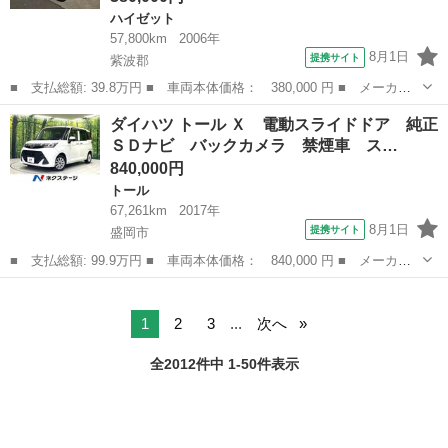
ハイゼット
57,800km
2006年
8月1日
提携サイト
紫波郡
■ 支払総額: 39.8万円 ■ 車両本体価格： 380,000 円 ■ メーカー
名： ダイハツ ■ 車種名： ハイゼットトラック ■ グレード
岩手
紫波郡
ハイゼット
ダイハツ トール Ｘ 電動スライドドア 純正
名： スペシャル ４ＷＤ ５速マニュアル ■ 排気量： 660cc ■
ＳＤナビ バックカメラ 禁煙車 ス…
ドア枚...
840,000円
トール
67,261km
2017年
8月1日
提携サイト
盛岡市
■ 支払総額: 99.9万円 ■ 車両本体価格： 840,000 円 ■ メーカー
名： ダイハツ ■ 車種名： トール ■ グレード名： Ｘ 電動ス
岩手
盛岡市
トール
ライドドア 純正ＳＤナビ バックカメラ 禁煙車 スマートキー
オートライト...
1
2
3
...
次へ
全2012件中 1-50件表示