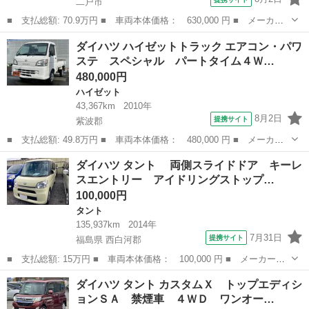
二戸市
■ 支払総額: 70.9万円 ■ 車両本体価格： 630,000 円 ■ メーカー
名： ダイハツ ■ 車種名： タント ■ グレード名： スローパー
岩手
二戸市
タント
ダイハツ ハイゼットトラック エアコン・パワ
ＬーＳＡ２ ＣＤＳ タント スローパー Ｌ スマートアシスト
ステ スペシャル パートタイム４Ｗ…
２ ＣＤオーデ...
480,000円
ハイゼット
43,367km
2010年
8月2日
提携サイト
紫波郡
■ 支払総額: 49.8万円 ■ 車両本体価格： 480,000 円 ■ メーカー
名： ダイハツ ■ 車種名： ハイゼットトラック ■ グレード
岩手
紫波郡
ハイゼット
ダイハツ タント 両側スライドドア キーレ
名： エアコン・パワステ スペシャル パートタイム４ＷＤ純正ス
スエントリー アイドリングストップ…
ピーカー内蔵ＡＭ...
100,000円
タント
135,937km
2014年
7月31日
提携サイト
福島県 西白河郡
■ 支払総額: 15万円 ■ 車両本体価格： 100,000 円 ■ メーカー
名： ダイハツ ■ 車種名： タント ■ グレード名： 両側スラ
福島
西白河郡
タント
ダイハツ タント カスタムＸ トップエディシ
イドドア キーレスエントリー アイドリングストップ ベンチシー
ョンＳＡ 禁煙車 ４ＷＤ ワンオー…
ト ＣＶＴ ＣＤ...