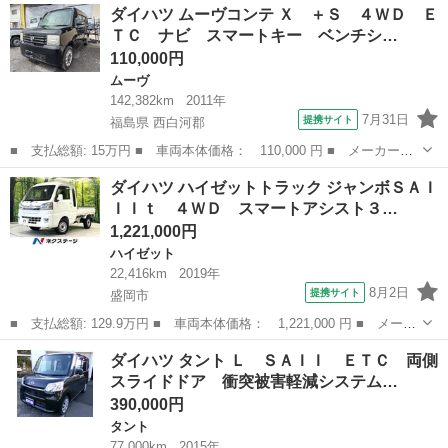
岩手
盛岡市
ダイハツ
ダイハツ ムーヴコンテ Ｘ ＋Ｓ ４ＷＤ Ｅ
名： Ｇメイクアップリミテッド ＳＡＩＩＩ ４ＷＤ 両側電動ス
ＴＣ ナビ スマートキー ベンチシ…
ライド 禁煙...
110,000円
ムーヴ
142,382km
2011年
7月31日
提携サイト
福島県 西白河郡
■ 支払総額: 15万円 ■ 車両本体価格： 110,000 円 ■ メーカー
名： ダイハツ ■ 車種名： ムーヴコンテ ■ グレード名： Ｘ
福島
西白河郡
ムーヴ
ダイハツ ハイゼットトラック ジャンボＳＡＩ
＋Ｓ ４ＷＤ ＥＴＣ ナビ スマートキー ベンチシート ＣＶ
ＩＩｔ ４ＷＤ スマートアシスト３…
Ｔ 盗難防止システ...
1,221,000円
ハイゼット
22,416km
2019年
8月2日
提携サイト
盛岡市
■ 支払総額: 129.9万円 ■ 車両本体価格： 1,221,000 円 ■ メーカ
ー名： ダイハツ ■ 車種名： ハイゼットトラック ■ グレード
岩手
盛岡市
ハイゼット
ダイハツ タント Ｌ ＳＡＩＩ ＥＴＣ 両側
名： ジャンボＳＡＩＩＩｔ ４ＷＤ スマートアシスト３ｔ ９型
スライドドア 衝突被害軽減システム…
フロートＳ...
390,000円
タント
77,000km
2015年