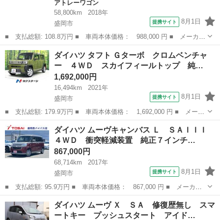
アトレーワゴン
58,800km
2018年
8月1日
提携サイト
盛岡市
■ 支払総額: 108.8万円 ■ 車両本体価格： 988,000 円 ■ メーカー
名： ダイハツ ■ 車種名： アトレーワゴン ■ グレード名： ス
岩手
盛岡市
アトレーワゴン
ダイハツ タフト Ｇターボ クロムベンチャ
ローパーＳＡＩＩＩ リヤシート付仕様 ４ＷＤ １オーナー 福祉
ー ４ＷＤ スカイフィールトップ 純…
車両 スロ...
1,692,000円
16,494km
2021年
8月1日
提携サイト
盛岡市
■ 支払総額: 179.9万円 ■ 車両本体価格： 1,692,000 円 ■ メーカ
ー名： ダイハツ ■ 車種名： タフト ■ グレード名： Ｇター
岩手
盛岡市
ダイハツ
ダイハツ ムーヴキャンバス Ｌ ＳＡＩＩＩ
ボ クロムベンチャー ４ＷＤ スカイフィールトップ 純正ＳＤナ
４ＷＤ 衝突軽減装置 純正７インチ…
ビ Ｂｌｕ...
867,000円
68,714km
2017年
8月1日
提携サイト
盛岡市
■ 支払総額: 95.9万円 ■ 車両本体価格： 867,000 円 ■ メーカー
名： ダイハツ ■ 車種名： ムーヴキャンバス ■ グレード名：
岩手
盛岡市
ダイハツ
ダイハツ ムーヴ Ｘ ＳＡ 修復歴無し スマ
Ｌ ＳＡＩＩＩ ４ＷＤ 衝突軽減装置 純正７インチＳＤナビ フ
ートキー プッシュスタート アイド…
ルセグ Ｂｌ...