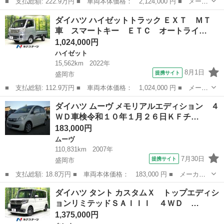
■ 支払総額: 222.9万円 ■ 車両本体価格： 2,124,000 円 ■ メーカ
ー名： ダイハツ ■ 車種名： ロッキー ■ グレード名： プレミ
岩手
盛岡市
その他
ダイハツ ハイゼットトラック ＥＸＴ ＭＴ
アムＧ 純正ＳＤナビ 全周囲カメラ 寒冷地仕様 衝突被害軽減シ
車 スマートキー ＥＴＣ オートライ…
ステム ...
1,024,000円
ハイゼット
15,562km
2022年
8月1日
提携サイト
盛岡市
■ 支払総額: 112.9万円 ■ 車両本体価格： 1,024,000 円 ■ メーカ
ー名： ダイハツ ■ 車種名： ハイゼットトラック ■ グレード
岩手
盛岡市
ハイゼット
ダイハツ ムーヴ メモリアルエディション ４
名： ＥＸＴ ＭＴ車 スマートキー ＥＴＣ オートライト オー
ＷＤ車検令和１０年１月２６日ＫＦチ…
ディオ ア...
183,000円
ムーヴ
110,831km
2007年
7月30日
提携サイト
盛岡市
■ 支払総額: 18.8万円 ■ 車両本体価格： 183,000 円 ■ メーカー
名： ダイハツ ■ 車種名： ムーヴ ■ グレード名： メモリアル
岩手
盛岡市
ムーヴ
ダイハツ タント カスタムＸ トップエディシ
エディション ４ＷＤ車検令和１０年１月２６日ＫＦチェーンベルト
ョンリミテッドＳＡＩＩＩ ４ＷＤ …
キーレスＡＢ...
1,375,000円