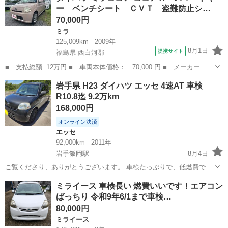
ー ベンチシート ＣＶＴ 盗難防止シ…
済み ・エアコン、パ...
70,000円
ミラ
125,009km
2009年
8月1日
提携サイト
福島県 西白河郡
■ 支払総額: 12万円 ■ 車両本体価格： 70,000 円 ■ メーカー
名： ダイハツ ■ 車種名： ミラココア ■ グレード名： ココア
福島
西白河郡
ミラ
岩手県 H23 ダイハツ エッセ 4速AT 車検
Ｘ スマートキー ベンチシート ＣＶＴ 盗難防止システム ＡＢ
R10.8迄 9.2万km
Ｓ ＣＤ 衝突安全...
168,000円
オンライン決済
エッセ
92,000km
2011年
岩手飯岡駅
8月4日
ご覧くださり、ありがとうございます。 車検たっぷりで、低燃費で小
回りがきき使いやすい。セカンドカー、足車用に！ お車の詳細は、下
岩手
盛岡市
岩手飯岡駅
エッセ
ミライース 車検長い 燃費いいです！エアコン
記の通りとなります。 お気軽にお問い合わせください。 他サイトにも
ばっちり 令和9年6/1まで車検…
出品中のため突然削除するかもし...
80,000円
ミライース