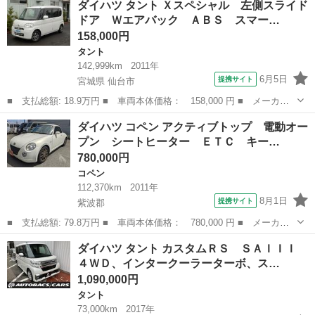
ダイハツ タント Ｘスペシャル 左側スライド
ＡＩＩＩ ４ＷＤ 衝突被害軽減システム 禁煙車 コーナーセンサ
ドア Ｗエアバック ＡＢＳ スマー…
ー スマート...
158,000円
タント
142,999km
2011年
6月5日
提携サイト
宮城県 仙台市
■ 支払総額: 18.9万円 ■ 車両本体価格： 158,000 円 ■ メーカー
名： ダイハツ ■ 車種名： タント ■ グレード名： Ｘスペシャ
宮城
仙台市
タント
ダイハツ コペン アクティブトップ 電動オー
ル 左側スライドドア Ｗエアバック ＡＢＳ スマートキー ＥＴ
プン シートヒーター ＥＴＣ キー…
Ｃ ＣＤデッ...
780,000円
コペン
112,370km
2011年
8月1日
提携サイト
紫波郡
■ 支払総額: 79.8万円 ■ 車両本体価格： 780,000 円 ■ メーカー
名： ダイハツ ■ 車種名： コペン ■ グレード名： アクティブ
岩手
紫波郡
コペン
ダイハツ タント カスタムＲＳ ＳＡＩＩＩ
トップ 電動オープン シートヒーター ＥＴＣ キーレス ■ 排気
４ＷＤ、インタークーラーターボ、ス…
量： 66...
1,090,000円
タント
73,000km
2017年