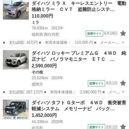
岩手
盛岡市
ダイハツ
ダイハツ ミラ Ｘ キーレスエントリー 電動
名： セオリーＧ ４ＷＤ 衝突被害軽減システム 両側電動スライ
格納ミラー ＣＶＴ 盗難防止システ…
ド ＬＥＤヘ...
110,000円
ミラ
79,935km
2012年
6月18日
提携サイト
福島県 西白河郡
■ 支払総額: 16万円 ■ 車両本体価格： 110,000 円 ■ メーカー
名： ダイハツ ■ 車種名： ミラ ■ グレード名： Ｘ キーレス
福島
西白河郡
ミラ
ダイハツ ロッキー プレミアムＧ ４ＷＤ 純
エントリー 電動格納ミラー ＣＶＴ 盗難防止システム ＡＢＳ
正ナビ パノラマモニター ＥＴＣ …
ＣＤ アルミホイ...
2,590,000円
その他
23,624km
2024年
8月1日
提携サイト
盛岡市
■ 支払総額: 267.1万円 ■ 車両本体価格： 2,590,000 円 ■ メーカ
ー名： ダイハツ ■ 車種名： ロッキー ■ グレード名： プレミ
岩手
盛岡市
その他
ダイハツ タフト Ｇターボ ４ＷＤ 衝突被害
アムＧ ４ＷＤ 純正ナビ パノラマモニター ＥＴＣ エンジンス
軽減システム メモリーナビ バック…
ターター...
1,452,000円
44,336km
2020年
8月1日
提携サイト
岩手郡