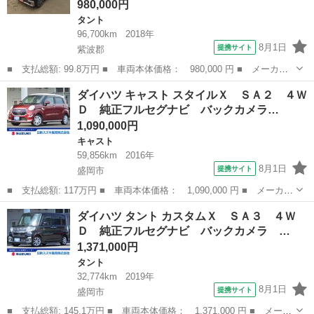
980,000円
タント
96,700km
2018年
8月1日
提携サイト
紫波郡
■ 支払総額: 99.8万円 ■ 車両本体価格： 980,000 円 ■ メーカー
名： ダイハツ ■ 車種名： タント ■ グレード名： カスタムＲ
岩手
紫波郡
タント
ダイハツ キャスト スタイルＸ ＳＡ２ ４Ｗ
Ｓ トップエディションＳＡＩＩＩ ４ＷＤ 純正８インチナビ Ｔ
Ｄ 純正フルセグナビ バックカメラ…
Ｖ 全方位カ...
1,090,000円
キャスト
59,856km
2016年
8月1日
提携サイト
盛岡市
■ 支払総額: 117万円 ■ 車両本体価格： 1,090,000 円 ■ メーカー
名： ダイハツ ■ 車種名： キャスト ■ グレード名： スタイル
岩手
盛岡市
キャスト
ダイハツ タント カスタムＸ ＳＡ３ ４Ｗ
Ｘ ＳＡ２ ４ＷＤ 純正フルセグナビ バックカメラ プッシュス
Ｄ 純正フルセグナビ バックカメラ …
タート オ...
1,371,000円
タント
32,774km
2019年
8月1日
提携サイト
盛岡市
■ 支払総額: 145.1万円 ■ 車両本体価格： 1,371,000 円 ■ メーカ