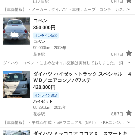
山ノ目駅
8月7日
【車両情報】 ・メーカー：ダイハツ ・車種：ムーブ コンテ カスタ
ム ・年式：H26年式 ・走行距離：10万キロ ・車検：9年2月 ・カラ
岩手
一関市
山ノ目駅
ムーヴ
コペン
ー：ブラック ・ミッション：AT/CVT ・駆動方式：4WD ・修復歴：無
350,000円
し ご覧い...
オンライン決済
コペン
90,000km
2008年
花巻駅
8月7日
ダイハツ コペン ・こまめなオイル交換は実施しておりました。 消費
や異音はありません。 ・現在、ABSなどの警 告灯は問題ありません。
岩手
花巻市
花巻駅
コペン
ダイハツ ハイゼットトラック スペシャル ４
・エアコンは問題なくだいぶ冷えます ・現在、不具合は特にございま
ＷＤ／エアコン／パワステ
せん。 ・諸経費...
420,000円
オンライン決済
ハイゼット
68,291km
2013年
花巻駅
8月7日
【車両情報】 ・平成25年式 ・5速マニュアル（5MT） ・KFエンジン
・4WD切替式 ・車検２年間 ・事故歴なし（前オーナー様から事故歴
岩手
花巻市
花巻駅
ハイゼット
ダイハツ ミラココア ココアＸ スマートキ
なしと伺っております） ・走行、シフト、ブレーキなど基本動作確認