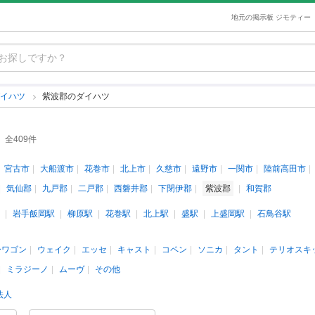
地元の掲示板 ジモティー
ダイハツ
紫波郡のダイハツ
全409件
宮古市
大船渡市
花巻市
北上市
久慈市
遠野市
一関市
陸前高田市
気仙郡
九戸郡
二戸郡
西磐井郡
下閉伊郡
紫波郡
和賀郡
岩手飯岡駅
柳原駅
花巻駅
北上駅
盛駅
上盛岡駅
石鳥谷駅
ーワゴン
ウェイク
エッセ
キャスト
コペン
ソニカ
タント
テリオスキ
ミラジーノ
ムーヴ
その他
法人