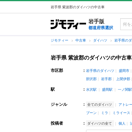
岩手県 紫波郡のダイハツの中古車
岩手版
都道府県選択
ジモティー
中古車
ダイハツ
岩手県の
岩手県 紫波郡のダイハツの中古車
市区郡
：
岩手県のダイハツ
盛岡市
胆沢郡
岩手郡
上閉伊郡
駅
：
水沢駅
盛岡駅
一ノ関駅
ジャンル
：
全てのダイハツ
アトレ
ブーン
ミラ
ミライース
投稿者
：
ダイハツの全て
個人