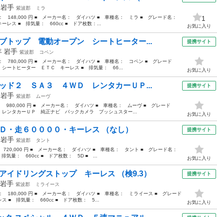
年
岩手
紫波郡
ミラ
格： 148,000 円 ■ メーカー名： ダイハツ ■ 車種名： ミラ ■ グレード名：
1
ス ■ 排気量： 660cc ■ ドア枚数：...
お気に入り
ブトップ 電動オープン シートヒーター...
提携サイト
年
岩手
紫波郡
コペン
格： 780,000 円 ■ メーカー名： ダイハツ ■ 車種名： コペン ■ グレード
ートヒーター ＥＴＣ キーレス ■ 排気量： 66...
お気に入り
ッド２ ＳＡ３ ４ＷＤ レンタカーＵＰ...
提携サイト
年
岩手
紫波郡
ムーヴ
： 980,000 円 ■ メーカー名： ダイハツ ■ 車種名： ムーヴ ■ グレード
レンタカーＵＰ 純正ナビ バックカメラ プッシュスター...
お気に入り
ＷＤ・走６００００・キーレス （なし）
提携サイト
年
岩手
紫波郡
タント
： 720,000 円 ■ メーカー名： ダイハツ ■ 車種名： タント ■ グレード名：
量： 660cc ■ ドア枚数： 5D ■ ...
お気に入り
アイドリングストップ キーレス （検9.3）
提携サイト
岩手
紫波郡
ミライース
格： 180,000 円 ■ メーカー名： ダイハツ ■ 車種名： ミライース ■ グレード
■ 排気量： 660cc ■ ドア枚数： 5...
お気に入り