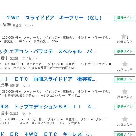
 Ｘ ２ＷＤ スライドドア キーフリー （なし）
提携サイト
8年
岩手
紫波郡
タント
1
： 120,000 円 ■ メーカー名： ダイハツ ■ 車種名： タント ■ グレード名：
気量： 660cc ■ ドア枚数： 5D ■...
お気に入り
ク エアコン・パワステ スペシャル パ...
提携サイト
年
岩手
紫波郡
ハイゼット
格： 480,000 円 ■ メーカー名： ダイハツ ■ 車種名： ハイゼットトラック ■
シャル パートタイム４ＷＤ純正スピーカー内蔵ＡＭ...
お気に入り
ＩＩ ＥＴＣ 両側スライドドア 衝突被...
提携サイト
年
岩手
紫波郡
タント
： 390,000 円 ■ メーカー名： ダイハツ ■ 車種名： タント ■ グレード名：
 衝突被害軽減システム キーレスエントリー アイド...
お気に入り
ＲＳ トップエディションＳＡＩＩＩ ４...
提携サイト
年
岩手
紫波郡
タント
格： 980,000 円 ■ メーカー名： ダイハツ ■ 車種名： タント ■ グレード
ＳＡＩＩＩ ４ＷＤ 純正８インチナビ ＴＶ 全方位カ...
お気に入り
ド ＥＲ ４ＷＤ ＥＴＣ キーレス （...
提携サイト