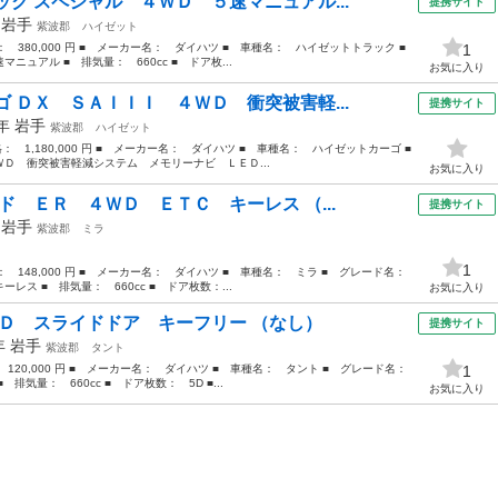
ク スペシャル ４ＷＤ ５速マニュアル...
提携サイト
年
岩手
紫波郡
ハイゼット
格： 380,000 円 ■ メーカー名： ダイハツ ■ 車種名： ハイゼットトラック ■
1
ュアル ■ 排気量： 660cc ■ ドア枚...
お気に入り
 ＤＸ ＳＡＩＩＩ ４ＷＤ 衝突被害軽...
提携サイト
2年
岩手
紫波郡
ハイゼット
格： 1,180,000 円 ■ メーカー名： ダイハツ ■ 車種名： ハイゼットカーゴ ■
 衝突被害軽減システム メモリーナビ ＬＥＤ...
お気に入り
ド ＥＲ ４ＷＤ ＥＴＣ キーレス （...
提携サイト
年
岩手
紫波郡
ミラ
1
格： 148,000 円 ■ メーカー名： ダイハツ ■ 車種名： ミラ ■ グレード名：
ス ■ 排気量： 660cc ■ ドア枚数：...
お気に入り
ＷＤ スライドドア キーフリー （なし）
提携サイト
8年
岩手
紫波郡
タント
： 120,000 円 ■ メーカー名： ダイハツ ■ 車種名： タント ■ グレード名：
1
気量： 660cc ■ ドア枚数： 5D ■...
お気に入り