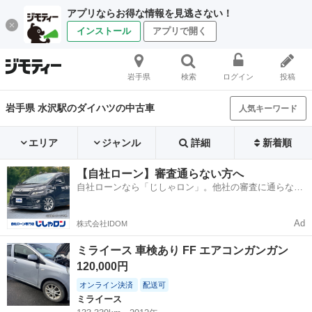
アプリならお得な情報を見逃さない！
インストール
アプリで開く
岩手県
検索
ログイン
投稿
岩手県 水沢駅のダイハツの中古車
人気キーワード
エリア
ジャンル
詳細
新着順
【自社ローン】審査通らない方へ
自社ローンなら「じしゃロン」。他社の審査に通らなか
った方も
Ad
株式会社IDOM
ミライース 車検あり FF エアコンガンガン
120,000円
オンライン決済
配送可
ミライース