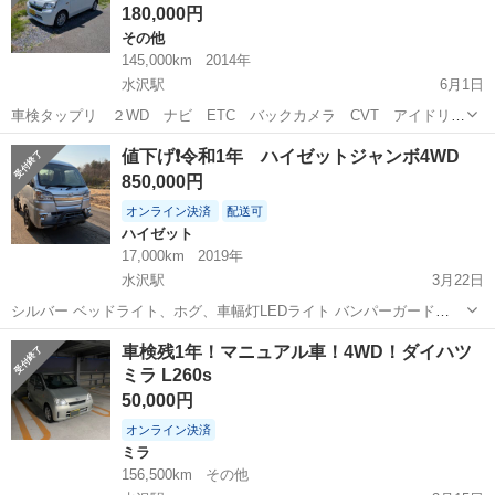
180,000円
その他
145,000km
2014年
水沢駅
6月1日
車検タップリ ２WD ナビ ETC バックカメラ CVT アイドリン
グストップ 走行距離145.000 目っだった錆ありません、リアバンパ
岩手
奥州市
水沢駅
その他
値下げ❗️令和1年 ハイゼットジャンボ4WD
ー割れ有ります。現車確認OKです、内外装比較的きれいです。 エン
850,000円
ジン、走行...
オンライン決済
配送可
ハイゼット
17,000km
2019年
水沢駅
3月22日
シルバー ベッドライト、ホグ、車幅灯LEDライト バンパーガード
MADタイヤ165/60R15 SSRのホイール パワーウィンドー エアコン 荷
岩手
奥州市
水沢駅
ハイゼット
ジャンボ
車検残1年！マニュアル車！4WD！ダイハツ
台ライト 荷台マット CDラジオ キーレス 天井物置 前オーナー時左前
ミラ L260s
板金修...
50,000円
オンライン決済
ミラ
156,500km
その他