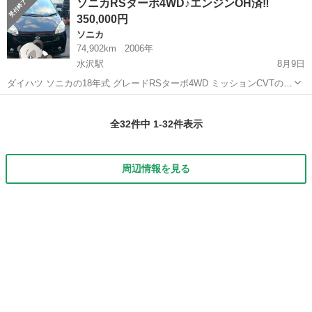
ソニカRSターボ4WD♪エンジンOH済‼
HDDナビ 4WD ETC付き 通勤に使用しているため、距離はの...
350,000円
ソニカ
74,902km
2006年
水沢駅
8月9日
ダイハツ ソニカの18年式 グレードRSターボ4WD ミッションCVTのマ
ニュアルモード装着車 メーターは80000㎞ですが去年エンジンオーバ
岩手
奥州市
水沢駅
ソニカ
オーバーホール
ーホールしてますソニカやムーヴ系とかはピストンとコンロッドの造
全32件中 1-32件表示
りが悪いらしく...
周辺情報を見る