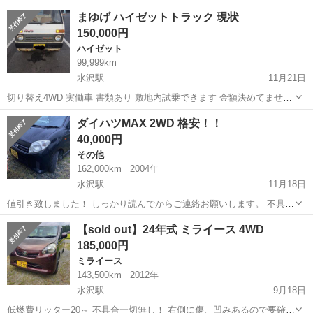
え4WD スーパーデフロック付き ダンプ油圧良好 車検1年半付き 早い
岩手
奥州市
水沢駅
ハイゼット
油圧
まゆげ ハイゼットトラック 現状
者勝ちとなります！ 現車確認お願いします！
150,000円
ハイゼット
99,999km
水沢駅
11月21日
切り替え4WD 実働車 書類あり 敷地内試乗できます 金額決めてません
ので価格は参考です
岩手
奥州市
水沢駅
ハイゼット
まゆげ
ダイハツMAX 2WD 格安！！
40,000円
その他
162,000km
2004年
水沢駅
11月18日
値引き致しました！ しっかり読んでからご連絡お願いします。 不具合
は運転席側のパワーウインドが動きませんので修理が必要になりま
岩手
奥州市
水沢駅
その他
MAX
【sold out】24年式 ミライース 4WD
す。 過走行の為少しオイル喰いもあります。 それ以外は無いと思いま
185,000円
す！ 過走行、車検切れの為...
ミライース
143,500km
2012年
水沢駅
9月18日
低燃費リッター20～ 不具合一切無し！ 右側に傷、凹みあるので要確