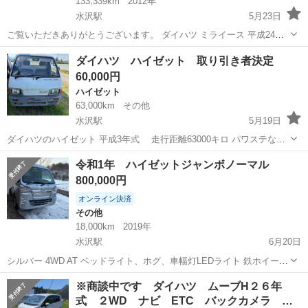
133,339km
2012年
水沢駅
5月23日
ご覧いただきありがとうございます。 ダイハツ ミライース 平成24年
式 走行距離133339キロ(多少増えるかと思います) 車検9年10月29日 外
岩手
奥州市
水沢駅
ミライース
車両
ダイハツ ハイゼット 取り引き者決定
装ボロいですが、ガンガン走ります。 下取り車両の為安く出していま
60,000円
す。 令和8...
ハイゼット
63,000km
その他
水沢駅
5月19日
ダイハツのハイゼット 平成3年式 走行距離63000キロ パワステな
し エアコンなし 4速の4躯です エンジンはかかります。調子がいいで
岩手
奥州市
水沢駅
ハイゼット
エンジン
令和1年 ハイゼットジャンボノーマル
す。 走る、曲がるのは問題ない さびはあります。 名義変更はご自身
800,000円
でお願いします 現状...
オンライン決済
その他
18,000km
2019年
水沢駅
6月20日
シルバー 4WD AT ベッドライト、ホグ、車幅灯LEDライト 鉄ホイール
タイヤ2019製 パワーウィンドー エアコン 荷台ライト 荷台マット CD
岩手
奥州市
水沢駅
その他
走行距離
※商談中です ダイハツ ムーブH２６年
ラジオ キーレス 天井物置 前オーナー時左前板金修復歴あります。 別
式 ２WD ナビ ETC バックカメラ …
途ス...