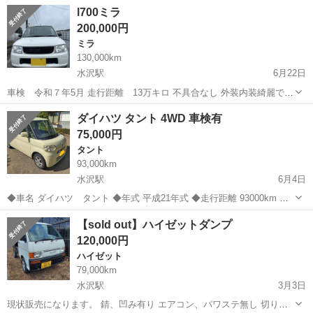
グピンベアリング、シール交換済み 外装内装綺麗ですが定番のフレー
岩手
奥州市
水沢駅
ダイハツ
走行距離
l700ミラ
ム腐りあり
200,000円
ミラ
130,000km
水沢駅
6月22日
車検 令和７年5月 走行距離 13万キロ 不具合なし 外装内装綺麗で
す。 車高調付いてますが純正もございます。
岩手
奥州市
水沢駅
ミラ
l700
ダイハツ タント 4WD 車検有
75,000円
タント
93,000km
水沢駅
6月4日
◆車名 ダイハツ タント ◆年式 平成21年式 ◆走行距離 93000km ◆
駆動 4WD ◆ミッション AT ◆車検 令和6年10月 足車、通勤などで使
岩手
奥州市
水沢駅
タント
エンジン
【sold out】ハイゼットダンプ
う程度の車です。 走る、曲がる、止まる問題ないです。 前オーナーが
120,000円
デ...
ハイゼット
79,000km
水沢駅
3月3日
現状販売になります。 錆、凹み有り エアコン、パワステ無し 切り替