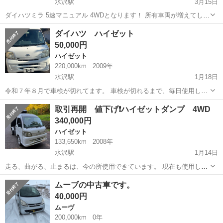
水沢駅
3月15日
ダイハツミラ 5速マニュアル 4WDとなります！ 所有車両が増えてしま
い、減車のため投稿いたします。 車検残1年！来年の冬も乗れます！
岩手
奥州市
水沢駅
ミラ
車両
ダイハツ ハイゼット
マニュアルの練習、セカンドカーにいかがでしょうか？ 機関良好です
50,000円
がボディサビ、キズあるため...
ハイゼット
220,000km
2009年
水沢駅
1月18日
令和７年８月で車検が切れてます。 車検が切れるまで、毎日使用して
おりました。 走行距離は22万キロを超えております。 部品取り又は、
岩手
奥州市
水沢駅
ハイゼット
エンジン
取引再開 値下げ❗️ハイゼットダンプ 4WD
車検を取れば使用できるかと思います。 格安でお売りしますので、ノ
340,000円
ークレーム、ノーリターンで...
ハイゼット
133,650km
2008年
水沢駅
1月14日
走る、曲がる、止まるは、今の所使用できています。 現在も使用して
いますので距離は伸びます。 前オーナーが、自家塗装したようです。
岩手
奥州市
水沢駅
ハイゼット
エレメント
ムーブの中古車です。
サビ傷はあります。 エアコン、パワステ、パワーウインドウ、キーレ
40,000円
ス、ハイルーフ、スペアキー1...
ムーヴ
200,000km
0年