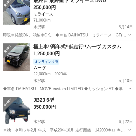
最終日 最終値下 ミライース 4WD
などをおこなっております。エンジンオイルも自分のところに来てか
250,000円
らは三千キロで交換しております。フロン...
ミライース
71,000km
水沢駅
5月14日
即現車確認OK。即納車OK。 ◆車名 DAIHATSU ミライース GF(最
上級グレード) ◆ミッション AT ◆年式 平成24年 ◆走行 71000km ◆
岩手
奥州市
水沢駅
ミライース
DAIHATSU
極上車!!高年式!!低走行!!ムーヴ カスタム
色 シルバー ◆排気量 660 ◆車検 令和7年2月...
1,250,000円
オンライン決済
ムーヴ
22,000km
2020年
水沢駅
5月10日
◆車名 DAIHATSU MOVE custom LIMITED ◆ミッション AT ◆年式
令和2年 ◆走行 22000km ◆色 ダークパープル ◆排気量 660 ◆車検 令
岩手
奥州市
水沢駅
ムーヴ
DAIHATSU
JB23 6型
和7年10月 ◆駆動 4WD ...
350,000円
水沢駅
6月22日
車検 令和６年2月 年式 平成20年10月 走行距離 142000キロ キン