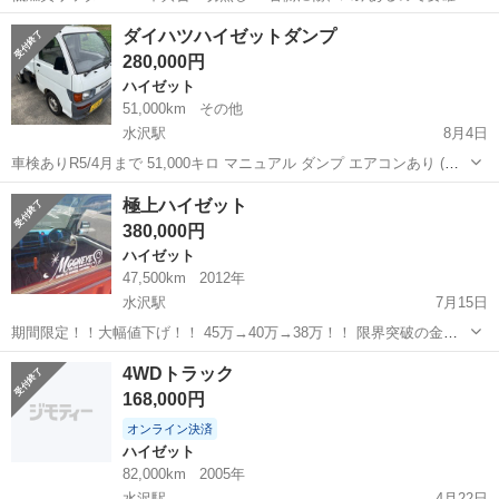
認。 走行には全く問題ありません。 内外装綺麗だと思います ETC、
岩手
奥州市
水沢駅
ミライース
預かり金
ダイハツハイゼットダンプ
アイドリングストップ付き 意味不明な預かり金とか一切ありません！
280,000円
コミコミ価格！ ...
ハイゼット
51,000km
その他
水沢駅
8月4日
車検ありR5/4月まで 51,000キロ マニュアル ダンプ エアコンあり (ガ
ス入れれば冷えそうです) ブレーキが倍力装置(マスターバック？)おか
岩手
奥州市
水沢駅
ハイゼット
ダイハツハイゼット
極上ハイゼット
しく 効きが甘いです。普通に乗ってます。 現車確認可能ですが当方の
380,000円
都合に必ず...
ハイゼット
47,500km
2012年
水沢駅
7月15日
期間限定！！大幅値下げ！！ 45万→40万→38万！！ 限界突破の金額
です！！ ホイール無しであれば33万！！ これで売れなきゃ自分で乗り
岩手
奥州市
水沢駅
ハイゼット
トラック
4WDトラック
ます。 7/24まで！！ 全てコミコミ価格！！ 24年式ハイゼットの出品
168,000円
にな...
オンライン決済
ハイゼット
82,000km
2005年
水沢駅
4月22日