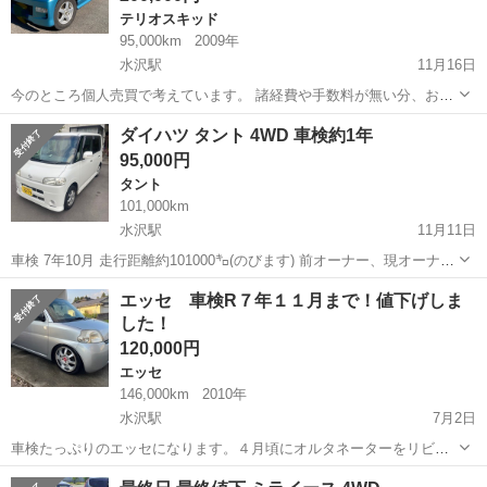
テリオスキッド
95,000km
2009年
水沢駅
11月16日
今のところ個人売買で考えています。 諸経費や手数料が無い分、お得
だと思います。 冬の農道、山道で活躍してくれる車ですね。 現車をご
岩手
奥州市
水沢駅
テリオスキッド
車両
ダイハツ タント 4WD 車検約1年
確認いただいた上で、お渡ししたいです。 2年前に購入して、徐々に
95,000円
装備を改善しています。 🔸...
タント
101,000km
水沢駅
11月11日
車検 7年10月 走行距離約101000㌔(のびます) 前オーナー、現オーナー
共に女性使用車です。 ヘッドライトLED、バックライトLED 社外オー
岩手
奥州市
水沢駅
タント
コーキング
エッセ 車検R７年１１月まで！値下げしま
ディオ 1DIN (Bluetooth無し) イグニッションコイル交...
した！
120,000円
エッセ
146,000km
2010年
水沢駅
7月2日
車検たっぷりのエッセになります。４月頃にオルタネーターをリビル
ト品に交換、タペットカバーパッキン交換、イリジウムプラグに交換
岩手
奥州市
水沢駅
エッセ
オルタネーター