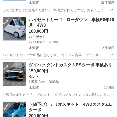
水沢駅
10月29日
この3連休までに連絡ください。 車検は切れてるので、お安くしてい
ます。 前の所有者から車検の時にオーバーホールしたので、次の車検
岩手
奥州市
水沢駅
ムーヴ
ムーブ
ハイゼットカーゴ ローダウン 車検R8年10
で部品交換費用等は安く済むと聞いてます。 ナンバーは今は、黄色ナ
月 4WD
ンバーに変更してます。 タイ...
180,000円
ハイゼット
227,000km
2010年
水沢駅
2月18日
ハイゼットカーゴの出品になります。 カスタム内容→ダウンサス 、15
インチテッチンホイール&ホイールキャップ、ケンウッド地デジナビ、
岩手
奥州市
水沢駅
ハイゼット
ハイゼットカーゴ
ダイハツ タントカスタムRSターボ 車検あり
カロッツェリアフロントスピーカー、リアサテライトスピーカー、シ
150,000円
ートカバー、LEDヘッドライト...
タント
115,510km
2008年
水沢駅
1月6日
ご覧頂きありがとうございます。 ダイハツタントカスタムRSになりま
す。 こちらFF(2WD)になります。 平成20年式 115502キロ(敷地移動.
岩手
奥州市
水沢駅
タント
タントカスタム
（値下げ）テリオスキッド 4WDカスタムL
等いたしますので増えます。) 車検令和8年9月9日迄 スタッドレスタイ
ターボ
ヤ装着...
200,000円