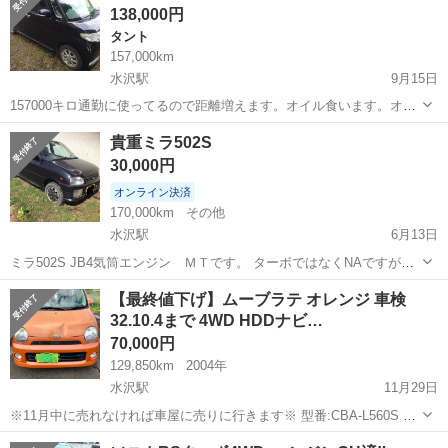
138,000円
タント
157,000km
水沢駅
9月15日
157000キロ通勤に使ってるので距離増えます。オイル食います。オイ
ル交換まめな人に譲ります。後部座席広いです。リア自家塗装あり。
岩手
奥州市
水沢駅
タント
4WD
貴重ミラ502S
車検たっぷりです。 現車確認可能ですが、当方の都合によります。場
30,000円
所･時間帯等はこちらの指定で...
オンライン決済
170,000km
その他
水沢駅
6月13日
ミラ502S JB4気筒エンジン ＭＴです。 ターボではなくNAですが速
いです。 距離17万キロです。 ただボディに錆がある為部品取りとして
岩手
奥州市
水沢駅
ダイハツ
エンジン
【最終値下げ】ムーブラテ オレンジ 車検
出します。 1996年式です。
32.10.4まで 4WD HDDナビ…
70,000円
129,850km
2004年
水沢駅
11月29日
※11月中に売れなければ車屋に売りに行きます※ 型番:CBA-L560S 初
年度登録:H16.9 距離:129850キロ アンサーバック付きエンスタ搭載
岩手
奥州市
水沢駅
ダイハツ
ムーブラテ