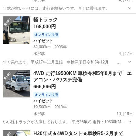
年式が古いわりには、走行距離短いです。直ぐに乗れます。
岩手
奥州市
水沢駅
ハイゼット
走行距離
軽トラック
168,000円
オンライン決済
ハイゼット
82,000km
2005年
水沢駅
4月17日
すぐ乗れます。平成17年11月登録 車検満了日令和5年12月
82000k走行 エアコン無し 再々値下げしました。
岩手
奥州市
水沢駅
ハイゼット
軽トラック
4WD 走行19500KM 車検令和5年8月まで エ
アコン・パワステ完備
666,666円
オンライン決済
ハイゼット
19,500km
2013年
水沢駅
10月18日
いい軽トラックが入庫しております。 平成25年式 走行：19500KM 車
検：令和5年8月 シフト：F5 エアコン・パワステ・ルーフキャリア・
岩手
奥州市
水沢駅
ハイゼット
令和5年
H20年式★4WDタント★車検R5･2月まで
ゴムマッド ワンオーナ ばりばりな軽トラックが入庫しておりま...