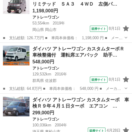
リミテッド ＳＡ３ ４ＷＤ 左側パ…
ＩＩＩ／...
1,198,000円
アトレーワゴン
53,554km
2019年
8月1日
提携サイト
岡山県 岡山市
■ 支払総額: 126.7万円 ■ 車両本体価格： 1,198,000 円 ■ メーカ
ー名： ダイハツ ■ 車種名： アトレーワゴン ■ グレード名：
岡山
岡山市
アトレーワゴン
ダイハツ アトレーワゴン カスタムターボＲ
カスタムターボＲＳリミテッド ＳＡ３ ４ＷＤ 左側パワースライ
車検整備付 運転席エアバック 助手…
ドドア ...
548,000円
アトレーワゴン
129,532km
2016年
8月1日
提携サイト
群馬県 佐波郡
■ 支払総額: 64.8万円 ■ 車両本体価格： 548,000 円 ■ メーカー
名： ダイハツ ■ 車種名： アトレーワゴン ■ グレード名： カ
群馬
佐波郡
アトレーワゴン
ダイハツ アトレーワゴン カスタムターボ 車
スタムターボＲ 車検整備付 運転席エアバック 助手席エアバッ
検Ｒ９年４月１日ターボ エアコン …
ク ＡＢＳ パ...
299,000円
アトレーワゴン
100,036km
2004年
4月28日
提携サイト
埼玉県 東松山市