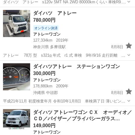
ダイハツ アトレー s120v 5MT NA 2WD 80000kmくらい 車検R9.6
月まで 走行問題なし エアコン効きよし 通勤に使用していますが欲し
群馬
高崎市
アトレーワゴン
ダイハツ アトレー
い車ができたので売ります。 名義変更まで3万預かり s120...
780,000円
オンライン決済
アトレーワゴン
127,334km
2019年
神奈川県 多摩境駅
8月8日
アトレー 78万 型 s321g 年式 r1 式 車検 9年/9/16 走行距離
127334キロ KENWOODナビ ドラレコ ETC キャリア 付き 助手席側後
神奈川
相模原市
多摩境駅
アトレーワゴン
ダイハツアトレー ステーションワゴン
方傷あり 後方リアゲート下傷あり その他小傷等あり...
300,000円
アトレーワゴン
178,880km
2009年
沖縄県 中頭郡
8月8日
平成21年11月 初度検査年月 令和10年1月8日 車検満了日 薄いピンク
色 毎日 活用してましたが、、 エアコン ガス漏れ ある為 暑いの
沖縄
中頭郡
アトレーワゴン
ダイハツ アトレーワゴン ＣＸ オーディオ／
で、、 車検満了まで もったいなくて 自分で修理して乗り続ける方
ＣＤ／バイザー／プライバシーガラス…
現車確認 読谷...
149,000円
アトレーワゴン