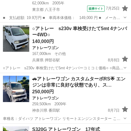
62,000km
2005年
7月25日
提携サイト
東京都 八王子市
■ 支払総額: 19.9万円 ■ 車両本体価格： 149,000 円 ■ メーカー
名： ダイハツ ■ 車種名： アトレーワゴン ■ グレード名： Ｃ
東京
八王子市
アトレーワゴン
○アトレー s230v 車検受けたて5mt 4ナンバ
Ｘ オーディオ／ＣＤ／バイザー／プライバシーガラス／パワーウィ
ー4WD○
ンドウ ■ ...
140,000円
アトレーワゴン
167,000km
その他
兵庫県 押部谷駅
8月8日
○アトレー s230v 車検受けたて5mt 4ナンバーコミコミ価格○ ○商品紹
介○ アトレー s230v 車検受けたてになります。 4ナンバーバンにな
兵庫
神戸市
押部谷駅
アトレーワゴン
アトレー
🚗アトレーワゴン カスタムターボRS🌟 エン
りますが、バンにしては装備多いかなと思います。 パワーウインド、
ジンは非常に良好な状態であり、ス…
キーレス、...
250,000円
アトレーワゴン
259,500km
2009年
神奈川県 番田駅
8月7日
車種名：ダイハツ アトレーワゴン リモートエンジンスターター この
車両は外部から遠隔操作で始動できる。 グレード：アトレーワゴン カ
神奈川
愛甲郡
番田駅
アトレーワゴン
S320G アトレーワゴン 17年式
スタムターボRS 色：パール 年式：2009年12月 車検満了日：2026年