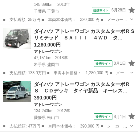
145,898km
2010年
6月28日
提携サイト
千葉県 千葉市
■ 支払総額: 35万円 ■ 車両本体価格： 320,000 円 ■ メーカー
名： ダイハツ ■ 車種名： アトレーワゴン ■ グレード名： カ
千葉
千葉市
アトレーワゴン
ダイハツ アトレーワゴン カスタムターボＲＳ
スタムターボＲＳリミテッド 左側電動スライドドア・両側スライド
リミテッド ＳＡＩＩＩ ４ＷＤ タ…
ドア・キーレス・...
1,280,000円
アトレーワゴン
47,151km
2018年
8月1日
提携サイト
岩手県 盛岡市
■ 支払総額: 133.9万円 ■ 車両本体価格： 1,280,000 円 ■ メーカ
ー名： ダイハツ ■ 車種名： アトレーワゴン ■ グレード名：
岩手
盛岡市
アトレーワゴン
ダイハツ アトレーワゴン カスタムターボＲ
カスタムターボＲＳリミテッド ＳＡＩＩＩ ４ＷＤ ターボ ＬＥ
Ｓ ＣＤデッキ タイヤ新品 キーレス…
Ｄヘッド...
390,000円
アトレーワゴン
134,243km
2012年
8月1日
提携サイト
愛媛県 松山市
■ 支払総額: 47万円 ■ 車両本体価格： 390,000 円 ■ メーカー
名： ダイハツ ■ 車種名： アトレーワゴン ■ グレード名： カ
愛媛
松山市
アトレーワゴン