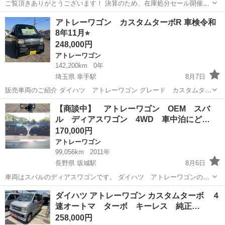
ご覧頂きありがとうございます！ 決算のため、在庫処分セール開催中
☆☆ 赤字覚悟で大幅にお値下げしましたので、今が大変お買い得とな
宮城
亘理郡
逢隈駅
アトレーワゴン
走行距離
アトレーワゴン カスタムターボR 車検令和
ってます(^^)/ 平成23年 ダイハツ アトレーワゴン 4WD カスタム
8年11月⭐︎
ターボ ...
248,000円
アトレーワゴン
142,200km
0年
埼玉県 幸手駅
8月7日
販売車両のご紹介 ダイハツ アトレーワゴン グレード カスタムター
ボR 型式 ABA-S321G 年式 平成23年 排気量 660cc シフト AT 車
埼玉
幸手市
幸手駅
アトレーワゴン
車両
【商談中】 アトレーワゴン OEM スバ
検 令和8年11月10日 走行距離 142200km ⭐︎ターボ ⭐...
ル ディアスワゴン 4WD 車中泊にど…
170,000円
アトレーワゴン
99,056km
2011年
長野県 坂城駅
8月6日
車両はスバルのディアスワゴンです。 ダイハツ アトレーワゴンの
OEM車です。 車中泊のベースにどうでしょうか 多少乗るので距離増
長野
埴科郡
坂城駅
アトレーワゴン
ダイハツ アトレーワゴン カスタムターボ ４
えると思います ガソリンは結構入ってます 走る・曲がる・止まるは問
速オートマ ターボ キーレス 純正…
題無いと思います(個人的主...
258,000円