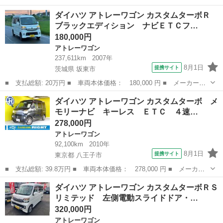
名： ダイハツ ■ 車種名： アトレーワゴン ■ グレード名： カ
宮城
名取市
アトレーワゴン
ダイハツ アトレーワゴン カスタムターボＲ
スタムターボＲＳ ＳＡＩＩＩ 衝突被害軽減システム ＥＴＣ ア
ブラックエディション ナビＥＴＣフ…
ルミホイール...
180,000円
アトレーワゴン
237,611km
2007年
8月1日
提携サイト
茨城県 坂東市
■ 支払総額: 20万円 ■ 車両本体価格： 180,000 円 ■ メーカー
名： ダイハツ ■ 車種名： アトレーワゴン ■ グレード名： カ
茨城
坂東市
アトレーワゴン
ダイハツ アトレーワゴン カスタムターボ メ
スタムターボＲ ブラックエディション ナビＥＴＣフロントフォグ
モリーナビ キーレス ＥＴＣ ４速…
ランプターボエン...
278,000円
アトレーワゴン
92,100km
2010年
8月1日
提携サイト
東京都 八王子市
■ 支払総額: 39.8万円 ■ 車両本体価格： 278,000 円 ■ メーカー
名： ダイハツ ■ 車種名： アトレーワゴン ■ グレード名： カ
東京
八王子市
アトレーワゴン
ダイハツ アトレーワゴン カスタムターボＲＳ
スタムターボ メモリーナビ キーレス ＥＴＣ ４速インパネオー
リミテッド 左側電動スライドドア・…
トマ ■ 排...
320,000円
アトレーワゴン