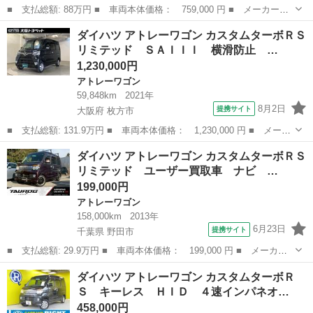
■ 支払総額: 88万円 ■ 車両本体価格： 759,000 円 ■ メーカー
名： ダイハツ ■ 車種名： アトレーワゴン ■ グレード名： カ
神奈川
川崎市
アトレーワゴン
ダイハツ アトレーワゴン カスタムターボＲＳ
スタムターボＲＳリミテッド 後期型オートスライドドアディスチャ
リミテッド ＳＡＩＩＩ 横滑防止 …
ージライトフォグ...
1,230,000円
アトレーワゴン
59,848km
2021年
8月2日
提携サイト
大阪府 枚方市
■ 支払総額: 131.9万円 ■ 車両本体価格： 1,230,000 円 ■ メーカ
ー名： ダイハツ ■ 車種名： アトレーワゴン ■ グレード名：
大阪
枚方市
アトレーワゴン
ダイハツ アトレーワゴン カスタムターボＲＳ
カスタムターボＲＳリミテッド ＳＡＩＩＩ 横滑防止 片側電動ド
リミテッド ユーザー買取車 ナビ …
ア ドラ...
199,000円
アトレーワゴン
158,000km
2013年
6月23日
提携サイト
千葉県 野田市
■ 支払総額: 29.9万円 ■ 車両本体価格： 199,000 円 ■ メーカー
名： ダイハツ ■ 車種名： アトレーワゴン ■ グレード名： カ
千葉
野田市
アトレーワゴン
ダイハツ アトレーワゴン カスタムターボＲ
スタムターボＲＳリミテッド ユーザー買取車 ナビ 片側電動パワ
Ｓ キーレス ＨＩＤ ４速インパネオ…
ースライドド...
458,000円