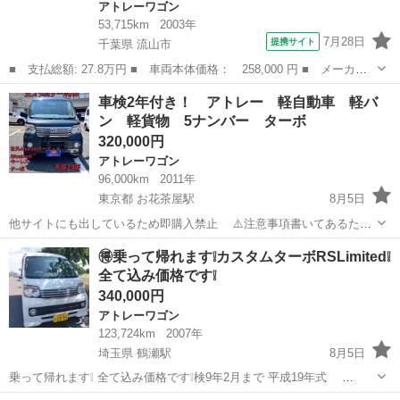
アトレーワゴン
53,715km
2003年
7月28日
提携サイト
千葉県 流山市
■ 支払総額: 27.8万円 ■ 車両本体価格： 258,000 円 ■ メーカー
名： ダイハツ ■ 車種名： アトレーワゴン ■ グレード名： カ
千葉
流山市
アトレーワゴン
車検2年付き！ アトレー 軽自動車 軽バ
スタムターボ ４速オートマ ターボ キーレス 純正アルミ ■ 排
ン 軽貨物 5ナンバー ターボ
気量： 6...
320,000円
アトレーワゴン
96,000km
2011年
東京都 お花茶屋駅
8月5日
他サイトにも出しているため即購入禁止 ⚠️注意事項書いてあるため
必ず最後までお読みください 名義変更代金別途かかります お客様がや
東京
葛飾区
お花茶屋駅
アトレーワゴン
車両
🉐乗って帰れます❕️カスタムターボRSLimited❕️
る場合いただきません 東京都 葛飾区からです ダイハツ アトレー入
全て込み価格です❕️
荷いたしました ...
340,000円
アトレーワゴン
123,724km
2007年
埼玉県 鶴瀬駅
8月5日
乗って帰れます❕ 全て込み価格です❕検9年2月まで 平成19年式
S321G グレードカスタムターボRSLimited 色 ホワイト 走行