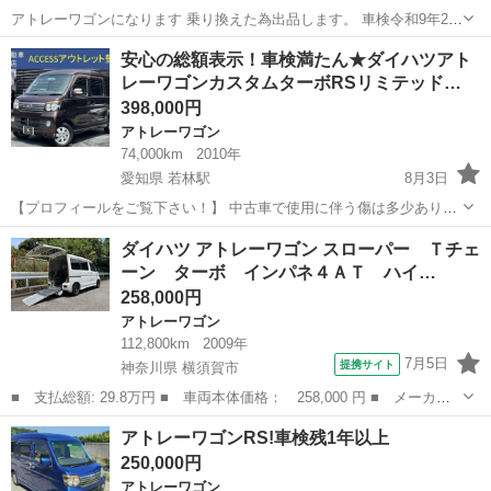
アトレーワゴンになります 乗り換えた為出品します。 車検令和9年2月
まで 16インチホイール タイヤ山もまだまだあります。 ベルト式で
東京
文京区
駒込駅
アトレーワゴン
安心の総額表示！車検満たん★ダイハツアト
はなくタイミングチェーン式ですので切れる心配はないかと思いま
レーワゴンカスタムターボRSリミテッド…
す。 バッテリー2ヶ...
398,000円
アトレーワゴン
74,000km
2010年
愛知県 若林駅
8月3日
【プロフィールをご覧下さい！】 中古車で使用に伴う傷は多少ありま
すが、 機関良好ですぐに乗り出し可能で かなり格安で出品させて頂き
愛知
豊田市
若林駅
アトレーワゴン
Bluetooth
ダイハツ アトレーワゴン スローパー Ｔチェ
ますので 早い者勝ちでお願いいたします。 ▼車両状態▼ 実走行7万
ーン ターボ インパネ４ＡＴ ハイ…
km Ｈ22年式 車...
258,000円
アトレーワゴン
112,800km
2009年
7月5日
提携サイト
神奈川県 横須賀市
■ 支払総額: 29.8万円 ■ 車両本体価格： 258,000 円 ■ メーカー
名： ダイハツ ■ 車種名： アトレーワゴン ■ グレード名： ス
神奈川
横須賀市
アトレーワゴン
アトレーワゴンRS!車検残1年以上
ローパー Ｔチェーン ターボ インパネ４ＡＴ ハイルーフ ■ 排
250,000円
気量： 6...
アトレーワゴン