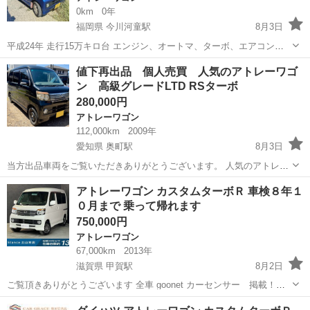
0km
0年
福岡県 今川河童駅
8月3日
平成24年 走行15万キロ台 エンジン、オートマ、ターボ、エアコン絶
好調です。 ナビはワンセグでイマイチ 室内タバコ臭なし 外装色あせ
福岡
行橋市
今川河童駅
アトレーワゴン
エンジン
値下再出品 個人売買 人気のアトレーワゴ
などありますがパッと見悪くはないと思います。 現車確認可能 下取り
ン 高級グレードLTD RSターボ
もお気軽にお問い合...
280,000円
アトレーワゴン
112,000km
2009年
愛知県 奥町駅
8月3日
当方出品車両をご覧いただきありがとうございます。 人気のアトレー
ワゴンの出品です。 ナビ、ドラレコ、パワースライドドア、バック
愛知
一宮市
奥町駅
アトレーワゴン
アトレーワゴン カスタムターボＲ 車検８年１
ミラーモニター等オプション多数 ヘッドライト、ロービームディスチ
０月まで 乗って帰れます
ャージ、ウインカー、テール等フル...
750,000円
アトレーワゴン
67,000km
2013年
滋賀県 甲賀駅
8月2日
ご覧頂きありがとうございます 全車 goonet カーセンサー 掲載！！
M's Stance 土山本店 軽自動車専門店 ☆気になる車があれば、下記
滋賀
甲賀市
甲賀駅
アトレーワゴン