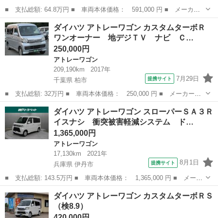
■ 支払総額: 64.8万円 ■ 車両本体価格： 591,000 円 ■ メーカー
名： ダイハツ ■ 車種名： アトレーワゴン ■ グレード名： カ
茨城
つくば市
アトレーワゴン
ダイハツ アトレーワゴン カスタムターボＲ
スタムターボＲＳリミテッド ＥＴＣ 両側スライド・片側電動 ナ
ワンオーナー 地デジＴＶ ナビ Ｃ…
ビ ＴＶ Ｈ...
250,000円
アトレーワゴン
209,190km
2017年
7月29日
提携サイト
千葉県 柏市
■ 支払総額: 32万円 ■ 車両本体価格： 250,000 円 ■ メーカー
名： ダイハツ ■ 車種名： アトレーワゴン ■ グレード名： カ
千葉
柏市
アトレーワゴン
ダイハツ アトレーワゴン スローパーＳＡ３Ｒ
スタムターボＲ ワンオーナー 地デジＴＶ ナビ ＣＤ ＤＶＤ
イスナシ 衝突被害軽減システム ド…
キーレス ターボ...
1,365,000円
アトレーワゴン
17,130km
2021年
8月1日
提携サイト
兵庫県 伊丹市
■ 支払総額: 143.5万円 ■ 車両本体価格： 1,365,000 円 ■ メーカ
ー名： ダイハツ ■ 車種名： アトレーワゴン ■ グレード名：
兵庫
伊丹市
アトレーワゴン
ダイハツ アトレーワゴン カスタムターボＲＳ
スローパーＳＡ３Ｒイスナシ 衝突被害軽減システム ドラレコ Ｌ
（検8.9）
ＥＤヘッ...
420,000円