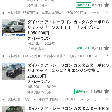
45,222km
2015年
8月2日
提携サイト
埼玉県 川越市
■ 支払総額: 87.6万円 ■ 車両本体価格： 800,000 円 ■ メーカー
名： ダイハツ ■ 車種名： アトレーワゴン ■ グレード名： カ
埼玉
川越市
アトレーワゴン
ダイハツ アトレーワゴン カスタムターボＲＳ
スタムターボＲＳリミテッド 車検整備付／走行４５２２２キロ １
リミテッド ＳＡＩＩＩ ドライブレ…
年保証距離無...
1,050,000円
アトレーワゴン
74,241km
2019年
8月1日
提携サイト
千葉県 富里市
■ 支払総額: 113.3万円 ■ 車両本体価格： 1,050,000 円 ■ メーカ
ー名： ダイハツ ■ 車種名： アトレーワゴン ■ グレード名：
千葉
富里市
アトレーワゴン
ダイハツ アトレーワゴン カスタムターボＲＳ
カスタムターボＲＳリミテッド ＳＡＩＩＩ ドライブレコーダー
リミテッド ２０２４年エンジン交換…
ＥＴＣ ...
210,000円
アトレーワゴン
168,000km
2010年
4月28日
提携サイト
神奈川県 横浜市
■ 支払総額: 31万円 ■ 車両本体価格： 210,000 円 ■ メーカー
名： ダイハツ ■ 車種名： アトレーワゴン ■ グレード名： カ
神奈川
横浜市
アトレーワゴン
ダイハツ アトレーワゴン カスタムターボＲＳ
スタムターボＲＳリミテッド ２０２４年エンジン交換済み・ドラレ