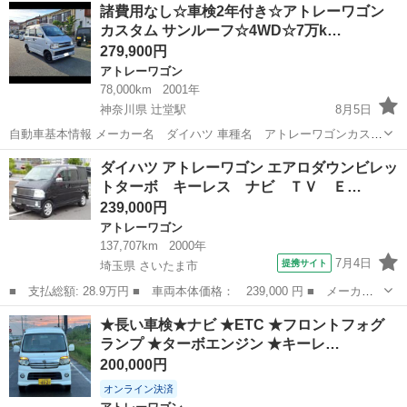
埼玉
さいたま市
鶴瀬駅
アトレーワゴン
ミッション
諸費用なし☆車検2年付き☆アトレーワゴン
123,724キロ 車検9年2月まで タイミングチェーン AT2WD 装備...
カスタム サンルーフ☆4WD☆7万k…
279,900円
アトレーワゴン
78,000km
2001年
神奈川県 辻堂駅
8月5日
自動車基本情報 メーカー名 ダイハツ 車種名 アトレーワゴンカスタ
ム グレード名 ハイルーフ、サンルーフ 排気量 660 cc 年式 平成
神奈川
藤沢市
辻堂駅
アトレーワゴン
ダイハツ アトレーワゴン エアロダウンビレッ
13年 (2001年) 5月 走行距離 78,000 km 走行距離の状態 実走行 色...
トターボ キーレス ナビ ＴＶ Ｅ…
239,000円
アトレーワゴン
137,707km
2000年
7月4日
提携サイト
埼玉県 さいたま市
■ 支払総額: 28.9万円 ■ 車両本体価格： 239,000 円 ■ メーカー
名： ダイハツ ■ 車種名： アトレーワゴン ■ グレード名： エ
埼玉
さいたま市
アトレーワゴン
★長い車検★ナビ ★ETC ★フロントフォグ
アロダウンビレットターボ キーレス ナビ ＴＶ ＥＴＣ ■ 排気
ランプ ★ターボエンジン ★キーレ…
量： 66...
200,000円
オンライン決済