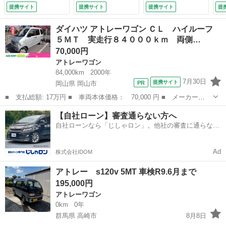
ＩＤ／記録簿付
提携サイト
提携サイト
提携サイト
提
（検8.11）
ダイハツ アトレーワゴン ＣＬ ハイルーフ
５ＭＴ 実走行８４０００ｋｍ 両側…
70,000円
アトレーワゴン
84,000km
2000年
7月30日
提携サイト
岡山県 岡山市
■ 支払総額: 17万円 ■ 車両本体価格： 70,000 円 ■ メーカー
名： ダイハツ ■ 車種名： アトレーワゴン ■ グレード名： Ｃ
岡山
岡山市
アトレーワゴン
タイミングベルト
【自社ローン】審査通らない方へ
Ｌ ハイルーフ ５ＭＴ 実走行８４０００ｋｍ 両側スライドド
自社ローンなら「じしゃロン」。他社の審査に通らなか
ア 令和３年タイミン...
った方も
Ad
株式会社IDOM
アトレー s120v 5MT 車検R9.6月まで
195,000円
アトレーワゴン
0km
0年
群馬県 高崎市
8月8日