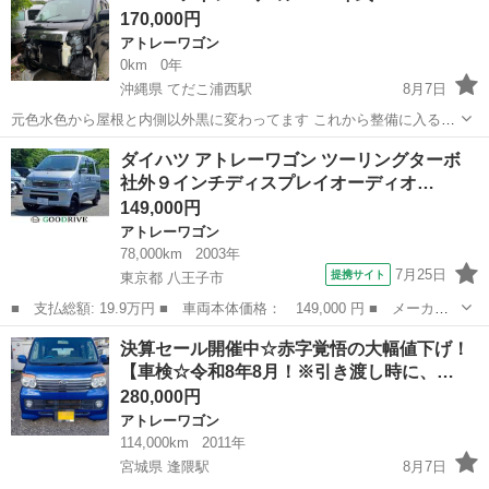
170,000円
11月 ...
アトレーワゴン
0km
0年
沖縄県 てだこ浦西駅
8月7日
元色水色から屋根と内側以外黒に変わってます これから整備に入る予
定です エンジンEFターボ 17年式 20万キロ 車検費用も込みです 前
沖縄
中頭郡
てだこ浦西駅
アトレーワゴン
ダイハツ アトレーワゴン ツーリングターボ
オーナー様がタバコ吸われてた車両です 現場号お探しの方よろしくお
社外９インチディスプレイオーディオ…
願いします🙇 値...
149,000円
アトレーワゴン
78,000km
2003年
7月25日
提携サイト
東京都 八王子市
■ 支払総額: 19.9万円 ■ 車両本体価格： 149,000 円 ■ メーカー
名： ダイハツ ■ 車種名： アトレーワゴン ■ グレード名： ツ
東京
八王子市
アトレーワゴン
決算セール開催中☆赤字覚悟の大幅値下げ！
ーリングターボ 社外９インチディスプレイオーディオ／ワンオーナ
【車検☆令和8年8月！※引き渡し時に、…
ー／ターボ／...
280,000円
アトレーワゴン
114,000km
2011年
宮城県 逢隈駅
8月7日