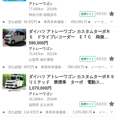
アトレーワゴン
77,600km
2014年
8月2日
提携サイト
神奈川県 相模原市
■ 支払総額: 56.8万円 ■ 車両本体価格： 458,000 円 ■ メーカー
名： ダイハツ ■ 車種名： アトレーワゴン ■ グレード名： カ
神奈川
相模原市
アトレーワゴン
ダイハツ アトレーワゴン カスタムターボＲ
スタムターボＲＳ キーレス ＨＩＤ ４速インパネオートマ ■ 排
Ｓ ドライブレコーダー ＥＴＣ 両側…
気量： 6...
590,000円
アトレーワゴン
70,847km
2012年
8月2日
提携サイト
山梨県 南巨摩郡
■ 支払総額: 69万円 ■ 車両本体価格： 590,000 円 ■ メーカー
名： ダイハツ ■ 車種名： アトレーワゴン ■ グレード名： カ
山梨
南巨摩郡
アトレーワゴン
ダイハツ アトレーワゴン カスタムターボＲＳ
スタムターボＲＳ ドライブレコーダー ＥＴＣ 両側スライド・片
リミテッド 禁煙車 ターボ 電動ス…
側電動 ナビ Ｔ...
1,070,000円
アトレーワゴン
18,290km
2016年
8月2日
提携サイト
福岡県 北九州市
■ 支払総額: 114.9万円 ■ 車両本体価格： 1,070,000 円 ■ メーカ