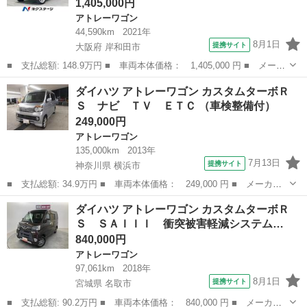
1,405,000円
アトレーワゴン
44,590km
2021年
8月1日
提携サイト
大阪府 岸和田市
■ 支払総額: 148.9万円 ■ 車両本体価格： 1,405,000 円 ■ メーカ
ー名： ダイハツ ■ 車種名： アトレーワゴン ■ グレード名：
大阪
岸和田市
アトレーワゴン
ダイハツ アトレーワゴン カスタムターボＲ
カスタムターボＲＳリミテッド ＳＡＩＩＩ 電動スライドドア Ｓ
Ｓ ナビ ＴＶ ＥＴＣ （車検整備付）
Ｄナビ ...
249,000円
アトレーワゴン
135,000km
2013年
7月13日
提携サイト
神奈川県 横浜市
■ 支払総額: 34.9万円 ■ 車両本体価格： 249,000 円 ■ メーカー
名： ダイハツ ■ 車種名： アトレーワゴン ■ グレード名： カ
神奈川
横浜市
アトレーワゴン
ダイハツ アトレーワゴン カスタムターボＲ
スタムターボＲＳ ナビ ＴＶ ＥＴＣ ■ 排気量： 660cc ■ ドア
Ｓ ＳＡＩＩＩ 衝突被害軽減システム…
枚...
840,000円
アトレーワゴン
97,061km
2018年
8月1日
提携サイト
宮城県 名取市
■ 支払総額: 90.2万円 ■ 車両本体価格： 840,000 円 ■ メーカー