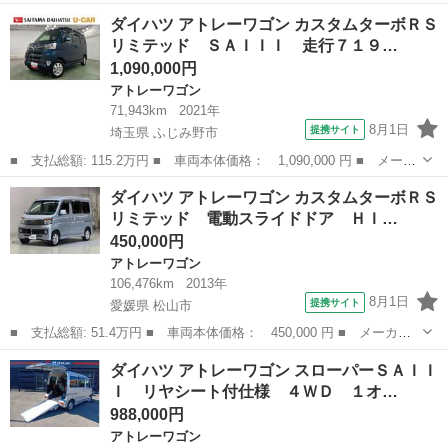
名： ダイハツ ■ 車種名： アトレーワゴン ■ グレード名： カ
千葉
流山市
アトレーワゴン
ダイハツ アトレーワゴン カスタムターボＲＳ
スタムターボ Ｇセレクション ４速オートマ ターボ ナビ アル
リミテッド ＳＡＩＩＩ 走行７１９…
ミ付き ■ ...
1,090,000円
アトレーワゴン
71,943km
2021年
8月1日
提携サイト
埼玉県 ふじみ野市
■ 支払総額: 115.2万円 ■ 車両本体価格： 1,090,000 円 ■ メーカ
ー名： ダイハツ ■ 車種名： アトレーワゴン ■ グレード名：
埼玉
ふじみ野市
アトレーワゴン
ダイハツ アトレーワゴン カスタムターボＲＳ
カスタムターボＲＳリミテッド ＳＡＩＩＩ 走行７１９４４キロ
リミテッド 電動スライドドア ＨＩ…
１年保証...
450,000円
アトレーワゴン
106,476km
2013年
8月1日
提携サイト
愛媛県 松山市
■ 支払総額: 51.4万円 ■ 車両本体価格： 450,000 円 ■ メーカー
名： ダイハツ ■ 車種名： アトレーワゴン ■ グレード名： カ
愛媛
松山市
アトレーワゴン
ダイハツ アトレーワゴン スローパーＳＡＩＩ
スタムターボＲＳリミテッド 電動スライドドア ＨＩＤヘッドライ
Ｉ リヤシート付仕様 ４ＷＤ １オ…
ト アルミホ...
988,000円
アトレーワゴン