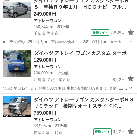
ダイハツ アトレーワゴン カスタムターボＲ
に...
Ｓ 車検Ｒ９年１月 ＨＤＤナビ フル…
249,000円
アトレーワゴン
158,344km
2006年
7月30日
提携サイト
千葉県 野田市
■ 支払総額: 29.9万円 ■ 車両本体価格： 249,000 円 ■ メーカー
名： ダイハツ ■ 車種名： アトレーワゴン ■ グレード名： カ
千葉
野田市
アトレーワゴン
ダイハツ アトレイ ワゴン カスタム ターボ
スタムターボＲＳ 車検Ｒ９年１月 ＨＤＤナビ フルセグＴＶ Ｂ
129,000円
ｌｕｅｔｏｏ...
アトレーワゴン
200,000km
その他
沖縄県 てだこ浦西駅
8月2日
年式: 平成17年 走行距離: 20万キロ 車検: 令和8年09月まで 価格: 12万
9千円 車両場所: 沖縄県中頭郡北中城村
沖縄
沖縄市
てだこ浦西駅
アトレーワゴン
アトレイ
ダイハツ アトレーワゴン カスタムターボＲＳ
リミテッド 後期型オートスライドド…
759,000円
アトレーワゴン
33,995km
2015年
8月2日
提携サイト
神奈川県 川崎市