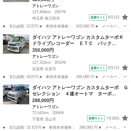
アトレーワゴン
123,466km
2007年
8月1日
提携サイト
埼玉県 春日部市
■ 支払総額: 52万円 ■ 車両本体価格： 420,000 円 ■ メーカー
名： ダイハツ ■ 車種名： アトレーワゴン ■ グレード名： カ
埼玉
春日部市
アトレーワゴン
ダイハツ アトレーワゴン カスタムターボＲ
スタムターボＲＳ ■ 排気量： 660cc ■ ドア枚数： 5D ■ ミッシ
ドライブレコーダー ＥＴＣ バック…
ョ...
350,000円
アトレーワゴン
127,332km
2010年
8月1日
提携サイト
佐賀県 佐賀市
■ 支払総額: 50万円 ■ 車両本体価格： 350,000 円 ■ メーカー
名： ダイハツ ■ 車種名： アトレーワゴン ■ グレード名： カ
佐賀
佐賀市
アトレーワゴン
ダイハツ アトレーワゴン カスタムターボ Ｇ
スタムターボＲ ドライブレコーダー ＥＴＣ バックカメラ 両側
セレクション ４速オートマ ターボ…
スライド・片側電...
288,000円
アトレーワゴン
72,541km
2004年
7月28日
提携サイト
千葉県 流山市
■ 支払総額: 32.8万円 ■ 車両本体価格： 288,000 円 ■ メーカー