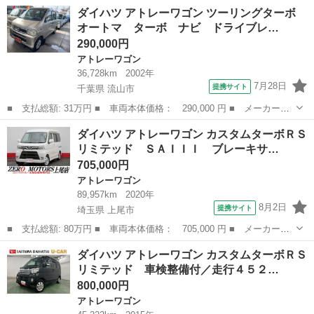
ー名： ダイハツ ■ 車種名： アトレーワゴン ■ グレード名：
福岡
北九州市
アトレーワゴン
ダイハツ アトレーワゴン ツーリングターボ
カスタムターボＲＳリミテッド 禁煙車 ターボ 電動スライドド
オートマ ターボ ナビ ドライブレ…
ア ＳＤナ...
290,000円
アトレーワゴン
36,728km
2002年
7月28日
提携サイト
千葉県 流山市
■ 支払総額: 31万円 ■ 車両本体価格： 290,000 円 ■ メーカー
名： ダイハツ ■ 車種名： アトレーワゴン ■ グレード名： ツ
千葉
流山市
アトレーワゴン
ダイハツ アトレーワゴン カスタムターボＲＳ
ーリングターボ オートマ ターボ ナビ ドライブレコーダー キ
リミテッド ＳＡＩＩＩ ブレーキサ…
ーレス ＥＴＣ ...
705,000円
アトレーワゴン
89,957km
2020年
8月2日
提携サイト
埼玉県 上尾市
■ 支払総額: 80万円 ■ 車両本体価格： 705,000 円 ■ メーカー
名： ダイハツ ■ 車種名： アトレーワゴン ■ グレード名： カ
埼玉
上尾市
アトレーワゴン
ダイハツ アトレーワゴン カスタムターボＲＳ
スタムターボＲＳリミテッド ＳＡＩＩＩ ブレーキサポート 後
リミテッド 車検整備付／走行４５２…
期 ナビ フルセグ...
800,000円
アトレーワゴン