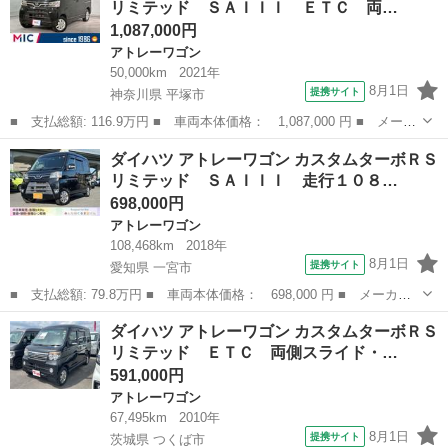
リミテッド ＳＡＩＩＩ ＥＴＣ 両…
コ・ＥＴＣ・記録...
1,087,000円
アトレーワゴン
50,000km
2021年
8月1日
提携サイト
神奈川県 平塚市
■ 支払総額: 116.9万円 ■ 車両本体価格： 1,087,000 円 ■ メーカ
ー名： ダイハツ ■ 車種名： アトレーワゴン ■ グレード名：
神奈川
平塚市
アトレーワゴン
ダイハツ アトレーワゴン カスタムターボＲＳ
カスタムターボＲＳリミテッド ＳＡＩＩＩ ＥＴＣ 両側スライド
リミテッド ＳＡＩＩＩ 走行１０８…
ドア ナ...
698,000円
アトレーワゴン
108,468km
2018年
8月1日
提携サイト
愛知県 一宮市
■ 支払総額: 79.8万円 ■ 車両本体価格： 698,000 円 ■ メーカー
名： ダイハツ ■ 車種名： アトレーワゴン ■ グレード名： カ
愛知
一宮市
アトレーワゴン
ダイハツ アトレーワゴン カスタムターボＲＳ
スタムターボＲＳリミテッド ＳＡＩＩＩ 走行１０８４６８ｋｍ／
リミテッド ＥＴＣ 両側スライド・…
スマートアシ...
591,000円
アトレーワゴン
67,495km
2010年
8月1日
提携サイト
茨城県 つくば市