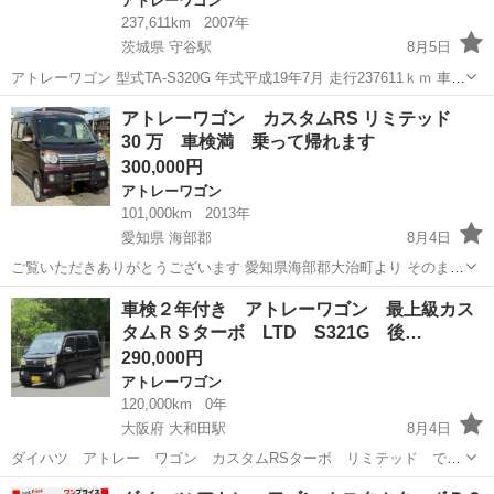
アトレーワゴン
237,611km
2007年
茨城県 守谷駅
8月5日
アトレーワゴン 型式TA-S320G 年式平成19年7月 走行237611ｋｍ 車検
Ｒ10年3月 パワーステアリング パワーウインドウ ナビ ETC フロント
茨城
坂東市
守谷駅
アトレーワゴン
エンジン
アトレーワゴン カスタムRS リミテッド
フォグランプ ターボエンジン キーレスエ...
30 万 車検満 乗って帰れます
300,000円
アトレーワゴン
101,000km
2013年
愛知県 海部郡
8月4日
ご覧いただきありがとうございます 愛知県海部郡大治町より そのまま
購入ok 現車確認 こみこみ 30 平成25年式 ダイハツ アトレーワ
愛知
海部郡
アトレーワゴン
リミテッド
車検２年付き アトレーワゴン 最上級カス
ゴンカスタムRSリミテッド 走行距離100,800km 修復歴なし 実走行
タムＲＳターボ LTD S321G 後…
ワン...
290,000円
アトレーワゴン
120,000km
0年
大阪府 大和田駅
8月4日
ダイハツ アトレー ワゴン カスタムRSターボ リミテッド で
す。 大きな軽ミニバン、軽ワンボックスなので大量の荷物を積めて便
大阪
門真市
大和田駅
アトレーワゴン
後期