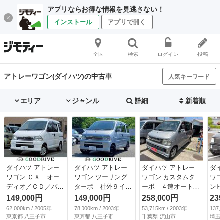
アプリならお得な情報を見逃さない！
インストール
アプリで開く
全国
検索
ログイン
投稿
アトレーワゴン(ダイハツ)の中古車
人気キーワード
エリア
ジャンル
詳細
新着順
ダイハツ アトレー
ダイハツ アトレー
ダイハツ アトレー
ダ
ワゴン ＣＸ オー
ワゴン ツーリング
ワゴン カスタムタ
ワ
ディオ／ＣＤ／バイ
ターボ 社外９イン
ーボ ４速オート
ン
ザー／プライバシー
チディスプレイオー
マ ターボ キーレ
キ
149,000円
149,000円
258,000円
23
ガラス／パワーウィ
ディオ／ワンオーナ
ス 純正アルミ
Ｖ
62,000km / 2005年
78,000km / 2003年
53,715km / 2003年
137
ンドウ （検10.5）
ー／ターボ／社外Ｈ
（検8.10）
整
東京都 八王子市
東京都 八王子市
千葉県 流山市
埼玉