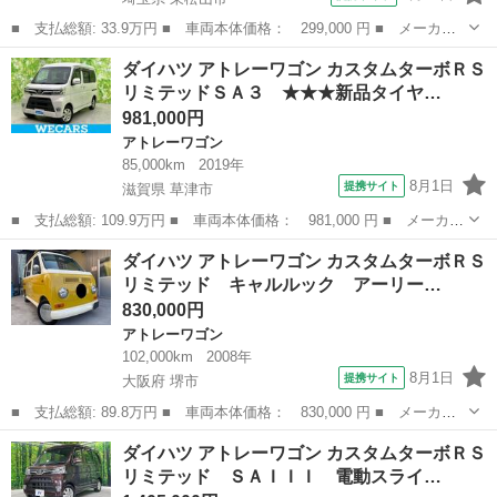
■ 支払総額: 33.9万円 ■ 車両本体価格： 299,000 円 ■ メーカー
名： ダイハツ ■ 車種名： アトレーワゴン ■ グレード名： カ
埼玉
東松山市
アトレーワゴン
ダイハツ アトレーワゴン カスタムターボＲＳ
スタムターボ 車検Ｒ９年４月１日ターボ エアコン パワーステア
リミテッドＳＡ３ ★★★新品タイヤ…
リング パワ...
981,000円
アトレーワゴン
85,000km
2019年
8月1日
提携サイト
滋賀県 草津市
■ 支払総額: 109.9万円 ■ 車両本体価格： 981,000 円 ■ メーカー
名： ダイハツ ■ 車種名： アトレーワゴン ■ グレード名： カ
滋賀
草津市
アトレーワゴン
ダイハツ アトレーワゴン カスタムターボＲＳ
スタムターボＲＳリミテッドＳＡ３ ★★★新品タイヤ／純正 ＳＤ
リミテッド キャルルック アーリー…
ナビ／スマ...
830,000円
アトレーワゴン
102,000km
2008年
8月1日
提携サイト
大阪府 堺市
■ 支払総額: 89.8万円 ■ 車両本体価格： 830,000 円 ■ メーカー
名： ダイハツ ■ 車種名： アトレーワゴン ■ グレード名： カ
大阪
堺市
アトレーワゴン
ダイハツ アトレーワゴン カスタムターボＲＳ
スタムターボＲＳリミテッド キャルルック アーリーバス レトロ
リミテッド ＳＡＩＩＩ 電動スライ…
バス フレン...