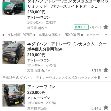
ダイハツ アトレーワゴン カスタムターボＲＳ
利です。 両側スライドドアで乗り降りも楽です。 年式距離問わず超高
リミテッド パワースライドドア シ…
騰...
250,000円
アトレーワゴン
146,641km
2012年
7月29日
提携サイト
埼玉県 越谷市
■ 支払総額: 29万円 ■ 車両本体価格： 250,000 円 ■ メーカー
名： ダイハツ ■ 車種名： アトレーワゴン ■ グレード名： カ
埼玉
越谷市
アトレーワゴン
🚗ダイハツ アトレーワゴンカスタム ター
スタムターボＲＳリミテッド パワースライドドア シートカバー
ボ🚘個人分割可能🚙
メモリーナビ Ｂ...
210,000円
アトレーワゴン
125,000km
その他
和歌山県 御坊市
8月4日
平成15年式 ダイハツ アトレーワゴンカスタム CD バックカメラ ETC
キーレス メッキミラー エアロ アルミホイール 車検2年付 走行距離
和歌山
御坊市
アトレーワゴン
アトレーワゴン
125000km 外観は小傷は有りますが普通な感じです。 内装もキレ...
220,000円
アトレーワゴン
195,000km
2007年
東京都 駒込駅
8月4日