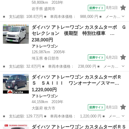
58,800km
2018年
8月1日
提携サイト
岩手県 盛岡市
■ 支払総額: 108.8万円 ■ 車両本体価格： 988,000 円 ■ メーカー
名： ダイハツ ■ 車種名： アトレーワゴン ■ グレード名： ス
岩手
盛岡市
アトレーワゴン
ダイハツ アトレーワゴン カスタムターボ Ｇ
ローパーＳＡＩＩＩ リヤシート付仕様 ４ＷＤ １オーナー 福祉
セレクション 後期型 特別仕様車 …
車両 スロ...
238,000円
アトレーワゴン
126,087km
2005年
6月2日
提携サイト
埼玉県 春日部市
■ 支払総額: 32.8万円 ■ 車両本体価格： 238,000 円 ■ メーカー
名： ダイハツ ■ 車種名： アトレーワゴン ■ グレード名： カ
埼玉
春日部市
アトレーワゴン
ダイハツ アトレーワゴン カスタムターボＲ
スタムターボ Ｇセレクション 後期型 特別仕様車 ターボ Ｔベ
Ｓ ＳＡＩＩＩ ワンオーナー／スマー…
ル交換済 新...
1,220,000円
アトレーワゴン
44,159km
2019年
8月1日
提携サイト
大阪府 枚方市
■ 支払総額: 129.7万円 ■ 車両本体価格： 1,220,000 円 ■ メーカ
ー名： ダイハツ ■ 車種名： アトレーワゴン ■ グレード名：
大阪
枚方市
アトレーワゴン
ダイハツ アトレーワゴン カスタムターボＲＳ
カスタムターボＲＳ ＳＡＩＩＩ ワンオーナー／スマートアシスト