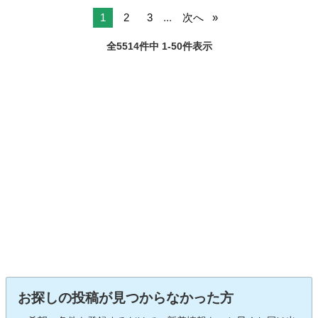
スタムターボＲＳ ＣＤデッキ タイヤ新品 キーレス 電動格納ミ
ラー ＨＩＤライ...
1
2
3
...
次へ
全5514件中 1-50件表示
お探しの投稿が見つからなかった方