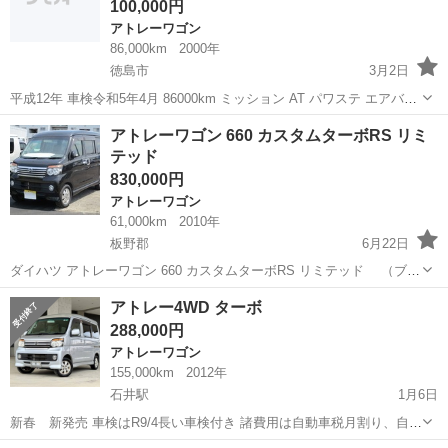
100,000円
アトレーワゴン
86,000km
2000年
徳島市
3月2日
平成12年 車検令和5年4月 86000km ミッション AT パワステ エアバッ
グ 3000キロ毎にオイル交換していますのでエンジン機関絶好調 オイ
徳島
徳島市
アトレーワゴン
令和5年
アトレーワゴン 660 カスタムターボRS リミ
ル オイルフィルター交換済み イグニッションプラグ全交換 タイミン
テッド
グベルト...
830,000円
アトレーワゴン
61,000km
2010年
板野郡
6月22日
ダイハツ アトレーワゴン 660 カスタムターボRS リミテッド （ブラ
ック） 本体価格 830,000円 支払総額 900,000円 年式(初度登録
徳島
板野郡
アトレーワゴン
リミテッド
アトレー4WD ターボ
年):2010(H22) 走行距離:6.1万km 修復歴:なし ...
288,000円
アトレーワゴン
155,000km
2012年
石井駅
1月6日
新春 新発売 車検はR9/4長い車検付き 諸費用は自動車税月割り、自賠
責月割り、重量税月割り、リサイクル費 年式平成24年式 走行距離約