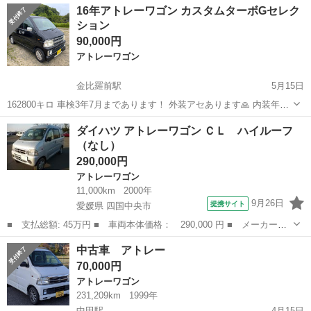
徳島
鳴門市
金比羅前駅
アトレーワゴン
16年アトレーワゴン カスタムターボGセレク
は修理してお渡し致します。 また引渡し後の不具合も 御相談くだされ
ション
カークラブティーズ
ば対応致しま...
90,000円
アトレーワゴン
金比羅前駅
5月15日
162800キロ 車検3年7月まであります！ 外装アセあります🙏 内装年式
なりです。 現車確認はお問い合わせ下さい🙇‍♀️
徳島
鳴門市
金比羅前駅
アトレーワゴン
カスタム
ダイハツ アトレーワゴン ＣＬ ハイルーフ
（なし）
290,000円
アトレーワゴン
11,000km
2000年
9月26日
提携サイト
愛媛県 四国中央市
■ 支払総額: 45万円 ■ 車両本体価格： 290,000 円 ■ メーカー
名： ダイハツ ■ 車種名： アトレーワゴン ■ グレード名： Ｃ
愛媛
四国中央市
アトレーワゴン
中古車 アトレー
Ｌ ハイルーフ ■ 排気量： 660cc ■ ドア枚数： 5D ■ ミッショ
70,000円
ン...
アトレーワゴン
231,209km
1999年
中田駅
4月15日