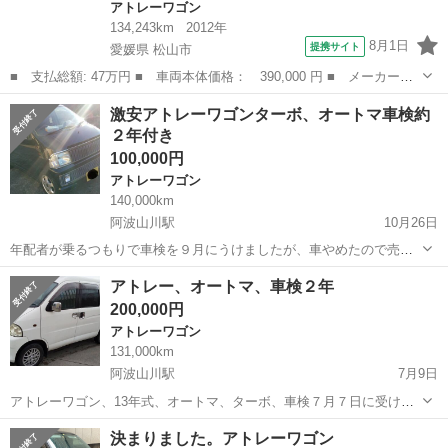
アトレーワゴン
134,243km
2012年
8月1日
提携サイト
愛媛県 松山市
■ 支払総額: 47万円 ■ 車両本体価格： 390,000 円 ■ メーカー
名： ダイハツ ■ 車種名： アトレーワゴン ■ グレード名： カ
愛媛
松山市
アトレーワゴン
激安アトレーワゴンターボ、オートマ車検約
スタムターボＲＳ ＣＤデッキ タイヤ新品 キーレス 電動格納ミ
２年付き
ラー ＨＩＤライ...
100,000円
アトレーワゴン
140,000km
阿波山川駅
10月26日
年配者が乗るつもりで車検を９月にうけましたが、車やめたので売り
ます。車検の時にイグニッションコイル、ウォーターポンプ変えまし
徳島
阿波市
阿波山川駅
アトレーワゴン
オートマ
アトレー、オートマ、車検２年
た。年式の割に目立つ傷、汚れはすくないです。小傷程度凹み等はな
200,000円
かったと思います。よく走ります。オート...
アトレーワゴン
131,000km
阿波山川駅
7月9日
アトレーワゴン、13年式、オートマ、ターボ、車検７月７日に受けま
した。オイル漏れ直してます。よく走り早いです。パワステ、HDDナ
徳島
阿波市
阿波山川駅
アトレーワゴン
アトレー
決まりました。アトレーワゴン
ビ付いてますオマケ程度に考えてください。バックモニター付いてま