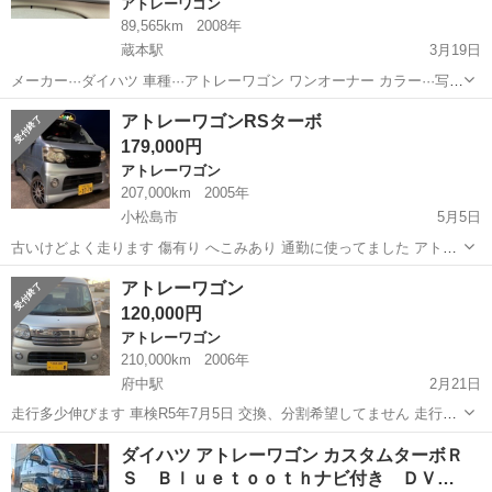
アトレーワゴン
89,565km
2008年
蔵本駅
3月19日
メーカー···ダイハツ 車種···アトレーワゴン ワンオーナー カラー···写真
のように色あせ有 走行距離···89,565（使ってますので変動します） ★
徳島
徳島市
蔵本駅
アトレーワゴン
走行距離
アトレーワゴンRSターボ
人気のアトレーワゴン★ターボ車入庫ました★ 車検9ヶ月程残って
179,000円
い...
アトレーワゴン
207,000km
2005年
小松島市
5月5日
古いけどよく走ります 傷有り へこみあり 通勤に使ってました アトレ
ーには オイル漏れは、あると思って下さい この車は、あまり無いし
徳島
小松島市
アトレーワゴン
エンジン
アトレーワゴン
地面にもオイルの跡はないです エアコン効きます この商品は、外した
120,000円
りする 所あります...
アトレーワゴン
210,000km
2006年
府中駅
2月21日
走行多少伸びます 車検R5年7月5日 交換、分割希望してません 走行の
割には、調子良いです！ ボディーは、凹みや傷あります 現車確認出来
徳島
徳島市
府中駅
アトレーワゴン
ダイハツ アトレーワゴン カスタムターボＲ
ます 仕事や釣りにどうですか？ ATターボ
Ｓ Ｂｌｕｅｔｏｏｔｈナビ付き ＤＶ…