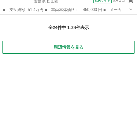
8月1日
提携サイト
愛媛県 松山市
■ 支払総額: 51.4万円 ■ 車両本体価格： 450,000 円 ■ メーカー
名： ダイハツ ■ 車種名： アトレーワゴン ■ グレード名： カ
愛媛
松山市
アトレーワゴン
スタムターボＲＳリミテッド 電動スライドドア ＨＩＤヘッドライ
全24件中 1-24件表示
ト アルミホ...
周辺情報を見る