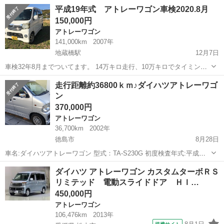
換 済 走行165800 社外ナビ エンジン快調 車検令和３年１月油漏れな
徳島
海部郡
日和佐駅
アトレーワゴン
エンジン
平成19年式 アトレーワゴン車検2020.8月
しエンジン好調 タ最終値下げ
150,000円
アトレーワゴン
141,000km
2007年
地蔵橋駅
12月7日
車検32年8月までついてます。 14万キロ走行、10万キロでタイミング
ベルト交換してます。 ETC付き。 傷あり。 タイヤ15インチ純正、ア
徳島
徳島市
地蔵橋駅
アトレーワゴン
15インチ
走行距離約36800ｋｍ♪ダイハツアトレーワゴ
ルミホイル。 タイヤ溝7.8ぶあり 引取に来られる方のみ。 名義変更出
ン
来る方歓迎。 ...
370,000円
アトレーワゴン
36,700km
2002年
徳島市
8月28日
車名:ダイハツアトレーワゴン 型式：TA-S230G 初度検査年式:平成１
４年９月 車検:平成３０年３月１０日まで 走行距離：８月２５日付け
徳島
徳島市
アトレーワゴン
ワゴン
ダイハツ アトレーワゴン カスタムターボＲＳ
で36634ｋｍ カーナビ・ETC付 マフラーが取れかけていたこ...
リミテッド 電動スライドドア ＨＩ…
450,000円
アトレーワゴン
106,476km
2013年