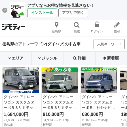
アプリならお得な情報を見逃さない！
インストール
アプリで開く
徳島県
検索
ログイン
投稿
徳島県のアトレーワゴン(ダイハツ)の中古車
人気キーワード
エリア
ジャンル
詳細
新着順
ダイハツ アトレー
ダイハツ アトレー
ダイハツ アトレー
ダ
ワゴン カスタムタ
ワゴン カスタムタ
ワゴン カスタムタ
ワ
ーボＲＳリミテッ
ーボＲＳリミテッ
ーボＲ 社外ナビ
ー
ド ＳＡＩＩＩ 社
ド ＳＡＩＩＩ 社
（ＢＴ／ＦＭ／ＡＭ
パ
1,684,000円
910,000円
680,000円
19
外ディスプレイナビ
外ナビ（ＴＶ／ＡＭ
／ＴＶ） ＥＴＣ
グ
97,000km / 2020年
51,309km / 2017年
20,873km / 2015年
199
ゲーション ２カメ
／ＦＭ／ＣＤ） 片
電格ミラー パワウ
ウ
徳島市
板野郡
板野郡
香川