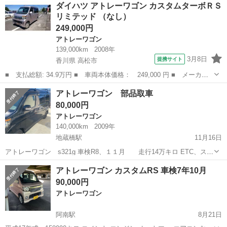
徳島
名西郡
石井駅
アトレーワゴン
アトレー
ダイハツ アトレーワゴン カスタムターボＲＳ
16万キロですが、絶好調 写真が良く撮れております、傷及び汚れ等は
リミテッド （なし）
有ります 屋根はクリア...
249,000円
アトレーワゴン
139,000km
2008年
3月8日
提携サイト
香川県 高松市
■ 支払総額: 34.9万円 ■ 車両本体価格： 249,000 円 ■ メーカー
名： ダイハツ ■ 車種名： アトレーワゴン ■ グレード名： カ
香川
高松市
アトレーワゴン
アトレーワゴン 部品取車
スタムターボＲＳリミテッド ■ 排気量： 660cc ■ ドア枚数：
80,000円
5D...
アトレーワゴン
140,000km
2009年
地蔵橋駅
11月16日
アトレーワゴン s321g 車検R8、１１月 走行14万キロ ETC、スラ
イドドア エンジン載せ替えが必要です。その他悪い箇所素人なので分
徳島
徳島市
地蔵橋駅
アトレーワゴン
エンジン
アトレーワゴン カスタムRS 車検7年10月
かりません。現状はシリンダーが１つ動いていませんのでギリギリ動
90,000円
く程度です。内装、外...
アトレーワゴン
阿南駅
8月21日