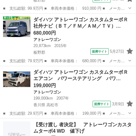
板野郡
■ 支払総額: 99.9万円 ■ 車両本体価格： 910,000 円 ■ メーカー
名： ダイハツ ■ 車種名： アトレーワゴン ■ グレード名： カ
徳島
板野郡
アトレーワゴン
ダイハツ アトレーワゴン カスタムターボＲ
スタムターボＲＳリミテッド ＳＡＩＩＩ 社外ナビ（ＴＶ／ＡＭ／
社外ナビ（ＢＴ／ＦＭ／ＡＭ／ＴＶ）…
ＦＭ／ＣＤ）...
680,000円
アトレーワゴン
20,873km
2015年
5月27日
提携サイト
板野郡
■ 支払総額: 79.9万円 ■ 車両本体価格： 680,000 円 ■ メーカー
名： ダイハツ ■ 車種名： アトレーワゴン ■ グレード名： カ
徳島
板野郡
アトレーワゴン
ダイハツ アトレーワゴン カスタムターボＲ
スタムターボＲ 社外ナビ（ＢＴ／ＦＭ／ＡＭ／ＴＶ） ＥＴＣ 電
エアコン パワーステアリング パワ…
格ミラー パ...
199,000円
アトレーワゴン
199,000km
2007年
3月9日
提携サイト
香川県 高松市
■ 支払総額: 29.9万円 ■ 車両本体価格： 199,000 円 ■ メーカー
名： ダイハツ ■ 車種名： アトレーワゴン ■ グレード名： カ
香川
高松市
アトレーワゴン
【受け渡し 者決定】 アトレーワゴンカスタ
スタムターボＲ エアコン パワーステアリング パワーウィンド
ムターボ4 WD 値下げ
ウ キーレスエ...