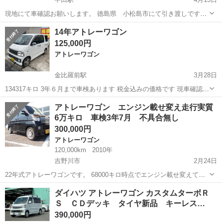
現地にて車確認お願いします。 徳島県 小松島市にて引き渡しです。
質問がありましまたので下記情報追記します。 タイミングベルトは、
徳島
小松島市
中田駅
アトレーワゴン
アトレー
14年アトレーワゴン
2回しており、2回目は、20万キロになった時です。 安くなってる理由
125,000円
は、23万キロ走っている...
アトレーワゴン
金比羅前駅
3月28日
134317キロ 3年６月まで車検あります 税金込みの価格です 現車確認は
要予約です🙇‍♀️
徳島
鳴門市
金比羅前駅
アトレーワゴン
税金
アトレーワゴン エンジン載せ変え走行実質
6万キロ 車検3年7月 不具合無し
300,000円
アトレーワゴン
120,000km
2010年
吉野川市
2月24日
22年式アトレーワゴンです。 68000キロ時点でエンジン載せ変えてま
す。 記録簿あります。 内装外装年式相応です。 大きな凹み傷ありま
徳島
吉野川市
アトレーワゴン
エンジン
ダイハツ アトレーワゴン カスタムターボＲ
せん。 小傷は多いです。 スポイラーは色褪せあります。 普段乗りし
Ｓ ＣＤデッキ タイヤ新品 キーレス…
てるので走行増えます。...
390,000円