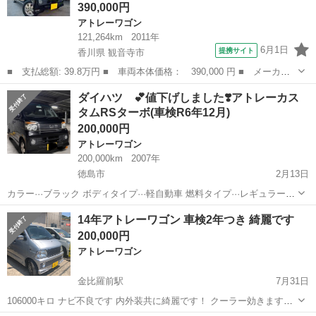
390,000円
アトレーワゴン
121,264km
2011年
6月1日
提携サイト
香川県 観音寺市
■ 支払総額: 39.8万円 ■ 車両本体価格： 390,000 円 ■ メーカー
名： ダイハツ ■ 車種名： アトレーワゴン ■ グレード名： カ
香川
観音寺市
アトレーワゴン
ダイハツ 💕値下げしました❣️アトレーカス
スタムターボＲＳ Ｂｌｕｅｔｏｏｔｈナビ付き ＤＶＤ再生 両側
タムRSターボ(車検R6年12月)
スライドドア...
200,000円
アトレーワゴン
200,000km
2007年
徳島市
2月13日
カラー···ブラック ボディタイプ···軽自動車 燃料タイプ···レギュラー車
年式···平成19年式 走行距離···20万㌔ 型式 S321G 装備品 ナビ リアス
徳島
徳島市
アトレーワゴン
預かり金
14年アトレーワゴン 車検2年つき 綺麗です
ポイラー HID...
200,000円
アトレーワゴン
金比羅前駅
7月31日
106000キロ ナビ不良です 内外装共に綺麗です！ クーラー効きます！
走行に問題はありません☺️ 基本的なはノークレームですが 不具合など