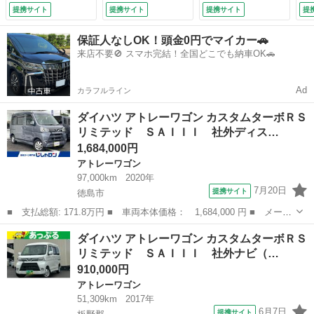
ラドライブレコーダ
側パワスラ オート
ィンドー オートラ
リ
提携サイト
提携サイト
提携サイト
提
ー ＥＴＣ 左側パ
ハイビーム フォ
イト エアコン マ
エ
ワースライドドア
グ バイザー アイ
ット バイザ （車
（
保証人なしOK！頭金0円でマイカー🚗
アイドリングストッ
ドリングストップ
検整備付）
来店不要🚫 スマホ完結！全国どこでも納車OK🚗
プ オートマチック
横滑り防止 衝突軽
ハイビーム スペア
減 キーレスキー
キー 本体取扱説明
オートエアコン シ
Ad
カラフルライン
書 保証書 （車検
ガソケ ドラレコ
整備付）
マット （検8.11）
ダイハツ アトレーワゴン カスタムターボＲＳ
リミテッド ＳＡＩＩＩ 社外ディス…
1,684,000円
アトレーワゴン
97,000km
2020年
7月20日
提携サイト
徳島市
■ 支払総額: 171.8万円 ■ 車両本体価格： 1,684,000 円 ■ メーカ
ー名： ダイハツ ■ 車種名： アトレーワゴン ■ グレード名：
徳島
徳島市
アトレーワゴン
ダイハツ アトレーワゴン カスタムターボＲＳ
カスタムターボＲＳリミテッド ＳＡＩＩＩ 社外ディスプレイナビ
リミテッド ＳＡＩＩＩ 社外ナビ（…
ゲーショ...
910,000円
アトレーワゴン
51,309km
2017年
6月7日
提携サイト