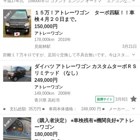
平成17年式 158000キロ コメント エンジン オートマ エアコンなど
機関系は問題はありません。ただし、外観は凹み傷多数あります！天
徳島
阿南市
阿南駅
アトレーワゴン
車両
１５万！アトレーワゴン ターボ四駆！！車
井もハゲあります！ https://youtu.be/hBeNWxlaOcI?f...
検４月２０日まで。
150,000円
アトレーワゴン
178,000km
2010年
見能林駅
3月21日
距離１７万キロですが、足回り交換して不具合無いです。今はスタッ
ドレスを履かせてます。話の早い方、常識的な値引き交渉の方優先
徳島
阿南市
見能林駅
アトレーワゴン
スタッドレス
ダイハツ アトレーワゴン カスタムターボＲＳ
で。今週中に売れなかったら抹消して置いておきます！四駆ですが燃
リミテッド （なし）
費は、街乗りで１０キロです。今週売れなけ...
249,000円
アトレーワゴン
149,000km
2008年
3月8日
提携サイト
香川県 高松市
■ 支払総額: 35万円 ■ 車両本体価格： 249,000 円 ■ メーカー
名： ダイハツ ■ 車種名： アトレーワゴン ■ グレード名： カ
香川
高松市
アトレーワゴン
（購入者決定） ⭐︎車検残有⭐︎機関良好⭐︎アトレ
スタムターボＲＳリミテッド ■ 排気量： 660cc ■ ドア枚数：
ーワゴン
5D ■...
180,000円