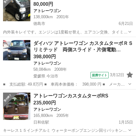
80,000円
す。タイヤ目もあります。13000...
アトレーワゴン
138,000km
2001年
徳島市
6月21日
内外装キレイです。エンジンは1度載せ替え、エアコン交換、タイミン
グベルト交換済 。2駆のターボです。
徳島
徳島市
アトレーワゴン
エンジン
ダイハツ アトレーワゴン カスタムターボＲＳ
リミテッド 両側スライド・片側電動…
398,000円
アトレーワゴン
58,084km
2008年
3月12日
提携サイト
愛媛県 今治市
■ 支払総額: 49.8万円 ■ 車両本体価格： 398,000 円 ■ メーカー
名： ダイハツ ■ 車種名： アトレーワゴン ■ グレード名： カ
愛媛
今治市
アトレーワゴン
アトレーワゴンカスタムターボRS
スタムターボＲＳリミテッド 両側スライド・片側電動 ＨＩＤ キ
235,000円
ーレスエント...
アトレーワゴン
165,800km
2005年
日和佐駅
1月15日
キーレス１５インチアルミ ウォーターポンプエンジン回りパッキン交