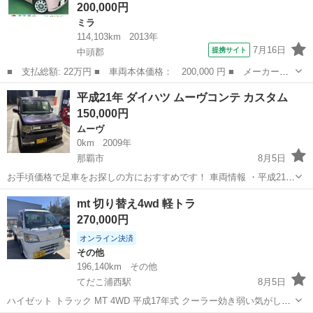
200,000円
ミラ
114,103km
2013年
7月16日
提携サイト
中頭郡
■ 支払総額: 22万円 ■ 車両本体価格： 200,000 円 ■ メーカー
名： ダイハツ ■ 車種名： ミラココア ■ グレード名： ココア
沖縄
中頭郡
ミラ
平成21年 ダイハツ ムーヴコンテ カスタム
Ｘ 車検Ｒ９年５／２０ ｅｃｏＩＤＬＥ アイドリングストップ
150,000円
スマートキー タ...
ムーヴ
0km
2009年
那覇市
8月5日
お手頃価格で足車をお探しの方におすすめです！ 車両情報 ・平成21年
式 ・走行距離：約12.1万km（使用中のため多少増えます） ・車検：
沖縄
那覇市
ムーヴ
mt 切り替え4wd 軽トラ
令和8年8月21日まで ・スマートキー ・社外ナビ ・momoステアリン
270,000円
グ ・電動...
オンライン決済
その他
196,140km
その他
てだこ浦西駅
8月5日
ハイゼット トラック MT 4WD 平成17年式 クーラー効き弱い気がしま