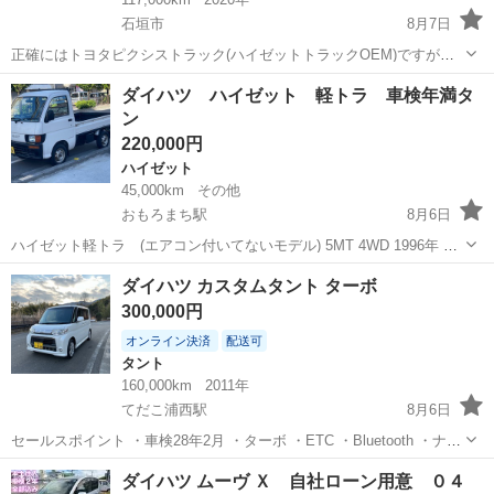
石垣市
8月7日
正確にはトヨタピクシストラック(ハイゼットトラックOEM)ですが、
ハイゼットトラックと全く同じ仕様です。4速ATです。 家庭用100Vコ
沖縄
石垣市
ハイゼット
ダイハツ ハイゼット 軽トラ 車検年満タ
ンセントに挿せば、エンジンを掛けなくても冷凍機が使用できるた
ン
め、キャンプ、移動販売、冷凍...
220,000円
ハイゼット
45,000km
その他
おもろまち駅
8月6日
ハイゼット軽トラ (エアコン付いてないモデル) 5MT 4WD 1996年 傷
汚れ錆あります。 年式は1996年走行4万5千キロでかなり調子いいで
沖縄
那覇市
おもろまち駅
ハイゼット
ダイハツ カスタムタント ターボ
す。 ヘッドライト 新品です。 現車確認場所は安里になります。
300,000円
現...
オンライン決済
配送可
タント
160,000km
2011年
てだこ浦西駅
8月6日
セールスポイント ・車検28年2月 ・ターボ ・ETC ・Bluetooth ・ナビ
・本州から持ってきました ・サビなし
沖縄
うるま市
てだこ浦西駅
タント
ターボ
ダイハツ ムーヴ Ｘ 自社ローン用意 ０４