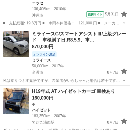
エッセ
136,406km
2010年
5月31日
提携サイト
沖縄市
■ 支払総額: 19.8万円 ■ 車両本体価格： 121,000 円 ■ メーカー
名： ダイハツ ■ 車種名： エッセ ■ グレード名： Ｄ キーレ
沖縄
沖縄市
エッセ
ミライースG/スマートアシストⅢ/上級グレー
ス 純正オーディオ １３インチホイル パワーウィンドウ ■ 排気
ド 車検満了日.R8.5.9、車…
量： 66...
870,000円
オンライン決済
ミライース
50,000km
2017年
名護市
8月7日
私は乗りつぶす覚悟ですが、希望者がいらしゃった場合は若干ですが
値下げ交渉に応じます。 車検2ヵ年込み、名義変更込み価格です。 車
沖縄
名護市
ミライース
ハイビーム
H19年式 AT ハイゼットカーゴ 車検あり
購入金額、全てのメンテ金額少しの儲けも上乗せしないで、掛かった
160,000円
金額を表示しています。 ...
ハイゼット
183,350km
2007年
てだこ浦西駅
8月7日