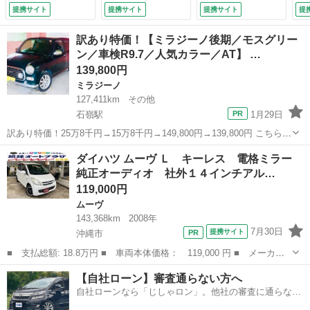
9.6）
提携サイト
提携サイト
提携サイト
提
訳あり特価！【ミラジーノ後期／モスグリー
ン／車検R9.7／人気カラー／AT】 …
139,800円
ミラジーノ
127,411km
その他
石嶺駅
1月29日
訳あり特価！25万8千円→15万8千円→149,800円→139,800円 こちら掲
載中に両サイドの鍵穴にイタズラされてしまい ボンドで塞がれている
沖縄
中頭郡
石嶺駅
ミラジーノ
車両
ダイハツ ムーヴ Ｌ キーレス 電格ミラー
状態になりますm(_ _)m またクーラーも故障してしまいましたので
純正オーディオ 社外１４インチアル…
大...
119,000円
ムーヴ
143,368km
2008年
7月30日
提携サイト
沖縄市
■ 支払総額: 18.8万円 ■ 車両本体価格： 119,000 円 ■ メーカー
名： ダイハツ ■ 車種名： ムーヴ ■ グレード名： Ｌ キーレ
沖縄
沖縄市
ムーヴ
車両
【自社ローン】審査通らない方へ
ス 電格ミラー 純正オーディオ 社外１４インチアルミ ■ 排気
自社ローンなら「じしゃロン」。他社の審査に通らなか
量： 660...
った方も