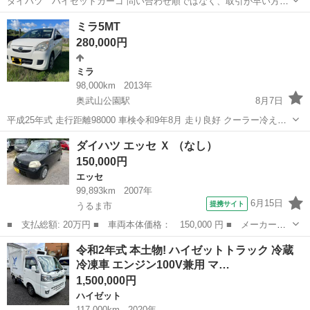
ダイハツ ハイゼットカーゴ 問い合わせ順ではなく、取引が早い方が
優先となります。 年式：平成19年3月 型式：LE-S320V 車検：令和9年
沖縄
沖縄市
てだこ浦西駅
ハイゼット
ミラ5MT
4月15日 走行距離：183,350km 修復歴：わからない 2WD、オートマ...
ハイゼットカーゴ
280,000円
ミラ
98,000km
2013年
奥武山公園駅
8月7日
平成25年式 走行距離98000 車検令和9年8月 走り良好 クーラー冷えま
す😊 2年前に県外から沖縄に持って来て 整備もディーラーに全てお願
沖縄
島尻郡
奥武山公園駅
ミラ
ダイハツ エッセ Ｘ （なし）
いしてます！ 全体的に状態良く クーラーも冷えますので マニュアル
150,000円
お探しの方...
エッセ
99,893km
2007年
6月15日
提携サイト
うるま市
■ 支払総額: 20万円 ■ 車両本体価格： 150,000 円 ■ メーカー
名： ダイハツ ■ 車種名： エッセ ■ グレード名： Ｘ ■ 排気
沖縄
うるま市
エッセ
令和2年式 本土物! ハイゼットトラック 冷蔵
量： 660cc ■ ドア枚数： 5D ■ ミッション： AT3速 ■ 店舗...
冷凍車 エンジン100V兼用 マ…
1,500,000円
ハイゼット
117,000km
2020年