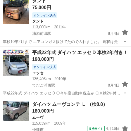
タント
75,000円
オンライン決済
タント
113,000km
2011年
浦添前田駅
8月4日
車検10年2月まで エアコンガス抜けてたので入れました。 現状は走行
中は一応冷えてますが止まるとぬるいです。 コンプレッサー音も大き
沖縄
中頭郡
浦添前田駅
タント
平成22年式 ダイハツ エッセ D 車検2年付き！
いのでエアコンはダメと考えて下さい。 内装外装それなり。 サビ、キ
198,000円
ズもありますので見て決め...
オンライン決済
エッセ
136,406km
2010年
てだこ浦西駅
8月4日
平成22年式 ダイハツ エッセ D 〇今年度自動車税込み 〇車検2年付き
〇走行13万㎞台 〇修復歴有り 〇キーレス 〇純正オーディオ 〇パワー
沖縄
沖縄市
てだこ浦西駅
エッセ
ダイハツ ムーヴコンテ Ｌ （検8.8）
ウィンドウ 詳細などお気軽にお問い合わせください！ 各...
180,000円
ムーヴ
115,839km
2009年
4月16日
提携サイト
沖縄市