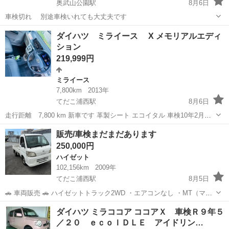
奥武山公園駅
8月6日
車検切れ 別途車検いれても大丈夫です
沖縄
島尻郡
奥武山公園駅
ミライース
ダイハツ ミライース X メモリアルエディ
ション
219,999円
ミライース
7,800km
2013年
てだこ浦西駅
8月6日
走行距離 7,800 km 新車です 革製シート エコイタル 車検10年2月ま
で エアコン. 良好な労働条件 Bluetooth音楽 禁煙車なし ペットなし
沖縄
宜野湾市
てだこ浦西駅
ミライース
販売/車検まだまだあります
250,000円
ハイゼット
102,156km
2009年
てだこ浦西駅
8月5日
🚗 車両販売 🚗 ハイゼットトラック2WD ・エアコンなし ・MT（マニ
ュアル車） 車検 2028年1月31 購入前に試乗していただき、車両状
沖縄
中頭郡
てだこ浦西駅
ハイゼット
ダイハツ ミラココア ココアＸ 車検Ｒ９年５
態をご確認ください。 現在も仕事で使用しているため、走...
／２０ ｅｃｏＩＤＬＥ アイドリン…