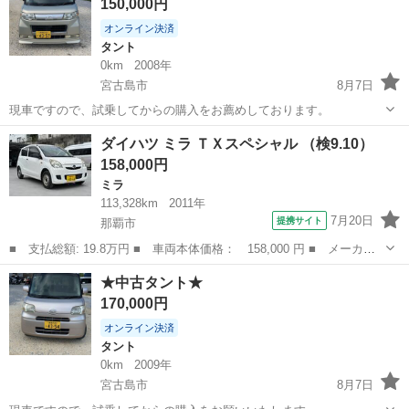
150,000円
オンライン決済
タント
0km
2008年
宮古島市
8月7日
現車ですので、試乗してからの購入をお薦めしております。
沖縄
宮古島市
タント
ダイハツ ミラ ＴＸスペシャル （検9.10）
158,000円
ミラ
113,328km
2011年
7月20日
提携サイト
那覇市
■ 支払総額: 19.8万円 ■ 車両本体価格： 158,000 円 ■ メーカー
名： ダイハツ ■ 車種名： ミラ ■ グレード名： ＴＸスペシャ
沖縄
那覇市
ミラ
★中古タント★
ル ■ 排気量： 660cc ■ ドア枚数： 3D ■ ミッション： AT...
170,000円
オンライン決済
タント
0km
2009年
宮古島市
8月7日