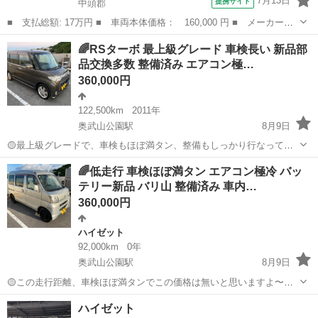
7月13日
提携サイト
中頭郡
■ 支払総額: 17万円 ■ 車両本体価格： 160,000 円 ■ メーカー
名： ダイハツ ■ 車種名： タント ■ グレード名： Ｘスペシャ
沖縄
中頭郡
タント
🌈RSターボ 最上級グレード 車検長い 新品部
ル ■ 排気量： 660cc ■ ドア枚数： 5D ■ ミッション： AT ■...
品交換多数 整備済み エアコン極…
360,000円
122,500km
2011年
奥武山公園駅
8月9日
🟡最上級グレードで、車検もほぼ満タン、整備もしっかり行なってい
ますのでお買得ですよ〜 【お問合せについて】 ・掲載している限り取
沖縄
豊見城市
奥武山公園駅
ダイハツ
🌈低走行 車検ほぼ満タン エアコン極冷 バッ
引可能ですので、取引可能ですか？の質問は不要です ・初回問合せ時
テリー新品 バリ山 整備済み 車内…
に、現車確認希望日時をご連絡頂...
360,000円
ハイゼット
92,000km
0年
奥武山公園駅
8月9日
🟡この走行距離、車検ほぼ満タンでこの価格は無いと思いますよ〜お
問合せはお早目に！ハイゼットカーゴ特有の隠れサビによる雨漏れも
沖縄
豊見城市
奥武山公園駅
ハイゼット
ハイゼット
全て補修済みで安心です！現車確認して決めてください(^^) 【お問合