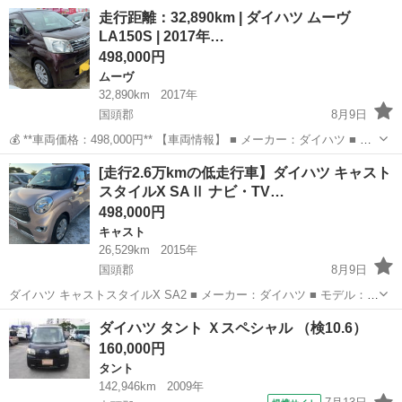
え冷え タイヤ🛞バリ有り スペアキー1 燃費 ⭕️ 外装 綺麗 室内
沖縄
国頭郡
てだこ浦西駅
ミライース
走行距離：32,890km | ダイハツ ムーヴ
綺麗 ラジオ CD 禁煙車 タバコ臭い🈚️ 恩納村名嘉真...
LA150S | 2017年…
498,000円
ムーヴ
32,890km
2017年
国頭郡
8月9日
💰 **車両価格：498,000円** 【車両情報】 ■ メーカー：ダイハツ ■ 車
種：ムーヴ LA150S ■ エンジン排気量：660cc ■ ドア数：5ドア ■ ト
沖縄
国頭郡
ムーヴ
[走行2.6万kmの低走行車】ダイハツ キャスト
ランスミッション：オートマチック ■ ...
スタイルX SAⅡ ナビ・TV…
498,000円
キャスト
26,529km
2015年
国頭郡
8月9日
ダイハツ キャストスタイルX SA2 ■ メーカー：ダイハツ ■ モデル：キ
ャストスタイルX SA2 ■ 型番：DBA LA250S ■ エンジン排気量：
沖縄
国頭郡
キャスト
エンジン
ダイハツ タント Ｘスペシャル （検10.6）
660cc ■ ドア数：5 ■ トランスミッション：オ...
160,000円
タント
142,946km
2009年