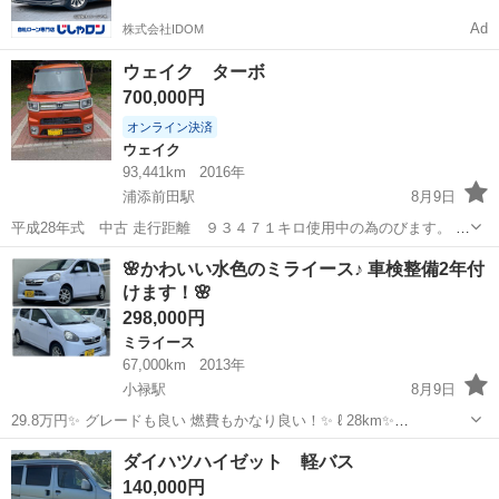
Ad
株式会社IDOM
ウェイク ターボ
700,000円
オンライン決済
ウェイク
93,441km
2016年
浦添前田駅
8月9日
平成28年式 中古 走行距離 ９３４７１キロ使用中の為のびます。 車
検令和９年１２月 両側パワースライドドア 多少カスタムしていますの
沖縄
浦添市
浦添前田駅
ウェイク
🌸かわいい水色のミライース♪ 車検整備2年付
で現車確認にて説明します。 ホイールはダイハツ純正に変わります。
けます！🌸
(写真４) 現在、銀行...
298,000円
ミライース
67,000km
2013年
小禄駅
8月9日
29.8万円✨ グレードも良い 燃費もかなり良い！✨ ℓ 28km✨
X”memorialedition” 純正アルミ キーレスエントリー アイドリングス
沖縄
豊見城市
小禄駅
ミライース
ダイハツハイゼット 軽バス
トップ 電動格納ミラー 盗難防止 ABS かわいい水色カラーのミ...
140,000円