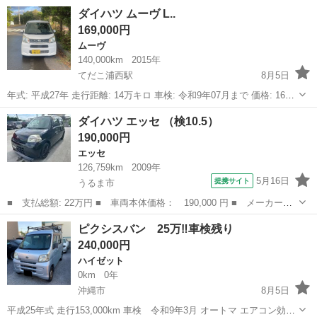
す。 不具合等わかりません。 素人ですので質問返答できません、現車
沖縄
国頭郡
てだこ浦西駅
その他
ダイハツ ムーヴ L..
確認時にしっかり見て判断して下さい。 購入の際は全額頂いてから名
169,000円
義変更後に車体をお...
ムーヴ
140,000km
2015年
てだこ浦西駅
8月5日
年式: 平成27年 走行距離: 14万キロ 車検: 令和9年07月まで 価格: 16万
9千円 車両場所: 沖縄県中頭郡北中城村 ——----
沖縄
沖縄市
てだこ浦西駅
ムーヴ
車両
ダイハツ エッセ （検10.5）
190,000円
エッセ
126,759km
2009年
5月16日
提携サイト
うるま市
■ 支払総額: 22万円 ■ 車両本体価格： 190,000 円 ■ メーカー
名： ダイハツ ■ 車種名： エッセ ■ グレード名： ■ 排気
沖縄
うるま市
エッセ
ピクシスバン 25万‼️車検残り
量： 660cc ■ ドア枚数： 5D ■ ミッション： AT3速 ■ 店舗P...
240,000円
ハイゼット
0km
0年
沖縄市
8月5日
平成25年式 走行153,000km 車検 令和9年3月 オートマ エアコン効き