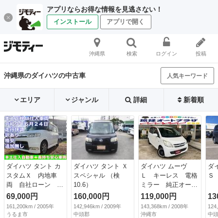
アプリならお得な情報を見逃さない！
インストール
アプリで開く
沖縄県
検索
ログイン
投稿
沖縄県のダイハツの中古車
人気キーワード
エリア
ジャンル
詳細
新着順
ダイハツ タント カ
ダイハツ タント Ｘ
ダイハツ ムーヴ
ダ
スタムＸ 内地車
スペシャル （検
Ｌ キーレス 電格
Ｓ 
両 自社ローン ク
10.6）
ミラー 純正オーデ
レジット対応 車
ィオ 社外１４イン
69,000円
160,000円
119,000円
13
検 令和９年６月２
チアルミ （車検整
161,200km / 2005年
142,946km / 2009年
143,368km / 2008年
124
４日 車検 （検
備付）
うるま市
中頭郡
沖縄市
中