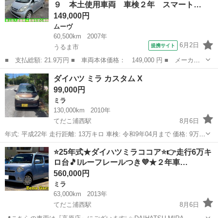
９ 本土使用車両 車検２年 スマート…
149,000円
ムーヴ
60,500km
2007年
6月2日
提携サイト
うるま市
■ 支払総額: 21.9万円 ■ 車両本体価格： 149,000 円 ■ メーカー
名： ダイハツ ■ 車種名： ムーヴ ■ グレード名： Ｘ 自社ロ
沖縄
うるま市
ムーヴ
ダイハツ ミラ カスタム X
ーン用意 ０４９ 本土使用車両 車検２年 スマートキー タイミ
99,000円
ングチェーン...
ミラ
130,000km
2010年
てだこ浦西駅
8月6日
年式: 平成22年 走行距離: 13万キロ 車検: 令和9年04月まで 価格: 9万9
千円 車両場所: 沖縄県中頭郡北中城村
沖縄
沖縄市
てだこ浦西駅
ミラ
車両
⭐25年式★ダイハツミラココア⭐👉走行6万キ
ロ台🎵❕ルーフレールつき💜★２年車…
560,000円
ミラ
63,000km
2013年
てだこ浦西駅
8月6日