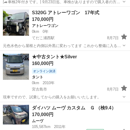
[🚙車検2年付きです。] 9月23日迄、車検がありますので購入者の方が
決まり次第、購入者の方と相談で車検取得をしたいと思います。 購入
沖縄
宜野湾市
てだこ浦西駅
ネイキッド
車両
S320G アトレーワゴン 17年式
者の方がご自身で、車検の取得を希望でしたら値段調整させていただ
170,000円
きます。 2003年式...
アトレーワゴン
0km
0年
てだこ浦西駅
8月7日
元色水色から屋根と内側以外黒に変わってます これから整備に入る予
定です エンジンEFターボ 17年式 20万キロ 車検費用も込みです 前
沖縄
中頭郡
てだこ浦西駅
アトレーワゴン
★中古タント★Silver
オーナー様がタバコ吸われてた車両です 現場号お探しの方よろしくお
160,000円
願いします🙇 値...
オンライン決済
タント
0km
2010年
宮古島市
8月7日
現車ですので、試乗してからの購入をお願いいたします。
沖縄
宮古島市
タント
ダイハツ ムーヴ カスタム Ｇ （検9.4）
170,000円
ムーヴ
105,587km
2011年