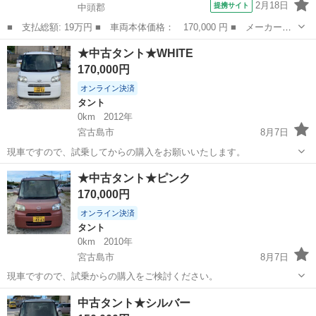
2月18日
提携サイト
中頭郡
■ 支払総額: 19万円 ■ 車両本体価格： 170,000 円 ■ メーカー
名： ダイハツ ■ 車種名： ムーヴ ■ グレード名： カスタム
沖縄
中頭郡
ムーヴ
★中古タント★WHITE
Ｇ ■ 排気量： 660cc ■ ドア枚数： 5D ■ ミッション： CVT ...
170,000円
オンライン決済
タント
0km
2012年
宮古島市
8月7日
現車ですので、試乗してからの購入をお願いいたします。
沖縄
宮古島市
タント
★中古タント★ピンク
170,000円
オンライン決済
タント
0km
2010年
宮古島市
8月7日
現車ですので、試乗からの購入をご検討ください。
沖縄
宮古島市
タント
中古タント★シルバー