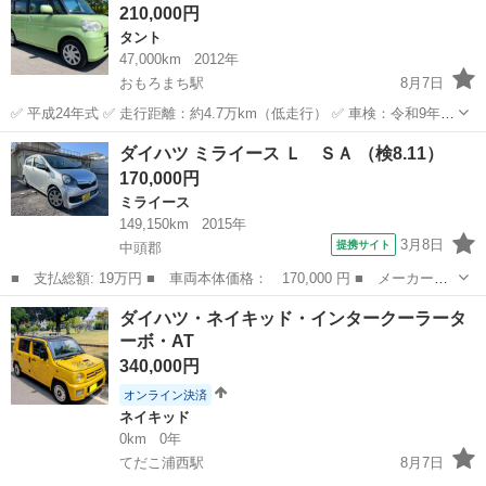
210,000円
タント
47,000km
2012年
おもろまち駅
8月7日
✅ 平成24年式 ✅ 走行距離：約4.7万km（低走行） ✅ 車検：令和9年4
月まで ✅ エアコン良好！走る・曲がる・止まる問題なし！ ✅ 室内も
沖縄
那覇市
おもろまち駅
タント
DAIHATSU
ダイハツ ミライース Ｌ ＳＡ （検8.11）
広々で、お買い物や通勤・送迎にピッタリ♪ 外装・内装ともに年式相
170,000円
応ですが、全...
ミライース
149,150km
2015年
3月8日
提携サイト
中頭郡
■ 支払総額: 19万円 ■ 車両本体価格： 170,000 円 ■ メーカー
名： ダイハツ ■ 車種名： ミライース ■ グレード名： Ｌ Ｓ
沖縄
中頭郡
ミライース
ダイハツ・ネイキッド・インタークーラータ
Ａ ■ 排気量： 660cc ■ ドア枚数： 5D ■ ミッション： CVT ...
ーボ・AT
340,000円
オンライン決済
ネイキッド
0km
0年
てだこ浦西駅
8月7日