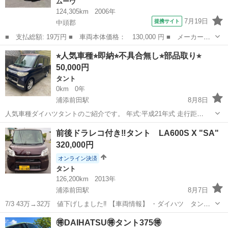
ムーヴ
124,305km
2006年
7月19日
提携サイト
中頭郡
■ 支払総額: 19万円 ■ 車両本体価格： 130,000 円 ■ メーカー
名： ダイハツ ■ 車種名： ムーヴ ■ グレード名： ＶＳ ■ 排
沖縄
中頭郡
ムーヴ
⭐︎人気車種⭐︎即納⭐︎不具合無し⭐︎部品取り⭐︎
気量： 660cc ■ ドア枚数： 5D ■ ミッション： コラムAT ■ ...
50,000円
タント
0km
0年
浦添前田駅
8月8日
人気車種ダイハツタントのご紹介です。 年式:平成21年式 走行距
離:11.7万km 車検:なし（5万でお入れすることも可能です） ⭐︎機能⭐︎ ・
沖縄
浦添市
浦添前田駅
タント
部品取り
前後ドラレコ付き‼️タント LA600S X "SA"
ターボ車 ・片側パワースライドドア ・タイミングチェーン式 ・HID
320,000円
ヘ...
オンライン決済
タント
126,200km
2013年
浦添前田駅
8月7日
7/3 43万→32万 値下げしました‼️ 【車両情報】 ・ダイハツ タン
ト LA600S X "SA" ・型式：LA600S • 年式 2013年 12月登録車
沖縄
中頭郡
浦添前田駅
タント
🉐DAIHATSU🉐タント375🉐
・走行距離： 126200km（多少変動有） ・カラー：...