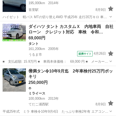
195,000km
2014年
首里駅
8月9日
ハイゼット 軽バス MTの切り替え4WD 平成25年 走行20万キロ 車検
令和9年９月 クラッチ板交換も車検時にしてるので まだまだ使えると
沖縄
島尻郡
首里駅
ダイハツ
ダイハツハイゼット
ダイハツ タント カスタムＸ 内地車両 自社
思います
ローン クレジット対応 車検 令和…
69,000円
タント
161,200km
2005年
4月26日
提携サイト
うるま市
■ 支払総額: 15.9万円 ■ 車両本体価格： 69,000 円 ■ メーカー
名： ダイハツ ■ 車種名： タント ■ グレード名： カスタム
沖縄
うるま市
タント
🉐満タン令10年9月迄 2年車検付25万円ポッ
Ｘ 内地車両 自社ローン クレジット対応 車検 令和９年６月２
キリ
４日 車検 ■...
250,000円
ミライース
100,000km
2013年
てだこ浦西駅
8月9日
平成25年式 ミラ 車検令10年9月4日 たっぷり車検2年有 エアコン冷