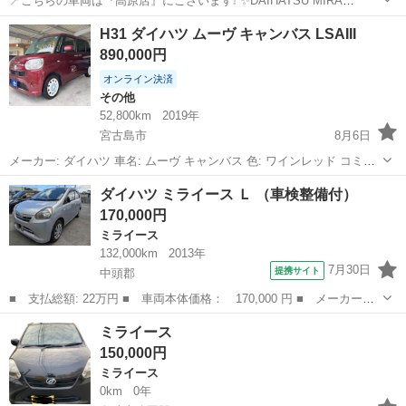
📍こちらの車両は『高原店』にございます❕ ✨DAIHATSU MIRA
COCOA✨ココアプラスXスペシャルコーデ✨ 👉大人気モデル🎵パステ
沖縄
沖縄市
てだこ浦西駅
ミラ
ルーフレール
H31 ダイハツ ムーヴ キャンバス LSAIII
ルブルーがとっても可愛い低走行車です💙❕ 年式 ２０１３年式 走
890,000円
行 63...
オンライン決済
その他
52,800km
2019年
宮古島市
8月6日
メーカー: ダイハツ 車名: ムーヴ キャンバス 色: ワインレッド コミコ
ミ価格: 89万円 年式: H27年式 走行: 5.2万キロ 車検: ２年付 保証: ３ヶ
沖縄
宮古島市
その他
AUX
ダイハツ ミライース Ｌ （車検整備付）
月 装備仕...
170,000円
ミライース
132,000km
2013年
7月30日
提携サイト
中頭郡
■ 支払総額: 22万円 ■ 車両本体価格： 170,000 円 ■ メーカー
名： ダイハツ ■ 車種名： ミライース ■ グレード名： Ｌ ■
沖縄
中頭郡
ミライース
ミライース
排気量： 660cc ■ ドア枚数： 5D ■ ミッション： CVT ■ 店...
150,000円
ミライース
0km
0年