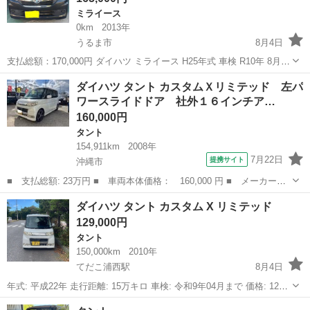
ミライース
0km
2013年
うるま市
8月4日
支払総額：170,000円 ダイハツ ミライース H25年式 車検 R10年 8月ま
で☆ 走行距離 約 12万km 台 ※ メーターの計器板が取り換えられてい
沖縄
うるま市
ミライース
走行距離
ダイハツ タント カスタムＸリミテッド 左パ
る為、実走行と走行距離が異なります。 ◎リモコンキー ◎電動...
ワースライドドア 社外１６インチア…
160,000円
タント
154,911km
2008年
7月22日
提携サイト
沖縄市
■ 支払総額: 23万円 ■ 車両本体価格： 160,000 円 ■ メーカー
名： ダイハツ ■ 車種名： タント ■ グレード名： カスタムＸ
沖縄
沖縄市
タント
ダイハツ タント カスタム X リミテッド
リミテッド 左パワースライドドア 社外１６インチアルミ オート
129,000円
エアコン ■ 排...
タント
150,000km
2010年
てだこ浦西駅
8月4日
年式: 平成22年 走行距離: 15万キロ 車検: 令和9年04月まで 価格: 12万
9千円 車両場所: 沖縄県中頭郡北中城村
沖縄
沖縄市
てだこ浦西駅
タント
車両