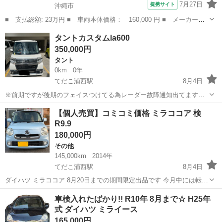
7月27日
提携サイト
沖縄市
■ 支払総額: 23万円 ■ 車両本体価格： 160,000 円 ■ メーカー
名： ダイハツ ■ 車種名： ムーヴコンテ ■ グレード名： Ｘ
沖縄
沖縄市
ムーヴ
タントカスタムla600
スマートキー キーフリースタート 社外１５インチ Ｂｌｕｅｔｏ
350,000円
ｏｔｈ ＬＥＤヘ...
タント
0km
0年
てだこ浦西駅
8月4日
※前期ですが後期のフェイスつけてる為レーダー故障通知出てます。
運転には支障ありません。 車検R.8.9 走行147000 子供の送り迎えで使
沖縄
うるま市
てだこ浦西駅
タント
【個人売買】コミコミ価格 ミラココア 検
ってる為多少伸びます。 ノンターボ、左側パワースライド 先月オイル
R9.9
交換済み、タイ...
180,000円
その他
145,000km
2014年
てだこ浦西駅
8月4日
ダイハツ ミラココア 8月20日までの期間限定出品です 今月中には転居
の為、欲しい方が見つからない際は内地に運びます 内地から持ってき
沖縄
宜野湾市
てだこ浦西駅
その他
車検入れたばかり!! R10年 8月まで☆ H25年
た車両になりますので、年式の割にサビはかなり少ないと思います 禁
式 ダイハツ ミライース
煙車で使用しておりました...
165,000円