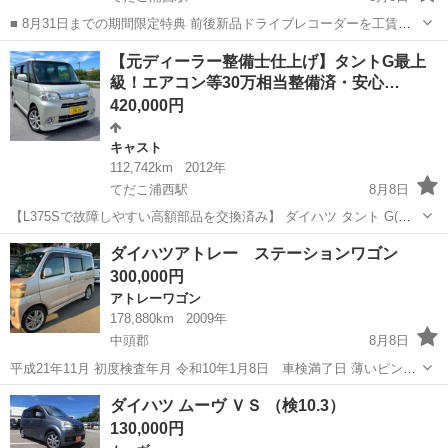
■ 8月31日までの期間限定特典 前後新品ドライブレコーダーを工賃込
みで無料取付（3万円相当） 万が一のトラブルの証拠にも、日々の運
沖縄
中頭郡
てだこ浦西駅
キャスト
走行距離
⁠【元ディーラー整備士仕上げ】タントG最上
転記録にも役立ちます。 現役自動車整備士が責任を持って点検・整備
級！エアコン等30万相当整備済・安心…
した、安心の「キャスト ...
420,000円
キャスト
112,742km
2012年
てだこ浦西駅
8月8日
【L375Sで故障しやすい高額部品を交換済み】 ダイハツ タント G(最
上級グレード) 平成24年式 エアコン・オルタネーター・ウォーターポ
沖縄
中頭郡
てだこ浦西駅
キャスト
ダイハツアトレー ステーションワゴン
ンプ・シフトブッシュ交換・スマートキー追加登録など、一般的に整
300,000円
備工場で修理すると約3...
アトレーワゴン
178,880km
2009年
中頭郡
8月8日
平成21年11月 初度検査年月 令和10年1月8日 車検満了日 薄いピンク
色 毎日 活用してましたが、、 エアコン ガス漏れ ある為 暑いの
沖縄
中頭郡
アトレーワゴン
ダイハツ ムーヴ ＶＳ （検10.3）
で、、 車検満了まで もったいなくて 自分で修理して乗り続ける方
130,000円
現車確認 読谷...