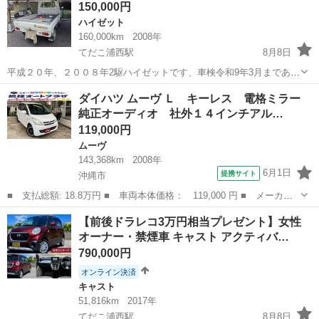
150,000円
せについて】 ・掲載している限...
ハイゼット
160,000km
2008年
てだこ浦西駅
8月8日
平成２０年、２００８年2駆ハイゼットです、車検令和9年3月まであり
ます。名護市からの出品です、よろしくお願いいたします。
沖縄
名護市
てだこ浦西駅
ハイゼット
ダイハツ ムーヴ Ｌ キーレス 電格ミラー
純正オーディオ 社外１４インチアル…
119,000円
ムーヴ
143,368km
2008年
6月1日
提携サイト
沖縄市
■ 支払総額: 18.8万円 ■ 車両本体価格： 119,000 円 ■ メーカー
名： ダイハツ ■ 車種名： ムーヴ ■ グレード名： Ｌ キーレ
沖縄
沖縄市
ムーヴ
【前後ドラレコ3万円相当プレゼント】女性
ス 電格ミラー 純正オーディオ 社外１４インチアルミ ■ 排気
オーナー・禁煙車 キャスト アクティバ…
量： 660...
790,000円
オンライン決済
キャスト
51,816km
2017年
てだこ浦西駅
8月8日