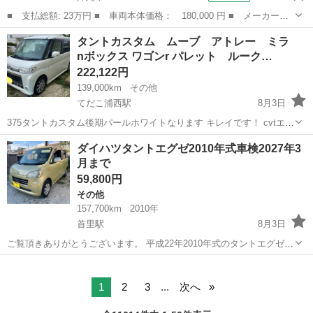
■ 支払総額: 23万円 ■ 車両本体価格： 180,000 円 ■ メーカー
名： ダイハツ ■ 車種名： ムーヴコンテ ■ グレード名： Ｌ
沖縄
沖縄市
ムーヴ
タントカスタム ムーブ アトレー ミラ
■ 排気量： 660cc ■ ドア枚数： 5D ■ ミッション： コラムAT
nボックス ワゴンr パレット ルーク…
...
222,122円
139,000km
その他
てだこ浦西駅
8月3日
375タントカスタム後期パールホワイトなります キレイです！ cvtエン
ジン パワースライド付き！ サビ少ないです。元々内地車両なってます
沖縄
沖縄市
てだこ浦西駅
ダイハツ
ワゴンr
ダイハツタントエグゼ2010年式車検2027年3
TVナビ付き！ 14いんちアルミホイル 大きいバス、軽バス交代...
月まで
59,800円
その他
157,700km
2010年
首里駅
8月3日
ご覧頂きありがとうございます。 平成22年2010年式のタントエグゼX
スペシャルです。 ⚪︎走行距離は約157700kmです。 いろいろ直して
沖縄
那覇市
首里駅
その他
きたのでエンジンは調子良いです。 が、エアコンが効きません。 ⚪︎
車検は...
1
2
3
...
次へ