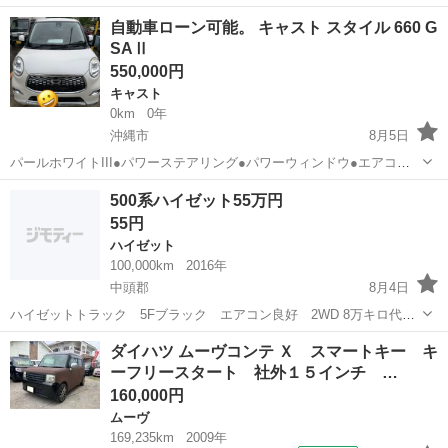
ます 現車確認お願いします
沖縄
沖縄市
ハイゼット
自動車ローン可能。 キャスト スタイル 660 G
SAⅡ
550,000円
キャスト
0km
0年
沖縄市
8月5日
パールホワイトIII●パワーステアリング●パワーウィンドウ●エアコン●
キーレス●ABS●運転席エアバッグ●助手席エアバッグ●サイドエアバッ
沖縄
沖縄市
キャスト
自動車ローン
500系ハイゼット55万円
グ●CD●バックカメラ●フルエアロ●フォグランプ●LED ライト●プライ
55円
バシーガラス ...
ハイゼット
100,000km
2016年
中頭郡
8月4日
ハイゼットトラック 5Fブラック エアコン良好 2WD 8万キロ代で
メーター故障の為 新品メーターに交換 写真は後日投稿します 現金一
沖縄
中頭郡
ハイゼット
メーター
ダイハツ ムーヴコンテ Ｘ スマートキー キ
括 3N 早い者勝ち 55万円です 55円ですか？とか常識の無い人はごめ
ーフリースタート 社外１５インチ …
んなさい
160,000円
ムーヴ
169,235km
2009年