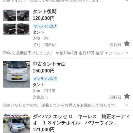
現車ですので、試乗してからの購入をお願いいたします。
沖縄
宮古島市
タント
タント後期
120,000円
オンライン決済
タント
0km
0年
てだこ浦西駅
8月7日
23年式 後期値下げしました。 車検10年2月 走行19万 後期 エアコン
OKですが、停まってる時は冷えが悪くなります。 ノンターボ リア３
沖縄
国頭郡
てだこ浦西駅
タント
後期
中古タント★白
面フィルム施工 排ガスチェックランプ点灯（走行問題無し） ボンネッ
150,000円
ト、屋...
オンライン決済
タント
0km
2011年
宮古島市
8月7日
現車となりますので、試乗してからの購入をお薦めしております。
沖縄
宮古島市
タント
ダイハツ エッセ Ｄ キーレス 純正オーディ
オ １３インチホイル パワーウィン…
121,000円