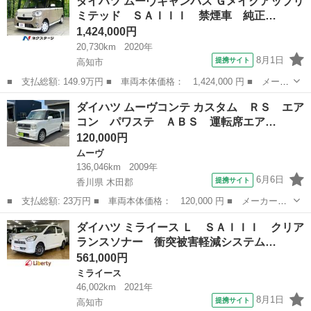
ダイハツ ムーヴキャンバス Ｇメイクアップリ
リミテッド ＳＡＩＩＩ ＥＴＣ 全周囲カメラ ナビ クリアラン
ミテッド ＳＡＩＩＩ 禁煙車 純正…
スソナー 衝...
1,424,000円
20,730km
2020年
8月1日
提携サイト
高知市
■ 支払総額: 149.9万円 ■ 車両本体価格： 1,424,000 円 ■ メーカ
ー名： ダイハツ ■ 車種名： ムーヴキャンバス ■ グレード
高知
高知市
ダイハツ
ダイハツ ムーヴコンテ カスタム ＲＳ エア
名： Ｇメイクアップリミテッド ＳＡＩＩＩ 禁煙車 純正ナビ
コン パワステ ＡＢＳ 運転席エア…
全周囲カメラ...
120,000円
ムーヴ
136,046km
2009年
6月6日
提携サイト
香川県 木田郡
■ 支払総額: 23万円 ■ 車両本体価格： 120,000 円 ■ メーカー
名： ダイハツ ■ 車種名： ムーヴコンテ ■ グレード名： カス
香川
木田郡
ムーヴ
ダイハツ ミライース Ｌ ＳＡＩＩＩ クリア
タム ＲＳ エアコン パワステ ＡＢＳ 運転席エアバッグ 助手
ランスソナー 衝突被害軽減システム…
席エアバッグ 盗...
561,000円
ミライース
46,002km
2021年
8月1日
提携サイト
高知市