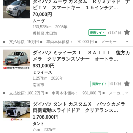
ダイハツ ムーヴ カスタム Ｒリミテッド ナ
ＳＡＩＩＩ クリアランスソナー ＬＥＤヘッドライト オートライ
ビＴＶ スマートキー １５インチア…
ト オー...
70,000円
ムーヴ
130,528km
2008年
7月24日
提携サイト
香川県 木田郡
■ 支払総額: 15万円 ■ 車両本体価格： 70,000 円 ■ メーカー
名： ダイハツ ■ 車種名： ムーヴ ■ グレード名： カスタム
香川
木田郡
ムーヴ
ダイハツ ミライース Ｌ ＳＡＩＩＩ 後方カ
Ｒリミテッド ナビＴＶ スマートキー １５インチアルミホイー
メラ クリアランスソナー オートラ…
ル パワステ パワー...
931,000円
ミライース
1,257km
2026年
8月2日
提携サイト
南国市
■ 支払総額: 100.2万円 ■ 車両本体価格： 931,000 円 ■ メーカー
名： ダイハツ ■ 車種名： ミライース ■ グレード名： Ｌ Ｓ
高知
南国市
ミライース
ダイハツ タント カスタムＸ バックカメラ
ＡＩＩＩ 後方カメラ クリアランスソナー オートライト オート
両側電動スライドドア クリアランス…
ハイビーム...
1,708,000円
タント
7km
2025年