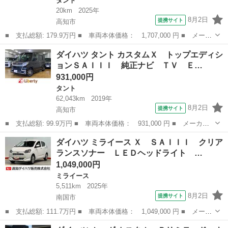
タント
20km
2025年
8月2日
提携サイト
高知市
■ 支払総額: 179.9万円 ■ 車両本体価格： 1,707,000 円 ■ メーカ
ー名： ダイハツ ■ 車種名： タント ■ グレード名： カスタム
高知
高知市
タント
ダイハツ タント カスタムＸ トップエディシ
ＲＳ 両側電動スライドドア クリアランスソナー レーンアシス
ョンＳＡＩＩＩ 純正ナビ ＴＶ Ｅ…
ト 衝突被...
931,000円
タント
62,043km
2019年
8月2日
提携サイト
高知市
■ 支払総額: 99.9万円 ■ 車両本体価格： 931,000 円 ■ メーカー
名： ダイハツ ■ 車種名： タント ■ グレード名： カスタム
高知
高知市
タント
ダイハツ ミライース Ｘ ＳＡＩＩＩ クリア
Ｘ トップエディションＳＡＩＩＩ 純正ナビ ＴＶ ＥＴＣ 全周
ランスソナー ＬＥＤヘッドライト …
囲カメラ 両側...
1,049,000円
ミライース
5,511km
2025年
8月2日
提携サイト
南国市
■ 支払総額: 111.7万円 ■ 車両本体価格： 1,049,000 円 ■ メーカ
ー名： ダイハツ ■ 車種名： ミライース ■ グレード名： Ｘ
高知
南国市
ミライース