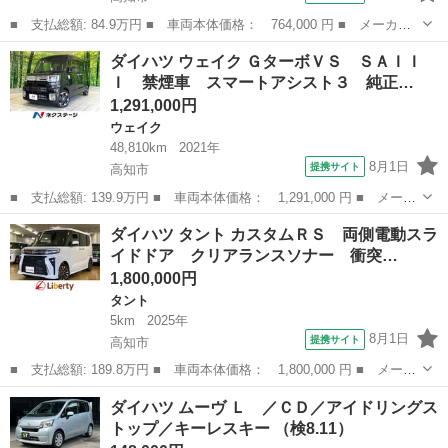
■ 支払総額: 84.9万円 ■ 車両本体価格： 764,000 円 ■ メーカー
名： ダイハツ ■ 車種名： タント ■ グレード名： カスタム
高知
高知市
タント
ダイハツ ウェイク ＧターボＶＳ ＳＡＩＩ
Ｘ トップエディションＳＡＩＩＩ 禁煙車 純正ナビ バックカメ
Ｉ 禁煙車 スマートアシスト３ 純正…
ラ パワースラ...
1,291,000円
ウェイク
48,810km
2021年
8月1日
提携サイト
高知市
■ 支払総額: 139.9万円 ■ 車両本体価格： 1,291,000 円 ■ メーカ
ー名： ダイハツ ■ 車種名： ウェイク ■ グレード名： Ｇター
高知
高知市
ウェイク
ダイハツ タント カスタムＲＳ 両側電動スラ
ボＶＳ ＳＡＩＩＩ 禁煙車 スマートアシスト３ 純正ナビ 全方
イドドア クリアランスソナー 衝突…
位カメラ...
1,800,000円
タント
5km
2025年
8月1日
提携サイト
高知市
■ 支払総額: 189.8万円 ■ 車両本体価格： 1,800,000 円 ■ メーカ
ー名： ダイハツ ■ 車種名： タント ■ グレード名： カスタム
高知
高知市
タント
ダイハツ ムーヴ Ｌ ／ＣＤ／アイドリングス
ＲＳ 両側電動スライドドア クリアランスソナー 衝突被害軽減シ
トップ／キーレスキー （検8.11）
ステム ...