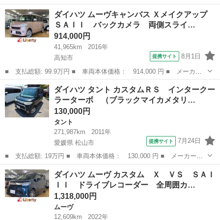
ー名： ダイハツ ■ 車種名： ウェイク ■ グレード名： Ｌリミ
高知
高知市
ウェイク
ダイハツ ムーヴキャンバス Ｘメイクアップ
テッドＳＡＩＩＩ ＥＴＣ 全周囲カメラ 両側電動スライドドア
ＳＡＩＩ バックカメラ 両側スライ…
ナビ Ｔ...
914,000円
41,965km
2016年
8月1日
提携サイト
高知市
■ 支払総額: 99.9万円 ■ 車両本体価格： 914,000 円 ■ メーカー
名： ダイハツ ■ 車種名： ムーヴキャンバス ■ グレード名：
高知
高知市
ダイハツ
ダイハツ タント カスタムＲＳ インタークー
Ｘメイクアップ ＳＡＩＩ バックカメラ 両側スライドドア ナ
ラーターボ （ブラックマイカメタリ…
ビ 衝突被害軽...
130,000円
タント
271,987km
2011年
7月24日
提携サイト
愛媛県 松山市
■ 支払総額: 19万円 ■ 車両本体価格： 130,000 円 ■ メーカー
名： ダイハツ ■ 車種名： タント ■ グレード名： カスタムＲ
愛媛
松山市
タント
ダイハツ ムーヴ カスタム Ｘ ＶＳ ＳＡＩ
Ｓ インタークーラーターボ （ブラックマイカメタリック） ■ 排
ＩＩ ドライブレコーダー 全周囲カ…
気量： 660...
1,318,000円
ムーヴ
12,609km
2022年