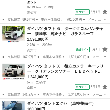
タント
82,190km
2019年
8月1日
提携サイト
高知市
■ 支払総額: 89.9万円 ■ 車両本体価格： 791,000 円 ■ メーカー
名： ダイハツ ■ 車種名： タント ■ グレード名： Ｘ ＶＳ
高知
高知市
タント
ダイハツ タフト Ｇ ダーククロムベンチャ
ＳＡＩＩＩ 禁煙車 純正ナビ 全周囲カメラ 両側電動スライドド
ー 禁煙車 純正ナビ ガラスルーフ …
ア スマート...
1,591,000円
2,750km
2025年
8月1日
提携サイト
高知市
■ 支払総額: 167.9万円 ■ 車両本体価格： 1,591,000 円 ■ メーカ
ー名： ダイハツ ■ 車種名： タフト ■ グレード名： Ｇ ダー
高知
高知市
ダイハツ
ダイハツ タフト Ｘ 後方カメラ キーフリ
ククロムベンチャー 禁煙車 純正ナビ ガラスルーフ バックカメ
ー クリアランスソナー ＬＥＤヘッド…
ラ スマ...
1,341,000円
5km
2025年
8月1日
提携サイト
南国市
■ 支払総額: 141.2万円 ■ 車両本体価格： 1,341,000 円 ■ メーカ
ー名： ダイハツ ■ 車種名： タフト ■ グレード名： Ｘ 後方
高知
南国市
ダイハツ
ダイハツ タントエグゼ （車検整備付）
カメラ キーフリー クリアランスソナー ＬＥＤヘッドライト オ
160,000円
ートライ...