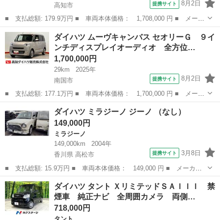
8月2日
提携サイト
高知市
■ 支払総額: 179.9万円 ■ 車両本体価格： 1,708,000 円 ■ メーカ
ー名： ダイハツ ■ 車種名： タント ■ グレード名： カスタム
高知
高知市
タント
ダイハツ ムーヴキャンバス セオリーＧ ９イ
Ｘ バックカメラ 両側電動スライドドア クリアランスソナー オ
ンチディスプレイオーディオ 全方位…
ートクル...
1,700,000円
29km
2025年
8月2日
提携サイト
南国市
■ 支払総額: 177.1万円 ■ 車両本体価格： 1,700,000 円 ■ メーカ
ー名： ダイハツ ■ 車種名： ムーヴキャンバス ■ グレード
高知
南国市
ダイハツ
ダイハツ ミラジーノ ジーノ （なし）
名： セオリーＧ ９インチディスプレイオーディオ 全方位カメ
149,000円
ラ ＵＳＢ入力...
ミラジーノ
149,000km
2004年
3月8日
提携サイト
香川県 高松市
■ 支払総額: 15.9万円 ■ 車両本体価格： 149,000 円 ■ メーカー
名： ダイハツ ■ 車種名： ミラジーノ ■ グレード名： ジーノ
香川
高松市
ミラジーノ
ダイハツ タント ＸリミテッドＳＡＩＩＩ 禁
■ 排気量： 660cc ■ ドア枚数： 5D ■ ミッション： AT4...
煙車 純正ナビ 全周囲カメラ 両側…
718,000円
タント