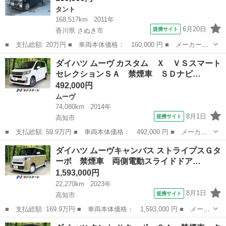
タント
168,517km
2011年
6月20日
提携サイト
香川県 さぬき市
■ 支払総額: 20万円 ■ 車両本体価格： 160,000 円 ■ メーカー
名： ダイハツ ■ 車種名： タントエグゼ ■ グレード名： ■
香川
さぬき市
タント
ダイハツ ムーヴ カスタム Ｘ ＶＳスマート
排気量： 660cc ■ ドア枚数： 5D ■ ミッション： コラムAT ■...
セレクションＳＡ 禁煙車 ＳＤナビ…
492,000円
ムーヴ
74,080km
2014年
8月1日
提携サイト
高知市
■ 支払総額: 59.9万円 ■ 車両本体価格： 492,000 円 ■ メーカー
名： ダイハツ ■ 車種名： ムーヴ ■ グレード名： カスタム
高知
高知市
ムーヴ
ダイハツ ムーヴキャンバス ストライプスＧタ
Ｘ ＶＳスマートセレクションＳＡ 禁煙車 ＳＤナビ バックカメ
ーボ 禁煙車 両側電動スライドドア…
ラ スマート...
1,593,000円
22,270km
2023年
8月1日
提携サイト
高知市
■ 支払総額: 169.9万円 ■ 車両本体価格： 1,593,000 円 ■ メーカ
ー名： ダイハツ ■ 車種名： ムーヴキャンバス ■ グレード
高知
高知市
ダイハツ