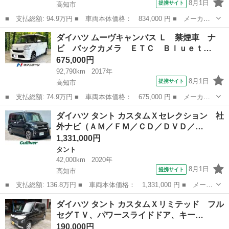
8月1日
提携サイト
高知市
■ 支払総額: 94.9万円 ■ 車両本体価格： 834,000 円 ■ メーカー
名： ダイハツ ■ 車種名： ミライース ■ グレード名： Ｌ 新
高知
高知市
ミライース
ダイハツ ムーヴキャンバス Ｌ 禁煙車 ナ
品タイヤ／保証書／横滑り防止装置／アイドリングストップ／禁煙車
ビ バックカメラ ＥＴＣ Ｂｌｕｅｔ…
／パワーウイ...
675,000円
92,790km
2017年
8月1日
提携サイト
高知市
■ 支払総額: 74.9万円 ■ 車両本体価格： 675,000 円 ■ メーカー
名： ダイハツ ■ 車種名： ムーヴキャンバス ■ グレード名：
高知
高知市
ダイハツ
ダイハツ タント カスタムＸセレクション 社
Ｌ 禁煙車 ナビ バックカメラ ＥＴＣ Ｂｌｕｅｔｏｏｔｈ ド
外ナビ（ＡＭ／ＦＭ／ＣＤ／ＤＶＤ／…
ライブレコー...
1,331,000円
タント
42,000km
2020年
8月1日
提携サイト
高知市
■ 支払総額: 136.8万円 ■ 車両本体価格： 1,331,000 円 ■ メーカ
ー名： ダイハツ ■ 車種名： タント ■ グレード名： カスタム
高知
高知市
タント
ダイハツ タント カスタムＸリミテッド フル
Ｘセレクション 社外ナビ（ＡＭ／ＦＭ／ＣＤ／ＤＶＤ／ＢＴ／フル
セグＴＶ、パワースライドドア、キー…
セグ） ...
190,000円