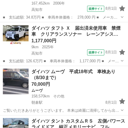
167,452km
2006年
8月1日
提携サイト
高知市
■ 支払総額: 34.8万円 ■ 車両本体価格： 278,000 円 ■ メーカー
名： ダイハツ ■ 車種名： タント ■ グレード名： カスタム
高知
高知市
タント
ベンチシート
ダイハツ タフト Ｘ 届出済未使用車 禁煙
Ｘ アウトレット ＥＴＣ ＨＩＤ キーレスエントリー 電動格納
車 クリアランスソナー レーンアシス…
ミラー ベンチ...
1,177,000円
9km
2025年
8月1日
提携サイト
高知市
■ 支払総額: 126.6万円 ■ 車両本体価格： 1,177,000 円 ■ メーカ
ー名： ダイハツ ■ 車種名： タフト ■ グレード名： Ｘ 届出
高知
高知市
ダイハツ
ダイハツ ムーヴ 平成18年式 車検あり
済未使用車 禁煙車 クリアランスソナー レーンアシスト 衝突被
（8/30まで）
害軽減シ...
70,000円
ムーヴ
158,570km
その他
朝倉駅
8月1日
ご覧いただきありがとうございます。 本来は綺麗に清掃してから出品
したかったのですが、なかなか時間が取れないため現状での出品とな
高知
高知市
朝倉駅
ムーヴ
ダイハツ タント カスタムＲＳ 左側パワース
ります。 その分、出品予定価格より少しお安くしております。 仕事が
ライドドア 純正メモリーナビ フル…
忙しいため、話が早く決...