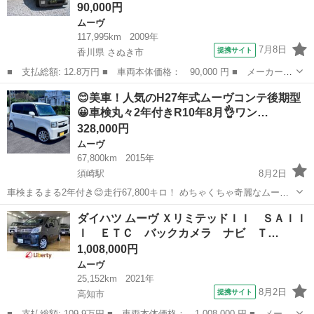
90,000円
ムーヴ
117,995km
2009年
7月8日
提携サイト
香川県 さぬき市
■ 支払総額: 12.8万円 ■ 車両本体価格： 90,000 円 ■ メーカー
名： ダイハツ ■ 車種名： ムーヴ ■ グレード名： カスタム
香川
さぬき市
ムーヴ
😊美車！人気のH27年式ムーヴコンテ後期型
Ｓ タナベダウンサス・１６インチアルミホイール キーレスエント
😀車検丸々2年付きR10年8月👌ワン…
リー ＨＩＤ ...
328,000円
ムーヴ
67,800km
2015年
須崎駅
8月2日
車検まるまる2年付き😊走行67,800キロ！ めちゃくちゃ奇麗なムーヴ
コンテの出品です😀 この内容でこの価格！ 他にない特別出品です👍
高知
須崎市
須崎駅
ムーヴ
車両
ダイハツ ムーヴ ＸリミテッドＩＩ ＳＡＩＩ
お値段以上～♪の車なので是非見に来てね😊 元車屋が独自の仕入で提
Ｉ ＥＴＣ バックカメラ ナビ Ｔ…
供するお値...
1,008,000円
ムーヴ
25,152km
2021年
8月2日
提携サイト
高知市
■ 支払総額: 109.9万円 ■ 車両本体価格： 1,008,000 円 ■ メーカ