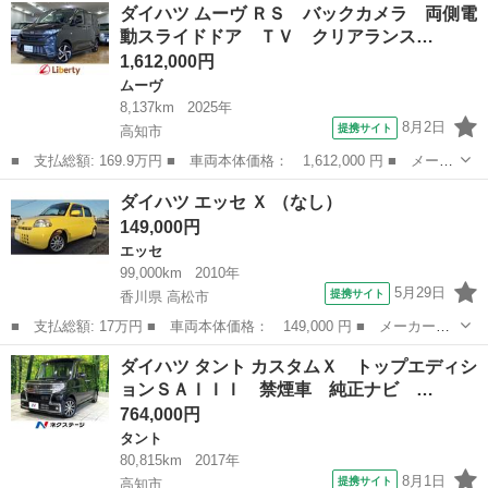
高知
南国市
ダイハツ
ダイハツ ムーヴ ＲＳ バックカメラ 両側電
カメラ キーフリー シートヒーター クリアランスソナー ＬＥＤ
動スライドドア ＴＶ クリアランス…
ヘッドラ...
1,612,000円
ムーヴ
8,137km
2025年
8月2日
提携サイト
高知市
■ 支払総額: 169.9万円 ■ 車両本体価格： 1,612,000 円 ■ メーカ
ー名： ダイハツ ■ 車種名： ムーヴ ■ グレード名： ＲＳ バ
高知
高知市
ムーヴ
ダイハツ エッセ Ｘ （なし）
ックカメラ 両側電動スライドドア ＴＶ クリアランスソナー オ
149,000円
ートクル...
エッセ
99,000km
2010年
5月29日
提携サイト
香川県 高松市
■ 支払総額: 17万円 ■ 車両本体価格： 149,000 円 ■ メーカー
名： ダイハツ ■ 車種名： エッセ ■ グレード名： Ｘ ■ 排気
香川
高松市
エッセ
ダイハツ タント カスタムＸ トップエディシ
量： 660cc ■ ドア枚数： 5D ■ ミッション： AT4速 ■ 店舗...
ョンＳＡＩＩＩ 禁煙車 純正ナビ …
764,000円
タント
80,815km
2017年
8月1日
提携サイト
高知市