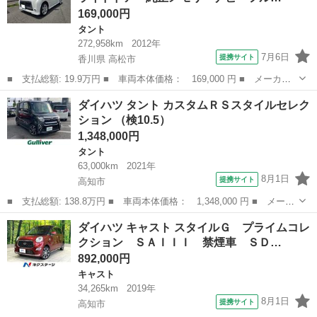
169,000円
タント
272,958km
2012年
7月6日
提携サイト
香川県 高松市
■ 支払総額: 19.9万円 ■ 車両本体価格： 169,000 円 ■ メーカー
名： ダイハツ ■ 車種名： タント ■ グレード名： カスタムＲ
香川
高松市
タント
ダイハツ タント カスタムＲＳスタイルセレク
Ｓ 左側パワースライドドア 純正メモリーナビ フルセグＴＶ Ｂ
ション （検10.5）
ｌｕｅｔｏｏ...
1,348,000円
タント
63,000km
2021年
8月1日
提携サイト
高知市
■ 支払総額: 138.8万円 ■ 車両本体価格： 1,348,000 円 ■ メーカ
ー名： ダイハツ ■ 車種名： タント ■ グレード名： カスタム
高知
高知市
タント
ダイハツ キャスト スタイルＧ プライムコレ
ＲＳスタイルセレクション ■ 排気量： 660cc ■ ドア枚数： 5...
クション ＳＡＩＩＩ 禁煙車 ＳＤ…
892,000円
キャスト
34,265km
2019年
8月1日
提携サイト
高知市