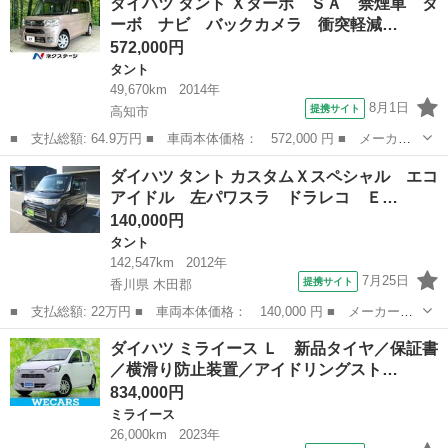
ダイハツ タント Ｘターボ ＳＡ 禁煙車 タ
名： ストライプスＧターボ 禁煙車 両側電動スライドドア ９型
ーボ ナビ バックカメラ 衝突軽減…
ディスプレイ...
572,000円
タント
49,670km
2014年
8月1日
提携サイト
高知市
■ 支払総額: 64.9万円 ■ 車両本体価格： 572,000 円 ■ メーカー
名： ダイハツ ■ 車種名： タント ■ グレード名： Ｘターボ
高知
高知市
タント
ダイハツ タント カスタムＸスペシャル エコ
ＳＡ 禁煙車 ターボ ナビ バックカメラ 衝突軽減装置 両側パ
アイドル 左パワスラ ドラレコ Ｅ…
ワースライド...
140,000円
タント
142,547km
2012年
7月25日
提携サイト
香川県 木田郡
■ 支払総額: 22万円 ■ 車両本体価格： 140,000 円 ■ メーカー
名： ダイハツ ■ 車種名： タント ■ グレード名： カスタムＸ
香川
木田郡
タント
ダイハツ ミライース Ｌ 新品タイヤ／保証書
スペシャル エコアイドル 左パワスラ ドラレコ ＥＴＣ パワー
／横滑り防止装置／アイドリングスト…
ウィンドウ 運転...
834,000円
ミライース
26,000km
2023年