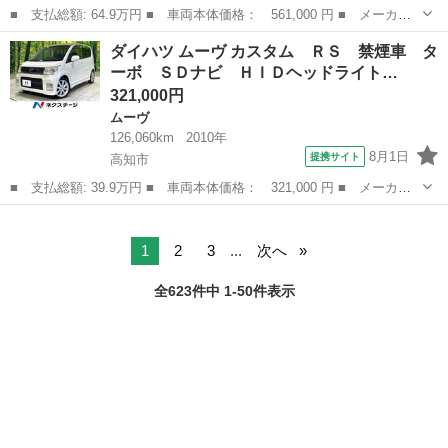
■ 支払総額: 64.9万円 ■ 車両本体価格： 561,000 円 ■ メーカー
名： ダイハツ ■ 車種名： ミライース ■ グレード名： Ｌ Ｓ
高知
高知市
ミライース
ダイハツ ムーヴ カスタム ＲＳ 禁煙車 タ
ＡＩＩＩ クリアランスソナー 衝突被害軽減システム オートマチ
ーボ ＳＤナビ ＨＩＤヘッドライト…
ックハイビー...
321,000円
ムーヴ
126,060km
2010年
8月1日
提携サイト
高知市
■ 支払総額: 39.9万円 ■ 車両本体価格： 321,000 円 ■ メーカー
名： ダイハツ ■ 車種名： ムーヴ ■ グレード名： カスタム
高知
高知市
ムーヴ
ＲＳ 禁煙車 ターボ ＳＤナビ ＨＩＤヘッドライト Ｂｌｕｅｔ
ｏｏｔｈ再生...
1
2
3
...
次へ
全623件中 1-50件表示