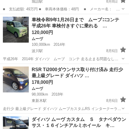
堀詰駅
8月8日
■ 支払総額: 49万円 ■ 車両本体価格：48円 ■ メーカー名： ダ
イハツ ■ 車種名： ミラ ■ グレード名： ジーノ ■ 排気量：
高知
高知市
堀詰駅
ミラジーノ
燃費
車検令和9年1月26日まで ムーブ∷コンテ
660cc ■ ドア枚数： 5D ■ ミッション： 5MT ■ 修復歴有
平成26年 車検付きすぐに乗れる …
無： ...
120,000円
ムーヴ
100,000km
2014年
波川駅
8月6日
平成26年 2014年 ダイハツ ムーブ コンテ 走る止まる問題なし、
不具合有りませんがノークレームでお願いします。 エアコンバッチリ
高知
土佐市
波川駅
ムーヴ
RSR Ti2000ダウンサス取り付け済み 走行少
冷えます。 タイヤ155 65 14 ４本ともバリ山 後期型でオイル食いはあ
最上級グレード ダイハツ …
り...
178,000円
ムーヴ
98,000km
2018年
東新木駅
8月6日
走行少 最上級グレード ダイハツ ムーブカスタムRS インタークーラー
ターボ LA100S 車検10年3月まで 距離9.8万キロ 純正モモステ、メモ
高知
高知市
東新木駅
ムーヴ
ただ
ダイハツ ムーヴ カスタム Ｓ タナベダウン
リーナビ、スマートキー1個 ホイールは画像4枚目の物に 交...
サス・１６インチアルミホイール キ…