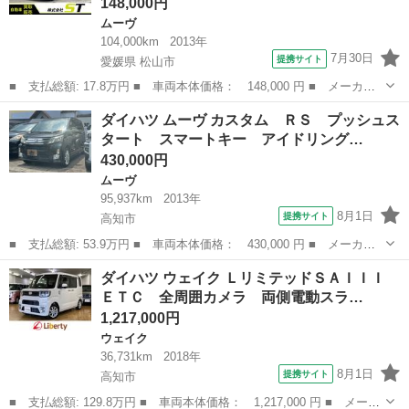
148,000円
ムーヴ
104,000km
2013年
7月30日
提携サイト
愛媛県 松山市
■ 支払総額: 17.8万円 ■ 車両本体価格： 148,000 円 ■ メーカー
名： ダイハツ ■ 車種名： ムーヴ ■ グレード名： Ｌ ／ＣＤ
愛媛
松山市
ムーヴ
ダイハツ ムーヴ カスタム ＲＳ プッシュス
／アイドリングストップ／キーレスキー ■ 排気量： 660cc ■ ドア
タート スマートキー アイドリング…
枚...
430,000円
ムーヴ
95,937km
2013年
8月1日
提携サイト
高知市
■ 支払総額: 53.9万円 ■ 車両本体価格： 430,000 円 ■ メーカー
名： ダイハツ ■ 車種名： ムーヴ ■ グレード名： カスタム
高知
高知市
ムーヴ
ダイハツ ウェイク ＬリミテッドＳＡＩＩＩ
ＲＳ プッシュスタート スマートキー アイドリングストップ オ
ＥＴＣ 全周囲カメラ 両側電動スラ…
ートエアコン...
1,217,000円
ウェイク
36,731km
2018年
8月1日
提携サイト
高知市
■ 支払総額: 129.8万円 ■ 車両本体価格： 1,217,000 円 ■ メーカ