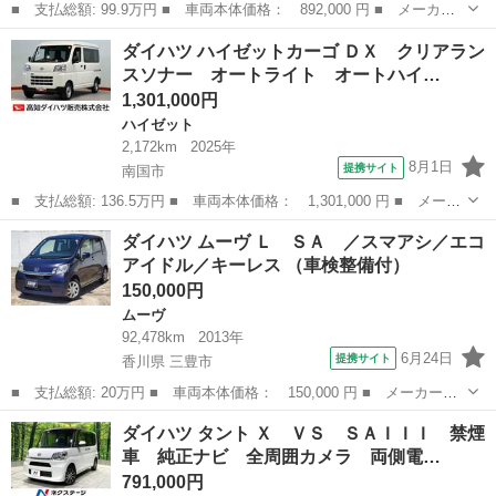
■ 支払総額: 99.9万円 ■ 車両本体価格： 892,000 円 ■ メーカー
名： ダイハツ ■ 車種名： キャスト ■ グレード名： スタイル
高知
高知市
キャスト
ダイハツ ハイゼットカーゴ ＤＸ クリアラン
Ｇ プライムコレクション ＳＡＩＩＩ 禁煙車 ＳＤナビ バック
スソナー オートライト オートハイ…
カメラ スマ...
1,301,000円
ハイゼット
2,172km
2025年
8月1日
提携サイト
南国市
■ 支払総額: 136.5万円 ■ 車両本体価格： 1,301,000 円 ■ メーカ
ー名： ダイハツ ■ 車種名： ハイゼットカーゴ ■ グレード
高知
南国市
ハイゼット
ダイハツ ムーヴ Ｌ ＳＡ ／スマアシ／エコ
名： ＤＸ クリアランスソナー オートライト オートハイビー
アイドル／キーレス （車検整備付）
ム 衝突被害軽...
150,000円
ムーヴ
92,478km
2013年
6月24日
提携サイト
香川県 三豊市
■ 支払総額: 20万円 ■ 車両本体価格： 150,000 円 ■ メーカー
名： ダイハツ ■ 車種名： ムーヴ ■ グレード名： Ｌ ＳＡ
香川
三豊市
ムーヴ
ダイハツ タント Ｘ ＶＳ ＳＡＩＩＩ 禁煙
／スマアシ／エコアイドル／キーレス ■ 排気量： 660cc ■ ドア枚
車 純正ナビ 全周囲カメラ 両側電…
数： ...
791,000円