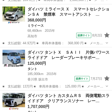
ー名： ダイハツ ■ 車種名： ムーヴ ■ グレード名： Ｘリミテ
高知
高知市
ムーヴ
ダイハツ ミライース Ｘ スマートセレクショ
ッドＩＩ ＳＡＩＩＩ ＥＴＣ バックカメラ ナビ ＴＶ クリア
ンＳＡ 禁煙車 スマートアシスト …
ランスソ...
368,000円
ミライース
68,460km
2015年
8月2日
提携サイト
高知市
■ 支払総額: 44.9万円 ■ 車両本体価格： 368,000 円 ■ メーカー
名： ダイハツ ■ 車種名： ミライース ■ グレード名： Ｘ ス
高知
高知市
ミライース
ダイハツ タント Ｘ ＳＡＩＩ 片側パワース
マートセレクションＳＡ 禁煙車 スマートアシスト 純正１４イン
ライドドア レーダーブレーキサポー…
チアルミ キ...
125,000円
タント
185,000km
2015年
7月27日
提携サイト
香川県 坂出市
■ 支払総額: 13万円 ■ 車両本体価格： 125,000 円 ■ メーカー
名： ダイハツ ■ 車種名： タント ■ グレード名： Ｘ ＳＡＩ
香川
坂出市
タント
ダイハツ タント カスタムＲＳ 両側電動スラ
Ｉ 片側パワースライドドア レーダーブレーキサポート タイミン
イドドア クリアランスソナー レー…
グチェーン ■ ...
1,707,000円