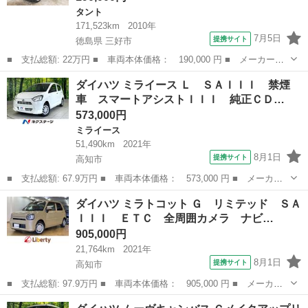
タント
171,523km
2010年
7月5日
提携サイト
徳島県 三好市
■ 支払総額: 22万円 ■ 車両本体価格： 190,000 円 ■ メーカー
名： ダイハツ ■ 車種名： タント ■ グレード名： カスタムＸ
徳島
三好市
タント
ダイハツ ミライース Ｌ ＳＡＩＩＩ 禁煙
リミテッド フルセグＴＶ、パワースライドドア、キーレス、オート
車 スマートアシストＩＩＩ 純正ＣＤ…
エアコン、ＨＩＤ...
573,000円
ミライース
51,490km
2021年
8月1日
提携サイト
高知市
■ 支払総額: 67.9万円 ■ 車両本体価格： 573,000 円 ■ メーカー
名： ダイハツ ■ 車種名： ミライース ■ グレード名： Ｌ Ｓ
高知
高知市
ミライース
ダイハツ ミラトコット Ｇ リミテッド ＳＡ
ＡＩＩＩ 禁煙車 スマートアシストＩＩＩ 純正ＣＤオーディオ
ＩＩＩ ＥＴＣ 全周囲カメラ ナビ…
クリアランス...
905,000円
21,764km
2021年
8月1日
提携サイト
高知市
■ 支払総額: 97.9万円 ■ 車両本体価格： 905,000 円 ■ メーカー
名： ダイハツ ■ 車種名： ミラトコット ■ グレード名： Ｇ
高知
高知市
ダイハツ