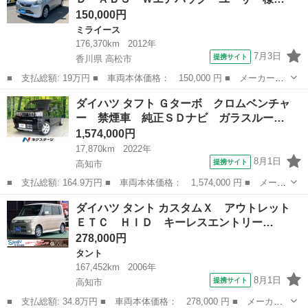
ー オート...
150,000円
ミライース
176,370km
2012年
7月3日
提携サイト
香川県 高松市
■ 支払総額: 19万円 ■ 車両本体価格： 150,000 円 ■ メーカー
名： ダイハツ ■ 車種名： ミライース ■ グレード名： Ｌ キ
香川
高松市
ミライース
ダイハツ タフト Ｇターボ クロムベンチャ
ーレス 純正ＣＤ ＡＢＳ Ｗエアバック ユーザー様下取り車 ■
ー 禁煙車 純正ＳＤナビ ガラスルー…
排気量： 66...
1,574,000円
17,870km
2022年
8月1日
提携サイト
高知市
■ 支払総額: 164.9万円 ■ 車両本体価格： 1,574,000 円 ■ メーカ
ー名： ダイハツ ■ 車種名： タフト ■ グレード名： Ｇター
高知
高知市
ダイハツ
ダイハツ タント カスタムＸ アウトレット
ボ クロムベンチャー 禁煙車 純正ＳＤナビ ガラスルーフ 全周
ＥＴＣ ＨＩＤ キーレスエントリー…
囲カメラ ...
278,000円
タント
167,452km
2006年
8月1日
提携サイト
高知市
■ 支払総額: 34.8万円 ■ 車両本体価格： 278,000 円 ■ メーカー