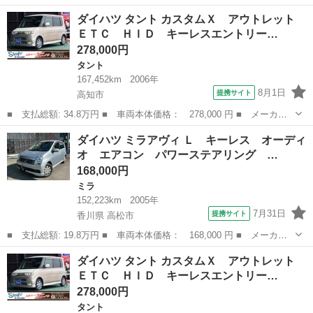
名： ダイハツ ■ 車種名： タント ■ グレード名： カスタム
高知
高知市
タント
ダイハツ タント カスタムＸ アウトレット
Ｘ アウトレット ＥＴＣ ＨＩＤ キーレスエントリー 電動格納
ＥＴＣ ＨＩＤ キーレスエントリー…
ミラー ベンチ...
278,000円
タント
167,452km
2006年
8月1日
提携サイト
高知市
■ 支払総額: 34.8万円 ■ 車両本体価格： 278,000 円 ■ メーカー
名： ダイハツ ■ 車種名： タント ■ グレード名： カスタム
高知
高知市
タント
ベンチシート
ダイハツ ミラアヴィ Ｌ キーレス オーディ
Ｘ アウトレット ＥＴＣ ＨＩＤ キーレスエントリー 電動格納
オ エアコン パワーステアリング …
ミラー ベンチ...
168,000円
ミラ
152,223km
2005年
7月31日
提携サイト
香川県 高松市
■ 支払総額: 19.8万円 ■ 車両本体価格： 168,000 円 ■ メーカー
名： ダイハツ ■ 車種名： ミラアヴィ ■ グレード名： Ｌ キ
香川
高松市
ミラ
ダイハツ タント カスタムＸ アウトレット
ーレス オーディオ エアコン パワーステアリング パワーウィン
ＥＴＣ ＨＩＤ キーレスエントリー…
ドウ エアバ...
278,000円
タント