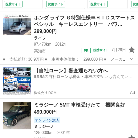
チシート 盗難防止
害軽減システム オ
ス 電動格納ミラ
8.
提携サイト
提携サイト
提携サイト
提
システム （検9.1）
ートマチックハイビ
ー エアコン ヘッ
ーム オートライ
ドライトレベライザ
ホンダ ライフ Ｇ特別仕様車ＨＩＤスマートス
ト ＬＥＤヘッドラ
ー 横滑防止装置
ペシャル キーレスエントリー パワ…
ンプ スマートキ
アイドリングストッ
299,000円
ー アイドリングス
プ ＣＤ （検10.2）
トップ （車検整備
ライフ
付）
97,470km
2012年
7月26日
提携サイト
高知市
■ 支払総額: 36.9万円 ■ 車両本体価格： 299,000 円 ■ メーカー
名： ホンダ ■ 車種名： ライフ ■ グレード名： Ｇ特別仕様車
高知
高知市
ライフ
スマート
【自社ローン】審査通らない方へ
ＨＩＤスマートスペシャル キーレスエントリー パワーウインド
IDOMの自社ローンは税金・車検の支払いも含んでいる
ウ オートエア...
ので毎月の支払額は一定
Ad
株式会社IDOM
ミラジーノ 5MT 車検受けたて 機関良好
490,000円
オンライン決済
ミラジーノ
125,000km
2001年