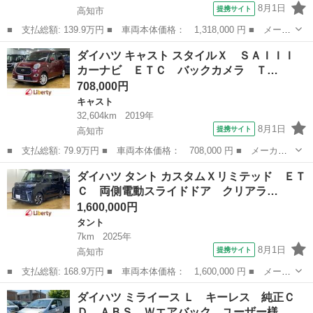
8月1日
提携サイト
高知市
■ 支払総額: 139.9万円 ■ 車両本体価格： 1,318,000 円 ■ メーカ
ー名： ダイハツ ■ 車種名： ムーヴ ■ グレード名： カスタ
高知
高知市
ムーヴ
ダイハツ キャスト スタイルＸ ＳＡＩＩＩ
ム Ｘ ＶＳ ＳＡＩＩＩ ドライブレコーダー 全周囲カメラ ナ
カーナビ ＥＴＣ バックカメラ Ｔ…
ビ ＴＶ ...
708,000円
キャスト
32,604km
2019年
8月1日
提携サイト
高知市
■ 支払総額: 79.9万円 ■ 車両本体価格： 708,000 円 ■ メーカー
名： ダイハツ ■ 車種名： キャスト ■ グレード名： スタイル
高知
高知市
キャスト
ダイハツ タント カスタムＸリミテッド ＥＴ
Ｘ ＳＡＩＩＩ カーナビ ＥＴＣ バックカメラ ＴＶ クリアラ
Ｃ 両側電動スライドドア クリアラ…
ンスソナー ...
1,600,000円
タント
7km
2025年
8月1日
提携サイト
高知市
■ 支払総額: 168.9万円 ■ 車両本体価格： 1,600,000 円 ■ メーカ
ー名： ダイハツ ■ 車種名： タント ■ グレード名： カスタム
高知
高知市
タント
ダイハツ ミライース Ｌ キーレス 純正Ｃ
Ｘリミテッド ＥＴＣ 両側電動スライドドア クリアランスソナ
Ｄ ＡＢＳ Ｗエアバック ユーザー様…