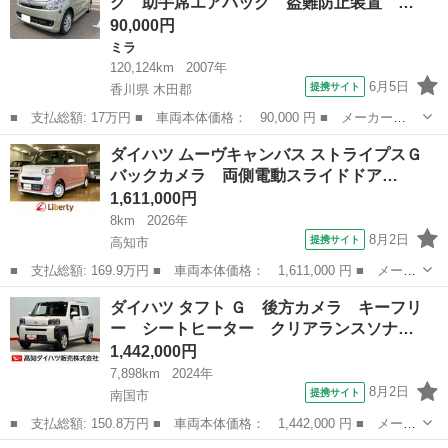
グ 助手席エアバッグ 盗難防止装置 …
ラ ＵＳＢ入...
90,000円
ミラ
120,124km
2007年
6月5日
提携サイト
香川県 木田郡
■ 支払総額: 17万円 ■ 車両本体価格： 90,000 円 ■ メーカー
名： ダイハツ ■ 車種名： ミラカスタム ■ グレード名： Ｘ
香川
木田郡
ミラ
ダイハツ ムーヴキャンバス ストライプスＧ
運転席エアバッグ 助手席エアバッグ 盗難防止装置 ＣＤ キーレ
バックカメラ 両側電動スライドドア…
ス スマートキー ...
1,611,000円
8km
2026年
8月2日
提携サイト
高知市
■ 支払総額: 169.9万円 ■ 車両本体価格： 1,611,000 円 ■ メーカ
ー名： ダイハツ ■ 車種名： ムーヴキャンバス ■ グレード
高知
高知市
ダイハツ
ダイハツ タフト Ｇ 後方カメラ キーフリ
名： ストライプスＧ バックカメラ 両側電動スライドドア クリ
ー シートヒーター クリアランスソナ…
アランスソナ...
1,442,000円
7,898km
2024年
8月2日
提携サイト
南国市
■ 支払総額: 150.8万円 ■ 車両本体価格： 1,442,000 円 ■ メーカ
ー名： ダイハツ ■ 車種名： タフト ■ グレード名： Ｇ 後方