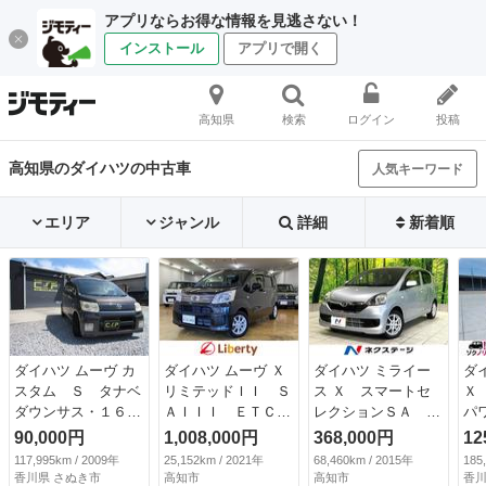
アプリならお得な情報を見逃さない！
インストール
アプリで開く
高知県
検索
ログイン
投稿
高知県のダイハツの中古車
人気キーワード
エリア
ジャンル
詳細
新着順
ダイハツ ムーヴ カ
ダイハツ ムーヴ Ｘ
ダイハツ ミライー
ダ
スタム Ｓ タナベ
リミテッドＩＩ Ｓ
ス Ｘ スマートセ
Ｘ
ダウンサス・１６イ
ＡＩＩＩ ＥＴＣ
レクションＳＡ 禁
パ
ンチアルミホイー
バックカメラ ナ
煙車 スマートアシ
ア
90,000円
1,008,000円
368,000円
12
ル キーレスエント
ビ ＴＶ クリアラ
スト 純正１４イン
キ
117,995km / 2009年
25,152km / 2021年
68,460km / 2015年
185
リー ＨＩＤ ベン
ンスソナー 衝突被
チアルミ キーレ
ン
香川県 さぬき市
高知市
高知市
香川