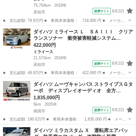
75,750km
2018年
8月2日
提携サイト
高知市
■ 支払総額: 79.9万円 ■ 車両本体価格： 718,000 円 ■ メーカー
名： ダイハツ ■ 車種名： タント ■ グレード名： Ｘリミテッ
高知
高知市
タント
ダイハツ ミライース Ｌ ＳＡＩＩＩ クリア
ドＳＡＩＩＩ 禁煙車 純正ナビ 全周囲カメラ 両側電動スライド
ランスソナー 衝突被害軽減システム…
ドア スマー...
422,000円
ミライース
21,571km
2018年
8月2日
提携サイト
高知市
■ 支払総額: 49.9万円 ■ 車両本体価格： 422,000 円 ■ メーカー
名： ダイハツ ■ 車種名： ミライース ■ グレード名： Ｌ Ｓ
高知
高知市
ミライース
ダイハツ ムーヴキャンバス ストライプスＧタ
ＡＩＩＩ クリアランスソナー 衝突被害軽減システム オートマチ
ーボ ディスプレイオーディオ 全方…
ックハイビー...
1,835,000円
5km
2025年
8月2日
提携サイト
南国市
■ 支払総額: 190.6万円 ■ 車両本体価格： 1,835,000 円 ■ メーカ
ー名： ダイハツ ■ 車種名： ムーヴキャンバス ■ グレード
高知
南国市
ダイハツ
ダイハツ ミラカスタム Ｘ 運転席エアバッ
名： ストライプスＧターボ ディスプレイオーディオ 全方位カメ