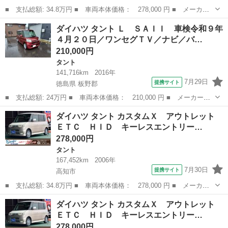
■ 支払総額: 34.8万円 ■ 車両本体価格： 278,000 円 ■ メーカー
名： ダイハツ ■ 車種名： タント ■ グレード名： カスタム
高知
高知市
タント
ベンチシート
ダイハツ タント Ｌ ＳＡＩＩ 車検令和９年
Ｘ アウトレット ＥＴＣ ＨＩＤ キーレスエントリー 電動格納
４月２０日／ワンセグＴＶ／ナビ／バ…
ミラー ベンチ...
210,000円
タント
141,716km
2016年
7月29日
提携サイト
徳島県 板野郡
■ 支払総額: 24万円 ■ 車両本体価格： 210,000 円 ■ メーカー
名： ダイハツ ■ 車種名： タント ■ グレード名： Ｌ ＳＡＩ
徳島
板野郡
タント
ダイハツ タント カスタムＸ アウトレット
Ｉ 車検令和９年４月２０日／ワンセグＴＶ／ナビ／バックカメラ／
ＥＴＣ ＨＩＤ キーレスエントリー…
衝突軽減ブレーキ...
278,000円
タント
167,452km
2006年
7月30日
提携サイト
高知市
■ 支払総額: 34.8万円 ■ 車両本体価格： 278,000 円 ■ メーカー
名： ダイハツ ■ 車種名： タント ■ グレード名： カスタム
高知
高知市
タント
ベンチシート
ダイハツ タント カスタムＸ アウトレット
Ｘ アウトレット ＥＴＣ ＨＩＤ キーレスエントリー 電動格納
ＥＴＣ ＨＩＤ キーレスエントリー…
ミラー ベンチ...
278,000円