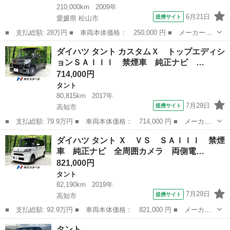
210,000km
2009年
6月21日
提携サイト
愛媛県 松山市
■ 支払総額: 28万円 ■ 車両本体価格： 250,000 円 ■ メーカー
名： ダイハツ ■ 車種名： タント ■ グレード名： カスタムＶ
愛媛
松山市
タント
ダイハツ タント カスタムＸ トップエディシ
セレクション フルフラット メモリーナビ フルセグテレビ ＨＩ
ョンＳＡＩＩＩ 禁煙車 純正ナビ …
Ｄ ＣＤ スマー...
714,000円
タント
80,815km
2017年
7月29日
提携サイト
高知市
■ 支払総額: 79.9万円 ■ 車両本体価格： 714,000 円 ■ メーカー
名： ダイハツ ■ 車種名： タント ■ グレード名： カスタム
高知
高知市
タント
ダイハツ タント Ｘ ＶＳ ＳＡＩＩＩ 禁煙
Ｘ トップエディションＳＡＩＩＩ 禁煙車 純正ナビ バックカメ
車 純正ナビ 全周囲カメラ 両側電…
ラ パワースラ...
821,000円
タント
82,190km
2019年
7月29日
提携サイト
高知市
■ 支払総額: 92.9万円 ■ 車両本体価格： 821,000 円 ■ メーカー
名： ダイハツ ■ 車種名： タント ■ グレード名： Ｘ ＶＳ
高知
高知市
タント
タント