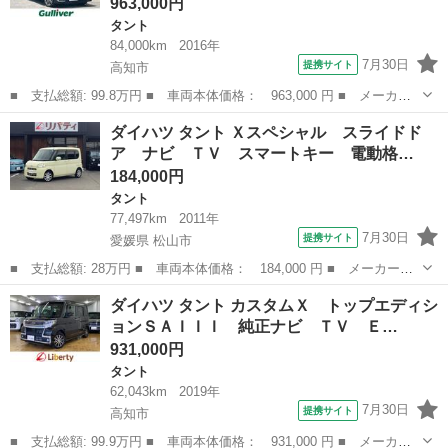
963,000円
タント
84,000km
2016年
7月30日
提携サイト
高知市
■ 支払総額: 99.8万円 ■ 車両本体価格： 963,000 円 ■ メーカー
名： ダイハツ ■ 車種名： タント ■ グレード名： カスタムＲ
高知
高知市
タント
ダイハツ タント Ｘスペシャル スライドド
Ｓ ＳＡＩＩ 純正ナビ（ＡＭ／ＦＭ／ＣＤ／ＤＶＤ／フルセグ／Ｂ
ア ナビ ＴＶ スマートキー 電動格…
Ｔ） 両側Ｐ...
184,000円
タント
77,497km
2011年
7月30日
提携サイト
愛媛県 松山市
■ 支払総額: 28万円 ■ 車両本体価格： 184,000 円 ■ メーカー
名： ダイハツ ■ 車種名： タント ■ グレード名： Ｘスペシャ
愛媛
松山市
タント
ダイハツ タント カスタムＸ トップエディシ
ル スライドドア ナビ ＴＶ スマートキー 電動格納ミラー ベ
ョンＳＡＩＩＩ 純正ナビ ＴＶ Ｅ…
ンチシート ＣＶ...
931,000円
タント
62,043km
2019年
7月30日
提携サイト
高知市
■ 支払総額: 99.9万円 ■ 車両本体価格： 931,000 円 ■ メーカー