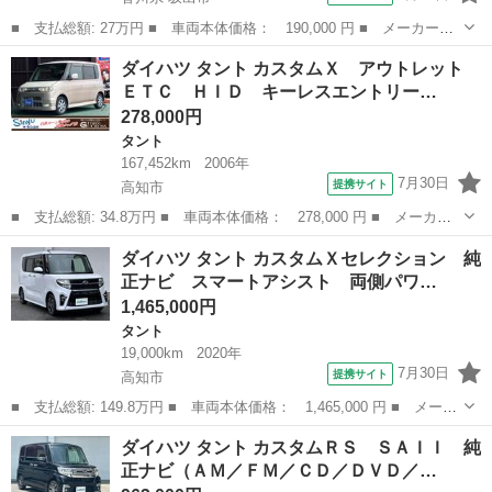
■ 支払総額: 27万円 ■ 車両本体価格： 190,000 円 ■ メーカー
名： ダイハツ ■ 車種名： タント ■ グレード名： Ｇ 上級グ
香川
坂出市
タント
ダイハツ タント カスタムＸ アウトレット
レードＧ 左パワスラ ピラーレス 盗難防止機能付きキーフリー
ＥＴＣ ＨＩＤ キーレスエントリー…
オートエアコン ...
278,000円
タント
167,452km
2006年
7月30日
提携サイト
高知市
■ 支払総額: 34.8万円 ■ 車両本体価格： 278,000 円 ■ メーカー
名： ダイハツ ■ 車種名： タント ■ グレード名： カスタム
高知
高知市
タント
ベンチシート
ダイハツ タント カスタムＸセレクション 純
Ｘ アウトレット ＥＴＣ ＨＩＤ キーレスエントリー 電動格納
正ナビ スマートアシスト 両側パワ…
ミラー ベンチ...
1,465,000円
タント
19,000km
2020年
7月30日
提携サイト
高知市
■ 支払総額: 149.8万円 ■ 車両本体価格： 1,465,000 円 ■ メーカ
ー名： ダイハツ ■ 車種名： タント ■ グレード名： カスタム
高知
高知市
タント
ダイハツ タント カスタムＲＳ ＳＡＩＩ 純
Ｘセレクション 純正ナビ スマートアシスト 両側パワースライド
正ナビ（ＡＭ／ＦＭ／ＣＤ／ＤＶＤ／…
ドア 前...