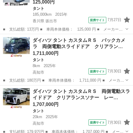
125,000円
タント
185,000km
2015年
7月27日
提携サイト
香川県 坂出市
■ 支払総額: 13万円 ■ 車両本体価格： 125,000 円 ■ メーカー
名： ダイハツ ■ 車種名： タント ■ グレード名： Ｘ ＳＡＩ
香川
坂出市
タント
ダイハツ タント カスタムＲＳ バックカメ
Ｉ 片側パワースライドドア レーダーブレーキサポート タイミン
ラ 両側電動スライドドア クリアラン…
グチェーン ■ ...
1,711,000円
タント
8km
2025年
7月30日
提携サイト
高知市
■ 支払総額: 180万円 ■ 車両本体価格： 1,711,000 円 ■ メーカー
名： ダイハツ ■ 車種名： タント ■ グレード名： カスタムＲ
高知
高知市
タント
ダイハツ タント カスタムＲＳ 両側電動スラ
Ｓ バックカメラ 両側電動スライドドア クリアランスソナー 衝
イドドア クリアランスソナー レー…
突被害軽減...
1,707,000円
タント
20km
2025年
7月30日
提携サイト
高知市
■ 支払総額: 179.9万円 ■ 車両本体価格： 1,707,000 円 ■ メーカ