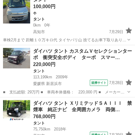
ＳＡＩＩＩ 禁煙車 純正ナビ 全周囲カメラ 両側電動スライドド
100,000円
ア スマート...
タント
0km
0年
高知市
7月29日
車検2月まで 距離１０万キロ代 タイヤバリ山 捨てるお車下取りあり
現車確認可能
高知
高知市
タント
ダイハツ タント カスタムＶセレクションター
ボ 衝突安全ボディ ターボ スマー…
220,000円
タント
113,199km
2009年
7月28日
提携サイト
愛媛県 新居浜市
■ 支払総額: 29万円 ■ 車両本体価格： 220,000 円 ■ メーカー
名： ダイハツ ■ 車種名： タント ■ グレード名： カスタムＶ
愛媛
新居浜市
タント
ダイハツ タント ＸリミテッドＳＡＩＩＩ 禁
セレクションターボ 衝突安全ボディ ターボ スマートキー ＡＢ
煙車 純正ナビ 全周囲カメラ 両側…
Ｓ ベンチシート...
768,000円
タント
75,750km
2018年
7月29日
提携サイト