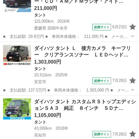
ー・ＣＤ・ＡＭ／ＦＭラジオ・アイド…
ョン ナ...
211,000円
タント
115,000km
2016年
6月23日
提携サイト
愛媛県 四国中央市
■ 支払総額: 29.8万円 ■ 車両本体価格： 211,000 円 ■ メーカー
名： ダイハツ ■ 車種名： タント ■ グレード名： Ｌ 保証あ
愛媛
四国中央市
タント
ダイハツ タント Ｌ 後方カメラ キーフリ
り・ＣＤチューナー・ＣＤ・ＡＭ／ＦＭラジオ・アイドリングストッ
ー クリアランスソナー ＬＥＤヘッド…
プ付・ワンオ...
1,303,000円
タント
10,511km
2025年
7月28日
提携サイト
安芸市
■ 支払総額: 137.5万円 ■ 車両本体価格： 1,303,000 円 ■ メーカ
ー名： ダイハツ ■ 車種名： タント ■ グレード名： Ｌ 後方
高知
安芸市
タント
ダイハツ タント カスタムＲＳトップエディシ
カメラ キーフリー クリアランスソナー ＬＥＤヘッドライト オ
ョンＳＡ３ 純正 ８インチ ＳＤナ…
ートライ...
1,105,000円
タント
43,000km
2018年
7月28日
提携サイト
高知市