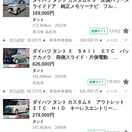
ダイハツ タント カスタムＲＳ 左側パワース
ＲＳ 新品タイヤ／ディスプレイオーディオ９インチ／スマートアシ
ライドドア 純正メモリーナビ フル…
スト（ト...
169,000円
タント
272,958km
2012年
7月6日
提携サイト
香川県 高松市
■ 支払総額: 19.9万円 ■ 車両本体価格： 169,000 円 ■ メーカー
名： ダイハツ ■ 車種名： タント ■ グレード名： カスタムＲ
香川
高松市
タント
ダイハツ タント Ｘ ＳＡＩＩ ＥＴＣ バッ
Ｓ 左側パワースライドドア 純正メモリーナビ フルセグＴＶ Ｂ
クカメラ 両側スライド・片側電動 …
ｌｕｅｔｏｏ...
626,000円
タント
141,896km
2015年
7月30日
提携サイト
高知市
■ 支払総額: 69.2万円 ■ 車両本体価格： 626,000 円 ■ メーカー
名： ダイハツ ■ 車種名： タント ■ グレード名： Ｘ ＳＡＩ
高知
高知市
タント
ダイハツ タント カスタムＸ アウトレット
Ｉ ＥＴＣ バックカメラ 両側スライド・片側電動 ナビ 衝突被
ＥＴＣ ＨＩＤ キーレスエントリー…
害軽減システ...
278,000円
タント
167,452km
2006年