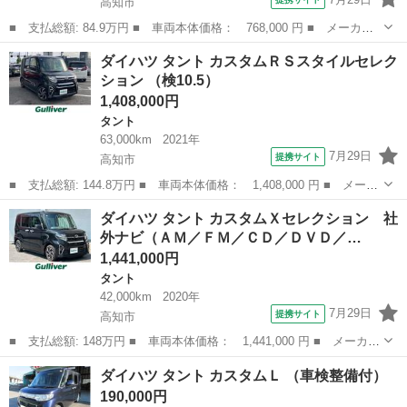
高知市
■ 支払総額: 84.9万円 ■ 車両本体価格： 768,000 円 ■ メーカー
名： ダイハツ ■ 車種名： タント ■ グレード名： Ｘリミテッ
高知
高知市
タント
ダイハツ タント カスタムＲＳスタイルセレク
ドＳＡＩＩＩ 禁煙車 純正ナビ 全周囲カメラ 両側電動スライド
ション （検10.5）
ドア スマー...
1,408,000円
タント
63,000km
2021年
7月29日
提携サイト
高知市
■ 支払総額: 144.8万円 ■ 車両本体価格： 1,408,000 円 ■ メーカ
ー名： ダイハツ ■ 車種名： タント ■ グレード名： カスタム
高知
高知市
タント
ダイハツ タント カスタムＸセレクション 社
ＲＳスタイルセレクション ■ 排気量： 660cc ■ ドア枚数： 5...
外ナビ（ＡＭ／ＦＭ／ＣＤ／ＤＶＤ／…
1,441,000円
タント
42,000km
2020年
7月29日
提携サイト
高知市
■ 支払総額: 148万円 ■ 車両本体価格： 1,441,000 円 ■ メーカー
名： ダイハツ ■ 車種名： タント ■ グレード名： カスタムＸ
高知
高知市
タント
ダイハツ タント カスタムＬ （車検整備付）
セレクション 社外ナビ（ＡＭ／ＦＭ／ＣＤ／ＤＶＤ／ＢＴ／フルセ
190,000円
グ） 両側...