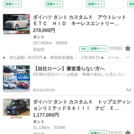
ライドドア クリア
ル レーンアシス
トロール レーンア
8.
提携サイト
提携サイト
提携サイト
提
ランスソナー 衝突
ト 衝突被害軽減シ
シスト 衝突被害軽
被害軽減システム
ステム オートライ
減システム オート
ダイハツ タント カスタムＸ アウトレット
オートマチックハイ
ト ＬＥＤヘッドラ
ライト ＬＥＤヘッ
ＥＴＣ ＨＩＤ キーレスエントリー…
ビーム オートライ
ンプ スマートキ
ドランプ スマート
278,000円
ト ＬＥＤヘッドラ
ー アイドリングス
キー アイドリング
ンプ スマートキ
トップ （検10.8）
ストップ 電動格納
タント
ー アイドリングス
ミラー （検10.10）
167,452km
2006年
トップ （検9.11）
7月30日
提携サイト
高知市
■ 支払総額: 34.8万円 ■ 車両本体価格： 278,000 円 ■ メーカー
名： ダイハツ ■ 車種名： タント ■ グレード名： カスタム
高知
高知市
タント
ベンチシート
【自社ローン】審査通らない方へ
Ｘ アウトレット ＥＴＣ ＨＩＤ キーレスエントリー 電動格納
IDOMの自社ローンは税金・車検の支払いも含んでいる
ミラー ベンチ...
ので毎月の支払額は一定
Ad
株式会社IDOM
ダイハツ タント カスタムＸ トップエディシ
ョンリミテッドＳＡＩＩＩ ナビ Ｅ…
1,177,000円
タント
31,126km
2018年
7月31日
提携サイト