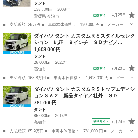
タント
135,700km
2008年
4月25日
提携サイト
愛媛県 今治市
■ 支払総額: 29万円 ■ 車両本体価格： 190,000 円 ■ メーカー
名： ダイハツ ■ 車種名： タント ■ グレード名： カスタムＬ
愛媛
今治市
タント
ダイハツ タント カスタムＲＳスタイルセレク
■ 排気量： 660cc ■ ドア枚数： 5D ■ ミッション： AT4速 ...
ション 純正 ９インチ ＳＤナビ／…
1,608,000円
タント
29,000km
2022年
7月28日
提携サイト
高知市
■ 支払総額: 168.8万円 ■ 車両本体価格： 1,608,000 円 ■ メーカ
ー名： ダイハツ ■ 車種名： タント ■ グレード名： カスタム
高知
高知市
タント
ダイハツ タント カスタムＲＳトップエディシ
ＲＳスタイルセレクション 純正 ９インチ ＳＤナビ／スマートア
ョンＳＡ２ 新品タイヤ／社外 ＳＤ…
シスト（...
781,000円
タント
85,000km
2015年
7月28日
提携サイト
高知市
■ 支払総額: 85.9万円 ■ 車両本体価格： 781,000 円 ■ メーカー
名： ダイハツ ■ 車種名： タント ■ グレード名： カスタムＲ