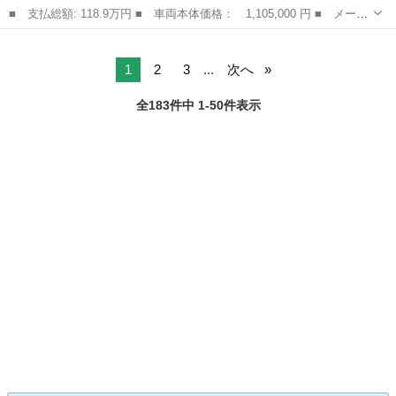
■ 支払総額: 118.9万円 ■ 車両本体価格： 1,105,000 円 ■ メーカ
ー名： ダイハツ ■ 車種名： タント ■ グレード名： カスタム
高知
高知市
タント
ＲＳトップエディションＳＡ３ 純正 ８インチ ＳＤナビ／スマー
トアシス...
1
2
3
...
次へ
全183件中 1-50件表示