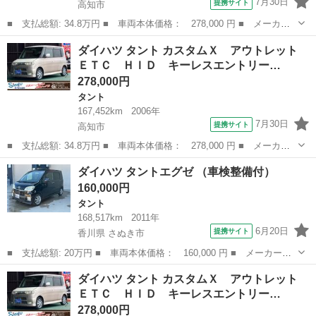
7月30日
提携サイト
高知市
■ 支払総額: 34.8万円 ■ 車両本体価格： 278,000 円 ■ メーカー
名： ダイハツ ■ 車種名： タント ■ グレード名： カスタム
高知
高知市
タント
ベンチシート
ダイハツ タント カスタムＸ アウトレット
Ｘ アウトレット ＥＴＣ ＨＩＤ キーレスエントリー 電動格納
ＥＴＣ ＨＩＤ キーレスエントリー…
ミラー ベンチ...
278,000円
タント
167,452km
2006年
7月30日
提携サイト
高知市
■ 支払総額: 34.8万円 ■ 車両本体価格： 278,000 円 ■ メーカー
名： ダイハツ ■ 車種名： タント ■ グレード名： カスタム
高知
高知市
タント
ベンチシート
ダイハツ タントエグゼ （車検整備付）
Ｘ アウトレット ＥＴＣ ＨＩＤ キーレスエントリー 電動格納
160,000円
ミラー ベンチ...
タント
168,517km
2011年
6月20日
提携サイト
香川県 さぬき市
■ 支払総額: 20万円 ■ 車両本体価格： 160,000 円 ■ メーカー
名： ダイハツ ■ 車種名： タントエグゼ ■ グレード名： ■
香川
さぬき市
タント
ダイハツ タント カスタムＸ アウトレット
排気量： 660cc ■ ドア枚数： 5D ■ ミッション： コラムAT ■...
ＥＴＣ ＨＩＤ キーレスエントリー…
278,000円