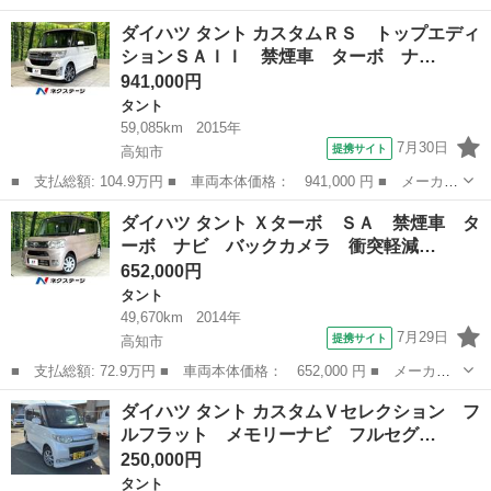
名： ダイハツ ■ 車種名： タント ■ グレード名： カスタム
高知
高知市
タント
ダイハツ タント カスタムＲＳ トップエディ
Ｘ トップエディションＳＡＩＩＩ 純正ナビ ＴＶ ＥＴＣ 全周
ションＳＡＩＩ 禁煙車 ターボ ナ…
囲カメラ 両側...
941,000円
タント
59,085km
2015年
7月30日
提携サイト
高知市
■ 支払総額: 104.9万円 ■ 車両本体価格： 941,000 円 ■ メーカー
名： ダイハツ ■ 車種名： タント ■ グレード名： カスタムＲ
高知
高知市
タント
ダイハツ タント Ｘターボ ＳＡ 禁煙車 タ
Ｓ トップエディションＳＡＩＩ 禁煙車 ターボ ナビ バックカ
ーボ ナビ バックカメラ 衝突軽減…
メラ 両側...
652,000円
タント
49,670km
2014年
7月29日
提携サイト
高知市
■ 支払総額: 72.9万円 ■ 車両本体価格： 652,000 円 ■ メーカー
名： ダイハツ ■ 車種名： タント ■ グレード名： Ｘターボ
高知
高知市
タント
ダイハツ タント カスタムＶセレクション フ
ＳＡ 禁煙車 ターボ ナビ バックカメラ 衝突軽減装置 両側パ
ルフラット メモリーナビ フルセグ…
ワースライド...
250,000円
タント