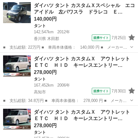
名： ダイハツ ■ 車種名： タント ■ グレード名： カスタム
高知
高知市
タント
ベンチシート
ダイハツ タント カスタムＸスペシャル エコ
Ｘ アウトレット ＥＴＣ ＨＩＤ キーレスエントリー 電動格納
アイドル 左パワスラ ドラレコ Ｅ…
ミラー ベンチ...
140,000円
タント
142,547km
2012年
7月25日
提携サイト
香川県 木田郡
■ 支払総額: 22万円 ■ 車両本体価格： 140,000 円 ■ メーカー
名： ダイハツ ■ 車種名： タント ■ グレード名： カスタムＸ
香川
木田郡
タント
ダイハツ タント カスタムＸ アウトレット
スペシャル エコアイドル 左パワスラ ドラレコ ＥＴＣ パワー
ＥＴＣ ＨＩＤ キーレスエントリー…
ウィンドウ 運転...
278,000円
タント
167,452km
2006年
7月30日
提携サイト
高知市
■ 支払総額: 34.8万円 ■ 車両本体価格： 278,000 円 ■ メーカー
名： ダイハツ ■ 車種名： タント ■ グレード名： カスタム
高知
高知市
タント
ベンチシート
ダイハツ タント カスタムＸ アウトレット
Ｘ アウトレット ＥＴＣ ＨＩＤ キーレスエントリー 電動格納
ＥＴＣ ＨＩＤ キーレスエントリー…
ミラー ベンチ...
278,000円
タント