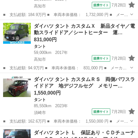
7月28日
提携サイト
高知市
■ 支払総額: 184.9万円 ■ 車両本体価格： 1,732,000 円 ■ メーカ
ー名： ダイハツ ■ 車種名： タント ■ グレード名： ファンク
高知
高知市
タント
ダイハツ タント カスタムＸ 新品タイヤ／電
ロス 新品タイヤ／ディスプレイオーディオ／スマートアシスト（ト
動スライドドア／シートヒーター 運…
ヨタ・ダ...
831,000円
タント
59,000km
2017年
7月28日
提携サイト
高知市
■ 支払総額: 94.9万円 ■ 車両本体価格： 831,000 円 ■ メーカー
名： ダイハツ ■ 車種名： タント ■ グレード名： カスタム
高知
高知市
タント
ダイハツ タント カスタムＲＳ 両側パワスラ
Ｘ 新品タイヤ／電動スライドドア／シートヒーター 運転席／ヘッ
イドドア 地デジフルセグ メモリー…
ドランプ ＬＥ...
1,550,000円
タント
85,550km
2023年
7月28日
提携サイト
須崎市
■ 支払総額: 162.6万円 ■ 車両本体価格： 1,550,000 円 ■ メーカ
ー名： ダイハツ ■ 車種名： タント ■ グレード名： カスタム
高知
須崎市
タント
ダイハツ タント Ｌ 保証あり・ＣＤチューナ
ＲＳ 両側パワスライドドア 地デジフルセグ メモリーナビゲーシ