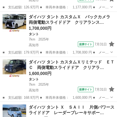
高知市
■ 支払総額: 126.9万円 ■ 車両本体価格： 1,177,000 円 ■ メーカ
ー名： ダイハツ ■ 車種名： タント ■ グレード名： カスタム
高知
高知市
タント
ダイハツ タント カスタムＸ バックカメラ
Ｘ トップエディションリミテッドＳＡＩＩＩ ナビ ＥＴＣ バッ
両側電動スライドドア クリアランス…
クカメラ...
1,708,000円
タント
7km
2025年
7月31日
提携サイト
高知市
■ 支払総額: 179.9万円 ■ 車両本体価格： 1,708,000 円 ■ メーカ
ー名： ダイハツ ■ 車種名： タント ■ グレード名： カスタム
高知
高知市
タント
ダイハツ タント カスタムＸリミテッド ＥＴ
Ｘ バックカメラ 両側電動スライドドア クリアランスソナー オ
Ｃ 両側電動スライドドア クリアラ…
ートクル...
1,600,000円
タント
7km
2025年
7月31日
提携サイト
高知市
■ 支払総額: 168.9万円 ■ 車両本体価格： 1,600,000 円 ■ メーカ
ー名： ダイハツ ■ 車種名： タント ■ グレード名： カスタム
高知
高知市
タント
ダイハツ タント Ｘ ＳＡＩＩ 片側パワース
Ｘリミテッド ＥＴＣ 両側電動スライドドア クリアランスソナ
ライドドア レーダーブレーキサポー…
ー オート...