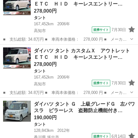
ＥＴＣ ＨＩＤ キーレスエントリー…
ミラー ベンチ...
278,000円
タント
167,452km
2006年
7月30日
提携サイト
高知市
■ 支払総額: 34.8万円 ■ 車両本体価格： 278,000 円 ■ メーカー
名： ダイハツ ■ 車種名： タント ■ グレード名： カスタム
高知
高知市
タント
ベンチシート
ダイハツ タント カスタムＸ アウトレット
Ｘ アウトレット ＥＴＣ ＨＩＤ キーレスエントリー 電動格納
ＥＴＣ ＨＩＤ キーレスエントリー…
ミラー ベンチ...
278,000円
タント
167,452km
2006年
7月30日
提携サイト
高知市
■ 支払総額: 34.8万円 ■ 車両本体価格： 278,000 円 ■ メーカー
名： ダイハツ ■ 車種名： タント ■ グレード名： カスタム
高知
高知市
タント
ベンチシート
ダイハツ タント Ｇ 上級グレードＧ 左パワ
Ｘ アウトレット ＥＴＣ ＨＩＤ キーレスエントリー 電動格納
スラ ピラーレス 盗難防止機能付き…
ミラー ベンチ...
190,000円
タント
128,843km
2012年
6月14日
提携サイト
香川県 坂出市