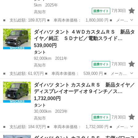
5km
2025年
7月30日
提携サイト
高知市
■ 支払総額: 189.8万円 ■ 車両本体価格： 1,800,000 円 ■ メーカ
ー名： ダイハツ ■ 車種名： タント ■ グレード名： カスタム
高知
高知市
タント
ダイハツ タント ４ＷＤカスタムＲＳ 新品タ
ＲＳ 両側電動スライドドア クリアランスソナー 衝突被害軽減シ
イヤ／純正 ＳＤナビ／電動スライド…
ステム ...
539,000円
タント
92,000km
2011年
7月30日
提携サイト
高知市
■ 支払総額: 61.9万円 ■ 車両本体価格： 539,000 円 ■ メーカー
名： ダイハツ ■ 車種名： タント ■ グレード名： ４ＷＤカス
高知
高知市
タント
ダイハツ タント カスタムＲＳ 新品タイヤ／
タムＲＳ 新品タイヤ／純正 ＳＤナビ／電動スライドドア／ヘッド
ディスプレイオーディオ９インチ／ス…
ランプ ＨＩ...
1,732,000円
タント
30,000km
2023年
7月30日
提携サイト
高知市
■ 支払総額: 184.9万円 ■ 車両本体価格： 1,732,000 円 ■ メーカ
ー名： ダイハツ ■ 車種名： タント ■ グレード名： カスタム
高知
高知市
タント