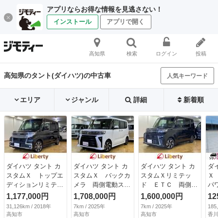
アプリならお得な情報を見逃さない！
インストール
アプリで開く
高知県
検索
ログイン
投稿
高知県のタント(ダイハツ)の中古車
人気キーワード
エリア
ジャンル
詳細
新着順
ダイハツ タント カ
ダイハツ タント カ
ダイハツ タント カ
ダ
スタムＸ トップエ
スタムＸ バックカ
スタムＸリミテッ
Ｘ
ディションリミテッ
メラ 両側電動スラ
ド ＥＴＣ 両側電
パ
ドＳＡＩＩＩ ナ
イドドア クリアラ
動スライドドア ク
ア
1,177,000円
1,708,000円
1,600,000円
12
ビ ＥＴＣ バック
ンスソナー オート
リアランスソナー
キ
31,126km / 2018年
7km / 2025年
7km / 2025年
185
カメラ 両側電動ス
クルーズコントロー
オートクルーズコン
ン
高知市
高知市
高知市
香川