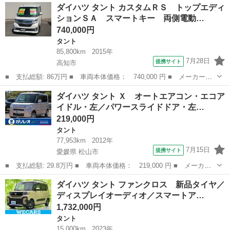
高知
高知市
タント
ダイハツ タント カスタムＲＳ トップエディ
ＳトップエディションＳＡ２ 新品タイヤ／社外 ＳＤナビ／スマー
ションＳＡ スマートキー 両側電動…
トアシスト（...
740,000円
タント
85,800km
2015年
7月28日
提携サイト
高知市
■ 支払総額: 86万円 ■ 車両本体価格： 740,000 円 ■ メーカー
名： ダイハツ ■ 車種名： タント ■ グレード名： カスタムＲ
高知
高知市
タント
ダイハツ タント Ｘ オートエアコン・エコア
Ｓ トップエディションＳＡ スマートキー 両側電動スライドド
イドル・左／パワースライドドア・左…
ア Ｂｌｕｅｔｏｏ...
219,000円
タント
77,953km
2012年
7月15日
提携サイト
愛媛県 松山市
■ 支払総額: 29.8万円 ■ 車両本体価格： 219,000 円 ■ メーカー
名： ダイハツ ■ 車種名： タント ■ グレード名： Ｘ オート
愛媛
松山市
タント
ダイハツ タント ファンクロス 新品タイヤ／
エアコン・エコアイドル・左／パワースライドドア・左／センターピ
ディスプレイオーディオ／スマートア…
ラーレス・電...
1,732,000円
タント
15,000km
2023年