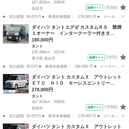
167,452km
2006年
7月30日
提携サイト
高知市
■ 支払総額: 34.8万円 ■ 車両本体価格： 278,000 円 ■ メーカー
名： ダイハツ ■ 車種名： タント ■ グレード名： カスタム
高知
高知市
タント
ベンチシート
ダイハツ タントエグゼ カスタムＲＳ 禁煙
Ｘ アウトレット ＥＴＣ ＨＩＤ キーレスエントリー 電動格納
１オーナー インタークーラー付きタ…
ミラー ベンチ...
180,000円
タント
139,394km
2011年
2月5日
提携サイト
香川県 坂出市
■ 支払総額: 26万円 ■ 車両本体価格： 180,000 円 ■ メーカー
名： ダイハツ ■ 車種名： タントエグゼ ■ グレード名： カス
香川
坂出市
タント
ダイハツ タント カスタムＸ アウトレット
タムＲＳ 禁煙 １オーナー インタークーラー付きターボ 純ＨＩ
ＥＴＣ ＨＩＤ キーレスエントリー…
Ｄヘッドライト ...
278,000円
タント
167,452km
2006年
7月30日
提携サイト
高知市
■ 支払総額: 34.8万円 ■ 車両本体価格： 278,000 円 ■ メーカー
名： ダイハツ ■ 車種名： タント ■ グレード名： カスタム
高知
高知市
タント
ベンチシート
ダイハツ タント カスタムＸ アウトレット
Ｘ アウトレット ＥＴＣ ＨＩＤ キーレスエントリー 電動格納