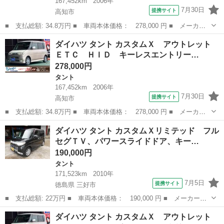
167,452km
2006年
7月30日
提携サイト
高知市
■ 支払総額: 34.8万円 ■ 車両本体価格： 278,000 円 ■ メーカー
名： ダイハツ ■ 車種名： タント ■ グレード名： カスタム
高知
高知市
タント
ダイハツ タント カスタムＸ アウトレット
Ｘ アウトレット ＥＴＣ ＨＩＤ キーレスエントリー 電動格納
ＥＴＣ ＨＩＤ キーレスエントリー…
ミラー ベンチ...
278,000円
タント
167,452km
2006年
7月30日
提携サイト
高知市
■ 支払総額: 34.8万円 ■ 車両本体価格： 278,000 円 ■ メーカー
名： ダイハツ ■ 車種名： タント ■ グレード名： カスタム
高知
高知市
タント
ベンチシート
ダイハツ タント カスタムＸリミテッド フル
Ｘ アウトレット ＥＴＣ ＨＩＤ キーレスエントリー 電動格納
セグＴＶ、パワースライドドア、キー…
ミラー ベンチ...
190,000円
タント
171,523km
2010年
7月5日
提携サイト
徳島県 三好市
■ 支払総額: 22万円 ■ 車両本体価格： 190,000 円 ■ メーカー
名： ダイハツ ■ 車種名： タント ■ グレード名： カスタムＸ
徳島
三好市
タント
ダイハツ タント カスタムＸ アウトレット
リミテッド フルセグＴＶ、パワースライドドア、キーレス、オート