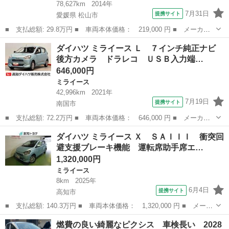
78,627km
2014年
7月31日
提携サイト
愛媛県 松山市
■ 支払総額: 29.8万円 ■ 車両本体価格： 219,000 円 ■ メーカー
名： ダイハツ ■ 車種名： ミライース ■ グレード名： Ｌ Ｓ
愛媛
松山市
ミライース
ダイハツ ミライース Ｌ ７インチ純正ナビ
Ａ 衝突被害軽減ブレーキシステム・純正ＣＤデッキ・エコアイド
後方カメラ ドラレコ ＵＳＢ入力端…
ル・フォグラン...
646,000円
ミライース
42,996km
2021年
7月19日
提携サイト
南国市
■ 支払総額: 72.2万円 ■ 車両本体価格： 646,000 円 ■ メーカー
名： ダイハツ ■ 車種名： ミライース ■ グレード名： Ｌ ７
高知
南国市
ミライース
ダイハツ ミライース Ｘ ＳＡＩＩＩ 衝突回
インチ純正ナビ 後方カメラ ドラレコ ＵＳＢ入力端子 オートラ
避支援ブレーキ機能 運転席助手席エ…
イト ■ 排...
1,320,000円
ミライース
8km
2025年
6月4日
提携サイト
高知市
■ 支払総額: 140.3万円 ■ 車両本体価格： 1,320,000 円 ■ メーカ
ー名： ダイハツ ■ 車種名： ミライース ■ グレード名： Ｘ
高知
高知市
ミライース
燃費の良い綺麗なピクシス 車検長い 2028
ＳＡＩＩＩ 衝突回避支援ブレーキ機能 運転席助手席エアバック