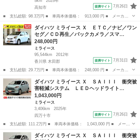
5km
2025年
7月26日
提携サイト
高知市
■ 支払総額: 98.3万円 ■ 車両本体価格： 913,000 円 ■ メーカー
名： ダイハツ ■ 車種名： ミライース ■ グレード名： Ｌ Ｓ
高知
高知市
ミライース
ダイハツ ミライース Ｘ ＥＴＣ／ナビ／ワン
ＡＩＩＩ 衝突被害軽減システム オートライト オートハイビー
セグ／ＣＤ再生／バックカメラ／スマ…
ム クリアラン...
248,000円
ミライース
95,544km
2012年
7月31日
提携サイト
香川県 木田郡
■ 支払総額: 29.7万円 ■ 車両本体価格： 248,000 円 ■ メーカー
名： ダイハツ ■ 車種名： ミライース ■ グレード名： Ｘ Ｅ
香川
木田郡
ミライース
ダイハツ ミライース Ｘ ＳＡＩＩＩ 衝突被
ＴＣ／ナビ／ワンセグ／ＣＤ再生／バックカメラ／スマートキー／ア
害軽減システム ＬＥＤヘッドライト…
イドリングス...
1,043,000円
ミライース
3,406km
2025年
7月26日
提携サイト
四万十市
■ 支払総額: 111.2万円 ■ 車両本体価格： 1,043,000 円 ■ メーカ
ー名： ダイハツ ■ 車種名： ミライース ■ グレード名： Ｘ
高知
四万十市
ミライース
ダイハツ ミライース Ｘ ＳＡＩＩＩ 衝突被
ＳＡＩＩＩ 衝突被害軽減システム ＬＥＤヘッドライト オートハ