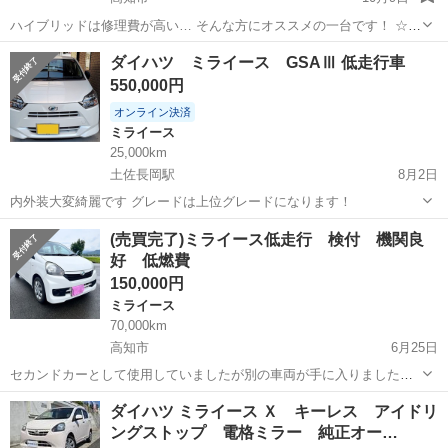
ハイブリッドは修理費が高い… そんな方にオススメの一台です！ ☆全
国どこでも自社ローン可能☆ ※沖縄、北海道、離島を除く
高知
高知市
ミライース
オトロン
ダイハツ ミライース GSAⅢ 低走行車
https://www.otoron.jp/lists/detail?car...
550,000円
オンライン決済
ミライース
25,000km
土佐長岡駅
8月2日
内外装大変綺麗です グレードは上位グレードになります！
高知
南国市
土佐長岡駅
ミライース
グレード
(売買完了)ミライース低走行 検付 機関良
好 低燃費
150,000円
ミライース
70,000km
高知市
6月25日
セカンドカーとして使用していましたが別の車両が手に入りましたの
でどなたかいかがでしょうか。 整備関係の仕事をしておりますので基
高知
高知市
ミライース
車両
ダイハツ ミライース Ｘ キーレス アイドリ
本的な部位は整備済みです。 比較的低走行ですのでまだまだお乗り頂
ングストップ 電格ミラー 純正オー…
けると思います。 走る、曲が...