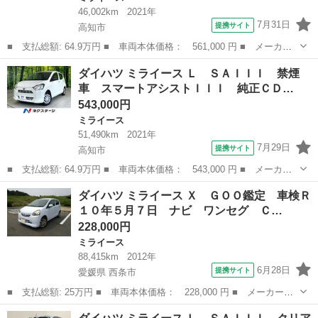
46,002km
2021年
7月31日
提携サイト
高知市
■ 支払総額: 64.9万円 ■ 車両本体価格： 561,000 円 ■ メーカー
名： ダイハツ ■ 車種名： ミライース ■ グレード名： Ｌ Ｓ
高知
高知市
ミライース
ダイハツ ミライース Ｌ ＳＡＩＩＩ 禁煙
ＡＩＩＩ クリアランスソナー 衝突被害軽減システム オートマチ
車 スマートアシストＩＩＩ 純正ＣＤ…
ックハイビー...
543,000円
ミライース
51,490km
2021年
7月29日
提携サイト
高知市
■ 支払総額: 64.9万円 ■ 車両本体価格： 543,000 円 ■ メーカー
名： ダイハツ ■ 車種名： ミライース ■ グレード名： Ｌ Ｓ
高知
高知市
ミライース
ダイハツ ミライース Ｘ ＧＯＯ鑑定 車検Ｒ
ＡＩＩＩ 禁煙車 スマートアシストＩＩＩ 純正ＣＤオーディオ
１０年５月７日 ナビ ワンセグ Ｃ…
クリアランス...
228,000円
ミライース
88,415km
2012年
6月28日
提携サイト
愛媛県 西条市
■ 支払総額: 25万円 ■ 車両本体価格： 228,000 円 ■ メーカー
名： ダイハツ ■ 車種名： ミライース ■ グレード名： Ｘ Ｇ
愛媛
西条市
ミライース