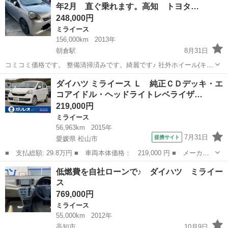
年2月 直ぐ乗れます。高知 トヨタ…
キーレス...
248,000円
ミライース
156,000km
2013年
朝倉駅
8月31日
コミコミ価格です。 整備清掃済みです。綺麗です♪ 社外ホイール(キズ
あり) LED 室内灯も明るいです♪ 購入時価格15万円のナビ付いてま
高知
高知市
朝倉駅
ミライース
ピクシス
ダイハツ ミライース Ｌ 純正ＣＤデッキ・エ
す。 フルセグTV 綺麗です。 走行中も観れます。 ぜひ現車確認お願い
コアイドル・ヘッドライトレベライザ…
します...
219,000円
ミライース
56,963km
2015年
7月31日
提携サイト
愛媛県 松山市
■ 支払総額: 29.8万円 ■ 車両本体価格： 219,000 円 ■ メーカー
名： ダイハツ ■ 車種名： ミライース ■ グレード名： Ｌ 純
愛媛
松山市
ミライース
低燃費を自社ローンで♪ ダイハツ ミライー
正ＣＤデッキ・エコアイドル・ヘッドライトレベライザー・キーレス
ス
エントリー・...
769,000円
ミライース
55,000km
2012年
高知市
10月9日