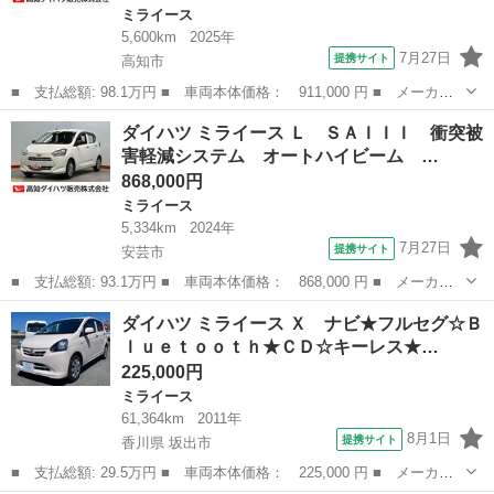
ミライース
5,600km
2025年
7月27日
提携サイト
高知市
■ 支払総額: 98.1万円 ■ 車両本体価格： 911,000 円 ■ メーカー
名： ダイハツ ■ 車種名： ミライース ■ グレード名： Ｌ Ｓ
高知
高知市
ミライース
ダイハツ ミライース Ｌ ＳＡＩＩＩ 衝突被
ＡＩＩＩ 衝突被害軽減システム オートハイビーム オートライ
害軽減システム オートハイビーム …
ト クリアラン...
868,000円
ミライース
5,334km
2024年
7月27日
提携サイト
安芸市
■ 支払総額: 93.1万円 ■ 車両本体価格： 868,000 円 ■ メーカー
名： ダイハツ ■ 車種名： ミライース ■ グレード名： Ｌ Ｓ
高知
安芸市
ミライース
ダイハツ ミライース Ｘ ナビ★フルセグ☆Ｂ
ＡＩＩＩ 衝突被害軽減システム オートハイビーム オートライ
ｌｕｅｔｏｏｔｈ★ＣＤ☆キーレス★…
ト クリアラン...
225,000円
ミライース
61,364km
2011年
8月1日
提携サイト
香川県 坂出市
■ 支払総額: 29.5万円 ■ 車両本体価格： 225,000 円 ■ メーカー