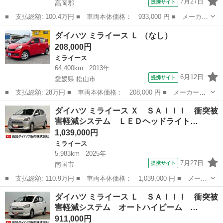
7月27日
提携サイト
高岡郡
■ 支払総額: 100.4万円 ■ 車両本体価格： 933,000 円 ■ メーカー
名： ダイハツ ■ 車種名： ミライース ■ グレード名： Ｌ Ｓ
高知
高岡郡
ミライース
ダイハツ ミライース Ｌ （なし）
ＡＩＩＩ クリアランスソナー オートライト オートハイビーム
208,000円
衝突被害軽...
ミライース
64,400km
2013年
6月12日
提携サイト
愛媛県 松山市
■ 支払総額: 28万円 ■ 車両本体価格： 208,000 円 ■ メーカー
名： ダイハツ ■ 車種名： ミライース ■ グレード名： Ｌ ■
愛媛
松山市
ミライース
ダイハツ ミライース Ｘ ＳＡＩＩＩ 衝突被
排気量： 660cc ■ ドア枚数： 5D ■ ミッション： インパネAT ...
害軽減システム ＬＥＤヘッドライト…
1,039,000円
ミライース
5,983km
2025年
7月27日
提携サイト
南国市
■ 支払総額: 110.9万円 ■ 車両本体価格： 1,039,000 円 ■ メーカ
ー名： ダイハツ ■ 車種名： ミライース ■ グレード名： Ｘ
高知
南国市
ミライース
ダイハツ ミライース Ｌ ＳＡＩＩＩ 衝突被
ＳＡＩＩＩ 衝突被害軽減システム ＬＥＤヘッドライト オートハ
害軽減システム オートハイビーム …
イビーム...
911,000円