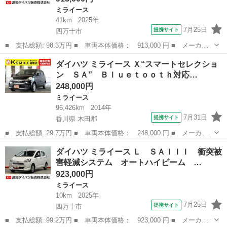
ミライース
41km
2025年
7月25日
提携サイト
四万十市
■ 支払総額: 98.3万円 ■ 車両本体価格： 913,000 円 ■ メーカー
名： ダイハツ ■ 車種名： ミライース ■ グレード名： Ｌ Ｓ
高知
四万十市
ミライース
ダイハツ ミライース Ｘ“スマートセレクショ
ＡＩＩＩ オートライト オートハイビーム クリアランスソナー
ン ＳＡ” Ｂｌｕｅｔｏｏｔｈ対応…
衝突被害軽減...
248,000円
ミライース
96,426km
2014年
7月31日
提携サイト
香川県 木田郡
■ 支払総額: 29.7万円 ■ 車両本体価格： 248,000 円 ■ メーカー
名： ダイハツ ■ 車種名： ミライース ■ グレード名： Ｘ“スマ
香川
木田郡
ミライース
ダイハツ ミライース Ｌ ＳＡＩＩＩ 衝突被
ートセレクション ＳＡ” Ｂｌｕｅｔｏｏｔｈ対応ナビ／アイドリン
害軽減システム オートハイビーム …
グストッ...
923,000円
ミライース
10km
2025年
7月25日
提携サイト
四万十市
■ 支払総額: 99.2万円 ■ 車両本体価格： 923,000 円 ■ メーカー