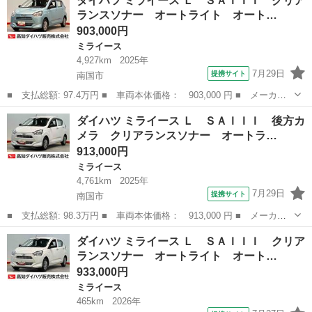
ダイハツ ミライース Ｌ ＳＡＩＩＩ クリア
ＯＯ鑑定 車検Ｒ１０年５月７日 ナビ ワンセグ ＣＤ ＵＳＢ接
ランスソナー オートライト オート…
続 エアコン パ...
903,000円
ミライース
4,927km
2025年
7月29日
提携サイト
南国市
■ 支払総額: 97.4万円 ■ 車両本体価格： 903,000 円 ■ メーカー
名： ダイハツ ■ 車種名： ミライース ■ グレード名： Ｌ Ｓ
高知
南国市
ミライース
ダイハツ ミライース Ｌ ＳＡＩＩＩ 後方カ
ＡＩＩＩ クリアランスソナー オートライト オートハイビーム
メラ クリアランスソナー オートラ…
衝突被害軽減...
913,000円
ミライース
4,761km
2025年
7月29日
提携サイト
南国市
■ 支払総額: 98.3万円 ■ 車両本体価格： 913,000 円 ■ メーカー
名： ダイハツ ■ 車種名： ミライース ■ グレード名： Ｌ Ｓ
高知
南国市
ミライース
ダイハツ ミライース Ｌ ＳＡＩＩＩ クリア
ＡＩＩＩ 後方カメラ クリアランスソナー オートライト オート
ランスソナー オートライト オート…
ハイビーム衝...
933,000円
ミライース
465km
2026年