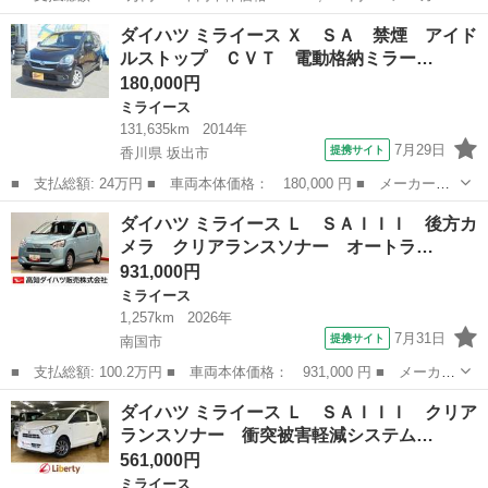
名： ダイハツ ■ 車種名： ミライース ■ グレード名： Ｘ ス
高知
高知市
ミライース
ダイハツ ミライース Ｘ ＳＡ 禁煙 アイド
マートセレクションＳＡ 禁煙車 スマートアシスト 純正１４イン
ルストップ ＣＶＴ 電動格納ミラー…
チアルミ キ...
180,000円
ミライース
131,635km
2014年
7月29日
提携サイト
香川県 坂出市
■ 支払総額: 24万円 ■ 車両本体価格： 180,000 円 ■ メーカー
名： ダイハツ ■ 車種名： ミライース ■ グレード名： Ｘ Ｓ
香川
坂出市
ミライース
ダイハツ ミライース Ｌ ＳＡＩＩＩ 後方カ
Ａ 禁煙 アイドルストップ ＣＶＴ 電動格納ミラー 全シートク
メラ クリアランスソナー オートラ…
リーニング済 １...
931,000円
ミライース
1,257km
2026年
7月31日
提携サイト
南国市
■ 支払総額: 100.2万円 ■ 車両本体価格： 931,000 円 ■ メーカー
名： ダイハツ ■ 車種名： ミライース ■ グレード名： Ｌ Ｓ
高知
南国市
ミライース
ダイハツ ミライース Ｌ ＳＡＩＩＩ クリア
ＡＩＩＩ 後方カメラ クリアランスソナー オートライト オート
ランスソナー 衝突被害軽減システム…
ハイビーム...
561,000円
ミライース