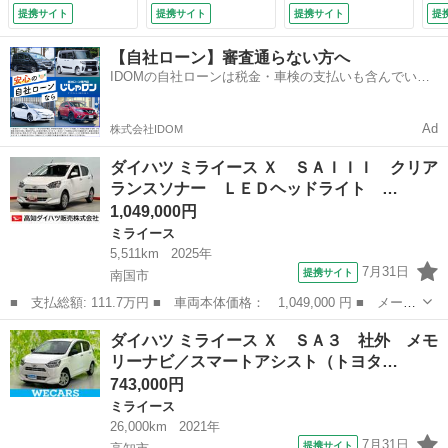
ム 衝突被害軽減シ
支援システム／ヘッ
／キーフリーシステ
提携サイト
提携サイト
提携サイト
提
ステム （検10.9）
ドランプ ＬＥＤ／
ム／パワーステアリ
Ｂｌｕｅｔｏｏｔｈ
ング／オートライト
【自社ローン】審査通らない方へ
接続／ＥＴＣ／横滑
／マニュアルエアコ
IDOMの自社ローンは税金・車検の支払いも含んでいる
り防止装置／アイド
ン／取扱説明書／パ
ので毎月の支払額は一定
リングストップ／フ
ワードアロック
ルセグＴＶ （車検
（車検整備付）
Ad
株式会社IDOM
整備付）
ダイハツ ミライース Ｘ ＳＡＩＩＩ クリア
ランスソナー ＬＥＤヘッドライト …
1,049,000円
ミライース
5,511km
2025年
7月31日
提携サイト
南国市
■ 支払総額: 111.7万円 ■ 車両本体価格： 1,049,000 円 ■ メーカ
ー名： ダイハツ ■ 車種名： ミライース ■ グレード名： Ｘ
高知
南国市
ミライース
ダイハツ ミライース Ｘ ＳＡ３ 社外 メモ
ＳＡＩＩＩ クリアランスソナー ＬＥＤヘッドライト オートライ
リーナビ／スマートアシスト（トヨタ…
ト オー...
743,000円
ミライース
26,000km
2021年
7月31日
提携サイト