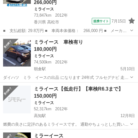
266,000円
ミライース
73,847km
2012年
7月15日
提携サイト
香川県 高松市
■ 支払総額: 29.8万円 ■ 車両本体価格： 266,000 円 ■ メーカー
名： ダイハツ ■ 車種名： ミライース ■ グレード名： Ｘ キ
香川
高松市
ミライース
ミライース 車検有り
ーレス アイドリングストップ 電格ミラー 純正オーディオ Ｃ
180,000円
Ｄ エアコン ...
ミライース
74,500km
2012年
朝倉駅
5月10日
ダイハツ ミラ イースの出品 になります 24年式 フルセグナビ 走行
距離 74500 Km 車検令和7年3月 現在不具合ありません 燃費軽最高ク
高知
高知市
朝倉駅
ミライース
走行距離
ミライース【低走行】【車検R6.3まで】
ラス 天井、ボンネットクリア剥げあります 現車確認よろしくお願いし
150,000円
ます
ミライース
52,317km
2012年
高知駅
12月8日
燃費の良さに定評のあるミライースです。 通勤やちょっとした買い物
などセカンドカーなどに如何でしょうか。 友人の代理出品になりま
高知
高知市
高知駅
ミライース
走行距離
ミラーイース
す。 使ってくれる前提の方に譲りたいそうで、転売目的の方が嬉しい