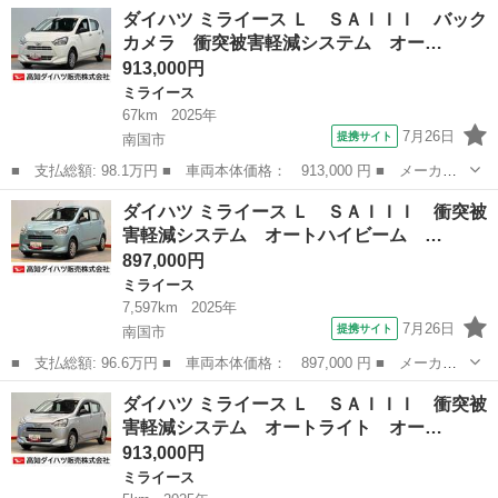
名： ダイハツ ■ 車種名： ミライース ■ グレード名： Ｘ ナ
香川
坂出市
ミライース
ダイハツ ミライース Ｌ ＳＡＩＩＩ バック
ビ★フルセグ☆Ｂｌｕｅｔｏｏｔｈ★ＣＤ☆キーレス★電動格納ドア
カメラ 衝突被害軽減システム オー…
ミラー ■ ...
913,000円
ミライース
67km
2025年
7月26日
提携サイト
南国市
■ 支払総額: 98.1万円 ■ 車両本体価格： 913,000 円 ■ メーカー
名： ダイハツ ■ 車種名： ミライース ■ グレード名： Ｌ Ｓ
高知
南国市
ミライース
ダイハツ ミライース Ｌ ＳＡＩＩＩ 衝突被
ＡＩＩＩ バックカメラ 衝突被害軽減システム オートライト オ
害軽減システム オートハイビーム …
ートハイビー...
897,000円
ミライース
7,597km
2025年
7月26日
提携サイト
南国市
■ 支払総額: 96.6万円 ■ 車両本体価格： 897,000 円 ■ メーカー
名： ダイハツ ■ 車種名： ミライース ■ グレード名： Ｌ Ｓ
高知
南国市
ミライース
ダイハツ ミライース Ｌ ＳＡＩＩＩ 衝突被
ＡＩＩＩ 衝突被害軽減システム オートハイビーム オートライ
害軽減システム オートライト オー…
ト クリアラン...
913,000円
ミライース