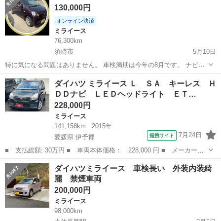
130,000円
金額設定にはなっていません。悪しか...
オンライン決済
ミライース
76,300km
須崎市
5月10日
特に気になる問題はありません。 車検満期は今年の8月です。 ナビ、
ETC付いています。 大きなキズやヘコミはありませんが 中古車なので
高知
須崎市
ミライース
イース
ダイハツ ミライース Ｌ ＳＡ キーレス Ｈ
小キズ等はあります。 現車確認の上、購入お願い致します。
ＤＤナビ ＬＥＤヘッドライト ＥＴ…
228,000円
ミライース
141,158km
2015年
7月24日
提携サイト
愛媛県 伊予郡
■ 支払総額: 30万円 ■ 車両本体価格： 228,000 円 ■ メーカー
名： ダイハツ ■ 車種名： ミライース ■ グレード名： Ｌ Ｓ
愛媛
伊予郡
ミライース
ダイハツミライース 車検長い 外装内装綺
Ａ キーレス ＨＤＤナビ ＬＥＤヘッドライト ＥＴＣ ミュージ
麗 禁煙車両
ックサーバー Ｄ...
200,000円
ミライース
98,000km