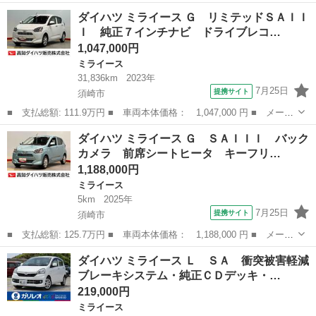
名： ダイハツ ■ 車種名： ミライース ■ グレード名： Ｌ Ｓ
高知
四万十市
ミライース
ダイハツ ミライース Ｇ リミテッドＳＡＩＩ
ＡＩＩＩ 衝突被害軽減システム オートハイビーム オートライ
Ｉ 純正７インチナビ ドライブレコ…
ト クリアラン...
1,047,000円
ミライース
31,836km
2023年
7月25日
提携サイト
須崎市
■ 支払総額: 111.9万円 ■ 車両本体価格： 1,047,000 円 ■ メーカ
ー名： ダイハツ ■ 車種名： ミライース ■ グレード名： Ｇ
高知
須崎市
ミライース
ダイハツ ミライース Ｇ ＳＡＩＩＩ バック
リミテッドＳＡＩＩＩ 純正７インチナビ ドライブレコーダー バ
カメラ 前席シートヒータ キーフリ…
ックカメ...
1,188,000円
ミライース
5km
2025年
7月25日
提携サイト
須崎市
■ 支払総額: 125.7万円 ■ 車両本体価格： 1,188,000 円 ■ メーカ
ー名： ダイハツ ■ 車種名： ミライース ■ グレード名： Ｇ
高知
須崎市
ミライース
ダイハツ ミライース Ｌ ＳＡ 衝突被害軽減
ＳＡＩＩＩ バックカメラ 前席シートヒータ キーフリー 衝突被
ブレーキシステム・純正ＣＤデッキ・…
害軽減シ...
219,000円
ミライース