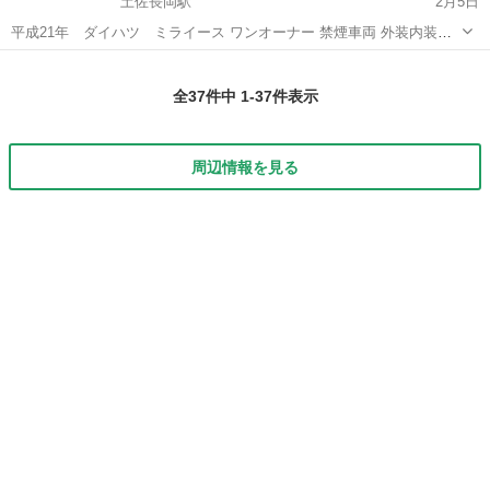
土佐長岡駅
2月5日
平成21年 ダイハツ ミライース ワンオーナー 禁煙車両 外装内装綺
麗です タイヤ溝あり 不具合無し 現車確認大歓迎 車検 来年4月まで
高知
南国市
土佐長岡駅
ミライース
車両
全37件中 1-37件表示
周辺情報を見る