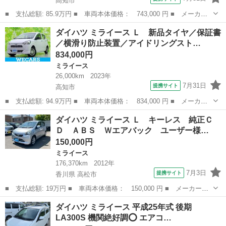
高知市
■ 支払総額: 85.9万円 ■ 車両本体価格： 743,000 円 ■ メーカー
名： ダイハツ ■ 車種名： ミライース ■ グレード名： Ｘ Ｓ
高知
高知市
ミライース
ダイハツ ミライース Ｌ 新品タイヤ／保証書
Ａ３ 社外 メモリーナビ／スマートアシスト（トヨタ・ダイハツ）
／横滑り防止装置／アイドリングスト…
／車線逸脱防...
834,000円
ミライース
26,000km
2023年
7月31日
提携サイト
高知市
■ 支払総額: 94.9万円 ■ 車両本体価格： 834,000 円 ■ メーカー
名： ダイハツ ■ 車種名： ミライース ■ グレード名： Ｌ 新
高知
高知市
ミライース
ダイハツ ミライース Ｌ キーレス 純正Ｃ
品タイヤ／保証書／横滑り防止装置／アイドリングストップ／禁煙車
Ｄ ＡＢＳ Ｗエアバック ユーザー様…
／パワーウイ...
150,000円
ミライース
176,370km
2012年
7月3日
提携サイト
香川県 高松市
■ 支払総額: 19万円 ■ 車両本体価格： 150,000 円 ■ メーカー
名： ダイハツ ■ 車種名： ミライース ■ グレード名： Ｌ キ
香川
高松市
ミライース
ダイハツ ミライース 平成25年式 後期
ーレス 純正ＣＤ ＡＢＳ Ｗエアバック ユーザー様下取り車 ■
LA300S 機関絶好調⭕️ エアコ…
排気量： 66...