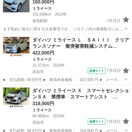
160,000円
ミライース
152,000km
2013年
後免町駅
7月31日
まず初めに取引に関する注意事項です。 ジモティ内の車両取引におい
て、社会通念常識から逸脱した ・引き渡し後、名義変更をしないまま
高知
南国市
後免町駅
ミライース
ダイハツ ミライース Ｌ ＳＡＩＩＩ クリア
バックれ ・購入確約後の一方的な値下げ要求 ・支払い能力の無い方か
ランスソナー 衝突被害軽減システム…
らの購入連絡、分割要求...
422,000円
ミライース
21,571km
2018年
7月31日
提携サイト
高知市
■ 支払総額: 49.9万円 ■ 車両本体価格： 422,000 円 ■ メーカー
名： ダイハツ ■ 車種名： ミライース ■ グレード名： Ｌ Ｓ
高知
高知市
ミライース
ダイハツ ミライース Ｘ スマートセレクショ
ＡＩＩＩ クリアランスソナー 衝突被害軽減システム オートマチ
ンＳＡ 禁煙車 スマートアシスト …
ックハイビー...
318,000円
ミライース
68,460km
2015年
7月31日
提携サイト
高知市
■ 支払総額: 39.9万円 ■ 車両本体価格： 318,000 円 ■ メーカー