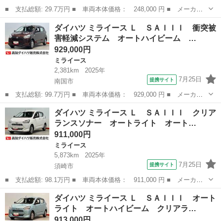
■ 支払総額: 29.7万円 ■ 車両本体価格： 248,000 円 ■ メーカー
名： ダイハツ ■ 車種名： ミライース ■ グレード名： Ｌ 純
香川
木田郡
ミライース
ダイハツ ミライース Ｌ ＳＡＩＩＩ 衝突被
正オーディオ／ＥＴＣ／ヘッドライトレベライザー／アイドリングス
害軽減システム オートハイビーム …
トップ／キー...
929,000円
ミライース
2,381km
2025年
7月25日
提携サイト
南国市
■ 支払総額: 99.7万円 ■ 車両本体価格： 929,000 円 ■ メーカー
名： ダイハツ ■ 車種名： ミライース ■ グレード名： Ｌ Ｓ
高知
南国市
ミライース
ダイハツ ミライース Ｌ ＳＡＩＩＩ クリア
ＡＩＩＩ 衝突被害軽減システム オートハイビーム オートライ
ランスソナー オートライト オート…
ト クリアラン...
911,000円
ミライース
5,873km
2025年
7月25日
提携サイト
須崎市
■ 支払総額: 98.1万円 ■ 車両本体価格： 911,000 円 ■ メーカー
名： ダイハツ ■ 車種名： ミライース ■ グレード名： Ｌ Ｓ
高知
須崎市
ミライース
ダイハツ ミライース Ｌ ＳＡＩＩＩ オート
ＡＩＩＩ クリアランスソナー オートライト オートハイビーム
ライト オートハイビーム クリアラ…
衝突被害軽減...
913,000円