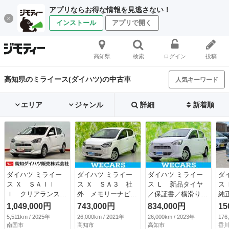
アプリならお得な情報を見逃さない！
インストール
アプリで開く
高知県
検索
ログイン
投稿
高知県のミライース(ダイハツ)の中古車
人気キーワード
エリア
ジャンル
詳細
新着順
ダイハツ ミライー
ダイハツ ミライー
ダイハツ ミライー
ダ
ス Ｘ ＳＡＩＩ
ス Ｘ ＳＡ３ 社
ス Ｌ 新品タイヤ
ス
Ｉ クリアランスソ
外 メモリーナビ／
／保証書／横滑り防
純
ナー ＬＥＤヘッド
スマートアシスト
止装置／アイドリン
Ｗ
1,049,000円
743,000円
834,000円
15
ライト オートライ
（トヨタ・ダイハ
グストップ／禁煙車
ザ
5,511km / 2025年
26,000km / 2021年
26,000km / 2023年
176
ト オートハイビー
ツ）／車線逸脱防止
／パワーウインドウ
（検
南国市
高知市
高知市
香川