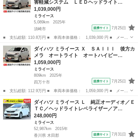
害軽減システム ＬＥＤヘッドライト…
イビーム...
1,039,000円
ミライース
5,089km
2025年
7月25日
提携サイト
須崎市
■ 支払総額: 110.8万円 ■ 車両本体価格： 1,039,000 円 ■ メーカ
ー名： ダイハツ ■ 車種名： ミライース ■ グレード名： Ｘ
高知
須崎市
ミライース
ダイハツ ミライース Ｘ ＳＡＩＩＩ 後方カ
ＳＡＩＩＩ 衝突被害軽減システム ＬＥＤヘッドライト オートラ
メラ オートライト オートハイビー…
イト オ...
1,059,000円
ミライース
809km
2025年
7月25日
提携サイト
四万十市
■ 支払総額: 112.9万円 ■ 車両本体価格： 1,059,000 円 ■ メーカ
ー名： ダイハツ ■ 車種名： ミライース ■ グレード名： Ｘ
高知
四万十市
ミライース
ダイハツ ミライース Ｌ 純正オーディオ／Ｅ
ＳＡＩＩＩ 後方カメラ オートライト オートハイビーム ＬＥＤ
ＴＣ／ヘッドライトレベライザー／ア…
ヘッドラ...
248,000円
ミライース
52,987km
2015年
7月31日
提携サイト
香川県 木田郡