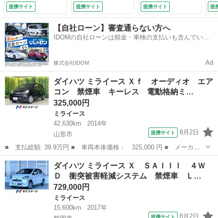
プ 横滑り防止
備付）
Ｄ （車検整備付）
提携サイト
提携サイト
提携サイト
提
（検9.2）
【自社ローン】審査通らない方へ
IDOMの自社ローンは税金・車検の支払いも含んでいる
ので毎月の支払額は一定
Ad
株式会社IDOM
ダイハツ ミライース Ｘｆ オーディオ エア
コン 禁煙車 キーレス 電動格納ミ…
325,000円
ミライース
42,630km
2014年
8月2日
提携サイト
山形市
■ 支払総額: 39.9万円 ■ 車両本体価格： 325,000 円 ■ メーカー
名： ダイハツ ■ 車種名： ミライース ■ グレード名： Ｘｆ
山形
山形市
ミライース
ダイハツ ミライース Ｘ ＳＡＩＩＩ ４Ｗ
オーディオ エアコン 禁煙車 キーレス 電動格納ミラー ＣＤ
Ｄ 衝突被害軽減システム 禁煙車 Ｌ…
アイドリング...
729,000円
ミライース
15,600km
2017年
8月2日
提携サイト