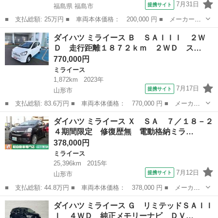
7月31日
提携サイト
福島県 福島市
■ 支払総額: 25万円 ■ 車両本体価格： 200,000 円 ■ メーカー
名： ダイハツ ■ 車種名： ミライース ■ グレード名： Ｘ 車
福島
福島市
ミライース
ダイハツ ミライース Ｂ ＳＡＩＩＩ ２Ｗ
検２年付き ＥＴＣ エコアイドリングストップ 格納ミラー 運転
Ｄ 走行距離１８７２ｋｍ ２ＷＤ ス…
席助手席エアバッ...
770,000円
ミライース
1,872km
2023年
7月17日
提携サイト
山形市
■ 支払総額: 83.6万円 ■ 車両本体価格： 770,000 円 ■ メーカー
名： ダイハツ ■ 車種名： ミライース ■ グレード名： Ｂ Ｓ
山形
山形市
ミライース
ダイハツ ミライース Ｘ ＳＡ ７／１８－２
ＡＩＩＩ ２ＷＤ 走行距離１８７２ｋｍ ２ＷＤ スマートアシス
４期間限定 修復歴無 電動格納ミラ…
ト ２ＤＩＮ...
378,000円
ミライース
25,396km
2015年
7月12日
提携サイト
山形市
■ 支払総額: 44.8万円 ■ 車両本体価格： 378,000 円 ■ メーカー
名： ダイハツ ■ 車種名： ミライース ■ グレード名： Ｘ Ｓ
山形
山形市
ミライース
ダイハツ ミライース Ｇ リミテッドＳＡＩＩ
Ａ ７／１８－２４期間限定 修復歴無 電動格納ミラー 衝突軽減
Ｉ ４ＷＤ 純正メモリーナビ ＤＶ…
ブレーキ 運...