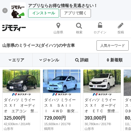
アプリならお得な情報を見逃さない！
インストール
アプリで開く
山形県
検索
ログイン
投稿
山形県のミライース(ダイハツ)の中古車
人気キーワード
エリア
ジャンル
詳細
新着順
ダイハツ ミライー
ダイハツ ミライー
ダイハツ ミライー
ダ
ス Ｘｆ オーディ
ス Ｘ ＳＡＩＩ
ス Ｘｆ オーデイ
ス
オ エアコン 禁煙
Ｉ ４ＷＤ 衝突被
オ ＥＴＣ 禁煙
Ｄ
車 キーレス 電動
害軽減システム 禁
車 キーレス 電動
Ｄ 
325,000円
729,000円
393,000円
80
格納ミラー ＣＤ
煙車 ＬＥＤヘッ
格納ミラー アイド
42,630km / 2014年
15,600km / 2017年
30,780km / 2017年
111
アイドリングストッ
ド ＣＤ （車検整
リングストップ Ｃ
山形市
鶴岡市
山形市
青森