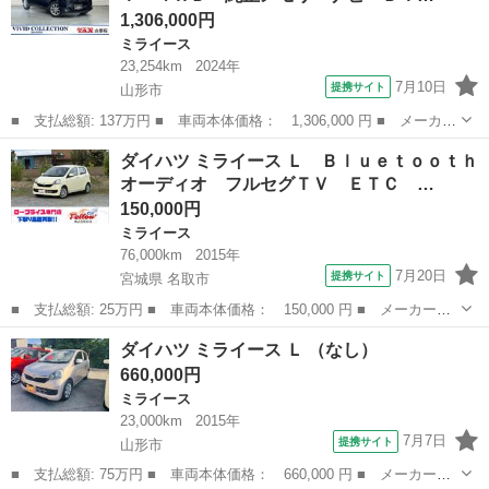
1,306,000円
ミライース
23,254km
2024年
7月10日
提携サイト
山形市
■ 支払総額: 137万円 ■ 車両本体価格： 1,306,000 円 ■ メーカー
名： ダイハツ ■ 車種名： ミライース ■ グレード名： Ｇ リ
山形
山形市
ミライース
ダイハツ ミライース Ｌ Ｂｌｕｅｔｏｏｔｈ
ミテッドＳＡＩＩＩ ４ＷＤ 純正メモリーナビ ＤＶＤ Ｂｌｕｅ
オーディオ フルセグＴＶ ＥＴＣ …
ｔｏｏｔｈ...
150,000円
ミライース
76,000km
2015年
7月20日
提携サイト
宮城県 名取市
■ 支払総額: 25万円 ■ 車両本体価格： 150,000 円 ■ メーカー
名： ダイハツ ■ 車種名： ミライース ■ グレード名： Ｌ Ｂ
宮城
名取市
ミライース
ダイハツ ミライース Ｌ （なし）
ｌｕｅｔｏｏｔｈオーディオ フルセグＴＶ ＥＴＣ 電動格納ミラ
660,000円
ー パワーウィン...
ミライース
23,000km
2015年
7月7日
提携サイト
山形市
■ 支払総額: 75万円 ■ 車両本体価格： 660,000 円 ■ メーカー