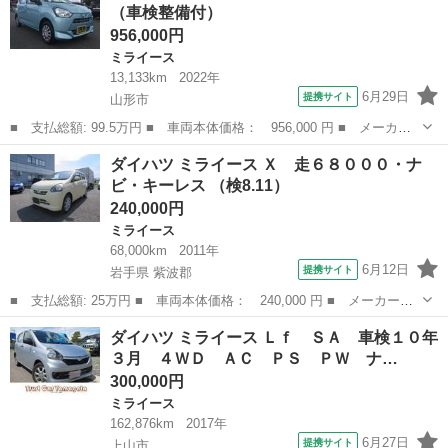
（車検整備付）
ランスソナー 衝...
956,000円
ミライース
13,133km
2022年
6月29日
提携サイト
山形市
■ 支払総額: 99.5万円 ■ 車両本体価格： 956,000 円 ■ メーカー
名： ダイハツ ■ 車種名： ミライース ■ グレード名： Ｌ Ｓ
山形
山形市
ミライース
ダイハツ ミライース Ｘ 走６８０００・ナ
ＡＩＩＩ ４ＷＤ ■ 排気量： 660cc ■ ドア枚数： 5D ■ ミッ...
ビ・キーレス （検8.11）
240,000円
ミライース
68,000km
2011年
6月12日
提携サイト
岩手県 紫波郡
■ 支払総額: 25万円 ■ 車両本体価格： 240,000 円 ■ メーカー
名： ダイハツ ■ 車種名： ミライース ■ グレード名： Ｘ 走
岩手
紫波郡
ミライース
ダイハツ ミライース Ｌｆ ＳＡ 車検１０年
６８０００・ナビ・キーレス ■ 排気量： 660cc ■ ドア枚数：
３月 ４ＷＤ ＡＣ ＰＳ ＰＷ ナ…
5D ■...
300,000円
ミライース
162,876km
2017年
6月27日
提携サイト
上山市