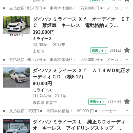
鶴岡市
■ 支払総額: 83.4万円 ■ 車両本体価格： 729,000 円 ■ メーカー
名： ダイハツ ■ 車種名： ミライース ■ グレード名： Ｘ Ｓ
山形
鶴岡市
ミライース
ダイハツ ミライース Ｘｆ オーデイオ ＥＴ
ＡＩＩＩ ４ＷＤ 衝突被害軽減システム 禁煙車 ＬＥＤヘッド
Ｃ 禁煙車 キーレス 電動格納ミラ…
ＣＤ ■ 排...
393,000円
ミライース
30,780km
2017年
8月1日
提携サイト
山形市
■ 支払総額: 49.9万円 ■ 車両本体価格： 393,000 円 ■ メーカー
名： ダイハツ ■ 車種名： ミライース ■ グレード名： Ｘｆ
山形
山形市
ミライース
ダイハツ ミライース Ｘｆ ＡＴ４ＷＤ純正オ
オーデイオ ＥＴＣ 禁煙車 キーレス 電動格納ミラー アイドリ
ーディオＣＤ （検8.12）
ングストップ...
80,000円
ミライース
111,746km
2011年
7月30日
提携サイト
青森県 青森市
■ 支払総額: 13万円 ■ 車両本体価格： 80,000 円 ■ メーカー
名： ダイハツ ■ 車種名： ミライース ■ グレード名： Ｘｆ
青森
青森市
ミライース
ダイハツ ミライース Ｌ 純正ＣＤオーディ
ＡＴ４ＷＤ純正オーディオＣＤ ■ 排気量： 660cc ■ ドア枚数：
オ キーレス アイドリングストップ …
5D ■...