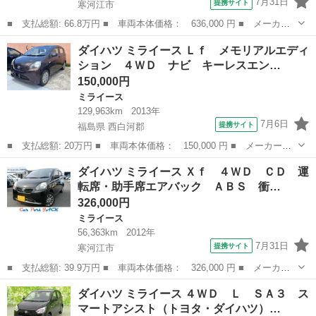
7月31日
提携サイト
寒河江市
■ 支払総額: 66.8万円 ■ 車両本体価格： 636,000 円 ■ メーカー
名： ダイハツ ■ 車種名： ミライース ■ グレード名： Ｘｆ
山形
寒河江市
ミライース
ダイハツ ミライース Ｌｆ メモリアルエディ
４ＷＤ ＡＢＳ キーレス ナビ フルセグＴＶ Ｂｌｕｅｔｏｏｔ
ション ４ＷＤ ナビ キーレスエン…
ｈ バックカ...
150,000円
ミライース
129,963km
2013年
7月6日
提携サイト
福島県 西白河郡
■ 支払総額: 20万円 ■ 車両本体価格： 150,000 円 ■ メーカー
名： ダイハツ ■ 車種名： ミライース ■ グレード名： Ｌｆ
福島
西白河郡
ミライース
ダイハツ ミライース Ｘｆ ４ＷＤ ＣＤ 運
メモリアルエディション ４ＷＤ ナビ キーレスエントリー アイ
転席・助手席エアバック ＡＢＳ 衝…
ドリングストップ...
326,000円
ミライース
56,363km
2012年
7月31日
提携サイト
寒河江市
■ 支払総額: 39.9万円 ■ 車両本体価格： 326,000 円 ■ メーカー
名： ダイハツ ■ 車種名： ミライース ■ グレード名： Ｘｆ
山形
寒河江市
ミライース
ダイハツ ミライース ４ＷＤ Ｌ ＳＡ３ ス
４ＷＤ ＣＤ 運転席・助手席エアバック ＡＢＳ 衝突安全ボデ
マートアシスト（トヨタ・ダイハツ）…
ィ キーレス ...