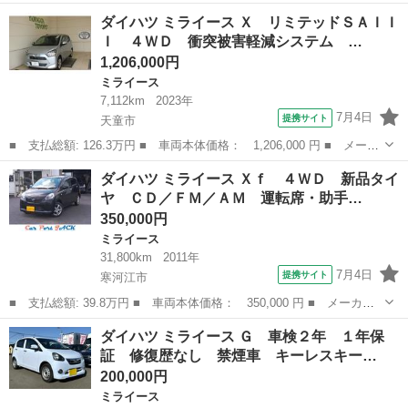
名： ダイハツ ■ 車種名： ミライース ■ グレード名： Ｌ ■
山形
山形市
ミライース
ダイハツ ミライース Ｘ リミテッドＳＡＩＩ
排気量： 660cc ■ ドア枚数： 5D ■ ミッション： AT ■ 店舗...
Ｉ ４ＷＤ 衝突被害軽減システム …
1,206,000円
ミライース
7,112km
2023年
7月4日
提携サイト
天童市
■ 支払総額: 126.3万円 ■ 車両本体価格： 1,206,000 円 ■ メーカ
ー名： ダイハツ ■ 車種名： ミライース ■ グレード名： Ｘ
山形
天童市
ミライース
ダイハツ ミライース Ｘｆ ４ＷＤ 新品タイ
リミテッドＳＡＩＩＩ ４ＷＤ 衝突被害軽減システム ドラレコ
ヤ ＣＤ／ＦＭ／ＡＭ 運転席・助手…
ＬＥＤヘ...
350,000円
ミライース
31,800km
2011年
7月4日
提携サイト
寒河江市
■ 支払総額: 39.8万円 ■ 車両本体価格： 350,000 円 ■ メーカー
名： ダイハツ ■ 車種名： ミライース ■ グレード名： Ｘｆ
山形
寒河江市
ミライース
ダイハツ ミライース Ｇ 車検２年 １年保
４ＷＤ 新品タイヤ ＣＤ／ＦＭ／ＡＭ 運転席・助手席エアバッ
証 修復歴なし 禁煙車 キーレスキー…
グ ＡＢＳ 電...
200,000円
ミライース