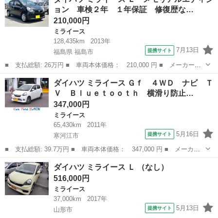
ＷＤ キーレス ＡＢＳ 横滑り防止装置 オートライト ■ 排気
ョン 車検２年 １年保証 修復歴な…
量： 660cc...
210,000円
ミライース
128,435km
2013年
7月13日
提携サイト
福島県 福島市
■ 支払総額: 26万円 ■ 車両本体価格： 210,000 円 ■ メーカー
名： ダイハツ ■ 車種名： ミライース ■ グレード名： Ｌ メ
福島
福島市
ミライース
ダイハツ ミライース Ｇｆ ４ＷＤ ナビ Ｔ
モリアルエディション 車検２年 １年保証 修復歴なし 禁煙車
Ｖ Ｂｌｕｅｔｏｏｔｈ 横滑り防止…
スマートキー 盗...
347,000円
ミライース
65,430km
2011年
5月16日
提携サイト
寒河江市
■ 支払総額: 39.7万円 ■ 車両本体価格： 347,000 円 ■ メーカー
名： ダイハツ ■ 車種名： ミライース ■ グレード名： Ｇｆ
山形
寒河江市
ミライース
ダイハツ ミライース Ｌ （なし）
４ＷＤ ナビ ＴＶ Ｂｌｕｅｔｏｏｔｈ 横滑り防止 ＡＢＳ 運
516,000円
転席・助手席...
ミライース
37,000km
2017年
5月13日
提携サイト
山形市