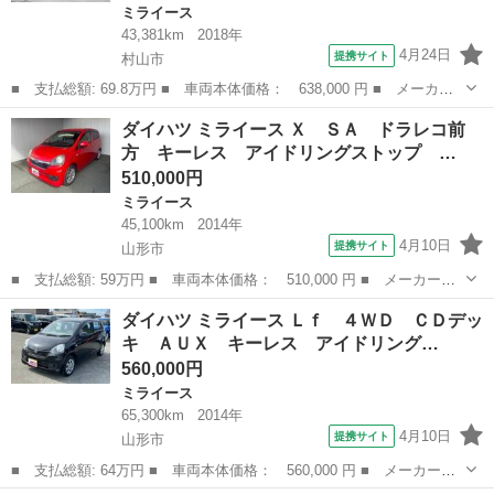
ミライース
43,381km
2018年
4月24日
提携サイト
村山市
■ 支払総額: 69.8万円 ■ 車両本体価格： 638,000 円 ■ メーカー
名： ダイハツ ■ 車種名： ミライース ■ グレード名： Ｌ Ｓ
山形
村山市
ミライース
ダイハツ ミライース Ｘ ＳＡ ドラレコ前
ＡＩＩＩ ４ＷＤ ナビ テレビ Ｂｌｕｅｔｏｏｔｈ接続 ドラレ
方 キーレス アイドリングストップ …
コ 寒冷地仕...
510,000円
ミライース
45,100km
2014年
4月10日
提携サイト
山形市
■ 支払総額: 59万円 ■ 車両本体価格： 510,000 円 ■ メーカー
名： ダイハツ ■ 車種名： ミライース ■ グレード名： Ｘ Ｓ
山形
山形市
ミライース
ダイハツ ミライース Ｌｆ ４ＷＤ ＣＤデッ
Ａ ドラレコ前方 キーレス アイドリングストップ ＣＤデッキ
キ ＡＵＸ キーレス アイドリング…
ＡＵＸ パワーウ...
560,000円
ミライース
65,300km
2014年
4月10日
提携サイト
山形市
■ 支払総額: 64万円 ■ 車両本体価格： 560,000 円 ■ メーカー
名： ダイハツ ■ 車種名： ミライース ■ グレード名： Ｌｆ