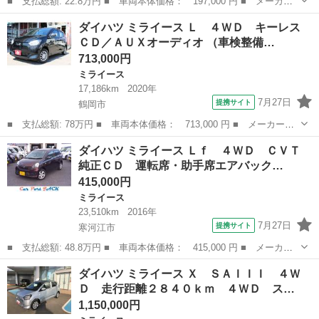
■ 支払総額: 22.8万円 ■ 車両本体価格： 197,000 円 ■ メーカー
名： ダイハツ ■ 車種名： ミライース ■ グレード名： Ｘ Ｓ
宮城
大崎市
ミライース
ダイハツ ミライース Ｌ ４ＷＤ キーレス
Ａ 社外７インチナビ／フルセグ／ＣＤ／ＤＶＤ／Ｂｌｕｅｔｏｏｔ
ＣＤ／ＡＵＸオーディオ （車検整備…
ｈ／ドライブ...
713,000円
ミライース
17,186km
2020年
7月27日
提携サイト
鶴岡市
■ 支払総額: 78万円 ■ 車両本体価格： 713,000 円 ■ メーカー
名： ダイハツ ■ 車種名： ミライース ■ グレード名： Ｌ ４
山形
鶴岡市
ミライース
ダイハツ ミライース Ｌｆ ４ＷＤ ＣＶＴ
ＷＤ キーレス ＣＤ／ＡＵＸオーディオ ■ 排気量： 660cc ■ ド
純正ＣＤ 運転席・助手席エアバック…
ア枚数...
415,000円
ミライース
23,510km
2016年
7月27日
提携サイト
寒河江市
■ 支払総額: 48.8万円 ■ 車両本体価格： 415,000 円 ■ メーカー
名： ダイハツ ■ 車種名： ミライース ■ グレード名： Ｌｆ
山形
寒河江市
ミライース
ダイハツ ミライース Ｘ ＳＡＩＩＩ ４Ｗ
４ＷＤ ＣＶＴ 純正ＣＤ 運転席・助手席エアバック ＡＢＳ パ
Ｄ 走行距離２８４０ｋｍ ４ＷＤ ス…
ワーウィンド...
1,150,000円