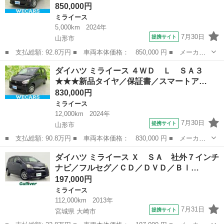
850,000円
ミライース
5,000km
2024年
7月30日
提携サイト
山形市
■ 支払総額: 92.8万円 ■ 車両本体価格： 850,000 円 ■ メーカー
名： ダイハツ ■ 車種名： ミライース ■ グレード名： ４Ｗ
山形
山形市
ミライース
ダイハツ ミライース ４ＷＤ Ｌ ＳＡ３
Ｄ Ｌ ＳＡ３ スマートアシスト（トヨタ・ダイハツ）／ＡＢＳ／
★★★新品タイヤ／保証書／スマートア…
禁煙車／パワー...
830,000円
ミライース
12,000km
2024年
7月30日
提携サイト
山形市
■ 支払総額: 90.8万円 ■ 車両本体価格： 830,000 円 ■ メーカー
名： ダイハツ ■ 車種名： ミライース ■ グレード名： ４Ｗ
山形
山形市
ミライース
ダイハツ ミライース Ｘ ＳＡ 社外７インチ
Ｄ Ｌ ＳＡ３ ★★★新品タイヤ／保証書／スマートアシスト（ト
ナビ／フルセグ／ＣＤ／ＤＶＤ／Ｂｌ…
ヨタ・ダイハツ...
197,000円
ミライース
112,000km
2013年
7月31日
提携サイト
宮城県 大崎市