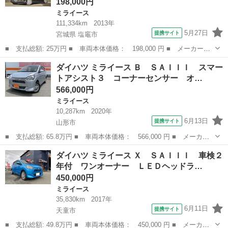
198,000円
ミライース
111,334km
2013年
5月27日
提携サイト
宮城県 塩竈市
■ 支払総額: 25万円 ■ 車両本体価格： 198,000 円 ■ メーカー
名： ダイハツ ■ 車種名： ミライース ■ グレード名： Ｌ Ｓ
宮城
塩竈市
ミライース
ダイハツ ミライース Ｂ ＳＡＩＩＩ スマー
Ａ ■ 排気量： 660cc ■ ドア枚数： 5D ■ ミッション： CVT ...
トアシスト３ コーナーセンサー オ…
566,000円
ミライース
10,287km
2020年
6月13日
提携サイト
山形市
■ 支払総額: 65.8万円 ■ 車両本体価格： 566,000 円 ■ メーカー
名： ダイハツ ■ 車種名： ミライース ■ グレード名： Ｂ Ｓ
山形
山形市
ミライース
ダイハツ ミライース Ｘ ＳＡＩＩＩ 車検２
ＡＩＩＩ スマートアシスト３ コーナーセンサー オートハイビー
年付 ワンオーナー ＬＥＤヘッドラ…
ム アイドリ...
450,000円
ミライース
35,830km
2017年
6月11日
提携サイト
天童市
■ 支払総額: 49.8万円 ■ 車両本体価格： 450,000 円 ■ メーカー