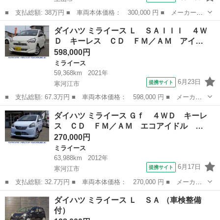
■ 支払総額: 38万円 ■ 車両本体価格： 300,000 円 ■ メーカー
名： ダイハツ ■ 車種名： ミライース ■ グレード名： Ｌｆ
山形
上山市
ミライース
ダイハツ ミライース Ｌ ＳＡＩＩＩ ４Ｗ
ＳＡ 車検１０年３月 ４ＷＤ ＡＣ ＰＳ ＰＷ ナビ ＴＶ Ｂ
Ｄ キーレス ＣＤ ＦＭ／ＡＭ アイ…
ｌｕｅｔｏｏｔｈ...
598,000円
ミライース
59,368km
2021年
6月23日
提携サイト
寒河江市
■ 支払総額: 67.3万円 ■ 車両本体価格： 598,000 円 ■ メーカー
名： ダイハツ ■ 車種名： ミライース ■ グレード名： Ｌ Ｓ
山形
寒河江市
ミライース
ダイハツ ミライース Ｇｆ ４ＷＤ キーレ
ＡＩＩＩ ４ＷＤ キーレス ＣＤ ＦＭ／ＡＭ アイドリングスト
ス ＣＤ ＦＭ／ＡＭ エコアイドル …
ップ レーダ...
270,000円
ミライース
63,988km
2012年
6月17日
提携サイト
寒河江市
■ 支払総額: 32.7万円 ■ 車両本体価格： 270,000 円 ■ メーカー
名： ダイハツ ■ 車種名： ミライース ■ グレード名： Ｇｆ
山形
寒河江市
ミライース
ダイハツ ミライース Ｌ ＳＡ （車検整備
４ＷＤ キーレス ＣＤ ＦＭ／ＡＭ エコアイドル コーナーセン
付）
サー 横滑り...