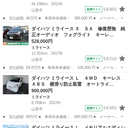
44,100km
2012年
5月30日
提携サイト
山形市
■ 支払総額: 46万円 ■ 車両本体価格： 380,000 円 ■ メーカー
名： ダイハツ ■ 車種名： ミライース ■ グレード名： Ｌ メ
山形
山形市
ミライース
ダイハツ ミライース Ｘ ＳＡ 修復歴無 純
モリアルエディション ＣＤデッキ アイドリングストップ ＡＵ
正オーディオ フォグライト キーレ…
Ｘ ＡＢＳ ハロゲ...
528,000円
ミライース
12,501km
2017年
5月21日
提携サイト
山形市
■ 支払総額: 59.8万円 ■ 車両本体価格： 528,000 円 ■ メーカー
名： ダイハツ ■ 車種名： ミライース ■ グレード名： Ｘ Ｓ
山形
山形市
ミライース
ダイハツ ミライース Ｌ ４ＷＤ キーレス
Ａ 修復歴無 純正オーディオ フォグライト キーレスエントリ
ＡＢＳ 横滑り防止装置 オートライ…
ー 電動格納ミ...
900,000円
ミライース
8,700km
2022年
5月18日
提携サイト
山形市
■ 支払総額: 99万円 ■ 車両本体価格： 900,000 円 ■ メーカー
名： ダイハツ ■ 車種名： ミライース ■ グレード名： Ｌ ４
山形
山形市
ミライース
ダイハツ ミライース Ｌ メモリアルエディシ