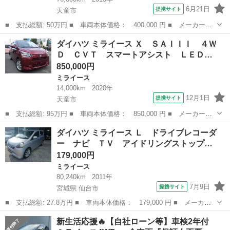
6月21日
提携サイト
天童市
■ 支払総額: 50万円 ■ 車両本体価格： 400,000 円 ■ メーカー
名： ダイハツ ■ 車種名： ミライース ■ グレード名： Ｇｆ
山形
天童市
ミライース
ダイハツ ミライース Ｘ ＳＡＩＩＩ ４Ｗ
ＳＡ ４ＷＤ スマートキー 衝突安全ボディ 衝突被害軽減システ
Ｄ ＣＶＴ スマートアシスト ＬＥＤ…
ム 寒冷地仕様 ...
850,000円
ミライース
14,000km
2020年
12月1日
提携サイト
天童市
■ 支払総額: 95万円 ■ 車両本体価格： 850,000 円 ■ メーカー
名： ダイハツ ■ 車種名： ミライース ■ グレード名： Ｘ Ｓ
山形
天童市
ミライース
ダイハツ ミライース Ｌ ドライブレコーダ
ＡＩＩＩ ４ＷＤ ＣＶＴ スマートアシスト ＬＥＤヘッドライ
ー ナビ ＴＶ アイドリングストップ…
ト キーレス 電動...
179,000円
ミライース
80,240km
2011年
7月9日
提携サイト
宮城県 仙台市
■ 支払総額: 27.8万円 ■ 車両本体価格： 179,000 円 ■ メーカー
名： ダイハツ ■ 車種名： ミライース ■ グレード名： Ｌ ド
宮城
仙台市
ミライース
新生活応援🔥【自社ローン等】車検2年付
ライブレコーダー ナビ ＴＶ アイドリングストップ ＣＶＴ Ａ