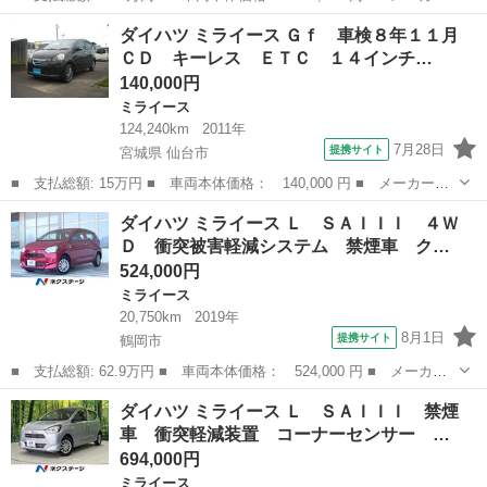
名： ダイハツ ■ 車種名： ミライース ■ グレード名： Ｘ Ｓ
山形
鶴岡市
ミライース
ダイハツ ミライース Ｇｆ 車検８年１１月
ＡＩＩＩ 衝突軽減 純正オーディオ ＣＤ ＡＵＸ ＡＭ／ＦＭ
ＣＤ キーレス ＥＴＣ １４インチ…
ＬＥＤライト...
140,000円
ミライース
124,240km
2011年
7月28日
提携サイト
宮城県 仙台市
■ 支払総額: 15万円 ■ 車両本体価格： 140,000 円 ■ メーカー
名： ダイハツ ■ 車種名： ミライース ■ グレード名： Ｇｆ
宮城
仙台市
ミライース
ダイハツ ミライース Ｌ ＳＡＩＩＩ ４Ｗ
車検８年１１月 ＣＤ キーレス ＥＴＣ １４インチ社外アルミ
Ｄ 衝突被害軽減システム 禁煙車 ク…
内外装クリーニン...
524,000円
ミライース
20,750km
2019年
8月1日
提携サイト
鶴岡市
■ 支払総額: 62.9万円 ■ 車両本体価格： 524,000 円 ■ メーカー
名： ダイハツ ■ 車種名： ミライース ■ グレード名： Ｌ Ｓ
山形
鶴岡市
ミライース
ダイハツ ミライース Ｌ ＳＡＩＩＩ 禁煙
ＡＩＩＩ ４ＷＤ 衝突被害軽減システム 禁煙車 クリアランスソ
車 衝突軽減装置 コーナーセンサー …
ナー オート...
694,000円
ミライース