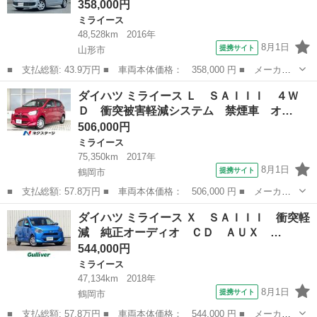
358,000円
ミライース
48,528km
2016年
8月1日
提携サイト
山形市
■ 支払総額: 43.9万円 ■ 車両本体価格： 358,000 円 ■ メーカー
名： ダイハツ ■ 車種名： ミライース ■ グレード名： Ｌ 純
山形
山形市
ミライース
ダイハツ ミライース Ｌ ＳＡＩＩＩ ４Ｗ
正ＣＤオーディオ キーレス アイドリングストップ ヘッドライト
Ｄ 衝突被害軽減システム 禁煙車 オ…
レベライザー...
506,000円
ミライース
75,350km
2017年
8月1日
提携サイト
鶴岡市
■ 支払総額: 57.8万円 ■ 車両本体価格： 506,000 円 ■ メーカー
名： ダイハツ ■ 車種名： ミライース ■ グレード名： Ｌ Ｓ
山形
鶴岡市
ミライース
ダイハツ ミライース Ｘ ＳＡＩＩＩ 衝突軽
ＡＩＩＩ ４ＷＤ 衝突被害軽減システム 禁煙車 オートハイビー
減 純正オーディオ ＣＤ ＡＵＸ …
ム ＣＤ コ...
544,000円
ミライース
47,134km
2018年
8月1日
提携サイト
鶴岡市
■ 支払総額: 57.8万円 ■ 車両本体価格： 544,000 円 ■ メーカー