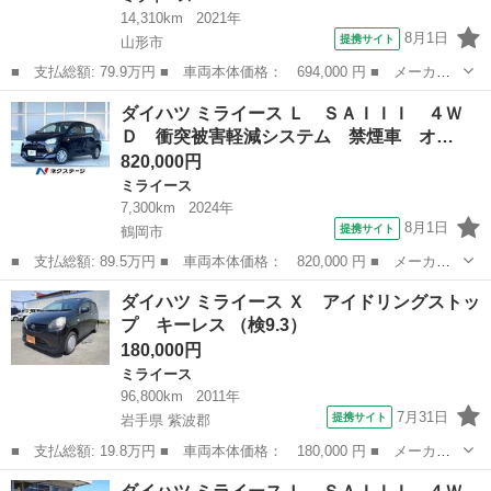
14,310km
2021年
8月1日
提携サイト
山形市
■ 支払総額: 79.9万円 ■ 車両本体価格： 694,000 円 ■ メーカー
名： ダイハツ ■ 車種名： ミライース ■ グレード名： Ｌ Ｓ
山形
山形市
ミライース
ダイハツ ミライース Ｌ ＳＡＩＩＩ ４Ｗ
ＡＩＩＩ 禁煙車 衝突軽減装置 コーナーセンサー オートハイビ
Ｄ 衝突被害軽減システム 禁煙車 オ…
ーム 車線逸...
820,000円
ミライース
7,300km
2024年
8月1日
提携サイト
鶴岡市
■ 支払総額: 89.5万円 ■ 車両本体価格： 820,000 円 ■ メーカー
名： ダイハツ ■ 車種名： ミライース ■ グレード名： Ｌ Ｓ
山形
鶴岡市
ミライース
ダイハツ ミライース Ｘ アイドリングストッ
ＡＩＩＩ ４ＷＤ 衝突被害軽減システム 禁煙車 オートライト
プ キーレス （検9.3）
Ｂｌｕｅｔｏ...
180,000円
ミライース
96,800km
2011年
7月31日
提携サイト
岩手県 紫波郡
■ 支払総額: 19.8万円 ■ 車両本体価格： 180,000 円 ■ メーカー
名： ダイハツ ■ 車種名： ミライース ■ グレード名： Ｘ ア
岩手
紫波郡
ミライース