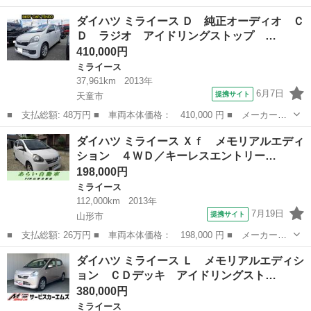
名： ダイハツ ■ 車種名： ミライース ■ グレード名： Ｘ Ｓ
山形
天童市
ミライース
ダイハツ ミライース Ｄ 純正オーディオ Ｃ
ＡＩＩＩ 車検２年付 ワンオーナー ＬＥＤヘッドランプ キーレ
Ｄ ラジオ アイドリングストップ …
スエントリー...
410,000円
ミライース
37,961km
2013年
6月7日
提携サイト
天童市
■ 支払総額: 48万円 ■ 車両本体価格： 410,000 円 ■ メーカー
名： ダイハツ ■ 車種名： ミライース ■ グレード名： Ｄ 純
山形
天童市
ミライース
ダイハツ ミライース Ｘｆ メモリアルエディ
正オーディオ ＣＤ ラジオ アイドリングストップ 禁煙車 修復
ション ４ＷＤ／キーレスエントリー…
歴無し ■ 排気...
198,000円
ミライース
112,000km
2013年
7月19日
提携サイト
山形市
■ 支払総額: 26万円 ■ 車両本体価格： 198,000 円 ■ メーカー
名： ダイハツ ■ 車種名： ミライース ■ グレード名： Ｘｆ
山形
山形市
ミライース
ダイハツ ミライース Ｌ メモリアルエディシ
メモリアルエディション ４ＷＤ／キーレスエントリー／タイミング
ョン ＣＤデッキ アイドリングスト…
チェーン式エンジ...
380,000円
ミライース