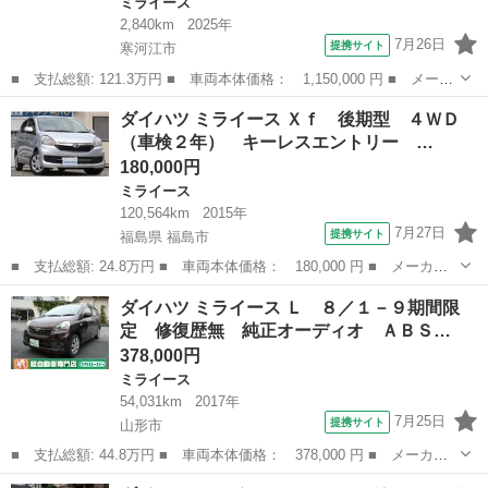
ミライース
2,840km
2025年
7月26日
提携サイト
寒河江市
■ 支払総額: 121.3万円 ■ 車両本体価格： 1,150,000 円 ■ メーカ
ー名： ダイハツ ■ 車種名： ミライース ■ グレード名： Ｘ
山形
寒河江市
ミライース
ダイハツ ミライース Ｘｆ 後期型 ４ＷＤ
ＳＡＩＩＩ ４ＷＤ 走行距離２８４０ｋｍ ４ＷＤ スマートアシ
（車検２年） キーレスエントリー …
スト フ...
180,000円
ミライース
120,564km
2015年
7月27日
提携サイト
福島県 福島市
■ 支払総額: 24.8万円 ■ 車両本体価格： 180,000 円 ■ メーカー
名： ダイハツ ■ 車種名： ミライース ■ グレード名： Ｘｆ
福島
福島市
ミライース
ダイハツ ミライース Ｌ ８／１－９期間限
後期型 ４ＷＤ （車検２年） キーレスエントリー アイドリング
定 修復歴無 純正オーディオ ＡＢＳ…
ストップ 電...
378,000円
ミライース
54,031km
2017年
7月25日
提携サイト
山形市
■ 支払総額: 44.8万円 ■ 車両本体価格： 378,000 円 ■ メーカー
名： ダイハツ ■ 車種名： ミライース ■ グレード名： Ｌ ８
山形
山形市
ミライース