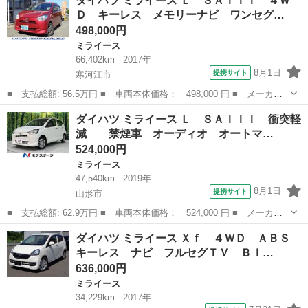
ダイハツ ミライース Ｌ ＳＡＩＩＩ ４Ｗ
イドリングストップ キーレス ■ 排気量： 660cc ■ ドア枚数：
Ｄ キーレス メモリーナビ ワンセグ…
5...
498,000円
ミライース
66,402km
2017年
8月1日
提携サイト
寒河江市
■ 支払総額: 56.5万円 ■ 車両本体価格： 498,000 円 ■ メーカー
名： ダイハツ ■ 車種名： ミライース ■ グレード名： Ｌ Ｓ
山形
寒河江市
ミライース
ダイハツ ミライース Ｌ ＳＡＩＩＩ 衝突軽
ＡＩＩＩ ４ＷＤ キーレス メモリーナビ ワンセグ ＣＤ ＦＭ
減 禁煙車 オーディオ オートマ…
／ＡＭ バッ...
524,000円
ミライース
47,540km
2019年
8月1日
提携サイト
山形市
■ 支払総額: 62.9万円 ■ 車両本体価格： 524,000 円 ■ メーカー
名： ダイハツ ■ 車種名： ミライース ■ グレード名： Ｌ Ｓ
山形
山形市
ミライース
ダイハツ ミライース Ｘｆ ４ＷＤ ＡＢＳ
ＡＩＩＩ 衝突軽減 禁煙車 オーディオ オートマチックハイビ
キーレス ナビ フルセグＴＶ Ｂｌ…
ーム アイド...
636,000円
ミライース
34,229km
2017年