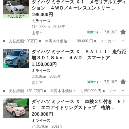
ダイハツ ミライース Ｘｆ メモリアルエディ
／１－９期間限定 修復歴無 純正オーディオ ＡＢＳ アイドリン
ション ４ＷＤ／キーレスエントリー…
グストップ ...
198,000円
ミライース
112,000km
2013年
7月19日
提携サイト
山形市
■ 支払総額: 26万円 ■ 車両本体価格： 198,000 円 ■ メーカー
名： ダイハツ ■ 車種名： ミライース ■ グレード名： Ｘｆ
山形
山形市
ミライース
ダイハツ ミライース Ｘ ＳＡＩＩＩ 走行距
メモリアルエディション ４ＷＤ／キーレスエントリー／タイミング
離３０１８ｋｍ ４ＷＤ スマートア…
チェーン式エンジ...
1,150,000円
ミライース
3,018km
2025年
7月18日
提携サイト
長井市
■ 支払総額: 120.2万円 ■ 車両本体価格： 1,150,000 円 ■ メーカ
ー名： ダイハツ ■ 車種名： ミライース ■ グレード名： Ｘ
山形
長井市
ミライース
ダイハツ ミライース Ｘ 車検２年付き ＥＴ
ＳＡＩＩＩ 走行距離３０１８ｋｍ ４ＷＤ スマートアシスト １
Ｃ エコアイドリングストップ 格納…
４インチ...
200,000円
ミライース
74,014km
2011年