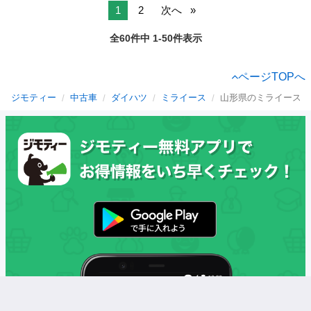
1
2
次へ
全60件中 1-50件表示
ページTOPへ
ジモティー
中古車
ダイハツ
ミライース
山形県のミライース