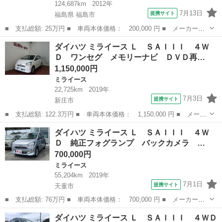
124,687km
2012年
7月13日
提携サイト
福島県 福島市
■ 支払総額: 25万円 ■ 車両本体価格： 200,000 円 ■ メーカー
名： ダイハツ ■ 車種名： ミライース ■ グレード名： Ｇ 車
福島
福島市
ミライース
ダイハツ ミライース Ｌ ＳＡＩＩＩ ４Ｗ
検２年 １年保証 修復歴なし 禁煙車 キーレスキー アイドリン
Ｄ ワンセグ メモリーナビ ＤＶＤ再…
グストップ ＣＶ...
1,150,000円
ミライース
22,725km
2019年
7月3日
提携サイト
新庄市
■ 支払総額: 122.3万円 ■ 車両本体価格： 1,150,000 円 ■ メーカ
ー名： ダイハツ ■ 車種名： ミライース ■ グレード名： Ｌ
山形
新庄市
ミライース
ダイハツ ミライース Ｌ ＳＡＩＩＩ ４Ｗ
ＳＡＩＩＩ ４ＷＤ ワンセグ メモリーナビ ＤＶＤ再生 衝突被
Ｄ 純正フォグランプ バックカメラ …
害軽減シ...
700,000円
ミライース
55,204km
2019年
7月1日
提携サイト
天童市
■ 支払総額: 76万円 ■ 車両本体価格： 700,000 円 ■ メーカー
名： ダイハツ ■ 車種名： ミライース ■ グレード名： Ｌ Ｓ
山形
天童市
ミライース
ダイハツ ミライース Ｌ ＳＡＩＩＩ ４ＷＤ
ＡＩＩＩ ４ＷＤ 純正フォグランプ バックカメラ ナビ クリア