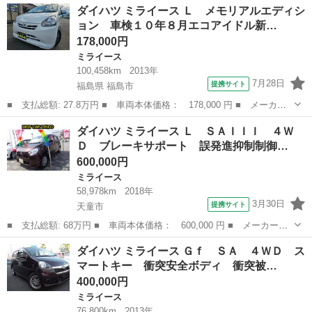
山形
山形市
ミライース
ダイハツ ミライース Ｌ メモリアルエディシ
４ＷＤ ＣＤデッキ ＡＵＸ キーレス アイドリングストップ Ａ
ョン 車検１０年８月エコアイドル新…
ＢＳ フル装備 ...
178,000円
ミライース
100,458km
2013年
7月28日
提携サイト
福島県 福島市
■ 支払総額: 27.8万円 ■ 車両本体価格： 178,000 円 ■ メーカー
名： ダイハツ ■ 車種名： ミライース ■ グレード名： Ｌ メ
福島
福島市
ミライース
ダイハツ ミライース Ｌ ＳＡＩＩＩ ４Ｗ
モリアルエディション 車検１０年８月エコアイドル新品国産夏タイ
Ｄ ブレーキサポート 誤発進抑制制御…
ヤ社外アルミ...
600,000円
ミライース
58,978km
2018年
3月30日
提携サイト
天童市
■ 支払総額: 68万円 ■ 車両本体価格： 600,000 円 ■ メーカー
名： ダイハツ ■ 車種名： ミライース ■ グレード名： Ｌ Ｓ
山形
天童市
ミライース
ダイハツ ミライース Ｇｆ ＳＡ ４ＷＤ ス
ＡＩＩＩ ４ＷＤ ブレーキサポート 誤発進抑制制御 横滑り防止
マートキー 衝突安全ボディ 衝突被…
装置 コーナーセ...
400,000円
ミライース
76,800km
2013年