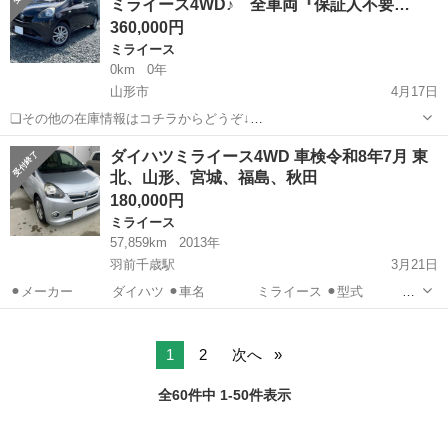
ミライース4WD♪ 全車両『保証人不要…
ＢＳ アルミ...
360,000円
ミライース
0km
0年
山形市
4月17日
❏その他の在庫情報はコチラからどうぞ↓
https://ristaoshuiwate.wixsite.com/my-site ❏月額のご質問等はコチラ
山形
山形市
ミライース
車両
ダイハツミライース4WD 車検令和8年7月 東
からできます😉 https://form.run/@rista-...
北、山形、宮城、福島、秋田
180,000円
ミライース
57,859km
2013年
羽前千歳駅
3月21日
⚫︎メーカー ダイハツ ⚫︎車名 ミライース ⚫︎型式
DBA-LA310S ⚫︎グレード X fメモリアルエディション ⚫︎年
山形
山形市
羽前千歳駅
ミライース
式 平成25年 ⚫︎駆動 4WD CVT ⚫︎距離 ...
ダイハツミライース
1
2
次へ
全60件中 1-50件表示