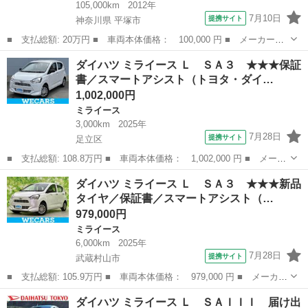
105,000km
2012年
7月10日
提携サイト
神奈川県 平塚市
■ 支払総額: 20万円 ■ 車両本体価格： 100,000 円 ■ メーカー
名： ダイハツ ■ 車種名： ミライース ■ グレード名： Ｘ フ
神奈川
平塚市
ミライース
ダイハツ ミライース Ｌ ＳＡ３ ★★★保証
ル装備、オートマ、電動格納ミラー、キーレス、ＣＤ ■ 排気量：
書／スマートアシスト（トヨタ・ダイ…
660cc ■...
1,002,000円
ミライース
3,000km
2025年
7月28日
提携サイト
足立区
■ 支払総額: 108.8万円 ■ 車両本体価格： 1,002,000 円 ■ メーカ
ー名： ダイハツ ■ 車種名： ミライース ■ グレード名： Ｌ
東京
足立区
ミライース
ダイハツ ミライース Ｌ ＳＡ３ ★★★新品
ＳＡ３ ★★★保証書／スマートアシスト（トヨタ・ダイハツ）／Ａ
タイヤ／保証書／スマートアシスト（…
ＢＳ／横...
979,000円
ミライース
6,000km
2025年
7月28日
提携サイト
武蔵村山市
■ 支払総額: 105.9万円 ■ 車両本体価格： 979,000 円 ■ メーカー
名： ダイハツ ■ 車種名： ミライース ■ グレード名： Ｌ Ｓ
東京
武蔵村山市
ミライース
ダイハツ ミライース Ｌ ＳＡＩＩＩ 届け出
Ａ３ ★★★新品タイヤ／保証書／スマートアシスト（トヨタ・ダイ