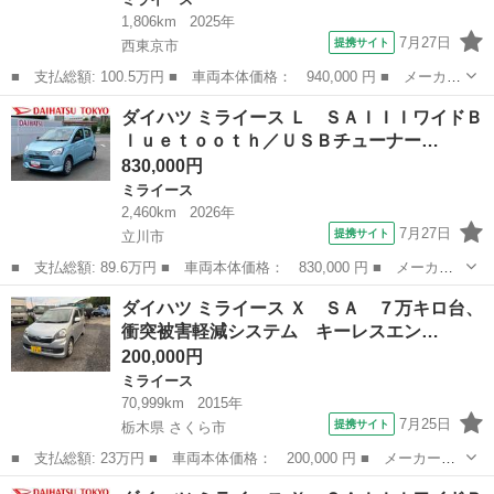
1,806km
2025年
7月27日
提携サイト
西東京市
■ 支払総額: 100.5万円 ■ 車両本体価格： 940,000 円 ■ メーカー
名： ダイハツ ■ 車種名： ミライース ■ グレード名： Ｘ Ｓ
東京
西東京市
ミライース
ダイハツ ミライース Ｌ ＳＡＩＩＩワイドＢ
ＡＩＩＩワイドＢｌｕｅｔｏｏｔｈ／ＵＳＢチューナー装備 保証
ｌｕｅｔｏｏｔｈ／ＵＳＢチューナー…
新車保証・...
830,000円
ミライース
2,460km
2026年
7月27日
提携サイト
立川市
■ 支払総額: 89.6万円 ■ 車両本体価格： 830,000 円 ■ メーカー
名： ダイハツ ■ 車種名： ミライース ■ グレード名： Ｌ Ｓ
東京
立川市
ミライース
ダイハツ ミライース Ｘ ＳＡ ７万キロ台、
ＡＩＩＩワイドＢｌｕｅｔｏｏｔｈ／ＵＳＢチューナー装備 保証
衝突被害軽減システム キーレスエン…
新車保証・ま...
200,000円
ミライース
70,999km
2015年
7月25日
提携サイト
栃木県 さくら市
■ 支払総額: 23万円 ■ 車両本体価格： 200,000 円 ■ メーカー
名： ダイハツ ■ 車種名： ミライース ■ グレード名： Ｘ Ｓ
栃木
さくら市
ミライース