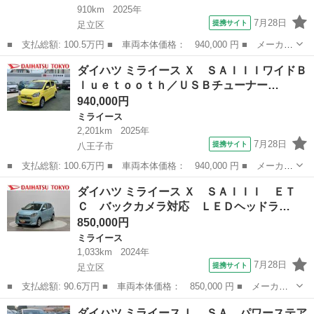
910km
2025年
7月28日
提携サイト
足立区
■ 支払総額: 100.5万円 ■ 車両本体価格： 940,000 円 ■ メーカー
名： ダイハツ ■ 車種名： ミライース ■ グレード名： Ｘ Ｓ
東京
足立区
ミライース
ダイハツ ミライース Ｘ ＳＡＩＩＩワイドＢ
ＡＩＩＩ ワイドＢｌｕｅｔｏｏｔｈ／ＵＳＢチューナー 保証 新
ｌｕｅｔｏｏｔｈ／ＵＳＢチューナー…
車保証・ま...
940,000円
ミライース
2,201km
2025年
7月28日
提携サイト
八王子市
■ 支払総額: 100.6万円 ■ 車両本体価格： 940,000 円 ■ メーカー
名： ダイハツ ■ 車種名： ミライース ■ グレード名： Ｘ Ｓ
東京
八王子市
ミライース
ダイハツ ミライース Ｘ ＳＡＩＩＩ ＥＴ
ＡＩＩＩワイドＢｌｕｅｔｏｏｔｈ／ＵＳＢチューナー装備 保証
Ｃ バックカメラ対応 ＬＥＤヘッドラ…
新車保証・...
850,000円
ミライース
1,033km
2024年
7月28日
提携サイト
足立区
■ 支払総額: 90.6万円 ■ 車両本体価格： 850,000 円 ■ メーカー
名： ダイハツ ■ 車種名： ミライース ■ グレード名： Ｘ Ｓ
東京
足立区
ミライース
ダイハツ ミライース Ｌ ＳＡ パワーステア