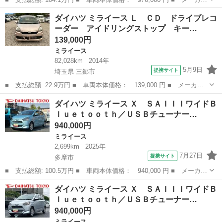
名： ダイハツ ■ 車種名： ミライース ■ グレード名： Ｘ Ｓ
東京
足立区
ミライース
ダイハツ ミライース Ｌ ＣＤ ドライブレコ
ＡＩＩＩ 走行２０８２キロ／ＬＥＤヘッドライト 走行２０８２キ
ーダー アイドリングストップ キー…
ロ ＬＥＤ...
139,000円
ミライース
82,028km
2014年
5月9日
提携サイト
埼玉県 三郷市
■ 支払総額: 22.9万円 ■ 車両本体価格： 139,000 円 ■ メーカー
名： ダイハツ ■ 車種名： ミライース ■ グレード名： Ｌ Ｃ
埼玉
三郷市
ミライース
ダイハツ ミライース Ｘ ＳＡＩＩＩワイドＢ
Ｄ ドライブレコーダー アイドリングストップ キーレス アルミ
ｌｕｅｔｏｏｔｈ／ＵＳＢチューナー…
ホイール 盗...
940,000円
ミライース
2,699km
2025年
7月27日
提携サイト
多摩市
■ 支払総額: 100.5万円 ■ 車両本体価格： 940,000 円 ■ メーカー
名： ダイハツ ■ 車種名： ミライース ■ グレード名： Ｘ Ｓ
東京
多摩市
ミライース
ダイハツ ミライース Ｘ ＳＡＩＩＩワイドＢ
ＡＩＩＩワイドＢｌｕｅｔｏｏｔｈ／ＵＳＢチューナー装備 保証
ｌｕｅｔｏｏｔｈ／ＵＳＢチューナー…
新車保証・...
940,000円
ミライース