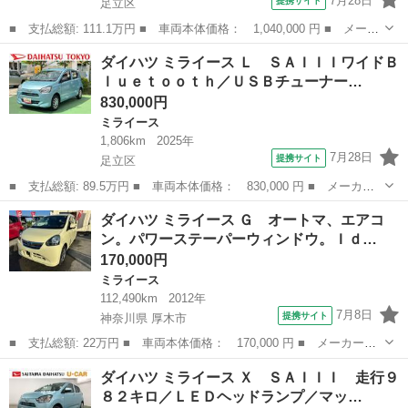
7月28日
提携サイト
足立区
■ 支払総額: 111.1万円 ■ 車両本体価格： 1,040,000 円 ■ メーカ
ー名： ダイハツ ■ 車種名： ミライース ■ グレード名： Ｘ
東京
足立区
ミライース
ダイハツ ミライース Ｌ ＳＡＩＩＩワイドＢ
ＳＡＩＩＩ ７インチナビ／ＬＥＤヘッドランプ／マット １年保証
ｌｕｅｔｏｏｔｈ／ＵＳＢチューナー…
距離無制...
830,000円
ミライース
1,806km
2025年
7月28日
提携サイト
足立区
■ 支払総額: 89.5万円 ■ 車両本体価格： 830,000 円 ■ メーカー
名： ダイハツ ■ 車種名： ミライース ■ グレード名： Ｌ Ｓ
東京
足立区
ミライース
ダイハツ ミライース Ｇ オートマ、エアコ
ＡＩＩＩワイドＢｌｕｅｔｏｏｔｈ／ＵＳＢチューナー装備 保証
ン。パワーステーパーウィンドウ。Ｉｄ…
新車保証・ま...
170,000円
ミライース
112,490km
2012年
7月8日
提携サイト
神奈川県 厚木市
■ 支払総額: 22万円 ■ 車両本体価格： 170,000 円 ■ メーカー
名： ダイハツ ■ 車種名： ミライース ■ グレード名： Ｇ オ
神奈川
厚木市
ミライース
ダイハツ ミライース Ｘ ＳＡＩＩＩ 走行９
ートマ、エアコン。パワーステーパーウィンドウ。Ｉｄｌｉｎｋ ｓ
８２キロ／ＬＥＤヘッドランプ／マッ…
ｔｏｐ。ナビテレ...