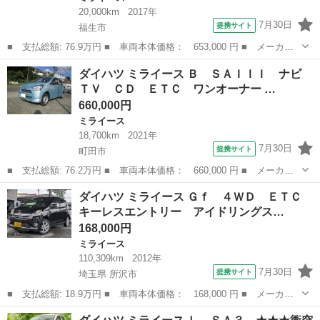
20,000km
2017年
7月30日
提携サイト
福生市
■ 支払総額: 76.9万円 ■ 車両本体価格： 653,000 円 ■ メーカー
名： ダイハツ ■ 車種名： ミライース ■ グレード名： Ｘ Ｓ
東京
福生市
ミライース
ダイハツ ミライース Ｂ ＳＡＩＩＩ ナビ
Ａ３ 保証書／衝突安全装置／ヘッドランプ ＬＥＤ／ＥＢＤ付ＡＢ
ＴＶ ＣＤ ＥＴＣ ワンオーナー …
Ｓ／横滑り防...
660,000円
ミライース
18,700km
2021年
7月30日
提携サイト
町田市
■ 支払総額: 76.2万円 ■ 車両本体価格： 660,000 円 ■ メーカー
名： ダイハツ ■ 車種名： ミライース ■ グレード名： Ｂ Ｓ
東京
町田市
ミライース
ダイハツ ミライース Ｇｆ ４ＷＤ ＥＴＣ
ＡＩＩＩ ナビ ＴＶ ＣＤ ＥＴＣ ワンオーナー ■ 排気量：
キーレスエントリー アイドリングス…
660cc...
168,000円
ミライース
110,309km
2012年
7月30日
提携サイト
埼玉県 所沢市
■ 支払総額: 18.9万円 ■ 車両本体価格： 168,000 円 ■ メーカー
名： ダイハツ ■ 車種名： ミライース ■ グレード名： Ｇｆ
埼玉
所沢市
ミライース