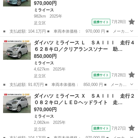
970,000円
ミライース
982km
2025年
7月28日
提携サイト
足立区
■ 支払総額: 104.1万円 ■ 車両本体価格： 970,000 円 ■ メーカー
名： ダイハツ ■ 車種名： ミライース ■ グレード名： Ｘ Ｓ
東京
足立区
ミライース
ダイハツ ミライース Ｌ ＳＡＩＩＩ 走行４
ＡＩＩＩ 走行９８２キロ／ＬＥＤヘッドランプ／マット １年保証
６２８キロ／クリアランスソナー 助…
距離無制限...
850,000円
ミライース
4,627km
2025年
7月28日
提携サイト
足立区
■ 支払総額: 91.8万円 ■ 車両本体価格： 850,000 円 ■ メーカー
名： ダイハツ ■ 車種名： ミライース ■ グレード名： Ｌ Ｓ
東京
足立区
ミライース
ダイハツ ミライース Ｘ ＳＡＩＩＩ 走行２
ＡＩＩＩ 走行４６２８キロ／クリアランスソナー 助手席エアバッ
０８２キロ／ＬＥＤヘッドライト 走…
ク オートラ...
970,000円
ミライース
2,082km
2025年
7月27日
提携サイト
足立区
■ 支払総額: 104.1万円 ■ 車両本体価格： 970,000 円 ■ メーカー