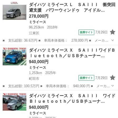
名： ダイハツ ■ 車種名： ミライース ■ グレード名： Ｘ 社
茨城
つくば市
ミライース
ダイハツ ミライース Ｌ ＳＡＩＩＩ 衝突回
外ナビ／アイドリングストップ／Ｂｌｕｅｔｏｏｔｈ接続／電動格納
避支援 パワーウィンドゥ アイドル…
ミラー ■ 排...
278,000円
ミライース
96,253km
2018年
7月29日
提携サイト
江東区
■ 支払総額: 36.6万円 ■ 車両本体価格： 278,000 円 ■ メーカー
名： ダイハツ ■ 車種名： ミライース ■ グレード名： Ｌ Ｓ
東京
江東区
ミライース
ダイハツ ミライース Ｘ ＳＡＩＩＩワイドＢ
ＡＩＩＩ 衝突回避支援 パワーウィンドゥ アイドルストップ セ
ｌｕｅｔｏｏｔｈ／ＵＳＢチューナー…
キュリティ ...
940,000円
ミライース
1,253km
2025年
7月29日
提携サイト
町田市
■ 支払総額: 100.5万円 ■ 車両本体価格： 940,000 円 ■ メーカー
名： ダイハツ ■ 車種名： ミライース ■ グレード名： Ｘ Ｓ
東京
町田市
ミライース
ダイハツ ミライース Ｘ ＳＡＩＩＩ ワイド
ＡＩＩＩワイドＢｌｕｅｔｏｏｔｈ／ＵＳＢチューナー装備 保証
Ｂｌｕｅｔｏｏｔｈ／ＵＳＢチューナ…
新車保証・...
940,000円
ミライース