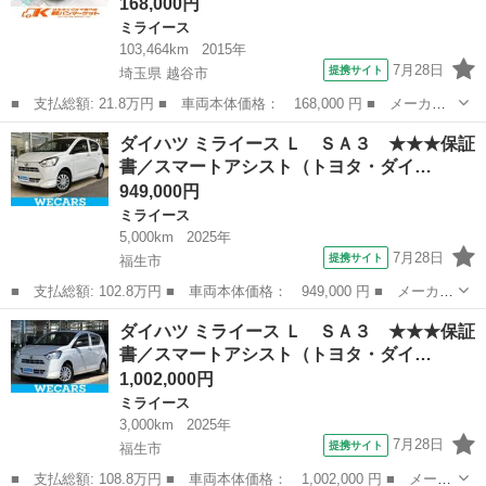
168,000円
ミライース
103,464km
2015年
7月28日
提携サイト
埼玉県 越谷市
■ 支払総額: 21.8万円 ■ 車両本体価格： 168,000 円 ■ メーカー
名： ダイハツ ■ 車種名： ミライース ■ グレード名： Ｘ リ
埼玉
越谷市
ミライース
ダイハツ ミライース Ｌ ＳＡ３ ★★★保証
ミテッドＳＡ ＣＤレシーバー エアコン アイドリングストップ
書／スマートアシスト（トヨタ・ダイ…
ライトレベラ...
949,000円
ミライース
5,000km
2025年
7月28日
提携サイト
福生市
■ 支払総額: 102.8万円 ■ 車両本体価格： 949,000 円 ■ メーカー
名： ダイハツ ■ 車種名： ミライース ■ グレード名： Ｌ Ｓ
東京
福生市
ミライース
ダイハツ ミライース Ｌ ＳＡ３ ★★★保証
Ａ３ ★★★保証書／スマートアシスト（トヨタ・ダイハツ）／車線
書／スマートアシスト（トヨタ・ダイ…
逸脱防止支...
1,002,000円
ミライース
3,000km
2025年
7月28日
提携サイト
福生市
■ 支払総額: 108.8万円 ■ 車両本体価格： 1,002,000 円 ■ メーカ