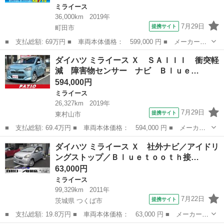
ミライース
36,000km
2019年
7月29日
提携サイト
町田市
■ 支払総額: 69万円 ■ 車両本体価格： 599,000 円 ■ メーカー
名： ダイハツ ■ 車種名： ミライース ■ グレード名： Ｌ Ｓ
東京
町田市
ミライース
ダイハツ ミライース Ｘ ＳＡＩＩＩ 衝突軽
ＡＩＩＩ スマートアシスト３ コーナーセンサー ストラーダナ
減 障害物センサー ナビ Ｂｌｕｅ…
ビ ＥＴＣ Ｂｌｕ...
594,000円
ミライース
26,327km
2019年
7月29日
提携サイト
東村山市
■ 支払総額: 69.4万円 ■ 車両本体価格： 594,000 円 ■ メーカー
名： ダイハツ ■ 車種名： ミライース ■ グレード名： Ｘ Ｓ
東京
東村山市
ミライース
ダイハツ ミライース Ｘ 社外ナビ／アイドリ
ＡＩＩＩ 衝突軽減 障害物センサー ナビ Ｂｌｕｅｔｏｏｔｈオ
ングストップ／Ｂｌｕｅｔｏｏｔｈ接…
ーディオ Ｉ...
63,000円
ミライース
99,329km
2011年
7月22日
提携サイト
茨城県 つくば市
■ 支払総額: 19.8万円 ■ 車両本体価格： 63,000 円 ■ メーカー