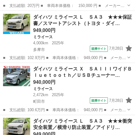
■ 支払総額: 20万円 ■ 車両本体価格： 150,000 円 ■ メーカー
名： ダイハツ ■ 車種名： ミライース ■ グレード名： Ｌ メ
埼玉
熊谷市
ミライース
ダイハツ ミライース Ｌ ＳＡ３ ★★★保証
モリアルエディション ■ 排気量： 660cc ■ ドア枚数： 5D ■ ミ
書／スマートアシスト（トヨタ・ダイ…
ッ...
949,000円
ミライース
4,000km
2025年
7月28日
提携サイト
多摩市
■ 支払総額: 102.9万円 ■ 車両本体価格： 949,000 円 ■ メーカー
名： ダイハツ ■ 車種名： ミライース ■ グレード名： Ｌ Ｓ
東京
多摩市
ミライース
ダイハツ ミライース Ｘ ＳＡＩＩＩワイドＢ
Ａ３ ★★★保証書／スマートアシスト（トヨタ・ダイハツ）／横滑
ｌｕｅｔｏｏｔｈ／ＵＳＢチューナー…
り防止装置...
940,000円
ミライース
2,472km
2025年
7月28日
提携サイト
町田市
■ 支払総額: 100.6万円 ■ 車両本体価格： 940,000 円 ■ メーカー
名： ダイハツ ■ 車種名： ミライース ■ グレード名： Ｘ Ｓ
東京
町田市
ミライース
ダイハツ ミライース Ｌ ＳＡ３ ★★★衝突
ＡＩＩＩワイドＢｌｕｅｔｏｏｔｈ／ＵＳＢチューナー装備 保証
安全装置／横滑り防止装置／アイドリ…
新車保証・...
949,000円