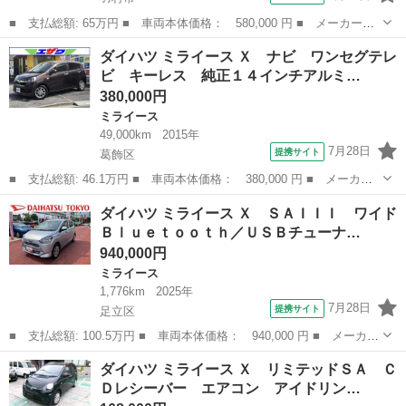
■ 支払総額: 65万円 ■ 車両本体価格： 580,000 円 ■ メーカー
名： ダイハツ ■ 車種名： ミライース ■ グレード名： Ｌ 保
東京
羽村市
ミライース
ダイハツ ミライース Ｘ ナビ ワンセグテレ
証 まごころ保証 １年間・走行距離無制限付き ■ 排気量： 660cc
ビ キーレス 純正１４インチアルミ…
■ ド...
380,000円
ミライース
49,000km
2015年
7月28日
提携サイト
葛飾区
■ 支払総額: 46.1万円 ■ 車両本体価格： 380,000 円 ■ メーカー
名： ダイハツ ■ 車種名： ミライース ■ グレード名： Ｘ ナ
東京
葛飾区
ミライース
ダイハツ ミライース Ｘ ＳＡＩＩＩ ワイド
ビ ワンセグテレビ キーレス 純正１４インチアルミホイール ■
Ｂｌｕｅｔｏｏｔｈ／ＵＳＢチューナ…
排気量： ...
940,000円
ミライース
1,776km
2025年
7月28日
提携サイト
足立区
■ 支払総額: 100.5万円 ■ 車両本体価格： 940,000 円 ■ メーカー
名： ダイハツ ■ 車種名： ミライース ■ グレード名： Ｘ Ｓ
東京
足立区
ミライース
ダイハツ ミライース Ｘ リミテッドＳＡ Ｃ
ＡＩＩＩ ワイドＢｌｕｅｔｏｏｔｈ／ＵＳＢチューナー 保証 新
Ｄレシーバー エアコン アイドリン…
車保証・ま...