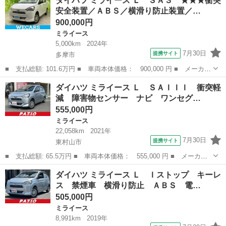
ダイハツ ミライース Ｌ ＳＡ３ ★★★衝突
４ＷＤ ＥＴＣ キーレスエントリー アイドリングストップ ＣＶ
安全装置／ＡＢＳ／横滑り防止装置／…
Ｔ 盗難防止...
900,000円
ミライース
5,000km
2024年
7月30日
提携サイト
多摩市
■ 支払総額: 101.6万円 ■ 車両本体価格： 900,000 円 ■ メーカー
名： ダイハツ ■ 車種名： ミライース ■ グレード名： Ｌ Ｓ
東京
多摩市
ミライース
ダイハツ ミライース Ｌ ＳＡＩＩＩ 衝突軽
Ａ３ ★★★衝突安全装置／ＡＢＳ／横滑り防止装置／アイドリング
減 障害物センサー ナビ ワンセグ…
ストップ／...
555,000円
ミライース
22,058km
2021年
7月30日
提携サイト
東村山市
■ 支払総額: 65.5万円 ■ 車両本体価格： 555,000 円 ■ メーカー
名： ダイハツ ■ 車種名： ミライース ■ グレード名： Ｌ Ｓ
東京
東村山市
ミライース
ダイハツ ミライース Ｌ Ｉストップ キーレ
ＡＩＩＩ 衝突軽減 障害物センサー ナビ ワンセグ Ｂｌｕｅｔ
ス 禁煙車 横滑り防止 ＡＢＳ 電…
ｏｏｔｈオー...
505,000円
ミライース
8,991km
2019年