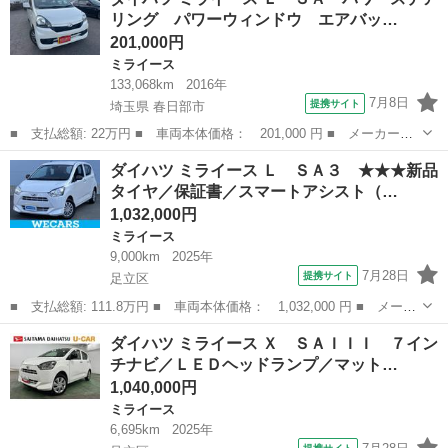
ＡＩＩＩ ＥＴＣ バックカメラ対応 ＬＥＤヘッドライト 保証
リング パワーウィンドウ エアバッ…
新車保証・ま...
201,000円
ミライース
133,068km
2016年
7月8日
提携サイト
埼玉県 春日部市
■ 支払総額: 22万円 ■ 車両本体価格： 201,000 円 ■ メーカー
名： ダイハツ ■ 車種名： ミライース ■ グレード名： Ｌ Ｓ
埼玉
春日部市
ミライース
ダイハツ ミライース Ｌ ＳＡ３ ★★★新品
Ａ パワーステアリング パワーウィンドウ エアバッグ エアコ
タイヤ／保証書／スマートアシスト（…
ン キーレス 純正...
1,032,000円
ミライース
9,000km
2025年
7月28日
提携サイト
足立区
■ 支払総額: 111.8万円 ■ 車両本体価格： 1,032,000 円 ■ メーカ
ー名： ダイハツ ■ 車種名： ミライース ■ グレード名： Ｌ
東京
足立区
ミライース
ダイハツ ミライース Ｘ ＳＡＩＩＩ ７イン
ＳＡ３ ★★★新品タイヤ／保証書／スマートアシスト（トヨタ・ダ
チナビ／ＬＥＤヘッドランプ／マット…
イハツ）...
1,040,000円
ミライース
6,695km
2025年