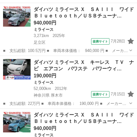
ー名： ダイハツ ■ 車種名： ミライース ■ グレード名： Ｌ
東京
福生市
ミライース
ダイハツ ミライース Ｘ ＳＡＩＩＩ ワイド
ＳＡ３ ★★★保証書／スマートアシスト（トヨタ・ダイハツ）／Ｅ
Ｂｌｕｅｔｏｏｔｈ／ＵＳＢチューナ…
ＢＤ付Ａ...
940,000円
ミライース
3,271km
2025年
7月28日
提携サイト
足立区
■ 支払総額: 100.5万円 ■ 車両本体価格： 940,000 円 ■ メーカー
名： ダイハツ ■ 車種名： ミライース ■ グレード名： Ｘ Ｓ
東京
足立区
ミライース
ダイハツ ミライース Ｘ キーレス ＴＶ ナ
ＡＩＩＩ ワイドＢｌｕｅｔｏｏｔｈ／ＵＳＢチューナー 保証 新
ビ エアコン パワステ パワーウィ…
車保証・ま...
190,000円
ミライース
52,000km
2012年
7月15日
提携サイト
神奈川県 厚木市
■ 支払総額: 22万円 ■ 車両本体価格： 190,000 円 ■ メーカー
名： ダイハツ ■ 車種名： ミライース ■ グレード名： Ｘ キ
神奈川
厚木市
ミライース
ダイハツ ミライース Ｘ ＳＡＩＩＩ ワイド
ーレス ＴＶ ナビ エアコン パワステ パワーウィンドウ ■ 排
Ｂｌｕｅｔｏｏｔｈ／ＵＳＢチューナ…
気量： 660...
940,000円
ミライース