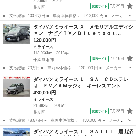
2,238km
2026年
7月29日
提携サイト
足立区
■ 支払総額: 100.6万円 ■ 車両本体価格： 940,000 円 ■ メーカー
名： ダイハツ ■ 車種名： ミライース ■ グレード名： Ｘ Ｓ
東京
足立区
ミライース
ダイハツ ミライース Ｘ メモリアルエディシ
ＡＩＩＩ ワイドＢｌｕｅｔｏｏｔｈ／ＵＳＢチューナー 保証１年
ョン ナビ／ＴＶ／Ｂｌｕｅｔｏｏｔ…
間・距離無...
120,000円
ミライース
118,966km
2013年
7月16日
提携サイト
千葉県 柏市
■ 支払総額: 20万円 ■ 車両本体価格： 120,000 円 ■ メーカー
名： ダイハツ ■ 車種名： ミライース ■ グレード名： Ｘ メ
千葉
柏市
ミライース
ダイハツ ミライース Ｌ ＳＡ ＣＤステレ
モリアルエディション ナビ／ＴＶ／Ｂｌｕｅｔｏｏｔｈ音楽再生／
オ ＦＭ／ＡＭラジオ キーレスエント…
ＥＴＣ／純正１４...
430,000円
ミライース
21,892km
2016年
7月28日
提携サイト
足立区
■ 支払総額: 48.5万円 ■ 車両本体価格： 430,000 円 ■ メーカー
名： ダイハツ ■ 車種名： ミライース ■ グレード名： Ｌ Ｓ
東京
足立区
ミライース
ダイハツ ミライース Ｌ ＳＡＩＩＩ 届出済
Ａ ＣＤステレオ ＦＭ／ＡＭラジオ キーレスエントリー 保証