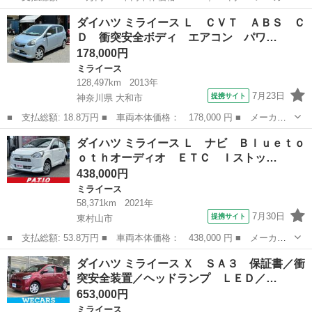
名： ダイハツ ■ 車種名： ミライース ■ グレード名： Ｘ Ｓ
東京
町田市
ミライース
ダイハツ ミライース Ｌ ＣＶＴ ＡＢＳ Ｃ
ＡＩＩＩワイドＢｌｕｅｔｏｏｔｈ／ＵＳＢチューナー装備 保証
Ｄ 衝突安全ボディ エアコン パワ…
新車保証・...
178,000円
ミライース
128,497km
2013年
7月23日
提携サイト
神奈川県 大和市
■ 支払総額: 18.8万円 ■ 車両本体価格： 178,000 円 ■ メーカー
名： ダイハツ ■ 車種名： ミライース ■ グレード名： Ｌ Ｃ
神奈川
大和市
ミライース
ダイハツ ミライース Ｌ ナビ Ｂｌｕｅｔｏ
ＶＴ ＡＢＳ ＣＤ 衝突安全ボディ エアコン パワーステアリン
ｏｔｈオーディオ ＥＴＣ Ｉストッ…
グ パワーウ...
438,000円
ミライース
58,371km
2021年
7月30日
提携サイト
東村山市
■ 支払総額: 53.8万円 ■ 車両本体価格： 438,000 円 ■ メーカー
名： ダイハツ ■ 車種名： ミライース ■ グレード名： Ｌ ナ
東京
東村山市
ミライース
ダイハツ ミライース Ｘ ＳＡ３ 保証書／衝
ビ Ｂｌｕｅｔｏｏｔｈオーディオ ＥＴＣ Ｉストップ キーレ
突安全装置／ヘッドランプ ＬＥＤ／…
ス 取扱説明書...
653,000円
ミライース