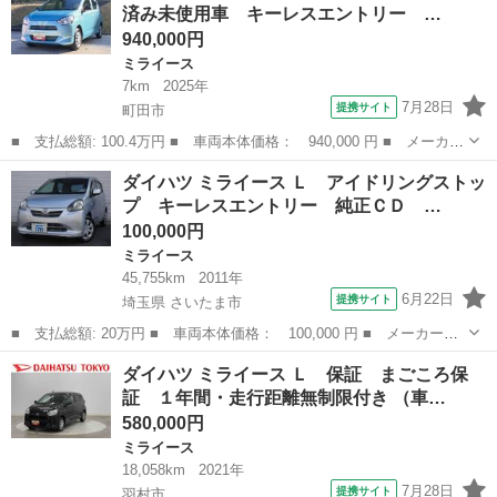
済み未使用車 キーレスエントリー …
ハツ）／車...
940,000円
ミライース
7km
2025年
7月28日
提携サイト
町田市
■ 支払総額: 100.4万円 ■ 車両本体価格： 940,000 円 ■ メーカー
名： ダイハツ ■ 車種名： ミライース ■ グレード名： Ｌ Ｓ
東京
町田市
ミライース
ダイハツ ミライース Ｌ アイドリングストッ
ＡＩＩＩ 届け出済み未使用車 キーレスエントリー 保証 新車保
プ キーレスエントリー 純正ＣＤ …
証・まごこ...
100,000円
ミライース
45,755km
2011年
6月22日
提携サイト
埼玉県 さいたま市
■ 支払総額: 20万円 ■ 車両本体価格： 100,000 円 ■ メーカー
名： ダイハツ ■ 車種名： ミライース ■ グレード名： Ｌ ア
埼玉
さいたま市
ミライース
ダイハツ ミライース Ｌ 保証 まごころ保
イドリングストップ キーレスエントリー 純正ＣＤ ＦＭＡＭラジ
証 １年間・走行距離無制限付き （車…
オ ＣＶＴ 運転...
580,000円
ミライース
18,058km
2021年
7月28日
提携サイト
羽村市