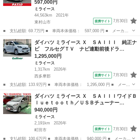
597,000円
ミライース
44,563km
2021年
7月30日
提携サイト
東村山市
■ 支払総額: 69.7万円 ■ 車両本体価格： 597,000 円 ■ メーカー
名： ダイハツ ■ 車種名： ミライース ■ グレード名： Ｘ リ
東京
東村山市
ミライース
ダイハツ ミライース Ｘ ＳＡＩＩＩ 純正ナ
ミテッドＳＡＩＩＩ 衝突軽減 障害物センサー ナビ ワンセグ
ビ フルセグＴＶ ナビ連動前後ドラ…
Ｂカメラ Ｂ...
1,295,000円
ミライース
1,317km
2026年
7月30日
提携サイト
西多摩郡
■ 支払総額: 133.9万円 ■ 車両本体価格： 1,295,000 円 ■ メーカ
ー名： ダイハツ ■ 車種名： ミライース ■ グレード名： Ｘ
東京
西多摩郡
ミライース
ダイハツ ミライース Ｘ ＳＡＩＩＩワイドＢ
ＳＡＩＩＩ 純正ナビ フルセグＴＶ ナビ連動前後ドラレコ ＥＴ
ｌｕｅｔｏｏｔｈ／ＵＳＢチューナー…
Ｃ ＣＤ...
940,000円
ミライース
2,191km
2026年
7月30日
提携サイト
町田市
■ 支払総額: 100.6万円 ■ 車両本体価格： 940,000 円 ■ メーカー