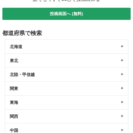
投稿画面へ (無料)
都道府県で検索
北海道
東北
北陸・甲信越
関東
東海
関西
中国