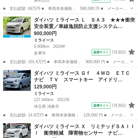
東村山市
■ 支払総額: 69万円 ■ 車両本体価格： 590,000 円 ■ メーカー
名： ダイハツ ■ 車種名： ミライース ■ グレード名： Ｌ Ｓ
東京
東村山市
ミライース
ダイハツ ミライース Ｌ ＳＡ３ ★★★衝突
ＡＩＩＩ 衝突軽減 障害物センサー ナビ Ｂカメラ Ｂｌｕｅｔ
安全装置／車線逸脱防止支援システム…
ｏｏｔｈオーディ...
900,000円
ミライース
5,000km
2024年
7月30日
提携サイト
多摩市
■ 支払総額: 101.6万円 ■ 車両本体価格： 900,000 円 ■ メーカー
名： ダイハツ ■ 車種名： ミライース ■ グレード名： Ｌ Ｓ
東京
多摩市
ミライース
ダイハツ ミライース Ｇｆ ４ＷＤ ＥＴＣ
Ａ３ ★★★衝突安全装置／車線逸脱防止支援システム／ＥＢＤ付Ａ
ナビ ＴＶ スマートキー アイドリ…
ＢＳ／横滑...
129,000円
ミライース
127,445km
2012年
7月30日
提携サイト
埼玉県 鴻巣市
■ 支払総額: 14.9万円 ■ 車両本体価格： 129,000 円 ■ メーカー
名： ダイハツ ■ 車種名： ミライース ■ グレード名： Ｇｆ
埼玉
鴻巣市
ミライース
ダイハツ ミライース Ｘ リミテッドＳＡＩＩ
４ＷＤ ＥＴＣ ナビ ＴＶ スマートキー アイドリングストッ
Ｉ 衝突軽減 障害物センサー ナビ…
プ 電動格納ミ...