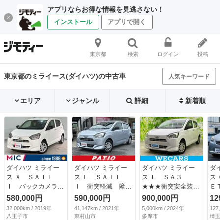
アプリならお得な情報を見逃さない！
インストール
アプリで開く
東京都
検索
ログイン
投稿
東京都のミライース(ダイハツ)の中古車
人気キーワード
エリア
ジャンル
詳細
新着順
ダイハツ ミライー
ダイハツ ミライー
ダイハツ ミライー
ダ
ス Ｘ ＳＡＩＩ
ス Ｌ ＳＡＩＩ
ス Ｌ ＳＡ３
ス
Ｉ バックカメラ
Ｉ 衝突軽減 障害
★★★衝突安全装置
Ｅ
ナビ クリアランス
物センサー ナビ
／車線逸脱防止支援
Ｖ
580,000円
590,000円
900,000円
12
ソナー 衝突被害軽
Ｂカメラ Ｂｌｕｅ
システム／ＥＢＤ付
ア
32,000km / 2019年
41,147km / 2021年
5,000km / 2024年
127
減システム オート
ｔｏｏｔｈオーディ
ＡＢＳ／横滑り防止
プ
八王子市
東村山市
多摩市
埼玉