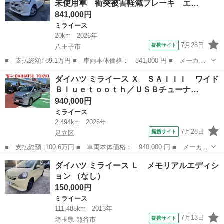
未使用車 衝突被害軽減ブレーキ エ…
まごころ保証...
841,000円
ミライース
20km
2026年
7月28日
提携サイト
八王子市
■ 支払総額: 89.1万円 ■ 車両本体価格： 841,000 円 ■ メーカー
名： ダイハツ ■ 車種名： ミライース ■ グレード名： Ｌ Ｓ
東京
八王子市
ミライース
ダイハツ ミライース Ｘ ＳＡＩＩＩ ワイド
ＡＩＩＩ 届出済未使用車 衝突被害軽減ブレーキ エアコン パワ
Ｂｌｕｅｔｏｏｔｈ／ＵＳＢチューナ…
ステ パワー...
940,000円
ミライース
2,494km
2026年
7月28日
提携サイト
足立区
■ 支払総額: 100.6万円 ■ 車両本体価格： 940,000 円 ■ メーカー
名： ダイハツ ■ 車種名： ミライース ■ グレード名： Ｘ Ｓ
東京
足立区
ミライース
ダイハツ ミライース Ｌ メモリアルエディシ
ＡＩＩＩ ワイドＢｌｕｅｔｏｏｔｈ／ＵＳＢチューナー 保証 新
ョン （なし）
車保証・ま...
150,000円
ミライース
111,485km
2013年
7月13日
提携サイト
埼玉県 熊谷市