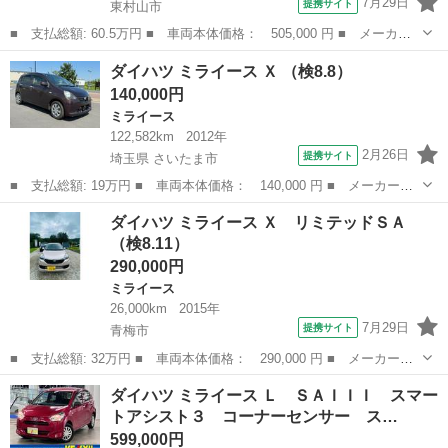
7月29日
提携サイト
東村山市
■ 支払総額: 60.5万円 ■ 車両本体価格： 505,000 円 ■ メーカー
名： ダイハツ ■ 車種名： ミライース ■ グレード名： Ｌ Ｉ
東京
東村山市
ミライース
ダイハツ ミライース Ｘ （検8.8）
ストップ キーレス 禁煙車 横滑り防止 ＡＢＳ 電格ミラー Ｃ
140,000円
Ｄ 運転席エ...
ミライース
122,582km
2012年
2月26日
提携サイト
埼玉県 さいたま市
■ 支払総額: 19万円 ■ 車両本体価格： 140,000 円 ■ メーカー
名： ダイハツ ■ 車種名： ミライース ■ グレード名： Ｘ ■
埼玉
さいたま市
ミライース
ダイハツ ミライース Ｘ リミテッドＳＡ
排気量： 660cc ■ ドア枚数： 5D ■ ミッション： CVT ■ 店...
（検8.11）
290,000円
ミライース
26,000km
2015年
7月29日
提携サイト
青梅市
■ 支払総額: 32万円 ■ 車両本体価格： 290,000 円 ■ メーカー
名： ダイハツ ■ 車種名： ミライース ■ グレード名： Ｘ リ
東京
青梅市
ミライース
ダイハツ ミライース Ｌ ＳＡＩＩＩ スマー
ミテッドＳＡ ■ 排気量： 660cc ■ ドア枚数： 5D ■ ミッショ
トアシスト３ コーナーセンサー ス…
ン：...
599,000円