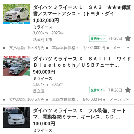
名： ダイハツ ■ 車種名： ミライース ■ グレード名： Ｌ Ｓ
東京
武蔵村山市
ミライース
ダイハツ ミライース Ｌ ＳＡ３ ★★★保証
Ａ３ ★★★新品タイヤ／保証書／スマートアシスト（トヨタ・ダイ
書／スマートアシスト（トヨタ・ダイ…
ハツ）／Ｅ...
1,002,000円
ミライース
3,000km
2025年
7月28日
提携サイト
武蔵村山市
■ 支払総額: 108.8万円 ■ 車両本体価格： 1,002,000 円 ■ メーカ
ー名： ダイハツ ■ 車種名： ミライース ■ グレード名： Ｌ
東京
武蔵村山市
ミライース
ダイハツ ミライース Ｘ ＳＡＩＩＩ ワイド
ＳＡ３ ★★★保証書／スマートアシスト（トヨタ・ダイハツ）／Ｅ
Ｂｌｕｅｔｏｏｔｈ／ＵＳＢチューナ…
ＢＤ付Ａ...
940,000円
ミライース
1,904km
2025年
7月28日
提携サイト
足立区
■ 支払総額: 100.5万円 ■ 車両本体価格： 940,000 円 ■ メーカー
名： ダイハツ ■ 車種名： ミライース ■ グレード名： Ｘ Ｓ
東京
足立区
ミライース
ダイハツ ミライース Ｘ フル装備、オート
ＡＩＩＩ ワイドＢｌｕｅｔｏｏｔｈ／ＵＳＢチューナー 保証 新
マ、電動格納ミラー、キーレス、ＣＤ …
車保証・ま...
100,000円
ミライース