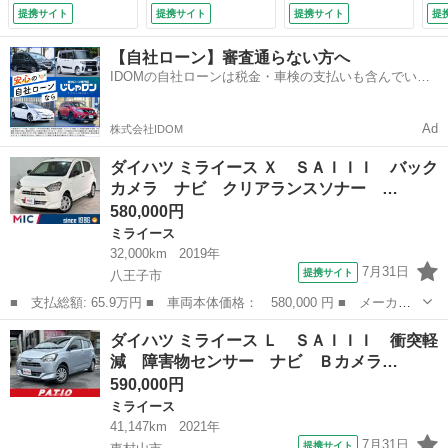
マチックハイビー
オ ＥＴＣ Ｉスト
装置／アイドリング
ー
提携サイト
提携サイト
提携サイト
提
ム ＬＥＤヘッドラ
ップ キーレス 禁
ストップ／禁煙車／
止
ンプ キーレスエン
煙車 取扱説明書
エアバッグ 運転席
Ｓ
【自社ローン】審査通らない方へ
トリー アイドリン
横滑り防止 ＡＢ
／エアバッグ 助手
衝
IDOMの自社ローンは税金・車検の支払いも含んでいる
グストップ 電動格
Ｓ オートハイビー
席／パワーウインド
ア
ので毎月の支払額は一定
納ミラー ＣＶＴ
ム オートライト
ウ／キーレスエント
ア
Ｂｌｕｅｔｏｏｔｈ
運転席エアバッグ
リー （車検整備
ィン
Ad
株式会社IDOM
（車検整備付）
バイザー （車検整
付）
備付）
ダイハツ ミライース Ｘ ＳＡＩＩＩ バック
カメラ ナビ クリアランスソナー …
580,000円
ミライース
32,000km
2019年
7月31日
提携サイト
八王子市
■ 支払総額: 65.9万円 ■ 車両本体価格： 580,000 円 ■ メーカー
名： ダイハツ ■ 車種名： ミライース ■ グレード名： Ｘ Ｓ
東京
八王子市
ミライース
ダイハツ ミライース Ｌ ＳＡＩＩＩ 衝突軽
ＡＩＩＩ バックカメラ ナビ クリアランスソナー 衝突被害軽減
減 障害物センサー ナビ Ｂカメラ…
システム オ...
590,000円
ミライース
41,147km
2021年
7月31日
提携サイト