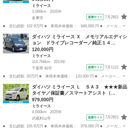
ミライース
3,000km
2025年
7月28日
提携サイト
多摩市
■ 支払総額: 102.9万円 ■ 車両本体価格： 949,000 円 ■ メーカー
名： ダイハツ ■ 車種名： ミライース ■ グレード名： Ｌ Ｓ
東京
多摩市
ミライース
ダイハツ ミライース Ｘ メモリアルエディシ
Ａ３ ★★★衝突安全装置／横滑り防止装置／アイドリングストップ
ョン ドライブレコーダー／純正１４…
／禁煙車／...
120,000円
ミライース
114,756km
2013年
7月11日
提携サイト
千葉県 柏市
■ 支払総額: 20万円 ■ 車両本体価格： 120,000 円 ■ メーカー
名： ダイハツ ■ 車種名： ミライース ■ グレード名： Ｘ メ
千葉
柏市
ミライース
ダイハツ ミライース Ｌ ＳＡ３ ★★★新品
モリアルエディション ドライブレコーダー／純正１４ＡＷ／キーレ
タイヤ／保証書／スマートアシスト（…
スキー／スペアキ...
979,000円
ミライース
4,000km
2025年
7月28日
提携サイト
武蔵村山市
■ 支払総額: 105.9万円 ■ 車両本体価格： 979,000 円 ■ メーカー