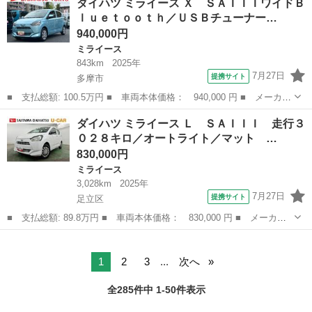
ダイハツ ミライース Ｘ ＳＡＩＩＩワイドＢ
Ａ ７万キロ台、衝突被害軽減システム キーレスエントリー アイ
ｌｕｅｔｏｏｔｈ／ＵＳＢチューナー…
ドリングストップ...
940,000円
ミライース
843km
2025年
7月27日
提携サイト
多摩市
■ 支払総額: 100.5万円 ■ 車両本体価格： 940,000 円 ■ メーカー
名： ダイハツ ■ 車種名： ミライース ■ グレード名： Ｘ Ｓ
東京
多摩市
ミライース
ダイハツ ミライース Ｌ ＳＡＩＩＩ 走行３
ＡＩＩＩワイドＢｌｕｅｔｏｏｔｈ／ＵＳＢチューナー装備 保証
０２８キロ／オートライト／マット …
新車保証・...
830,000円
ミライース
3,028km
2025年
7月27日
提携サイト
足立区
■ 支払総額: 89.8万円 ■ 車両本体価格： 830,000 円 ■ メーカー
名： ダイハツ ■ 車種名： ミライース ■ グレード名： Ｌ Ｓ
東京
足立区
ミライース
ＡＩＩＩ 走行３０２８キロ／オートライト／マット １年保証距離
無制限 走行...
1
2
3
...
次へ
全285件中 1-50件表示