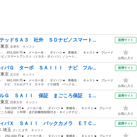
テッドＳＡ３ 社外 ＳＤナビ／スマート...
提携サイト
年
東京
多摩市
キャスト
価格： 953,000 円 ■ メーカー名： ダイハツ ■ 車種名： キャスト ■ グレード
ビ／スマートアシスト（トヨタ・ダイハツ）／シート...
お気に入り
ィバＧ ターボ ＳＡＩＩＩ ナビ フル...
提携サイト
年
東京
足立区
キャスト
価格： 992,000 円 ■ メーカー名： ダイハツ ■ 車種名： キャスト ■ グレード
 ナビ フルセグＴＶ ＤＶＤ ＣＤ録音 バックカ...
お気に入り
ルＧ ＳＡＩＩ 保証 まごころ保証 １...
提携サイト
年
東京
西東京市
キャスト
格： 580,000 円 ■ メーカー名： ダイハツ ■ 車種名： キャスト ■ グレード
ころ保証 １年間・走行距離無制限付き・８インチナビ...
お気に入り
ィバＸ ＳＡＩＩ バックカメラ ＥＴＣ...
提携サイト
6年
埼玉
さいたま市
キャスト
格： 250,000 円 ■ メーカー名： ダイハツ ■ 車種名： キャスト ■ グレード