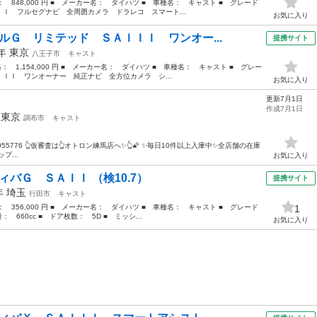
格： 848,000 円 ■ メーカー名： ダイハツ ■ 車種名： キャスト ■ グレード
Ｉ フルセグナビ 全周囲カメラ ドラレコ スマート...
お気に入り
ルＧ リミテッド ＳＡＩＩＩ ワンオー...
提携サイト
9年
東京
八王子市
キャスト
格： 1,154,000 円 ■ メーカー名： ダイハツ ■ 車種名： キャスト ■ グレー
ＩＩ ワンオーナー 純正ナビ 全方位カメラ シ...
お気に入り
更新7月1日
！
作成7月1日
年
東京
調布市
キャスト
etail?carno=055776 👆仮審査は👆オトロン練馬店へ✨👆🌠 ✨毎日10件以上入庫中✨全店舗の在庫
プ...
お気に入り
ィバＧ ＳＡＩＩ （検10.7）
提携サイト
6年
埼玉
行田市
キャスト
格： 356,000 円 ■ メーカー名： ダイハツ ■ 車種名： キャスト ■ グレード
1
660cc ■ ドア枚数： 5D ■ ミッシ...
お気に入り