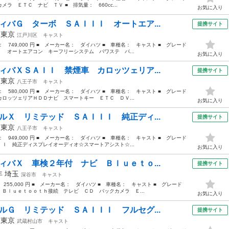
 ＥＴＣ ナビ ＴＶ ■ 排気量： 660cc...
お気に入り
ィバＧ ターボ ＳＡＩＩＩ オートエア...
提携サイト
年
東京
江戸川区
キャスト
格： 749,000 円 ■ メーカー名： ダイハツ ■ 車種名： キャスト ■ グレード
 オートエアコン キーフリーシステム パワステ パ...
お気に入り
ィバＸＳＡＩＩ 禁煙車 カロッツェリア...
提携サイト
年
東京
八王子市
キャスト
格： 580,000 円 ■ メーカー名： ダイハツ ■ 車種名： キャスト ■ グレード
ロッツェリアＨＤＤナビ スマートキー ＥＴＣ ＤＶ...
お気に入り
ルＸ リミテッド ＳＡＩＩＩ 純正ディ...
提携サイト
年
東京
八王子市
キャスト
格： 949,000 円 ■ メーカー名： ダイハツ ■ 車種名： キャスト ■ グレード
Ｉ 純正ディスプレイオーディオ☆スマートアシスト☆...
お気に入り
ィバＸ 車検２年付 ナビ Ｂｌｕｅｔｏ...
提携サイト
7年
埼玉
深谷市
キャスト
 255,000 円 ■ メーカー名： ダイハツ ■ 車種名： キャスト ■ グレード
Ｂｌｕｅｔｏｏｔｈ接続 テレビ ＣＤ バックカメラ Ｅ...
お気に入り
ルＧ リミテッド ＳＡＩＩＩ フルセグ...
提携サイト
年
東京
武蔵村山市
キャスト