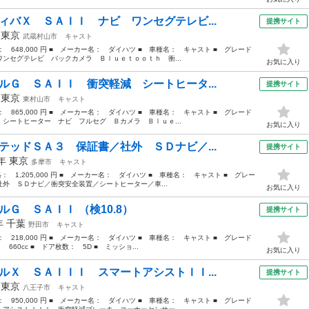
ィバＸ ＳＡＩＩ ナビ ワンセグテレビ...
提携サイト
年
東京
武蔵村山市
キャスト
格： 648,000 円 ■ メーカー名： ダイハツ ■ 車種名： キャスト ■ グレード
ンセグテレビ バックカメラ Ｂｌｕｅｔｏｏｔｈ 衝...
お気に入り
ルＧ ＳＡＩＩ 衝突軽減 シートヒータ...
提携サイト
年
東京
東村山市
キャスト
格： 865,000 円 ■ メーカー名： ダイハツ ■ 車種名： キャスト ■ グレード
シートヒーター ナビ フルセグ Ｂカメラ Ｂｌｕｅ...
お気に入り
テッドＳＡ３ 保証書／社外 ＳＤナビ／...
提携サイト
2年
東京
多摩市
キャスト
格： 1,205,000 円 ■ メーカー名： ダイハツ ■ 車種名： キャスト ■ グレー
外 ＳＤナビ／衝突安全装置／シートヒーター／車...
お気に入り
ルＧ ＳＡＩＩ （検10.8）
提携サイト
6年
千葉
野田市
キャスト
格： 218,000 円 ■ メーカー名： ダイハツ ■ 車種名： キャスト ■ グレード
60cc ■ ドア枚数： 5D ■ ミッショ...
お気に入り
ルＸ ＳＡＩＩＩ スマートアシストＩＩ...
提携サイト
年
東京
八王子市
キャスト
格： 950,000 円 ■ メーカー名： ダイハツ ■ 車種名： キャスト ■ グレード