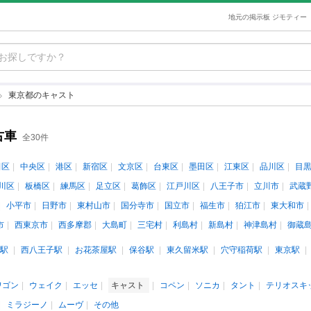
地元の掲示板 ジモティー
東京都のキャスト
古車
全30件
田区
中央区
港区
新宿区
文京区
台東区
墨田区
江東区
品川区
目
川区
板橋区
練馬区
足立区
葛飾区
江戸川区
八王子市
立川市
武蔵
小平市
日野市
東村山市
国分寺市
国立市
福生市
狛江市
東大和市
市
西東京市
西多摩郡
大島町
三宅村
利島村
新島村
神津島村
御蔵
駅
西八王子駅
お花茶屋駅
保谷駅
東久留米駅
穴守稲荷駅
東京駅
ワゴン
ウェイク
エッセ
キャスト
コペン
ソニカ
タント
テリオスキ
ミラジーノ
ムーヴ
その他