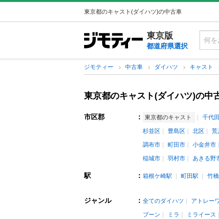
東京都のキャスト(ダイハツ)の中古車
東京版
都道府県選択
ジモティー
中古車
ダイハツ
キャスト
東京都のキャスト(ダイハツ)の中
市区郡
：
東京都のキャスト
千代
杉並区
豊島区
北区
荒
調布市
町田市
小金井市
稲城市
羽村市
あきる野
駅
：
箱根ケ崎駅
町田駅
竹橋
ジャンル
：
全てのダイハツ
アトレー
ブーン
ミラ
ミライース