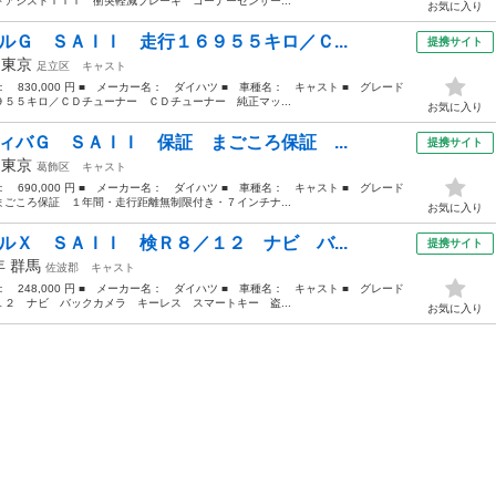
アシストＩＩＩ 衝突軽減ブレーキ コーナーセンサー...
お気に入り
ルＧ ＳＡＩＩ 走行１６９５５キロ／Ｃ...
提携サイト
年
東京
足立区
キャスト
格： 830,000 円 ■ メーカー名： ダイハツ ■ 車種名： キャスト ■ グレード
５５キロ／ＣＤチューナー ＣＤチューナー 純正マッ...
お気に入り
ィバＧ ＳＡＩＩ 保証 まごころ保証 ...
提携サイト
年
東京
葛飾区
キャスト
格： 690,000 円 ■ メーカー名： ダイハツ ■ 車種名： キャスト ■ グレード
ごころ保証 １年間・走行距離無制限付き・７インチナ...
お気に入り
ルＸ ＳＡＩＩ 検Ｒ８／１２ ナビ バ...
提携サイト
5年
群馬
佐波郡
キャスト
格： 248,000 円 ■ メーカー名： ダイハツ ■ 車種名： キャスト ■ グレード
２ ナビ バックカメラ キーレス スマートキー 盗...
お気に入り