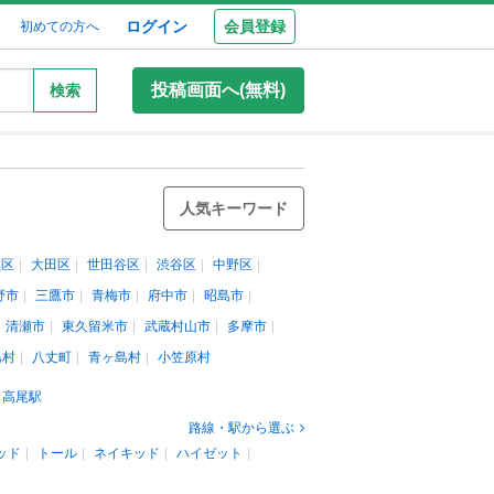
ログイン
会員登録
初めての方へ
投稿画面へ(無料)
検索
人気キーワード
黒区
大田区
世田谷区
渋谷区
中野区
野市
三鷹市
青梅市
府中市
昭島市
清瀬市
東久留米市
武蔵村山市
多摩市
島村
八丈町
青ヶ島村
小笠原村
高尾駅
路線・駅から選ぶ
ッド
トール
ネイキッド
ハイゼット