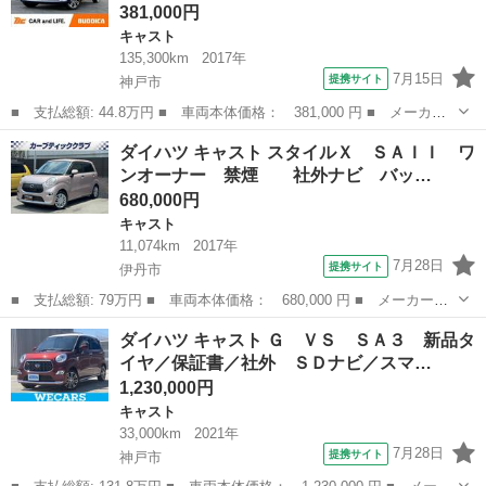
381,000円
キャスト
135,300km
2017年
7月15日
提携サイト
神戸市
■ 支払総額: 44.8万円 ■ 車両本体価格： 381,000 円 ■ メーカー
名： ダイハツ ■ 車種名： キャスト ■ グレード名： スタイル
兵庫
神戸市
キャスト
ダイハツ キャスト スタイルＸ ＳＡＩＩ ワ
Ｇ ＳＡＩＩ 車検整備付 ツートン 純正ナビ フルセグ バック
ンオーナー 禁煙 社外ナビ バッ…
カメラ スマ...
680,000円
キャスト
11,074km
2017年
7月28日
提携サイト
伊丹市
■ 支払総額: 79万円 ■ 車両本体価格： 680,000 円 ■ メーカー
名： ダイハツ ■ 車種名： キャスト ■ グレード名： スタイル
兵庫
伊丹市
キャスト
ダイハツ キャスト Ｇ ＶＳ ＳＡ３ 新品タ
Ｘ ＳＡＩＩ ワンオーナー 禁煙 社外ナビ バックカメラ ス
イヤ／保証書／社外 ＳＤナビ／スマ…
マートアシスト ...
1,230,000円
キャスト
33,000km
2021年
7月28日
提携サイト
神戸市