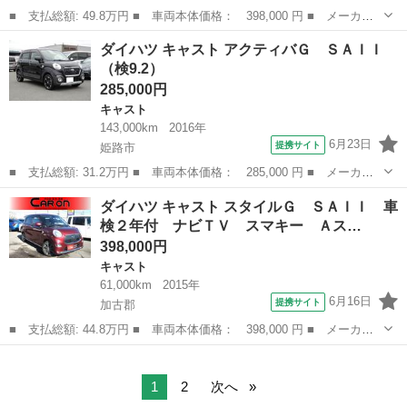
■ 支払総額: 49.8万円 ■ 車両本体価格： 398,000 円 ■ メーカー
名： ダイハツ ■ 車種名： キャスト ■ グレード名： スタイル
和歌山
岩出市
キャスト
ダイハツ キャスト アクティバＧ ＳＡＩＩ
Ｇ ＳＡＩＩ 禁煙車 保証付き 修復歴無 Ｐスタート 純正１５
（検9.2）
ＡＷ ＬＥＤ...
285,000円
キャスト
143,000km
2016年
6月23日
提携サイト
姫路市
■ 支払総額: 31.2万円 ■ 車両本体価格： 285,000 円 ■ メーカー
名： ダイハツ ■ 車種名： キャスト ■ グレード名： アクティ
兵庫
姫路市
キャスト
ダイハツ キャスト スタイルＧ ＳＡＩＩ 車
バＧ ＳＡＩＩ ■ 排気量： 660cc ■ ドア枚数： 5D ■ ミッシ...
検２年付 ナビＴＶ スマキー Ａス…
398,000円
キャスト
61,000km
2015年
6月16日
提携サイト
加古郡
■ 支払総額: 44.8万円 ■ 車両本体価格： 398,000 円 ■ メーカー
名： ダイハツ ■ 車種名： キャスト ■ グレード名： スタイル
兵庫
加古郡
キャスト
Ｇ ＳＡＩＩ 車検２年付 ナビＴＶ スマキー Ａスト 衝軽Ｂ
■ 排気量：...
1
2
次へ