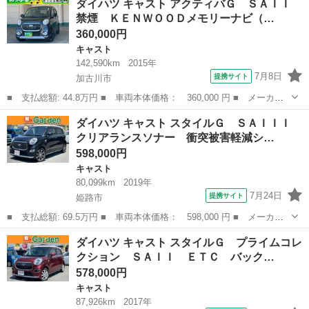
ダイハツ キャスト アクティバＧ ＳＡＩＩ
Ｇ ＶＳ ＳＡＩＩＩ 車検整備付 禁煙車 雹害 全方位 ディス
禁煙 ＫＥＮＷＯＯＤメモリーナビ（…
プレイＡ Ｂ...
360,000円
キャスト
142,590km
2015年
7月8日
提携サイト
加古川市
■ 支払総額: 44.8万円 ■ 車両本体価格： 360,000 円 ■ メーカー
名： ダイハツ ■ 車種名： キャスト ■ グレード名： アクティ
兵庫
加古川市
キャスト
ダイハツ キャスト スタイルＧ ＳＡＩＩＩ
バＧ ＳＡＩＩ 禁煙 ＫＥＮＷＯＯＤメモリーナビ（ＣＤ ＤＶ
クリアランスソナー 衝突被害軽減シ…
Ｄ ＳＤ 録音...
598,000円
キャスト
80,099km
2019年
7月24日
提携サイト
姫路市
■ 支払総額: 69.5万円 ■ 車両本体価格： 598,000 円 ■ メーカー
名： ダイハツ ■ 車種名： キャスト ■ グレード名： スタイル
兵庫
姫路市
キャスト
ダイハツ キャスト スタイルＧ プライムコレ
Ｇ ＳＡＩＩＩ クリアランスソナー 衝突被害軽減システム オー
クション ＳＡＩＩ ＥＴＣ バック…
トマチックハ...
578,000円
キャスト
87,926km
2017年