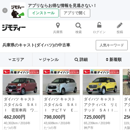
アプリならお得な情報を見逃さない！
インストール
アプリで開く
兵庫県
検索
ログイン
投稿
兵庫県のキャスト(ダイハツ)の中古車
人気キーワード
エリア
ジャンル
詳細
新着順
ダイハツ キャスト
ダイハツ キャスト
ダイハツ キャスト
ダ
スタイルＧ ＳＡＩ
スタイルＧ ＳＡＩ
アクティバＸ リミ
ア
Ｉ 雹害車両 ワン
Ｉ ナビＴＶ ＥＴ
テッド ＳＡＩＩ
Ｉ
オーナー ナビＴ
Ｃ バックカメラ
Ｉ ディスプレイオ
Ｔ
462,000円
798,000円
725,000円
25
Ｖ 雹害車両 １年
１年保証 ナビＴ
ーディオ １年保
ー
40,302km / 2016年
43,608km / 2016年
65,239km / 2019年
119
保証 ワンオーナ
Ｖ ＥＴＣ バック
証 ディスプレイオ
ス
たつの市
たつの市
神戸市
大阪