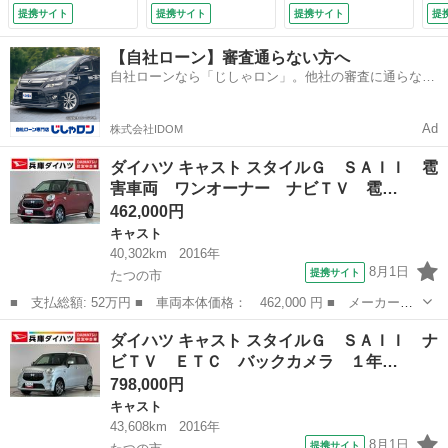
ー ナビ ＴＶ Ｄ
カメラ ＬＥＤヘッ
ーディオ ＤＶＤ
ア
提携サイト
提携サイト
提携サイト
提
ＶＤ ＵＳＢ接続
ドライト アイドリ
運転席シートヒータ
月 
Ｂｌｕｅｔｏｏｔ
ングストップ プッ
ー ＵＳＢ接続 Ｂ
【自社ローン】審査通らない方へ
ｈ ＬＥＤヘッドラ
シュスタート 横滑
ｌｕｅｔｏｏｔｈ
自社ローンなら「じしゃロン」。他社の審査に通らなか
イト アイドリング
り防止装置 オート
オートハイビーム
った方も
ストップ プッシュ
ライト オートエア
アイドリングストッ
スタート 横滑り防
コン ドアバイザ
プ プッシュスター
Ad
株式会社IDOM
止装置 １５インチ
ー １５インチ純正
ト オートエアコ
純正アルミホイール
アルミホイール
ン ドアバイザー
ダイハツ キャスト スタイルＧ ＳＡＩＩ 雹
（検9.5）
（検9.4）
電動格納ミラー
害車両 ワンオーナー ナビＴＶ 雹…
（車検整備付）
462,000円
キャスト
40,302km
2016年
8月1日
提携サイト
たつの市
■ 支払総額: 52万円 ■ 車両本体価格： 462,000 円 ■ メーカー
名： ダイハツ ■ 車種名： キャスト ■ グレード名： スタイル
兵庫
たつの市
キャスト
ダイハツ キャスト スタイルＧ ＳＡＩＩ ナ
Ｇ ＳＡＩＩ 雹害車両 ワンオーナー ナビＴＶ 雹害車両 １年
ビＴＶ ＥＴＣ バックカメラ １年…
保証 ワンオーナ...
798,000円
キャスト
43,608km
2016年
8月1日
提携サイト