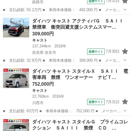
7月31日
提携サイト
姫路市
■ 支払総額: 55.1万円 ■ 車両本体価格： 492,000 円 ■ メーカー
名： ダイハツ ■ 車種名： キャスト ■ グレード名： スタイル
兵庫
姫路市
キャスト
ダイハツ キャスト アクティバＧ ＳＡＩＩ
Ｇ ＳＡＩＩ ミュージックプレイヤー接続可 衝突被害軽減システ
禁煙車 衝突回避支援システムスマー…
ム ＬＥＤヘ...
309,000円
キャスト
137,244km
2016年
7月30日
提携サイト
奈良県 奈良市
■ 支払総額: 32.9万円 ■ 車両本体価格： 309,000 円 ■ メーカー
名： ダイハツ ■ 車種名： キャスト ■ グレード名： アクティ
奈良
奈良市
キャスト
ダイハツ キャスト スタイルＸ ＳＡＩＩ 雹
バＧ ＳＡＩＩ 禁煙車 衝突回避支援システムスマートアシスト
害車両 禁煙 ワンオーナー ナビＴ…
前後ドライブ...
752,000円
キャスト
22,760km
2016年
7月31日
提携サイト
川西市
■ 支払総額: 83万円 ■ 車両本体価格： 752,000 円 ■ メーカー
名： ダイハツ ■ 車種名： キャスト ■ グレード名： スタイル
兵庫
川西市
キャスト
ダイハツ キャスト スタイルＧ プライムコレ
Ｘ ＳＡＩＩ 雹害車両 禁煙 ワンオーナー ナビＴＶ 雹害車
クション ＳＡＩＩＩ 禁煙 ＣＤ …
両 禁煙車 ワンオ...