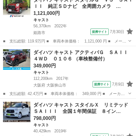
Ｘ リミテッド ＳＡＩＩＩ ナビ バックカメラ 衝突被害軽減シ
ＩＩ 純正ＳＤナビ 全周囲カメラ …
ステム 禁煙...
1,121,000円
キャスト
56,370km
2022年
7月30日
提携サイト
姫路市
■ 支払総額: 119.9万円 ■ 車両本体価格： 1,121,000 円 ■ メーカ
ー名： ダイハツ ■ 車種名： キャスト ■ グレード名： スタイ
兵庫
姫路市
キャスト
ダイハツ キャスト アクティバＧ ＳＡＩＩ
ルＧ ＶＳ ＳＡＩＩＩ 純正ＳＤナビ 全周囲カメラ 衝突被害軽
４ＷＤ ０１０６ （車検整備付）
減システ...
349,000円
キャスト
112,200km
2017年
7月9日
提携サイト
大阪府 大阪狭山市
■ 支払総額: 42.4万円 ■ 車両本体価格： 349,000 円 ■ メーカー
名： ダイハツ ■ 車種名： キャスト ■ グレード名： アクティ
大阪
大阪狭山市
キャスト
ダイハツ キャスト スタイルＸ リミテッド
バＧ ＳＡＩＩ ４ＷＤ ０１０６ ■ 排気量： 660cc ■ ドア枚
ＳＡＩＩＩ 全国１年間保証 ８イン…
数：...
798,000円
キャスト
40,429km
2019年