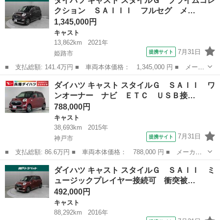
ダイハツ キャスト スタイルＧ プライムコレ
バＧ ＳＡＩＩ ■ 排気量： 660cc ■ ドア枚数： 5D ■ ミッシ...
クション ＳＡＩＩＩ フルセグ メ…
1,345,000円
キャスト
13,862km
2021年
7月31日
提携サイト
姫路市
■ 支払総額: 141.4万円 ■ 車両本体価格： 1,345,000 円 ■ メーカ
ー名： ダイハツ ■ 車種名： キャスト ■ グレード名： スタイ
兵庫
姫路市
キャスト
ダイハツ キャスト スタイルＧ ＳＡＩＩ ワ
ルＧ プライムコレクション ＳＡＩＩＩ フルセグ メモリーナ
ンオーナー ナビ ＥＴＣ ＵＳＢ接…
ビ ＤＶＤ...
788,000円
キャスト
38,693km
2015年
7月31日
提携サイト
神戸市
■ 支払総額: 86.6万円 ■ 車両本体価格： 788,000 円 ■ メーカー
名： ダイハツ ■ 車種名： キャスト ■ グレード名： スタイル
兵庫
神戸市
キャスト
ダイハツ キャスト スタイルＧ ＳＡＩＩ ミ
Ｇ ＳＡＩＩ ワンオーナー ナビ ＥＴＣ ＵＳＢ接続 １年保
ュージックプレイヤー接続可 衝突被…
証 ワンオーナ...
492,000円
キャスト
88,292km
2016年