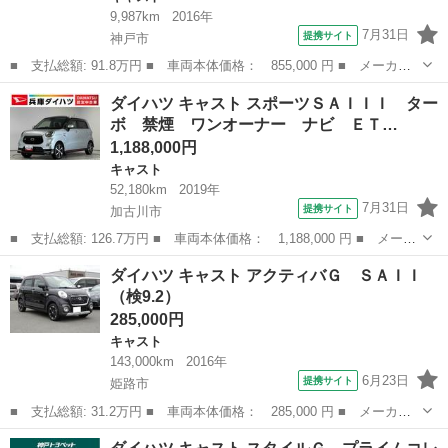
9,987km
2016年
7月31日
提携サイト
神戸市
■ 支払総額: 91.8万円 ■ 車両本体価格： 855,000 円 ■ メーカー
名： ダイハツ ■ 車種名： キャスト ■ グレード名： スタイル
兵庫
神戸市
キャスト
ダイハツ キャスト スポーツＳＡＩＩＩ ター
Ｘ ＳＡＩＩ ＣＤオーディオ アイドリングストップ 走行無制限
ボ 禁煙 ワンオーナー ナビ ＥＴ…
１年保証 ア...
1,188,000円
キャスト
52,180km
2019年
7月31日
提携サイト
加古川市
■ 支払総額: 126.7万円 ■ 車両本体価格： 1,188,000 円 ■ メーカ
ー名： ダイハツ ■ 車種名： キャスト ■ グレード名： スポー
兵庫
加古川市
キャスト
ダイハツ キャスト アクティバＧ ＳＡＩＩ
ツＳＡＩＩＩ ターボ 禁煙 ワンオーナー ナビ ＥＴＣ １年保
（検9.2）
証 禁煙...
285,000円
キャスト
143,000km
2016年
6月23日
提携サイト
姫路市
■ 支払総額: 31.2万円 ■ 車両本体価格： 285,000 円 ■ メーカー
名： ダイハツ ■ 車種名： キャスト ■ グレード名： アクティ
兵庫
姫路市
キャスト