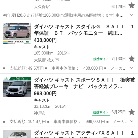
大久保駅
6月29日
初年度H28.8 走行距離:106,000km(通勤使用の為距離増えます) 車
検:R9.9.7 ヘッドライトLED ウインカー前後 LED バック球 LED ポ
兵庫
明石市
大久保駅
キャスト
ダイハツ キャスト スタイルＧ ＳＡＩＩ １
ジション LED タイヤ25年式バリ山 外品アルミ フルセグナ...
年保証 ＢＴ バックモニター 純正…
438,000円
キャスト
105,000km
2016年
7月30日
提携サイト
大阪府 枚方市
■ 支払総額: 49.5万円 ■ 車両本体価格： 438,000 円 ■ メーカー
名： ダイハツ ■ 車種名： キャスト ■ グレード名： スタイル
大阪
枚方市
キャスト
ダイハツ キャスト スポーツＳＡＩＩ 衝突被
Ｇ ＳＡＩＩ １年保証 ＢＴ バックモニター 純正ナビ 純正ア
害軽減ブレーキ ナビ バックカメラ…
ルミ ＥＴＣ...
998,000円
キャスト
33,132km
2016年
6月25日
提携サイト
神戸市
■ 支払総額: 104.8万円 ■ 車両本体価格： 998,000 円 ■ メーカー
名： ダイハツ ■ 車種名： キャスト ■ グレード名： スポーツ
兵庫
神戸市
キャスト
ダイハツ キャスト アクティバＸＳＡＩＩ １
ＳＡＩＩ 衝突被害軽減ブレーキ ナビ バックカメラ フルセグＴ