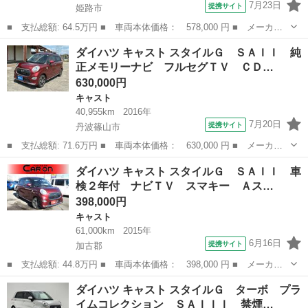
7月23日
提携サイト
姫路市
■ 支払総額: 64.5万円 ■ 車両本体価格： 578,000 円 ■ メーカー
名： ダイハツ ■ 車種名： キャスト ■ グレード名： スタイル
兵庫
姫路市
キャスト
ダイハツ キャスト スタイルＧ ＳＡＩＩ 純
Ｇ プライムコレクション ＳＡＩＩ ＥＴＣ バックカメラ クリ
正メモリーナビ フルセグＴＶ ＣＤ…
アランスソナ...
630,000円
キャスト
40,955km
2016年
7月20日
提携サイト
丹波篠山市
■ 支払総額: 71.6万円 ■ 車両本体価格： 630,000 円 ■ メーカー
名： ダイハツ ■ 車種名： キャスト ■ グレード名： スタイル
兵庫
丹波篠山市
キャスト
ダイハツ キャスト スタイルＧ ＳＡＩＩ 車
Ｇ ＳＡＩＩ 純正メモリーナビ フルセグＴＶ ＣＤＤＶＤ再生
検２年付 ナビＴＶ スマキー Ａス…
可 ブルートゥ...
398,000円
キャスト
61,000km
2015年
6月16日
提携サイト
加古郡
■ 支払総額: 44.8万円 ■ 車両本体価格： 398,000 円 ■ メーカー
名： ダイハツ ■ 車種名： キャスト ■ グレード名： スタイル
兵庫
加古郡
キャスト
ダイハツ キャスト スタイルＧ ターボ プラ
Ｇ ＳＡＩＩ 車検２年付 ナビＴＶ スマキー Ａスト 衝軽Ｂ
イムコレクション ＳＡＩＩＩ 禁煙…
■ 排気量：...