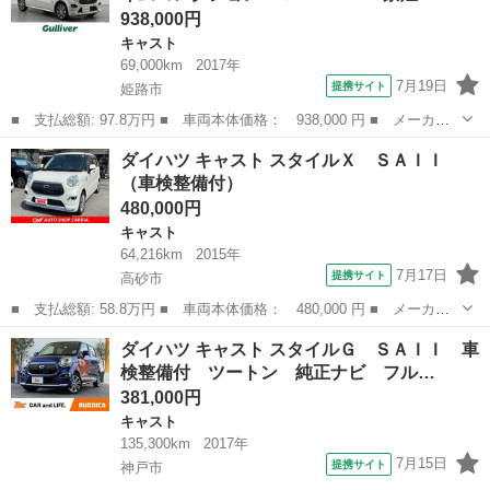
938,000円
キャスト
69,000km
2017年
7月19日
提携サイト
姫路市
■ 支払総額: 97.8万円 ■ 車両本体価格： 938,000 円 ■ メーカー
名： ダイハツ ■ 車種名： キャスト ■ グレード名： スタイル
兵庫
姫路市
キャスト
ダイハツ キャスト スタイルＸ ＳＡＩＩ
Ｇ ターボ プライムコレクション ＳＡＩＩＩ 禁煙車 社外ナビ
（車検整備付）
【ＣＤ／ＤＶ...
480,000円
キャスト
64,216km
2015年
7月17日
提携サイト
高砂市
■ 支払総額: 58.8万円 ■ 車両本体価格： 480,000 円 ■ メーカー
名： ダイハツ ■ 車種名： キャスト ■ グレード名： スタイル
兵庫
高砂市
キャスト
ダイハツ キャスト スタイルＧ ＳＡＩＩ 車
Ｘ ＳＡＩＩ ■ 排気量： 660cc ■ ドア枚数： 5D ■ ミッショ...
検整備付 ツートン 純正ナビ フル…
381,000円
キャスト
135,300km
2017年
7月15日
提携サイト
神戸市