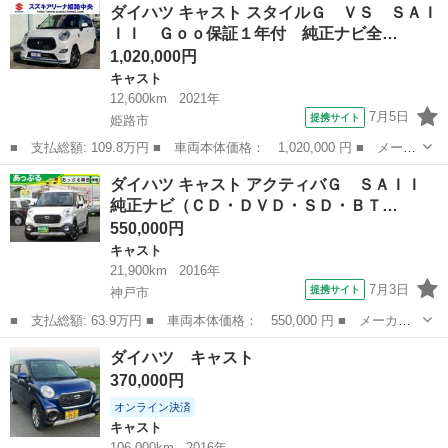
奈良
奈良市
キャスト
ダイハツ キャスト スタイルＧ ＶＳ ＳＡＩ
Ｘ ＳＡＩＩ ワンオーナー 実走行３７０００ｋｍ スマートキ
ＩＩ Ｇｏｏ保証１年付 純正ナビ全…
ー 運転支援機能 ...
1,020,000円
キャスト
12,600km
2021年
7月5日
提携サイト
姫路市
■ 支払総額: 109.8万円 ■ 車両本体価格： 1,020,000 円 ■ メーカ
ー名： ダイハツ ■ 車種名： キャスト ■ グレード名： スタイ
兵庫
姫路市
キャスト
ダイハツ キャスト アクティバＧ ＳＡＩＩ
ルＧ ＶＳ ＳＡＩＩＩ Ｇｏｏ保証１年付 純正ナビ全方位モニタ
純正ナビ（ＣＤ・ＤＶＤ・ＳＤ・ＢＴ…
ー ナビ...
550,000円
キャスト
21,900km
2016年
7月3日
提携サイト
神戸市
■ 支払総額: 63.9万円 ■ 車両本体価格： 550,000 円 ■ メーカー
名： ダイハツ ■ 車種名： キャスト ■ グレード名： アクティ
兵庫
神戸市
キャスト
ダイハツ キャスト
バＧ ＳＡＩＩ 純正ナビ（ＣＤ・ＤＶＤ・ＳＤ・ＢＴ・フルセグ）
370,000円
Ｂカメラ・禁...
オンライン決済
キャスト
106,000km
2016年