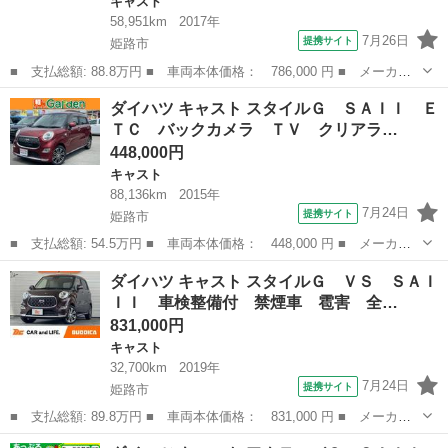
キャスト
58,951km
2017年
7月26日
提携サイト
姫路市
■ 支払総額: 88.8万円 ■ 車両本体価格： 786,000 円 ■ メーカー
名： ダイハツ ■ 車種名： キャスト ■ グレード名： スタイル
兵庫
姫路市
キャスト
ダイハツ キャスト スタイルＧ ＳＡＩＩ Ｅ
Ｘ ・カロッツェリアメモリーナビ・フルセグＴＶ・Ｂｌｕｅｔｏｏ
ＴＣ バックカメラ ＴＶ クリアラ…
ｔｈ・ＤＶＤ...
448,000円
キャスト
88,136km
2015年
7月24日
提携サイト
姫路市
■ 支払総額: 54.5万円 ■ 車両本体価格： 448,000 円 ■ メーカー
名： ダイハツ ■ 車種名： キャスト ■ グレード名： スタイル
兵庫
姫路市
キャスト
ダイハツ キャスト スタイルＧ ＶＳ ＳＡＩ
Ｇ ＳＡＩＩ ＥＴＣ バックカメラ ＴＶ クリアランスソナー
ＩＩ 車検整備付 禁煙車 雹害 全…
衝突被害軽減...
831,000円
キャスト
32,700km
2019年
7月24日
提携サイト
姫路市
■ 支払総額: 89.8万円 ■ 車両本体価格： 831,000 円 ■ メーカー
名： ダイハツ ■ 車種名： キャスト ■ グレード名： スタイル
兵庫
姫路市
キャスト