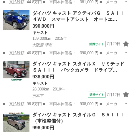
■ 支払総額: 44.8万円 ■ 車両本体価格： 381,000 円 ■ メーカー
名： ダイハツ ■ 車種名： キャスト ■ グレード名： スタイル
兵庫
神戸市
キャスト
ダイハツ キャスト アクティバＧ ＳＡＩＩ
Ｇ ＳＡＩＩ 車検整備付 ツートン 純正ナビ フルセグ バック
４ＷＤ スマートアシスト オートエ…
カメラ スマ...
390,000円
キャスト
139,000km
2015年
7月29日
提携サイト
大阪府 堺市
■ 支払総額: 46.8万円 ■ 車両本体価格： 390,000 円 ■ メーカー
名： ダイハツ ■ 車種名： キャスト ■ グレード名： アクティ
大阪
堺市
キャスト
ダイハツ キャスト スタイルＸ リミテッド
バＧ ＳＡＩＩ ４ＷＤ スマートアシスト オートエアコン ＬＥ
ＳＡＩＩＩ バックカメラ ドライブ…
Ｄライト ナ...
938,000円
キャスト
28,000km
2019年
7月12日
提携サイト
洲本市
■ 支払総額: 98.8万円 ■ 車両本体価格： 938,000 円 ■ メーカー
名： ダイハツ ■ 車種名： キャスト ■ グレード名： スタイル
兵庫
洲本市
キャスト
ダイハツ キャスト スタイルＧ ＳＡＩＩＩ
Ｘ リミテッド ＳＡＩＩＩ バックカメラ ドライブレコーダー
（車検整備付）
エマブレ 車...
998,000円