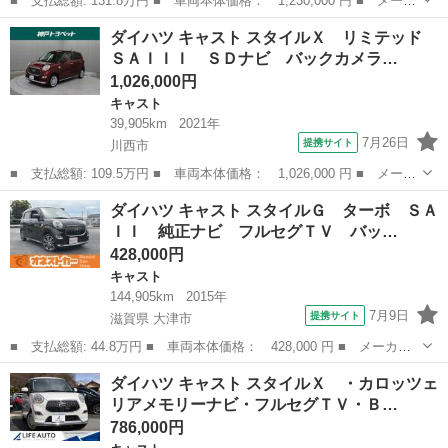
■ 支払総額: 131.8万円 ■ 車両本体価格： 1,230,000 円 ■ メーカ
ー名： ダイハツ ■ 車種名： キャスト ■ グレード名： Ｇ Ｖ
兵庫
神戸市
キャスト
ダイハツ キャスト スタイルＸ リミテッド
Ｓ ＳＡ３ 新品タイヤ／保証書／社外 ＳＤナビ／スマートアシス
ＳＡＩＩＩ ＳＤナビ バックカメラ…
ト（トヨ...
1,026,000円
キャスト
39,905km
2021年
7月26日
提携サイト
川西市
■ 支払総額: 109.5万円 ■ 車両本体価格： 1,026,000 円 ■ メーカ
ー名： ダイハツ ■ 車種名： キャスト ■ グレード名： スタイ
兵庫
川西市
キャスト
ダイハツ キャスト スタイルＧ ターボ ＳＡ
ルＸ リミテッド ＳＡＩＩＩ ＳＤナビ バックカメラ ドラレ
ＩＩ 純正ナビ フルセグＴＶ バッ…
コ スマー...
428,000円
キャスト
144,905km
2015年
7月9日
提携サイト
滋賀県 大津市
■ 支払総額: 44.8万円 ■ 車両本体価格： 428,000 円 ■ メーカー
名： ダイハツ ■ 車種名： キャスト ■ グレード名： スタイル
滋賀
大津市
キャスト
ダイハツ キャスト スタイルＸ ・カロッツェ
Ｇ ターボ ＳＡＩＩ 純正ナビ フルセグＴＶ バックカメラ Ｂ
リアメモリーナビ・フルセグＴＶ・Ｂ…
ｌｕｅｔｏｏ...
786,000円