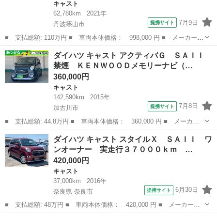
キャスト
62,780km
2021年
7月9日
提携サイト
丹波篠山市
■ 支払総額: 110万円 ■ 車両本体価格： 998,000 円 ■ メーカー
名： ダイハツ ■ 車種名： キャスト ■ グレード名： スタイル
兵庫
丹波篠山市
キャスト
ダイハツ キャスト アクティバＧ ＳＡＩＩ
Ｇ ＳＡＩＩＩ ■ 排気量： 660cc ■ ドア枚数： 5D ■ ミッシ
禁煙 ＫＥＮＷＯＯＤメモリーナビ（…
ョ...
360,000円
キャスト
142,590km
2015年
7月8日
提携サイト
加古川市
■ 支払総額: 44.8万円 ■ 車両本体価格： 360,000 円 ■ メーカー
名： ダイハツ ■ 車種名： キャスト ■ グレード名： アクティ
兵庫
加古川市
キャスト
ダイハツ キャスト スタイルＸ ＳＡＩＩ ワ
バＧ ＳＡＩＩ 禁煙 ＫＥＮＷＯＯＤメモリーナビ（ＣＤ ＤＶ
ンオーナー 実走行３７０００ｋｍ …
Ｄ ＳＤ 録音...
420,000円
キャスト
37,000km
2016年
6月30日
提携サイト
奈良県 奈良市
■ 支払総額: 48万円 ■ 車両本体価格： 420,000 円 ■ メーカー
名： ダイハツ ■ 車種名： キャスト ■ グレード名： スタイル