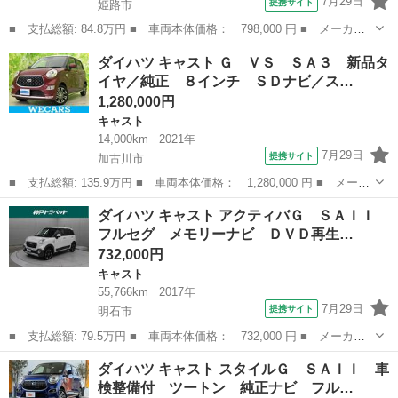
7月29日
提携サイト
姫路市
■ 支払総額: 84.8万円 ■ 車両本体価格： 798,000 円 ■ メーカー
名： ダイハツ ■ 車種名： キャスト ■ グレード名： スタイル
兵庫
姫路市
キャスト
ダイハツ キャスト Ｇ ＶＳ ＳＡ３ 新品タ
Ｘ リミテッド ＳＡＩＩＩ 全国１年間保証 ８インチナビ ＥＴ
イヤ／純正 ８インチ ＳＤナビ／ス…
Ｃ Ｂカメラ...
1,280,000円
キャスト
14,000km
2021年
7月29日
提携サイト
加古川市
■ 支払総額: 135.9万円 ■ 車両本体価格： 1,280,000 円 ■ メーカ
ー名： ダイハツ ■ 車種名： キャスト ■ グレード名： Ｇ Ｖ
兵庫
加古川市
キャスト
ダイハツ キャスト アクティバＧ ＳＡＩＩ
Ｓ ＳＡ３ 新品タイヤ／純正 ８インチ ＳＤナビ／スマートアシ
フルセグ メモリーナビ ＤＶＤ再生…
スト（ト...
732,000円
キャスト
55,766km
2017年
7月29日
提携サイト
明石市
■ 支払総額: 79.5万円 ■ 車両本体価格： 732,000 円 ■ メーカー
名： ダイハツ ■ 車種名： キャスト ■ グレード名： アクティ
兵庫
明石市
キャスト
ダイハツ キャスト スタイルＧ ＳＡＩＩ 車
バＧ ＳＡＩＩ フルセグ メモリーナビ ＤＶＤ再生 ミュージッ
検整備付 ツートン 純正ナビ フル…
クプレイヤー...