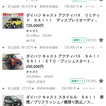
たつの市
■ 支払総額: 85.5万円 ■ 車両本体価格： 798,000 円 ■ メーカー
名： ダイハツ ■ 車種名： キャスト ■ グレード名： スタイル
兵庫
たつの市
キャスト
ダイハツ キャスト アクティバＸ リミテッ
Ｇ ＳＡＩＩ ナビＴＶ ＥＴＣ バックカメラ １年保証 ナビＴ
ド ＳＡＩＩＩ ディスプレイオーディ…
Ｖ ＥＴＣ ...
725,000円
キャスト
65,239km
2019年
8月1日
提携サイト
神戸市
■ 支払総額: 80.3万円 ■ 車両本体価格： 725,000 円 ■ メーカー
名： ダイハツ ■ 車種名： キャスト ■ グレード名： アクティ
兵庫
神戸市
キャスト
ダイハツ キャスト アクティバＸ ＳＡＩＩ
バＸ リミテッド ＳＡＩＩＩ ディスプレイオーディオ １年保
ＳＡＩＩ・ＥＴＣ・プッシュスタート…
証 ディスプレ...
250,000円
キャスト
119,000km
2016年
7月28日
提携サイト
大阪府 貝塚市
■ 支払総額: 27万円 ■ 車両本体価格： 250,000 円 ■ メーカー
名： ダイハツ ■ 車種名： キャスト ■ グレード名： アクティ
大阪
貝塚市
キャスト
ダイハツ キャスト スタイルＧ ＳＡＩＩ 禁
バＸ ＳＡＩＩ ＳＡＩＩ・ＥＴＣ・プッシュスタートスマートキ
煙／プリクラッシュ／横滑り防止／ス…
ー・スペアキー有・...