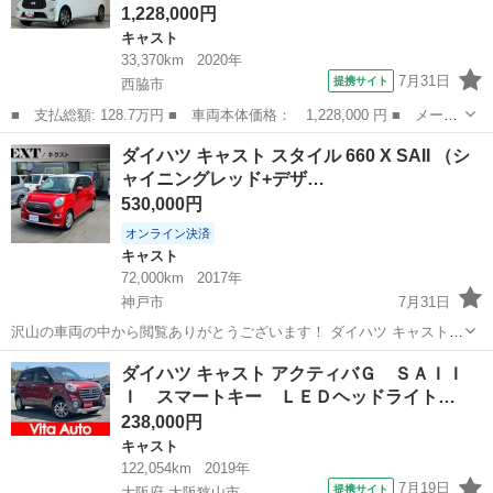
1,228,000円
キャスト
33,370km
2020年
7月31日
提携サイト
西脇市
■ 支払総額: 128.7万円 ■ 車両本体価格： 1,228,000 円 ■ メーカ
ー名： ダイハツ ■ 車種名： キャスト ■ グレード名： スタイ
兵庫
西脇市
キャスト
ダイハツ キャスト スタイル 660 X SAII （シ
ルＧ プライムコレクション ＳＡＩＩＩ 禁煙 ＣＤ 走行無制限
ャイニングレッド+デザ…
１年保証...
530,000円
オンライン決済
キャスト
72,000km
2017年
神戸市
7月31日
沢山の車両の中から閲覧ありがとうございます！ ダイハツ キャスト
スタイル 660 X SAII （シャイニングレッド+デザインフィルムT）ナ
兵庫
神戸市
キャスト
ダイハツ キャスト アクティバＧ ＳＡＩＩ
ビ Bカメラ ETC Bluetooth □現車確認ご希望日程はコメ...
Ｉ スマートキー ＬＥＤヘッドライト…
238,000円
キャスト
122,054km
2019年
7月19日
提携サイト
大阪府 大阪狭山市