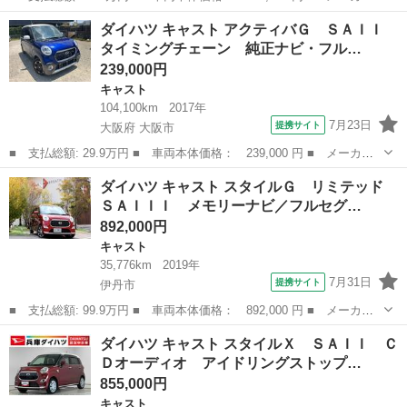
名： ダイハツ ■ 車種名： キャスト ■ グレード名： アクティ
兵庫
たつの市
キャスト
ダイハツ キャスト アクティバＧ ＳＡＩＩ
バＧ ＳＡＩＩＩ 禁煙 ワンオーナー ナビＴＶ １年保証 禁煙
タイミングチェーン 純正ナビ・フル…
車 ワンオー...
239,000円
キャスト
104,100km
2017年
7月23日
提携サイト
大阪府 大阪市
■ 支払総額: 29.9万円 ■ 車両本体価格： 239,000 円 ■ メーカー
名： ダイハツ ■ 車種名： キャスト ■ グレード名： アクティ
大阪
大阪市
キャスト
ダイハツ キャスト スタイルＧ リミテッド
バＧ ＳＡＩＩ タイミングチェーン 純正ナビ・フルセグＴＶ・バ
ＳＡＩＩＩ メモリーナビ／フルセグ…
ックモニター...
892,000円
キャスト
35,776km
2019年
7月31日
提携サイト
伊丹市
■ 支払総額: 99.9万円 ■ 車両本体価格： 892,000 円 ■ メーカー
名： ダイハツ ■ 車種名： キャスト ■ グレード名： スタイル
兵庫
伊丹市
キャスト
ダイハツ キャスト スタイルＸ ＳＡＩＩ Ｃ
Ｇ リミテッド ＳＡＩＩＩ メモリーナビ／フルセグ ＣＤ／ＤＶ
Ｄオーディオ アイドリングストップ…
Ｄ バックカ...
855,000円
キャスト