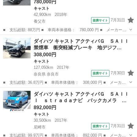
780,000円
キャスト
42,900km
2018年
7月31日
提携サイト
養父市
■ 支払総額: 88万円 ■ 車両本体価格： 780,000 円 ■ メーカー
名： ダイハツ ■ 車種名： キャスト ■ グレード名： アクティ
兵庫
養父市
キャスト
ダイハツ キャスト アクティバＧ ＳＡＩＩ
バＧ ターボ ＳＡＩＩＩ ４ＷＤ ＴＢＯ 全方位モニター Ｔ
禁煙車 衝突軽減ブレーキ 地デジフ…
Ｖ ナビ プッシュ...
308,000円
キャスト
127,050km
2017年
7月30日
提携サイト
奈良県 奈良市
■ 支払総額: 36.8万円 ■ 車両本体価格： 308,000 円 ■ メーカー
名： ダイハツ ■ 車種名： キャスト ■ グレード名： アクティ
奈良
奈良市
キャスト
ダイハツ キャスト アクティバＧ ＳＡＩＩ
バＧ ＳＡＩＩ 禁煙車 衝突軽減ブレーキ 地デジフルセグナビ
Ｉ ｓｔｒａｄａナビ バックカメラ …
Ｂｌｕｅｔｏ...
892,000円
キャスト
30,500km
2017年
7月31日
提携サイト
尼崎市
■ 支払総額: 99.9万円 ■ 車両本体価格： 892,000 円 ■ メーカー