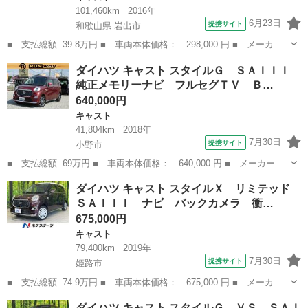
101,460km
2016年
6月23日
提携サイト
和歌山県 岩出市
■ 支払総額: 39.8万円 ■ 車両本体価格： 298,000 円 ■ メーカー
名： ダイハツ ■ 車種名： キャスト ■ グレード名： スタイル
和歌山
岩出市
キャスト
ダイハツ キャスト スタイルＧ ＳＡＩＩＩ
Ｘ ＳＡＩＩ 禁煙車 保証付 修復歴無 ＥＴＣ Ｂカメラ ナビ
純正メモリーナビ フルセグＴＶ Ｂ…
ＴＶ ＣＤ ...
640,000円
キャスト
41,804km
2018年
7月30日
提携サイト
小野市
■ 支払総額: 69万円 ■ 車両本体価格： 640,000 円 ■ メーカー
名： ダイハツ ■ 車種名： キャスト ■ グレード名： スタイル
兵庫
小野市
キャスト
ダイハツ キャスト スタイルＸ リミテッド
Ｇ ＳＡＩＩＩ 純正メモリーナビ フルセグＴＶ Ｂｌｕｅｔｏｏ
ＳＡＩＩＩ ナビ バックカメラ 衝…
ｔｈ バックカメ...
675,000円
キャスト
79,400km
2019年
7月30日
提携サイト
姫路市
■ 支払総額: 74.9万円 ■ 車両本体価格： 675,000 円 ■ メーカー
名： ダイハツ ■ 車種名： キャスト ■ グレード名： スタイル
兵庫
姫路市
キャスト
ダイハツ キャスト スタイルＧ ＶＳ ＳＡＩ