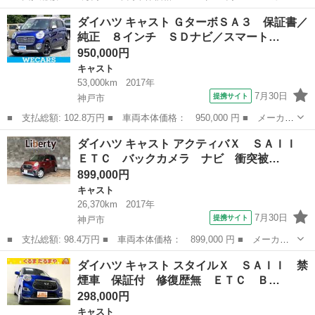
名： ダイハツ ■ 車種名： キャスト ■ グレード名： アクティ
兵庫
尼崎市
キャスト
ダイハツ キャスト ＧターボＳＡ３ 保証書／
バＧ ＳＡＩＩＩ ｓｔｒａｄａナビ バックカメラ スマートアシ
純正 ８インチ ＳＤナビ／スマート…
スト ドライ...
950,000円
キャスト
53,000km
2017年
7月30日
提携サイト
神戸市
■ 支払総額: 102.8万円 ■ 車両本体価格： 950,000 円 ■ メーカー
名： ダイハツ ■ 車種名： キャスト ■ グレード名： Ｇターボ
兵庫
神戸市
キャスト
ダイハツ キャスト アクティバＸ ＳＡＩＩ
ＳＡ３ 保証書／純正 ８インチ ＳＤナビ／スマートアシスト（ト
ＥＴＣ バックカメラ ナビ 衝突被…
ヨタ・ダイ...
899,000円
キャスト
26,370km
2017年
7月30日
提携サイト
神戸市
■ 支払総額: 98.4万円 ■ 車両本体価格： 899,000 円 ■ メーカー
名： ダイハツ ■ 車種名： キャスト ■ グレード名： アクティ
兵庫
神戸市
キャスト
ダイハツ キャスト スタイルＸ ＳＡＩＩ 禁
バＸ ＳＡＩＩ ＥＴＣ バックカメラ ナビ 衝突被害軽減システ
煙車 保証付 修復歴無 ＥＴＣ Ｂ…
ム オートラ...
298,000円
キャスト