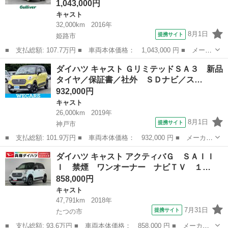
1,043,000円
キャスト
32,000km
2016年
8月1日
提携サイト
姫路市
■ 支払総額: 107.7万円 ■ 車両本体価格： 1,043,000 円 ■ メーカ
ー名： ダイハツ ■ 車種名： キャスト ■ グレード名： スタイ
兵庫
姫路市
キャスト
ダイハツ キャスト ＧリミテッドＳＡ３ 新品
ルＧ ＳＡＩＩ 禁煙／プリクラッシュ／横滑り防止／ステアリング
タイヤ／保証書／社外 ＳＤナビ／ス…
リモコン...
932,000円
キャスト
26,000km
2019年
8月1日
提携サイト
神戸市
■ 支払総額: 101.9万円 ■ 車両本体価格： 932,000 円 ■ メーカー
名： ダイハツ ■ 車種名： キャスト ■ グレード名： Ｇリミテ
兵庫
神戸市
キャスト
ダイハツ キャスト アクティバＧ ＳＡＩＩ
ッドＳＡ３ 新品タイヤ／保証書／社外 ＳＤナビ／スマートアシス
Ｉ 禁煙 ワンオーナー ナビＴＶ １…
ト（トヨタ...
858,000円
キャスト
47,791km
2018年
7月31日
提携サイト
たつの市
■ 支払総額: 93.6万円 ■ 車両本体価格： 858,000 円 ■ メーカー