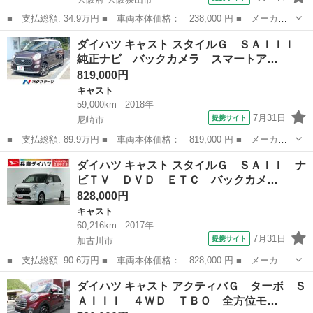
■ 支払総額: 34.9万円 ■ 車両本体価格： 238,000 円 ■ メーカー
名： ダイハツ ■ 車種名： キャスト ■ グレード名： アクティ
大阪
大阪狭山市
キャスト
ダイハツ キャスト スタイルＧ ＳＡＩＩＩ
バＧ ＳＡＩＩＩ スマートキー ＬＥＤヘッドライト 衝突軽減ブ
純正ナビ バックカメラ スマートア…
レーキ 純正...
819,000円
キャスト
59,000km
2018年
7月31日
提携サイト
尼崎市
■ 支払総額: 89.9万円 ■ 車両本体価格： 819,000 円 ■ メーカー
名： ダイハツ ■ 車種名： キャスト ■ グレード名： スタイル
兵庫
尼崎市
キャスト
ダイハツ キャスト スタイルＧ ＳＡＩＩ ナ
Ｇ ＳＡＩＩＩ 純正ナビ バックカメラ スマートアシスト ドラ
ビＴＶ ＤＶＤ ＥＴＣ バックカメ…
イブレコーダ...
828,000円
キャスト
60,216km
2017年
7月31日
提携サイト
加古川市
■ 支払総額: 90.6万円 ■ 車両本体価格： 828,000 円 ■ メーカー
名： ダイハツ ■ 車種名： キャスト ■ グレード名： スタイル
兵庫
加古川市
キャスト
ダイハツ キャスト アクティバＧ ターボ Ｓ
Ｇ ＳＡＩＩ ナビＴＶ ＤＶＤ ＥＴＣ バックカメラ １年保
ＡＩＩＩ ４ＷＤ ＴＢＯ 全方位モ…
証 ナビＴＶ ...