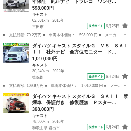
年保証 純正ナビ ドラレコ ワンセ…
Ｖ Ｂｌｕ...
598,000円
キャスト
62,531km
2015年
6月25日
提携サイト
三田市
■ 支払総額: 70.2万円 ■ 車両本体価格： 598,000 円 ■ メーカー
名： ダイハツ ■ 車種名： キャスト ■ グレード名： アクティ
兵庫
三田市
キャスト
ダイハツ キャスト スタイルＧ ＶＳ ＳＡＩ
バＸＳＡＩＩ １年保証 純正ナビ ドラレコ ワンセグＴＶ Ｂｌ
ＩＩ 社外ナビ 全方位モニター ド…
ｕｅｔｏｏｔ...
1,010,000円
キャスト
30,240km
2022年
6月24日
提携サイト
揖保郡
■ 支払総額: 109.9万円 ■ 車両本体価格： 1,010,000 円 ■ メーカ
ー名： ダイハツ ■ 車種名： キャスト ■ グレード名： スタイ
兵庫
揖保郡
キャスト
ダイハツ キャスト スタイルＧ ＳＡＩＩ 禁
ルＧ ＶＳ ＳＡＩＩＩ 社外ナビ 全方位モニター ドラレコ前
煙車 保証付き 修復歴無 Ｐスター…
後 スマー...
398,000円
キャスト
79,800km
2016年
6月24日
提携サイト
和歌山県 岩出市