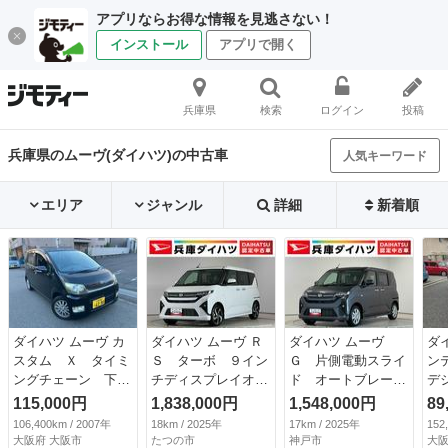
アプリならお得な情報を見逃さない！
インストール
アプリで開く
兵庫県
検索
ログイン
投稿
兵庫県のムーヴ(ダイハツ)の中古車
人気キーワード
エリア
ジャンル
詳細
新着順
ダイハツ ムーヴ カ
ダイハツ ムーヴ Ｒ
ダイハツ ムーヴ
ダ
スタム Ｘ タイミ
Ｓ ターボ ９イン
Ｇ 片側電動スライ
ン
ングチェーン 下取
チディスプレイオー
ド オートブレーキ
デ
り車 車検Ｒ１０年
ディオ ワイヤレス
ホールド スマート
ン
115,000円
1,838,000円
1,548,000円
89
８月４日まで ＨＩ
充電 １年保証 ９
キー 走行無制限１
エ
106,400km / 2007年
18km / 2025年
17km / 2025年
152
Ｄヘッドライト 純
インチディスプレイ
年保証 片側電動ス
ミ
大阪府 大阪市
たつの市
神戸市
大阪