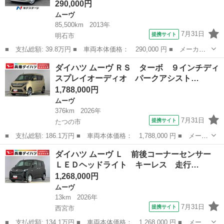
290,000円
ムーヴ
85,500km
2013年
7月31日
提携サイト
明石市
■ 支払総額: 39.8万円 ■ 車両本体価格： 290,000 円 ■ メーカー
名： ダイハツ ■ 車種名： ムーヴ ■ グレード名： Ｌ 純正オ
兵庫
明石市
ムーヴ
ダイハツ ムーヴ ＲＳ ターボ ９インチディ
ーディオ 禁煙車 電動格納ミラー アイドリングストップ ■ 排気
スプレイオーディオ パークアシスト…
量： 66...
1,788,000円
ムーヴ
376km
2026年
7月31日
提携サイト
たつの市
■ 支払総額: 186.1万円 ■ 車両本体価格： 1,788,000 円 ■ メーカ
ー名： ダイハツ ■ 車種名： ムーヴ ■ グレード名： ＲＳ タ
兵庫
たつの市
ムーヴ
ダイハツ ムーヴ Ｌ 前後コーナーセンサー
ーボ ９インチディスプレイオーディオ パークアシスト １年保
ＬＥＤヘッドライト キーレス 走行…
証 ９イン...
1,268,000円
ムーヴ
13km
2026年
7月31日
提携サイト
西宮市
■ 支払総額: 134.1万円 ■ 車両本体価格： 1,268,000 円 ■ メーカ