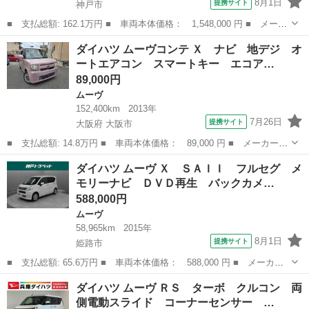
8月1日
提携サイト
神戸市
■ 支払総額: 162.1万円 ■ 車両本体価格： 1,548,000 円 ■ メーカ
ー名： ダイハツ ■ 車種名： ムーヴ ■ グレード名： Ｇ 片側
兵庫
神戸市
ムーヴ
ダイハツ ムーヴコンテ Ｘ ナビ 地デジ オ
電動スライド オートブレーキホールド スマートキー 走行無制限
ートエアコン スマートキー エコア…
１年保証...
89,000円
ムーヴ
152,400km
2013年
7月26日
提携サイト
大阪府 大阪市
■ 支払総額: 14.8万円 ■ 車両本体価格： 89,000 円 ■ メーカー
名： ダイハツ ■ 車種名： ムーヴコンテ ■ グレード名： Ｘ
大阪
大阪市
ムーヴ
ダイハツ ムーヴ Ｘ ＳＡＩＩ フルセグ メ
ナビ 地デジ オートエアコン スマートキー エコアイドル タイ
モリーナビ ＤＶＤ再生 バックカメ…
ミングチェーン...
588,000円
ムーヴ
58,965km
2015年
8月1日
提携サイト
姫路市
■ 支払総額: 65.6万円 ■ 車両本体価格： 588,000 円 ■ メーカー
名： ダイハツ ■ 車種名： ムーヴ ■ グレード名： Ｘ ＳＡＩ
兵庫
姫路市
ムーヴ
ダイハツ ムーヴ ＲＳ ターボ クルコン 両
Ｉ フルセグ メモリーナビ ＤＶＤ再生 バックカメラ 衝突被害
側電動スライド コーナーセンサー …
軽減システム...