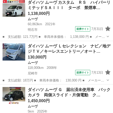
ダイハツ ムーヴ カスタム ＲＳ ハイパーリ
ーボ クルコン 両側電動スライド コーナーセンサー 走行無制限
ミテッドＳＡＩＩＩ ターボ 禁煙車…
１年保証...
1,138,000円
ムーヴ
60,863km
2021年
7月31日
提携サイト
明石市
■ 支払総額: 121.7万円 ■ 車両本体価格： 1,138,000 円 ■ メーカ
ー名： ダイハツ ■ 車種名： ムーヴ ■ グレード名： カスタ
兵庫
明石市
ムーヴ
ダイハツ ムーヴ Ｌセレクション ナビ／地デ
ム ＲＳ ハイパーリミテッドＳＡＩＩＩ ターボ 禁煙車 １年保
ジＴＶ／キーレスエントリー／オート…
証 禁煙車...
130,000円
ムーヴ
118,000km
2008年
7月13日
提携サイト
尼崎市
■ 支払総額: 18万円 ■ 車両本体価格： 130,000 円 ■ メーカー
名： ダイハツ ■ 車種名： ムーヴ ■ グレード名： Ｌセレクシ
兵庫
尼崎市
ムーヴ
ダイハツ ムーヴ Ｇ 届出済未使用車 バック
ョン ナビ／地デジＴＶ／キーレスエントリー／オートエアコン／
カメラ 両側スライド・片側電動 ク…
■ 排気量： 6...
1,450,000円
ムーヴ
5km
2025年