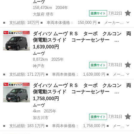
ムーヴ
158,470km
2004年
7月22日
提携サイト
大阪府 堺市
■ 支払総額: 18万円 ■ 車両本体価格： 150,000 円 ■ メーカー
名： ダイハツ ■ 車種名： ムーヴ ■ グレード名： カスタム
大阪
堺市
ムーヴ
ダイハツ ムーヴ ＲＳ ターボ クルコン 両
ＲＳリミテッド ４気筒ターボアルミキーレスＴベルチェーン ■ 排
側電動スライド コーナーセンサー …
気量： 660...
1,639,000円
ムーヴ
8,872km
2025年
7月31日
提携サイト
神戸市
■ 支払総額: 171.2万円 ■ 車両本体価格： 1,639,000 円 ■ メーカ
ー名： ダイハツ ■ 車種名： ムーヴ ■ グレード名： ＲＳ タ
兵庫
神戸市
ムーヴ
ダイハツ ムーヴ ＲＳ ターボ クルコン 両
ーボ クルコン 両側電動スライド コーナーセンサー 走行無制限
側電動スライド コーナーセンサー …
１年保証...
1,758,000円
ムーヴ
4km
2025年
7月31日
提携サイト
加古川市
■ 支払総額: 183.1万円 ■ 車両本体価格： 1,758,000 円 ■ メーカ
ー名： ダイハツ ■ 車種名： ムーヴ ■ グレード名： ＲＳ タ
兵庫
加古川市
ムーヴ