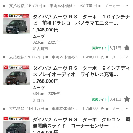
■ 支払総額: 16.7万円 ■ 車両本体価格： 67,000 円 ■ メーカー
名： ダイハツ ■ 車種名： ムーヴコンテ ■ グレード名： Ｌ
京都
八幡市
ムーヴ
ダイハツ ムーヴ ＲＳ ターボ １０インチナ
ナビＴＶ軽自動車安心保証整備車検２４ヵ月付支払総額￥１６７，０
ビ 前後ドラレコ パノラマモニター…
００－ メモリ...
1,948,000円
ムーヴ
823km
2025年
8月1日
提携サイト
加古川市
■ 支払総額: 201.6万円 ■ 車両本体価格： 1,948,000 円 ■ メーカ
ー名： ダイハツ ■ 車種名： ムーヴ ■ グレード名： ＲＳ タ
兵庫
加古川市
ムーヴ
ダイハツ ムーヴ ＲＳ ターボ ９インチディ
ーボ １０インチナビ 前後ドラレコ パノラマモニター １年保
スプレイオーディオ ワイヤレス充電…
証 １０イ...
1,768,000円
ムーヴ
534km
2025年
8月1日
提携サイト
川西市
■ 支払総額: 184.1万円 ■ 車両本体価格： 1,768,000 円 ■ メーカ
ー名： ダイハツ ■ 車種名： ムーヴ ■ グレード名： ＲＳ タ
兵庫
川西市
ムーヴ
ダイハツ ムーヴ ＲＳ ターボ クルコン 両
ーボ ９インチディスプレイオーディオ ワイヤレス充電 １年保
側電動スライド コーナーセンサー …
証 ９イン...
1,758,000円