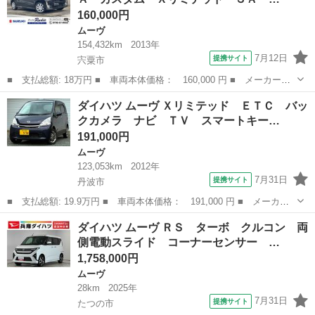
１年保証...
160,000円
ムーヴ
154,432km
2013年
7月12日
提携サイト
宍粟市
■ 支払総額: 18万円 ■ 車両本体価格： 160,000 円 ■ メーカー
名： ダイハツ ■ 車種名： ムーヴ ■ グレード名： カスタム
兵庫
宍粟市
ムーヴ
ダイハツ ムーヴ Ｘリミテッド ＥＴＣ バッ
Ｘリミテッド ＳＡ カスタム Ｘリミテッド ＳＡ バックカメ
クカメラ ナビ ＴＶ スマートキー…
ラ ナビ ＴＶ 衝...
191,000円
ムーヴ
123,053km
2012年
7月31日
提携サイト
丹波市
■ 支払総額: 19.9万円 ■ 車両本体価格： 191,000 円 ■ メーカー
名： ダイハツ ■ 車種名： ムーヴ ■ グレード名： Ｘリミテッ
兵庫
丹波市
ムーヴ
ダイハツ ムーヴ ＲＳ ターボ クルコン 両
ド ＥＴＣ バックカメラ ナビ ＴＶ スマートキー アイドリン
側電動スライド コーナーセンサー …
グストップ ...
1,758,000円
ムーヴ
28km
2025年
7月31日
提携サイト
たつの市