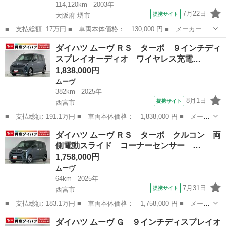
114,120km
2003年
7月22日
提携サイト
大阪府 堺市
■ 支払総額: 17万円 ■ 車両本体価格： 130,000 円 ■ メーカー
名： ダイハツ ■ 車種名： ムーヴ ■ グレード名： カスタム
大阪
堺市
ムーヴ
ダイハツ ムーヴ ＲＳ ターボ ９インチディ
ＲＳ ４気筒ターボ ■ 排気量： 660cc ■ ドア枚数： 5D ■ ミッ
スプレイオーディオ ワイヤレス充電…
シ...
1,838,000円
ムーヴ
382km
2025年
8月1日
提携サイト
西宮市
■ 支払総額: 191.1万円 ■ 車両本体価格： 1,838,000 円 ■ メーカ
ー名： ダイハツ ■ 車種名： ムーヴ ■ グレード名： ＲＳ タ
兵庫
西宮市
ムーヴ
ダイハツ ムーヴ ＲＳ ターボ クルコン 両
ーボ ９インチディスプレイオーディオ ワイヤレス充電 １年保
側電動スライド コーナーセンサー …
証 ９イン...
1,758,000円
ムーヴ
64km
2025年
7月31日
提携サイト
西宮市
■ 支払総額: 183.1万円 ■ 車両本体価格： 1,758,000 円 ■ メーカ
ー名： ダイハツ ■ 車種名： ムーヴ ■ グレード名： ＲＳ タ
兵庫
西宮市
ムーヴ
ダイハツ ムーヴ Ｇ ９インチディスプレイオ
ーボ クルコン 両側電動スライド コーナーセンサー 走行無制限