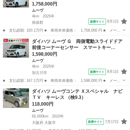
1,758,000円
ムーヴ
4km
2025年
8月1日
提携サイト
揖保郡
■ 支払総額: 183.1万円 ■ 車両本体価格： 1,758,000 円 ■ メーカ
ー名： ダイハツ ■ 車種名： ムーヴ ■ グレード名： ＲＳ タ
兵庫
揖保郡
ムーヴ
ダイハツ ムーヴ Ｇ 両側電動スライドドア
ーボ クルコン 両側電動スライド コーナーセンサー 走行無制限
前後コーナーセンサー スマートキー…
１年保証...
1,598,000円
ムーヴ
4km
2025年
8月1日
提携サイト
加古川市
■ 支払総額: 167.1万円 ■ 車両本体価格： 1,598,000 円 ■ メーカ
ー名： ダイハツ ■ 車種名： ムーヴ ■ グレード名： Ｇ 両側
兵庫
加古川市
ムーヴ
ダイハツ ムーヴコンテ Ｘスペシャル ナビ
電動スライドドア 前後コーナーセンサー スマートキー 走行無制
ＴＶ キーレス （検9.3）
限１年保...
118,000円
ムーヴ
65,000km
2010年
7月17日
提携サイト
大阪府 大阪市