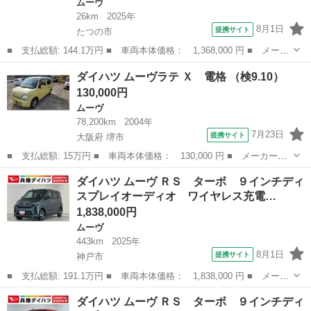
ムーヴ
26km
2025年
8月1日
提携サイト
たつの市
■ 支払総額: 144.1万円 ■ 車両本体価格： 1,368,000 円 ■ メーカ
ー名： ダイハツ ■ 車種名： ムーヴ ■ グレード名： Ｘ 片側
兵庫
たつの市
ムーヴ
ダイハツ ムーヴラテ Ｘ 電格 （検9.10）
電動スライドドア 前後コーナーセンサー スマートキー 走行無制
130,000円
限１年保...
ムーヴ
78,200km
2004年
7月23日
提携サイト
大阪府 堺市
■ 支払総額: 15万円 ■ 車両本体価格： 130,000 円 ■ メーカー
名： ダイハツ ■ 車種名： ムーヴラテ ■ グレード名： Ｘ 電
大阪
堺市
ムーヴ
ダイハツ ムーヴ ＲＳ ターボ ９インチディ
格 ■ 排気量： 660cc ■ ドア枚数： 5D ■ ミッション： コラム
スプレイオーディオ ワイヤレス充電…
A...
1,838,000円
ムーヴ
443km
2025年
8月1日
提携サイト
神戸市
■ 支払総額: 191.1万円 ■ 車両本体価格： 1,838,000 円 ■ メーカ
ー名： ダイハツ ■ 車種名： ムーヴ ■ グレード名： ＲＳ タ
兵庫
神戸市
ムーヴ
ダイハツ ムーヴ ＲＳ ターボ ９インチディ
ーボ ９インチディスプレイオーディオ ワイヤレス充電 １年保