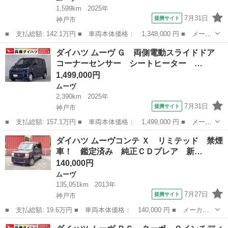
1,599km
2025年
7月31日
提携サイト
神戸市
■ 支払総額: 142.1万円 ■ 車両本体価格： 1,348,000 円 ■ メーカ
ー名： ダイハツ ■ 車種名： ムーヴ ■ グレード名： Ｘ 片側
兵庫
神戸市
ムーヴ
ダイハツ ムーヴ Ｇ 両側電動スライドドア
電動スライドドア 前後コーナーセンサー スマートキー 走行無制
コーナーセンサー シートヒーター …
限１年保...
1,499,000円
ムーヴ
2,390km
2025年
7月31日
提携サイト
神戸市
■ 支払総額: 157.1万円 ■ 車両本体価格： 1,499,000 円 ■ メーカ
ー名： ダイハツ ■ 車種名： ムーヴ ■ グレード名： Ｇ 両側
兵庫
神戸市
ムーヴ
ダイハツ ムーヴコンテ Ｘ リミテッド 禁煙
電動スライドドア コーナーセンサー シートヒーター 走行無制限
車！ 鑑定済み 純正ＣＤプレア 新…
１年保証...
140,000円
ムーヴ
135,051km
2013年
7月27日
提携サイト
神戸市
■ 支払総額: 19.6万円 ■ 車両本体価格： 140,000 円 ■ メーカー
名： ダイハツ ■ 車種名： ムーヴコンテ ■ グレード名： Ｘ
兵庫
神戸市
ムーヴ