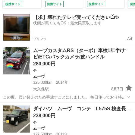
正１４インチアル
オーディオ バック
ライドドア 前後コ
車
提携サイト
提携サイト
提携サイト
提
ミ スマートキー
カメラ アダプティ
ーナーセンサー オ
１
ウインカー付電動格
ブクルーズコントロ
ートハイビーム Ｌ
整
【求】壊れたテレビ売ってください📺✨
納ミラー オートエ
ール 両側電動スラ
ＥＤヘッドライト
状態が悪くてもOK！最大限買取します
アコン （検10.8）
イドドア 前後コー
横滑り防止装置 オ
ナーセンサー ＵＳ
ートブレーキホール
Ｂ接続 Ｑｉワイヤ
ド スマートキー
Ad
プリフラ
レス充電 １５イン
オートエアコン １
チ純正アルミホイー
４インチ純正アルミ
ムーブカスタムRS（ターボ）車検1年半/ナ
ル （検10.12）
ホイール （検
ビ/ETC/バックカメラ/皮ハンドル
10.11）
280,000円
ムーヴ
125,000km
2014年
大久保駅
8月7日
この度、買い替えのため手放すことにしました。 毎日使っており特に
使用上の問題はありませんが 中古車であることをご理解のうえ、ご購
兵庫
明石市
大久保駅
ムーヴ
ダイハツ ムーヴ コンテ L575S 検査長…
入願います。 また、名義変更が可能な方で、お願いします。 主な仕様
238,000円
等につきましては下記の通り...
ムーヴ
127,500km
2011年