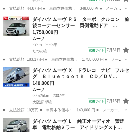
神戸市
■ 支払総額: 44.8万円 ■ 車両本体価格： 348,000 円 ■ メーカー
名： ダイハツ ■ 車種名： ムーヴ ■ グレード名： カスタム
兵庫
神戸市
ムーヴ
ダイハツ ムーヴ ＲＳ ターボ クルコン 前
ＲＳ ４気筒ターボ 後期型 社外ナビ フルセグ ＥＴＣ ディス
後コーナーセンサー 両側電動ドア …
チャージヘッ...
1,758,000円
ムーヴ
27km
2025年
7月31日
提携サイト
たつの市
■ 支払総額: 183.1万円 ■ 車両本体価格： 1,758,000 円 ■ メーカ
ー名： ダイハツ ■ 車種名： ムーヴ ■ グレード名： ＲＳ タ
兵庫
たつの市
ムーヴ
ダイハツ ムーヴ Ｘ ドラレコ ナビ フルセ
ーボ クルコン 前後コーナーセンサー 両側電動ドア 走行無制限
グ Ｂｌｕｅｔｏｏｔｈ ＣＤ／ＤＶ…
１年保証...
140,000円
ムーヴ
90,525km
2007年
7月15日
提携サイト
大阪府 堺市
■ 支払総額: 19万円 ■ 車両本体価格： 140,000 円 ■ メーカー
名： ダイハツ ■ 車種名： ムーヴ ■ グレード名： Ｘ ドラレ
大阪
堺市
ムーヴ
ダイハツ ムーヴ Ｌ 純正オーディオ 禁煙
コ ナビ フルセグ Ｂｌｕｅｔｏｏｔｈ ＣＤ／ＤＶＤ再生 キー
車 電動格納ミラー アイドリングスト…
レス ＬＥＤライ...