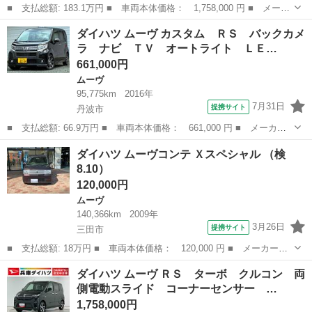
■ 支払総額: 183.1万円 ■ 車両本体価格： 1,758,000 円 ■ メーカ
ー名： ダイハツ ■ 車種名： ムーヴ ■ グレード名： ＲＳ タ
兵庫
たつの市
ムーヴ
ダイハツ ムーヴ カスタム ＲＳ バックカメ
ーボ クルコン 両側電動スライド コーナーセンサー 走行無制限
ラ ナビ ＴＶ オートライト ＬＥ…
１年保証...
661,000円
ムーヴ
95,775km
2016年
7月31日
提携サイト
丹波市
■ 支払総額: 66.9万円 ■ 車両本体価格： 661,000 円 ■ メーカー
名： ダイハツ ■ 車種名： ムーヴ ■ グレード名： カスタム
兵庫
丹波市
ムーヴ
ダイハツ ムーヴコンテ Ｘスペシャル （検
ＲＳ バックカメラ ナビ ＴＶ オートライト ＬＥＤヘッドラン
8.10）
プ スマート...
120,000円
ムーヴ
140,366km
2009年
3月26日
提携サイト
三田市
■ 支払総額: 18万円 ■ 車両本体価格： 120,000 円 ■ メーカー
名： ダイハツ ■ 車種名： ムーヴコンテ ■ グレード名： Ｘス
兵庫
三田市
ムーヴ
ダイハツ ムーヴ ＲＳ ターボ クルコン 両
ペシャル ■ 排気量： 660cc ■ ドア枚数： 5D ■ ミッション：
側電動スライド コーナーセンサー …
コ...
1,758,000円