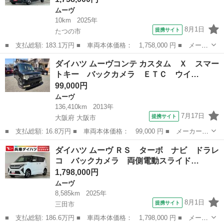
ムーヴ
10km
2025年
8月1日
提携サイト
たつの市
■ 支払総額: 183.1万円 ■ 車両本体価格： 1,758,000 円 ■ メーカ
ー名： ダイハツ ■ 車種名： ムーヴ ■ グレード名： ＲＳ タ
兵庫
たつの市
ムーヴ
ダイハツ ムーヴコンテ カスタム Ｘ スマー
ーボ クルコン 両側電動スライド コーナーセンサー 走行無制限
トキー バックカメラ ＥＴＣ ウイ…
１年保証...
99,000円
ムーヴ
136,410km
2013年
7月17日
提携サイト
大阪府 大阪市
■ 支払総額: 16.8万円 ■ 車両本体価格： 99,000 円 ■ メーカー
名： ダイハツ ■ 車種名： ムーヴコンテ ■ グレード名： カス
大阪
大阪市
ムーヴ
ダイハツ ムーヴ ＲＳ ターボ ナビ ドラレ
タム Ｘ スマートキー バックカメラ ＥＴＣ ウインカードアミ
コ バックカメラ 両側電動スライド…
ラー オートエ...
1,798,000円
ムーヴ
8,585km
2025年
8月1日
提携サイト
三田市
■ 支払総額: 186.6万円 ■ 車両本体価格： 1,798,000 円 ■ メーカ