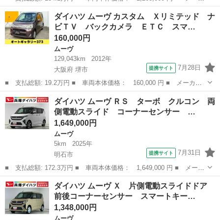
ー名： ダイハツ ■ 車種名： ムーヴ ■ グレード名： Ｌ 前後
兵庫
西宮市
ムーヴ
ダイハツ ムーヴ カスタム Ｘリミテッド ナ
コーナーセンサー ＬＥＤヘッドライト キーレス 走行無制限１年
ビＴＶ バックカメラ ＥＴＣ スマ…
保証 前...
160,000円
ムーヴ
129,043km
2012年
7月28日
提携サイト
大阪府 堺市
■ 支払総額: 19.2万円 ■ 車両本体価格： 160,000 円 ■ メーカー
名： ダイハツ ■ 車種名： ムーヴ ■ グレード名： カスタム
大阪
堺市
ムーヴ
ダイハツ ムーヴ ＲＳ ターボ クルコン 両
Ｘリミテッド ナビＴＶ バックカメラ ＥＴＣ スマートキー Ｈ
側電動スライド コーナーセンサー …
ＩＤ ベンチ...
1,649,000円
ムーヴ
5km
2025年
7月31日
提携サイト
明石市
■ 支払総額: 172.3万円 ■ 車両本体価格： 1,649,000 円 ■ メーカ
ー名： ダイハツ ■ 車種名： ムーヴ ■ グレード名： ＲＳ タ
兵庫
明石市
ムーヴ
ダイハツ ムーヴ Ｘ 片側電動スライドドア
ーボ クルコン 両側電動スライド コーナーセンサー 走行無制限
前後コーナーセンサー スマートキー…
１年保証...
1,348,000円
ムーヴ