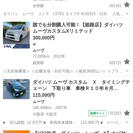
余部駅
8月4日
ダイハツ ムーヴ コンテ L575S タイプX 年式H23・12月 人気の
黒 検査長〜い〜😃 R9・9・10まで たっぷり有ります〜😅 検査で
兵庫
姫路市
余部駅
ムーヴ
コンテ
誰でも分割購入可能！【姫路店】ダイハツ
部品交換 タイロットエンドブーツ 左右 ロアアームブーツ 左右 ...
ムーヴカスタムXリミテッド
300,000円
ムーヴ
72,000km
2012年
姫路駅
8月2日
☆完全無審査☆ ☆近畿全域・対応可能☆ ☆最長36回払い☆ ☆ブラッ
クOK☆ ☆保証人・保証会社不要☆ ☆頭金・初期費用不要☆ ☆在籍確
兵庫
姫路市
姫路駅
ムーヴ
車両
ダイハツ ムーヴ カスタム Ｘ タイミングチ
認不要☆ ☆収入証明書不要☆ ●車両情報● 車種：...
ェーン 下取り車 車検Ｒ１０年８月…
115,000円
ムーヴ
106,400km
2007年
7月23日
提携サイト
大阪府 大阪市
■ 支払総額: 12.9万円 ■ 車両本体価格： 115,000 円 ■ メーカー
名： ダイハツ ■ 車種名： ムーヴ ■ グレード名： カスタム
大阪
大阪市
ムーヴ