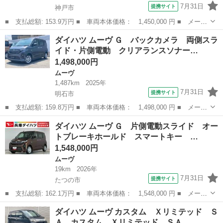
7月31日
提携サイト
神戸市
■ 支払総額: 153.9万円 ■ 車両本体価格： 1,450,000 円 ■ メーカ
ー名： ダイハツ ■ 車種名： ムーヴ ■ グレード名： Ｇ 届出
兵庫
神戸市
ムーヴ
ダイハツ ムーヴ Ｇ バックカメラ 両側スラ
済未使用車 バックカメラ 両側スライド・片側電動 クリアランス
イド・片側電動 クリアランスソナー…
ソナー ...
1,498,000円
ムーヴ
1,487km
2025年
7月31日
提携サイト
明石市
■ 支払総額: 159.8万円 ■ 車両本体価格： 1,498,000 円 ■ メーカ
ー名： ダイハツ ■ 車種名： ムーヴ ■ グレード名： Ｇ バッ
兵庫
明石市
ムーヴ
ダイハツ ムーヴ Ｇ 片側電動スライド オー
クカメラ 両側スライド・片側電動 クリアランスソナー レーンア
トブレーキホールド スマートキー …
シスト ...
1,548,000円
ムーヴ
19km
2026年
7月31日
提携サイト
たつの市
■ 支払総額: 162.1万円 ■ 車両本体価格： 1,548,000 円 ■ メーカ
ー名： ダイハツ ■ 車種名： ムーヴ ■ グレード名： Ｇ 片側
兵庫
たつの市
ムーヴ
ダイハツ ムーヴ カスタム Ｘリミテッド Ｓ
電動スライド オートブレーキホールド スマートキー 走行無制限
Ａ カスタム Ｘリミテッド ＳＡ …