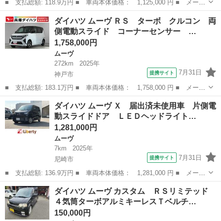
■ 支払総額: 118.9万円 ■ 車両本体価格： 1,125,000 円 ■ メーカ
ー名： ダイハツ ■ 車種名： ムーヴ ■ グレード名： カスタ
兵庫
三田市
ムーヴ
ダイハツ ムーヴ ＲＳ ターボ クルコン 両
ム ＲＳ ハイパーリミテッドＳＡＩＩＩ ターボ ナビ １年保
側電動スライド コーナーセンサー …
証 ナビＴＶ...
1,758,000円
ムーヴ
272km
2025年
7月31日
提携サイト
神戸市
■ 支払総額: 183.1万円 ■ 車両本体価格： 1,758,000 円 ■ メーカ
ー名： ダイハツ ■ 車種名： ムーヴ ■ グレード名： ＲＳ タ
兵庫
神戸市
ムーヴ
ダイハツ ムーヴ Ｘ 届出済未使用車 片側電
ーボ クルコン 両側電動スライド コーナーセンサー 走行無制限
動スライドドア ＬＥＤヘッドライト…
１年保証...
1,281,000円
ムーヴ
7km
2025年
7月31日
提携サイト
尼崎市
■ 支払総額: 136.9万円 ■ 車両本体価格： 1,281,000 円 ■ メーカ
ー名： ダイハツ ■ 車種名： ムーヴ ■ グレード名： Ｘ 届出
兵庫
尼崎市
ムーヴ
ダイハツ ムーヴ カスタム ＲＳリミテッド
済未使用車 片側電動スライドドア ＬＥＤヘッドライト クリアラ
４気筒ターボアルミキーレスＴベルチ…
ンスソナ...
150,000円