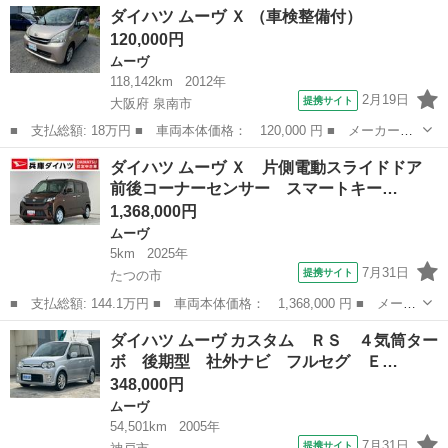
兵庫
たつの市
ムーヴ
ダイハツ ムーヴ Ｘ （車検整備付）
ボ ９インチディスプレイオーディオ パークアシスト １年保証
120,000円
９インチデ...
ムーヴ
118,142km
2012年
2月19日
提携サイト
大阪府 泉南市
■ 支払総額: 18万円 ■ 車両本体価格： 120,000 円 ■ メーカー
名： ダイハツ ■ 車種名： ムーヴ ■ グレード名： Ｘ ■ 排気
大阪
泉南市
ムーヴ
ダイハツ ムーヴ Ｘ 片側電動スライドドア
量： 660cc ■ ドア枚数： 5D ■ ミッション： CVT ■ 店舗P...
前後コーナーセンサー スマートキー…
1,368,000円
ムーヴ
5km
2025年
7月31日
提携サイト
たつの市
■ 支払総額: 144.1万円 ■ 車両本体価格： 1,368,000 円 ■ メーカ
ー名： ダイハツ ■ 車種名： ムーヴ ■ グレード名： Ｘ 片側
兵庫
たつの市
ムーヴ
ダイハツ ムーヴ カスタム ＲＳ ４気筒ター
電動スライドドア 前後コーナーセンサー スマートキー 走行無制
ボ 後期型 社外ナビ フルセグ Ｅ…
限１年保...
348,000円
ムーヴ
54,501km
2005年
7月31日
提携サイト