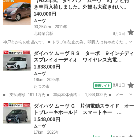
【H23年式 ダイハツ ムーヴ X】ナビ付
Ｘ タイミングチェーン 下取り車 車検Ｒ１０年８月４日まで Ｈ
き車両入荷しました。外観も大変きれい…
ＩＤヘッドラ...
140,000円
ムーヴ
90,257km
2011年
北鈴蘭台駅
8月1日
神戸市からの出品です。 ■ トラブル防止の為、即購入はおやめくださ
い。 必ず現車確認の上、ご納得して頂いてからご購入をお願い致しま
兵庫
神戸市
北鈴蘭台駅
ムーヴ
ダイハツ ムーヴ ＲＳ ターボ ９インチディ
す。 投稿内容などの質問は、コメントでお問い合わせください。 値引
スプレイオーディオ ワイヤレス充電…
き交渉不可。 ...
1,838,000円
ムーヴ
18km
2025年
8月1日
提携サイト
たつの市
■ 支払総額: 191.1万円 ■ 車両本体価格： 1,838,000 円 ■ メーカ
ー名： ダイハツ ■ 車種名： ムーヴ ■ グレード名： ＲＳ タ
兵庫
たつの市
ムーヴ
ダイハツ ムーヴ Ｇ 片側電動スライド オー
ーボ ９インチディスプレイオーディオ ワイヤレス充電 １年保
トブレーキホールド スマートキー …
証 ９イン...
1,548,000円
ムーヴ
17km
2025年