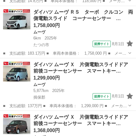
■ 支払総額: 14.8万円 ■ 車両本体価格： 118,000 円 ■ メーカー
名： ダイハツ ■ 車種名： ムーヴコンテ ■ グレード名： Ｘス
大阪
大阪市
ムーヴ
ダイハツ ムーヴ ＲＳ ターボ クルコン 両
ペシャル ナビ ＴＶ キーレス ■ 排気量： 660cc ■ ドア枚
側電動スライド コーナーセンサー …
数： ...
1,758,000円
ムーヴ
6km
2025年
8月1日
提携サイト
たつの市
■ 支払総額: 183.1万円 ■ 車両本体価格： 1,758,000 円 ■ メーカ
ー名： ダイハツ ■ 車種名： ムーヴ ■ グレード名： ＲＳ タ
兵庫
たつの市
ムーヴ
ダイハツ ムーヴ Ｘ 片側電動スライドドア
ーボ クルコン 両側電動スライド コーナーセンサー 走行無制限
前後コーナーセンサー スマートキー…
１年保証...
1,299,000円
ムーヴ
5,877km
2025年
8月1日
提携サイト
揖保郡
■ 支払総額: 137万円 ■ 車両本体価格： 1,299,000 円 ■ メーカー
名： ダイハツ ■ 車種名： ムーヴ ■ グレード名： Ｘ 片側電
兵庫
揖保郡
ムーヴ
ダイハツ ムーヴ Ｘ 片側電動スライドドア
動スライドドア 前後コーナーセンサー スマートキー 走行無制限
前後コーナーセンサー スマートキー…
１年保証 ...
1,368,000円