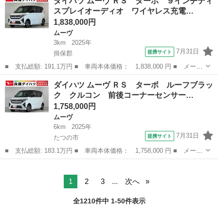
ダイハツ ムーヴ ＲＳ ターボ ９インチディ
リミテッド 禁煙車！ 鑑定済み 純正ＣＤプレア 新品ドライブレ
スプレイオーディオ ワイヤレス充電…
コーダー ス...
1,838,000円
ムーヴ
3km
2025年
7月31日
提携サイト
揖保郡
■ 支払総額: 191.1万円 ■ 車両本体価格： 1,838,000 円 ■ メーカ
ー名： ダイハツ ■ 車種名： ムーヴ ■ グレード名： ＲＳ タ
兵庫
揖保郡
ムーヴ
ダイハツ ムーヴ ＲＳ ターボ ルーフブラッ
ーボ ９インチディスプレイオーディオ ワイヤレス充電 １年保
ク クルコン 前後コーナーセンサー…
証 ９イン...
1,758,000円
ムーヴ
6km
2025年
7月31日
提携サイト
たつの市
■ 支払総額: 183.1万円 ■ 車両本体価格： 1,758,000 円 ■ メーカ
ー名： ダイハツ ■ 車種名： ムーヴ ■ グレード名： ＲＳ タ
兵庫
たつの市
ムーヴ
ーボ ルーフブラック クルコン 前後コーナーセンサー 走行無制
限１年保...
1
2
3
...
次へ
全1210件中 1-50件表示