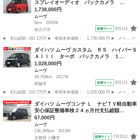
スプレイオーディオ バックカメラ …
証 ９イン...
1,738,000円
ムーヴ
5km
2025年
8月1日
提携サイト
加古川市
■ 支払総額: 181.1万円 ■ 車両本体価格： 1,738,000 円 ■ メーカ
ー名： ダイハツ ■ 車種名： ムーヴ ■ グレード名： ＲＳ タ
兵庫
加古川市
ムーヴ
ダイハツ ムーヴ カスタム ＲＳ ハイパーＳ
ーボ ９インチディスプレイオーディオ バックカメラ １年保証
ＡＩＩＩ ターボ バックカメラ １…
９インチ...
1,028,000円
ムーヴ
49,759km
2017年
8月1日
提携サイト
西脇市
■ 支払総額: 110.7万円 ■ 車両本体価格： 1,028,000 円 ■ メーカ
ー名： ダイハツ ■ 車種名： ムーヴ ■ グレード名： カスタ
兵庫
西脇市
ムーヴ
ダイハツ ムーヴコンテ Ｌ ナビＴＶ軽自動車
ム ＲＳ ハイパーＳＡＩＩＩ ターボ バックカメラ １年保証
安心保証整備車検２４ヵ月付支払総額…
ナビＴＶ ...
67,000円
ムーヴ
136,385km
2013年
7月31日
提携サイト
京都府 八幡市