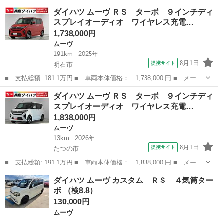
ー名： ダイハツ ■ 車種名： ムーヴ ■ グレード名： ＲＳ タ
兵庫
三田市
ムーヴ
ダイハツ ムーヴ ＲＳ ターボ ９インチディ
ーボ ナビ ドラレコ バックカメラ 両側電動スライド 走行無制
スプレイオーディオ ワイヤレス充電…
限１年保...
1,738,000円
ムーヴ
191km
2025年
8月1日
提携サイト
明石市
■ 支払総額: 181.1万円 ■ 車両本体価格： 1,738,000 円 ■ メーカ
ー名： ダイハツ ■ 車種名： ムーヴ ■ グレード名： ＲＳ タ
兵庫
明石市
ムーヴ
ダイハツ ムーヴ ＲＳ ターボ ９インチディ
ーボ ９インチディスプレイオーディオ ワイヤレス充電 １年保
スプレイオーディオ ワイヤレス充電…
証 ９イン...
1,838,000円
ムーヴ
13km
2026年
8月1日
提携サイト
たつの市
■ 支払総額: 191.1万円 ■ 車両本体価格： 1,838,000 円 ■ メーカ
ー名： ダイハツ ■ 車種名： ムーヴ ■ グレード名： ＲＳ タ
兵庫
たつの市
ムーヴ
ダイハツ ムーヴ カスタム ＲＳ ４気筒ター
ーボ ９インチディスプレイオーディオ ワイヤレス充電 １年保
ボ （検8.8）
証 ９イン...
130,000円
ムーヴ