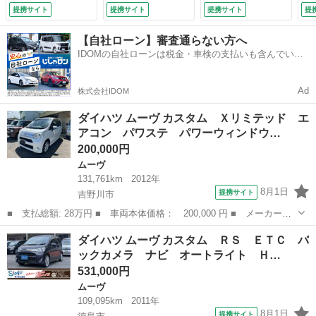
キー バックカメ
ートキー 電動格納
センサー ＬＥＤヘ
チ
提携サイト
提携サイト
提携サイト
提
ラ ＥＴＣ アイド
ミラー ベンチシー
ッド 純正１４イン
シス
リングストップ ベ
ト ターボ ＣＶ
チアルミ オートハ
【自社ローン】審査通らない方へ
ンチシート （車検
Ｔ 盗難防止システ
イビーム オートラ
IDOMの自社ローンは税金・車検の支払いも含んでいる
整備付）
ム ＡＢＳ ＣＤ
イト オートエアコ
ので毎月の支払額は一定
ＵＳＢ アルミホイ
ン Ｂｌｕｅｔｏｏ
ール （車検整備
ｔｈ ＣＤ ＤＶＤ
Ad
株式会社IDOM
付）
再生 （検9.10）
ダイハツ ムーヴ カスタム Ｘリミテッド エ
アコン パワステ パワーウィンドウ…
200,000円
ムーヴ
131,761km
2012年
8月1日
提携サイト
吉野川市
■ 支払総額: 28万円 ■ 車両本体価格： 200,000 円 ■ メーカー
名： ダイハツ ■ 車種名： ムーヴ ■ グレード名： カスタム
徳島
吉野川市
ムーヴ
ダイハツ ムーヴ カスタム ＲＳ ＥＴＣ バ
Ｘリミテッド エアコン パワステ パワーウィンドウ ナビ Ｔ
ックカメラ ナビ オートライト Ｈ…
Ｖ キーレス スマ...
531,000円
ムーヴ
109,095km
2011年
8月1日
提携サイト