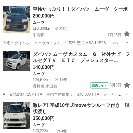
名： ダイハツ ■ 車種名： ムーヴコンテ ■ グレード名： Ｇ
徳島
阿波市
ムーヴ
車検たっぷり！！ダイハツ ムーヴ ターボ
ＮＡＶＩ ナビ テレビ バックカメラ ＥＴＣ アイドリングスト
200,000円
ップ 電動格...
ムーヴ
110,300km
その他
牛島駅
7月25日
車名：ダイハツ ムーヴカスタム L152S 型式:ABA-L152S エンジン
型式:JB 初度登録年月:平成16年3月 走行距離:110300km 車検有効期限:
徳島
吉野川市
牛島駅
ムーヴ
エンジン
ダイハツ ムーヴ カスタム Ｇ 社外ナビ フ
令和9年9月迄 装備:ステアリングシフト、純正アルミホイール...
ルセグＴＶ ＥＴＣ プッシュスター…
140,000円
ムーヴ
124,678km
2011年
6月6日
提携サイト
香川県 木田郡
■ 支払総額: 25万円 ■ 車両本体価格： 140,000 円 ■ メーカー
名： ダイハツ ■ 車種名： ムーヴ ■ グレード名： カスタム
香川
木田郡
ムーヴ
激レア‼️平成10年式moveサンルーフ付き 現
Ｇ 社外ナビ フルセグＴＶ ＥＴＣ プッシュスタート スマート
状渡し
キー アイドリン...
350,000円
ムーヴ
170,223km
その他