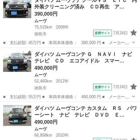
ダイハツ ムーヴラテ クールＶＳ ＥＴＣ 内
／アイドリングストップ／キーレスキー ■ 排気量： 660cc ■ ドア
外装クリーニング済み ＣＤ再生 ア…
枚...
390,000円
ムーヴ
75,515km
2008年
7月24日
提携サイト
徳島市
■ 支払総額: 45万円 ■ 車両本体価格： 390,000 円 ■ メーカー
名： ダイハツ ■ 車種名： ムーヴラテ ■ グレード名： クール
徳島
徳島市
ムーヴ
ダイハツ ムーヴコンテ Ｇ ＮＡＶＩ ナビ
ＶＳ ＥＴＣ 内外装クリーニング済み ＣＤ再生 アルミホイー
テレビ ＣＤ エコアイドル スマー…
ル キーレスエント...
490,000円
ムーヴ
52,460km
2012年
7月24日
提携サイト
徳島市
■ 支払総額: 55万円 ■ 車両本体価格： 490,000 円 ■ メーカー
名： ダイハツ ■ 車種名： ムーヴコンテ ■ グレード名： Ｇ
徳島
徳島市
ムーヴ
ダイハツ ムーヴコンテ カスタム ＲＳ パワ
ＮＡＶＩ ナビ テレビ ＣＤ エコアイドル スマートキー 電格
ーシート ナビ テレビ ＤＶＤ Ｅ…
ミラー ＥＴＣ ...
490,000円
ムーヴ
66,858km
2010年