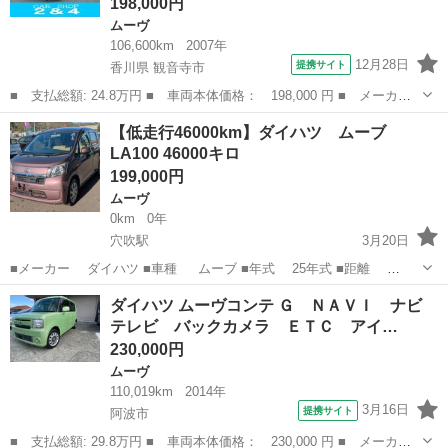
198,000円
ムーヴ
106,600km
2007年
12月28日
提携サイト
香川県 観音寺市
■ 支払総額: 24.8万円 ■ 車両本体価格： 198,000 円 ■ メーカー
名： ダイハツ ■ 車種名： ムーヴ ■ グレード名： カスタム
香川
観音寺市
ムーヴ
【低走行46000km】ダイハツ ムーブ
Ｘリミテッド スマートキー オートエアコン ■ 排気量： 660cc
LA100 46000キロ
■ ...
199,000円
ムーヴ
0km
0年
穴吹駅
3月20日
■メーカー ダイハツ ■車種 ムーブ ■年式 25年式 ■距離
46379km ■型式 DBA-LA100 ■グレード ※参考までに※ ●走る曲が
徳島
美馬市
穴吹駅
ムーヴ
ムーブ
ダイハツ ムーヴコンテ Ｇ ＮＡＶＩ ナビ
りる問題無し ●エアコン良好 ●エンジン良好...
テレビ バックカメラ ＥＴＣ アイ…
230,000円
ムーヴ
110,019km
2014年
3月16日
提携サイト
阿波市
■ 支払総額: 29.8万円 ■ 車両本体価格： 230,000 円 ■ メーカー