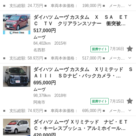
■ 支払総額: 24.7万円 ■ 車両本体価格： 198,000 円 ■ メーカー
名： ダイハツ ■ 車種名： ムーヴ ■ グレード名： Ｌ 純正オ
香川
木田郡
ムーヴ
ダイハツ ムーヴ カスタム Ｘ ＳＡ ＥＴ
ーディオ／キーレスエントリー／ヘッドライトレベライザー／電動格
Ｃ ＴＶ クリアランスソナー 衝突被…
納ミラー／ア...
517,000円
ムーヴ
84,402km
2015年
7月16日
提携サイト
名西郡
■ 支払総額: 58.9万円 ■ 車両本体価格： 517,000 円 ■ メーカー
名： ダイハツ ■ 車種名： ムーヴ ■ グレード名： カスタム
徳島
名西郡
ムーヴ
ダイハツ ムーヴ カスタム Ｘリミテッド Ｓ
Ｘ ＳＡ ＥＴＣ ＴＶ クリアランスソナー 衝突被害軽減システ
ＡＩＩＩ ＳＤナビ・バックカメラ・…
ム オートラ...
695,000円
ムーヴ
98,379km
2018年
7月15日
提携サイト
阿南市
■ 支払総額: 74.9万円 ■ 車両本体価格： 695,000 円 ■ メーカー
名： ダイハツ ■ 車種名： ムーヴ ■ グレード名： カスタム
徳島
阿南市
ムーヴ
ダイハツ ムーヴ Ｘリミテッド ナビ・ＥＴ
Ｘリミテッド ＳＡＩＩＩ ＳＤナビ・バックカメラ・Ｂｌｕｅｔｏ
Ｃ・キーレスプッシュ・アルミホイール…
ｏｔｈ・ＥＴ...
420,000円