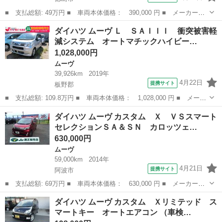
■ 支払総額: 49万円 ■ 車両本体価格： 390,000 円 ■ メーカー
名： ダイハツ ■ 車種名： ムーヴコンテ ■ グレード名： Ｘ
徳島
徳島市
ムーヴ
ダイハツ ムーヴ Ｌ ＳＡＩＩＩ 衝突被害軽
＋Ｓ ＣＤオーディオ オートエアコン 電動格納ミラー スマート
減システム オートマチックハイビー…
キー 禁煙車 サ...
1,028,000円
ムーヴ
39,926km
2019年
4月22日
提携サイト
板野郡
■ 支払総額: 109.8万円 ■ 車両本体価格： 1,028,000 円 ■ メーカ
ー名： ダイハツ ■ 車種名： ムーヴ ■ グレード名： Ｌ ＳＡ
徳島
板野郡
ムーヴ
ダイハツ ムーヴ カスタム Ｘ ＶＳスマート
ＩＩＩ 衝突被害軽減システム オートマチックハイビーム キーレ
セレクションＳＡ＆ＳＮ カロッツェ…
スエント...
630,000円
ムーヴ
59,000km
2014年
4月21日
提携サイト
阿波市
■ 支払総額: 69万円 ■ 車両本体価格： 630,000 円 ■ メーカー
名： ダイハツ ■ 車種名： ムーヴ ■ グレード名： カスタム
徳島
阿波市
ムーヴ
ダイハツ ムーヴ カスタム Ｘリミテッド ス
Ｘ ＶＳスマートセレクションＳＡ＆ＳＮ カロッツェリアナビ Ｔ
マートキー オートエアコン （車検…
Ｖ バックモニタ...