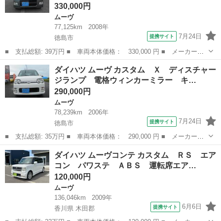
330,000円
ムーヴ
77,125km
2008年
7月24日
提携サイト
徳島市
■ 支払総額: 39万円 ■ 車両本体価格： 330,000 円 ■ メーカー
名： ダイハツ ■ 車種名： ムーヴ ■ グレード名： カスタム
徳島
徳島市
ムーヴ
ダイハツ ムーヴ カスタム Ｘ ディスチャー
ＲＳ ナビ テレビ ＤＶＤ再生 バックカメラ ＥＴＣ ドライブ
ジランプ 電格ウィンカーミラー キ…
レコーダー アル...
290,000円
ムーヴ
78,239km
2006年
7月24日
提携サイト
徳島市
■ 支払総額: 35万円 ■ 車両本体価格： 290,000 円 ■ メーカー
名： ダイハツ ■ 車種名： ムーヴ ■ グレード名： カスタム
徳島
徳島市
ムーヴ
ダイハツ ムーヴコンテ カスタム ＲＳ エア
Ｘ ディスチャージランプ 電格ウィンカーミラー キーレス ＥＴ
コン パワステ ＡＢＳ 運転席エア…
Ｃ ＡＢＳ アル...
120,000円
ムーヴ
136,046km
2009年
6月6日
提携サイト
香川県 木田郡