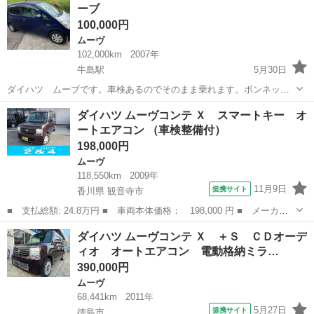
ーブ
ヘッドランプ...
100,000円
ムーヴ
102,000km
2007年
牛島駅
5月30日
ダイハツ ムーブです。車検あるのでそのまま乗れます。ボンネット
のクリア禿げが酷かったのでボンネットを交換しましたが塗装はして
徳島
板野郡
牛島駅
ムーヴ
ムーブ
ダイハツ ムーヴコンテ Ｘ スマートキー オ
ません。現状においては特に不具合はありませんが、購入に際しまし
ートエアコン （車検整備付）
ては必ず現車確認願います。 何かご不...
198,000円
ムーヴ
118,550km
2009年
11月9日
提携サイト
香川県 観音寺市
■ 支払総額: 24.8万円 ■ 車両本体価格： 198,000 円 ■ メーカー
名： ダイハツ ■ 車種名： ムーヴコンテ ■ グレード名： Ｘ
香川
観音寺市
ムーヴ
ダイハツ ムーヴコンテ Ｘ ＋Ｓ ＣＤオーデ
スマートキー オートエアコン ■ 排気量： 660cc ■ ドア枚数：
ィオ オートエアコン 電動格納ミラ…
5...
390,000円
ムーヴ
68,441km
2011年
5月27日
提携サイト
徳島市