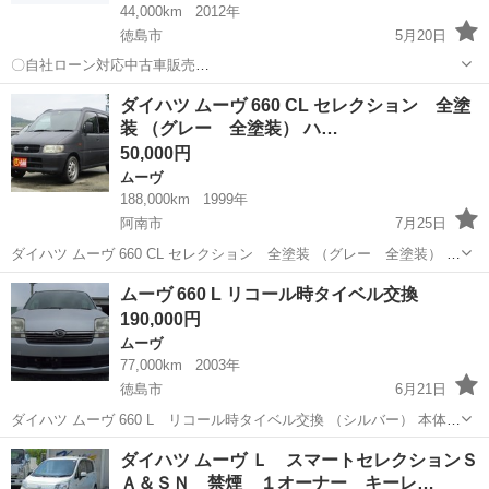
44,000km
2012年
徳島市
5月20日
〇自社ローン対応中古車販売
〇 ☆どなたでもローン
徳島
徳島市
ムーヴ
車両
ダイハツ ムーヴ 660 CL セレクション 全塗
対応可能☆ １、勤続年数の短い方や自営業の方 ２、
装 （グレー 全塗装） ハ…
パートをされる主婦の方や派遣社員の方 ３、自己破産等をさ...
50,000円
ムーヴ
188,000km
1999年
阿南市
7月25日
ダイハツ ムーヴ 660 CL セレクション 全塗装 （グレー 全塗装） ハ
ッチバック 軽自動車 本体価格 50,000円 支払総額 100,000円 年式(初
徳島
阿南市
ムーヴ
軽自動車
ムーヴ 660 L リコール時タイベル交換
度登録年):1999(H11) 走行距離:18.8万km ...
190,000円
ムーヴ
77,000km
2003年
徳島市
6月21日
ダイハツ ムーヴ 660 L リコール時タイベル交換 （シルバー） 本体価
格 190,000円 支払総額 250,000円 年式(初度登録年):2003(H15) 走行距
徳島
徳島市
ムーヴ
法定
ダイハツ ムーヴ Ｌ スマートセレクションＳ
離:7.7万km 修復歴:なし リサイクル料:...
Ａ＆ＳＮ 禁煙 １オーナー キーレ…