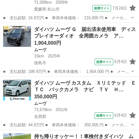
71,000km
2009年
7月24日
提携サイト
愛媛県 松山市
■ 支払総額: 24.8万円 ■ 車両本体価格： 216,000 円 ■ メーカー
名： ダイハツ ■ 車種名： ムーヴ ■ グレード名： Ｘ ＶＳ
愛媛
松山市
ムーヴ
ダイハツ ムーヴ Ｇ 届出済未使用車 ディス
純正オーディオデッキ【ＣＤ／ＡＭ／ＦＭ／ＡＵＸ】／ワンオーナー
プレイオーダィオ 全周囲カメラ ア…
／保証書／取...
1,904,000円
ムーヴ
15km
2025年
6月4日
提携サイト
徳島市
■ 支払総額: 198.9万円 ■ 車両本体価格： 1,904,000 円 ■ メーカ
ー名： ダイハツ ■ 車種名： ムーヴ ■ グレード名： Ｇ 届出
徳島
徳島市
ムーヴ
ダイハツ ムーヴ カスタム Ｘリミテッド Ｅ
済未使用車 ディスプレイオーダィオ 全周囲カメラ アルミ スマ
ＴＣ バックカメラ ナビ ＴＶ Ｈ…
ートキー...
350,000円
ムーヴ
73,678km
2011年
6月4日
提携サイト
名西郡
■ 支払総額: 44.9万円 ■ 車両本体価格： 350,000 円 ■ メーカー
名： ダイハツ ■ 車種名： ムーヴ ■ グレード名： カスタム
徳島
名西郡
ムーヴ
持ち帰りオッケー！！車検付きダイハツ ム
Ｘリミテッド ＥＴＣ バックカメラ ナビ ＴＶ ＨＩＤ ＬＥＤ