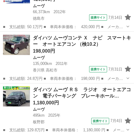
ムーヴ
66,373km
2012年
7月14日
提携サイト
徳島市
■ 支払総額: 50.1万円 ■ 車両本体価格： 420,000 円 ■ メーカー
名： ダイハツ ■ 車種名： ムーヴ ■ グレード名： Ｘリミテッ
徳島
徳島市
ムーヴ
ダイハツ ムーヴコンテ Ｘ ナビ スマートキ
ド ナビ・ＥＴＣ・キーレスプッシュ・アルミホイール ナビ・ＥＴ
ー オートエアコン （検10.2）
Ｃ車載器・キ...
198,000円
ムーヴ
135,000km
2011年
7月31日
提携サイト
香川県 高松市
■ 支払総額: 24.8万円 ■ 車両本体価格： 198,000 円 ■ メーカー
名： ダイハツ ■ 車種名： ムーヴコンテ ■ グレード名： Ｘ
香川
高松市
ムーヴ
ダイハツ ムーヴ ＲＳ ラジオ オートエアコ
ナビ スマートキー オートエアコン ■ 排気量： 660cc ■ ドア枚
ン 電子パーキング ブレーキホール…
数...
1,180,000円
ムーヴ
495km
2025年
7月4日
提携サイト
板野郡
■ 支払総額: 129.8万円 ■ 車両本体価格： 1,180,000 円 ■ メーカ