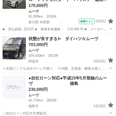
170,000円
ムーヴ
91,000km
2010年
6月5日
提携サイト
香川県 木田郡
■ 支払総額: 25万円 ■ 車両本体価格： 170,000 円 ■ メーカー
名： ダイハツ ■ 車種名： ムーヴ ■ グレード名： カスタム
香川
木田郡
ムーヴ
状態が良すぎる✨ ダイハツ☆ムーヴ
Ｇ エコアイドル プッシュスタート パワステ 運転席エアバッ
703,000円
グ 助手席エアバッ...
ムーヴ
104,500km
2013年
阿波市
9月24日
☆全国どこでも自社ローン可能☆ ※沖縄、北海道、離島を除く
https://www.otoron.jp/lists/detail?carno=027843 ※全車両2年車検付き
徳島
阿波市
ムーヴ
オトロン
●自社ローン対応●平成15年5月登録のムー
自己破産、債務整理の経験あり...
ヴ 徳島
230,000円
ムーヴ
42,770km
2003年
徳島市
5月20日
〇自社ローン対応中古車販売