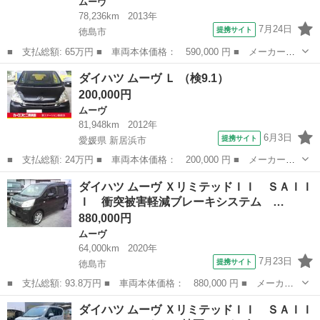
ムーヴ
78,236km
2013年
7月24日
提携サイト
徳島市
■ 支払総額: 65万円 ■ 車両本体価格： 590,000 円 ■ メーカー
名： ダイハツ ■ 車種名： ムーヴコンテ ■ グレード名： カス
徳島
徳島市
ムーヴ
ダイハツ ムーヴ Ｌ （検9.1）
タム Ｘ ナビ テレビ エコアイドル ＥＴＣ アルミ 電格ウィ
200,000円
ンカーミラー ス...
ムーヴ
81,948km
2012年
6月3日
提携サイト
愛媛県 新居浜市
■ 支払総額: 24万円 ■ 車両本体価格： 200,000 円 ■ メーカー
名： ダイハツ ■ 車種名： ムーヴ ■ グレード名： Ｌ ■ 排気
愛媛
新居浜市
ムーヴ
ダイハツ ムーヴ ＸリミテッドＩＩ ＳＡＩＩ
量： 660cc ■ ドア枚数： 5D ■ ミッション： CVT ■ 店舗P...
Ｉ 衝突被害軽減ブレーキシステム …
880,000円
ムーヴ
64,000km
2020年
7月23日
提携サイト
徳島市
■ 支払総額: 93.8万円 ■ 車両本体価格： 880,000 円 ■ メーカー
名： ダイハツ ■ 車種名： ムーヴ ■ グレード名： Ｘリミテッ
徳島
徳島市
ムーヴ
ダイハツ ムーヴ ＸリミテッドＩＩ ＳＡＩＩ
ドＩＩ ＳＡＩＩＩ 衝突被害軽減ブレーキシステム 純正ナビ Ｔ