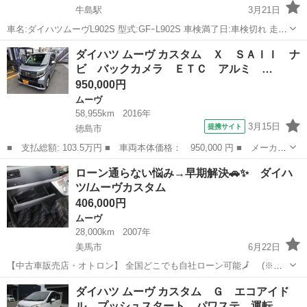
牛島駅
3月21日
車名:ダイハツムーヴL902S 型式:GFｰL902S 車検満了日:車検切れ 走行
距離:170223km 装備:電動サンルーフ、パワーウィンドウ、リモコンミ
徳島
吉野川市
牛島駅
ムーヴ
走行距離
ダイハツ ムーヴ カスタム Ｘ ＳＡＩＩ ナ
ラー、パワステ 現状において特に不具合はみられませんが購入に際し
ビ バックカメラ ＥＴＣ アルミ …
ま...
950,000円
ムーヴ
58,955km
2016年
3月15日
提携サイト
徳島市
■ 支払総額: 103.5万円 ■ 車両本体価格： 950,000 円 ■ メーカー
名： ダイハツ ■ 車種名： ムーヴ ■ グレード名： カスタム
徳島
徳島市
ムーヴ
ローン通らない悩み→早期解決🚗✨ ダイハ
Ｘ ＳＡＩＩ ナビ バックカメラ ＥＴＣ アルミ スマートキー
ツ/ムーヴカスタム
■ 排気...
406,000円
ムーヴ
28,000km
2007年
美馬市
6月22日
【中古車販売店・オトロン】 全国どこでも自社ローン可能🗾 (※沖
縄/北海道/離島除く) ・ブラックリスト入り😞 ・自己破産/債務整理の
徳島
美馬市
ムーヴ
オトロン
ダイハツ ムーヴ カスタム Ｇ エコアイド
経験がある😱 ・自営業/個人事業主😥 ・転職したばかり/勤続年数が短
ル プッシュスタート パワステ 運転…
い😭...