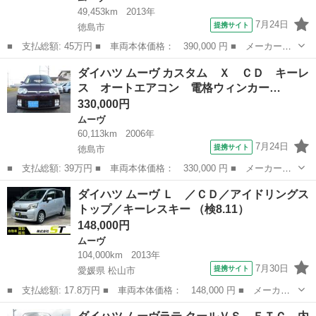
49,453km
2013年
7月24日
提携サイト
徳島市
■ 支払総額: 45万円 ■ 車両本体価格： 390,000 円 ■ メーカー
名： ダイハツ ■ 車種名： ムーヴ ■ グレード名： Ｌ ＳＡ
徳島
徳島市
ムーヴ
ダイハツ ムーヴ カスタム Ｘ ＣＤ キーレ
エコアイドル 純正オーディオ キーレス ＡＢＳ 電格ミラー ■
ス オートエアコン 電格ウィンカー…
排気量： 66...
330,000円
ムーヴ
60,113km
2006年
7月24日
提携サイト
徳島市
■ 支払総額: 39万円 ■ 車両本体価格： 330,000 円 ■ メーカー
名： ダイハツ ■ 車種名： ムーヴ ■ グレード名： カスタム
徳島
徳島市
ムーヴ
ダイハツ ムーヴ Ｌ ／ＣＤ／アイドリングス
Ｘ ＣＤ キーレス オートエアコン 電格ウィンカーミラー ＡＢ
トップ／キーレスキー （検8.11）
Ｓ アルミ ■ ...
148,000円
ムーヴ
104,000km
2013年
7月30日
提携サイト
愛媛県 松山市
■ 支払総額: 17.8万円 ■ 車両本体価格： 148,000 円 ■ メーカー
名： ダイハツ ■ 車種名： ムーヴ ■ グレード名： Ｌ ／ＣＤ
愛媛
松山市
ムーヴ