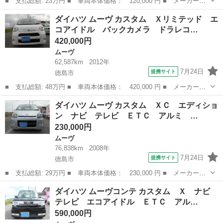
■ 支払総額: 23万円 ■ 車両本体価格： 120,000 円 ■ メーカー
名： ダイハツ ■ 車種名： ムーヴコンテ ■ グレード名： カス
香川
木田郡
ムーヴ
ダイハツ ムーヴ カスタム Ｘリミテッド エ
タム ＲＳ エアコン パワステ ＡＢＳ 運転席エアバッグ 助手
コアイドル バックカメラ ドラレコ…
席エアバッグ 盗...
420,000円
ムーヴ
62,587km
2012年
7月24日
提携サイト
徳島市
■ 支払総額: 48万円 ■ 車両本体価格： 420,000 円 ■ メーカー
名： ダイハツ ■ 車種名： ムーヴ ■ グレード名： カスタム
徳島
徳島市
ムーヴ
ダイハツ ムーヴ カスタム ＸＣ エディショ
Ｘリミテッド エコアイドル バックカメラ ドラレコ ＥＴＣ 純
ン ナビ テレビ ＥＴＣ アルミ …
正ナビ テレビ ...
230,000円
ムーヴ
76,838km
2008年
7月24日
提携サイト
徳島市
■ 支払総額: 29万円 ■ 車両本体価格： 230,000 円 ■ メーカー
名： ダイハツ ■ 車種名： ムーヴ ■ グレード名： カスタム
徳島
徳島市
ムーヴ
ダイハツ ムーヴコンテ カスタム Ｘ ナビ
ＸＣ エディション ナビ テレビ ＥＴＣ アルミ キーレス Ａ
テレビ エコアイドル ＥＴＣ アル…
ＢＳ ■ 排気量...
590,000円