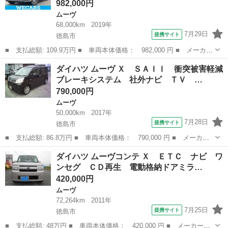
982,000円
ムーヴ
68,000km
2019年
7月29日
提携サイト
徳島市
■ 支払総額: 109.9万円 ■ 車両本体価格： 982,000 円 ■ メーカー
名： ダイハツ ■ 車種名： ムーヴ ■ グレード名： カスタムＸ
徳島
徳島市
ムーヴ
ダイハツ ムーヴ Ｘ ＳＡＩＩ 衝突被害軽減
リミテッド２ ＳＡ３ 新品タイヤ／保証書／社外 ＳＤナビ／衝突
ブレーキシステム 社外ナビ ＴＶ …
安全装置／...
790,000円
ムーヴ
50,000km
2017年
7月28日
提携サイト
徳島市
■ 支払総額: 86.8万円 ■ 車両本体価格： 790,000 円 ■ メーカー
名： ダイハツ ■ 車種名： ムーヴ ■ グレード名： Ｘ ＳＡＩ
徳島
徳島市
ムーヴ
ダイハツ ムーヴコンテ Ｘ ＥＴＣ ナビ ワ
Ｉ 衝突被害軽減ブレーキシステム 社外ナビ ＴＶ バックカメ
ンセグ ＣＤ再生 電動格納ドアミラ…
ラ （車体色 ...
420,000円
ムーヴ
72,264km
2011年
7月25日
提携サイト
徳島市
■ 支払総額: 48万円 ■ 車両本体価格： 420,000 円 ■ メーカー