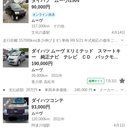
ダイハツ ムーヴl150s
走行距離は約21万キロです。 自分も少し乗りましたが、悪い所はなく
90,000円
調子も良さそうな感じ...
オンライン決済
ムーヴ
157,000km
その他
文化の森駅
4月14日
走行距離 157000km(多少伸びます) 車検 R9 5/21 年式相応の傷等ござ
います ヘッドライト(ハイ、ロー、フォグ、ポジション)LEDに交換し
徳島
徳島市
文化の森駅
ムーヴ
エレメント
ダイハツ ムーヴ Ｘリミテッド スマートキ
てあります タイベルは12.8万kmぐらいの時に交換してます。(ステッ
ー 純正ナビ テレビ ＣＤ バックモ…
カ...
190,000円
ムーヴ
39,000km
2011年
7月3日
提携サイト
香川県 高松市
■ 支払総額: 28万円 ■ 車両本体価格： 190,000 円 ■ メーカー
名： ダイハツ ■ 車種名： ムーヴ ■ グレード名： Ｘリミテッ
香川
高松市
ムーヴ
ダイハツコンテ
ド スマートキー 純正ナビ テレビ ＣＤ バックモニター プッ
93,000円
シュスタート ア...
ムーヴ
120,000km
2011年
阿波川端駅
4月1日