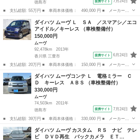
7月24日
提携サイト
徳島市
■ 支払総額: 55万円 ■ 車両本体価格： 490,000 円 ■ メーカー
名： ダイハツ ■ 車種名： ムーヴコンテ ■ グレード名： カス
徳島
徳島市
ムーヴ
ダイハツ ムーヴ Ｌ ＳＡ ／スマアシ／エコ
タム ＲＳ パワーシート ナビ テレビ ＤＶＤ ＥＴＣ ドラレ
アイドル／キーレス （車検整備付）
コ キーフリー ...
150,000円
ムーヴ
92,478km
2013年
6月24日
提携サイト
香川県 三豊市
■ 支払総額: 20万円 ■ 車両本体価格： 150,000 円 ■ メーカー
名： ダイハツ ■ 車種名： ムーヴ ■ グレード名： Ｌ ＳＡ
香川
三豊市
ムーヴ
ダイハツ ムーヴコンテ Ｌ 電格ミラー Ｃ
／スマアシ／エコアイドル／キーレス ■ 排気量： 660cc ■ ドア枚
Ｄ キーレス ＡＢＳ （車検整備付）
数： ...
330,000円
ムーヴ
74,503km
2011年
7月24日
提携サイト
徳島市
■ 支払総額: 39万円 ■ 車両本体価格： 330,000 円 ■ メーカー
名： ダイハツ ■ 車種名： ムーヴコンテ ■ グレード名： Ｌ
徳島
徳島市
ムーヴ
ダイハツ ムーヴ カスタム ＲＳ ナビ テレ
電格ミラー ＣＤ キーレス ＡＢＳ ■ 排気量： 660cc ■ ドア枚
ビ ＤＶＤ再生 バックカメラ ＥＴ…
数： ...