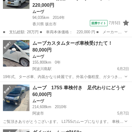
220,000円
ムーヴ
94,035km
2014年
7月5日
提携サイト
香川県 坂出市
■ 支払総額: 28万円 ■ 車両本体価格： 220,000 円 ■ メーカー
名： ダイハツ ■ 車種名： ムーヴ ■ グレード名： Ｌ スマー
香川
坂出市
ムーヴ
ムーブカスタムターボ車検受けたて！
トセレクションＳＡ＆ＳＮ 禁煙 １オーナー キーレス フル装
80,000円
備 スマートアシス...
ムーヴ
155,800km
0年
阿波川島駅
6月2日
19年式、ターボ車、内装かなり綺麗です。外装小傷程度、ガタつきな
どありません。タイヤ目もまだまだ大丈夫です。車検は10年5月までに
徳島
阿波市
阿波川島駅
ムーヴ
個人
ムーブ 175S 車検付き 足代わりにどうぞ
なります。調子良く走ります。エアコンが走ると良く冷えますが、ア
60,000円
イドリングで止まってると、しばら...
ムーヴ
214,608km
2010年
阿波市
5月7日
ご覧頂きありがとうございます。 L175Sのムーブになります。 車検は
令和9年3月30日まで付いてますので、まだまだ活躍すると思います。
徳島
阿波市
ムーヴ
ムーブ