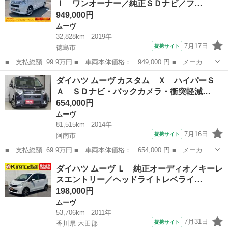
Ｉ ワンオーナー／純正ＳＤナビ／フ…
Ｖ バックカ...
949,000円
ムーヴ
32,828km
2019年
7月17日
提携サイト
徳島市
■ 支払総額: 99.9万円 ■ 車両本体価格： 949,000 円 ■ メーカー
名： ダイハツ ■ 車種名： ムーヴ ■ グレード名： Ｘリミテッ
徳島
徳島市
ムーヴ
ダイハツ ムーヴ カスタム Ｘ ハイパーＳ
ドＩＩ ＳＡＩＩＩ ワンオーナー／純正ＳＤナビ／フルセグ／Ｂｌ
Ａ ＳＤナビ・バックカメラ・衝突軽減…
ｕｅｔｏｏｔ...
654,000円
ムーヴ
81,515km
2014年
7月16日
提携サイト
阿南市
■ 支払総額: 69.9万円 ■ 車両本体価格： 654,000 円 ■ メーカー
名： ダイハツ ■ 車種名： ムーヴ ■ グレード名： カスタム
徳島
阿南市
ムーヴ
ダイハツ ムーヴ Ｌ 純正オーディオ／キーレ
Ｘ ハイパーＳＡ ＳＤナビ・バックカメラ・衝突軽減システム・Ａ
スエントリー／ヘッドライトレベライ…
ＵＴＯライト...
198,000円
ムーヴ
53,706km
2011年
7月31日
提携サイト
香川県 木田郡