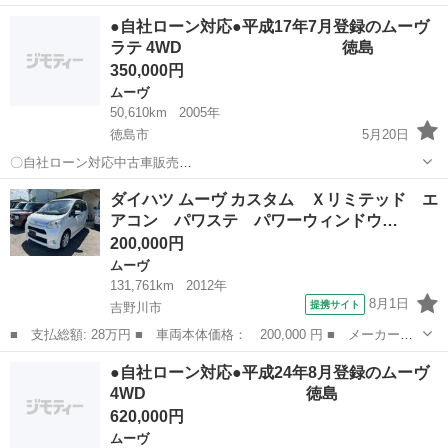
〇 ☆どなたでもローン
徳島
徳島市
ムーヴ
車両
●自社ローン対応●平成17年7月登録のムーヴ
対応可能☆ １、勤続年数の短い方や自営業の方 ２、
ラテ 4WD 徳島
パートをされる主婦の方や派遣社員の方 ３、自己破産等をさ...
350,000円
ムーヴ
50,610km
2005年
徳島市
5月20日
〇自社ローン対応中古車販売
〇 ☆どなたでもローン
徳島
徳島市
ムーヴ
車両
ダイハツ ムーヴ カスタム Ｘリミテッド エ
対応可能☆ １、勤続年数の短い方や自営業の方 ２、
アコン パワステ パワーウィンドウ…
パートをされる主婦の方や派遣社員の方 ３、自己破産等をさ...
200,000円
ムーヴ
131,761km
2012年
8月1日
提携サイト
吉野川市
■ 支払総額: 28万円 ■ 車両本体価格： 200,000 円 ■ メーカー
名： ダイハツ ■ 車種名： ムーヴ ■ グレード名： カスタム
徳島
吉野川市
ムーヴ
●自社ローン対応●平成24年8月登録のムーヴ
Ｘリミテッド エアコン パワステ パワーウィンドウ ナビ Ｔ
4WD 徳島
Ｖ キーレス スマ...
620,000円
ムーヴ