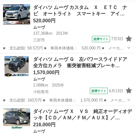
ー名： ダイハツ ■ 車種名： ムーヴ ■ グレード名： ＲＳ ラ
徳島
板野郡
ムーヴ
ダイハツ ムーヴ カスタム Ｘ ＥＴＣ ナ
ジオ オートエアコン 電子パーキング ブレーキホールド シガー
ビ オートライト スマートキー アイ…
ソケット...
520,000円
ムーヴ
137,369km
2013年
7月3日
提携サイト
三好市
■ 支払総額: 58.5万円 ■ 車両本体価格： 520,000 円 ■ メーカー
名： ダイハツ ■ 車種名： ムーヴ ■ グレード名： カスタム
徳島
三好市
ムーヴ
ダイハツ ムーヴ Ｇ 左パワースライドドア
Ｘ ＥＴＣ ナビ オートライト スマートキー アイドリングスト
全方位カメラ 衝突被害軽減ブレーキ…
ップ 電動格...
1,570,000円
ムーヴ
2,088km
2025年
6月13日
提携サイト
小松島市
■ 支払総額: 160万円 ■ 車両本体価格： 1,570,000 円 ■ メーカー
名： ダイハツ ■ 車種名： ムーヴ ■ グレード名： Ｇ 左パワ
徳島
小松島市
ムーヴ
ダイハツ ムーヴ Ｘ ＶＳ 純正オーディオデ
ースライドドア 全方位カメラ 衝突被害軽減ブレーキ シートヒー
ッキ【ＣＤ／ＡＭ／ＦＭ／ＡＵＸ】／…
ター クリ...
216,000円
ムーヴ