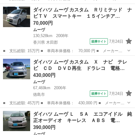
名： ダイハツ ■ 車種名： ムーヴコンテ ■ グレード名： Ｘ
徳島
徳島市
ムーヴ
ダイハツ ムーヴ カスタム Ｒリミテッド ナ
ＥＴＣ ナビ ワンセグ ＣＤ再生 電動格納ドアミラー スマート
ビＴＶ スマートキー １５インチア…
キー アルミホイ...
70,000円
ムーヴ
130,528km
2008年
7月24日
提携サイト
香川県 木田郡
■ 支払総額: 15万円 ■ 車両本体価格： 70,000 円 ■ メーカー
名： ダイハツ ■ 車種名： ムーヴ ■ グレード名： カスタム
香川
木田郡
ムーヴ
ダイハツ ムーヴ カスタム Ｘ ナビ テレ
Ｒリミテッド ナビＴＶ スマートキー １５インチアルミホイー
ビ ＣＤ ＤＶＤ再生 ドラレコ 電格…
ル パワステ パワー...
430,000円
ムーヴ
67,469km
2006年
7月24日
提携サイト
徳島市
■ 支払総額: 45万円 ■ 車両本体価格： 430,000 円 ■ メーカー
名： ダイハツ ■ 車種名： ムーヴ ■ グレード名： カスタム
徳島
徳島市
ムーヴ
ダイハツ ムーヴ Ｌ ＳＡ エコアイドル 純
Ｘ ナビ テレビ ＣＤ ＤＶＤ再生 ドラレコ 電格ウィンカーミ
正オーディオ キーレス ＡＢＳ 電…
ラー アルミ キ...
390,000円
ムーヴ