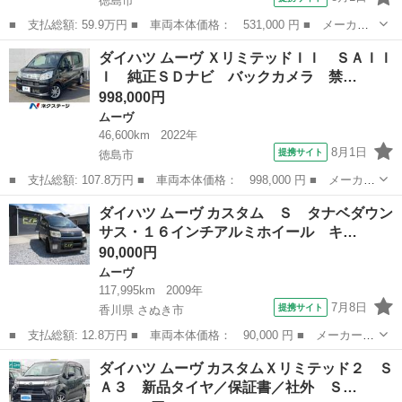
徳島市
■ 支払総額: 59.9万円 ■ 車両本体価格： 531,000 円 ■ メーカー
名： ダイハツ ■ 車種名： ムーヴ ■ グレード名： カスタム
徳島
徳島市
ムーヴ
ダイハツ ムーヴ ＸリミテッドＩＩ ＳＡＩＩ
ＲＳ ＥＴＣ バックカメラ ナビ オートライト ＨＩＤ ＬＥＤ
Ｉ 純正ＳＤナビ バックカメラ 禁…
ヘッドランプ...
998,000円
ムーヴ
46,600km
2022年
8月1日
提携サイト
徳島市
■ 支払総額: 107.8万円 ■ 車両本体価格： 998,000 円 ■ メーカー
名： ダイハツ ■ 車種名： ムーヴ ■ グレード名： Ｘリミテッ
徳島
徳島市
ムーヴ
ダイハツ ムーヴ カスタム Ｓ タナベダウン
ドＩＩ ＳＡＩＩＩ 純正ＳＤナビ バックカメラ 禁煙車 シート
サス・１６インチアルミホイール キ…
ヒーター ...
90,000円
ムーヴ
117,995km
2009年
7月8日
提携サイト
香川県 さぬき市
■ 支払総額: 12.8万円 ■ 車両本体価格： 90,000 円 ■ メーカー
名： ダイハツ ■ 車種名： ムーヴ ■ グレード名： カスタム
香川
さぬき市
ムーヴ
ダイハツ ムーヴ カスタムＸリミテッド２ Ｓ
Ｓ タナベダウンサス・１６インチアルミホイール キーレスエント
Ａ３ 新品タイヤ／保証書／社外 Ｓ…
リー ＨＩＤ ...