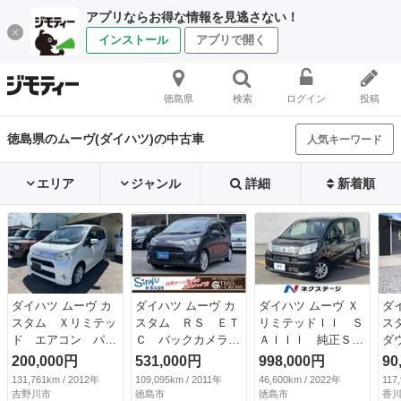
アプリならお得な情報を見逃さない！
インストール
アプリで開く
徳島県
検索
ログイン
投稿
徳島県のムーヴ(ダイハツ)の中古車
人気キーワード
エリア
ジャンル
詳細
新着順
ダイハツ ムーヴ カ
ダイハツ ムーヴ カ
ダイハツ ムーヴ Ｘ
ダ
スタム Ｘリミテッ
スタム ＲＳ ＥＴ
リミテッドＩＩ Ｓ
ス
ド エアコン パワ
Ｃ バックカメラ
ＡＩＩＩ 純正ＳＤ
ダ
ステ パワーウィン
ナビ オートライ
ナビ バックカメ
ン
200,000円
531,000円
998,000円
90
ドウ ナビ ＴＶ
ト ＨＩＤ ＬＥＤ
ラ 禁煙車 シート
ル
131,761km / 2012年
109,095km / 2011年
46,600km / 2022年
117
キーレス スマート
ヘッドランプ スマ
ヒーター コーナー
リ
吉野川市
徳島市
徳島市
香川