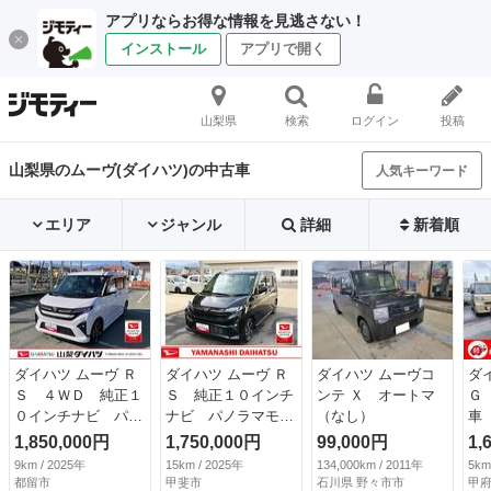
アプリならお得な情報を見逃さない！
インストール
アプリで開く
山梨県
検索
ログイン
投稿
山梨県のムーヴ(ダイハツ)の中古車
人気キーワード
エリア
ジャンル
詳細
新着順
ダイハツ ムーヴ Ｒ
ダイハツ ムーヴ Ｒ
ダイハツ ムーヴコ
ダ
Ｓ ４ＷＤ 純正１
Ｓ 純正１０インチ
ンテ Ｘ オートマ
Ｇ
０インチナビ パノ
ナビ パノラマモニ
（なし）
車
ラマモニター スマ
ター スマートアシ
ド
1,850,000円
1,750,000円
99,000円
1,
ートアシスト・フル
スト・フルＬＥＤヘ
ド
9km / 2025年
15km / 2025年
134,000km / 2011年
5km
ＬＥＤヘッドラン
ッドランプ・ＬＥＤ
プ
都留市
甲斐市
石川県 野々市市
甲