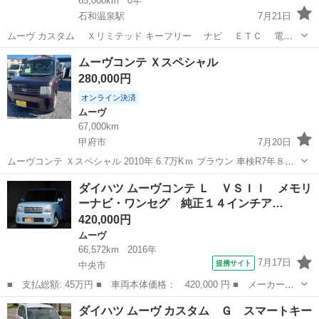
65,000km
0年
石和温泉駅
7月21日
ムーヴ カスタム Ｘリミテッド キーフリー ナビ ＥＴＣ 電動
格納ミラー 2011年 6.5万Km ブラック 車検２年付き 660cc 総額
山梨
笛吹市
石和温泉駅
ムーヴ
リミテッド
ムーヴコンテ Ｘスペシャル
335000円 ルーフ塗装し...
280,000円
オンライン決済
ムーヴ
67,000km
甲府市
7月20日
ムーヴコンテ Ｘスペシャル 2010年 6.7万Kｍ ブラウン 車検R7年８月
660cc 天井ボンネット塗装してあります 格安で出してますので値引き
山梨
甲府市
ムーヴ
ムーヴコンテ
ダイハツ ムーヴコンテ Ｌ ＶＳＩＩ メモリ
交渉ご遠慮ください 多忙ですので...
ーナビ・ワンセグ 純正１４インチア…
420,000円
ムーヴ
66,572km
2016年
7月17日
提携サイト
中央市
■ 支払総額: 45万円 ■ 車両本体価格： 420,000 円 ■ メーカー
名： ダイハツ ■ 車種名： ムーヴコンテ ■ グレード名： Ｌ
山梨
中央市
ムーヴ
ダイハツ ムーヴ カスタム Ｇ スマートキー
ＶＳＩＩ メモリーナビ・ワンセグ 純正１４インチアルミ キーレ