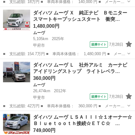
■ 支払総額: 18万円 ■ 車両本体価格： 140,000 円 ■ メーカー
名： ダイハツ ■ 車種名： ムーヴ ■ グレード名： Ｘ スマー
富山
氷見市
ムーヴ
ダイハツ ムーヴ Ｘ 純正ナビ Ｂモニター
トキー プッシュスタート ■ 排気量： 660cc ■ ドア枚数： 5D
スマートキープッシュスタート 衝突…
■ ...
1,480,000円
ムーヴ
5,105km
2025年
7月28日
提携サイト
甲府市
■ 支払総額: 154.7万円 ■ 車両本体価格： 1,480,000 円 ■ メーカ
ー名： ダイハツ ■ 車種名： ムーヴ ■ グレード名： Ｘ 純正
山梨
甲府市
ムーヴ
ダイハツ ムーヴ Ｌ 社外アルミ カーナビ
ナビ Ｂモニター スマートキープッシュスタート 衝突軽減システ
アイドリングストップ ライトレベラ…
ム キー...
360,000円
ムーヴ
26,474km
2012年
7月28日
提携サイト
甲斐市
■ 支払総額: 42万円 ■ 車両本体価格： 360,000 円 ■ メーカー
名： ダイハツ ■ 車種名： ムーヴ ■ グレード名： Ｌ 社外ア
山梨
甲斐市
ムーヴ
ダイハツ ムーヴ ＬＳＡＩＩＩ☆１オーナー☆
ルミ カーナビ アイドリングストップ ライトレベライザー オー
Ｂｌｕｅｔｏｏｔｈ接続☆ＥＴＣ☆ …
トエアコン ベン...
749,000円