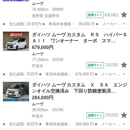
ムーヴ
79,400km
2008年
6月18日
提携サイト
長野県 安曇野市
■ 支払総額: 19.9万円 ■ 車両本体価格： 99,000 円 ■ メーカー
名： ダイハツ ■ 車種名： ムーヴ ■ グレード名： Ｌ 関東Ａ
長野
安曇野市
ムーヴ
ダイハツ ムーヴ カスタム ＲＳ ハイパーＳ
Ａ正規仕入車両 ４ＷＤ 車検２年 修復歴無し スタットレスタイ
ＡＩＩ ワンオーナー ターボ スマ…
ヤ タイミング...
679,000円
ムーヴ
77,156km
2015年
7月23日
提携サイト
甲斐市
■ 支払総額: 70万円 ■ 車両本体価格： 679,000 円 ■ メーカー
名： ダイハツ ■ 車種名： ムーヴ ■ グレード名： カスタム
山梨
甲斐市
ムーヴ
ダイハツ ムーヴ カスタム Ｘ ＳＡ エンジ
ＲＳ ハイパーＳＡＩＩ ワンオーナー ターボ スマートアシス
ンオイル交換済み 下回り防錆塗装済…
ト ブラックルーフ...
284,000円
ムーヴ
39,655km
2013年
7月22日
提携サイト
甲府市
■ 支払総額: 30万円 ■ 車両本体価格： 284,000 円 ■ メーカー
名： ダイハツ ■ 車種名： ムーヴ ■ グレード名： カスタム