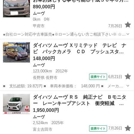
リー 記...
890,000円
ムーヴ
0km
0年
甲府市
7月26日
●自社ローン対応中古車販売●※ローン通らない方ご相談下さい※ ☆ど
なたでもローン対応可能☆ １、勤続年数の短い方や自
山梨
甲府市
ムーヴ
ローン
ダイハツ ムーヴ Ｘリミテッド テレビ ナ
営業の方 ２、パートをされる主婦の方や派遣社員の方 ３、自己破産等
ビ バックカメラ ＣＤ プッシュスタ…
をされた方やロ...
148,000円
ムーヴ
123,000km
2012年
6月21日
提携サイト
長野県 長野市
■ 支払総額: 19.8万円 ■ 車両本体価格： 148,000 円 ■ メーカー
名： ダイハツ ■ 車種名： ムーヴ ■ グレード名： Ｘリミテッ
長野
長野市
ムーヴ
ダイハツ ムーヴ ＲＳ 純正ナビ Ｂモニタ
ド テレビ ナビ バックカメラ ＣＤ プッシュスタート スマー
ー レーンキープアシスト 衝突軽減 …
トキー オー...
1,950,000円
ムーヴ
2,524km
2025年
7月26日
提携サイト
富士吉田市