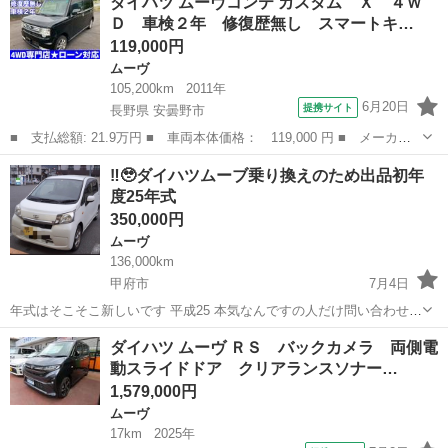
ダイハツ ムーヴコンテ カスタム Ｘ ４Ｗ
タム Ｘ ＥＴＣ・ＨＩＤヘッドランプ ■ 排気量： 660cc ■ ドア
Ｄ 車検２年 修復歴無し スマートキ…
枚数：...
119,000円
ムーヴ
105,200km
2011年
6月20日
提携サイト
長野県 安曇野市
■ 支払総額: 21.9万円 ■ 車両本体価格： 119,000 円 ■ メーカー
名： ダイハツ ■ 車種名： ムーヴコンテ ■ グレード名： カス
長野
安曇野市
ムーヴ
‼️🥹ダイハツムーブ乗り換えのため出品初年
タム Ｘ ４ＷＤ 車検２年 修復歴無し スマートキー タイミ
度25年式
ングチェーン...
350,000円
ムーヴ
136,000km
甲府市
7月4日
年式はそこそこ新しいです 平成25 本気なんですの人だけ問い合わせく
ださい 分割はしていません。 宜しくお願い申し上げます🥺 オイル交
山梨
甲府市
ムーヴ
ダイハツ ムーヴ ＲＳ バックカメラ 両側電
換済み 抹消わたし
動スライドドア クリアランスソナー…
1,579,000円
ムーヴ
17km
2025年