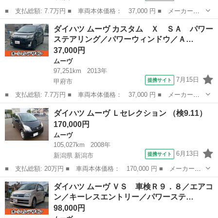
■ 支払総額: 7.7万円 ■ 車両本体価格： 37,000 円 ■ メーカー
名： ダイハツ ■ 車種名： ムーヴ ■ グレード名： カスタム
山梨
甲府市
ムーヴ
ダイハツ ムーヴ カスタム Ｘ ＳＡ パワー
Ｘ ＳＡ パワーステアリング／パワーウィンドウ／ＡＢＳ／フルフ
ステアリング／パワーウィンドウ／Ａ…
ラット／衝突安全...
37,000円
ムーヴ
97,251km
2013年
7月15日
提携サイト
甲府市
■ 支払総額: 7.7万円 ■ 車両本体価格： 37,000 円 ■ メーカー
名： ダイハツ ■ 車種名： ムーヴ ■ グレード名： カスタム
山梨
甲府市
ムーヴ
フルフラット
ダイハツ ムーヴ Ｌセレクション （検9.11）
Ｘ ＳＡ パワーステアリング／パワーウィンドウ／ＡＢＳ／フルフ
170,000円
ラット／衝突安全...
ムーヴ
105,027km
2008年
6月13日
提携サイト
新潟県 新潟市
■ 支払総額: 20万円 ■ 車両本体価格： 170,000 円 ■ メーカー
名： ダイハツ ■ 車種名： ムーヴ ■ グレード名： Ｌセレクシ
新潟
新潟市
ムーヴ
ダイハツ ムーヴ ＶＳ 車検Ｒ９．８／エアコ
ョン ■ 排気量： 660cc ■ ドア枚数： 5D ■ ミッション： AT4...
ン／キーレスエントリー／パワーステ…
98,000円