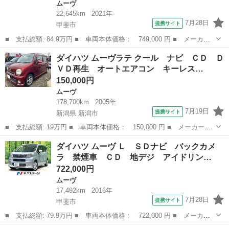
ムーヴ
22,645km
2021年
7月28日
提携サイト
甲斐市
■ 支払総額: 84.9万円 ■ 車両本体価格： 749,000 円 ■ メーカー
名： ダイハツ ■ 車種名： ムーヴ ■ グレード名： ＬＳＡＩＩ
山梨
甲斐市
ムーヴ
ダイハツ ムーヴラテ クール ナビ ＣＤ Ｄ
Ｉ☆１オーナー☆Ｂｌｕｅｔｏｏｔｈ接続☆ＥＴＣ☆ ☆ワンオーナ
ＶＤ再生 オートエアコン キーレス…
ー☆スマート...
150,000円
ムーヴ
178,700km
2005年
7月19日
提携サイト
新潟県 新潟市
■ 支払総額: 19万円 ■ 車両本体価格： 150,000 円 ■ メーカー
名： ダイハツ ■ 車種名： ムーヴラテ ■ グレード名： クー
新潟
新潟市
ムーヴ
ダイハツ ムーヴ Ｌ ＳＤナビ バックカメ
ル ナビ ＣＤ ＤＶＤ再生 オートエアコン キーレスエントリ
ラ 禁煙車 ＣＤ 地デジ アイドリン…
ー アルミ ベンチシ...
722,000円
ムーヴ
17,492km
2016年
7月28日
提携サイト
甲斐市
■ 支払総額: 79.9万円 ■ 車両本体価格： 722,000 円 ■ メーカー
名： ダイハツ ■ 車種名： ムーヴ ■ グレード名： Ｌ ＳＤナ