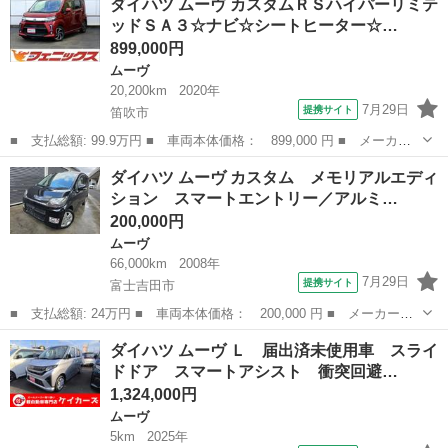
ダイハツ ムーヴ カスタムＲＳハイパーリミテ
キアシスト／アイドリングストップ／純正ナビ／テレビ／Ｂｌｕｅｔ
ッドＳＡ３☆ナビ☆シートヒーター☆…
ｏｏｔｈ／プッシ...
899,000円
ムーヴ
20,200km
2020年
7月29日
提携サイト
笛吹市
■ 支払総額: 99.9万円 ■ 車両本体価格： 899,000 円 ■ メーカー
名： ダイハツ ■ 車種名： ムーヴ ■ グレード名： カスタムＲ
山梨
笛吹市
ムーヴ
ダイハツ ムーヴ カスタム メモリアルエディ
ＳハイパーリミテッドＳＡ３☆ナビ☆シートヒーター☆ ☆ナビ☆Ｔ
ション スマートエントリー／アルミ…
Ｖ☆Ｂｌｕｅ...
200,000円
ムーヴ
66,000km
2008年
7月29日
提携サイト
富士吉田市
■ 支払総額: 24万円 ■ 車両本体価格： 200,000 円 ■ メーカー
名： ダイハツ ■ 車種名： ムーヴ ■ グレード名： カスタム
山梨
富士吉田市
ムーヴ
ダイハツ ムーヴ Ｌ 届出済未使用車 スライ
メモリアルエディション スマートエントリー／アルミホイール／リ
ドドア スマートアシスト 衝突回避…
バース連動ミラー...
1,324,000円
ムーヴ
5km
2025年