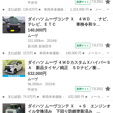
7月29日
提携サイト
甲府市
■ 支払総額: 139.8万円 ■ 車両本体価格： 1,324,000 円 ■ メーカ
ー名： ダイハツ ■ 車種名： ムーヴ ■ グレード名： Ｌ 届出
山梨
甲府市
ムーヴ
ダイハツ ムーヴコンテ Ｘ ４ＷＤ 、ナビ、
済未使用車 スライドドア スマートアシスト 衝突回避支援ブレー
テレビ、ＥＴＣ 車検令和９…
キ 誤発...
140,000円
ムーヴ
151,000km
2014年
7月27日
提携サイト
新潟県 新発田市
■ 支払総額: 15万円 ■ 車両本体価格： 140,000 円 ■ メーカー
名： ダイハツ ■ 車種名： ムーヴコンテ ■ グレード名： Ｘ
新潟
新発田市
ムーヴ
ダイハツ ムーヴ ４ＷＤカスタムＸハイパーＳ
４ＷＤ 、ナビ、テレビ、ＥＴＣ 車検令和９年７月迄 ■
Ａ 新品タイヤ／純正 ＳＤナビ／衝…
排気量： 66...
632,000円
ムーヴ
96,000km
2015年
7月29日
提携サイト
甲府市
■ 支払総額: 74.9万円 ■ 車両本体価格： 632,000 円 ■ メーカー
名： ダイハツ ■ 車種名： ムーヴ ■ グレード名： ４ＷＤカス
山梨
甲府市
ムーヴ
ダイハツ ムーヴコンテ Ｘ ＋Ｓ エンジンオ
タムＸハイパーＳＡ 新品タイヤ／純正 ＳＤナビ／衝突安全装置／
イル交換済み 下回り防錆塗装済み …
ヘッドランプ...