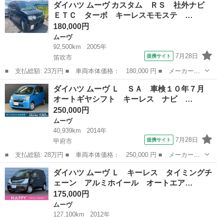
山梨
甲斐市
ムーヴ
ダイハツ ムーヴ カスタム ＲＳ 社外ナビ
ビ バックカメラ 禁煙車 ＣＤ 地デジ アイドリングストップ
ＥＴＣ ターボ キーレスモモステ …
プライバシー...
180,000円
ムーヴ
92,500km
2005年
7月28日
提携サイト
笛吹市
■ 支払総額: 23万円 ■ 車両本体価格： 180,000 円 ■ メーカー
名： ダイハツ ■ 車種名： ムーヴ ■ グレード名： カスタム
山梨
笛吹市
ムーヴ
ダイハツ ムーヴ Ｌ ＳＡ 車検１０年７月
ＲＳ 社外ナビ ＥＴＣ ターボ キーレスモモステ バッテリー新
オートギヤシフト キーレス ナビ …
品 ■ 排気量：...
250,000円
ムーヴ
40,939km
2014年
7月28日
提携サイト
甲府市
■ 支払総額: 28万円 ■ 車両本体価格： 250,000 円 ■ メーカー
名： ダイハツ ■ 車種名： ムーヴ ■ グレード名： Ｌ ＳＡ
山梨
甲府市
ムーヴ
ダイハツ ムーヴ Ｌ キーレス タイミングチ
車検１０年７月 オートギヤシフト キーレス ナビ ＥＴＣ ＡＢ
ェーン アルミホイール オートエア…
Ｓ ＳＲＳエアバ...
175,000円
ムーヴ
127,100km
2012年