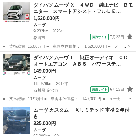
山梨
甲府市
ムーヴ
ダイハツ ムーヴ Ｘ ４ＷＤ 純正ナビ Ｂモ
Ｘ ＳＡ エンジンオイル交換済み 下回り防錆塗装済み 車検Ｒ
ニター スマートアシスト・フルＬＥ…
８．１０ アクセル...
1,520,000円
ムーヴ
9,232km
2026年
7月22日
提携サイト
都留市
■ 支払総額: 158.8万円 ■ 車両本体価格： 1,520,000 円 ■ メーカ
ー名： ダイハツ ■ 車種名： ムーヴ ■ グレード名： Ｘ ４Ｗ
山梨
都留市
ムーヴ
ダイハツ ムーヴ Ｌ 純正オーディオ ＣＤ
Ｄ 純正ナビ Ｂモニター スマートアシスト・フルＬＥＤヘッドラ
オートエアコン ＡＢＳ パワーステ…
ンプ・１...
149,000円
ムーヴ
119,976km
2012年
6月13日
提携サイト
石川県 金沢市
■ 支払総額: 19.9万円 ■ 車両本体価格： 149,000 円 ■ メーカー
名： ダイハツ ■ 車種名： ムーヴ ■ グレード名： Ｌ 純正オ
石川
金沢市
ムーヴ
ムーヴ カスタム Ｘリミテッド 車検２年付
ーディオ ＣＤ オートエアコン ＡＢＳ パワーステアリング パ
き
ワーウィンド...
335,000円
ムーヴ