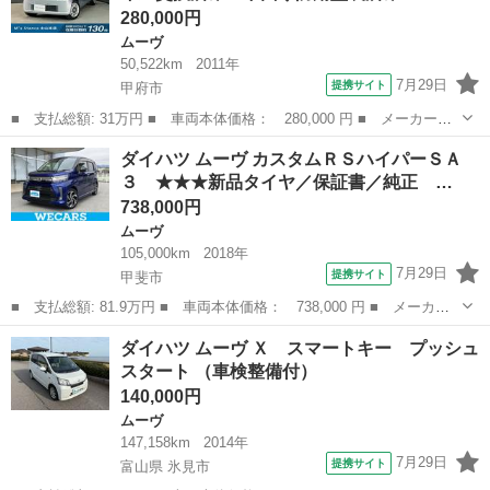
280,000円
ムーヴ
50,522km
2011年
7月29日
提携サイト
甲府市
■ 支払総額: 31万円 ■ 車両本体価格： 280,000 円 ■ メーカー
名： ダイハツ ■ 車種名： ムーヴコンテ ■ グレード名： Ｘ
山梨
甲府市
ムーヴ
ダイハツ ムーヴ カスタムＲＳハイパーＳＡ
＋Ｓ エンジンオイル交換済み 下回り防錆塗装済み 車検Ｒ１０．
３ ★★★新品タイヤ／保証書／純正 …
５ スマートキー...
738,000円
ムーヴ
105,000km
2018年
7月29日
提携サイト
甲斐市
■ 支払総額: 81.9万円 ■ 車両本体価格： 738,000 円 ■ メーカー
名： ダイハツ ■ 車種名： ムーヴ ■ グレード名： カスタムＲ
山梨
甲斐市
ムーヴ
ダイハツ ムーヴ Ｘ スマートキー プッシュ
ＳハイパーＳＡ３ ★★★新品タイヤ／保証書／純正 ＳＤナビ／衝
スタート （車検整備付）
突安全装置／...
140,000円
ムーヴ
147,158km
2014年
7月29日
提携サイト
富山県 氷見市