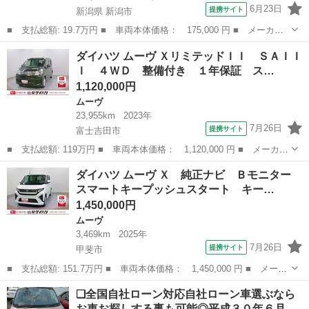
6月23日
提携サイト
新潟県 新潟市
■ 支払総額: 19.7万円 ■ 車両本体価格： 175,000 円 ■ メーカー
名： ダイハツ ■ 車種名： ムーヴ ■ グレード名： Ｌ キーレ
新潟
新潟市
ムーヴ
ダイハツ ムーヴ ＸリミテッドＩＩ ＳＡＩＩ
ス タイミングチェーン アルミホイール オートエアコン ナビ
Ｉ ４ＷＤ 整備付き １年保証 ス…
ＴＶチューナ...
1,120,000円
ムーヴ
23,955km
2023年
7月26日
提携サイト
富士吉田市
■ 支払総額: 119万円 ■ 車両本体価格： 1,120,000 円 ■ メーカー
名： ダイハツ ■ 車種名： ムーヴ ■ グレード名： Ｘリミテッ
山梨
富士吉田市
ムーヴ
ダイハツ ムーヴ Ｘ 純正ナビ Ｂモニター
ドＩＩ ＳＡＩＩＩ ４ＷＤ 整備付き １年保証 スマートアシス
スマートキープッシュスタート キー…
ト・１４イ...
1,450,000円
ムーヴ
3,469km
2025年
7月26日
提携サイト
甲斐市
■ 支払総額: 151.7万円 ■ 車両本体価格： 1,450,000 円 ■ メーカ
ー名： ダイハツ ■ 車種名： ムーヴ ■ グレード名： Ｘ 純正
山梨
甲斐市
ムーヴ
❑全国自社ローン対応自社ローン車選ぶなら
ナビ Ｂモニター スマートキープッシュスタート キーレスエント
お車お探しする事も可能◎平成３０年６月…