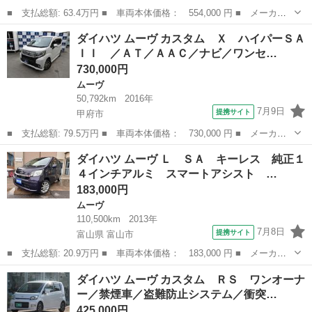
■ 支払総額: 63.4万円 ■ 車両本体価格： 554,000 円 ■ メーカー
名： ダイハツ ■ 車種名： ムーヴ ■ グレード名： Ｘ ＳＡＩ
山梨
中巨摩郡
ムーヴ
ダイハツ ムーヴ カスタム Ｘ ハイパーＳＡ
Ｉ １年走行無制限保証 ナビ バックカメラ 地デジＴＶ ＤＶＤ
ＩＩ ／ＡＴ／ＡＡＣ／ナビ／ワンセ…
ビデオ 衝突...
730,000円
ムーヴ
50,792km
2016年
7月9日
提携サイト
甲府市
■ 支払総額: 79.5万円 ■ 車両本体価格： 730,000 円 ■ メーカー
名： ダイハツ ■ 車種名： ムーヴ ■ グレード名： カスタム
山梨
甲府市
ムーヴ
ダイハツ ムーヴ Ｌ ＳＡ キーレス 純正１
Ｘ ハイパーＳＡＩＩ ／ＡＴ／ＡＡＣ／ナビ／ワンセグ／ＣＤ／バ
４インチアルミ スマートアシスト …
ックカメラ／...
183,000円
ムーヴ
110,500km
2013年
7月8日
提携サイト
富山県 富山市
■ 支払総額: 20.9万円 ■ 車両本体価格： 183,000 円 ■ メーカー
名： ダイハツ ■ 車種名： ムーヴ ■ グレード名： Ｌ ＳＡ
富山
富山市
ムーヴ
ダイハツ ムーヴ カスタム ＲＳ ワンオーナ
キーレス 純正１４インチアルミ スマートアシスト アイドリング
ー／禁煙車／盗難防止システム／衝突…
ストップ 電...
425,000円