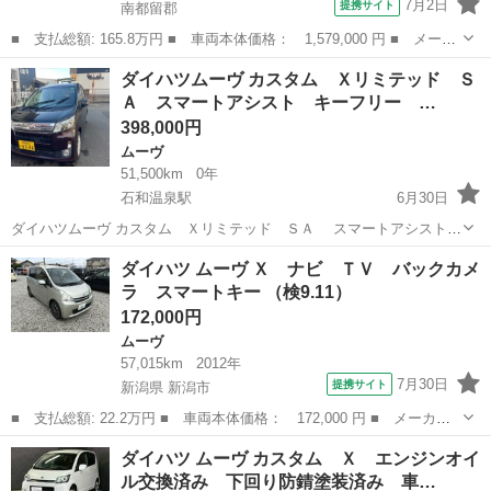
7月2日
提携サイト
南都留郡
■ 支払総額: 165.8万円 ■ 車両本体価格： 1,579,000 円 ■ メーカ
ー名： ダイハツ ■ 車種名： ムーヴ ■ グレード名： ＲＳ バ
山梨
南都留郡
ムーヴ
ダイハツムーヴ カスタム Ｘリミテッド Ｓ
ックカメラ 両側電動スライドドア クリアランスソナー オートク
Ａ スマートアシスト キーフリー …
ルーズコ...
398,000円
ムーヴ
51,500km
0年
石和温泉駅
6月30日
ダイハツムーヴ カスタム Ｘリミテッド ＳＡ スマートアシスト
キーフリー Bluetoothナビ 取り付け済み アイドリングストップ 支
山梨
笛吹市
石和温泉駅
ムーヴ
スマートアシスト
ダイハツ ムーヴ Ｘ ナビ ＴＶ バックカメ
払総額 42万 年式2013(平成25)年 走行距離5...
ラ スマートキー （検9.11）
172,000円
ムーヴ
57,015km
2012年
7月30日
提携サイト
新潟県 新潟市
■ 支払総額: 22.2万円 ■ 車両本体価格： 172,000 円 ■ メーカー
名： ダイハツ ■ 車種名： ムーヴ ■ グレード名： Ｘ ナビ
新潟
新潟市
ムーヴ
ダイハツ ムーヴ カスタム Ｘ エンジンオイ
ＴＶ バックカメラ スマートキー ■ 排気量： 660cc ■ ドア枚
ル交換済み 下回り防錆塗装済み 車…
数：...