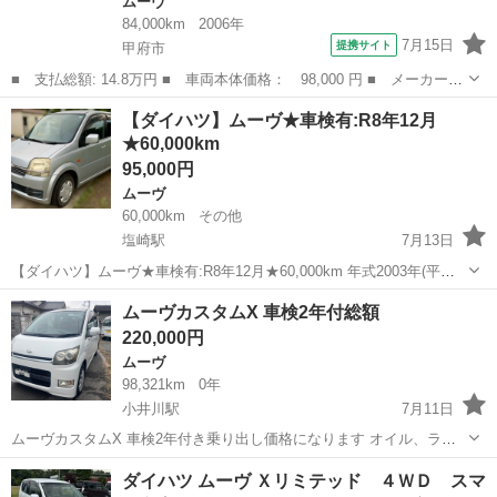
ムーヴ
84,000km
2006年
7月15日
提携サイト
甲府市
■ 支払総額: 14.8万円 ■ 車両本体価格： 98,000 円 ■ メーカー
名： ダイハツ ■ 車種名： ムーヴ ■ グレード名： ＶＳ 車検
山梨
甲府市
ムーヴ
【ダイハツ】ムーヴ★車検有:R8年12月
Ｒ９．８／エアコン／キーレスエントリー／パワーステアリング／パ
★60,000km
ワーウィンドウ...
95,000円
ムーヴ
60,000km
その他
塩崎駅
7月13日
【ダイハツ】ムーヴ★車検有:R8年12月★60,000km 年式2003年(平成
15年)10月 AT A/C ガソリン パワーステアリング パワーウィンドウ 走
山梨
南アルプス市
塩崎駅
ムーヴ
走行距離
ムーヴカスタムX 車検2年付総額
行距離 60,000 km 車台番号 L150S-****...
220,000円
ムーヴ
98,321km
0年
小井川駅
7月11日
ムーヴカスタムX 車検2年付き乗り出し価格になります オイル、ラジ
エター新品交換 その他整備して納車します 以下定型文 当店では、走
山梨
甲府市
小井川駅
ムーヴ
ムーヴカスタム
ダイハツ ムーヴ Ｘリミテッド ４ＷＤ スマ
行距離や年式だけに頼らず、実際に状態の良い車両を一台一台丁寧に