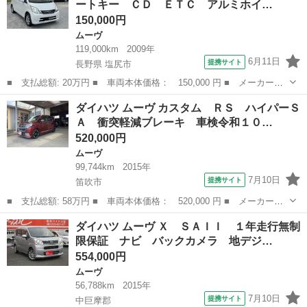
ートキー ＣＤ ＥＴＣ アルミホイ…
チェックし、厳...
150,000円
ムーヴ
119,000km
2009年
6月11日
提携サイト
長野県 塩尻市
■ 支払総額: 20万円 ■ 車両本体価格： 150,000 円 ■ メーカー
名： ダイハツ ■ 車種名： ムーヴ ■ グレード名： Ｘリミテッ
長野
塩尻市
ムーヴ
ダイハツ ムーヴ カスタム ＲＳ ハイパーＳ
ド ４ＷＤ スマートキー ＣＤ ＥＴＣ アルミホイール ＣＶＴ
Ａ 衝突軽減ブレーキ 車検令和１０…
■ 排気量： ...
520,000円
ムーヴ
99,744km
2015年
7月10日
提携サイト
笛吹市
■ 支払総額: 58万円 ■ 車両本体価格： 520,000 円 ■ メーカー
名： ダイハツ ■ 車種名： ムーヴ ■ グレード名： カスタム
山梨
笛吹市
ムーヴ
ダイハツ ムーヴ Ｘ ＳＡＩＩ １年走行無制
ＲＳ ハイパーＳＡ 衝突軽減ブレーキ 車検令和１０年１月 ドラ
限保証 ナビ バックカメラ 地デジ…
イブレコーダー ...
554,000円
ムーヴ
56,788km
2015年
7月10日
提携サイト
中巨摩郡