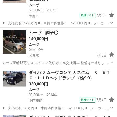
ムーヴ
65,500km
2007年
7月8日
提携サイト
甲府市
■ 支払総額: 47.8万円 ■ 車両本体価格： 425,000 円 ■ メーカー
名： ダイハツ ■ 車種名： ムーヴ ■ グレード名： カスタム
山梨
甲府市
ムーヴ
ムーヴ 調子⭕️
ＲＳ ワンオーナー／禁煙車／盗難防止システム／衝突安全ボディ／
140,000円
アンチロック...
ムーヴ
0km
0年
国母駅
7月8日
ムーヴ距離13万キロ エアコン良好 オイル交換済み 整備は一通りして
ます 車検は3月まで
山梨
甲府市
国母駅
ムーヴ
距離
ダイハツ ムーヴコンテ カスタム Ｘ ＥＴ
Ｃ・ＨＩＤヘッドランプ （検9.9）
320,000円
ムーヴ
93,500km
2014年
7月4日
提携サイト
中巨摩郡
■ 支払総額: 35万円 ■ 車両本体価格： 320,000 円 ■ メーカー
名： ダイハツ ■ 車種名： ムーヴコンテ ■ グレード名： カス
山梨
中巨摩郡
ムーヴ