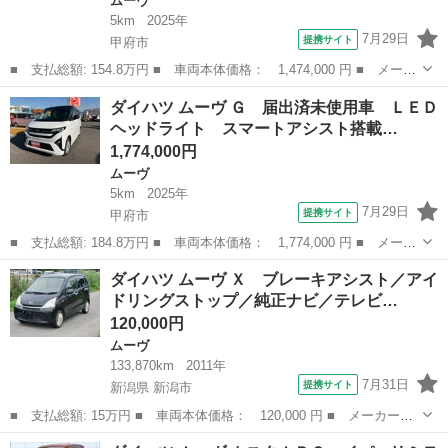
ムーヴ
5km
2025年
7月29日
提携サイト
甲府市
■ 支払総額: 154.8万円 ■ 車両本体価格： 1,474,000 円 ■ メーカ
ー名： ダイハツ ■ 車種名： ムーヴ ■ グレード名： Ｘ 届出
山梨
甲府市
ムーヴ
ダイハツ ムーヴ Ｇ 届出済未使用車 ＬＥＤ
済未使用車 ダイハツスマートアシスト搭載 衝突回避支援ブレー
ヘッドライト スマートアシスト搭載…
キ 誤発進...
1,774,000円
ムーヴ
5km
2025年
7月29日
提携サイト
甲府市
■ 支払総額: 184.8万円 ■ 車両本体価格： 1,774,000 円 ■ メーカ
ー名： ダイハツ ■ 車種名： ムーヴ ■ グレード名： Ｇ 届出
山梨
甲府市
ムーヴ
ダイハツ ムーヴ Ｘ ブレーキアシスト／アイ
済未使用車 ＬＥＤヘッドライト スマートアシスト搭載 スマート
ドリングストップ／純正ナビ／テレビ…
キー 両...
120,000円
ムーヴ
133,870km
2011年
7月31日
提携サイト
新潟県 新潟市
■ 支払総額: 15万円 ■ 車両本体価格： 120,000 円 ■ メーカー
名： ダイハツ ■ 車種名： ムーヴ ■ グレード名： Ｘ ブレー
新潟
新潟市
ムーヴ