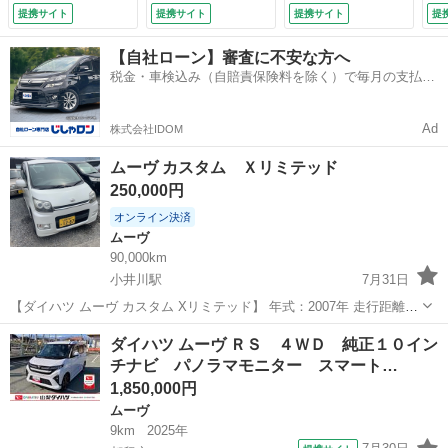
プ・ＬＥＤフォグラ
フォグランプ・アル
ー
提携サイト
提携サイト
提携サイト
提
ンプ・アルミホイー
ミホイール・プッシ
ー
ル・プッシュエンジ
ュエンジンスター
ン
【自社ローン】審査に不安な方へ
ンスタート・両側パ
ト・両側パワースラ
電
税金・車検込み（自賠責保険料を除く）で毎月の支払額
ワースライドドア・
イドドア・ＵＳＢソ
ー
は一定の自社ローン🚗
ＵＳＢソケット
ケット （検10.6）
ド
（検10.6）
トッ
Ad
株式会社IDOM
ムーヴ カスタム Ｘリミテッド
250,000円
オンライン決済
ムーヴ
90,000km
小井川駅
7月31日
【ダイハツ ムーヴ カスタム Xリミテッド】 年式：2007年 走行距離：
90000km カラー：パールホワイト 車検：2026年2月まで 排気量：
山梨
甲府市
小井川駅
ムーヴ
リミテッド
ダイハツ ムーヴ ＲＳ ４ＷＤ 純正１０イン
660cc このムーヴ カスタム Xリミ...
チナビ パノラマモニター スマート…
1,850,000円
ムーヴ
9km
2025年