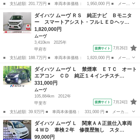
■ 支払総額: 201.7万円 ■ 車両本体価格： 1,950,000 円 ■ メーカ
ー名： ダイハツ ■ 車種名： ムーヴ ■ グレード名： ＲＳ 純
山梨
富士吉田市
ムーヴ
ダイハツ ムーヴ ＲＳ 純正ナビ Ｂモニタ
正ナビ Ｂモニター レーンキープアシスト 衝突軽減 ナビ オー
ー スマートアシスト・フルＬＥＤヘッ…
トハイビ...
1,820,000円
ムーヴ
3,410km
2025年
7月26日
提携サイト
甲府市
■ 支払総額: 188.7万円 ■ 車両本体価格： 1,820,000 円 ■ メーカ
ー名： ダイハツ ■ 車種名： ムーヴ ■ グレード名： ＲＳ 純
山梨
甲府市
ムーヴ
ダイハツ ムーヴ Ｌ 禁煙車 ＥＴＣ オート
正ナビ Ｂモニター スマートアシスト・フルＬＥＤヘッドランプ・
エアコン ＣＤ 純正１４インチスチ…
ＬＥＤフ...
331,000円
ムーヴ
105,884km
2012年
7月24日
提携サイト
甲斐市
■ 支払総額: 39.9万円 ■ 車両本体価格： 331,000 円 ■ メーカー
名： ダイハツ ■ 車種名： ムーヴ ■ グレード名： Ｌ 禁煙
山梨
甲斐市
ムーヴ
ダイハツ ムーヴ Ｌ 関東ＡＡ正規仕入車両
車 ＥＴＣ オートエアコン ＣＤ 純正１４インチスチールホイー
４ＷＤ 車検２年 修復歴無し スタ…
ル ベンチシー...
99,000円