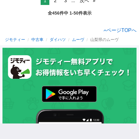
1
2
3
...
次へ
全456件中 1-50件表示
ページTOPへ
ジモティー
中古車
ダイハツ
ムーヴ
山梨県のムーヴ