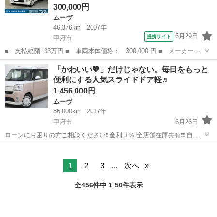
300,000円
ムーヴ
46,376km
2007年
6月29日
提携サイト
甲府市
■ 支払総額: 33万円 ■ 車両本体価格： 300,000 円 ■ メーカー
名： ダイハツ ■ 車種名： ムーヴ ■ グレード名： カスタム
山梨
甲府市
ムーヴ
「かわいい💖」だけじゃない。毎日をもっと
Ｘ エンジンオイル交換済み 下回り防錆塗装済み 車検Ｒ１０．
便利にする人気スライドドア軽♬
５ ＨＩＤヘッドラ...
1,456,000円
ムーヴ
86,000km
2017年
甲府市
6月26日
ローンにお困りの方ご相談ください❗️ 金利０％ 全店舗在庫共有❗️❗️ 自社
ローン最大手❗️❗️❗️ ・勤続年数の短い方🆗 ・自営業をされている方🆗 ・
山梨
甲府市
ムーヴ
オトロン
専業主婦をされている方🆗 ・自己破産・任意整理のご経験の...
1
2
3
...
次へ
全456件中 1-50件表示