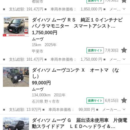
7月30日
提携サイト
都留市
■ 支払総額: 191.4万円 ■ 車両本体価格： 1,850,000 円 ■ メーカ
ー名： ダイハツ ■ 車種名： ムーヴ ■ グレード名： ＲＳ ４
山梨
都留市
ムーヴ
ダイハツ ムーヴ ＲＳ 純正１０インチナビ
ＷＤ 純正１０インチナビ パノラマモニター スマートアシスト・
パノラマモニター スマートアシスト…
フルＬＥ...
1,750,000円
ムーヴ
15km
2025年
7月30日
提携サイト
甲斐市
■ 支払総額: 181.4万円 ■ 車両本体価格： 1,750,000 円 ■ メーカ
ー名： ダイハツ ■ 車種名： ムーヴ ■ グレード名： ＲＳ 純
山梨
甲斐市
ムーヴ
ダイハツ ムーヴコンテ Ｘ オートマ （な
正１０インチナビ パノラマモニター スマートアシスト・フルＬＥ
し）
Ｄヘッド...
99,000円
ムーヴ
134,000km
2011年
6月15日
提携サイト
石川県 野々市市
■ 支払総額: 13.9万円 ■ 車両本体価格： 99,000 円 ■ メーカー
名： ダイハツ ■ 車種名： ムーヴコンテ ■ グレード名： Ｘ
石川
野々市市
ムーヴ
ダイハツ ムーヴ Ｇ 届出済未使用車 片側電
オートマ ■ 排気量： 660cc ■ ドア枚数： 5D ■ ミッション：
動スライドドア ＬＥＤヘッドライ＆…
...