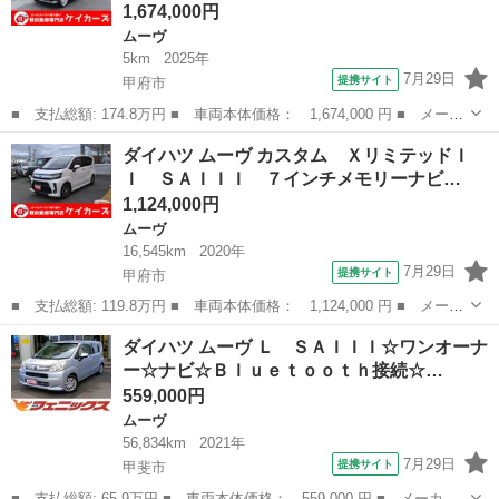
1,674,000円
ムーヴ
5km
2025年
7月29日
提携サイト
甲府市
■ 支払総額: 174.8万円 ■ 車両本体価格： 1,674,000 円 ■ メーカ
ー名： ダイハツ ■ 車種名： ムーヴ ■ グレード名： Ｇ 届出
山梨
甲府市
ムーヴ
ダイハツ ムーヴ カスタム ＸリミテッドＩ
済未使用車 片側電動スライドドア ＬＥＤヘッドライ＆フォグラン
Ｉ ＳＡＩＩＩ ７インチメモリーナビ…
プ 充電...
1,124,000円
ムーヴ
16,545km
2020年
7月29日
提携サイト
甲府市
■ 支払総額: 119.8万円 ■ 車両本体価格： 1,124,000 円 ■ メーカ
ー名： ダイハツ ■ 車種名： ムーヴ ■ グレード名： カスタ
山梨
甲府市
ムーヴ
ダイハツ ムーヴ Ｌ ＳＡＩＩＩ☆ワンオーナ
ム ＸリミテッドＩＩ ＳＡＩＩＩ ７インチメモリーナビ Ｂｌｕ
ー☆ナビ☆Ｂｌｕｅｔｏｏｔｈ接続☆…
ｅｔｏｏｔ...
559,000円
ムーヴ
56,834km
2021年
7月29日
提携サイト
甲斐市
■ 支払総額: 65.9万円 ■ 車両本体価格： 559,000 円 ■ メーカー