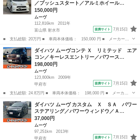
／プッシュスタート／アルミホイール…
ス ■ 排気量：...
150,000円
ムーヴ
112,816km
2011年
7月15日
提携サイト
富山県 射水市
■ 支払総額: 20万円 ■ 車両本体価格： 150,000 円 ■ メーカー
名： ダイハツ ■ 車種名： ムーヴ ■ グレード名： カスタム
富山
射水市
ムーヴ
ダイハツ ムーヴコンテ Ｘ リミテッド エア
Ｇ スマートキー／プッシュスタート／アルミホイール／ＨＩＤライ
コン／キーレスエントリー／パワース…
ト／盗難防止／ウ...
198,000円
ムーヴ
123,800km
2009年
7月15日
提携サイト
甲府市
■ 支払総額: 24.8万円 ■ 車両本体価格： 198,000 円 ■ メーカー
名： ダイハツ ■ 車種名： ムーヴコンテ ■ グレード名： Ｘ
山梨
甲府市
ムーヴ
ダイハツ ムーヴ カスタム Ｘ ＳＡ パワー
リミテッド エアコン／キーレスエントリー／パワーステアリング／
ステアリング／パワーウィンドウ／Ａ…
パワーウィン...
37,000円
ムーヴ
97,251km
2013年
7月15日
提携サイト
甲府市