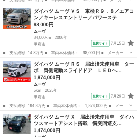
名： ダイハツ ■ 車種名： ムーヴ ■ グレード名： Ｌ ＳＡＩ
山梨
甲斐市
ムーヴ
ダイハツ ムーヴ ＶＳ 車検Ｒ９．８／エアコ
ＩＩ☆ワンオーナー☆ナビ☆Ｂｌｕｅｔｏｏｔｈ接続☆ スマートア
ン／キーレスエントリー／パワーステ…
シスト３☆衝...
98,000円
ムーヴ
84,000km
2006年
7月15日
提携サイト
甲府市
■ 支払総額: 14.8万円 ■ 車両本体価格： 98,000 円 ■ メーカー
名： ダイハツ ■ 車種名： ムーヴ ■ グレード名： ＶＳ 車検
山梨
甲府市
ムーヴ
ダイハツ ムーヴ ＲＳ 届出済未使用車 ター
Ｒ９．８／エアコン／キーレスエントリー／パワーステアリング／パ
ボ 両側電動スライドドア ＬＥＤヘ…
ワーウィンドウ...
1,874,000円
ムーヴ
5km
2025年
7月29日
提携サイト
甲府市
■ 支払総額: 194.8万円 ■ 車両本体価格： 1,874,000 円 ■ メーカ
ー名： ダイハツ ■ 車種名： ムーヴ ■ グレード名： ＲＳ 届
山梨
甲府市
ムーヴ
ダイハツ ムーヴ Ｘ 届出済未使用車 ダイハ
出済未使用車 ターボ 両側電動スライドドア ＬＥＤヘッドライ
ツスマートアシスト搭載 衝突回避支…
ト バック...
1,474,000円