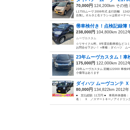
70,000円
124,200km その他
L175Sムーヴ 2006年式 走行距離 124
合無し オルタと右ドラシャは前オーナーが
🉐車検付き！点検記録簿！
238,000円
104,800km 201
ムーヴカスタム
☆リサイクル料、8年度自動車税などコ
お問合せ下さい！ ○車種：ダイハツ ムー
23年ムーヴカスタム！車
175,000円
122,000km 201
23年ムーヴカスタム 距離122000 
小傷等はあります
ダイハツ ムーヴコンテ Ｘ
80,000円
134,822km 2012
■ 支払総額: 11万円 ■ 車両本体価格：
名： Ｘ ／スマートキー／アイドリング