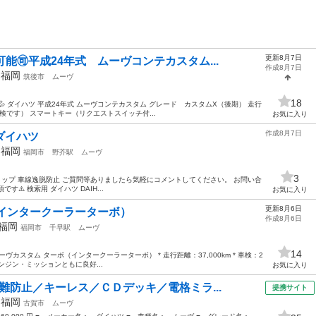
更新8月7日
可能🉑平成24年式 ムーヴコンテカスタム...
作成8月7日
年
福岡
筑後市
ムーヴ
18
 ダイハツ 平成24年式 ムーヴコンテカスタム グレード カスタムX（後期） 走行
車検です） スマートキー（リクエストスイッチ付...
お気に入り
作成8月7日
 ダイハツ
年
福岡
福岡市
野芥駅
ムーヴ
3
グストップ 車線逸脱防止 ご質問等ありましたら気軽にコメントしてください。 お問い合
⚠️ 検索用 ダイハツ DAIH...
お気に入り
更新8月6日
インタークーラーターボ）
作成8月6日
福岡
福岡市
千早駅
ムーヴ
14
ムーヴカスタム ターボ（インタークーラーターボ） * 走行距離：37,000km * 車検：2
 エンジン・ミッションともに良好...
お気に入り
難防止／キーレス／ＣＤデッキ／電格ミラ...
提携サイト
年
福岡
古賀市
ムーヴ