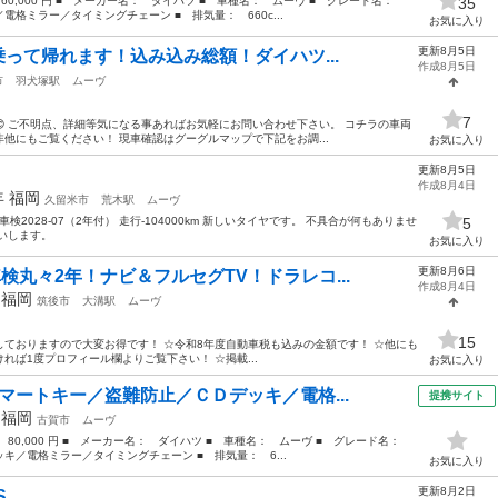
 60,000 円 ■ メーカー名： ダイハツ ■ 車種名： ムーヴ ■ グレード名：
35
格ミラー／タイミングチェーン ■ 排気量： 660c...
お気に入り
更新8月5日
乗って帰れます！込み込み総額！ダイハツ...
作成8月5日
市
羽犬塚駅
ムーヴ
7
 ご不明点、詳細等気になる事あればお気軽にお問い合わせ下さい。 コチラの車両
他にもご覧ください！ 現車確認はグーグルマップで下記をお調...
お気に入り
更新8月5日
作成8月4日
年
福岡
久留米市
荒木駅
ムーヴ
車検2028-07（2年付） 走行-104000km 新しいタイヤです。 不具合が何もありませ
5
いします。
お気に入り
更新8月6日
検丸々2年！ナビ＆フルセグTV！ドラレコ...
作成8月4日
年
福岡
筑後市
大溝駅
ムーヴ
15
ておりますので大変お得です！ ☆令和8年度自動車税も込みの金額です！ ☆他にも
ば1度プロフィール欄よりご覧下さい！ ☆掲載...
お気に入り
マートキー／盗難防止／ＣＤデッキ／電格...
提携サイト
年
福岡
古賀市
ムーヴ
： 80,000 円 ■ メーカー名： ダイハツ ■ 車種名： ムーヴ ■ グレード名：
／電格ミラー／タイミングチェーン ■ 排気量： 6...
お気に入り
更新8月2日
S