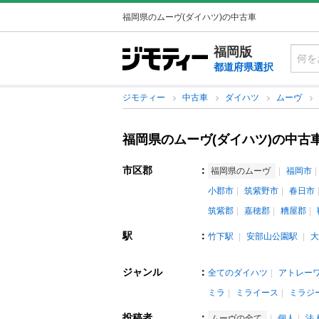
福岡県のムーヴ(ダイハツ)の中古車
福岡版
都道府県選択
ジモティー
中古車
ダイハツ
ムーヴ
福岡県のムーヴ(ダイハツ)の中古
市区郡
：
福岡県のムーヴ
福岡市
小郡市
筑紫野市
春日市
筑紫郡
嘉穂郡
糟屋郡
駅
：
竹下駅
安部山公園駅
大
ジャンル
：
全てのダイハツ
アトレー
ミラ
ミライース
ミラジ
投稿者
：
ムーヴの全て
個人
法