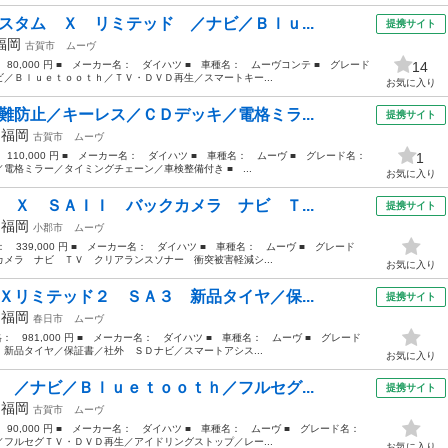
スタム Ｘ リミテッド ／ナビ／Ｂｌｕ...
提携サイト
福岡
古賀市
ムーヴ
 80,000 円 ■ メーカー名： ダイハツ ■ 車種名： ムーヴコンテ ■ グレード
14
／Ｂｌｕｅｔｏｏｔｈ／ＴＶ・ＤＶＤ再生／スマートキー...
お気に入り
難防止／キーレス／ＣＤデッキ／電格ミラ...
提携サイト
年
福岡
古賀市
ムーヴ
： 110,000 円 ■ メーカー名： ダイハツ ■ 車種名： ムーヴ ■ グレード名：
1
電格ミラー／タイミングチェーン／車検整備付き ■ ...
お気に入り
 Ｘ ＳＡＩＩ バックカメラ ナビ Ｔ...
提携サイト
年
福岡
小郡市
ムーヴ
格： 339,000 円 ■ メーカー名： ダイハツ ■ 車種名： ムーヴ ■ グレード
メラ ナビ ＴＶ クリアランスソナー 衝突被害軽減シ...
お気に入り
Ｘリミテッド２ ＳＡ３ 新品タイヤ／保...
提携サイト
年
福岡
春日市
ムーヴ
価格： 981,000 円 ■ メーカー名： ダイハツ ■ 車種名： ムーヴ ■ グレード
新品タイヤ／保証書／社外 ＳＤナビ／スマートアシス...
お気に入り
 ／ナビ／Ｂｌｕｅｔｏｏｔｈ／フルセグ...
提携サイト
年
福岡
古賀市
ムーヴ
： 90,000 円 ■ メーカー名： ダイハツ ■ 車種名： ムーヴ ■ グレード名：
フルセグＴＶ・ＤＶＤ再生／アイドリングストップ／レー...
お気に入り