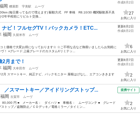
作成8月2日
福岡
糟屋郡
宇美駅
ムーヴ
200km (毎日乗ってるので増えます) 駆動方式 FF 車検 R8.10/30 機関駆動系不具
27
2年半程前にリビルト交換...
お気に入り
更新8月2日
ナビ！フルセグTV！バックカメラ！ETC...
作成8月2日
2年
福岡
久留米市
ムーヴ
6
ミコミ価格で大変お得になっております☆ ☆ご不明な点など御座いましたらお気軽に
ヴ！ ○グレード:上級グレードのカスタムXリミテッ...
お気に入り
更新8月7日
検2月まで！
作成8月1日
2年
福岡
大牟田市
ムーヴ
車検9年2月 スマートキー、純正ナビ、バックモニター 屋根はげなし、エアコンききます
2
お気に入り
 ／スマートキー／アイドリングストップ...
提携サイト
年
福岡
古賀市
ムーヴ
 80,000 円 ■ メーカー名： ダイハツ ■ 車種名： ムーヴコンテ ■ グレード
2
ストップ／盗難防止／ＣＤデッキ／電格ミラー／タイミン...
お気に入り