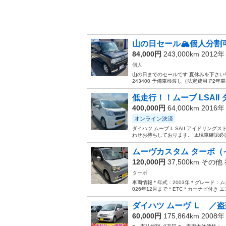
山の日セール🏔️個人分割
84,000円
243,000km 2012
個人
山の日までのセールです 夏休みを下さい
243400 予備車検渡し（法定費用で2年
低走行！！ムーブ LSAII
400,000円
64,000km 2016
オンライン決済
ダイハツ ムーブ L SAII アイドリン
わせお待ちしております。 ⚠️現車確認必須です
ムーヴカスタム ターボ（
120,000円
37,500km その他
ターボ
車両情報 * 年式：2003年 * グレード：
026年12月まで * ETC * カーナビ付き
ダイハツ ムーヴ Ｌ ／盗
60,000円
175,864km 2008