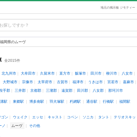
地元の掲示板 ジモティー
福岡県のムーヴ
車
全2015件
北九州市
大牟田市
久留米市
直方市
飯塚市
田川市
柳川市
八女市
大野城市
宗像市
太宰府市
古賀市
福津市
うきは市
宮若市
嘉麻市
鞍手郡
三井郡
京都郡
三潴郡
遠賀郡
田川郡
八女郡
那珂川市
溝駅
東郷駅
博多南駅
羽犬塚駅
朽網駅
通谷駅
行橋駅
福間駅
ワゴン
ウェイク
エッセ
キャスト
コペン
ソニカ
タント
テリオスキッ
ーノ
ムーヴ
その他
人