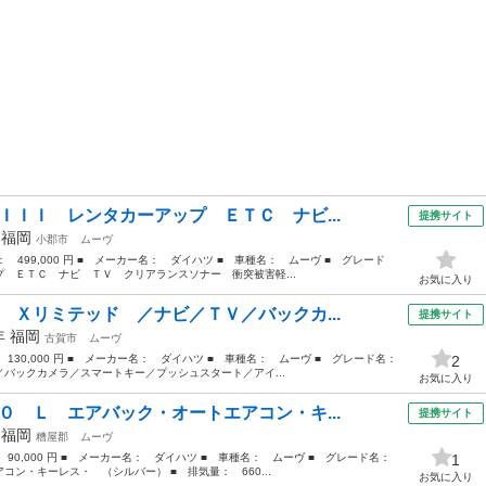
ＩＩＩ レンタカーアップ ＥＴＣ ナビ...
提携サイト
年
福岡
小郡市
ムーヴ
格： 499,000 円 ■ メーカー名： ダイハツ ■ 車種名： ムーヴ ■ グレード
 ＥＴＣ ナビ ＴＶ クリアランスソナー 衝突被害軽...
お気に入り
 Ｘリミテッド ／ナビ／ＴＶ／バックカ...
提携サイト
2年
福岡
古賀市
ムーヴ
： 130,000 円 ■ メーカー名： ダイハツ ■ 車種名： ムーヴ ■ グレード名：
2
バックカメラ／スマートキー／プッシュスタート／アイ...
お気に入り
０ Ｌ エアバック・オートエアコン・キ...
提携サイト
年
福岡
糟屋郡
ムーヴ
： 90,000 円 ■ メーカー名： ダイハツ ■ 車種名： ムーヴ ■ グレード名：
1
ン・キーレス・ （シルバー） ■ 排気量： 660...
お気に入り