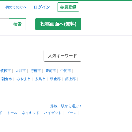
ログイン
会員登録
初めての方へ
投稿画面へ(無料)
検索
人気キーワード
筑後市
大川市
行橋市
豊前市
中間市
朝倉市
みやま市
糸島市
朝倉郡
築上郡
路線・駅から選ぶ
ド
トール
ネイキッド
ハイゼット
ブーン