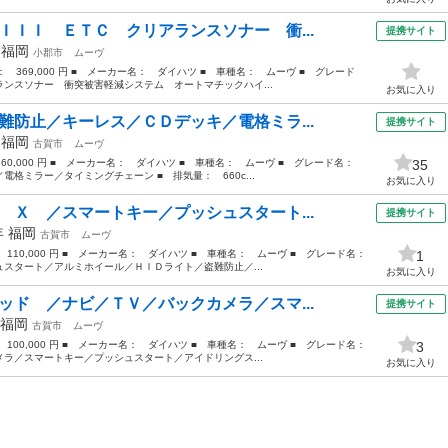
ＩＩＩ ＥＴＣ クリアランスソナー 衝...
提携サイト
年
福岡
小郡市
ムーヴ
格： 369,000 円 ■ メーカー名： ダイハツ ■ 車種名： ムーヴ ■ グレード
ンスソナー 衝突被害軽減システム オートマチックハイ...
お気に入り
難防止／キーレス／ＣＤデッキ／電格ミラ...
提携サイト
年
福岡
古賀市
ムーヴ
 60,000 円 ■ メーカー名： ダイハツ ■ 車種名： ムーヴ ■ グレード名：
35
格ミラー／タイミングチェーン ■ 排気量： 660c...
お気に入り
 Ｘ ／スマートキー／プッシュスタート...
提携サイト
年
福岡
古賀市
ムーヴ
： 110,000 円 ■ メーカー名： ダイハツ ■ 車種名： ムーヴ ■ グレード名：
1
スタート／アルミホイール／ＨＩＤライト／盗難防止／...
お気に入り
ッド ／ナビ／ＴＶ／バックカメラ／スマ...
提携サイト
福岡
古賀市
ムーヴ
： 100,000 円 ■ メーカー名： ダイハツ ■ 車種名： ムーヴ ■ グレード名：
3
ラ／スマートキー／プッシュスタート／アイドリングス...
お気に入り