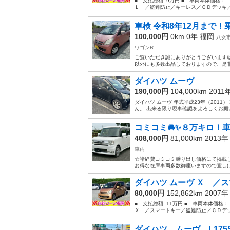
■ 支払総額: 9万円 ■ 車両本体価格：
Ｌ ／盗難防止／キーレス／ＣＤデッキ／電
車検 令和8年12月まで！
100,000円
0km 0年
福岡
八女
ワゴンR
ご覧いただき誠にありがとうございます
以外にも多数出品しておりますので、是非
ダイハツ ムーヴ
190,000円
104,000km 2011
ダイハツ ムーヴ 年式平成23年（2011） 
ん。 出来る限り現車確認をよろしくお願
コミコミ🚘✨８万キロ！車
408,000円
81,000km 2013
車両
☆諸経費コミコミ乗り出し価格にて掲載し
お得な在庫車両多数御座いますので宜しけれ
ダイハツ ムーヴ Ｘ ／ス
80,000円
152,862km 2007
■ 支払総額: 11万円 ■ 車両本体価格
Ｘ ／スマートキー／盗難防止／ＣＤデッキ
ダイハツ ムーヴ L175