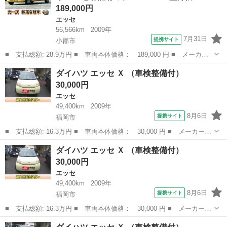
189,000円
エッセ
56,566km
2009年
7月31日
提携サイト
小郡市
■ 支払総額: 28.9万円 ■ 車両本体価格： 189,000 円 ■ メーカー
名： ダイハツ ■ 車種名： エッセ ■ グレード名： Ｘ ＥＴ
福岡
小郡市
エッセ
ダイハツ エッセ Ｘ （車検整備付）
Ｃ キーレスエントリー 電動格納ミラー ＡＴ 盗難防止システ
30,000円
ム ＣＤ アルミ...
エッセ
49,400km
2009年
8月6日
提携サイト
福岡市
■ 支払総額: 16.3万円 ■ 車両本体価格： 30,000 円 ■ メーカー
名： ダイハツ ■ 車種名： エッセ ■ グレード名： Ｘ ■ 排気
福岡
福岡市
エッセ
車両
ダイハツ エッセ Ｘ （車検整備付）
量： 660cc ■ ドア枚数： 5D ■ ミッション： AT4速 ■ 店...
30,000円
エッセ
49,400km
2009年
8月6日
提携サイト
福岡市
■ 支払総額: 16.3万円 ■ 車両本体価格： 30,000 円 ■ メーカー
名： ダイハツ ■ 車種名： エッセ ■ グレード名： Ｘ ■ 排気
福岡
福岡市
エッセ
車両