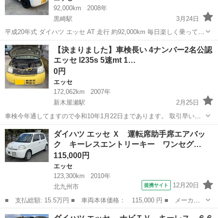
92,000km
2008年
黒崎駅
3月24日
平成20年式 ダイハツ エッセ AT 走行 約92,000km 毎日楽しく乗ってい
るので 走行距離延びます 車検 令和9年7月まで‼️（超ロング） 💰
福岡
北九州市
黒崎駅
エッセ
足車
【決まりました】車検長い 4ナンバー2名公認
12.8000円【最終価格】2026...
エッセ l235s 5速mt 1…
0円
エッセ
172,062km
2007年
新木屋瀬駅
2月25日
車検今年通してますので令和10年1月22日まであります。 取引早い方
を優先しますので、ご了承ください。 内外装は綺麗ではないですが修
福岡
北九州市
新木屋瀬駅
エッセ
ラジエーター
ダイハツ エッセ Ｘ 運転席助手席エアバッ
復なしの車両とのことで購入してます。自身も事故などしてません。
ク キーレスエントリーキー ワンセグ…
いまでは貴重なミッションです...
115,000円
エッセ
123,300km
2010年
12月20日
提携サイト
北九州市
■ 支払総額: 15.5万円 ■ 車両本体価格： 115,000 円 ■ メーカー
名： ダイハツ ■ 車種名： エッセ ■ グレード名： Ｘ 運転席
福岡
北九州市
エッセ