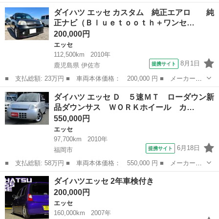
名： ダイハツ ■ 車種名： エッセ ■ グレード名： カスタム
福岡
北九州市
エッセ
ダイハツ エッセ カスタム 純正エアロ 純
ローダウン キーレス エアコン パワステ パワーウインド ＡＢ
正ナビ（Ｂｌｕｅｔｏｏｔｈ＋ワンセ…
Ｓ 運転席助手席...
200,000円
エッセ
112,500km
2010年
8月1日
提携サイト
鹿児島県 伊佐市
■ 支払総額: 23万円 ■ 車両本体価格： 200,000 円 ■ メーカー
名： ダイハツ ■ 車種名： エッセ ■ グレード名： カスタム
鹿児島
伊佐市
エッセ
ダイハツ エッセ Ｄ ５速ＭＴ ローダウン新
純正エアロ 純正ナビ（Ｂｌｕｅｔｏｏｔｈ＋ワンセグＴＶ） Ｅ
品ダウンサス ＷＯＲＫホイール カ…
ＴＣ キーレス...
550,000円
エッセ
97,700km
2010年
6月18日
提携サイト
福岡市
■ 支払総額: 58万円 ■ 車両本体価格： 550,000 円 ■ メーカー
名： ダイハツ ■ 車種名： エッセ ■ グレード名： Ｄ ５速Ｍ
福岡
福岡市
エッセ
ダイハツエッセ 2年車検付き
Ｔ ローダウン新品ダウンサス ＷＯＲＫホイール カスタム用タコ
200,000円
メーター モモス...
エッセ
160,000km
2007年