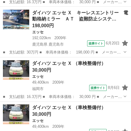
■ 支払総額: 16.3万円 ■ 車両本体価格： 30,000 円 ■ メーカー
名： ダイハツ ■ 車種名： エッセ ■ グレード名： Ｘ ■ 排気
福岡
福岡市
エッセ
車両
ダイハツ エッセ Ｘ キーレスエントリー 電
量： 660cc ■ ドア枚数： 5D ■ ミッション： AT4速 ■ 店...
動格納ミラー ＡＴ 盗難防止システ…
198,000円
エッセ
192,020km
2009年
6月20日
提携サイト
鹿児島県 鹿児島市
■ 支払総額: 30万円 ■ 車両本体価格： 198,000 円 ■ メーカー
名： ダイハツ ■ 車種名： エッセ ■ グレード名： Ｘ キーレ
鹿児島
鹿児島市
エッセ
ダイハツ エッセ Ｘ （車検整備付）
スエントリー 電動格納ミラー ＡＴ 盗難防止システム ＣＤ 衝
30,000円
突安全ボディ エ...
エッセ
49,400km
2009年
8月6日
提携サイト
福岡市
■ 支払総額: 16.3万円 ■ 車両本体価格： 30,000 円 ■ メーカー
名： ダイハツ ■ 車種名： エッセ ■ グレード名： Ｘ ■ 排気
福岡
福岡市
エッセ
車両
ダイハツ エッセ Ｘ （車検整備付）
量： 660cc ■ ドア枚数： 5D ■ ミッション： AT4速 ■ 店...
30,000円
エッセ
49,400km
2009年