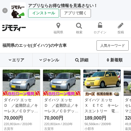
アプリならお得な情報を見逃さない！
インストール
アプリで開く
福岡県
検索
ログイン
投稿
福岡県のエッセ(ダイハツ)の中古車
人気キーワード
エリア
ジャンル
詳細
新着順
ダイハツ エッセ
ダイハツ エッセ
ダイハツ エッセ
ダ
Ｄ ／盗難防止／キ
Ｄ ／盗難防止／キ
Ｘ ＥＴＣ キーレ
セ
ーレス／ＣＤデッキ
ーレス／ＣＤデッキ
スエントリー 電動
マ
／タイミングチェー
／タイミングチェー
格納ミラー ＡＴ
ン
70,000円
70,000円
189,000円
32
ン （検9.11）
ン （検9.11）
盗難防止システム
ク
220,801km / 2010年
220,801km / 2010年
56,566km / 2009年
49,
ＣＤ アルミホイー
ク
古賀市
古賀市
小郡市
遠