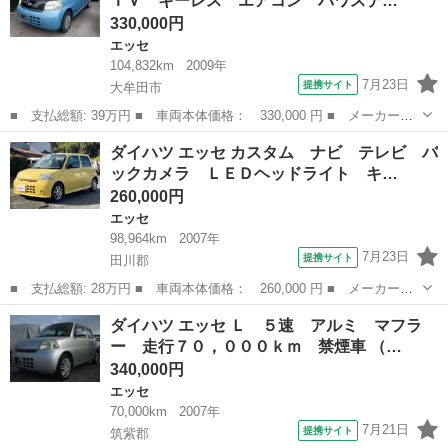
ＴＶ キーレス エアコン パワステ…
数： 5D...
330,000円
エッセ
104,832km
2009年
7月23日
提携サイト
大牟田市
■ 支払総額: 39万円 ■ 車両本体価格： 330,000 円 ■ メーカー
名： ダイハツ ■ 車種名： エッセ ■ グレード名： Ｄ マニュ
福岡
大牟田市
エッセ
ダイハツ エッセ カスタム ナビ テレビ バ
アル５速車 ナビＴＶ キーレス エアコン パワステ パワーウィ
ックカメラ ＬＥＤヘッドライト キ…
ンドウ 運転席エ...
260,000円
エッセ
98,964km
2007年
7月23日
提携サイト
田川郡
■ 支払総額: 28万円 ■ 車両本体価格： 260,000 円 ■ メーカー
名： ダイハツ ■ 車種名： エッセ ■ グレード名： カスタム
福岡
田川郡
エッセ
ダイハツ エッセ Ｌ ５速 アルミ マフラ
ナビ テレビ バックカメラ ＬＥＤヘッドライト キーレスエント
ー 走行７０，０００ｋｍ 禁煙車 （…
リー 盗難防止シ...
340,000円
エッセ
70,000km
2007年
7月21日
提携サイト
筑紫郡