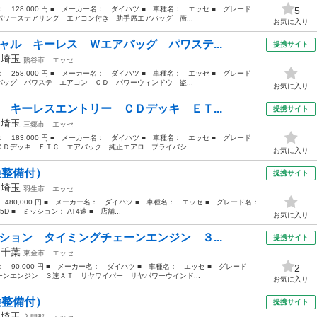
格： 128,000 円 ■ メーカー名： ダイハツ ■ 車種名： エッセ ■ グレード
5
ワーステアリング エアコン付き 助手席エアバッグ 衝...
お気に入り
ャル キーレス Ｗエアバッグ パワステ...
提携サイト
年
埼玉
熊谷市
エッセ
格： 258,000 円 ■ メーカー名： ダイハツ ■ 車種名： エッセ ■ グレード
ッグ パワステ エアコン ＣＤ パワーウィンドウ 盗...
お気に入り
 キーレスエントリー ＣＤデッキ ＥＴ...
提携サイト
年
埼玉
三郷市
エッセ
格： 183,000 円 ■ メーカー名： ダイハツ ■ 車種名： エッセ ■ グレード
Ｄデッキ ＥＴＣ エアバック 純正エアロ プライバシ...
お気に入り
検整備付）
提携サイト
年
埼玉
羽生市
エッセ
： 480,000 円 ■ メーカー名： ダイハツ ■ 車種名： エッセ ■ グレード名：
D ■ ミッション： AT4速 ■ 店舗...
お気に入り
ション タイミングチェーンエンジン ３...
提携サイト
年
千葉
東金市
エッセ
格： 90,000 円 ■ メーカー名： ダイハツ ■ 車種名： エッセ ■ グレード
2
ンエンジン ３速ＡＴ リヤワイパー リヤパワーウインド...
お気に入り
検整備付）
提携サイト
年
埼玉