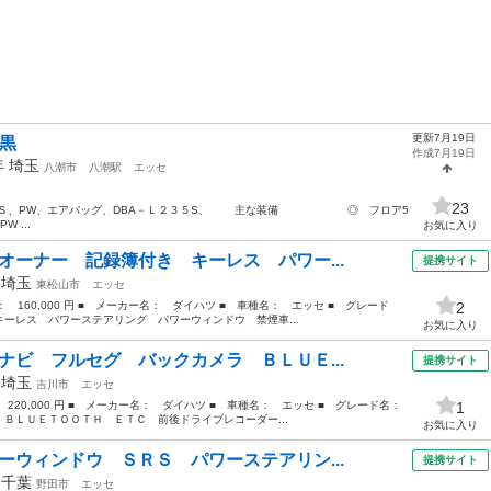
更新7月19日
黒
作成7月19日
年
埼玉
八潮市
八潮駅
エッセ
23
、ＰＳ、PW、エアバッグ、DBA－Ｌ２３５S、 主な装備 ◎ フロア5
...
お気に入り
オーナー 記録簿付き キーレス パワー...
提携サイト
年
埼玉
東松山市
エッセ
格： 160,000 円 ■ メーカー名： ダイハツ ■ 車種名： エッセ ■ グレード
2
ーレス パワーステアリング パワーウィンドウ 禁煙車...
お気に入り
ナビ フルセグ バックカメラ ＢＬＵＥ...
提携サイト
年
埼玉
吉川市
エッセ
： 220,000 円 ■ メーカー名： ダイハツ ■ 車種名： エッセ ■ グレード名：
1
ＢＬＵＥＴＯＯＴＨ ＥＴＣ 前後ドライブレコーダー...
お気に入り
ーウィンドウ ＳＲＳ パワーステアリン...
提携サイト
年
千葉
野田市
エッセ