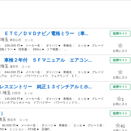
 ＥＴＣ／ＤＶＤナビ／電格ミラー （車...
提携サイト
年
埼玉
東松山市
エッセ
格： 336,000 円 ■ メーカー名： ダイハツ ■ 車種名： エッセ ■ グレード
ラー ■ 排気量： 660cc ■ ドア枚数： ...
お気に入り
 車検２年付 ５Ｆマニュアル エアコン...
提携サイト
年
埼玉
蓮田市
エッセ
格： 644,000 円 ■ メーカー名： ダイハツ ■ 車種名： エッセ ■ グレード
アル エアコン パワーウインドウ フォグランプ ＥＴ...
お気に入り
レスエントリー 純正１３インチアルミホ...
提携サイト
6年
埼玉
行田市
エッセ
格： 135,000 円 ■ メーカー名： ダイハツ ■ 車種名： エッセ ■ グレード
1
インチアルミホイール ドアバイザー パワーウィンドウ...
お気に入り
し）
提携サイト
埼玉
熊谷市
エッセ
： 80,000 円 ■ メーカー名： ダイハツ ■ 車種名： エッセ ■ グレード名：
41
D ■ ミッション： AT3速 ■ 店舗P...
お気に入り