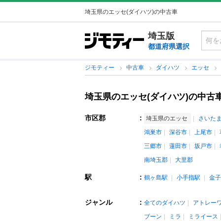
埼玉県のエッセ(ダイハツ)の中古車
埼玉版
都道府県選択
ジモティー
中古車
ダイハツ
エッセ
埼玉県のエッセ(ダイハツ)の中古
市区郡
：
埼玉県のエッセ
さいた
鴻巣市
深谷市
上尾市
三郷市
蓮田市
坂戸市
南埼玉郡
大里郡
駅
：
鶴ヶ島駅
小手指駅
金子
ジャンル
：
全てのダイハツ
アトレー
ブーン
ミラ
ミライース