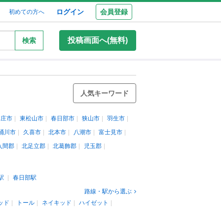
ログイン
会員登録
初めての方へ
投稿画面へ(無料)
検索
人気キーワード
本庄市
東松山市
春日部市
狭山市
羽生市
桶川市
久喜市
北本市
八潮市
富士見市
入間郡
北足立郡
北葛飾郡
児玉郡
駅
春日部駅
路線・駅から選ぶ
ッド
トール
ネイキッド
ハイゼット