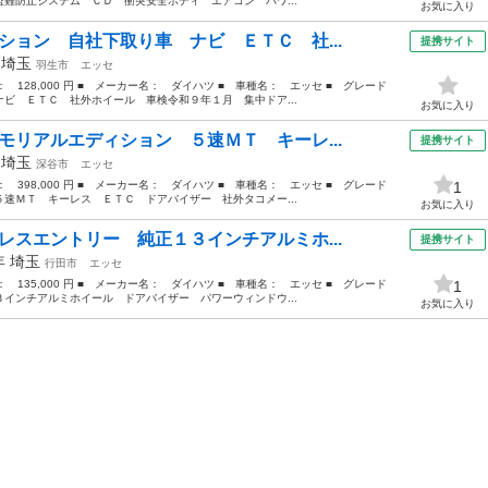
難防止システム ＣＤ 衝突安全ボディ エアコン パワ...
お気に入り
ション 自社下取り車 ナビ ＥＴＣ 社...
提携サイト
年
埼玉
羽生市
エッセ
格： 128,000 円 ■ メーカー名： ダイハツ ■ 車種名： エッセ ■ グレード
ビ ＥＴＣ 社外ホイール 車検令和９年１月 集中ドア...
お気に入り
モリアルエディション ５速ＭＴ キーレ...
提携サイト
年
埼玉
深谷市
エッセ
格： 398,000 円 ■ メーカー名： ダイハツ ■ 車種名： エッセ ■ グレード
1
速ＭＴ キーレス ＥＴＣ ドアバイザー 社外タコメー...
お気に入り
レスエントリー 純正１３インチアルミホ...
提携サイト
6年
埼玉
行田市
エッセ
格： 135,000 円 ■ メーカー名： ダイハツ ■ 車種名： エッセ ■ グレード
1
インチアルミホイール ドアバイザー パワーウィンドウ...
お気に入り