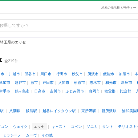
地元の掲示板 ジモティー
埼玉県のエッセ
車
全219件
ま市
川越市
熊谷市
川口市
行田市
秩父市
所沢市
飯能市
加須市
草加市
越谷市
蕨市
戸田市
入間市
朝霞市
志木市
和光市
新座市
幸手市
鶴ヶ島市
日高市
吉川市
ふじみ野市
白岡市
秩父郡
比企郡
駅
八潮駅
飯能駅
越谷レイクタウン駅
東所沢駅
新所沢駅
浦和美園
ワゴン
ウェイク
エッセ
キャスト
コペン
ソニカ
タント
テリオスキ
ミラジーノ
ムーヴ
その他