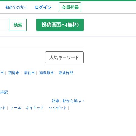
ログイン
会員登録
初めての方へ
投稿画面へ(無料)
検索
人気キーワード
島市
西海市
雲仙市
南島原市
東彼杵郡
福寺駅
路線・駅から選ぶ
ッド
トール
ネイキッド
ハイゼット