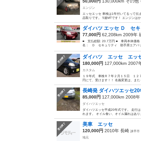
50,000円
130,000km その他
エンジン
エッセエッセ 車検は1年付いてるって伝
品取りです。 5速MTです！ エンジンは
ダイハツ エッセ Ｄ セキ
77,000円
62,208km 2009年
■ 支払総額: 20.7万円 ■ 車両本体価
名： Ｄ セキュリティ 助手席エアバッ
ダイハツ エッセ エッ
受付終了
180,000円
127,000km 200
カスタム
１９年式 車検Ｒ７年２月１５日 １２７０
円にて、受けます！！ 名義変更は、また
長崎発 ダイハツエッセ20
受付終了
85,000円
127,000km 2008
ダイハツエッセ
ダイハツエッセ平成20年式です。 走行は1
れます。 オイル食い、オイル漏れはありま
美車 エッセ
受付終了
120,000円
2010年
長崎
諫早市
地元