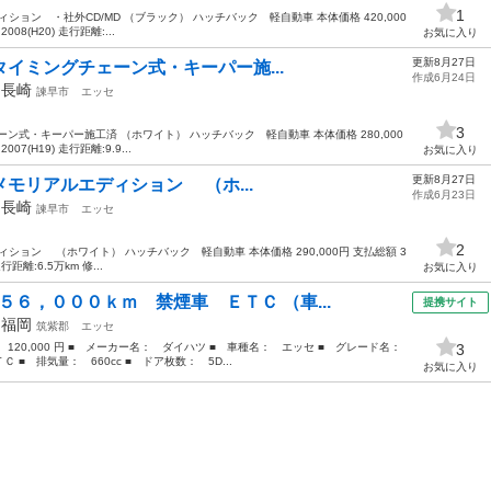
1
ディション ・社外CD/MD （ブラック） ハッチバック 軽自動車 本体価格 420,000
08(H20) 走行距離:...
お気に入り
更新8月27日
 タイミングチェーン式・キーパー施...
作成6月24日
年
長崎
諫早市
エッセ
3
ェーン式・キーパー施工済 （ホワイト） ハッチバック 軽自動車 本体価格 280,000
07(H19) 走行距離:9.9...
お気に入り
更新8月27日
S メモリアルエディション （ホ...
作成6月23日
年
長崎
諫早市
エッセ
2
ディション （ホワイト） ハッチバック 軽自動車 本体価格 290,000円 支払総額 3
行距離:6.5万km 修...
お気に入り
５６，０００ｋｍ 禁煙車 ＥＴＣ （車...
提携サイト
年
福岡
筑紫郡
エッセ
： 120,000 円 ■ メーカー名： ダイハツ ■ 車種名： エッセ ■ グレード名：
3
■ 排気量： 660cc ■ ドア枚数： 5D...
お気に入り