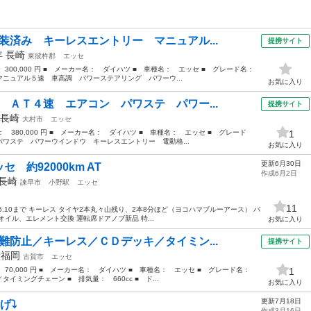
装済み キーレスエントリー マニュアル...
提携サイト
年
長崎
東彼杵郡
エッセ
： 300,000 円 ■ メーカー名： ダイハツ ■ 車種名： エッセ ■ グレード名：
ニュアル５速 車高調 パワーステアリング パワーウ...
お気に入り
 ＡＴ４速 エアコン パワステ パワー...
提携サイト
長崎
大村市
エッセ
格： 380,000 円 ■ メーカー名： ダイハツ ■ 車種名： エッセ ■ グレード
1
ワステ パワーウインドウ キーレスエントリー 電動格...
お気に入り
更新6月30日
約92000km AT
作成6月2日
長崎
諫早市
小野駅
エッセ
11
10/5.10まで キーレス タイヤ2本丸々山残り、2本8分ほど（ヨコハマブルーアース） バ
イル、エレメント交換 運転席ドアノブ新品 特...
お気に入り
難防止／キーレス／ＣＤデッキ／タイミン...
提携サイト
年
福岡
古賀市
エッセ
： 70,000 円 ■ メーカー名： ダイハツ ■ 車種名： エッセ ■ グレード名：
1
ミングチェーン ■ 排気量： 660cc ■ ド...
お気に入り
更新7月18日
⤵️
作成3月16日