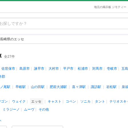
地元の掲示板 ジモティー
長崎県のエッセ
車
全27件
佐世保市
島原市
諫早市
大村市
平戸市
松浦市
対馬市
壱岐市
五
杵郡
ノ尾駅
早岐駅
山の田駅
肥前大浦駅
喜々津駅
諏訪駅
岩松駅
泉
ワゴン
ウェイク
エッセ
キャスト
コペン
ソニカ
タント
テリオスキ
ミラジーノ
ムーヴ
その他
人