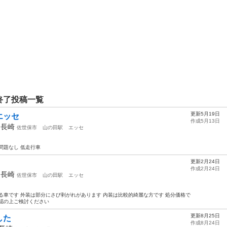
終了投稿一覧
更新5月19日
エッセ
作成5月13日
年
長崎
佐世保市
山の田駅
エッセ
問題なし 低走行車
更新2月24日
作成2月24日
年
長崎
佐世保市
山の田駅
エッセ
る車です 外装は部分にさび剥がれがあります 内装は比較的綺麗な方です 処分価格で
認の上ご検討ください
更新8月25日
した
作成8月24日