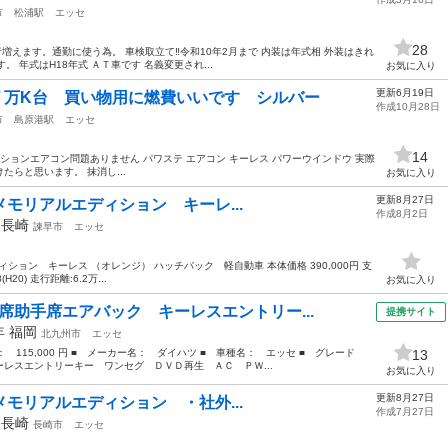
市
松浦駅
エッセ
28
行増えます。通勤に使う為。 車検取立て‼️令和10年2月まで 内装は年式相 外装はきれ
。 年式はH18年式 ＡＴ車です 名義変更され...
お気に入り
更新6月19日
 ７万K台 買い物用に燃費いいです シルバー
作成10月28日
市
島原港駅
エッセ
14
ジンミッションエアコン問題ありません パワステ エアコン キーレス パワーウインドウ 実際
らと思います。 抹消し...
お気に入り
更新8月27日
S メモリアルエディション キーレ...
作成8月2日
年
長崎
諫早市
エッセ
ディション キーレス （オレンジ） ハッチバック 軽自動車 本体価格 390,000円 支
H20) 走行距離:6.2万...
お気に入り
席助手席エアバック キーレスエントリー...
提携サイト
0年
福岡
北九州市
エッセ
格： 115,000 円 ■ メーカー名： ダイハツ ■ 車種名： エッセ ■ グレード
13
レスエントリーキー ワンセグ ＤＶＤ再生 ＡＣ ＰＷ...
お気に入り
更新8月27日
S メモリアルエディション ・社外...
作成7月27日
年
長崎
長崎市
エッセ