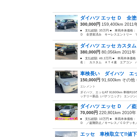
ダイハツ エッセ Ｄ 全塗
300,000円
159,400km 2011
■ 支払総額: 35万円 ■ 車両本体価格
Ｄ 全塗装済み キーレスエントリー マ
ダイハツ エッセ カスタム
380,000円
80,056km 2011年
■ 支払総額: 46.3万円 ■ 車両本体価
名： カスタム ＡＴ４速 エアコン パ
車検長い ダイハツ エッセ 
150,000円
91,600km その他
エレメント
ダイハツ、エッセAT 91600km 車検R
ッテリー新品（パナソニック） エンジンオ
ダイハツ エッセ Ｄ ／盗
70,000円
220,801km 2010
■ 支払総額: 10万円 ■ 車両本体価格
Ｄ ／盗難防止／キーレス／ＣＤデッキ／タイ
エッセ 車検取立て‼️値下げ