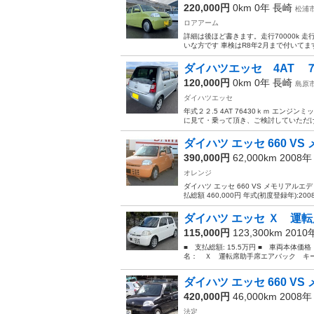
220,000円
0km 0年
長崎
松浦
ロアアーム
詳細は後ほど書きます。走行70000k 走
いな方です 車検はR8年2月まで付いてます
ダイハツエッセ 4AT
120,000円
0km 0年
長崎
島原
ダイハツエッセ
年式２２.5 4AT 76430ｋｍ エン
に見て・乗って頂き、ご検討していただけた
ダイハツ エッセ 660 V
390,000円
62,000km 2008
オレンジ
ダイハツ エッセ 660 VS メモリアルエ
払総額 460,000円 年式(初度登録年):2008(
ダイハツ エッセ Ｘ 運転
115,000円
123,300km 201
■ 支払総額: 15.5万円 ■ 車両本体価
名： Ｘ 運転席助手席エアバック キー
ダイハツ エッセ 660 V
420,000円
46,000km 2008
法定