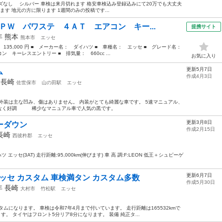
キズなし シルバー 車検は来月切れます 格安車検込み登録込みにて20万でも大丈夫
す 地元の方に限ります 1週間のみの投稿です...
ＰＷ パワステ ４ＡＴ エアコン キー...
提携サイト
0年
熊本
熊本市
エッセ
： 135,000 円 ■ メーカー名： ダイハツ ■ 車種名： エッセ ■ グレード名：
キーレスエントリー ■ 排気量： 660cc ...
お気に入り
更新5月7日
ム
作成4月3日
年
長崎
佐世保市
山の田駅
エッセ
 外装は主な凹み、傷はありません。 内装がとても綺麗な車です。 5速マニュアル、
題なく好調 稀少なマニュアル車で人気の黒です。
更新3月8日
ローダウン
作成2月15日
長崎
西彼杵郡
エッセ
ッセ(3AT) 走行距離:95,000km(伸びます) 車 高 調:F:LEON 低王＋シュピーゲ
更新6月7日
ッセ カスタム 車検満タン カスタム多数
作成5月30日
9年
長崎
大村市
竹松駅
エッセ
ムになります。 車検は令和7年4月まで付いています。 走行距離は165532kmで
す。 タイヤはフロント5分リア8分になります。 装備 純正タ...