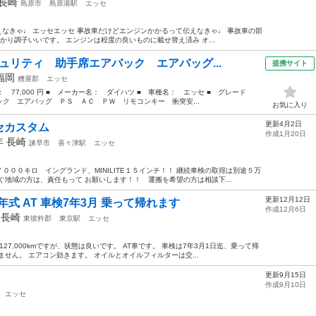
長崎
島原市
島原港駅
エッセ
えなきゃ♩ エッセエッセ 事故車だけどエンジンかかるって伝えなきゃ♩ 事故車の部
かかり調子いいです。 エンジンは程度の良いものに載せ替え済み オ...
ュリティ 助手席エアバック エアバッグ...
提携サイト
福岡
糟屋郡
エッセ
格： 77,000 円 ■ メーカー名： ダイハツ ■ 車種名： エッセ ■ グレード
ク エアバッグ ＰＳ ＡＣ ＰＷ リモコンキー 衝突安...
お気に入り
更新4月2日
セカスタム
作成1月20日
7年
長崎
諫早市
喜々津駅
エッセ
００キロ イングランド、MINILITE１５インチ！！ 継続車検の取得は別途５万
ぐ地域の方は、責任もって お願いします！！ 運搬を希望の方は相談下...
更新12月12日
年式 AT 車検7年3月 乗って帰れます
作成12月6日
年
長崎
東彼杵郡
東京駅
エッセ
27,000kmですが、状態は良いです。 AT車です。 車検は7年3月1日迄、乗って帰
せん。 エアコン効きます。 オイルとオイルフィルターは交...
更新9月15日
作成9月10日
エッセ