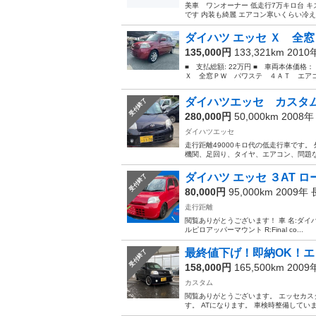
美車 ワンオーナー 低走行7万キロ台 
です 内装も綺麗 エアコン寒いくらい冷えま
ダイハツ エッセ Ｘ 全窓
135,000円
133,321km 201
■ 支払総額: 22万円 ■ 車両本体価格
Ｘ 全窓ＰＷ パワステ ４ＡＴ エアコン 
ダイハツエッセ カスタ
受付終了
280,000円
50,000km 2008
ダイハツエッセ
走行距離49000キロ代の低走行車です。
機関、足回り、タイヤ、エアコン、問
ダイハツ エッセ ３AT 
受付終了
80,000円
95,000km 2009年
走行距離
閲覧ありがとうございます！ 車 名:ダイハツ エ
ルピロアッパーマウント R:Final co...
最終値下げ！即納OK！エ
受付終了
158,000円
165,500km 200
カスタム
閲覧ありがとうございます。 エッセカスタ
す。 ATになります。 車検時整備していま