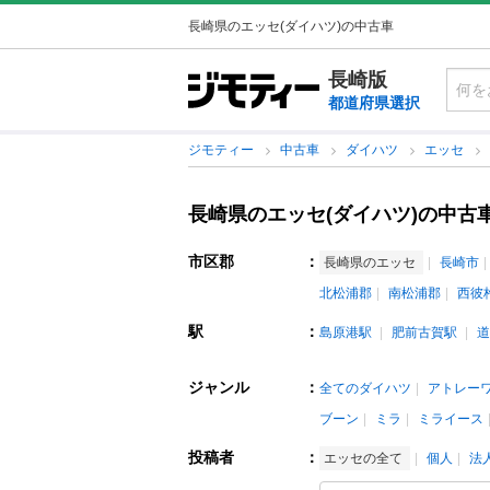
長崎県のエッセ(ダイハツ)の中古車
長崎版
都道府県選択
ジモティー
中古車
ダイハツ
エッセ
長崎県のエッセ(ダイハツ)の中古
市区郡
：
長崎県のエッセ
長崎市
北松浦郡
南松浦郡
西彼
駅
：
島原港駅
肥前古賀駅
道
ジャンル
：
全てのダイハツ
アトレー
ブーン
ミラ
ミライース
投稿者
：
エッセの全て
個人
法