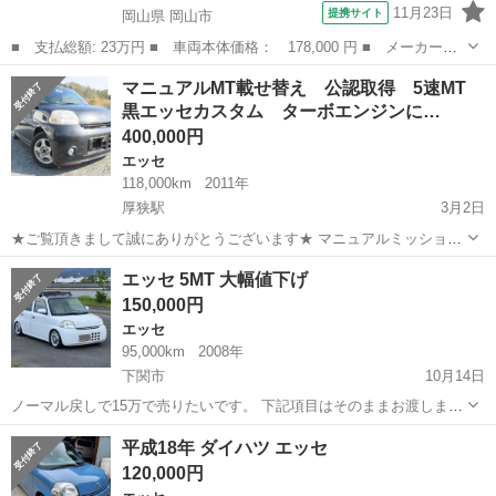
11月23日
提携サイト
岡山県 岡山市
■ 支払総額: 23万円 ■ 車両本体価格： 178,000 円 ■ メーカー
名： ダイハツ ■ 車種名： エッセ ■ グレード名： Ｘ ■ 排気
岡山
岡山市
エッセ
マニュアルMT載せ替え 公認取得 5速MT
量： 660cc ■ ドア枚数： 5D ■ ミッション： AT4速 ■ 店舗...
黒エッセカスタム ターボエンジンに…
400,000円
エッセ
118,000km
2011年
厚狭駅
3月2日
★ご覧頂きまして誠にありがとうございます★ マニュアルミッション
に載せ換えた黒エッセカスタム公認車検２年付渡しのご案内です。 カ
山口
山陽小野田市
厚狭駅
エッセ
エッセ 5MT 大幅値下げ
ッコいい黒のエッセカスタムです。 定番のルーフとボンネットに色褪
150,000円
せがあり、外装はあまり...
エッセ
95,000km
2008年
下関市
10月14日
ノーマル戻しで15万で売りたいです。 下記項目はそのままお渡します
車検受けました。 そのためアクスル純正で下げてます。 エッセの5MT
山口
下関市
エッセ
アクスル
平成18年 ダイハツ エッセ
です。 あまり乗らないので 必要な方がいらっしゃれば。 20年式 グレ
120,000円
ード エコ...