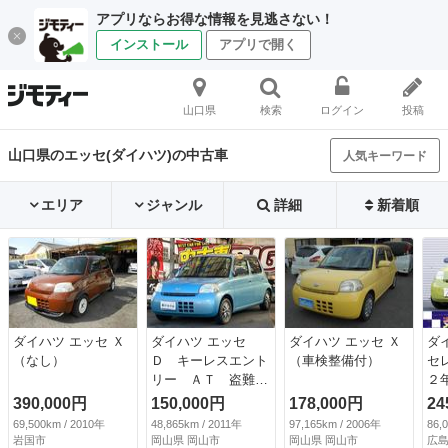
アプリならお得な情報を見逃さない！
インストール
アプリで開く
山口県
検索
ログイン
投稿
山口県のエッセ(ダイハツ)の中古車
人気キーワード
エリア
ジャンル
詳細
新着順
ダイハツ エッセ Ｘ
ダイハツ エッセ
ダイハツ エッセ Ｘ
ダ
（なし）
Ｄ キーレスエント
（車検整備付）
セ
リー ＡＴ 盗難防
２
止システム ＣＤ
ン
390,000円
150,000円
178,000円
24
アルミホイール 衝
ー
69,500km / 2010年
48,865km / 2011年
97,165km / 2006年
86,
突安全ボディ エア
ワ
岩国市
岡山県 岡山市
岡山県 岡山市
広島