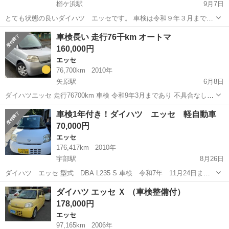
櫛ケ浜駅
9月7日
とても状態の良いダイハツ エッセです。 車検は令和９年３月まで有
りますので、このまま問題無く直ぐ乗れます。 初年度登録 平成20年
山口
周南市
櫛ケ浜駅
エッセ
走行距離
車検長い 走行76千km オートマ
2月 走行距離 15万6千キロ 名義変更渡しとなります。 中古車ですの
160,000円
で、それなりの小キズ...
エッセ
76,700km
2010年
矢原駅
6月8日
ダイハツエッセ 走行76700km 車検 令和9年3月まであり 不具合なし、
タイヤ溝あり 走行距離は時々乗るので多少伸びます 県内であればこち
山口
山口市
矢原駅
エッセ
走行距離
車検1年付き！ダイハツ エッセ 軽自動車
らで名義変更いたします
70,000円
エッセ
176,417km
2010年
宇部駅
8月26日
ダイハツ エッセ 型式 DBA L235 S 車検 令和7年 11月24日まで
走行距離 176417㎞ CD・ラジオ聞けます。 ソケット有 中古車購入で
山口
宇部市
宇部駅
エッセ
走行距離
ダイハツ エッセ Ｘ （車検整備付）
す。 現状通勤にのみ使用しており普段は普通車なのでこちらは通...
178,000円
エッセ
97,165km
2006年