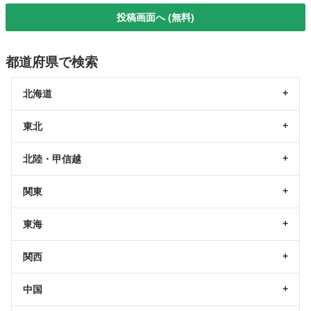
投稿画面へ (無料)
都道府県で検索
北海道
東北
北陸・甲信越
関東
東海
関西
中国