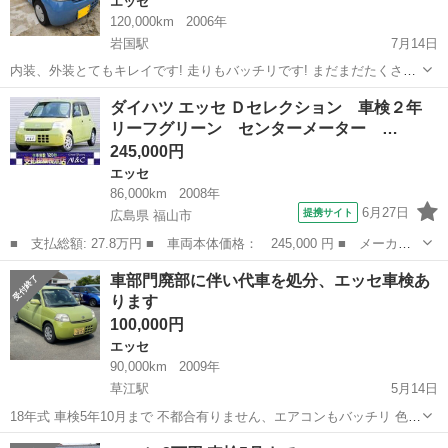
エッセ
120,000km
2006年
岩国駅
7月14日
内装、外装とてもキレイです! 走りもバッチリです! まだまだたくさん
活躍できます。 車検と名義変更もさせて頂きます。 ご不明な点がござ
山口
岩国市
岩国駅
エッセ
内装
ダイハツ エッセ Ｄセレクション 車検２年
いましたらお気軽にご連絡下さい。 宜しくお願い致します。
リーフグリーン センターメーター …
245,000円
エッセ
86,000km
2008年
6月27日
提携サイト
広島県 福山市
■ 支払総額: 27.8万円 ■ 車両本体価格： 245,000 円 ■ メーカー
名： ダイハツ ■ 車種名： エッセ ■ グレード名： Ｄセレクシ
広島
福山市
エッセ
車部門廃部に伴い代車を処分、エッセ車検あ
ョン 車検２年 リーフグリーン センターメーター 社外アルミ
ります
パワーステア...
100,000円
エッセ
90,000km
2009年
草江駅
5月14日
18年式 車検5年10月まで 不都合有りません、エアコンもバッチリ 色褪
せ有ります、 オートマ車 全て込み10万円 宇部市則貞オートエース
山口
宇部市
草江駅
エッセ
エース