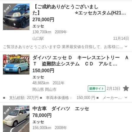
キロの記載有 車検2027年8月13日まで 2025年8月14日に中古新規登
山口
下関市
小月駅
エッセ
部品
【ご成約ありがとうございまし
録 ★登録時交換新品部品 ・エンドブーツ ・プラグ ・エアフ...
た】 ⭐️エッセカスタム(H21
年)⭐…
270,000円
エッセ
139,700km
2009年
山口駅
11月14日
ご覧頂きありがとうございます😊 業界最安値を目指して、お客様にご
安心してご購入頂ける様努力しております！ 気になることや現車確認
山口
山口市
山口駅
エッセ
ミッション
ダイハツ エッセ Ｄ キーレスエントリー Ａ
のご希望など、何でもお気軽にお問い合わせください😃 ■自動車基本
Ｔ 盗難防止システム ＣＤ アルミ…
情報 メーカー:ダイハツ ...
150,000円
エッセ
48,865km
2011年
2月13日
提携サイト
岡山県 岡山市
■ 支払総額: 20万円 ■ 車両本体価格： 150,000 円 ■ メーカー
名： ダイハツ ■ 車種名： エッセ ■ グレード名： Ｄ キーレ
岡山
岡山市
エッセ
中古車 ダイハツ エッセ
スエントリー ＡＴ 盗難防止システム ＣＤ アルミホイール 衝
78,000円
突安全ボディ エ...
エッセ
156,000km
2008年