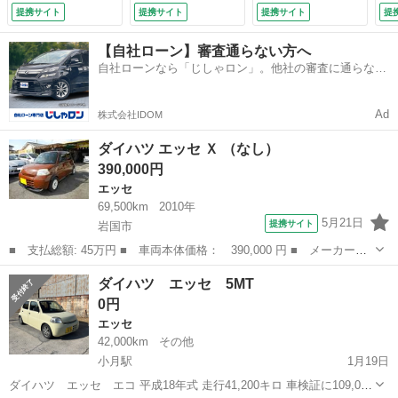
コン パワーステア
パ
提携サイト
提携サイト
提携サイト
提
リング （検8.8）
運
ッ
【自社ローン】審査通らない方へ
ィ
自社ローンなら「じしゃロン」。他社の審査に通らなか
ｉ
った方も
っ
（検
Ad
株式会社IDOM
ダイハツ エッセ Ｘ （なし）
390,000円
エッセ
69,500km
2010年
5月21日
提携サイト
岩国市
■ 支払総額: 45万円 ■ 車両本体価格： 390,000 円 ■ メーカー
名： ダイハツ ■ 車種名： エッセ ■ グレード名： Ｘ ■ 排気
山口
岩国市
エッセ
ダイハツ エッセ 5MT
量： 660cc ■ ドア枚数： 5D ■ ミッション： AT4速 ■ 店舗...
0円
エッセ
42,000km
その他
小月駅
1月19日
ダイハツ エッセ エコ 平成18年式 走行41,200キロ 車検証に109,000