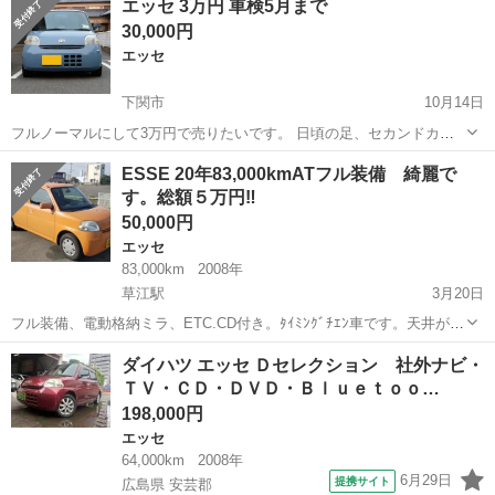
エッセ 3万円 車検5月まで
30,000円
エッセ
下関市
10月14日
フルノーマルにして3万円で売りたいです。 日頃の足、セカンドカー
に。 エッセ 18年式 3AT 車検32年5月(令和2年) 113000㎞(たまに乗るの
山口
下関市
エッセ
ノーマル
ESSE 20年83,000kmATフル装備 綺麗で
で伸びます) ナビ外します スズキ純正ダウンサスあるので 結構落ち...
す。総額５万円‼
50,000円
エッセ
83,000km
2008年
草江駅
3月20日
フル装備、電動格納ミラ、ETC.CD付き。ﾀｲﾐﾝｸﾞﾁｴﾝ車です。天井が色
褪せが有ります😭 車検が３月２４日まであります。今なら、名義変更
山口
宇部市
草江駅
エッセ
エース
ダイハツ エッセ Ｄセレクション 社外ナビ・
して、移動が出来ます。 名義変更当社依頼の場合は5,000円。 県外の
ＴＶ・ＣＤ・ＤＶＤ・Ｂｌｕｅｔｏｏ…
場合は1...
198,000円
エッセ
64,000km
2008年
6月29日
提携サイト
広島県 安芸郡