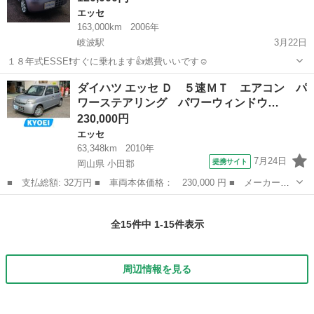
エッセ
163,000km
2006年
岐波駅
3月22日
１８年式ESSE❗すぐに乗れます👍燃費いいです☺
山口
宇部市
岐波駅
エッセ
エコカー
ダイハツ エッセ Ｄ ５速ＭＴ エアコン パ
ワーステアリング パワーウィンドウ…
230,000円
エッセ
63,348km
2010年
7月24日
提携サイト
岡山県 小田郡
■ 支払総額: 32万円 ■ 車両本体価格： 230,000 円 ■ メーカー
名： ダイハツ ■ 車種名： エッセ ■ グレード名： Ｄ ５速Ｍ
岡山
小田郡
エッセ
Ｔ エアコン パワーステアリング パワーウィンドウ キーレスエ
全15件中 1-15件表示
ントリー ヘッド...
周辺情報を見る