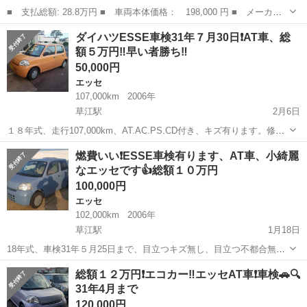
■ 支払総額: 28.8万円 ■ 車両本体価格： 198,000 円 ■ メーカー
名： ダイハツ ■ 車種名： エッセ ■ グレード名： Ｄセレクシ
広島
安芸郡
エッセ
ダイハツESSE車検31年７月30日❗AT車、総
ョン 社外ナビ・ＴＶ・ＣＤ・ＤＶＤ・Ｂｌｕｅｔｏｏｔｈ・社外１
額５万円‼早い者勝ち‼️
３インチアル...
50,000円
エッセ
107,000km
2006年
草江駅
2月6日
１８年式、走行107,000km、AT.AC.PS.CD付き、キズ有ります。修復
歴有ります。汚れています。ドライブシャフトから音がでます。 名義
山口
宇部市
草江駅
エッセ
エース
燃費いい❗ESSE車検有ります、AT車、小綺麗
変更当社依頼の場合は別途5,000円です、県外15,000円、 オートエー
なエッセです👍総額１０万円
ス担...
100,000円
エッセ
102,000km
2006年
草江駅
1月18日
18年式、車検31年５月25日まで、目立つキズ無し、目立つ不都合無
し、タイヤＯＫ、ﾀｲﾐﾝｸﾞﾍﾞﾙﾄ交換必要無しのｴﾝｼﾞﾝ❗ 宇部市則貞2ｰ5ｰ
山口
宇部市
草江駅
エッセ
エース
総額１２万円❗エコカー‼エッセAT車❗車検🚗🔍
48 オートエース担当井上 09031753781 メールーのやり取り...
31年4月まで
120,000円