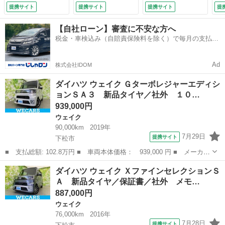
ト（トヨタ・ダイハ
イドドア／ヘッドラ
ドア／車線逸脱防止
軽
提携サイト
提携サイト
提携サイト
提
ツ）／両側電動スラ
ンプ ＬＥＤ／ＥＴ
支援システム／ヘッ
ト
イドドア／車線逸脱
Ｃ／ＥＢＤ付ＡＢＳ
ドランプ ＬＥＤ／
ッ
【自社ローン】審査に不安な方へ
防止支援システム／
／横滑り防止装置／
Ｂｌｕｅｔｏｏｔｈ
ト
税金・車検込み（自賠責保険料を除く）で毎月の支払額
ドライブレコーダ
アイドリングストッ
接続／ＥＴＣ／ＥＢ
グ
は一定の自社ローン🚗
ー 前後／ヘッドラ
プ／バックモニター
Ｄ付ＡＢＳ／横滑り
納
ンプ ＨＩＤ （検
／エアバッグ 運転
防止装置 （検9.3）
ー
Ad
株式会社IDOM
10.5）
席 （検9.3）
付
ダイハツ ウェイク Ｇターボレジャーエディシ
ョンＳＡ３ 新品タイヤ／社外 １０…
939,000円
ウェイク
90,000km
2019年
7月29日
提携サイト
下松市
■ 支払総額: 102.8万円 ■ 車両本体価格： 939,000 円 ■ メーカー
名： ダイハツ ■ 車種名： ウェイク ■ グレード名： Ｇターボ
山口
下松市
ウェイク
ダイハツ ウェイク ＸファインセレクションＳ
レジャーエディションＳＡ３ 新品タイヤ／社外 １０インチ ＳＤ
Ａ 新品タイヤ／保証書／社外 メモ…
ナビ／スマ...
887,000円
ウェイク
76,000km
2016年
7月28日
提携サイト