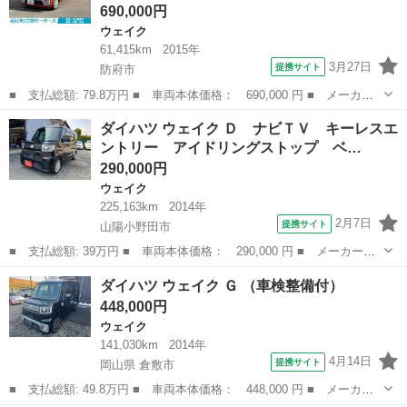
690,000円
ウェイク
61,415km
2015年
3月27日
提携サイト
防府市
■ 支払総額: 79.8万円 ■ 車両本体価格： 690,000 円 ■ メーカー
名： ダイハツ ■ 車種名： ウェイク ■ グレード名： Ｘ 両側
山口
防府市
ウェイク
ダイハツ ウェイク Ｄ ナビＴＶ キーレスエ
スライド・片側電動 ＬＥＤヘッドランプ スマートキー アイドリ
ントリー アイドリングストップ ベ…
ングストップ...
290,000円
ウェイク
225,163km
2014年
2月7日
提携サイト
山陽小野田市
■ 支払総額: 39万円 ■ 車両本体価格： 290,000 円 ■ メーカー
名： ダイハツ ■ 車種名： ウェイク ■ グレード名： Ｄ ナビ
山口
山陽小野田市
ウェイク
ダイハツ ウェイク Ｇ （車検整備付）
ＴＶ キーレスエントリー アイドリングストップ ベンチシート
448,000円
両側スライドドア...
ウェイク
141,030km
2014年
4月14日
提携サイト
岡山県 倉敷市
■ 支払総額: 49.8万円 ■ 車両本体価格： 448,000 円 ■ メーカー