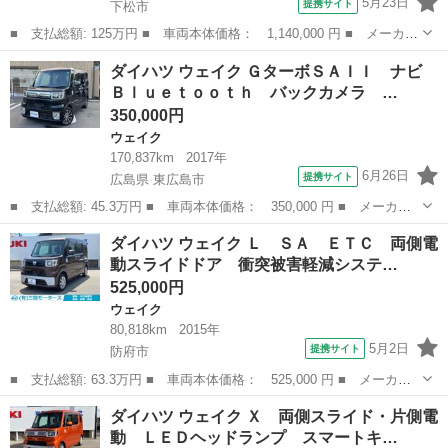
5月23日
提携サイト
下松市
■ 支払総額: 125万円 ■ 車両本体価格： 1,140,000 円 ■ メーカー
名： ダイハツ ■ 車種名： ウェイク ■ グレード名： Ｇターボ
山口
下松市
ウェイク
ダイハツ ウェイク ＧターボＳＡＩＩ ナビ
ＳＡＩＩ 女性ワンオーナー／ナビ・ＥＴＣ／両側電動スライド／バ
Ｂｌｕｅｔｏｏｔｈ バックカメラ …
ックカメラ...
350,000円
ウェイク
170,837km
2017年
6月26日
提携サイト
広島県 東広島市
■ 支払総額: 45.3万円 ■ 車両本体価格： 350,000 円 ■ メーカー
名： ダイハツ ■ 車種名： ウェイク ■ グレード名： Ｇターボ
広島
東広島市
ウェイク
ダイハツ ウェイク Ｌ ＳＡ ＥＴＣ 両側電
ＳＡＩＩ ナビ Ｂｌｕｅｔｏｏｔｈ バックカメラ ＥＴＣ 両側
動スライドドア 衝突被害軽減システ…
パワースライ...
525,000円
ウェイク
80,818km
2015年
5月2日
提携サイト
防府市
■ 支払総額: 63.3万円 ■ 車両本体価格： 525,000 円 ■ メーカー
名： ダイハツ ■ 車種名： ウェイク ■ グレード名： Ｌ Ｓ
山口
防府市
ウェイク
ダイハツ ウェイク Ｘ 両側スライド・片側電
Ａ ＥＴＣ 両側電動スライドドア 衝突被害軽減システム ＬＥＤ
動 ＬＥＤヘッドランプ スマートキ…
ヘッドランプ ...