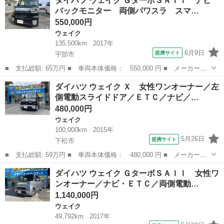
ダイハツ ウェイク ＧターボＳＡＩＩ ナビ
Ｄ 片側パワースライドドア ターボ ■ 排気量： 660cc ■ ドア枚
バックモニター 両側パワスラ スマ…
数： ...
550,000円
ウェイク
135,500km
2017年
6月9日
提携サイト
宇部市
■ 支払総額: 65万円 ■ 車両本体価格： 550,000 円 ■ メーカー
名： ダイハツ ■ 車種名： ウェイク ■ グレード名： Ｇターボ
山口
宇部市
ウェイク
ダイハツ ウェイク Ｘ 女性ワンオーナー／左
ＳＡＩＩ ナビ バックモニター 両側パワスラ スマートキー ■
側電動スライドドア／ＥＴＣ／ナビ／…
排気量： 66...
480,000円
ウェイク
100,000km
2015年
5月26日
提携サイト
下松市
■ 支払総額: 59万円 ■ 車両本体価格： 480,000 円 ■ メーカー
名： ダイハツ ■ 車種名： ウェイク ■ グレード名： Ｘ 女性
山口
下松市
ウェイク
ダイハツ ウェイク ＧターボＳＡＩＩ 女性ワ
ワンオーナー／左側電動スライドドア／ＥＴＣ／ナビ／ターボ／電動
ンオーナー／ナビ・ＥＴＣ／両側電動…
ミラー ■ 排気...
1,140,000円
ウェイク
49,792km
2017年