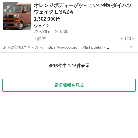
名： ダイハツ ■ 車種名： ウェイク ■ グレード名： Ｇ ■ 排
岡山
倉敷市
ウェイク
オレンジボディーがかっこいい🤩✨ダイハツ
気量： 660cc ■ ドア枚数： 5D ■ ミッション： CVT ■ ...
ウェイク L SA2🔥
1,302,000円
ウェイク
72,500km
2017年
山口市
8月20日
お車の詳細こちらから↓ https://www.otoron.jp/lists/detail?
carno=046584 来店不要で全国対応中🗾(※沖縄/北海道/離島除く) 携帯
山口
山口市
ウェイク
オレンジ
さえあれば即日審査・契約もできちゃう✨...
全16件中 1-16件表示
周辺情報を見る