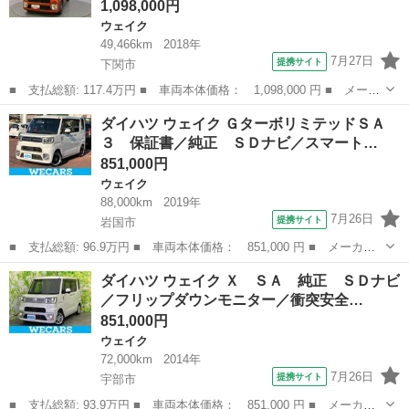
1,098,000円
ウェイク
49,466km
2018年
7月27日
提携サイト
下関市
■ 支払総額: 117.4万円 ■ 車両本体価格： 1,098,000 円 ■ メーカ
ー名： ダイハツ ■ 車種名： ウェイク ■ グレード名： Ｇター
山口
下関市
ウェイク
ダイハツ ウェイク ＧターボリミテッドＳＡ
ボＳＡＩＩＩ ｉ－ｓｔｏｐ レーンキープアシスト ターボ車 ア
３ 保証書／純正 ＳＤナビ／スマート…
ルミ Ｌ...
851,000円
ウェイク
88,000km
2019年
7月26日
提携サイト
岩国市
■ 支払総額: 96.9万円 ■ 車両本体価格： 851,000 円 ■ メーカー
名： ダイハツ ■ 車種名： ウェイク ■ グレード名： Ｇターボ
山口
岩国市
ウェイク
ダイハツ ウェイク Ｘ ＳＡ 純正 ＳＤナビ
リミテッドＳＡ３ 保証書／純正 ＳＤナビ／スマートアシスト（ト
／フリップダウンモニター／衝突安全…
ヨタ・ダイハ...
851,000円
ウェイク
72,000km
2014年
7月26日
提携サイト
宇部市
■ 支払総額: 93.9万円 ■ 車両本体価格： 851,000 円 ■ メーカー