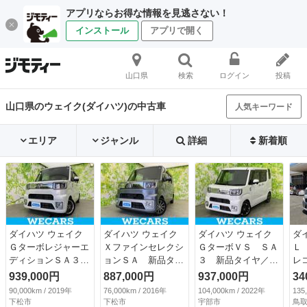
アプリならお得な情報を見逃さない！
インストール
アプリで開く
山口県
検索
ログイン
投稿
山口県のウェイク(ダイハツ)の中古車
人気キーワード
エリア
ジャンル
詳細
新着順
ダイハツ ウェイク
ダイハツ ウェイク
ダイハツ ウェイク
ダ
Ｇターボレジャーエ
Ｘファインセレクシ
ＧターボＶＳ ＳＡ
Ｌ
ディションＳＡ３
ョンＳＡ 新品タイ
３ 新品タイヤ／社
レ
新品タイヤ／社外
ヤ／保証書／社外
外 ８インチ ＳＤ
Ｃ
939,000円
887,000円
937,000円
34
１０インチ ＳＤナ
メモリーナビ／衝突
ナビ／衝突安全装置
両
90,000km / 2019年
76,000km / 2016年
104,000km / 2022年
135
ビ／スマートアシス
安全装置／電動スラ
／両側電動スライド
ア
下松市
下松市
宇部市
鳥取