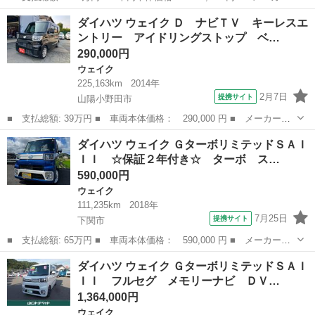
名： ダイハツ ■ 車種名： ウェイク ■ グレード名： Ｘ Ｓ
山口
宇部市
ウェイク
ダイハツ ウェイク Ｄ ナビＴＶ キーレスエ
Ａ 純正 ＳＤナビ／フリップダウンモニター／衝突安全装置／電動
ントリー アイドリングストップ ベ…
スライドドア／...
290,000円
ウェイク
225,163km
2014年
2月7日
提携サイト
山陽小野田市
■ 支払総額: 39万円 ■ 車両本体価格： 290,000 円 ■ メーカー
名： ダイハツ ■ 車種名： ウェイク ■ グレード名： Ｄ ナビ
山口
山陽小野田市
ウェイク
ダイハツ ウェイク ＧターボリミテッドＳＡＩ
ＴＶ キーレスエントリー アイドリングストップ ベンチシート
ＩＩ ☆保証２年付き☆ ターボ ス…
両側スライドドア...
590,000円
ウェイク
111,235km
2018年
7月25日
提携サイト
下関市
■ 支払総額: 65万円 ■ 車両本体価格： 590,000 円 ■ メーカー
名： ダイハツ ■ 車種名： ウェイク ■ グレード名： Ｇターボ
山口
下関市
ウェイク
ダイハツ ウェイク ＧターボリミテッドＳＡＩ
リミテッドＳＡＩＩＩ ☆保証２年付き☆ ターボ スマートアシス
ＩＩ フルセグ メモリーナビ ＤＶ…
トＩＩＩ フロー...
1,364,000円
ウェイク