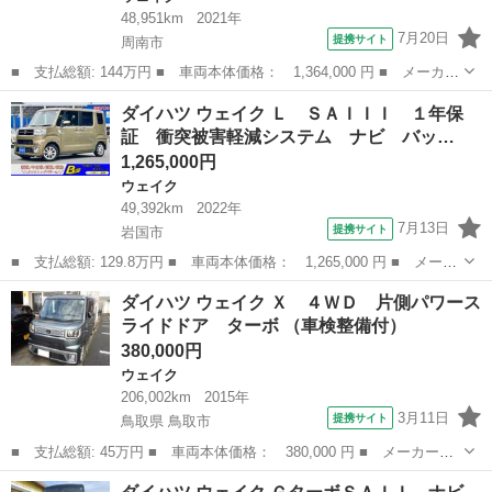
48,951km
2021年
7月20日
提携サイト
周南市
■ 支払総額: 144万円 ■ 車両本体価格： 1,364,000 円 ■ メーカー
名： ダイハツ ■ 車種名： ウェイク ■ グレード名： Ｇターボ
山口
周南市
ウェイク
ダイハツ ウェイク Ｌ ＳＡＩＩＩ １年保
リミテッドＳＡＩＩＩ フルセグ メモリーナビ ＤＶＤ再生 バッ
証 衝突被害軽減システム ナビ バッ…
クカメラ ...
1,265,000円
ウェイク
49,392km
2022年
7月13日
提携サイト
岩国市
■ 支払総額: 129.8万円 ■ 車両本体価格： 1,265,000 円 ■ メーカ
ー名： ダイハツ ■ 車種名： ウェイク ■ グレード名： Ｌ Ｓ
山口
岩国市
ウェイク
ダイハツ ウェイク Ｘ ４ＷＤ 片側パワース
ＡＩＩＩ １年保証 衝突被害軽減システム ナビ バックカメラ
ライドドア ターボ （車検整備付）
Ｂｌｕｅ...
380,000円
ウェイク
206,002km
2015年
3月11日
提携サイト
鳥取県 鳥取市
■ 支払総額: 45万円 ■ 車両本体価格： 380,000 円 ■ メーカー
名： ダイハツ ■ 車種名： ウェイク ■ グレード名： Ｘ ４Ｗ
鳥取
鳥取市
ウェイク