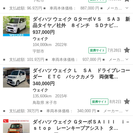
下松市
■ 支払総額: 96.9万円 ■ 車両本体価格： 887,000 円 ■ メーカー
名： ダイハツ ■ 車種名： ウェイク ■ グレード名： Ｘファイ
山口
下松市
ウェイク
ダイハツ ウェイク ＧターボＶＳ ＳＡ３ 新
ンセレクションＳＡ 新品タイヤ／保証書／社外 メモリーナビ／衝
品タイヤ／社外 ８インチ ＳＤナビ…
突安全装置／...
937,000円
ウェイク
104,000km
2022年
7月28日
提携サイト
宇部市
■ 支払総額: 101.9万円 ■ 車両本体価格： 937,000 円 ■ メーカー
名： ダイハツ ■ 車種名： ウェイク ■ グレード名： Ｇターボ
山口
宇部市
ウェイク
ダイハツ ウェイク Ｌ ＳＡ ドライブレコー
ＶＳ ＳＡ３ 新品タイヤ／社外 ８インチ ＳＤナビ／衝突安全装
ダー ＥＴＣ バックカメラ 両側電…
置／両側電...
340,000円
ウェイク
135,606km
2015年
8月2日
提携サイト
鳥取県 米子市
■ 支払総額: 39万円 ■ 車両本体価格： 340,000 円 ■ メーカー
名： ダイハツ ■ 車種名： ウェイク ■ グレード名： Ｌ Ｓ
鳥取
米子市
ウェイク
ダイハツ ウェイク ＧターボＳＡＩＩＩ ｉ－
Ａ ドライブレコーダー ＥＴＣ バックカメラ 両側電動スライド
ｓｔｏｐ レーンキープアシスト タ…
ドア ＴＶ 衝突被...