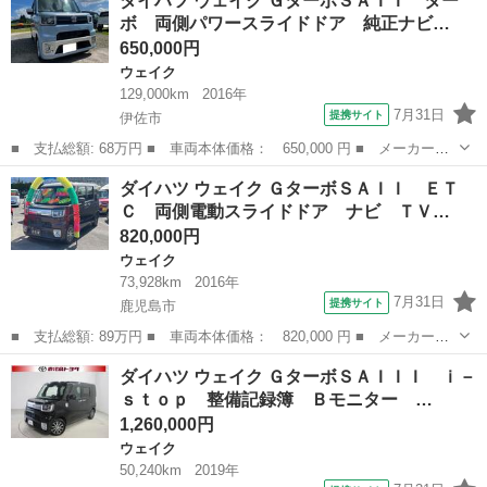
ダイハツ ウェイク ＧターボＳＡＩＩ ター
Ａ 両側スライド・片側電動 衝突被害軽減システム ＬＥＤヘッド
ボ 両側パワースライドドア 純正ナビ…
ランプ スマー...
650,000円
ウェイク
129,000km
2016年
7月31日
提携サイト
伊佐市
■ 支払総額: 68万円 ■ 車両本体価格： 650,000 円 ■ メーカー
名： ダイハツ ■ 車種名： ウェイク ■ グレード名： Ｇターボ
鹿児島
伊佐市
ウェイク
ダイハツ ウェイク ＧターボＳＡＩＩ ＥＴ
ＳＡＩＩ ターボ 両側パワースライドドア 純正ナビ（Ｂｌｕｅｔ
Ｃ 両側電動スライドドア ナビ ＴＶ…
ｏｏｔｈ・フルセ...
820,000円
ウェイク
73,928km
2016年
7月31日
提携サイト
鹿児島市
■ 支払総額: 89万円 ■ 車両本体価格： 820,000 円 ■ メーカー
名： ダイハツ ■ 車種名： ウェイク ■ グレード名： Ｇターボ
鹿児島
鹿児島市
ウェイク
ダイハツ ウェイク ＧターボＳＡＩＩＩ ｉ－
ＳＡＩＩ ＥＴＣ 両側電動スライドドア ナビ ＴＶ クリアラン
ｓｔｏｐ 整備記録簿 Ｂモニター …
スソナー 衝突被...
1,260,000円
ウェイク
50,240km
2019年