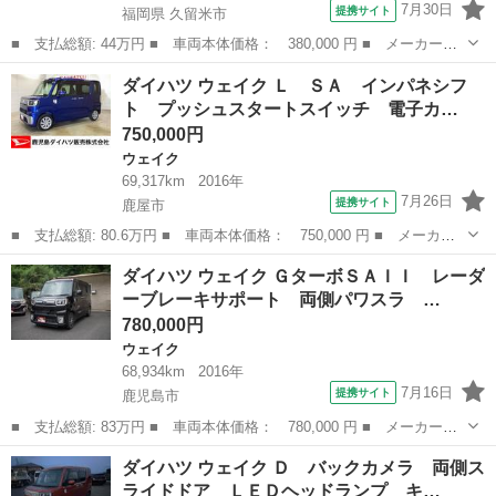
7月30日
提携サイト
福岡県 久留米市
■ 支払総額: 44万円 ■ 車両本体価格： 380,000 円 ■ メーカー
名： ダイハツ ■ 車種名： ウェイク ■ グレード名： Ｇ Ｓ
福岡
久留米市
ウェイク
ダイハツ ウェイク Ｌ ＳＡ インパネシフ
Ａ ターボ車 純正８インチナビ＆フルセグＴＶ バックカメラ Ｌ
ト プッシュスタートスイッチ 電子カ…
ＥＤヘッドライト ...
750,000円
ウェイク
69,317km
2016年
7月26日
提携サイト
鹿屋市
■ 支払総額: 80.6万円 ■ 車両本体価格： 750,000 円 ■ メーカー
名： ダイハツ ■ 車種名： ウェイク ■ グレード名： Ｌ Ｓ
鹿児島
鹿屋市
ウェイク
ダイハツ ウェイク ＧターボＳＡＩＩ レーダ
Ａ インパネシフト プッシュスタートスイッチ 電子カードキー
ーブレーキサポート 両側パワスラ …
ＣＤプレーヤー...
780,000円
ウェイク
68,934km
2016年
7月16日
提携サイト
鹿児島市
■ 支払総額: 83万円 ■ 車両本体価格： 780,000 円 ■ メーカー
名： ダイハツ ■ 車種名： ウェイク ■ グレード名： Ｇターボ
鹿児島
鹿児島市
ウェイク
ダイハツ ウェイク Ｄ バックカメラ 両側ス
ＳＡＩＩ レーダーブレーキサポート 両側パワスラ アイドリング
ライドドア ＬＥＤヘッドランプ キ…
ストップ ソナー...