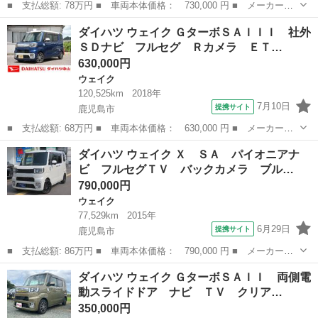
■ 支払総額: 78万円 ■ 車両本体価格： 730,000 円 ■ メーカー
名： ダイハツ ■ 車種名： ウェイク ■ グレード名： Ｘ Ｓ
鹿児島
鹿児島市
ウェイク
ダイハツ ウェイク ＧターボＳＡＩＩＩ 社外
Ａ ターボ 地デジ ＥＴＣ 片側電動スライドドア ■ 排気量：
ＳＤナビ フルセグ Ｒカメラ ＥＴ…
660cc ■ ...
630,000円
ウェイク
120,525km
2018年
7月10日
提携サイト
鹿児島市
■ 支払総額: 68万円 ■ 車両本体価格： 630,000 円 ■ メーカー
名： ダイハツ ■ 車種名： ウェイク ■ グレード名： Ｇターボ
鹿児島
鹿児島市
ウェイク
ダイハツ ウェイク Ｘ ＳＡ パイオニアナ
ＳＡＩＩＩ 社外ＳＤナビ フルセグ Ｒカメラ ＥＴＣ ＬＥＤ
ビ フルセグＴＶ バックカメラ ブル…
フォグライト 両...
790,000円
ウェイク
77,529km
2015年
6月29日
提携サイト
鹿児島市
■ 支払総額: 86万円 ■ 車両本体価格： 790,000 円 ■ メーカー
名： ダイハツ ■ 車種名： ウェイク ■ グレード名： Ｘ Ｓ
鹿児島
鹿児島市
ウェイク
ダイハツ ウェイク ＧターボＳＡＩＩ 両側電
Ａ パイオニアナビ フルセグＴＶ バックカメラ ブルートゥー
動スライドドア ナビ ＴＶ クリア…
ス パワースライドド...
350,000円