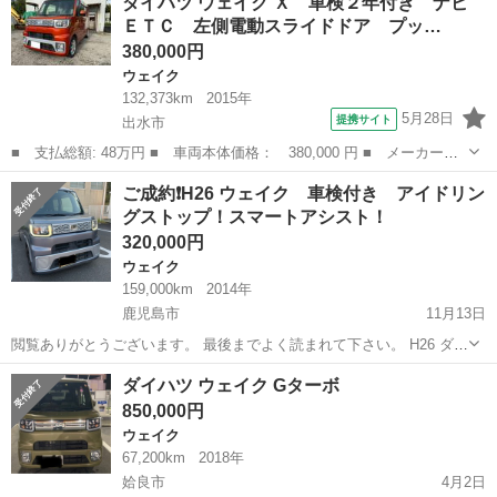
ダイハツ ウェイク Ｘ 車検２年付き ナビ
出現していた ジモティからの以下の ※この投稿は特に問い合わせが多
ＥＴＣ 左側電動スライドドア プッ…
いため 返信がない...
380,000円
ウェイク
132,373km
2015年
5月28日
提携サイト
出水市
■ 支払総額: 48万円 ■ 車両本体価格： 380,000 円 ■ メーカー
名： ダイハツ ■ 車種名： ウェイク ■ グレード名： Ｘ 車検
鹿児島
出水市
ウェイク
ご成約❗️H26 ウェイク 車検付き アイドリン
２年付き ナビ ＥＴＣ 左側電動スライドドア プッシュスター
グストップ！スマートアシスト！
ト アイドリングス...
320,000円
ウェイク
159,000km
2014年
鹿児島市
11月13日
閲覧ありがとうございます。 最後までよく読まれて下さい。 H26 ダイ
ハツ ウェイク グレー 159000km アイドリングストップ スマートア
鹿児島
鹿児島市
ウェイク
エレメント
ダイハツ ウェイク Gターボ
シスト（正確な名称などは分かりませんので、現車確認の時確認して
850,000円
下さい。）写真5...
ウェイク
67,200km
2018年
姶良市
4月2日