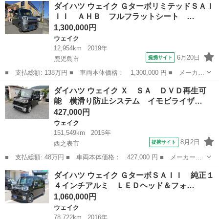
鹿児島
鹿児島市
ウェイク
ダイハツ ウェイク ＧターボリミテッドＳＡＩ
Ａ ドライブレコーダー ＥＴＣ 両側スライド・片側電動 ＴＶ
ＩＩ ＡＨＢ フルフラットシート …
衝突被害軽減システ...
1,300,000円
ウェイク
12,954km
2019年
6月20日
提携サイト
鹿児島市
■ 支払総額: 138万円 ■ 車両本体価格： 1,300,000 円 ■ メーカー
名： ダイハツ ■ 車種名： ウェイク ■ グレード名： Ｇターボ
鹿児島
鹿児島市
ウェイク
ダイハツ ウェイク Ｘ ＳＡ ＤＶＤ再生可
リミテッドＳＡＩＩＩ ＡＨＢ フルフラットシート Ａライト 横
能 横滑り防止システム イモビライザ…
滑り防止 ...
427,000円
ウェイク
151,549km
2015年
8月2日
提携サイト
西之表市
■ 支払総額: 48万円 ■ 車両本体価格： 427,000 円 ■ メーカー
名： ダイハツ ■ 車種名： ウェイク ■ グレード名： Ｘ Ｓ
鹿児島
西之表市
ウェイク
ダイハツ ウェイク ＧターボＳＡＩＩ 純正１
Ａ ＤＶＤ再生可能 横滑り防止システム イモビライザー ターボ
４インチアルミ ＬＥＤヘッド＆フォ…
付 キーレスエント...
1,060,000円
ウェイク
78,722km
2016年