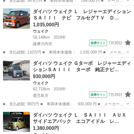
■ 支払総額: 39.9万円 ■ 車両本体価格： 299,000 円 ■ メーカー
名： ダイハツ ■ 車種名： ウェイク ■ グレード名： Ｌ Ｓ
熊本
熊本市
ウェイク
ダイハツ ウェイク Ｌ レジャーエディション
Ａ ＥＴＣ バックカメラ 両側スライド・片側電動 ＴＶ 衝突被
ＳＡＩＩＩ ナビ フルセグＴＶ Ｄ…
害軽減システム...
1,035,000円
ウェイク
59,148km
2018年
7月30日
提携サイト
薩摩川内市
■ 支払総額: 110万円 ■ 車両本体価格： 1,035,000 円 ■ メーカー
名： ダイハツ ■ 車種名： ウェイク ■ グレード名： Ｌ レジ
鹿児島
薩摩川内市
ウェイク
ダイハツ ウェイク Ｇターボ レジャーエディ
ャーエディションＳＡＩＩＩ ナビ フルセグＴＶ ＤＶＤ ＣＤ
ションＳＡＩＩＩ ターボ 純正ナビ…
Ｂｌｕｅｔ...
930,000円
ウェイク
62,718km
2018年
7月29日
提携サイト
鹿児島市
■ 支払総額: 99万円 ■ 車両本体価格： 930,000 円 ■ メーカー
名： ダイハツ ■ 車種名： ウェイク ■ グレード名： Ｇター
鹿児島
鹿児島市
ウェイク
ダイハツ ウェイク Ｌ ＳＡＩＩＩ ＡＵＸ
ボ レジャーエディションＳＡＩＩＩ ターボ 純正ナビ ＴＶ バ
サイドエアバック エコアイドル レ…
ックカメラ Ｂｌｕ...
1,380,000円