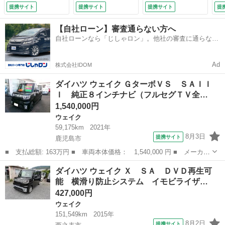
ト・両側電動パワー
ー パワーステアリ
Ｃ オートライト
タ
提携サイト
提携サイト
提携サイト
提
スライドドア （車
ング 運転席エアバ
衝突安全ボディ キ
エ
検整備付）
ック ＬＥＤ スマ
ーレスエントリー
備
【自社ローン】審査通らない方へ
ートキー＆プッシュ
Ｗエアバック アイ
自社ローンなら「じしゃロン」。他社の審査に通らなか
スタート パワーウ
ドリングストップ
った方も
ィンドウ サイドエ
エアバック （検
アバック ＡＣ
10.5）
Ad
株式会社IDOM
（検10.6）
ダイハツ ウェイク ＧターボＶＳ ＳＡＩＩ
Ｉ 純正８インチナビ（フルセグＴＶ全…
1,540,000円
ウェイク
59,175km
2021年
8月3日
提携サイト
鹿児島市
■ 支払総額: 163万円 ■ 車両本体価格： 1,540,000 円 ■ メーカー
名： ダイハツ ■ 車種名： ウェイク ■ グレード名： Ｇターボ
鹿児島
鹿児島市
ウェイク
ダイハツ ウェイク Ｘ ＳＡ ＤＶＤ再生可
ＶＳ ＳＡＩＩＩ 純正８インチナビ（フルセグＴＶ全方位モニタ
能 横滑り防止システム イモビライザ…
ー・ＬＥＤヘ...
427,000円
ウェイク
151,549km
2015年
8月2日
提携サイト