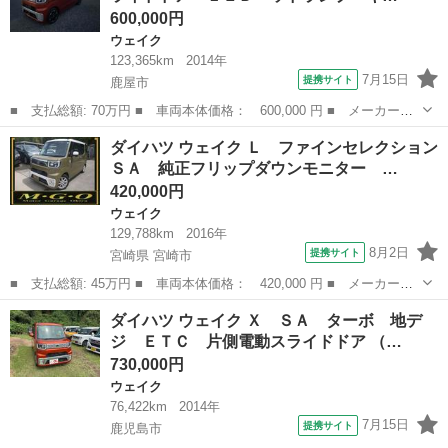
600,000円
ウェイク
123,365km
2014年
7月15日
提携サイト
鹿屋市
■ 支払総額: 70万円 ■ 車両本体価格： 600,000 円 ■ メーカー
名： ダイハツ ■ 車種名： ウェイク ■ グレード名： Ｄ バッ
鹿児島
鹿屋市
ウェイク
ダイハツ ウェイク Ｌ ファインセレクション
クカメラ 両側スライドドア ＬＥＤヘッドランプ キーレスエント
ＳＡ 純正フリップダウンモニター …
リー アイドリン...
420,000円
ウェイク
129,788km
2016年
8月2日
提携サイト
宮崎県 宮崎市
■ 支払総額: 45万円 ■ 車両本体価格： 420,000 円 ■ メーカー
名： ダイハツ ■ 車種名： ウェイク ■ グレード名： Ｌ ファ
宮崎
宮崎市
ウェイク
ダイハツ ウェイク Ｘ ＳＡ ターボ 地デ
インセレクションＳＡ 純正フリップダウンモニター 社外ワイドナ
ジ ＥＴＣ 片側電動スライドドア （…
ビ フルセグ地デ...
730,000円
ウェイク
76,422km
2014年
7月15日
提携サイト
鹿児島市