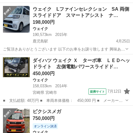
Bluetooth接続 ETC プッシュスタート 走行212510 車検9年12月末
鹿児島
鹿児島市
ウェイク
ウェイク Lファインセレクション SA 両側
走行多いですが特に問題なく良好です 多少の傷等あり 現車確認 試
スライドドア スマートアシスト ナ…
乗可能 現...
198,000円
ウェイク
190,573km
2015年
鹿児島駅
4月25日
ご覧頂きありがとうございます 以下のお車をお譲り致します 興味あり
ましたらお問い合わせください 注意！今まで問い合わせの多い投稿に
鹿児島
鹿児島市
鹿児島駅
ウェイク
車両
ダイハツ ウェイク Ｘ ターボ車 ＬＥＤヘッ
出現していた ジモティからの以下の ※この投稿は特に問い合わせが多
ドライト 左側電動パワースライドド…
いため 返信がない...
450,000円
ウェイク
158,033km
2014年
7月12日
提携サイト
宮崎県 宮崎市
■ 支払総額: 48万円 ■ 車両本体価格： 450,000 円 ■ メーカー
名： ダイハツ ■ 車種名： ウェイク ■ グレード名： Ｘ ター
宮崎
宮崎市
ウェイク
ピクシスメガ
ボ車 ＬＥＤヘッドライト 左側電動パワースライドドア Ｋｅｎｗ
750,000円
ｏｏｄナビ 地デ...
オンライン決済
ウェイク