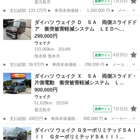
7月31日
提携サイト
鹿児島市
■ 支払総額: 133.1万円 ■ 車両本体価格： 1,260,000 円 ■ メーカ
ー名： ダイハツ ■ 車種名： ウェイク ■ グレード名： Ｇター
鹿児島
鹿児島市
ウェイク
ダイハツ ウェイク Ｄ ＳＡ 両側スライドド
ボＳＡＩＩＩ ｉ－ｓｔｏｐ 整備記録簿 Ｂモニター アルミ ナ
ア 衝突被害軽減システム ＬＥＤヘ…
ビＴＶ ...
299,000円
ウェイク
133,069km
2014年
4月25日
提携サイト
熊本県 熊本市
■ 支払総額: 39.9万円 ■ 車両本体価格： 299,000 円 ■ メーカー
名： ダイハツ ■ 車種名： ウェイク ■ グレード名： Ｄ Ｓ
熊本
熊本市
ウェイク
ダイハツ ウェイク Ｘ ＳＡ 両側スライド・
Ａ 両側スライドドア 衝突被害軽減システム ＬＥＤヘッドラン
片側電動 衝突被害軽減システム Ｌ…
プ キーレスエン...
900,000円
ウェイク
51,628km
2015年
7月31日
提携サイト
鹿児島市
■ 支払総額: 100万円 ■ 車両本体価格： 900,000 円 ■ メーカー
名： ダイハツ ■ 車種名： ウェイク ■ グレード名： Ｘ Ｓ
鹿児島
鹿児島市
ウェイク
ダイハツ ウェイク ＧターボリミテッドＳＡＩ
Ａ 両側スライド・片側電動 衝突被害軽減システム ＬＥＤヘッド
ＩＩ ＧターボリミテッドＳＡＩＩＩ…
ランプ スマート...