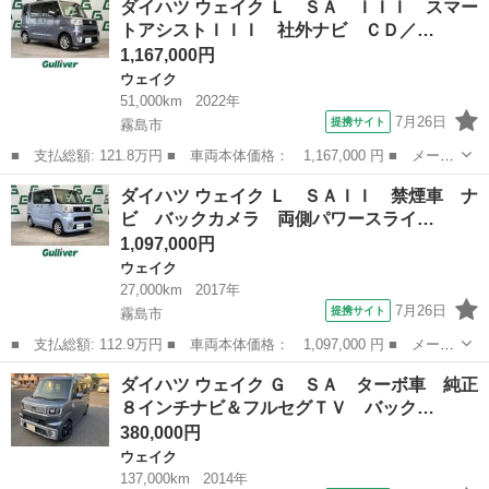
ダイハツ ウェイク Ｌ ＳＡ ＩＩＩ スマー
Ａ 片側電動スライド 車検Ｒ９年１２月 スマートキー ＥＴＣ
トアシストＩＩＩ 社外ナビ ＣＤ／…
禁煙車 アイド...
1,167,000円
ウェイク
51,000km
2022年
7月26日
提携サイト
霧島市
■ 支払総額: 121.8万円 ■ 車両本体価格： 1,167,000 円 ■ メーカ
ー名： ダイハツ ■ 車種名： ウェイク ■ グレード名： Ｌ Ｓ
鹿児島
霧島市
ウェイク
ダイハツ ウェイク Ｌ ＳＡＩＩ 禁煙車 ナ
Ａ ＩＩＩ スマートアシストＩＩＩ 社外ナビ ＣＤ／ＤＶＤ Ｂ
ビ バックカメラ 両側パワースライ…
カメラ ...
1,097,000円
ウェイク
27,000km
2017年
7月26日
提携サイト
霧島市
■ 支払総額: 112.9万円 ■ 車両本体価格： 1,097,000 円 ■ メーカ
ー名： ダイハツ ■ 車種名： ウェイク ■ グレード名： Ｌ Ｓ
鹿児島
霧島市
ウェイク
ダイハツ ウェイク Ｇ ＳＡ ターボ車 純正
ＡＩＩ 禁煙車 ナビ バックカメラ 両側パワースライドドア 衝
８インチナビ＆フルセグＴＶ バック…
突軽減 ...
380,000円
ウェイク
137,000km
2014年