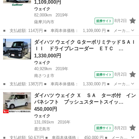
1,109,000円
ウェイク
82,000km
2019年
8月2日
提携サイト
薩摩川内市
■ 支払総額: 114万円 ■ 車両本体価格： 1,109,000 円 ■ メーカー
名： ダイハツ ■ 車種名： ウェイク ■ グレード名： Ｇターボ
鹿児島
薩摩川内市
ウェイク
ダイハツ ウェイク ＧターボリミテッドＳＡＩ
リミテッドＳＡＩＩＩ 純正８型ナビ フルセグＴＶ パノラミック
ＩＩ ドライブレコーダー ＥＴＣ …
ビューモニ...
1,330,000円
ウェイク
40,929km
2019年
8月2日
提携サイト
南さつま市
■ 支払総額: 138万円 ■ 車両本体価格： 1,330,000 円 ■ メーカー
名： ダイハツ ■ 車種名： ウェイク ■ グレード名： Ｇターボ
鹿児島
南さつま市
ウェイク
ダイハツ ウェイク Ｘ ＳＡ ターボ付 イン
リミテッドＳＡＩＩＩ ドライブレコーダー ＥＴＣ バックカメ
パネシフト プッシュスタートスイッ…
ラ 両側電動...
450,000円
ウェイク
131,091km
2016年
8月2日
提携サイト
鹿児島市
■ 支払総額: 50.6万円 ■ 車両本体価格： 450,000 円 ■ メーカー