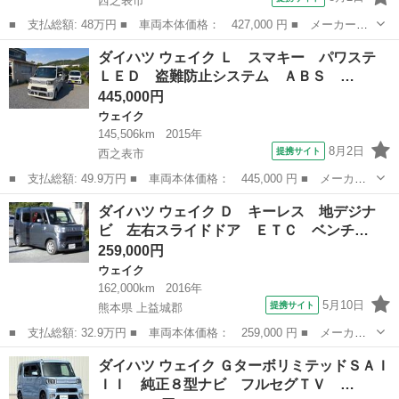
西之表市
■ 支払総額: 48万円 ■ 車両本体価格： 427,000 円 ■ メーカー
名： ダイハツ ■ 車種名： ウェイク ■ グレード名： Ｘ Ｓ
鹿児島
西之表市
ウェイク
ダイハツ ウェイク Ｌ スマキー パワステ
Ａ ＤＶＤ再生可能 横滑り防止システム イモビライザー ターボ
ＬＥＤ 盗難防止システム ＡＢＳ …
付 キーレスエント...
445,000円
ウェイク
145,506km
2015年
8月2日
提携サイト
西之表市
■ 支払総額: 49.9万円 ■ 車両本体価格： 445,000 円 ■ メーカー
名： ダイハツ ■ 車種名： ウェイク ■ グレード名： Ｌ スマ
鹿児島
西之表市
ウェイク
ダイハツ ウェイク Ｄ キーレス 地デジナ
キー パワステ ＬＥＤ 盗難防止システム ＡＢＳ エアコン パ
ビ 左右スライドドア ＥＴＣ ベンチ…
ワーウィンド...
259,000円
ウェイク
162,000km
2016年
5月10日
提携サイト
熊本県 上益城郡
■ 支払総額: 32.9万円 ■ 車両本体価格： 259,000 円 ■ メーカー
名： ダイハツ ■ 車種名： ウェイク ■ グレード名： Ｄ キー
熊本
上益城郡
ウェイク
ダイハツ ウェイク ＧターボリミテッドＳＡＩ
レス 地デジナビ 左右スライドドア ＥＴＣ ベンチシート イン
ＩＩ 純正８型ナビ フルセグＴＶ …
パネシフト ...