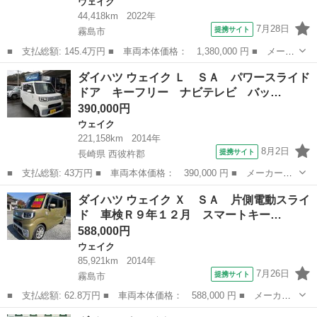
ウェイク
44,418km
2022年
7月28日
提携サイト
霧島市
■ 支払総額: 145.4万円 ■ 車両本体価格： 1,380,000 円 ■ メーカ
ー名： ダイハツ ■ 車種名： ウェイク ■ グレード名： Ｌ Ｓ
鹿児島
霧島市
ウェイク
ダイハツ ウェイク Ｌ ＳＡ パワースライド
ＡＩＩＩ ＡＵＸ サイドエアバック エコアイドル レンタアッ
ドア キーフリー ナビテレビ バッ…
プ ＥＴＣ...
390,000円
ウェイク
221,158km
2014年
8月2日
提携サイト
長崎県 西彼杵郡
■ 支払総額: 43万円 ■ 車両本体価格： 390,000 円 ■ メーカー
名： ダイハツ ■ 車種名： ウェイク ■ グレード名： Ｌ Ｓ
長崎
西彼杵郡
ウェイク
ダイハツ ウェイク Ｘ ＳＡ 片側電動スライ
Ａ パワースライドドア キーフリー ナビテレビ バックカメラ
ド 車検Ｒ９年１２月 スマートキー…
ＥＴＣ プッシュス...
588,000円
ウェイク
85,921km
2014年
7月26日
提携サイト
霧島市
■ 支払総額: 62.8万円 ■ 車両本体価格： 588,000 円 ■ メーカー
名： ダイハツ ■ 車種名： ウェイク ■ グレード名： Ｘ Ｓ
鹿児島
霧島市
ウェイク