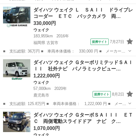
名： ダイハツ ■ 車種名： ウェイク ■ グレード名： Ｘ Ｓ
鹿児島
鹿児島市
ウェイク
ダイハツ ウェイク Ｌ ＳＡＩＩ ドライブレ
Ａ ターボ付 インパネシフト プッシュスタートスイッチ 電子カ
コーダー ＥＴＣ バックカメラ 両…
ードキー カー...
330,000円
ウェイク
183,955km
2016年
7月27日
提携サイト
福岡県 古賀市
■ 支払総額: 36万円 ■ 車両本体価格： 330,000 円 ■ メーカー
名： ダイハツ ■ 車種名： ウェイク ■ グレード名： Ｌ ＳＡ
福岡
古賀市
ウェイク
ダイハツ ウェイク ＧターボリミテッドＳＡＩ
ＩＩ ドライブレコーダー ＥＴＣ バックカメラ 両側電動スライ
ＩＩ 社外ナビ パノラミックビュー…
ドドア ナビ Ｔ...
1,222,000円
ウェイク
57,000km
2020年
8月2日
提携サイト
鹿児島市
■ 支払総額: 125.8万円 ■ 車両本体価格： 1,222,000 円 ■ メーカ
ー名： ダイハツ ■ 車種名： ウェイク ■ グレード名： Ｇター
鹿児島
鹿児島市
ウェイク
ダイハツ ウェイク ＧターボＳＡＩＩＩ ＥＴ
ボリミテッドＳＡＩＩＩ 社外ナビ パノラミックビューモニター
Ｃ 両側電動スライドドア ナビ ク…
両側パワ...
1,070,000円
ウェイク