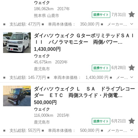
ウェイク
186,062km
2017年
7月31日
提携サイト
熊本県 山鹿市
■ 支払総額: 47万円 ■ 車両本体価格： 350,000 円 ■ メーカー
名： ダイハツ ■ 車種名： ウェイク ■ グレード名： Ｇターボ
熊本
山鹿市
ウェイク
ダイハツ ウェイク ＧターボリミテッドＳＡＩ
ＳＡＩＩ 両側電動スライドドア ナビ ＴＶ クリアランスソナ
ＩＩ パノラマモニター 両側パワー…
ー 衝突被害軽減シ...
1,430,000円
ウェイク
45,675km
2020年
6月28日
提携サイト
鹿児島市
■ 支払総額: 145.7万円 ■ 車両本体価格： 1,430,000 円 ■ メーカ
ー名： ダイハツ ■ 車種名： ウェイク ■ グレード名： Ｇター
鹿児島
鹿児島市
ウェイク
ダイハツ ウェイク Ｌ ＳＡ ドライブレコー
ボリミテッドＳＡＩＩＩ パノラマモニター 両側パワースライド
ダー ＥＴＣ 両側スライド・片側電…
衝突被害...
500,000円
ウェイク
116,000km
2015年
6月21日
提携サイト
鹿児島市
■ 支払総額: 55万円 ■ 車両本体価格： 500,000 円 ■ メーカー
名： ダイハツ ■ 車種名： ウェイク ■ グレード名： Ｌ Ｓ