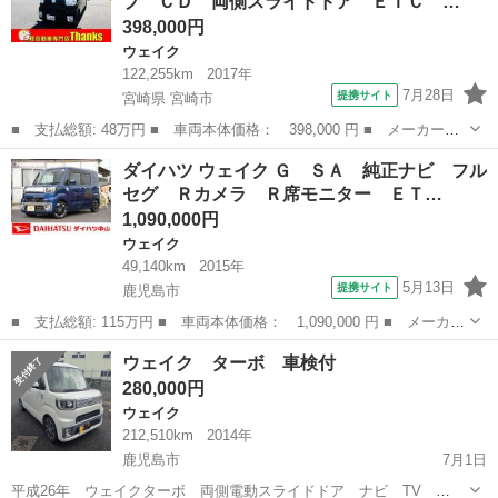
プ ＣＤ 両側スライドドア ＥＴＣ …
ト アイドリングス...
398,000円
ウェイク
122,255km
2017年
7月28日
提携サイト
宮崎県 宮崎市
■ 支払総額: 48万円 ■ 車両本体価格： 398,000 円 ■ メーカー
名： ダイハツ ■ 車種名： ウェイク ■ グレード名： Ｄ アイ
宮崎
宮崎市
ウェイク
ダイハツ ウェイク Ｇ ＳＡ 純正ナビ フル
ドリングストップ ＣＤ 両側スライドドア ＥＴＣ ＡＢＳ セキ
セグ Ｒカメラ Ｒ席モニター ＥＴ…
ュリティ キーレ...
1,090,000円
ウェイク
49,140km
2015年
5月13日
提携サイト
鹿児島市
■ 支払総額: 115万円 ■ 車両本体価格： 1,090,000 円 ■ メーカー
名： ダイハツ ■ 車種名： ウェイク ■ グレード名： Ｇ Ｓ
鹿児島
鹿児島市
ウェイク
ウェイク ターボ 車検付
Ａ 純正ナビ フルセグ Ｒカメラ Ｒ席モニター ＥＴＣ 前後ド
280,000円
ラレコ ＬＥ...
ウェイク
212,510km
2014年
鹿児島市
7月1日
平成26年 ウェイクターボ 両側電動スライドドア ナビ TV