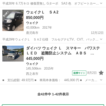
平成30年 6.7万キロ 修復歴無し Gターボ SA3 色 オフビートカーキ
メタリック 車検 5年12月 スマートキー 社外ナビ ステアリングリモ
鹿児島
姶良市
ウェイク
ローン
ウェイクＬ ＳＡ2
コン 地デジ フルセグ Bluetoothオーディオ バックカメラ ETC ...
850,000円
ウェイク
43,000km
2017年
鹿児島市
12月12日
平成29年ウェイクＬ ＳＡ2 仕様 フルセグナビTV、CVT、バックカ
メラ、両側電動スライドドア、ETC、アイドリングストップ、ブレー
鹿児島
鹿児島市
ウェイク
アイドリングストップ
ダイハツ ウェイク Ｌ スマキー パワステ
キサポート、 LEDライト
ＬＥＤ 盗難防止システム ＡＢＳ …
445,000円
ウェイク
145,506km
2015年
8月2日
提携サイト
西之表市
■ 支払総額: 49.9万円 ■ 車両本体価格： 445,000 円 ■ メーカー
名： ダイハツ ■ 車種名： ウェイク ■ グレード名： Ｌ スマ
鹿児島
西之表市
ウェイク
キー パワステ ＬＥＤ 盗難防止システム ＡＢＳ エアコン パ
全42件中 1-42件表示
ワーウィンド...