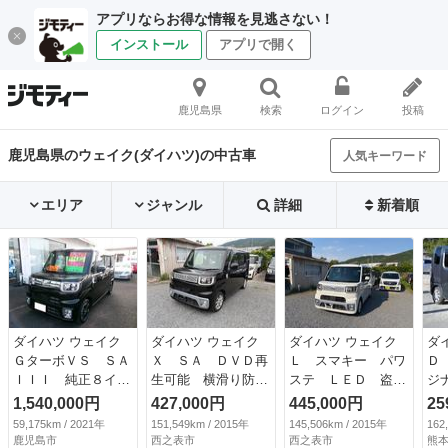
アプリならお得な情報を見逃さない！
インストール
アプリで開く
鹿児島県
検索
ログイン
投稿
鹿児島県のウェイク(ダイハツ)の中古車
人気キーワード
エリア
ジャンル
詳細
新着順
ダイハツ ウェイク
ダイハツ ウェイク
ダイハツ ウェイク
ダ
ＧターボＶＳ ＳＡ
Ｘ ＳＡ ＤＶＤ再
Ｌ スマキー パワ
Ｄ
ＩＩＩ 純正８イン
生可能 横滑り防止
ステ ＬＥＤ 盗難
ジ
チナビ（フルセグＴ
システム イモビラ
防止システム ＡＢ
ド
1,540,000円
427,000円
445,000円
25
Ｖ全方位モニター・
イザー ターボ付
Ｓ エアコン パワ
ン
59,175km / 2021年
151,549km / 2015年
145,506km / 2015年
162
ＬＥＤヘッドライ
キーレスエントリ
ーウィンドウ ＥＳ
ネ
鹿児島市
西之表市
西之表市
熊本