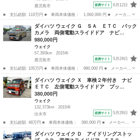
6月12日
提携サイト
鹿児島市
■ 支払総額: 110万円 ■ 車両本体価格： 1,060,000 円 ■ メーカー
名： ダイハツ ■ 車種名： ウェイク ■ グレード名： Ｇターボ
鹿児島
鹿児島市
ウェイク
ダイハツ ウェイク Ｇ ＳＡ ＥＴＣ バック
ＳＡＩＩ 純正１４インチアルミ ＬＥＤヘッド＆フォグランプ プ
カメラ 両側電動スライドドア ナビ…
ッシュスタ...
980,000円
ウェイク
57,393km
2015年
5月29日
提携サイト
鹿児島市
■ 支払総額: 105万円 ■ 車両本体価格： 980,000 円 ■ メーカー
名： ダイハツ ■ 車種名： ウェイク ■ グレード名： Ｇ Ｓ
鹿児島
鹿児島市
ウェイク
ダイハツ ウェイク Ｘ 車検２年付き ナビ
Ａ ＥＴＣ バックカメラ 両側電動スライドドア ナビ ＴＶ 衝
ＥＴＣ 左側電動スライドドア プッ…
突被害軽減システ...
380,000円
ウェイク
132,373km
2015年
5月28日
提携サイト
出水市
■ 支払総額: 48万円 ■ 車両本体価格： 380,000 円 ■ メーカー
名： ダイハツ ■ 車種名： ウェイク ■ グレード名： Ｘ 車検
鹿児島
出水市
ウェイク
ダイハツ ウェイク Ｄ アイドリングストッ
２年付き ナビ ＥＴＣ 左側電動スライドドア プッシュスター