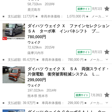
58,732km
2018年
8月1日
提携サイト
鹿児島市
■ 支払総額: 117万円 ■ 車両本体価格： 1,070,000 円 ■ メーカー
名： ダイハツ ■ 車種名： ウェイク ■ グレード名： Ｇターボ
鹿児島
鹿児島市
ウェイク
ダイハツ ウェイク Ｘ ファインセレクション
ＳＡＩＩＩ ＥＴＣ 両側電動スライドドア ナビ クリアランスソ
ＳＡ ターボ車 インパネシフト プ…
ナー 衝突...
780,000円
ウェイク
72,629km
2015年
8月1日
提携サイト
薩摩川内市
■ 支払総額: 85.6万円 ■ 車両本体価格： 780,000 円 ■ メーカー
名： ダイハツ ■ 車種名： ウェイク ■ グレード名： Ｘ ファ
鹿児島
薩摩川内市
ウェイク
ダイハツ ウェイク Ｘ ＳＡ 両側スライド・
インセレクションＳＡ ターボ車 インパネシフト プッシュスター
片側電動 衝突被害軽減システム Ｌ…
トスイッチ ...
299,000円
ウェイク
197,022km
2014年
7月28日
提携サイト
熊本県 熊本市
■ 支払総額: 39.9万円 ■ 車両本体価格： 299,000 円 ■ メーカー
名： ダイハツ ■ 車種名： ウェイク ■ グレード名： Ｘ Ｓ
熊本
熊本市
ウェイク