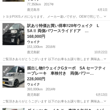
77,350km
2017年
鹿児島市
4月1日
トヨタPIXISメガになります。 メーカー違いですが。OEMで同じで
す。 オレンジ系 平成29年 車検10年2月16日 走行77300km位 両側パワ
鹿児島
鹿児島市
ウェイク
ピクシスメガ
訳あり特価お買い得車‼️28年ウェイク L
ースライドドア ドラレコ前後カメラ SAⅲ オートエアコン。 擦り傷な
SAⅡ 両側パワースライドドア …
ど...
168,000円
ウェイク
153,100km
2016年
鹿児島駅
10月22日
ご覧頂きありがとうございます 以下のお車をお譲り致します 興味あり
ましたらお問い合わせください 注意！今まで問い合わせの多い投稿に
鹿児島
鹿児島市
鹿児島駅
ウェイク
お買い得
掘出し物‼️ウェイクGターボ SA セーフティ
出現していた ジモティからの以下の ※この投稿は特に問い合わせが多
ーブレーキ 車検付き 両側パワー…
いため 返信がない...
228,000円
ウェイク
393,000km
2014年
鹿児島駅
6月13日
ご覧頂きありがとうございます 以下のお車をお譲り致します 興味あり
ましたらお問い合わせください 注意！今まで問い合わせの多い投稿に
鹿児島
鹿児島市
鹿児島駅
ウェイク
国産