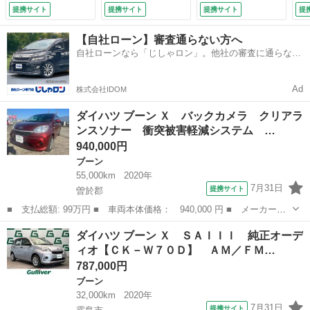
クハイビーム スマ
Ｉ アイドリングス
アイドリングストッ
ィ
提携サイト
提携サイト
提携サイト
提
ートキー アイドリ
トップ 前後コーナ
プ・スマートアシス
Ａ
ングストップ 電動
ーセンサー ＥＴ
トＩＩ・横滑り防
コ
【自社ローン】審査通らない方へ
格納ミラー ＣＶ
Ｃ ハロゲンヘッド
止・前後誤発進抑
リ
自社ローンなら「じしゃロン」。他社の審査に通らなか
Ｔ 盗難防止システ
ライト 電格ミラ
制・車線逸脱警報・
ン
った方も
ム 衝突安全ボディ
ー ドアバイザー
ＬＥＤヘッドライ
（検
（検9.1）
フロアマット ＩＳ
ト・ＬＥＤフォグラ
Ad
株式会社IDOM
ＯＦＩ （なし）
イト （車検整備
付）
ダイハツ ブーン Ｘ バックカメラ クリアラ
ンスソナー 衝突被害軽減システム …
940,000円
ブーン
55,000km
2020年
7月31日
提携サイト
曽於郡
■ 支払総額: 99万円 ■ 車両本体価格： 940,000 円 ■ メーカー
名： ダイハツ ■ 車種名： ブーン ■ グレード名： Ｘ バック
鹿児島
曽於郡
ブーン
ダイハツ ブーン Ｘ ＳＡＩＩＩ 純正オーデ
カメラ クリアランスソナー 衝突被害軽減システム アルミホイー
ィオ【ＣＫ－Ｗ７０Ｄ】 ＡＭ／ＦＭ…
ル オートマチッ...
787,000円
ブーン
32,000km
2020年
7月31日
提携サイト