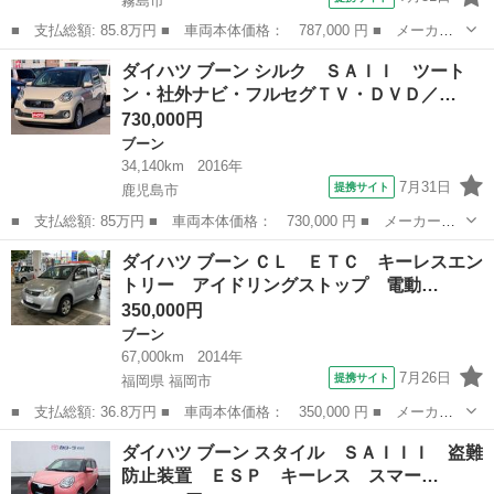
霧島市
■ 支払総額: 85.8万円 ■ 車両本体価格： 787,000 円 ■ メーカー
名： ダイハツ ■ 車種名： ブーン ■ グレード名： Ｘ ＳＡＩ
鹿児島
霧島市
ブーン
ダイハツ ブーン シルク ＳＡＩＩ ツート
ＩＩ 純正オーディオ【ＣＫ－Ｗ７０Ｄ】 ＡＭ／ＦＭ／ＣＤ スマ
ン・社外ナビ・フルセグＴＶ・ＤＶＤ／…
ートアシスト...
730,000円
ブーン
34,140km
2016年
7月31日
提携サイト
鹿児島市
■ 支払総額: 85万円 ■ 車両本体価格： 730,000 円 ■ メーカー
名： ダイハツ ■ 車種名： ブーン ■ グレード名： シルク Ｓ
鹿児島
鹿児島市
ブーン
ダイハツ ブーン ＣＬ ＥＴＣ キーレスエン
ＡＩＩ ツートン・社外ナビ・フルセグＴＶ・ＤＶＤ／ＣＤ・ＥＴ
トリー アイドリングストップ 電動…
Ｃ・プッシュスター...
350,000円
ブーン
67,000km
2014年
7月26日
提携サイト
福岡県 福岡市
■ 支払総額: 36.8万円 ■ 車両本体価格： 350,000 円 ■ メーカー
名： ダイハツ ■ 車種名： ブーン ■ グレード名： ＣＬ ＥＴ
福岡
福岡市
ブーン
ダイハツ ブーン スタイル ＳＡＩＩＩ 盗難
Ｃ キーレスエントリー アイドリングストップ 電動格納ミラー
防止装置 ＥＳＰ キーレス スマー…
ＣＶＴ 衝突...