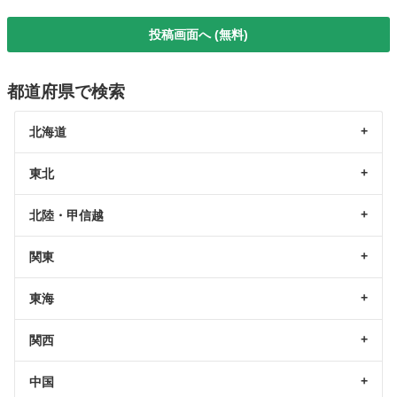
投稿画面へ (無料)
都道府県で検索
北海道
東北
北陸・甲信越
関東
東海
関西
中国