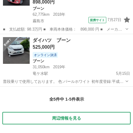
898,000円
ブーン
62,775km
2018年
7月27日
提携サイト
霧島市
■ 支払総額: 98.3万円 ■ 車両本体価格： 898,000 円 ■ メーカー
名： ダイハツ ■ 車種名： ブーン ■ グレード名： スタイル
鹿児島
霧島市
ブーン
ダイハツ ブーン
ＳＡＩＩＩ 盗難防止装置 ＥＳＰ キーレス スマートＫ パワー
525,000円
ステアリング...
オンライン決済
ブーン
31,050km
2019年
竜ケ水駅
5月15日
普段乗りで使用しております。 色:パールホワイト 初年度登録:平成30
年12月 現走行距離:31050キロ 型式:M700S 次回車検日:令和5年12月14
鹿児島
鹿児島市
竜ケ水駅
ブーン
令和5年
日
全5件中 1-5件表示
周辺情報を見る