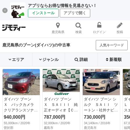
アプリならお得な情報を見逃さない！
インストール
アプリで開く
鹿児島県
検索
ログイン
投稿
鹿児島県のブーン(ダイハツ)の中古車
人気キーワード
エリア
ジャンル
詳細
新着順
ダイハツ ブーン
ダイハツ ブーン
ダイハツ ブーン シ
ダ
Ｘ バックカメラ
Ｘ ＳＡＩＩＩ 純
ルク ＳＡＩＩ ツ
Ｌ
クリアランスソナ
正オーディオ【ＣＫ
ートン・社外ナビ・
ス
ー 衝突被害軽減シ
－Ｗ７０Ｄ】 ＡＭ
フルセグＴＶ・ＤＶ
ド
940,000円
787,000円
730,000円
35
ステム アルミホイ
／ＦＭ／ＣＤ スマ
Ｄ／ＣＤ・ＥＴＣ・
電
55,000km / 2020年
32,000km / 2020年
34,140km / 2016年
67,
ール オートマチッ
ートアシストＩＩ
プッシュスタート・
Ｖ
曽於郡
霧島市
鹿児島市
福岡