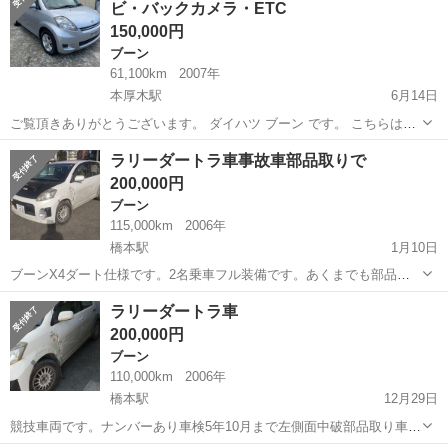
ビ・バックカメラ・ETC
グＴＶ ナビ...
150,000円
ブーン
61,100km
2007年
本厚木駅
6月14日
ご覧頂きありがとうございます。 ダイハツ ブーン です。 こちらは、
トヨタ パッソのOEM車になります。 本体価格：13.4万円(税抜) ■ 走行
神奈川
厚木市
本厚木駅
ブーン
車両
ラリーダートラ車事故車部品取りで
距離61,100キロ ■ エンジン・ミッション良...
200,000円
ブーン
115,000km
2006年
橋本駅
1月10日
ブーンX4ダート仕様です。2名乗車フル装備です。あくまでも部品取
りで出品してます。再投稿です。見に来た方が車を修理するつもりで
神奈川
愛甲郡
橋本駅
ブーン
部品取り
ラリーダートラ車
いたらしく、キャンセルに成りましたので、部品取りで良い方にお譲
200,000円
りします。外装は下です。車検が10月...
ブーン
110,000km
2006年
橋本駅
12月29日
競技車両です。ナンバーあり車検5年10月まで左側面中破部品取り車で
す。走る性能は問題なしサスペンションはテインの別タンクこれだけ