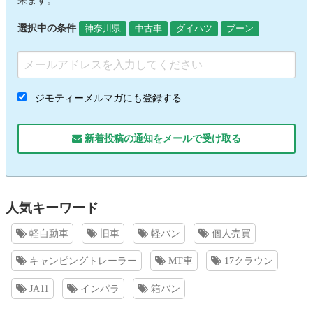
来ます。
選択中の条件
神奈川県
中古車
ダイハツ
ブーン
ジモティーメルマガにも登録する
新着投稿の通知をメールで受け取る
人気キーワード
軽自動車
旧車
軽バン
個人売買
キャンピングトレーラー
MT車
17クラウン
JA11
インパラ
箱バン