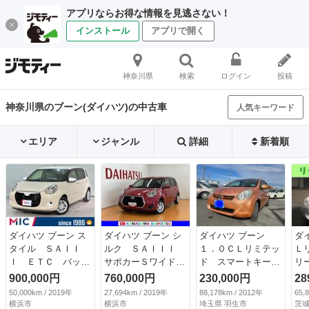
アプリならお得な情報を見逃さない！
インストール
アプリで開く
神奈川県
検索
ログイン
投稿
神奈川県のブーン(ダイハツ)の中古車
人気キーワード
エリア
ジャンル
詳細
新着順
ダイハツ ブーン ス
ダイハツ ブーン シ
ダイハツ ブーン
ダ
タイル ＳＡＩＩ
ルク ＳＡＩＩＩ
１．０ＣＬリミテッ
Ｌ
Ｉ ＥＴＣ バック
サポカーＳワイド適
ド スマートキー
リ
カメラ ナビ Ｔ
合 ドラレコ パノ
ベンチシート オー
ｔ
900,000円
760,000円
230,000円
28
Ｖ クリアランスソ
ラマモニター対応
トエアコン ワンセ
ｏ
50,000km / 2019年
27,694km / 2019年
88,178km / 2012年
65,
ナー 衝突被害軽減
ステアリングスイッ
グＴＶ ナビＴＶ
ー
横浜市
横浜市
埼玉県 羽生市
茨城