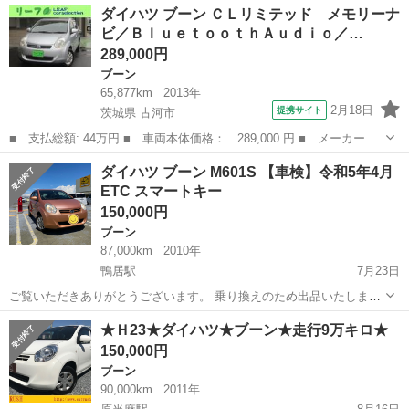
神奈川
愛甲郡
橋本駅
ブーン
車両
ダイハツ ブーン ＣＬリミテッド メモリーナ
で元を取れます。つくものは総て着いています。アルミ3セット着けま
ビ／ＢｌｕｅｔｏｏｔｈＡｕｄｉｏ／…
す。スペアパーツにいかがですか。...
289,000円
ブーン
65,877km
2013年
2月18日
提携サイト
茨城県 古河市
■ 支払総額: 44万円 ■ 車両本体価格： 289,000 円 ■ メーカー
名： ダイハツ ■ 車種名： ブーン ■ グレード名： ＣＬリミテ
茨城
古河市
ブーン
ダイハツ ブーン M601S 【車検】令和5年4月
ッド メモリーナビ／ＢｌｕｅｔｏｏｔｈＡｕｄｉｏ／ワンセグ／ス
ETC スマートキー
マートキー／純正...
150,000円
ブーン
87,000km
2010年
鴨居駅
7月23日
ご覧いただきありがとうございます。 乗り換えのため出品いたしま
す。 ハンドルが軽く、カーブも安定して曲がれる、運転しやすい車で
神奈川
横浜市
鴨居駅
ブーン
令和5年
★Ｈ23★ダイハツ★ブーン★走行9万キロ★
す。 現状渡しとなります。 【車種】 ダイハツ ブーン 型式：M601...
150,000円
ブーン
90,000km
2011年