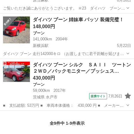
原当麻駅
8月16日
ご覧いただき誠にありがとうございます。 Ｈ23 ダイハツ ブーン
走行9万キロ ホワイト 外装は年式相応の小傷などございます。 室
神奈川
相模原市
原当麻駅
ブーン
ダイハツ ブーン 姉妹車 パッソ 装備完璧！
内は比較的綺麗でシートの破れや嫌な匂いなどございません。 エンジ
148,000円
ンの調子...
ブーン
141,000km
2004年
新横浜駅
5月22日
ダイハツ ブーン 走行142000キロ （お渡しまでに若干距離が延びま
す）車検29年8月まで 変な臭いはありません。 外装は、年式そうです
神奈川
横浜市
新横浜駅
ブーン
ダイハツ ブーン シルク ＳＡＩＩ ツートン
がつやつやしていて水も弾きます。 メーター交換はありません。修復
２ＷＤ／バックモニター／プッシュス…
歴もありません。(...
430,000円
ブーン
59,000km
2017年
7月26日
提携サイト
茨城県 水戸市
■ 支払総額: 53万円 ■ 車両本体価格： 430,000 円 ■ メーカー
名： ダイハツ ■ 車種名： ブーン ■ グレード名： シルク Ｓ
茨城
水戸市
ブーン
ＡＩＩ ツートン２ＷＤ／バックモニター／プッシュスタート／ＢＴ
全9件中 1-9件表示
オーディオ／ＥＴ...