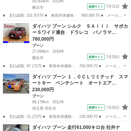
50,000km
2019年
7月31日
提携サイト
横浜市
■ 支払総額: 101.9万円 ■ 車両本体価格： 900,000 円 ■ メーカー
名： ダイハツ ■ 車種名： ブーン ■ グレード名： スタイル
神奈川
横浜市
ブーン
ダイハツ ブーン シルク ＳＡＩＩＩ サポカ
ＳＡＩＩＩ ＥＴＣ バックカメラ ナビ ＴＶ クリアランスソナ
ーＳワイド適合 ドラレコ パノラマ…
ー 衝突被...
760,000円
ブーン
27,694km
2019年
7月29日
提携サイト
横浜市
■ 支払総額: 87.1万円 ■ 車両本体価格： 760,000 円 ■ メーカー
名： ダイハツ ■ 車種名： ブーン ■ グレード名： シルク Ｓ
神奈川
横浜市
ブーン
ダイハツ ブーン １．０ＣＬリミテッド スマ
ＡＩＩＩ サポカーＳワイド適合 ドラレコ パノラマモニター対
ートキー ベンチシート オートエア…
応 ステアリン...
230,000円
ブーン
88,178km
2012年
7月26日
提携サイト
埼玉県 羽生市
■ 支払総額: 31.2万円 ■ 車両本体価格： 230,000 円 ■ メーカー
名： ダイハツ ■ 車種名： ブーン ■ グレード名： １．０ＣＬ
埼玉
羽生市
ブーン
ダイハツ ブーン 走行61,000キロ台 社外ナ
リミテッド スマートキー ベンチシート オートエアコン ワンセ