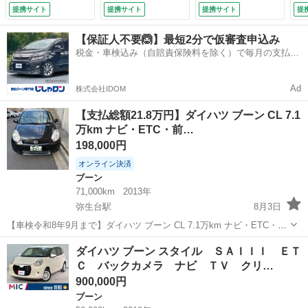
システム オートマ
チ ＵＳＢ接続端
パワーウィンドウ
イ
提携サイト
提携サイト
提携サイト
提
チックハイビーム
子 アイドリングス
盗難防止 ＡＢＳ
整
オートライト ＬＥ
トップ コーナーセ
ＣＤオーディオ キ
【保証人不要🙆】最短2分で仮審査申込み
Ｄヘッドランプ ス
ンサー オートハイ
ーレス パワーステ
税金・車検込み（自賠責保険料を除く）で毎月の支払額
マートキー アイド
ビーム 横滑り防止
アリング （なし）
は一定の自社ローン🚗
リングストップ 電
機能 誤発進抑制機
動格納ミラー ＣＶ
能 ＥＴＣ キーフ
Ad
株式会社IDOM
Ｔ （車検整備付）
リー （車検整備
付）
【支払総額21.8万円】ダイハツ ブーン CL 7.1
万km ナビ・ETC・前…
198,000円
オンライン決済
ブーン
71,000km
2013年
弥生台駅
8月3日
【車検令和8年9月まで】ダイハツ ブーン CL 7.1万km ナビ・ETC・前
後ドラレコ付 ご覧いただきありがとうございます。 平成25年式
神奈川
横浜市
弥生台駅
ブーン
ダイハツ ブーン スタイル ＳＡＩＩＩ ＥＴ
（2013年）のダイハツ ブーン CLです。 コンパクトで運転しやすく、
Ｃ バックカメラ ナビ ＴＶ クリ…
通勤・...
900,000円
ブーン