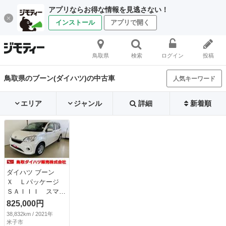
アプリならお得な情報を見逃さない！
インストール
アプリで開く
鳥取県
検索
ログイン
投稿
鳥取県のブーン(ダイハツ)の中古車
人気キーワード
エリア
ジャンル
詳細
新着順
ダイハツ ブーン
Ｘ Ｌパッケージ
ＳＡＩＩＩ スマー
トアシスト付き Ｃ
825,000円
Ｄチューナー付き
38,832km / 2021年
電動格納ドアミラ
米子市