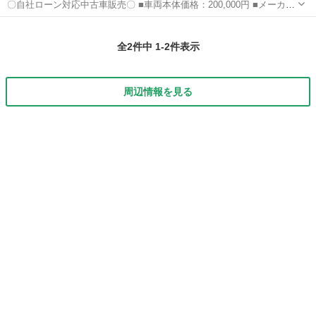
〇自社ローン対応中古車販売〇 ■車両本体価格：200,000円 ■メーカー
名：ダイハツ ■車種名：ブーン ■排気量：1,000cc ■年式：H16年 ■走
鳥取
鳥取市
ブーン
車両
行距離：163,000km ■色名：ミントブルー ...
全2件中 1-2件表示
周辺情報を見る