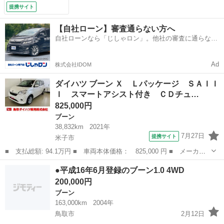
ー オートエアコ
提携サイト
ン オートライト・
ハイビーム キーフ
【自社ローン】審査通らない方へ
リーシステム コー
自社ローンなら「じしゃロン」。他社の審査に通らなか
ナーセンサー 衝突
った方も
回避支援機能 アイ
ドリングストップ
Ad
株式会社IDOM
（車検整備付）
ダイハツ ブーン Ｘ Ｌパッケージ ＳＡＩＩ
Ｉ スマートアシスト付き ＣＤチュ…
825,000円
ブーン
38,832km
2021年
7月27日
提携サイト
米子市
■ 支払総額: 94.1万円 ■ 車両本体価格： 825,000 円 ■ メーカー
名： ダイハツ ■ 車種名： ブーン ■ グレード名： Ｘ Ｌパッ
鳥取
米子市
ブーン
●平成16年6月登録のブーン1.0 4WD
ケージ ＳＡＩＩＩ スマートアシスト付き ＣＤチューナー付き
200,000円
電動格納ドア...
ブーン
163,000km
2004年
鳥取市
2月12日