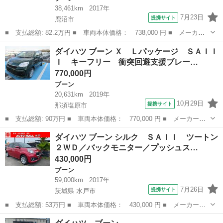
38,461km
2017年
7月23日
提携サイト
鹿沼市
■ 支払総額: 82.2万円 ■ 車両本体価格： 738,000 円 ■ メーカー
名： ダイハツ ■ 車種名： ブーン ■ グレード名： シルク Ｓ
栃木
鹿沼市
ブーン
ダイハツ ブーン Ｘ Ｌパッケージ ＳＡＩＩ
ＡＩＩ ナビゲーションシステム バックカメラ スマートアシスト
Ｉ キーフリー 衝突回避支援ブレー…
２ ＬＥＤヘ...
770,000円
ブーン
20,631km
2019年
10月29日
提携サイト
那須塩原市
■ 支払総額: 90万円 ■ 車両本体価格： 770,000 円 ■ メーカー
名： ダイハツ ■ 車種名： ブーン ■ グレード名： Ｘ Ｌパッ
栃木
那須塩原市
ブーン
ダイハツ ブーン シルク ＳＡＩＩ ツートン
ケージ ＳＡＩＩＩ キーフリー 衝突回避支援ブレーキ オートラ
２ＷＤ／バックモニター／プッシュス…
イト 横滑り防止...
430,000円
ブーン
59,000km
2017年
7月26日
提携サイト
茨城県 水戸市
■ 支払総額: 53万円 ■ 車両本体価格： 430,000 円 ■ メーカー
名： ダイハツ ■ 車種名： ブーン ■ グレード名： シルク Ｓ
茨城
水戸市
ブーン