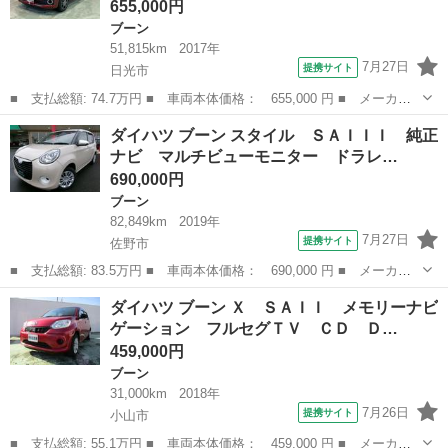
655,000円
ブーン
51,815km
2017年
7月27日
提携サイト
日光市
■ 支払総額: 74.7万円 ■ 車両本体価格： 655,000 円 ■ メーカー
名： ダイハツ ■ 車種名： ブーン ■ グレード名： シルク Ｓ
栃木
日光市
ブーン
ダイハツ ブーン スタイル ＳＡＩＩＩ 純正
ＡＩＩ ナビ バックカメラ 衝突回避支援ブレーキ機能（対車
ナビ マルチビューモニター ドラレ…
両） 車線逸脱警...
690,000円
ブーン
82,849km
2019年
7月27日
提携サイト
佐野市
■ 支払総額: 83.5万円 ■ 車両本体価格： 690,000 円 ■ メーカー
名： ダイハツ ■ 車種名： ブーン ■ グレード名： スタイル
栃木
佐野市
ブーン
ダイハツ ブーン Ｘ ＳＡＩＩ メモリーナビ
ＳＡＩＩＩ 純正ナビ マルチビューモニター ドラレコ スマート
ゲーション フルセグＴＶ ＣＤ Ｄ…
キー ■ 排...
459,000円
ブーン
31,000km
2018年
7月26日
提携サイト
小山市
■ 支払総額: 55.1万円 ■ 車両本体価格： 459,000 円 ■ メーカー