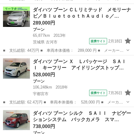
名： ダイハツ ■ 車種名： ブーン ■ グレード名： Ｘ ＳＡＩ
栃木
小山市
ブーン
ダイハツ ブーン ＣＬリミテッド メモリーナ
Ｉ メモリーナビゲーション フルセグＴＶ ＣＤ ＤＶＤ再生可
ビ／ＢｌｕｅｔｏｏｔｈＡｕｄｉｏ／…
能 Ｂｌｕｅｔ...
289,000円
ブーン
65,877km
2013年
2月18日
提携サイト
茨城県 古河市
■ 支払総額: 44万円 ■ 車両本体価格： 289,000 円 ■ メーカー
名： ダイハツ ■ 車種名： ブーン ■ グレード名： ＣＬリミテ
茨城
古河市
ブーン
ダイハツ ブーン Ｘ Ｌパッケージ ＳＡＩ
ッド メモリーナビ／ＢｌｕｅｔｏｏｔｈＡｕｄｉｏ／ワンセグ／ス
Ｉ キーフリー アイドリングストップ…
マートキー／純正...
528,000円
ブーン
106,248km
2018年
7月26日
提携サイト
宇都宮市
■ 支払総額: 62.4万円 ■ 車両本体価格： 528,000 円 ■ メーカー
名： ダイハツ ■ 車種名： ブーン ■ グレード名： Ｘ Ｌパッ
栃木
宇都宮市
ブーン
ダイハツ ブーン シルク ＳＡＩＩ ナビゲー
ケージ ＳＡＩＩ キーフリー アイドリングストップ機能 電動格
ションシステム バックカメラ スマ…
納ミラー 横...
738,000円
ブーン