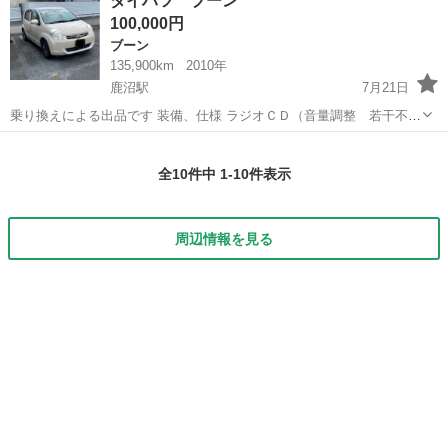
ダイハツ ブーン
ＡＩＩ ツートン２ＷＤ／バックモニター／プッシュスタート／ＢＴ
100,000円
オーディオ／ＥＴ...
ブーン
135,900km
2010年
鹿沼駅
7月21日
乗り換えによる出品です 装備、仕様 ラジオＣＤ（音量調整 若干不
調） パワーウィンドウ ＣＶＴ バックカメラ （ミラー型 後付け）
栃木
鹿沼市
鹿沼駅
ブーン
エンジン
電動格納ミラー オートエアコン パワーウィンドウ アルミホイル タイ
全10件中 1-10件表示
ヤ溝 割と有り（窒素封...
周辺情報を見る