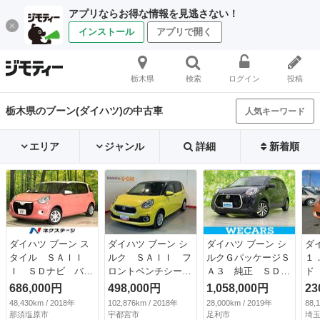
アプリならお得な情報を見逃さない！
インストール
アプリで開く
栃木県
検索
ログイン
投稿
栃木県のブーン(ダイハツ)の中古車
人気キーワード
エリア
ジャンル
詳細
新着順
ダイハツ ブーン ス
ダイハツ ブーン シ
ダイハツ ブーン シ
ダ
タイル ＳＡＩＩ
ルク ＳＡＩＩ フ
ルクＧパッケージＳ
１
Ｉ ＳＤナビ バッ
ロントベンチシー
Ａ３ 純正 ＳＤナ
ド
クカメラ 衝突被害
ト キーレス 衝突
ビ／スマートアシス
ベ
686,000円
498,000円
1,058,000円
23
軽減システム ドラ
軽減ブレーキ 助手
ト（トヨタ・ダイハ
ト
48,430km / 2018年
102,876km / 2018年
28,000km / 2019年
88,
レコ コーナーセン
席エアバッグ 盗難
ツ）／車線逸脱防止
グ
那須塩原市
宇都宮市
足利市
埼玉