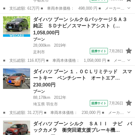
宇都宮市
■ 支払総額: 61万円 ■ 車両本体価格： 498,000 円 ■ メーカー
名： ダイハツ ■ 車種名： ブーン ■ グレード名： シルク Ｓ
栃木
宇都宮市
ブーン
ダイハツ ブーン シルクＧパッケージＳＡ３
ＡＩＩ フロントベンチシート キーレス 衝突軽減ブレーキ 助手
純正 ＳＤナビ／スマートアシスト（…
席エアバッグ 盗...
1,058,000円
ブーン
28,000km
2019年
7月28日
提携サイト
足利市
■ 支払総額: 116.8万円 ■ 車両本体価格： 1,058,000 円 ■ メーカ
ー名： ダイハツ ■ 車種名： ブーン ■ グレード名： シルクＧ
栃木
足利市
ブーン
ダイハツ ブーン １．０ＣＬリミテッド スマ
パッケージＳＡ３ 純正 ＳＤナビ／スマートアシスト（トヨタ・ダ
ートキー ベンチシート オートエア…
イハツ）...
230,000円
ブーン
88,178km
2012年
7月26日
提携サイト
埼玉県 羽生市
■ 支払総額: 31.2万円 ■ 車両本体価格： 230,000 円 ■ メーカー
名： ダイハツ ■ 車種名： ブーン ■ グレード名： １．０ＣＬ
埼玉
羽生市
ブーン
ダイハツ ブーン シルク ＳＡＩＩ ナビ バ
リミテッド スマートキー ベンチシート オートエアコン ワンセ
ックカメラ 衝突回避支援ブレーキ機…
グＴＶ ナビ...