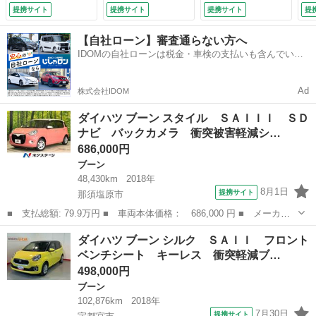
サー スマートキ
防止 記録簿 横滑
支援システム／ドラ
パ
提携サイト
提携サイト
提携サイト
提
ー ＬＥＤヘッド
り防止機能 オート
イブレコーダー 純
盗
オートハイビーム
ライト メモリーナ
正／ヘッドランプ
Ｃ
【自社ローン】審査通らない方へ
オートライト オー
ビ ＬＥＤヘッドラ
ＬＥＤ／Ｂｌｕｅｔ
ー
IDOMの自社ローンは税金・車検の支払いも含んでいる
トエアコン Ｂｌｕ
ンプ 衝突安全ボデ
ｏｏｔｈ接続／ＥＴ
ア
ので毎月の支払額は一定
ｅｔｏｏｔｈ Ｃ
ィ エアバッグ Ｂ
Ｃ／ＥＢＤ付ＡＢＳ
Ｄ 地デジ （検
カメラ （車検整備
／横滑り防止装置
Ad
株式会社IDOM
9.11）
付）
（検10.5）
ダイハツ ブーン スタイル ＳＡＩＩＩ ＳＤ
ナビ バックカメラ 衝突被害軽減シ…
686,000円
ブーン
48,430km
2018年
8月1日
提携サイト
那須塩原市
■ 支払総額: 79.9万円 ■ 車両本体価格： 686,000 円 ■ メーカー
名： ダイハツ ■ 車種名： ブーン ■ グレード名： スタイル
栃木
那須塩原市
ブーン
ダイハツ ブーン シルク ＳＡＩＩ フロント
ＳＡＩＩＩ ＳＤナビ バックカメラ 衝突被害軽減システム ドラ
ベンチシート キーレス 衝突軽減ブ…
レコ コーナ...
498,000円
ブーン
102,876km
2018年
7月30日
提携サイト