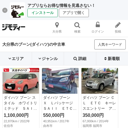
アプリならお得な情報を見逃さない！
インストール
アプリで開く
大分県
検索
ログイン
投稿
大分県のブーン(ダイハツ)の中古車
人気キーワード
エリア
ジャンル
詳細
新着順
ダイハツ ブーン ス
ダイハツ ブーン
ダイハツ ブーン Ｃ
タイル ホワイトリ
Ｘ Ｌパッケージ
Ｌ ＥＴＣ キーレ
ミテッド ＳＡＩＩ
ＳＡＩＩ ＥＴＣ
スエントリー アイ
Ｉ 走行距離無制限
バックカメラ 衝突
ドリングストップ
1,100,000円
550,000円
350,000円
１２ヶ月保証付き
被害軽減システム
電動格納ミラー Ｃ
22,870km / 2022年
40,951km / 2017年
67,000km / 2014年
禁煙 キーフリーシ
スマートキー アイ
ＶＴ 衝突安全ボデ
佐伯市
由布市
福岡県 福岡市