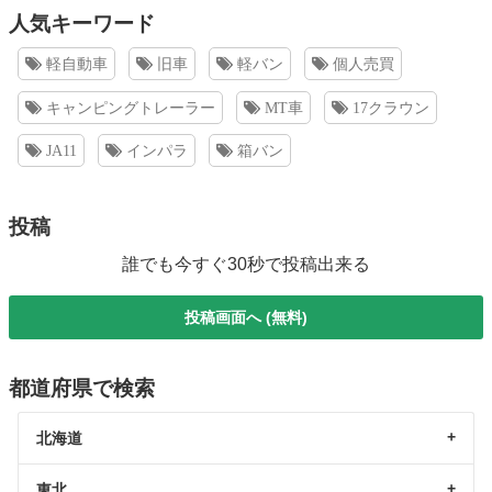
人気キーワード
軽自動車
旧車
軽バン
個人売買
キャンピングトレーラー
MT車
17クラウン
JA11
インパラ
箱バン
投稿
誰でも今すぐ30秒で投稿出来る
投稿画面へ (無料)
都道府県で検索
北海道
東北