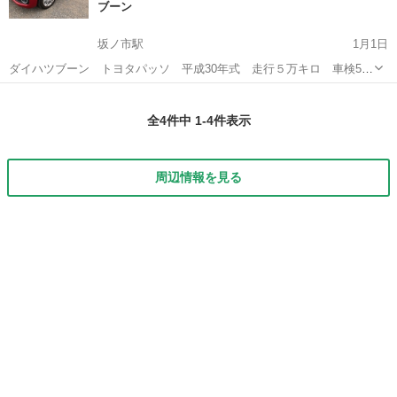
ブーン
坂ノ市駅
1月1日
ダイハツブーン トヨタパッソ 平成30年式 走行５万キロ 車検5年
2月 上級グレード シルクSA II 修復歴なし 高性能ナビ テレビ
大分
大分市
坂ノ市駅
ブーン
車両
DVD Bluetooth バックカメラ スマートキー プッシュスタート ド
全4件中 1-4件表示
ライブ...
周辺情報を見る