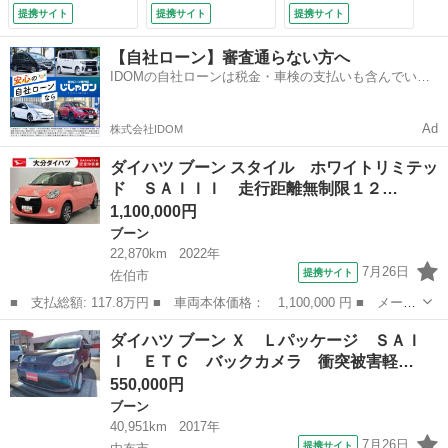
ステム アイドルス
ドリングストップ
ィ ベンチシート
提携サイト
提携サイト
提携サイト
トップ スマ－トキ
電動格納ミラー Ｃ
ＡＢＳ ＣＤ エア
－ 横滑り防止装
ＶＴ 盗難防止シス
コン パワーステア
【自社ローン】審査通らない方へ
置 ナビ Ｂカメ
テム 衝突安全ボデ
リング パワーウィ
IDOMの自社ローンは税金・車検の支払いも含んでいる
ラ オートマチック
ィ ベンチシート
ンドウ レンタＵＰ
ので毎月の支払額は一定
ハイビーム ＬＥＤ
ＡＢＳ ＥＳＣ エ
（検9.2）
ヘッドランプ オー
アコン パワーステ
Ad
株式会社IDOM
トライト ドラレ
アリング （なし）
コ ＢＴ （車検整
ダイハツ ブーン スタイル ホワイトリミテッ
備付）
ド ＳＡＩＩＩ 走行距離無制限１２…
1,100,000円
ブーン
22,870km
2022年
7月26日
提携サイト
佐伯市
■ 支払総額: 117.8万円 ■ 車両本体価格： 1,100,000 円 ■ メーカ
ー名： ダイハツ ■ 車種名： ブーン ■ グレード名： スタイ
大分
佐伯市
ブーン
ダイハツ ブーン Ｘ Ｌパッケージ ＳＡＩ
ル ホワイトリミテッド ＳＡＩＩＩ 走行距離無制限１２ヶ月保証
Ｉ ＥＴＣ バックカメラ 衝突被害軽…
付き 禁煙...
550,000円
ブーン
40,951km
2017年
7月26日
提携サイト