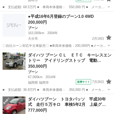
由布市
■ 支払総額: 68.5万円 ■ 車両本体価格： 550,000 円 ■ メーカー
名： ダイハツ ■ 車種名： ブーン ■ グレード名： Ｘ Ｌパッ
大分
由布市
ブーン
●平成16年6月登録のブーン1.0 4WD
ケージ ＳＡＩＩ ＥＴＣ バックカメラ 衝突被害軽減システム
200,000円
スマートキー...
ブーン
163,000km
2004年
大分市
2月19日
〇自社ローン対応中古車販売〇 ■車両本体価格：200,000円 ■メーカー
名：ダイハツ ■車種名：ブーン ■排気量：1,000cc ■年式：H16年 ■走
大分
大分市
ブーン
車両
ダイハツ ブーン ＣＬ ＥＴＣ キーレスエン
行距離：163,000km ■色名：ミントブルー ...
トリー アイドリングストップ 電動…
350,000円
ブーン
67,000km
2014年
7月26日
提携サイト
福岡県 福岡市
■ 支払総額: 36.8万円 ■ 車両本体価格： 350,000 円 ■ メーカー
名： ダイハツ ■ 車種名： ブーン ■ グレード名： ＣＬ ＥＴ
福岡
福岡市
ブーン
ダイハツブーン トヨタパッソ 平成30年
Ｃ キーレスエントリー アイドリングストップ 電動格納ミラー
式 走行５万キロ 車検5年2月 上級グ…
ＣＶＴ 衝突...
777,000円