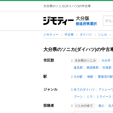
大分県のソニカ(ダイハツ)の中古車
大分版
都道府県選択
ジモティー
中古車
ダイハツ
ソニカ
大分県のソニカ(ダイハツ)の中古
市区郡
：
大分県のソニカ
大分市
速見郡
東国東郡
玖珠郡
駅
：
大分駅
牧駅
豊後清川駅
ジャンル
：
全てのダイハツ
アトレー
ブーン
ミラ
ミライース
投稿者
：
ソニカの全て
個人
法