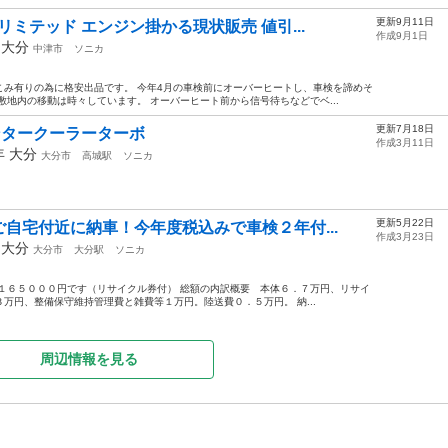
更新9月11日
ミテッド エンジン掛かる現状販売 値引...
作成9月1日
年
大分
中津市
ソニカ
こみ有りの為に格安出品です。 今年4月の車検前にオーバーヒートし、車検を諦めそ
敷地内の移動は時々しています。 オーバーヒート前から信号待ちなどでベ...
更新7月18日
ンタークーラーターボ
作成3月11日
6年
大分
大分市
高城駅
ソニカ
更新5月22日
宅付近に納車！今年度税込みで車検２年付...
作成3月23日
年
大分
大分市
大分駅
ソニカ
５０００円です（リサイクル券付） 総額の内訳概要 本体６．７万円、リサイ
万円、整備保守維持管理費と雑費等１万円。陸送費０．５万円。 納...
周辺情報を見る