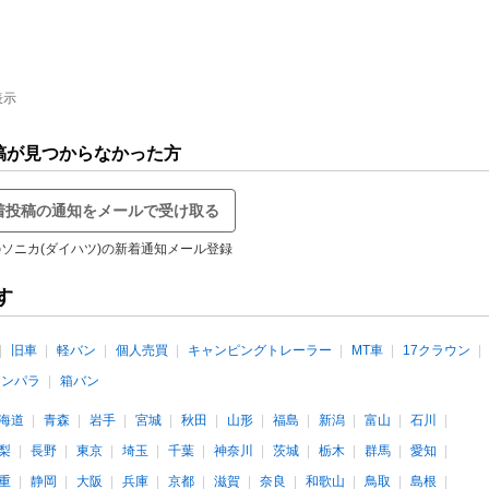
表示
稿が見つからなかった方
着投稿の通知をメールで受け取る
ソニカ(ダイハツ)の新着通知メール登録
す
旧車
軽バン
個人売買
キャンピングトレーラー
MT車
17クラウン
インパラ
箱バン
海道
青森
岩手
宮城
秋田
山形
福島
新潟
富山
石川
梨
長野
東京
埼玉
千葉
神奈川
茨城
栃木
群馬
愛知
重
静岡
大阪
兵庫
京都
滋賀
奈良
和歌山
鳥取
島根