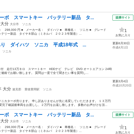
ーボ スマートキー バッテリー新品 タ...
提携サイト
年
大分
大分市
ソニカ
格： 298,000 円 ■ メーカー名： ダイハツ ■ 車種名： ソニカ ■ グレード
1
テリー新品 タイヤ８部山（ミネルバ ２０２３年製造）...
お気に入り
更新6月30日
り ダイハツ ソニカ 平成18年式 ...
作成4月1日
ソニカ
付 走行13万キロ スマートキー HDDナビ テレビ DVD オートエアコン 24時
連絡でお願い致します。 質問は一度で全て聞きたい事を質問し...
更新3月4日
作成10月20日
7年
大分
速見郡
豊後豊岡駅
ソニカ
ニカターボ売ります。 申し訳ありませんが先に名変していただきます。 １３万円
変完了確認後車両をお渡しし、２万円をお返し致します。 多数のお声がけを頂...
ーボ スマートキー バッテリー新品 タ...
提携サイト
年
大分
大分市
ソニカ
格： 298,000 円 ■ メーカー名： ダイハツ ■ 車種名： ソニカ ■ グレード
1
テリー新品 タイヤ８部山（ミネルバ ２０２３年製造）...
お気に入り