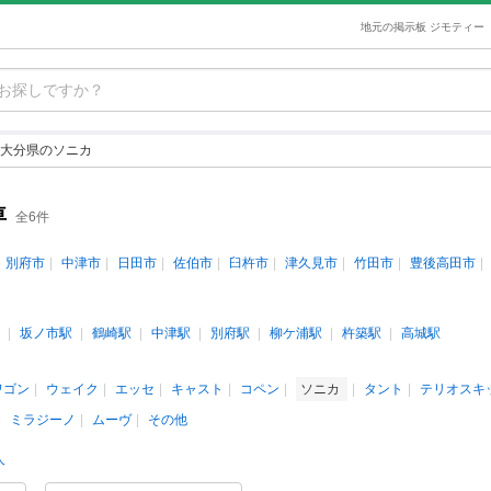
地元の掲示板 ジモティー
大分県のソニカ
車
全6件
別府市
中津市
日田市
佐伯市
臼杵市
津久見市
竹田市
豊後高田市
坂ノ市駅
鶴崎駅
中津駅
別府駅
柳ケ浦駅
杵築駅
高城駅
ワゴン
ウェイク
エッセ
キャスト
コペン
ソニカ
タント
テリオスキ
ミラジーノ
ムーヴ
その他
人