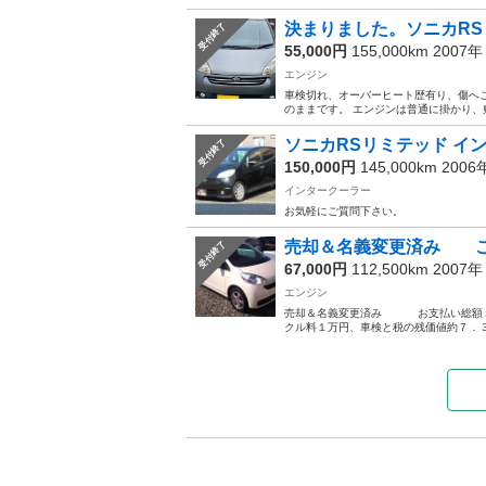
決まりました。ソニカRSリ
受付終了
55,000円
155,000km 2007
エンジン
車検切れ、オーバーヒート歴有り、傷へ
のままです。 エンジンは普通に掛かり、
ソニカRSリミテッド イ
受付終了
150,000円
145,000km 200
インタークーラー
お気軽にご質問下さい。
売却＆名義変更済み ご自
受付終了
67,000円
112,500km 2007
エンジン
売却＆名義変更済み お支払い総額１６
クル料１万円、車検と税の残価値約７．３