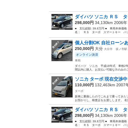
ダイハツ ソニカ ＲＳ タ
298,000円
34,130km 2006
■ 支払総額: 39.8万円 ■ 車両本体価
名： ＲＳ ターボ スマートキー バッ
個人分割OK 自社ローンあ
受付終了
250,000円
大分
大分市
坂ノ市駅
オンライン決済
車両
ダイハツ ソニカ 平成18年式 車検2年
間以内に購入、お支払い可能な方のみのご
ソニカ ターボ 現在交渉中
受付終了
110,000円
132,463km 200
ターボ
新車に乗換したのでこれまで乗ってきたソ
お預かりし、検査証をお渡しします。 名
ダイハツ ソニカ ＲＳ タ
298,000円
34,130km 2006
■ 支払総額: 39.8万円 ■ 車両本体価
名： ＲＳ ターボ スマートキー バッ